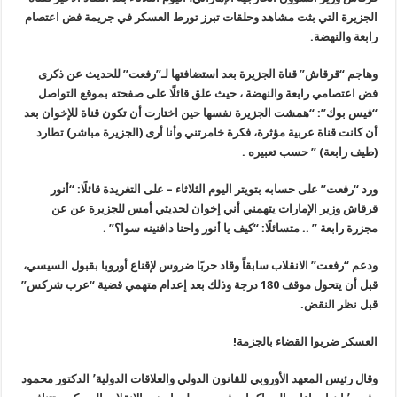
الجزيرة التي بثت مشاهد وحلقات تبرز تورط العسكر في جريمة فض اعتصام
رابعة والنهضة.
وهاجم “قرقاش” قناة الجزيرة بعد استضافتها لـ”رفعت” للحديث عن ذكرى
فض اعتصامي رابعة والنهضة ، حيث علق قائلًا على صفحته بموقع التواصل
“فيس بوك”: “همشت الجزيرة نفسها حين اختارت أن تكون قناة للإخوان بعد
أن كانت قناة عربية مؤثرة، فكرة خامرتني وأنا أرى (الجزيرة مباشر) تطارد
(طيف رابعة) ” حسب تعبيره .
ورد “رفعت” على حسابه بتويتر اليوم الثلاثاء – على التغريدة قائلًا: “أنور
قرقاش وزير الإمارات يتهمني أني إخوان لحديثي أمس للجزيرة عن عن
مجزرة رابعة ” .. متسائلًا: “كيف يا أنور واحنا دافنينه سوا؟” .
ودعم “رفعت” الانقلاب سابقاً وقاد حربًا ضروس لإقناع أوروبا بقبول السيسي،
قبل أن يتحول موقف 180 درجة وذلك بعد إعدام متهمي قضية “عرب شركس”
قبل نظر النقض.
العسكر ضربوا القضاء بالجزمة!
وقال رئيس المعهد الأوروبي للقانون الدولي والعلاقات الدولية٬ الدكتور محمود