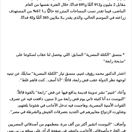
مقابل 2 مليون و912 ألفًا و691 فدانًا، خلال الفترة نفسها من العام
الماضى، فيما تقدر نسب المساحات المنزرعة حاليًّا بـ67.1% من المستهدف
زراعته في الموسم الحالي، والذى يقدر بـ3 ملايين 365 ألفًا و42 فدانًا.
* منسق “الكتلة المصرية” السابق: اللي بيحصل لنا عقاب لسكوتنا على
“مذبحة رابعة
”
اعتذر الدكتور محمد رؤوف غنيم، منسق تيار “الكتلة المصرية” سابقًا، عن تبنيه
لوجهة نظر الدولة عقب فض رابعة، قائلًا: “أنا آسف.. كنت فاهم غلط”.
وأعاد “غنيم” نشر تدوينة قديمة يدافع فيها عن فض “رابعة” بالقوة قائلاً:
“البوست ده أنا كتبته تاني يوم فض رابعة من 3 سنين، دافعت فيه عن تصرف
القوات الأمنية المصرية، وهاجمت فيه تدخل الأجانب في شئوننا بلغتهم،
وشاورت لازدواج معاييرهم في التنديد بتصرفات الجيش والشرطة في مصر”.
وأضاف: “البوست اتشير أكتر من ألف مرة، معظمهم من أصدقائي المصريين
في الخارج وأصدقائي الأجانب، واتنشر في صفحة الرأي على موقع بي بي سي