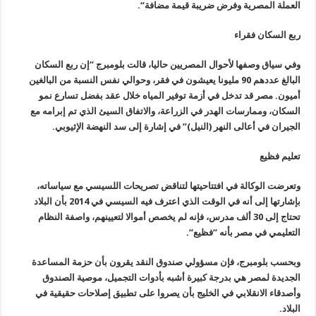
العملة المصرية وفرض ضريبة قيمة مضافة
“.
ربع السكان فقراء
وفي سياق وصفها لأحوال المصريين حاليا، قالت بلومبرج “إن ربع السكان
البالغ عددهم 90 مليونا يعيشون في فقر، وحوالي نفس النسبة من البالغين
أميون. مصر قد تدخل في أزمة توفير المياه خلال عقد بفضل تسارع نمو
السكان، وممارسات الهدر في الزراعة، والاتفاق السيئ الذي تم إبرامه مع
الجيران في أعالى النهر (النيل)” في إشارة إلى سد النهضة الإثيوبي
.
تعليم فظيع
وتعرضت الوكالة في افتتاحيتها لتناقض تصريحات اللسيسي مع سياساته،
بإشارتها إلى أنه في الوقت الذي اعترف فيه السيسي في 2014 بأن البلاد
تحتاج إلى 30 ألف مدرس، فإنه لم يخصص أموالا لتعيينهم، واصفة النظام
التعليمي في مصر بأنه “فظيع
“.
وبحسب بلومبرج، فإن مسؤولي صندوق النقد يقرون بأن حزمة المساعدة
الجديدة لمصر هي بدرجة كبيرة أشبه بأدوات التجميل، موصية الصندوق
وأصدقاء الانقلابي في الخليج بأن يصروا على تطبيق إصلاحات حقيقية في
البلاد
.