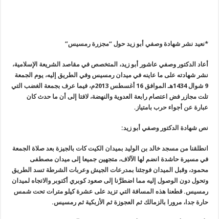
*نعيد نشر شهادة وصفي أبو زيد حول “مجزرة رمسيس
”
أعاد الدكتور وصفي عاشور أبو زيد، المتخصص في مقاصد الشريعة الإسلامية‏،
نشر شهادته على ما عاينه في ميدان رمسيس وفي الطريق إليه، يوم الجمعة
9 شوال 1434هـ الموافق 16 أغسطس 2013م، فيما عرف بجمعة الغضب التي
تلت مجازر فض اعتصام رابعة العدوية والنهضة، لافتا إلى أن ما حدث كان
عبارة عن أجواء حرب بامتياز
.
نص شهادة الدكتور وصفي أبو زيد
:
انطلقنا من مسجد خالد بن الوليد بميدان الكيت كات بالجيزة بعد صلاة الجمعة
في مسيرة حاشدة انضم لها الآلاف، متجهين جميعا إلى ميدان مصطفى
محمود، وقبل الميدان فوجئنا بمدرعات الجيش وعربات الشرطة تسد الطريق
وتحول دون الوصول إليه مما اضطرَّنا إلى صعود كوبري أكتوبر والاتجاه لميدان
رمسيس. قطعنا هذه المسافة التي تزيد على عشرة كيلو مترات تحت شمس
حارة جدا، مرورا بالزمالك ثم العجوزة ثم الأزبكية ثم رمسيس
.