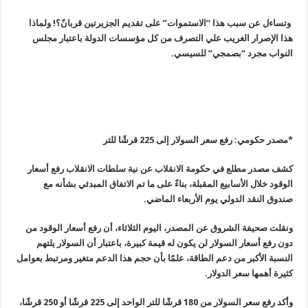
وتساءل عن سبب هذا “الاستموات” على تقديم الجزيرتين قربانً؟! ولماذا
هذا الإصرار الغريب علي التصرف من كل مؤسسات الدولة باعتبار مجلس
النواب مجرد “بصمجي” للسيسي.
*مصدر حكومي: رفع سعر السولار إلى 225 قرشًا للتر
كشف مصدر مطلع في حكومة الانقلاب عن نية سلطات الانقلاب رفع أسعار
الوقود خلال الأسابيع المقبلة، بناءً على ما تم الاتفاق المبدئي بشأنه مع
صندوق النقد الدولي يوم الأربعاء الماضي.
ونقلت صحيفة الشروق عن المصدر، اليوم الثلاثاء، أن رفع أسعار الوقود من
دون رفع أسعار السولار لن يكون له قيمة كبيرة، باعتبار أن السولار يلتهم
النسبة الأكبر من دعم الطاقة، علمًا بأن حجم هذا الدعم متغير ومرتبط بعوامل
كثيرة أهمها سعر الدولار.
وأكد رفع سعر السولار من 180 قرشًا للتر الواحد إلى 225 قرشًا أو 250 قرشًا،