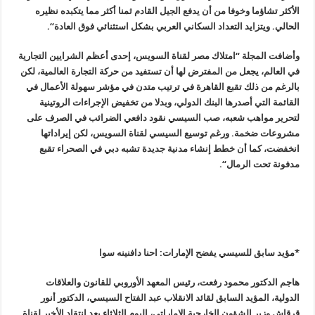
الأكثر تشاؤما وخوفا من أن يدفع الجيل القادم ثمنا أكثر مما يتكبده نظيره
الحالي
.
ويتزايد التعداد السكاني العربي بشكل استثنائي فوق العادة
“.
وأضافت المجلة “امتلاك مصر لقناة السويس، إحدى أعظم الشرايين التجارية
في العالم، يجعل من المفترض لها أن تستفيد من حركة التجارة العالمية، لكن
بالرغم من ذلك تقبع القاهرة في ترتيب متدن في مؤشر سهولة الأعمال في
القائمة التي أصدرها البنك الدولي، وبدلا من تخفيض الإجراءات الروتينية
لتحرير مواهب شعبه، صب السيسي نقود دافعي الضرائب في الصرف على
مشروعات ضخمة. ورغم توسيع السيسي لقناة السويس، لكن إيراداتها
انخفضت، كما أن خطط إنشاء مدنية جديدة تشبه دبي في الصحراء تقبع
مدفونة تحت الرمال
“.
*مؤيد سابق للسيسي يفضح الإمارات: احنا دافنينه سوا
هاجم الدكتور محمود رفعت، رئيس المعهد الأوروبي للقانون والعلاقات
الدولية، المؤيد السابق لقائد الانقلاب عبد الفتاح السيسي، الدكتور أنور
قرقاش وزير الشؤون الخارجية الإماراتي، اليوم الثلاثاء بعد انتقاد الأخير لقناة