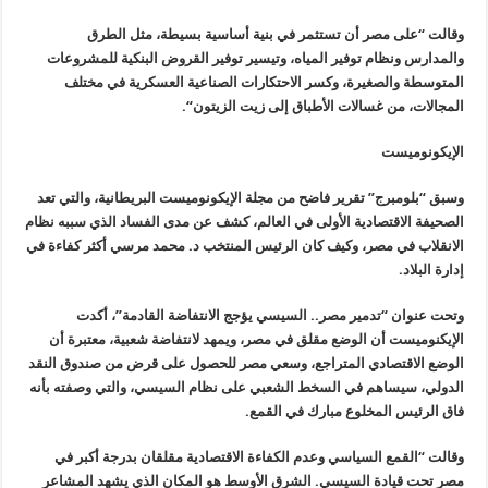
وقالت “على مصر أن تستثمر في بنية أساسية بسيطة، مثل الطرق
والمدارس ونظام توفير المياه، وتيسير توفير القروض البنكية للمشروعات
المتوسطة والصغيرة، وكسر الاحتكارات الصناعية العسكرية في مختلف
المجالات، من غسالات الأطباق إلى زيت الزيتون
“.
الإيكونوميست
وسبق “بلومبرج” تقرير فاضح من مجلة الإيكونوميست البريطانية، والتي تعد
الصحيفة الاقتصادية الأولى في العالم، كشف عن مدى الفساد الذي سببه نظام
الانقلاب في مصر، وكيف كان الرئيس المنتخب د. محمد مرسي أكثر كفاءة في
إدارة البلاد
.
وتحت عنوان “تدمير مصر.. السيسي يؤجج الانتفاضة القادمة”، أكدت
الإيكنوميست أن الوضع مقلق في مصر، ويمهد لانتفاضة شعبية، معتبرة أن
الوضع الاقتصادي المتراجع، وسعي مصر للحصول على قرض من صندوق النقد
الدولي، سيساهم في السخط الشعبي على نظام السيسي، والتي وصفته بأنه
فاق الرئيس المخلوع مبارك في القمع
.
وقالت “القمع السياسي وعدم الكفاءة الاقتصادية مقلقان بدرجة أكبر في
مصر تحت قيادة السيسي. الشرق الأوسط هو المكان الذي يشهد المشاعر