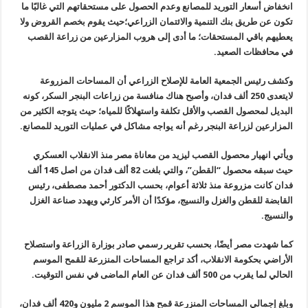
انخفاض أسعار التوريد للمصانع وعدم الحصول على مستحقاتهم التي غالبًا ما
تكون عن طريق بنك التنمية والائتمان الزراعي؛حيث يقوم بخصم القروض ولا
يعطيهم باقي المستحقات؛ ما أدى إلى هروب المزارعين من زراعة القصب
في محافظات الصعيد.
وكشف رئيس الجمعية العامة للإصلاح الزراعي أن المساحات المزروعة
لايتعدى 250 ألف فدان، وأصبح هناك منافسة من زراعات البنجر السكر، كونه
البديل لمحصول القصب والأقل تكلفة واستهلاكًا للمياه؛ حيث يتوجه الكثير من
المزارعين لزراعة البنجر رغم أنه يواجه مشاكل في عمليات التوريد للمصانع.
ويأتي انهيار محصول القصب ليزيد من معاناة مصر منذ الانقلاب العسكري
حيث سبقه محصول “القطن”، والتي بلغت 82 ألف فدان من اصل 145 ألف
فدان كانت مزروعة منذ ثلاثة أعوام، بحسب الدكتور أحمد مصطفى، رئيس
القابضة للقطن والغزل والنسيج، مؤكدًا أن الأمر كارثي ويهدد صناعة الغزل
والنسيج.
كما شهدت مصر أيضًا، بحسب تقرير رسمي صادر بوزارة الزراعة واستصلاح
الأراضي بحكومة الانقلاب، أكد تراجع المساحات المنزرعة للقمح الموسم
الحالي لما يقرب من 500 ألف فدان عن العام الماضى في نفس التوقيت.
وبلغ إجمالي المساحات المنزرعة قمح هذا الموسم 2 مليون و420 ألف فدان،