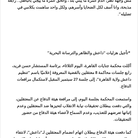
مش وجهة نظر، الدم عمره ما يبني بلد ، والحق عمره ما ييجي بالباطل.. رابعة
مذبحة، وانا آسف لكل الضحايا وأسرهم، ولكل واحد ساهمت بكلامي في
تضليله”.
*تأجيل هزليات “داعش والظاهر والترسانة البحرية
”
أجّلت محكمة جنايات القاهرة، اليوم الثلاثاء، برئاسة المستشار حسن فريد،
رابع جلسات محاكمة 8 معتقلين بالقضية المعروفة إعلاميًا باسم “تنظيم
داعش ولاية القاهرة”، إلى جلسة 27 سبتمبر المقبل لاستكمال مرافعات
الدفاع.
واستمعت المحكمة بجلسة اليوم، إلى مرافعة هيئة الدفاع عن المعتقلين،
والتي دفعت ببطلان تحقيقات نيابة الانقلاب لتحيزها ضد المعتقلين وعدم
إثباتها تعرضهم للتعذيب، وعدم السماح لأعضاء هيئة الدفاع من حضور
التحقيقات.
كما دفعت هيئة الدفاع ببطلان اتهام انضمام المعتقلين لـ”داعش”، لانتفاء