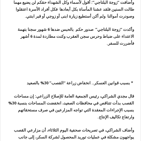
وأضافت “زوجة البلتاجي”: أقول لأسماء وكل الشهداء حقكم لن يضيع مهما
طالت السنين فلقد عشنا المأساة بكل أبعادها فكل أفراد الأسرة اعتقلوا
وصودرت أموالنا ولم أكن أستطيع زيارة ابنى أو زوجي أو قبر ابنتي.
وأكدت “زوجة البلتاجي” صدور حكم بالحبس ضدها 6 شهور سجنا بتهمة
الاعتداء على ضباط وحرس سجن العقرب وكنت مطاردة لمدة 6 أشهر
فأضررت للسفر.
* بسبب قوانين العسكر.. انخفاض زراعة “القصب” 30% بالصعيد
قال مجدي الشراكي، رئيس الجمعية العامة للإصلاح الزراعي: إن مساحات
القصب بدأت تتناقص في محافظات الصعيد، انخفضت المساحات بنسبة 30%
بسبب الإجراءات المعقدة التي تواجه المزارعين في صرف مستحقاتهم
وارتفاع تكاليف الإنتاج.
وأضاف الشراكي، في تصريحات صحفية اليوم الثلاثاء، أن مزارعي القصب
يواجهون مشكلة في عمليات توريد المحصول لشركة السكر، إلى جانب