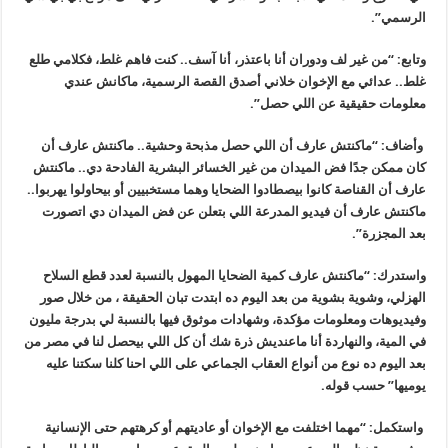
الرسمي”.
وتابع: “من غير لف ودوران أنا باعتذر، أنا آسف.. كنت فاهم غلط، فكلامي طلع
غلط.. عدائي مع الإخوان خلاني أصدق القصة الرسمية، ماكانش عندي
معلومات حقيقية عن اللي حصل”.
وأضاف: “ماكنتش عارف أن اللي حصل مذبحة وحشية.. ماكنتش عارف أن
كان ممكن جدًا فض الميدان من غير الخسائر البشرية الفادحة دي.. ماكنتش
عارف أن القناصة كانوا بيصطادوا الضحايا وهما مستخبيين أو بيحاولوا يهربوا..
ماكنتش عارف أن فيديو المدرعة اللي بتعلن عن فض الميدان دي اتصورت
بعد المجزرة”.
واستدرك: “ماكنتش عارف كمية الضحايا المهول بالنسبة لعدد قطع السلاح
الهزلي، وشوية بشوية من بعد اليوم ده ابتدت تبان الحقيقة ، من خلال صور
وفيديوهات ومعلومات مؤكدة، وشهادات موثوق فيها بالنسبة لي بدرجة مليون
في المية، والنهاردة أنا ماعنديش ذرة شك أن كل اللي بيحصل لنا في مصر من
بعد اليوم ده نوع من أنواع العقاب الجماعي على اللي احنا كلنا سكتنا عليه
يوميها” حسب قوله.
واستكمل: “مهما اختلفت مع الإخوان أو عاديتهم أو كرهتهم حتى الإنسانية