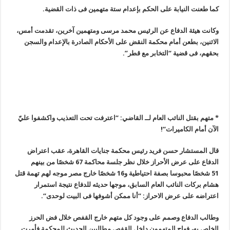
كما طعنت النيابة على الحكم بإعدام ستة متهمين فى ذات القضية.
وكانت هيئة الدفاع عن الرئيس محمد مرسى ومتهمين آخرين، تقدمت أمس،
الاثنين، بطعن أمام محكمة النقض على الأحكام الصادرة بالإعدام والسجن
بحقهم، فى قضية “التخابر مع قطر”.
* متهم بقتل النائب العام لــ القاضي: “اعترفت تحت التعذيب واكشفوا عليّ
الآن أمام الكاميرات
“!
قال المستشار حسن فريد رئيس محكمة جنايات القاهرة، عقب اعتراض
الدفاع على عرض الأحراز خلال نظر جلسة محاكمة 67 شخصًا من بينهم
51 شخصًا محبوسا بصفة احتياطية و16 شخصًا خارج مصر موجه لهم تهمة قتل
هشام بركات النائب العام السابق، موجها حديثه للدفاع نتيجة استمرار
اعتراضه على عرض الاحراز
: “
أنا ممكن أشوفها فى البيت لوحدى
“.
وطالب الدفاع وصمم على وجود كل متهم خارج القفص خلال فض الحرز
الخاص به، فهاج المتهمون داخل القفص مطالبين الحديث للمحكمة فأمرت