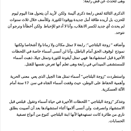
وهى تتحدث عن فض رابعة:
الذكرى الثالثة لفض رابعة ذكرى أليمة ولكن لأريد أن يتحول هذا اليوم ليوم
للحزن، بل أريده طاقة أمل جديدة ووقودا للثورة. وللأسف خلال ثلاث سنوات
لم يحدث أي جديد لكسر الانقلاب، وأنا لا أدعو للإحباط ولكن أخطأنا ونرجو أن
نتوحد.
وأضافه ” زوجة البلتاجي”: رابعة لا تمثل مكاان ولا زمانا ولا أشخاصا ولكنها
نموذج لوقوف الحق أمام الباطل، وأنا لن أنسى أسماء خاصة في اللحظات
الأخيرة قبل استشهادها فهي تمثل أيقونة للثورة وتمثل جيلا، ذهبت أسماء
للمستشفى الميداني في رابعة وهى تعلم أنها تعرض نفسها للقتل.
واستطردت “زوجة البلتاجي” أسماء تمثل هذا الجيل الذى يعي معنى الحرية
وأهمية الحفاظ على الوطن، حيث وقفت أسماء الفتاه في سن 17 سنة أمام
الآلة العسكرية.
وتتذكر “زوجة البلتاجي ” اللحظات الأخيرة في حياة أسماء وتقول قبلتني قبل
الاستشهاد وانصرفت ولن أنسى آلامها أثناء استشهادها بعد أن أصيبت بطلق
ناري من طائرة كانت تستهدفها لأنها ابنة البلتاجي كنوع من أنواع تصفية
الحسابات.