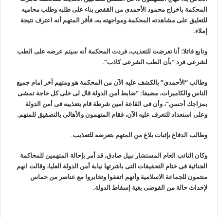
المحكمة باخراج محمود الأحمدى من القفص بناء على طلبه وطلب محاميه
للتعليق على مشاهدته المحكمة ومواجهته به، فأقر المتهم أنه اعترف نتيجة
إملاء
.
وتابع قائلا: أنا تعرضت للتعذيب، فردت المحكمة أنه سيتم عرضه على الطب
لشرعى فرد “بأن الطب الشرعى كاذب
“.
وطالب “الأحمدي” بالكشف عليه الآن من المحكمة هو ومتهم آخر امام جميع
الناس والكاميرات، مضيفا: “ضابط أمن الدولة قال لى خلى كل حاجة تمشى
بمزاجك أحسن”، وأن فى القاعة امين شرطة قام بتعذيبه فى أمن الدولة
وعلى استعداد للتعرف عليه الآن، فقام المتهمون والأهالى بالتصفيق للمتهم
.
وطالب الدفاع بإثبات بلاغ من المتهم بتعرضه للتعذيب
.
وكان النائب العام المستشار نبيل صادق، قد أمر بإحالة المتهمين للمحاكمة
الجنائية فى ختام التحقيقات التى باشرتها نيابة أمن الدولة العليا، وقالت انهم
منتمون للجماعة الاسلامية وأنهم اتفقوا وتخابروا مع عناصر من حماس
لإحداث حالة من الفوضى بغية إسقاط الدولة
.