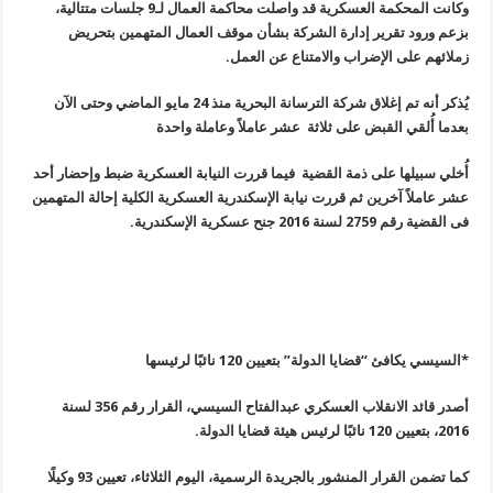
وكانت المحكمة العسكرية قد واصلت محاكمة العمال لـ9 جلسات متتالية،
بزعم ورود تقرير إدارة الشركة بشأن موقف العمال المتهمين بتحريض
زملائهم على الإضراب والامتناع عن العمل.
يُذكر أنه تم إغلاق شركة الترسانة البحرية منذ 24 مايو الماضي وحتى الآن
بعدما أُلقي القبض على ثلاثة عشر عاملاً وعاملة واحدة
أُخلي سبيلها على ذمة القضية فيما قررت النيابة العسكرية ضبط وإحضار أحد
عشر عاملاً آخرين ثم قررت نيابة الإسكندرية العسكرية الكلية إحالة المتهمين
فى القضية رقم 2759 لسنة 2016 جنح عسكرية الإسكندرية.
*السيسي يكافئ “قضايا الدولة” بتعيين 120 نائبًا لرئيسها
أصدر قائد الانقلاب العسكري عبدالفتاح السيسي، القرار رقم 356 لسنة
2016، بتعيين 120 نائبًا لرئيس هيئة قضايا الدولة.
كما تضمن القرار المنشور بالجريدة الرسمية، اليوم الثلاثاء، تعيين 93 وكيلًا