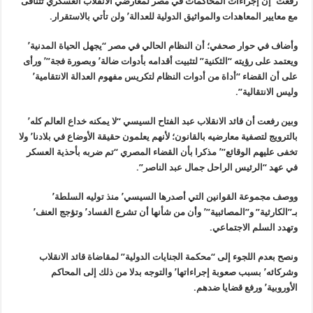
رفعت٬ إن إجراءات المحاكمات في مصر لمعارضي الانقلاب العسكري تتنافى
مع معايير المعاهدات والمواثيق الدولية للعدالة٬ ولن تأتي بالاستقرار.
وأضاف في حوار صحفي؛ أن النظام الحالي في مصر “يجهل الحياة المدنية٬
ويعتمد على رؤيته “الثكنية” لتثبيت أقدامه بأدوات ضالة٬ وبصورة فجة”٬ ورأى
على أن القضاء “أداة من أدوات النظام لتكريس مفهوم العدالة الانتقامية٬
وليس الانتقالية”.
وبين رفعت أن قائد الانقلاب عبد الفتاح السيسي “لا يمكنه خداع العالم كله٬
بالترويج لتصفية معارضيه بالقانون؛ لأنهم يعلمون حقيقة الأوضاع في بلادنا٬ ولا
تخفى عليهم الوقائع”٬ مذكرا بأن القضاء المصري “تم ضربه بأحذية العسكر
في عهد “الرئيس الراحل جمال عبد الناصر”.
ووصف مجموعة القوانين التي أصدرها السيسي٬ منذ توليه السلطة٬
بـ”الكارثية” و”المصائبية”٬ وأن من شأنها أن تشرع الفساد٬ وتؤجج العنف٬
وتهدد السلم الاجتماعي.
ونصح بعدم اللجوء إلى “محكمة الجنايات الدولية” لمقاضاة قائد الانقلاب
وشركائه٬ بسبب صعوبة إجراءاتها٬ والتوجه بدلا من ذلك إلى المحاكم
الأوروبية٬ ورفع قضايا ضدهم.