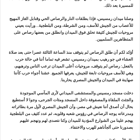
للمسيرة بعد ذلك
.
وصلنا ميدان رمسيس، فإذا بطلقات النار والرصاص الحي وقنابل الغاز المهيج
للأعصاب من الجيش للأسف، ومن الشرطة، ومن البلطجية.. ورأيت بعيني
مروحيات للجيش كثيفة تحلق فوق الميدان وانطلق من بعضها رصاص على
المتظاهرين السلميين
.
أؤكد لكم أن طلق الرصاص لم يتوقف منذ الساعة الثالثة عصرا حتى بعد صلاة
العشاء في جو رهيب بميدان رمسيس، تشعر فيه تماما أننا في حالة حرب
بالفعل
:
رصاص لم يتوقف، مروحيات أعلى الميدان ترعب الناس وترهبهم،
وهي للأسف مروحيات تابعة للجيش، يعرفها الجميع. عشنا أجواء حرب كأننا
صهاينة في الميدان والجيش المصري يحاربنا
.
دخلت مسجد رمسيس والمستشفى الميداني لأرى المآسي الموجودة
والجثث الملقاة والمصفوفة داخل المسجد ومئات الجرحى، وجوا لا أستطيع
بحال أن أصدق أننا نعيش في مصر، وأن الجيش المصري لأول مرة بطائراته
ومدرعاته يوجه الرصاص في رؤوس شعبه وقلوبه، ثم عدد كثيف من البلطجية
يهجم علينا من الشوارع المؤدية للميدان وكنا نتصدى لهم ونهجم عليهم
بصدورنا حتى ألجأناهم للهرب والاختفاء
.