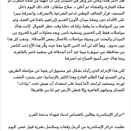
ظل الأمر هكذا ونحن نكر ونفر في الميدان إلى أن انتهينا من صلاة المغرب ثم
صلاة الجنازة، والعشاء، ثم أعلن د. صلاح سلطان- قائد ذلك اليوم داخل
المسجد- قرار التحالف الوطني لدعم الشرعية بالانصراف، وانصرفنا سيرا
على الأقدام حتى وصلنا ميدان الأوبرا القديم (إبراهيم باشا) في العتبة، ولم
نجد من المواصلات ما يبلغنا، وكنا قد دخلنا وقت حظر التجوال. كانت هناك
مواصلات فقط إلى الحسين ومنشية ناصر، وبعد محاولات كثيرة للخروج من
الميدان والبحث عن وسيلة مواصلات بالاتصال ببعض الأصدقاء.. وذهب كل هذا
دون جدوى
..
وهيأ الله لي أحد الذين كانوا معنا حيث وفَّر هذا الأخ (عبد الناصر
من محافظة بني سويف) مبيتا عند أحد أصدقائه في منشية ناصر بالقاهرة،
وبتنا هناك حتى أصبح الصباح ثم انصرفنا
.
لكن هذا الإجرام الذي رأيناه بشكل غير مسبوق لن يثنينا عن مواصلة الطريق،
وعن التصدي لهذا الظلم الفادح وهذا الكفر بالإنسانية؛ حتى يسترد الشعب
ثورته، ويستعيد كرامته، لأننا لسنا على استعداد أن نعيش تحت “بيادات
”
العسكر ودولتهم الفاشية وإلا فبطن الأرض خير لنا من ظاهرها
!
*حرائر الإسكندرية يطالبن بالقصاص لدماء شهداء مذبحة القرن
نظمت حرائر الإسكندرية من الرمل وقفات وسلاسل بشرية قبيل عصر، اليوم