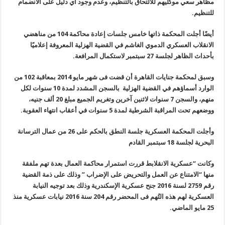
مظاهر سعي موكليهم للالتحاق بالتنظيم، وعدم وجود أي دليل على الانضمام
للتنظيم.
أيضًا أجلت المحكمة ذاتها خامس جلسات إعادة محاكمة 104 من مناهضي
الانقلاب العسكري الدموي الغاشم في القضية الهزلية المعروفة إعلاميًا
بأحداث الظاهر لجلسة 27 سبتمبر لاستكمال المرافعة.
وسبق لمحكمة جنايات القاهرة أن قضت فى شهر مايو 2014 بمعاقبة 102 من
الوارد أسماؤهم في القضية الهزلية بالسجن المشدد لمدة 10 سنوات لكل
منهم، والسجن 7 سنوات لاثنين آخرين وتغريم الجميع مبلغ 20 ألف جنيه،
ووضعهم تحت المراقبة الشرطية لمدة 5 سنوات في أعقاب انتهاء العقوبة.
وأجلت المحكمة العسكرية جلسة النطق بالحكم على 26 من عمال الترسانة
البحرية لجلسة 18 سبتمبر القادم
وكانت “عسكرية الانقلابط قررت استمرار محاكمة العمال بعدة تهم ملفقة
منها “الامتناع عن العمل والتحريض على الإضراب ” وذلك على ذمة القضية
رقم 2759 لسنة 2016 جنح عسكرية الإسكندرية وذلك بعد توجيه النيابة
العسكرية لهم هذه التُهم فى المحضر رقم 204 سنة 2016 نيابات عسكرية منذ
25 مايو الماضي.