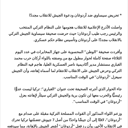
* تحريض سيساوي ضد أردوغان ودعوة الجيش للانقلاب مجددًا
واصلت الأذرع الإعلامية للانقلاب هجومها على النظام التركي المنتخب
والرئيس رجب طيب أردوغان؛ حيث حرضت صحيفة سيساوية الجيش التركي
بالانقلاب مجددًا على أردوغان وتأسيس نظام حكم عسكري.
وأفردت صحيفة “الوطن” المحسوبة على جهاز المخابرات في عدد اليوم
الثلاثاء صفحة كاملة لحوار مطول مع من وصفته باللواء أركان حرب محمد
الغباري مستشار مدير أكاديمية ناصر العسكرية العليا، هاجم فيه النظام
التركي وحرض الجيش على الانقلاب للانتقام لما أسماه إهانته، وأن الجيش
سيعزل “أردوغان” في الوقت المناسب.
جاء الحوار الذي أجرته الصحيفة تحت عنوان “الغباري”: تركيا ليست عدوًّا
رئيسيًّا والحرب معها لن تكون برية والجيش التركي سيثأر لإهانته بعزل
“أردوغان” في الوقت المناسب”.
وزعم اللواء المذكور أن القوات المسلحة التركية مقبلة على صدام مع
“أردوغان”، لافتًا إلى أن جيشًا واحدًا من أصل 7 جيوش تتضمّنها تركيا تحرك
في الانقلاب الأخير، وأن رد فعل “أردوغان” أشعر الجيش بالإهانة، مما سيدفعه