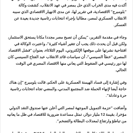
أكدت فيه مدى الخراب الذي حل بمصر في عهد الانقلاب، كشفت وكالة
“
بلومبرج” الاقتصادية، في تقرير لها، عن مدى الانهيار الاقتصادي الذي سببه
الانقلاب العسكري لمصر، مطالبا بإجراء انتخابات رئاسية جديدة بعيدة عن
العسكر
.
وجاء في مقدمة التقرير، “يمكن أن تصبح مصر مجددا مكانا يستحق الاستثمار،
ولكن قبل أن يحدث ذلك يجب أن تتغير أشياء كثيرة”، واعتبرت الوكالة في
افتتاحية نشرتها على موقعها الإلكتروني، اليوم الثلاثاء، بعنوان “فشل الاقتصاد
المصري “خطأ السيسي”، أن سياسات قائد الانقلاب عبد الفتاح السيسي كان
لها دور رئيسي في الضغوط التي يعاني منها الاقتصاد المصري في الوقت
الحالي
.
وفي إشارة إلى فساد الهيمنة العسكرية على الحكم، قالت بلومبرج “إن هناك
حاجة أيضا لإنهاء الحملة ضد المجتمع المدني، والمضي تجاه انتخابات رئاسية
حرة وعادلة
“.
وأضافت “حزمة التمويل الموجهة لمصر التي أعلن عنها صندوق النقد الدولي
مؤخرا، بقيمة 12 مليار دولار، تمثل مساعدة ضرورية للاقتصاد في ظل ما يعانيه
من تباطؤ وارتفاع لمعدلات البطالة والتضخم
“.