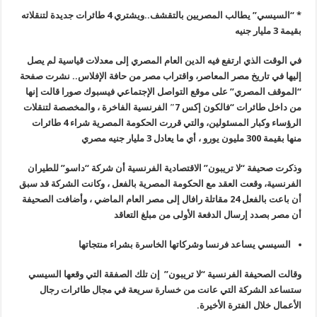
*
“
السيسي” يطالب المصريين بالتقشف..ويشتري 4 طائرات جديدة لتنقلاته
بقيمة 3 مليار جنيه
في الوقت الذي ارتفع فيه الدين العام المصري إلى معدلات قياسية لم يصل
إليها في تاريخ مصر المعاصر، واقتراب مصر من حافة الإفلاس.. نشرت صفحة
“الموقف المصري” على موقع التواصل الإجتماعي فيسبوك صورا قالت إنها
من داخل طائرات
“
فالكون إكس 7″ الفرنسية الفاخرة ، والمخصصة لتنقلات
الرؤساء وكبار المسئولين، والتي قررت الحكومة المصرية شراء 4 طائرات
منها بقيمة 300 مليون يورو ، أي ما يعادل 3 مليار جنيه مصري
وذكرت صحيفة “لا تريبون” الاقتصادية الفرنسية أن شركة “داسو” للطيران
الفرنسية، وقعت العقد مع الحكومة المصرية بالفعل ، وكانت الشركة قد سبق
أن باعت بالفعل 24 مقاتلة رافال إلى مصر العام الماضي ، وأضافت الصحيفة
أن مصر بصدد إرسال الدفعة الأولى من مبلغ التعاقد
السيسي يساعد فرنسا وشركاتها الخاسرة بشراء منتجاتها
وقالت الصحيفة الفرنسية “لا تريبون” إن تلك الصفقة التي وقعها السيسي
ستساعد الشركة التي عانت من خسارة سريعة في مجال طائرات رجال
الأعمال خلال الفترة الأخيرة
.