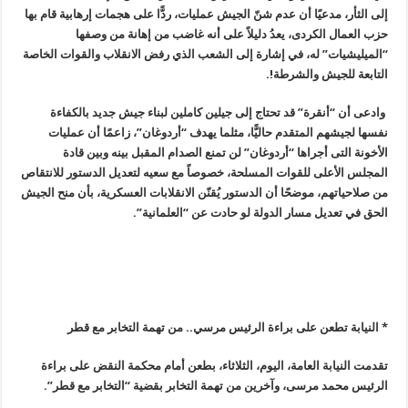
إلى الثأر، مدعيًا أن عدم شنّ الجيش عمليات، ردًّا على هجمات إرهابية قام بها
حزب العمال الكردى، يعدُ دليلاً على أنه غاضب من إهانة من وصفها
“الميليشيات” له، في إشارة إلى الشعب الذي رفض الانقلاب والقوات الخاصة
التابعة للجيش والشرطة!.
وادعى أن “أنقرة” قد تحتاج إلى جيلين كاملين لبناء جيش جديد بالكفاءة
نفسها لجيشهم المتقدم حاليًّا، مثلما يهدف “أردوغان”، زاعمًا أن عمليات
الأخونة التى أجراها “أردوغان” لن تمنع الصدام المقبل بينه وبين قادة
المجلس الأعلى للقوات المسلحة، خصوصاً مع سعيه لتعديل الدستور للانتقاص
من صلاحياتهم، موضحًا أن الدستور يُقنّن الانقلابات العسكرية، بأن منح الجيش
الحق في تعديل مسار الدولة لو حادت عن “العلمانية”.
* النيابة تطعن على براءة الرئيس مرسي.. من تهمة التخابر مع قطر
تقدمت النيابة العامة، اليوم، الثلاثاء، بطعن أمام محكمة النقض على براءة
الرئيس محمد مرسى، وآخرين من تهمة التخابر بقضية “التخابر مع قطر”.