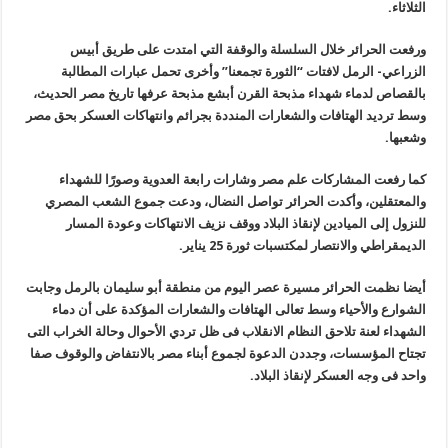
الثلاثاء.
ورفعت الحرائر خلال السلسلة والوقفة التي امتدت على طريق أبيس
الزراعي- الرمل لافتات “الثورة تجمعنا” وأخرى تحمل عبارات المطالبة
بالقصاص لدماء شهداء مذبحة القرن أبشع مذبحة عرفها تاريخ مصر الحديث،
وسط ترديد الهتافات والشعارات المنددة بجرائم وانتهاكات العسكر بحق مصر
وشعبها.
كما رفعت المشاركات علم مصر وشارات رابعة العدوية وصورًا للشهداء
والمعتقلين، وأكدت الحرائر تواصل النضال، ودعت جموع الشعب المصري
للنزول إلى الميادين لإنقاذ البلاد ووقف نزيف الانتهاكات وعودة المسار
الديمقراطي والانتصار لمكتسبات ثورة 25 يناير.
أيضا نظمت الحرائر مسيرة عصر اليوم من منطقة أبو سليمان بالرمل وجابت
الشوارع والأحياء وسط تعالى الهتافات والشعارات المؤكدة على أن دماء
الشهداء لعنة تلاحق النظام الانقلاب فى ظل تردي الأحوال وحالة الخراب التى
تجتاح المؤسسات، وجددن الدعوة لجموع أبناء مصر بالانتفاض والوقوف صفا
واحد فى وجه العسكر لإنقاذ البلاد.