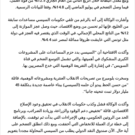
وبلغ معدل البطالة خلال الربع الثاني من العام الجاري
12.5%
من قوة العمل،
فيما وصل التضخم في يوليو الماضي إلى 14.8%، وفقا للبيانات الرسمية
.
وأشارت الوكالة إلى أنه بالرغم من تلقي حكومات السيسي مساعدات سابقة
من الخليج، فإنها لم تحسن من وضع الاقتصاد، حيث وصل عجز الموازنة إلى
12% من الناتج المحلي الإجمالي، في الوقت الذي يقتصر فيه العجز في دولة
مثل تونس التي عايشت ظروفا مماثلة لمصر عند 4.4
%.
وأكدت الافتتاحية أن “السيسي بدد حزم المساعدات على المشروعات
الكبرى المشكوك في أهميتها، والتي تشمل التوسع الضخم في قناة
السويس”، في إشارة إلى التفريعة الوهمية التي خدع المصريين بها
.
وسخرت بلومبرج من تصريحات الانقلاب العنترية ومشروعاته الوهمية، قائلة
“
من حسن الحظ يبدو أن حلمه (السيسي) ببناء عاصمة جديدة بـتكلفة 45
مليار دولار تمت تنحيته جانبا
“.
وأكدت الوكالة فشل وكذب حكومات الانقلاب في تحقيق وعود الإصلاح
الاقتصادي، قائلة “تخفيض دعم الوقود والزراعة، وزيادة الضرائب، وبرنامج
الحد من الروتين الحكومي، وهي الإجراءات التي بدأت ثم توقفت. بالإضافة
إلى خطة ترك العملة للانخفاض التي أخفقت، ومع ذلك انطلق التضخم على
أية حال
.
الآن صندوق النقد الدولي يطلب من السيسي المحاولة مجددا بتعويم