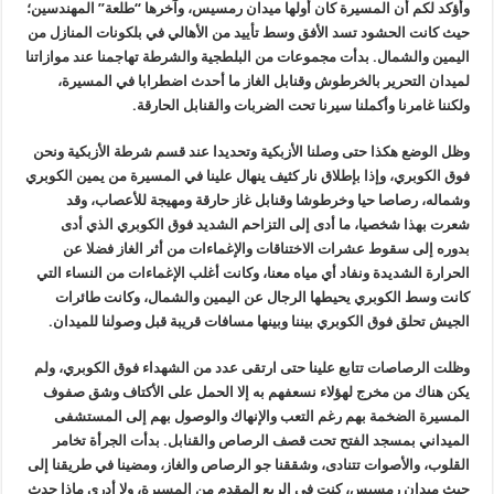
وأؤكد لكم أن المسيرة كان أولها ميدان رمسيس، وآخرها “طلعة” المهندسين؛
حيث كانت الحشود تسد الأفق وسط تأييد من الأهالي في بلكونات المنازل من
اليمين والشمال. بدأت مجموعات من البلطجية والشرطة تهاجمنا عند موازاتنا
لميدان التحرير بالخرطوش وقنابل الغاز ما أحدث اضطرابا في المسيرة،
ولكننا غامرنا وأكملنا سيرنا تحت الضربات والقنابل الحارقة
.
وظل الوضع هكذا حتى وصلنا الأزبكية وتحديدا عند قسم شرطة الأزبكية ونحن
فوق الكوبري، وإذا بإطلاق نار كثيف ينهال علينا في المسيرة من يمين الكوبري
وشماله، رصاصا حيا وخرطوشا وقنابل غاز حارقة ومهيجة للأعصاب، وقد
شعرت بهذا شخصيا، ما أدى إلى التزاحم الشديد فوق الكوبري الذي أدى
بدوره إلى سقوط عشرات الاختناقات والإغماءات من أثر الغاز فضلا عن
الحرارة الشديدة ونفاد أي مياه معنا، وكانت أغلب الإغماءات من النساء التي
كانت وسط الكوبري يحيطها الرجال عن اليمين والشمال، وكانت طائرات
الجيش تحلق فوق الكوبري بيننا وبينها مسافات قريبة قبل وصولنا للميدان
.
وظلت الرصاصات تتابع علينا حتى ارتقى عدد من الشهداء فوق الكوبري، ولم
يكن هناك من مخرج لهؤلاء نسعفهم به إلا الحمل على الأكتاف وشق صفوف
المسيرة الضخمة بهم رغم التعب والإنهاك والوصول بهم إلى المستشفى
الميداني بمسجد الفتح تحت قصف الرصاص والقنابل. بدأت الجرأة تخامر
القلوب، والأصوات تتنادى، وشققنا جو الرصاص والغاز، ومضينا في طريقنا إلى
حيث ميدان رمسيس، كنت في الربع المقدم من المسيرة، ولا أدري ماذا حدث