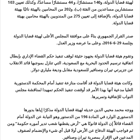
لهيئة قضايا الدولة، و140 مستشارًا، و 44 مستشارًا مساعدًا، وكذلك تعيين 103
مستشارين مساعدين من الفئة (ب)، و202 من المحامين بالهيئة نائبًا بهيئة
قضايا الدولة، بالإضافة إلى تعيين 275 من المندوبين بالهيئة محامين بهيئة
قضايا الدولة.
صدر القرار الجمهوري بناءً على موافقة المجلس الأعلى لهيئة قضايا الدولة
بجِلسة 29-6-2016، وعلى ما عرضه وزير العدل.
وتقوم هيئة قضايا الدولة بجهود حثيثة لوقف تنفيذ حكم القضاء الإداري بإبطال
اتفاقية ترسيم الحدود البحرية مع السعودية، التي تنازل بموجبها قائد الانقلاب
عن جزيرتي تيران وصنافير للسعودية مقابل وديعة ملياري دولار.
وكانت هيئة قضايا الدولة قد أقامت منازعة تنفيذ أمام المحكمة الدستورية
العليا مدعية أنها بهذا الأمر قد أوقفت تنفيذ الحكم تمهيدا لمناقشة مجلس
النواب للإتفاقية وتمريرها.
ووجه محمد محيي الدين حديثه لهيئة قضايا الدولة مذكرًا إياها بدورها
الدستوري الوارد في المادة 196 من الدستور وهو النيابة عن الدولة أمام
القضاء قائلاً إن الدولة قانونًا هي “أرض يقطنها شعب تدير أموره حكومة” ومن
ثم فواجب الهيئة الدفاع عن الأرض أولا قبل أي شيء والإنضمام لصفوف
المدعين في الإقرار بمصرية تيران وصنافير.