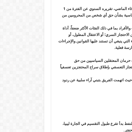
وناقش الفريق المعني بالاعتقال التعسفي، في جلسته التي عقدت الثلاثاء الماضي، تقريره السنوي عن الفترة من 1
لأساسية بشأن حق أي شخص من المحرومين من
أفراد بما في ذلك الفئات الأكثر ضعفاً، أداة
لاحتجاز السري؛ أو الاعتقال المطول، أو
لتي ينبغي أن تستند عليها القوانين والإجراءات
رسة فعلية
.
بب حرمان المعتقلين السياسيين من حق
احتجاز التعسفي بإطلاق سراح المحتجزين تعسفياً
حيث اتهمت الفريق بتبني آراء سلبية عن ردود
نفط بدأ تقرع طبول التقسيم في الجارة ليبيا،
حفتر.