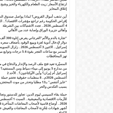
ارتفاع الأسعار: زيت الطعام والكهرباء والخبز وشبح
إغلاق المخابز
أين تذهب أموال القروض؟ لماذا يواصل صندوق الن
إقراض الحكومة رغم تراجع مؤشرات الاقتصاد؟.. الثل
4 أغسطس 2026.. تجدد الاشتباكات بين الشرطة
وأهالي جزيرة الوراق وإصابة عدد من الأهالي
“تجارة بالدم والألم”العرجاني يفرض إتاوة 300 ألف
دولار لإدخال أدوية لغزة ويبيع الوقود بأضعاف سعره
إسرائيل.. الاثنين 3 أغسطس 2026.. زلزال ا
المدمر مع ساعات الفجر بقوة 5.6 درجات وت
تهز المحافظات
المسيّرة تعيد فتح ملف الرصد والإنذار والدفاع في 
من مدارج 5 يونيو إلى ميناء دمياط ومن المستفيد؟
إسرائيل أم إيران؟ وأين الأوكتاجون؟.. الأحد 2
أغسطس 2026م.. 8 منظمات حقوقية تختتم حملة
“عايز أتنفس” بـ13 مطلبا وتحذر من موت المحتجز
بسبب التكدس والحر
حملة بقاء السيسي ليوم الدين: تجاوز للدستور وتج
للأزمات الاقتصادية والمعيشية.. السبت 1 أغس
2026.. أوضاع قاسية لأصحاب الم
أشهر شهادات مُحْزِنة لأصحاب المعاشات والعيش ع
الكفاف