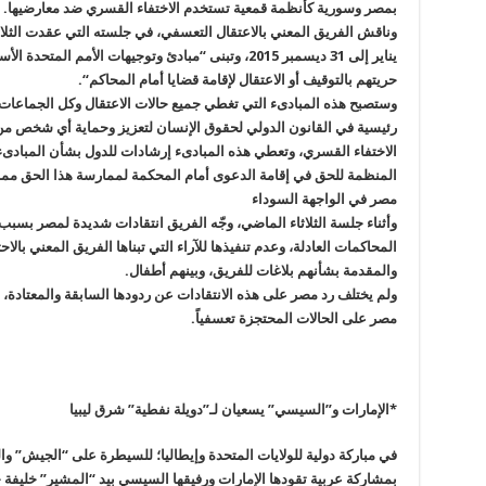
بمصر وسورية كأنظمة قمعية تستخدم الاختفاء القسري ضد معارضيها
.
يناير إلى 31 ديسمبر 2015، وتبنى
“
مبادئ وتوجيهات الأمم المتحدة ا
حريتهم بالتوقيف أو الاعتقال لإقامة قضايا أمام المحاكم
“.
وستصبح هذه المبادىء التي تغطي جميع حالات الاعتقال وكل الجماعات وال
رئيسية في القانون الدولي لحقوق الإنسان لتعزيز وحماية أي شخص من ا
الاختفاء القسري، وتعطي هذه المبادىء إرشادات للدول بشأن المبادىء ا
المنظمة للحق في إقامة الدعوى أمام المحكمة لممارسة هذا الحق مما
مصر في الواجهة السوداء
وأثناء جلسة الثلاثاء الماضي، وجّه الفريق انتقادات شديدة لمصر بس
المحاكمات العادلة، وعدم تنفيذها للآراء التي تبناها الفريق المعني بال
والمقدمة بشأنهم بلاغات للفريق، وبينهم أطفال
.
ولم يختلف رد مصر على هذه الانتقادات عن ردودها السابقة والمعتادة، 
مصر على الحالات المحتجزة تعسفياً
.
*الإمارات و”السيسي” يسعيان لـ”دويلة نفطية” شرق ليبيا
في مباركة دولية للولايات المتحدة وإيطاليا؛ للسيطرة على “الجيش” وال
بمشاركة عربية تقودها الإمارات ورفيقها السيسي بيد “المشير” خليفة 