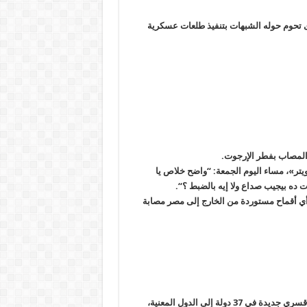
ذى تحوم حوله الشبهات بتنفيذ طلعات عسكرية
المصاب بفطر الإرجوت
.
ر»، مساء اليوم الجمعة: “واضح خلاص يا
ت ده بيجيب صداع ولا إيه بالضبط ؟
“.
عة قرر في 28 أغسطس منع دخول أي أقماح مستوردة من الخارج إلى مصر مصابة
أحال الفريق الأممي المعني بحالات الاختفاء القسري، 766 حالة اختفاء قسري جديدة في 37 دولة إلى الدول المعنية،