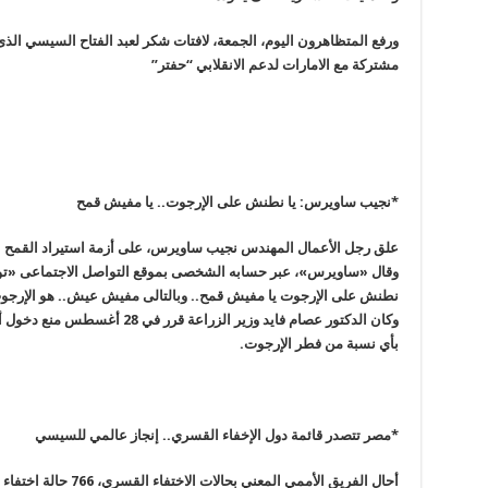
ورفع المتظاهرون اليوم، الجمعة، لافتات شكر لعبد الفتاح السيسي ال
مشتركة مع الامارات لدعم الانقلابي “حفتر
”
*نجيب ساويرس: يا نطنش على الإرجوت.. يا مفيش قمح
علق رجل الأعمال المهندس نجيب ساويرس، على أزمة استيراد القمح 
وقال
«
ساويرس»، عبر حسابه الشخصى بموقع التواصل الاجتماعى «تويت
نطنش على الإرجوت يا مفيش قمح.. وبالتالى مفيش عيش
..
هو الإرجو
وكان الدكتور عصام فايد وزير الزرا
بأي نسبة من فطر الإرجوت
.
*مصر تتصدر قائمة دول الإخفاء القسري.. إنجاز عالمي للسيسي