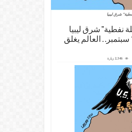
طية" شرق ليبيا
ة نفطية” شرق ليبيا
ويدعمان تحركات حفتر.. الجمعة 16 سبتمبر. . العالم يغلق
2,346 زيارة