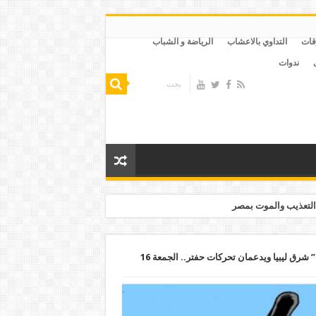
قات
التداوي بالاعشاب
الرياضة و الشباب
ندوات
التعذيب والموت بمصر
الإمارات والسيسي يسعيان لـ”دويلة نفطية” شرق ليبيا ويدعمان تحركات حفتر.. الجمعة 16