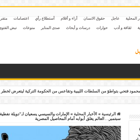
ر المحلية
عاجل
حقوق الانسان
أراء و أقلام
أستطلاع رأي
اعتصامات
متفر
ة
ثقافة و أدب
حوارات
درسات و أبحاث
صدى المنابر
منوعات
نبض الفتوى
مود فتحي بتواطؤ من السلطات الليبية وتقاعس من الحكومة التركية ليتعرض لخطر 
الرئيسية
»
الأخبار المحلية
»
سبتمبر. . العالم يغلق أبوابه أمام المحاصيل المصرية
ي
أغسطس 2026.. حصاد