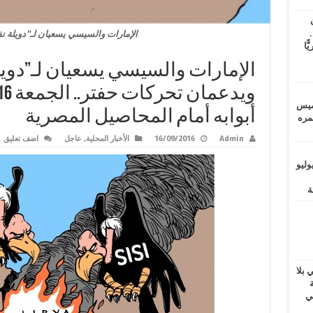
.
الإمارات والسيسي يسعيان لـ"دويلة نف
يًّا
الإمارات والسيسي يسعيان لـ”دويل
خميس
أبوابه أمام المحاصيل المصرية
 عمره
Admin
16/09/2016
الأخبار المحلية
,
عاجل
اضف تعليق
ماراتيين ومآسي للمصريين.. الأربعاء 29 يوليو
ب برلماني بلا
داخلية
ي