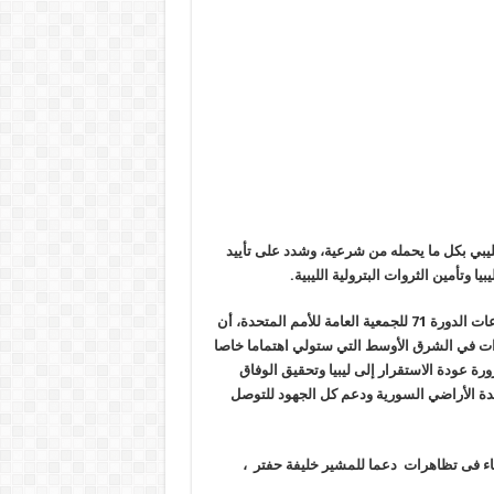
يبي بكل ما يحمله من شرعية، وشدد على تأييد
ا وتأمين الثروات البترولية الليبية
.
وأضاف خلال تصريحات صحفية لدى وصوله الى نيويورك للإعداد لاجتماعات الدورة 71 للجمعية العامة للأمم المتحدة، أن
 في الشرق الأوسط التي ستولي اهتماما خاصا
 عودة الاستقرار إلى ليبيا وتحقيق الوفاق
ة الأراضي السورية ودعم كل الجهود للتوصل
اء فى تظاهرات دعما للمشير خليفة حفتر ،