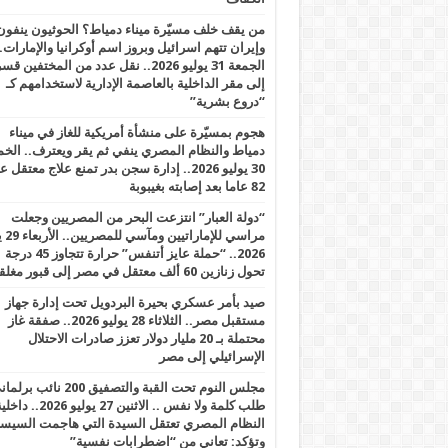
من يقف خلف مسيّرة ميناء دمياط؟ الحوثيون ينفون
وإيران تتهم اسرائيل وبروز اسم أوكرانيا والإمارات.
الجمعة 31 يوليو 2026.. نقل عدد من المختفين قسر
إلى مقر الداخلية بالعاصمة الإدارية لاستخدامهم كـ
“دروع بشرية”
هجوم بمسيّرة على منشأة أمريكية للغاز في ميناء
دمياط والنظام المصري ينفي ثم يقر ويعترف.. ال
30 يوليو 2026.. إدارة سجن بدر تمنع علاج معتقل
82 عاما بعد إصابته بغيبوبة
“دولة العبار” انتزعت البحر من المصريين وجعلت
مراسي للإ
2026.. “حملة عايز أتنفس” حرارة تتجاوز 45 درجة
تحول زنازين 60 ألف معتقل في مصر إلى قبور مغلقة
صيد بأمر عسكري بحيرة البردويل تحت إدارة جهاز
مستقبل مصر.. الثلاثاء 28 يوليو 2026.. صفقة غاز
محتملة بـ 20 مليار دولار تعزز صادرات الاحتلال
الإسرائيلي إلى مصر
مجلس النوم تحت القبة والتصفيق 200 نائ
طلب كلمة ولا نفس .. الاثنين 27 يوليو 2026.. 
النظام المصري تعتقل السيدة التي هاجمت السيس
وتؤكد: تعاني من “اضطرابات نفسية”