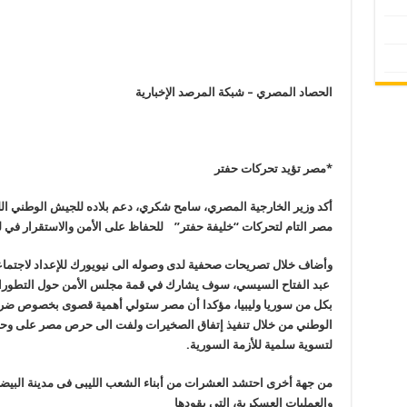
الحصاد المصري – شبكة المرصد الإخبارية
*مصر تؤيد تحركات حفتر
أكد وزير الخارجية المصري، سامح شكري، دعم بلاده للجيش الوطني الل
مصر التام لتحركات “خليفة حفتر
”
للحفاظ على الأمن والاستقرار في ليبي
عبد الفتاح السيسي، سوف يشارك في قمة مجلس الأمن حول التطورات
بكل من سوريا وليبيا، مؤكدا أن مصر ستولي أهمية قصوى بخصوص ضرورة
الوطني من خلال تنفيذ إتفاق الصخيرات ولفت الى حرص مصر على وحد
لتسوية سلمية للأزمة السورية
.
من جهة أخرى احتشد العشرات من أبناء الشعب الليبى فى مدينة البيض
والعمليات العسكرية، التى يقودها