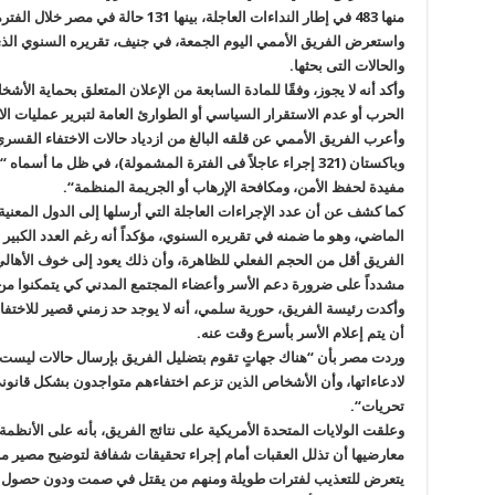
منها 483 في إطار النداءات العاجلة، بينها 131 حالة في مصر خلال الفترة بين 15 مايو 2015 وحتى 18 مايو 2016
واستعرض الفريق الأممي اليوم الجمعة، في جنيف، تقريره السنوي الذ
والحالات التى بحثها
.
وأكد أنه لا يجوز، وفقًا للمادة السابعة من الإعلان المتعلق بحماية ال
الحرب أو عدم الاستقرار السياسي أو الطوارئ العامة لتبرير عمليات ال
وأعرب الفريق الأممي عن قلقه البالغ من ازدياد حالات الاختفاء القس
وباكستان (321 إجراء عاجلاً فى الفترة المشمولة)، في ظل ما أسما
مفيدة لحفظ الأمن، ومكافحة الإرهاب أو الجريمة المنظمة
“.
كما كشف عن أن عدد الإجراءات العاجلة التي أرسلها إلى الدول المعنية هذ
الماضي، وهو ما ضمنه في تقريره السنوي، مؤكداً أنه رغم العدد الكبير 
الفريق أقل من الحجم الفعلي للظاهرة، وأن ذلك يعود إلى خوف الأهالي 
مشدداً على ضرورة دعم الأسر وأعضاء المجتمع المدني كي يتمكنوا م
وأكدت رئيسة الفريق، حورية سلمي، أنه لا يوجد حد زمني قصير للاختف
أن يتم إعلام الأسر بأسرع وقت عنه
.
وردت مصر بأن “هناك جهاتٍ تقوم بتضليل الفريق بإرسال حالات ليست م
لادعاءاتها، وأن الأشخاص الذين تزعم اختفاءهم متواجدون بشكل قانوني 
تحريات
“.
وعلقت الولايات المتحدة الأمريكية على نتائج الفريق، بأنه على الأنظم
معارضيها أن تذلل العقبات أمام إجراء تحقيقات شفافة لتوضيح مصير م
يتعرض للتعذيب لفترات طويلة ومنهم من يقتل في صمت ودون حصول 