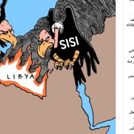
قد
اثاء
 في
لسويس
وابع مرعبة
مصر
ين
اهل
طس
عاشات المتأخرة 6
لى