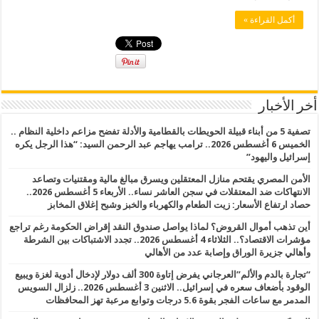
أكمل القراءة »
أخر الأخبار
تصفية 5 من أبناء قبيلة الحويطات بالقطامية والأدلة تفضح مزاعم داخلية النظام ..
الخميس 6 أغسطس 2026.. ترامب يهاجم عبد الرحمن السيد: “هذا الرجل يكره
إسرائيل واليهود”
الأمن المصري يقتحم منازل المعتقلين ويسرق مبالغ مالية ومقتنيات وتصاعد
الانتهاكات ضد المعتقلات في سجن العاشر نساء.. الأربعاء 5 أغسطس 2026..
حصاد ارتفاع الأسعار: زيت الطعام والكهرباء والخبز وشبح إغلاق المخابز
أين تذهب أموال القروض؟ لماذا يواصل صندوق النقد إقراض الحكومة رغم تراجع
مؤشرات الاقتصاد؟.. الثلاثاء 4 أغسطس 2026.. تجدد الاشتباكات بين الشرطة
وأهالي جزيرة الوراق وإصابة عدد من الأهالي
“تجارة بالدم والألم”العرجاني يفرض إتاوة 300 ألف دولار لإدخال أدوية لغزة ويبيع
الوقود بأضعاف سعره في إسرائيل.. الاثنين 3 أغسطس 2026.. زلزال السويس
المدمر مع ساعات الفجر بقوة 5.6 درجات وتوابع مرعبة تهز المحافظات