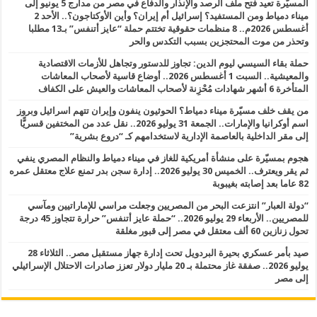
المسيّرة تعيد فتح ملف الرصد والإنذار والدفاع في مصر من مدارج 5 يونيو إلى
ميناء دمياط ومن المستفيد؟ إسرائيل أم إيران؟ وأين الأوكتاجون؟.. الأحد 2
أغسطس 2026م.. 8 منظمات حقوقية تختتم حملة “عايز أتنفس” بـ13 مطلبا
وتحذر من موت المحتجزين بسبب التكدس والحر
حملة بقاء السيسي ليوم الدين: تجاوز للدستور وتجاهل للأزمات الاقتصادية
والمعيشية.. السبت 1 أغسطس 2026.. أوضاع قاسية لأصحاب المعاشات
المتأخرة 6 أشهر شهادات مُحْزِنة لأصحاب المعاشات والعيش على الكفاف
من يقف خلف مسيّرة ميناء دمياط؟ الحوثيون ينفون وإيران تتهم اسرائيل وبروز
اسم أوكرانيا والإمارات.. الجمعة 31 يوليو 2026.. نقل عدد من المختفين قسريًّا
إلى مقر الداخلية بالعاصمة الإدارية لاستخدامهم كـ “دروع بشرية”
هجوم بمسيّرة على منشأة أمريكية للغاز في ميناء دمياط والنظام المصري ينفي
ثم يقر ويعترف.. الخميس 30 يوليو 2026.. إدارة سجن بدر تمنع علاج معتقل عمره
82 عاما بعد إصابته بغيبوبة
“دولة العبار” انتزعت البحر من المصريين وجعلت مراسي للإماراتيين ومآسي
للمصريين.. الأربعاء 29 يوليو 2026.. “حملة عايز أتنفس” حرارة تتجاوز 45 درجة
تحول زنازين 60 ألف معتقل في مصر إلى قبور مغلقة
صيد بأمر عسكري بحيرة البردويل تحت إدارة جهاز مستقبل مصر.. الثلاثاء 28
يوليو 2026.. صفقة غاز محتملة بـ 20 مليار دولار تعزز صادرات الاحتلال الإسرائيلي
إلى مصر