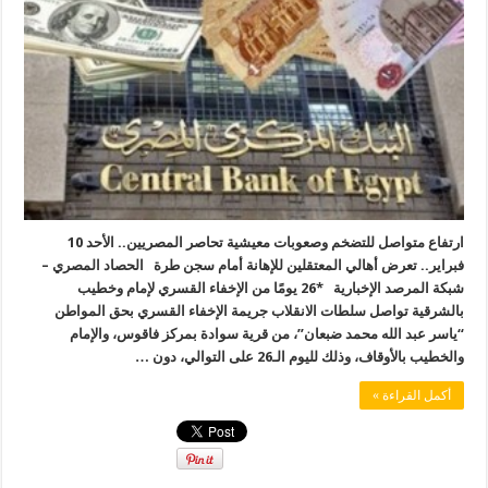
ارتفاع متواصل للتضخم وصعوبات معيشية تحاصر المصريين.. الأحد 10
فبراير.. تعرض أهالي المعتقلين للإهانة أمام سجن طرة الحصاد المصري –
شبكة المرصد الإخبارية *26 يومًا من الإخفاء القسري لإمام وخطيب
بالشرقية تواصل سلطات الانقلاب جريمة الإخفاء القسري بحق المواطن
“ياسر عبد الله محمد ضبعان”، من قرية سوادة بمركز فاقوس، والإمام
والخطيب بالأوقاف، وذلك لليوم الـ26 على التوالي، دون …
أكمل القراءة »