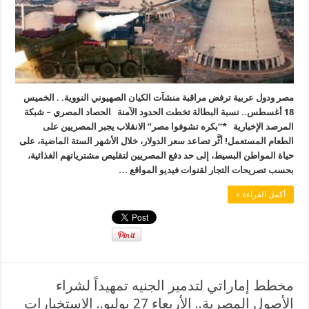
مصر ودول عربية ترفض مراقبة منشآت الكيان الصهيوني النووية. . الخميس
18 أغسطس.. نسبة البطالة تخطت الحدود الآمنة الحصاد المصري – شبكة
المرصد الإخبارية *“بكره تشوفوا مصر” الانقلاب يجبر المصريين على
الطعام المستعمل! أثَّر تصاعد سعر الدولار، خلال الأشهر الستة الماضية، على
حياة المواطن البسيط، إلى حد دفع المصريين لتقليص مشترياتهم الغذائية،
بحسب تصريحات التجار لقنوات فيديو المواقع …
أكمل القراءة »
مخطط إماراتي لتدمير الجنيه تمهيداً لشراء
الأصول المصرية.. الأربعاء 27 يوليو.. الاستخبارات