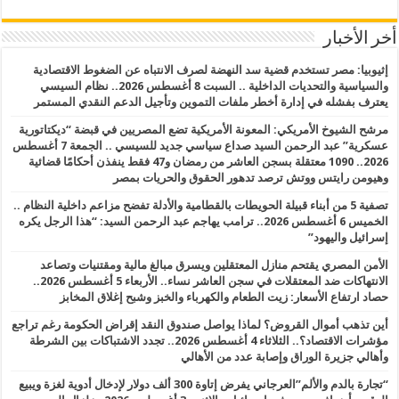
أخر الأخبار
إثيوبيا: مصر تستخدم قضية سد النهضة لصرف الانتباه عن الضغوط الاقتصادية
والسياسية والتحديات الداخلية .. السبت 8 أغسطس 2026.. نظام السيسي
يعترف بفشله في إدارة أخطر ملفات التموين وتأجيل الدعم النقدي المستمر
مرشح الشيوخ الأمريكي: المعونة الأمريكية تضع المصريين في قبضة “ديكتاتورية
عسكرية” عبد الرحمن السيد صداع سياسي جديد للسيسي .. الجمعة 7 أغسطس
2026.. 1090 معتقلة بسجن العاشر من رمضان و47 فقط ينفذن أحكامًا قضائية
وهيومن رايتس ووتش ترصد تدهور الحقوق والحريات بمصر
تصفية 5 من أبناء قبيلة الحويطات بالقطامية والأدلة تفضح مزاعم داخلية النظام ..
الخميس 6 أغسطس 2026.. ترامب يهاجم عبد الرحمن السيد: “هذا الرجل يكره
إسرائيل واليهود”
الأمن المصري يقتحم منازل المعتقلين ويسرق مبالغ مالية ومقتنيات وتصاعد
الانتهاكات ضد المعتقلات في سجن العاشر نساء.. الأربعاء 5 أغسطس 2026..
حصاد ارتفاع الأسعار: زيت الطعام والكهرباء والخبز وشبح إغلاق المخابز
أين تذهب أموال القروض؟ لماذا يواصل صندوق النقد إقراض الحكومة رغم تراجع
مؤشرات الاقتصاد؟.. الثلاثاء 4 أغسطس 2026.. تجدد الاشتباكات بين الشرطة
وأهالي جزيرة الوراق وإصابة عدد من الأهالي
“تجارة بالدم والألم”العرجاني يفرض إتاوة 300 ألف دولار لإدخال أدوية لغزة ويبيع