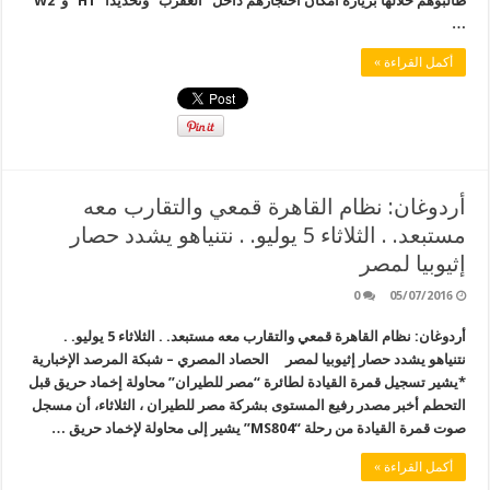
طالبوهم خلالها بزيارة أمكان احتجازهم داخل “العقرب” وتحديدا “H1” و“W2”
…
أكمل القراءة »
أردوغان: نظام القاهرة قمعي والتقارب معه
مستبعد. . الثلاثاء 5 يوليو. . نتنياهو يشدد حصار
إثيوبيا لمصر
0
05/07/2016
أردوغان: نظام القاهرة قمعي والتقارب معه مستبعد. . الثلاثاء 5 يوليو. .
نتنياهو يشدد حصار إثيوبيا لمصر الحصاد المصري – شبكة المرصد الإخبارية
*يشير تسجيل قمرة القيادة لطائرة “مصر للطيران” محاولة إخماد حريق قبل
التحطم أخبر مصدر رفيع المستوى بشركة مصر للطيران ، الثلاثاء، أن مسجل
صوت قمرة القيادة من رحلة “MS804” يشير إلى محاولة لإخماد حريق …
أكمل القراءة »