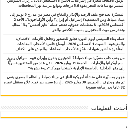
الوقود بأضعاف سعره في إسرائيل.. الاثنين 3 أغسطس 2026.. زلزال السويس
المدمر مع ساعات الفجر بقوة 5.6 درجات وتوابع مرعبة تهز المحافظات
المسيّرة تعيد فتح ملف الرصد والإنذار والدفاع في مصر من مدارج 5 يونيو إلى
ميناء دمياط ومن المستفيد؟ إسرائيل أم إيران؟ وأين الأوكتاجون؟.. الأحد 2
أغسطس 2026م.. 8 منظمات حقوقية تختتم حملة “عايز أتنفس” بـ13 مطلبا
وتحذر من موت المحتجزين بسبب التكدس والحر
حملة بقاء السيسي ليوم الدين: تجاوز للدستور وتجاهل للأزمات الاقتصادية
والمعيشية.. السبت 1 أغسطس 2026.. أوضاع قاسية لأصحاب المعاشات
المتأخرة 6 أشهر شهادات مُحْزِنة لأصحاب المعاشات والعيش على الكفاف
من يقف خلف مسيّرة ميناء دمياط؟ الحوثيون ينفون وإيران تتهم اسرائيل وبروز
اسم أوكرانيا والإمارات.. الجمعة 31 يوليو 2026.. نقل عدد من المختفين قسريًّا
إلى مقر الداخلية بالعاصمة الإدارية لاستخدامهم كـ “دروع بشرية”
هجوم بمسيّرة على منشأة أمريكية للغاز في ميناء دمياط والنظام المصري ينفي
ثم يقر ويعترف.. الخميس 30 يوليو 2026.. إدارة سجن بدر تمنع علاج معتقل عمره
82 عاما بعد إصابته بغيبوبة
أحدث التعليقات