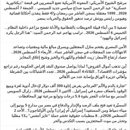
مرشح الشيوخ الأمريكي: المعونة الأمريكية تضع المصريين في قبضة “ديكتاتورية
عسكرية” عبد الرحمن السيد صداع سياسي جديد للسيسي .. الجمعة 7 أغسطس
2026.. 1090 معتقلة بسجن العاشر من رمضان و47 فقط ينفذن أحكامًا قضائية
وهيومن رايتس ووتش ترصد تدهور الحقوق والحريات بمصر
تصفية 5 من أبناء قبيلة الحويطات بالقطامية والأدلة تفضح مزاعم داخلية النظام ..
الخميس 6 أغسطس 2026.. ترامب يهاجم عبد الرحمن السيد: “هذا الرجل يكره
إسرائيل واليهود”
الأمن المصري يقتحم منازل المعتقلين ويسرق مبالغ مالية ومقتنيات وتصاعد
الانتهاكات ضد المعتقلات في سجن العاشر نساء.. الأربعاء 5 أغسطس 2026..
حصاد ارتفاع الأسعار: زيت الطعام والكهرباء والخبز وشبح إغلاق المخابز
أين تذهب أموال القروض؟ لماذا يواصل صندوق النقد إقراض الحكومة رغم تراجع
مؤشرات الاقتصاد؟.. الثلاثاء 4 أغسطس 2026.. تجدد الاشتباكات بين الشرطة
وأهالي جزيرة الوراق وإصابة عدد من الأهالي
“تجارة بالدم والألم”العرجاني يفرض إتاوة 300 ألف دولار لإدخال أدوية لغزة ويبيع
الوقود بأضعاف سعره في إسرائيل.. الاثنين 3 أغسطس 2026.. زلزال السويس
المدمر مع ساعات الفجر بقوة 5.6 درجات وتوابع مرعبة تهز المحافظات
المسيّرة تعيد فتح ملف الرصد والإنذار والدفاع في مصر من مدارج 5 يونيو إلى
ميناء دمياط ومن المستفيد؟ إسرائيل أم إيران؟ وأين الأوكتاجون؟.. الأحد 2
أغسطس 2026م.. 8 منظمات حقوقية تختتم حملة “عايز أتنفس” بـ13 مطلبا
وتحذر من موت المحتجزين بسبب التكدس والحر
حملة بقاء السيسي ليوم الدين: تجاوز للدستور وتجاهل للأزمات الاقتصادية