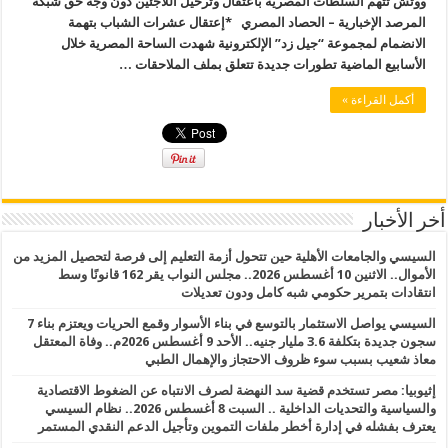
ووتش تتهم السلطات المصرية باعتقال وترحيل اللاجئين دون وجه حق شبكة
المرصد الإخبارية – الحصاد المصري *إعتقال عشرات الشباب بتهمة
الانضمام لمجموعة “جيل زد” الإلكترونية شهدت الساحة المصرية خلال
الأسابيع الماضية تطورات جديدة تتعلق بملف الملاحقات …
أكمل القراءة »
أخر الأخبار
السيسي والجامعات الأهلية حين تتحول أزمة التعليم إلى فرصة لتحصيل المزيد من
الأموال.. الاثنين 10 أغسطس 2026.. مجلس النواب يقر 162 قانونًا وسط
انتقادات بتمرير حكومي شبه كامل ودون تعديلات
السيسي يواصل الاستثمار بالتوسع في بناء الأسوار وقمع الحريات ويعتزم بناء 7
سجون جديدة بتكلفة 3.6 مليار جنيه.. الأحد 9 أغسطس 2026م.. وفاة المعتقل
معاذ شعيب بسبب سوء ظروف الاحتجاز والإهمال الطبي
إثيوبيا: مصر تستخدم قضية سد النهضة لصرف الانتباه عن الضغوط الاقتصادية
والسياسية والتحديات الداخلية .. السبت 8 أغسطس 2026.. نظام السيسي
يعترف بفشله في إدارة أخطر ملفات التموين وتأجيل الدعم النقدي المستمر