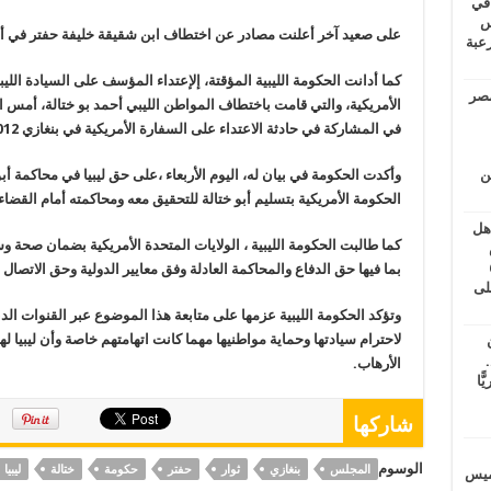
 في
لسويس
على صعيد آخر أعلنت مصادر عن اختطاف ابن شقيقة خليفة حفتر في أجداب
وابع مرعبة
كما أدانت الحكومة الليبية المؤقتة، إلإعتداء المؤسف على السيادة ال
مصر
الأمريكية، والتي قامت باختطاف المواطن الليبي أحمد بو ختالة، أمس ال
في المشاركة في حادثة الاعتداء على السفارة الأمريكية في بنغازي 2012 والذي قتل فيه السفير الامريكي و4 آخرين.
ين
وأكدت الحكومة في بيان له، اليوم الأربعاء ،على حق ليبيا في محاكمة أب
الحكومة الأمريكية بتسليم أبو ختالة للتحقيق معه ومحاكمته أمام القضاء 
اهل
كما طالبت الحكومة الليبية ، الولايات المتحدة الأمريكية بضمان صحة وسل
طس
عاشات المتأخرة 6
بما فيها حق الدفاع والمحاكمة العادلة وفق معايير الدولية وحق الاتصال 
لى
وتؤكد الحكومة الليبية عزمها على متابعة هذا الموضوع عبر القنوات الدب
لاحترام سيادتها وحماية مواطنيها مهما كانت اتهامتهم خاصة وأن ليبيا 
.
الأرهاب.
يًّا
شاركها
الوسوم
المجلس
بنغازي
ثوار
حفتر
حكومة
ختالة
ليبيا
خميس