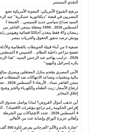
النقدي المستمر
مرشح الشيوخ الأمريكي: المعونة الأمريكية تضع
المصريين في قبضة “ديكتاتورية عسكرية” عبد الر
السيد صداع سياسي جديد للسيسي .. الجمعة 7
أغسطس 2026.. 1090 معتقلة بسجن العاشر من
رمضان و47 فقط ينفذن أحكامًا قضائية وهيومن را
ووتش ترصد تدهور الحقوق والحريات بمصر
تصفية 5 من أبناء قبيلة الحويطات بالقطامية والأدلة
تفضح مزاعم داخلية النظام .. الخميس 6 أغسطس
2026.. ترامب يهاجم عبد الرحمن السيد: “هذا الرج
يكره إسرائيل واليهود”
الأمن المصري يقتحم منازل المعتقلين ويسرق مبالغ
مالية ومقتنيات وتصاعد الانتهاكات ضد المعتقلات ف
سجن العاشر نساء.. الأربعاء 5 
ارتفاع الأسعار: زيت الطعام والكهرباء والخبز وشبح
إغلاق المخابز
أين تذهب أموال القروض؟ لماذا يواصل صندوق الن
إقراض الحكومة رغم تراجع مؤشرات الاقتصاد؟.. الثل
4 أغسطس 2026.. تجدد الاشتباكات بين الشرطة
وأهالي جزيرة الوراق وإصابة عدد من الأهالي
“تجارة بالدم والألم”العرجاني يفرض إتاوة 300 ألف