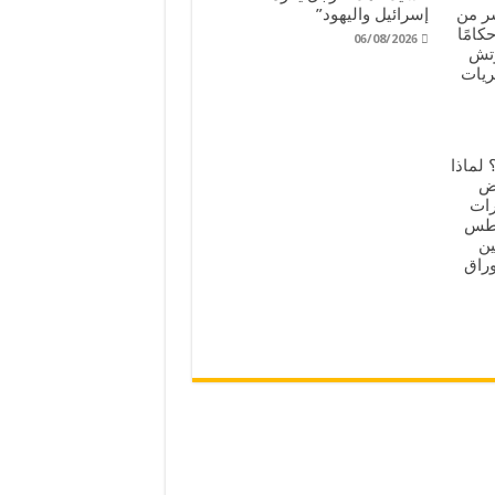
شر من
إسرائيل واليهود”
أحكامًا
06/08/2026
وتش
ريات
لماذا
اض
رات
لاثاء 4 أغسطس
ين
وراق