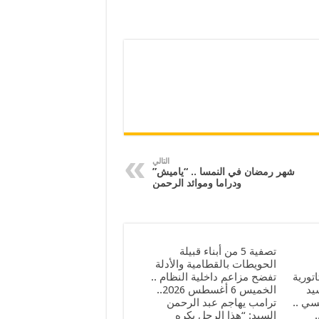
التالي
شهر رمضان في النمسا .. “ياميش”
ودراما وموائد الرحمن
تصفية 5 من أبناء قبيلة
الحويطات بالقطامية والأدلة
تورية
تفضح مزاعم داخلية النظام ..
يد
الخميس 6 أغسطس 2026..
ي ..
ترامب يهاجم عبد الرحمن
ة 7 أغسطس 2026..
السيد: “هذا الرجل يكره