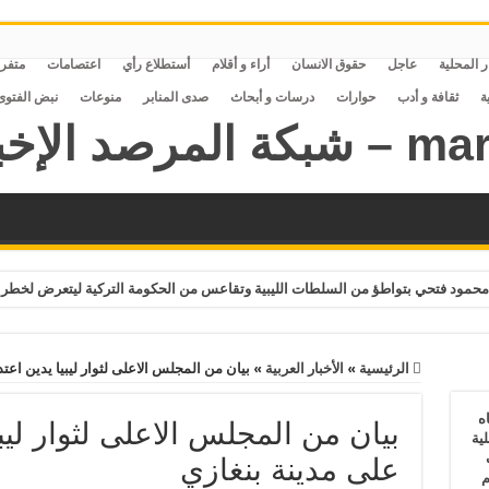
ر المحلية
عاجل
حقوق الانسان
أراء و أقلام
أستطلاع رأي
اعتصامات
متفر
ة
ثقافة و أدب
حوارات
درسات و أبحاث
صدى المنابر
منوعات
نبض الفتوى
حمود فتحي بتواطؤ من السلطات الليبية وتقاعس من الحكومة التركية ليتعرض لخطر 
الرئيسية
»
الأخبار العربية
»
بيان من المجلس الاعلى لثوار ليبيا يدين اعت
ه
بيان من المجلس الاعلى لثوار ليب
ية
ف
على مدينة بنغازي
م