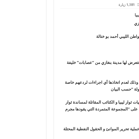
1,381 زيارة
زي
اطن الليبي أحمد بو ختالة
ي تتعرض لها مدينة بنغازي من “عصابات” خليفة
وذلك لعدم اتخاذها أي اجراءات لردعهم خاصة
دولة “حسب البيان
ت ثوار ليبيا و الكتائب المقاتلة لمساندة ثوار
اء على “المجموعة المتمردة التي يقودها مجرم
عملية تحرير الموانئ و الحقول النفطية المحتلة