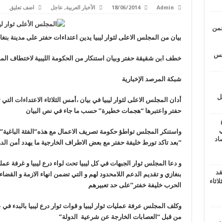
Admin
18/06/2014
الأخبار العربية
,
عاجل
اضف تعليق
حمن
بيان من المجلس الاعلى لثوار ليبيا يدين اعتداءات حفتر على مدينة بنغا
يتس
خطف ابن شقيقة حفتر وبيان استنكار من الحكومة الليبية لاختطاف المو
شبكة المرصد الإخبارية
ل
أدان المجلس الاعلى لثوار ليبيا في بيان ،أمس الثلاثاء الاعتداءات الت
حفتر واعتبرها “هجمات خطيرة” حسب ما جاء في نص البيان
ي
واستنكر المجلس تواطؤ حكومة تصريف الاعمال مع هذه”الفئة الباغية” 
أغسطس 2026.. حصاد
“بعد تاكد تورط خليفة حفتر مع بعض الاطراف الخارجية ما يهدد أمن ال
و دعا المجلس ثوار الجبهات في كل ليبيا تحت لواء درع ليبيا و غرفة عمليا
قد
بنغازي و تقديم الدعم اللامحدود لهم و التي تضمن انهاء الازمة و القض
اثاء
الحرب خليفة خفتر”على حد تعبيرهم
وكلف المجلس عرفة عمليات ثوار ليبيا و قوات ثوار درع ليبيا بالبدء في 
من قبل “العصابات الخارجة عن شرعية الدولة”