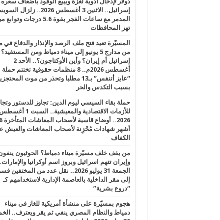
دولار لإدخال أدوية لغزة ويبيع الوقود بأضعاف سعره
إسرائيل.. الاثنين 3 أغسطس 2026.. زلزال ا
المدمر مع ساعات الفجر بقوة 5.6 درجات وت
تهز المحافظات
المسيّرة تعيد فتح ملف الرصد والإنذار والدفاع في 
من مدارج 5 يونيو إلى ميناء دمياط ومن المستفيد؟
إسرائيل أم إيران؟ وأين الأوكتاجون؟.. الأحد 2
أغسطس 2026م.. 8 منظمات حقوقية تختتم حملة
“عايز أتنفس” بـ13 مطلبا وتحذر من موت المحتجز
بسبب التكدس والحر
حملة بقاء السيسي ليوم الدين: تجاوز للدستور وتج
للأزمات الاقتصادية والمعيشية.. السبت 1 أغس
2026.. أوضاع قاسية لأصحاب الم
أشهر شهادات مُحْزِنة لأصحاب المعاشات والعيش ع
الكفاف
من يقف خلف مسيّرة ميناء دمياط؟ الحوثيون ينفون
وإيران تتهم اسرائيل وبروز اسم أوكرانيا والإمارات.
الجمعة 31 يوليو 2026.. نقل عدد من المختفين قسر
إلى مقر الداخلية بالعاصمة الإدارية لاستخدامهم كـ
“دروع بشرية”
هجوم بمسيّرة على منشأة أمريكية للغاز في ميناء
دمياط والنظام المصري ينفي ثم يقر ويعترف.. ال