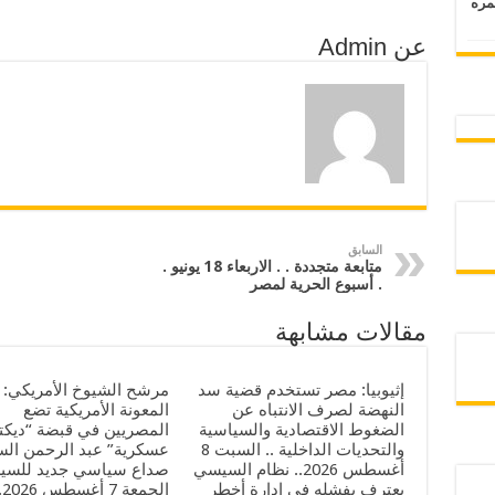
 عمره
عن Admin
السابق
متابعة متجددة . . الاربعاء 18 يونيو .
. أسبوع الحرية لمصر
مقالات مشابهة
إثيوبيا: مصر تستخدم قضية سد
مرشح الشيوخ الأمريكي:
النهضة لصرف الانتباه عن
المعونة الأمريكية تضع
الضغوط الاقتصادية والسياسية
المصريين في قبضة “ديكتا
والتحديات الداخلية .. السبت 8
عسكرية” عبد الرحمن الس
أغسطس 2026.. نظام السيسي
صداع سياسي جديد للسيس
يعترف بفشله في إدارة أخطر
الجمع