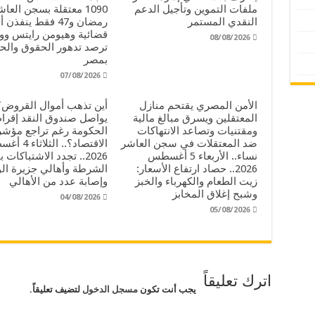
ملفات التموين وتأجيل الدعم
1090 معتقلة بسجن العا
النقدي المستمر
رمضان و47 فقط ينفذن 
قضائية وهيومن رايتس و
08/08/2026
ترصد تدهور الحقوق والح
بمصر
07/08/2026
الأمن المصري يقتحم منازل
أين تذهب أموال القروض؟ 
المعتقلين ويسرق مبالغ مالية
يواصل صندوق النقد إقر
ومقتنيات وتصاعد الانتهاكات
الحكومة رغم تراجع مؤش
ضد المعتقلات في سجن العاشر
الاقتصاد؟.. الث
نساء.. الأربعاء 5 أغسطس
2026.. تجدد الاشتباكات ب
2026.. حصاد ارتفاع الأسعار:
الشرطة وأهالي جزيرة ال
زيت الطعام والكهرباء والخبز
وإصابة عدد من الأهالي
وشبح إغلاق المخابز
04/08/2026
05/08/2026
اترك تعليقاً
يجب أنت تكون
مسجل الدخول
لتضيف تعليقاً.