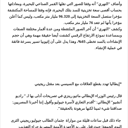
وأضاف “النهري” أنه وفقا للصور التي نقلها القمر الصناعي للبحيرة، ومعادلتها
بحساب أقصى سعة تخزينية للسد بتلك البحيرة، فإنه وفقا للمساحة المكتشفة
مؤخرا ستصل السعة التخزينية إلى 96.320 مليار متر مكعب، وليس كما أعلن
مؤخرا بأنها لم تتعد 76 مليار متر مكعب
.
وكشف “النهري” أن آخر الصور الملتقطة ومن عدة أقمار مختلفة الصفات
وبمساعدة نموذج الارتفاع الرقمي كشفت أيضا حقيقة مهمة وهي أن حجم
الإنشاءات بالسد تخطى 65%، وهذا يدل على أن إثيوبيا تسير بسرعة فائقة
في عملية الإنشاء
.
*إيطاليا تهدد بقطع العلاقات مع السيسي بعد مقتل ريجيني
قال رئيس الوزراء الإيطالي ماتيو رينزي في تصريحات أدلى بها لـ ” راديو
أنشيو” الإيطالي: “أقدم التعازي لأسرة جيوليو وأقول إننا أخبرنا المصريين:
صداقتنا شيء ثمينا لكنها مرهونة بالحقيقة”.
جاء ذلك قبل ساعات قليلة من مواراة جثمان الطالب جيوليو ريجيني الثرى
اليوم الجمعة؛ حيث قتل على يد الأجهزة الأمنية المصرية جراء التعذيب