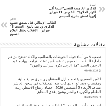
السابق
الذكرى الخامسة للتنحي”عندما أكل
الثوار الحلاوة”.. الخميس 11 فبراير..
إثيوبيا تحقق بشرى السيسي
التالي
الطالب الإيطالي قتل بصعق عضوه
الذكري ونزيف بالمخ.. السبت 13
فبراير. . الانقلاب يعتقل الفلاح
الفصيح
مقالات مشابهة
تصفية 5 من أبناء قبيلة الحويطات بالقطامية والأدلة تفضح مزاعم
داخلية النظام .. الخميس 6 أغسطس 2026.. ترامب يهاجم عبد
الرحمن السيد: “هذا الرجل يكره إسرائيل واليهود”
06/08/2026
الأمن المصري يقتحم منازل المعتقلين ويسرق مبالغ مالية
ومقتنيات وتصاعد الانتهاكات ضد المعتقلات في سجن العاشر
نساء.. الأربعاء 5 أغسطس 2026.. حصاد ارتفاع الأسعار: زيت
الطعام والكهرباء والخبز وشبح إغلاق المخابز
05/08/2026
أين تذهب أموال القروض؟ لماذا يواصل صندوق النقد إقراض