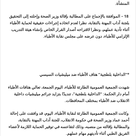
المنشأة
.
18 –
الموافقة بالإجماع على المطالبة بإقالة وزير الصحة وإحلته إلى التحقيق
بلجنة آداب المهنة بالنقابة، نظرا لعدم اتخاذه إجراءات حقيقية لحماية الأطباء
أثناء تأدية عملهم، ونظرا لاقتراحه أصدار القرار الخاص بإنشاء هيئة التدريب
الإلزامي للأطباء، دون عرضه على مجلس نقابة الأطباء
.
*
“
الداخلية بلطجية” هتاف الأطباء ضد ميليشيات السيسي
شهدت الجمعية العمومية الطارئة للأطباء، اليوم الجمعة، تعالي هتافات الأطباء
أمام دار الحكمة: “الداخلية بلطجية”، تنديدًا بتزايد جرائم ميليشيات داخلية
الانقلاب ضد الأطباء بمختلف المحافظات.
وكانت الجمعية العمومية الطارئة لنقابة الأطباء، اليوم، قد وافقت على إحالة
أحمد عماد وزير الصحة في حكومة الانقلاب، للجنة آداب المهنة بالنقابة،
والمطالبة بإقالته من منصبه، وذلك لتقاعسه في توفير الحماية اللازمة لأعضاء
الفريق الطبي أثناء تأديتهم مهام عملهم.