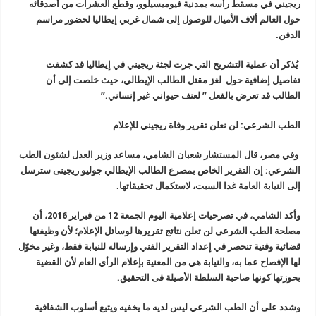
ريجيني في مسقط رأسه بمدنية فيوميسيلوو، وقطع العشرات من أصدقائه
حول العالم ألاف الأميال للوصول إلى شمال غربي إيطاليا لحضور مراسم
الدفن.
يُذكر أن عملية التشريح التي جرت لجثة ريجيني في إيطاليا قد كشفت
تفاصيل إضافية حول لغز مقتل الطالب الإيطالي، حيث خلصت إلى أن
الطالب قد تعرض بالفعل ” لعنف حيواني غير إنساني.”
الطب الشرعي: لن نعلن تقرير وفاة ريجيني للإعلام
وفي مصر، قال المستشار شعبان الشامي، مساعد وزير العدل لشئون الطب
الشرعي: إن التقرير الخاص بمصرع الطالب الإيطالي جوليو ريجينى سترسل
إلى النيابة العامة غدا السبت، لاستكمال تحقيقاتها.
وأكد الشامي، في تصرحيات إعلامية اليوم الجمعة 12 من فبراير 2016، أن
مصلحة الطب الشرعى لن تعلن نتائج تقريرها لوسائل الإعلام؛ لأن وظيفتها
قضائية وفنية تنحصر في إعداد التقرير الفني وإرساله للنيابة فقط، وغير مخوّل
لها الإفصاح عما به، والنيابة هي من المعنية بإعلام الرأي العام لأن القضية
بحوزتها كونها صاحبة السلطة الأصيلة فى التحقيق.
وشدد على أن الطب الشرعي ليس لديه ما يخفيه ويتبع أسلوب الشفافية