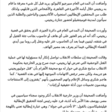
وأضافت أن المدعي العام سيرجيو كاليوكو، يريد قبل كل شيء معرفة ما قام
به ريجيني خلال أيامه الأخيرة في القاهرة، والأشخاص الذين قابلهم، ولذلك
طلب من المحققين الإيطاليين استجواب الأكاديميين والباحثين والطلبة الذين
سيأتون لمدينة فوميتشيلو لحضور جنازة ريجيني
.
وأوردت الصحيفة أن المدعي العام في دائرة الجيزة، الذي يحقق في قضية
ريجيني، أكد أنه لم يتم العثور على أي هاتف أو حاسوب بجانب جثة القتيل أو
في شقته، ليتبين فيما بعد أن الحاسوب عثر عليه ونقل إلى روما بين أيدي
القضاء الإيطالي، فيما لم يعرف بعد مصير الهاتف
.
وقالت الصحيفة إن سلطات الانقلاب تواصل إنكار أية مسؤولية لها في عملية
القتل الوحشية التي تعرض لها ريجيني، حيث صرح وزير الخارجية بحكومة
الانقلاب سامح شكري في حوار له مع صحيفة الأهرام بأن “قتل جوليوريجيني
هو جريمة، ولكن مصر ترفض الاتهامات الموجهة إليها في هذه القضية”. كما
هاجم شكري وسائل الإعلام واتهم الصحفيين بأنهم “يقفزون إلى الاستنتاجات
ويقدمون تخمينات دون أدلة حقيقية أو إثبات
“.
وأضافت الصحيفة أن وزير خارجية الانقلاب أنكر وجود سجناء سياسيين في
مصر، ووصف هذا الأمر بأنه كذبة، فرد عليه رئيس لجنة التحقيق الإيطالية
فيليتشيكاسون بالقول: “لا تأخذني في جولة”، وهي عبارة إيطالية تعني باللهجة
المصرية “أنت مش حتضحك عليا
“.