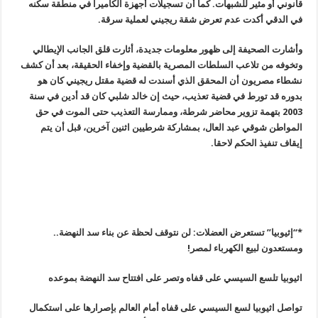
قانوني أو مثير للشبهات. كما أن تسجيلات أجهزة الكاميرا في منطقة سكنه
في الدقي أكدت عدم تعرض شقة ريجيني لعملية سرقة
.
وأشارت الصحيفة إلى ظهور معلومات جديدة، أثارت قلق الجانب الإيطالي
وتخوفه من تلاعب السلطات المصرية بالقضية وإخفاء الحقيقة، بعد أن كشف
نشطاء مصريون أن المحقق الذي أسندت له قضية مقتل ريجيني كان هو
بدوره قد تورط في قضية تعذيب، حيث إن خالد شلبي كان قد أدين في سنة
2003 بتهمة تزوير محاضر شرطة، وممارسة التعذيب حتى الموت في حق
المواطن شوقي عبد العال، بمشاركة شرطيين اثنين آخرين، قبل أن يتم
إيقاف تنفيذ الحكم لاحقا
.
*
“
إثيوبيا” تستعرض العضلات: لن نتوقف لحظة عن بناء سد النهضة..
ومستعدون لبيع الكهرباء لمصر
!
اثيوبيا تلسع السيسي على قفاه وتصر على افتتاح سد النهضة بموعده
تواصل اثيوبيا لسع السيسي على قفاه أمام العالم بإصرارها على استكمال