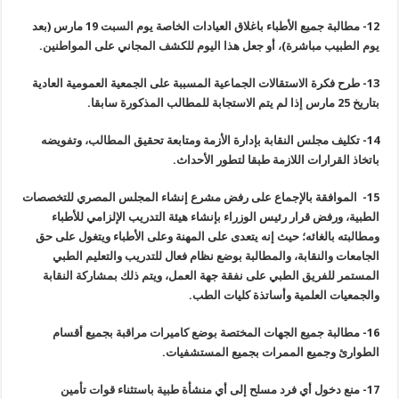
12-
مطالبة جميع الأطباء باغلاق العيادات الخاصة يوم السبت 19 مارس (بعد
يوم الطبيب مباشرة)، أو جعل هذا اليوم للكشف المجاني على المواطنين
.
13-
طرح فكرة الاستقالات الجماعية المسببة على الجمعية العمومية العادية
بتاريخ 25 مارس إذا لم يتم الاستجابة للمطالب المذكورة سابقا
.
14-
تكليف مجلس النقابة بإدارة الأزمة ومتابعة تحقيق المطالب، وتفويضه
باتخاذ القرارات اللازمة طبقا لتطور الأحداث
.
15-
الموافقة بالإجماع على رفض مشرع إنشاء المجلس المصري للتخصصات
الطبية، ورفض قرار رئيس الوزراء بإنشاء هيئة التدريب الإلزامي للأطباء
ومطالبته بالغائه؛ حيث إنه يتعدى على المهنة وعلى الأطباء ويتغول على حق
الجامعات والنقابة، والمطالبة بوضع نظام فعال للتدريب والتعليم الطبي
المستمر للفريق الطبي على نفقة جهة العمل، ويتم ذلك بمشاركة النقابة
والجمعيات العلمية وأساتذة كليات الطب
.
16-
مطالبة جميع الجهات المختصة بوضع كاميرات مراقبة بجميع أقسام
الطوارئ وجميع الممرات بجميع المستشفيات
.
17-
منع دخول أي فرد مسلح إلى أي منشأة طبية باستثناء قوات تأمين