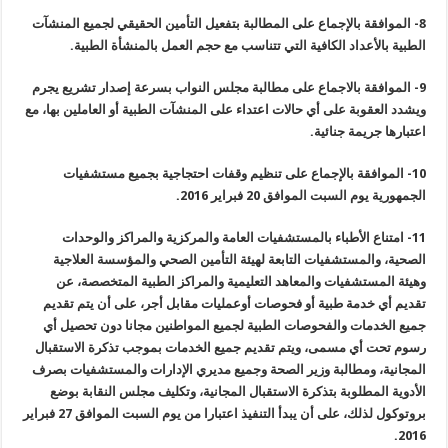
8-
الموافقة بالإجماع على المطالبة بتفعيل التأمين الحقيقي لجميع المنشآت
الطبية بالأعداد الكافية التي تتناسب مع حجم العمل بالمنشأة الطبية
.
9-
الموافقة بالاجماع على مطالبة مجلس النواب بسرعة إصدار تشريع يجرم
ويشدد العقوبة على أي حالات اعتداء على المنشآت الطبية أو العاملين بها، مع
اعتبارها جريمة جنائية
.
10-
الموافقة بالإجماع على تنظيم وقفات احتجاجية بجميع مستشفيات
الجمهورية يوم السبت الموافق 20 فبراير 2016
.
11-
امتناع الأطباء بالمستشفيات العامة والمركزية والمراكز والوحدات
الصحية، والمستشفيات التابعة لهيئة التأمين الصحي والمؤسسة العلاجية
وهيئة المستشفيات والمعاهد التعليمية والمراكز الطبية المتخصصة، عن
تقديم أي خدمة طبية أو فحوصات أوعمليات مقابل أجر، على أن يتم تقديم
جميع الخدمات والفحوصات الطبية لجميع المواطنين مجانا دون تحصيل أي
رسوم تحت أي مسمى، ويتم تقديم جميع الخدمات بموجب تذكرة الاستقبال
المجانية، ومطالبة وزير الصحة وجميع مديري الإدارات والمستشفيات بصرف
الأدوية المطلوبة بتذكرة الاستقبال المجانية، وتكليف مجلس النقابة بوضع
بروتوكول لذلك، على أن يبدأ التنفيذ اعتبارا من يوم السبت الموافق 27 فبراير
.
2016