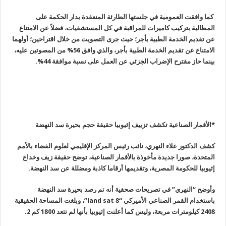
كما وافقت العمومية في جلستها الطارئة المنعقدة بدار الحكمة على
المطالبة بتركيب كاميرات للمراقبة في كل المستشفيات، فضلاً عن الامتناع
عن تقديم الخدمة الطبية بأجر؛ حيث جرى التصويت من خلال اقتراحين؛ أولهما
الامتناع عن تقديم الخدمة الطبية بأجر، والذي وافق 56% من المصوتين عليه،
بينما حاز مقترح الإضراب الجزئي عن العمل على نسبة موافقة 44%.
*الأقمار الصناعية تكشف تزييف إثيوبيا حقيقة حجم بحيرة سد النهضة
كشف الدكتور علاء النهري، نائب رئيس المركز الإقليمي لعلوم الفضاء بالأمم
المتحدة، صورا جديدة مأخوذة بالأقمار الصناعية، توضح حقيقة زيف وخداع
إثيوبيا للحكومة المصرية، وتقديمها أرقاما كاذبة ومضللة عن سد النهضة
.
وأوضح “النهري” في تصريحات صحفية أنه تم رصد بحيرة سد النهضة
باستخدام القمر الصناعي الأميركي
“land sat 8”
، وبلغت المساحة الحقيقية
2408 كيلومترات مربعة، وليس كما أعلنت إثيوبيا بأنها لم تتعد 1800 كم 2
.