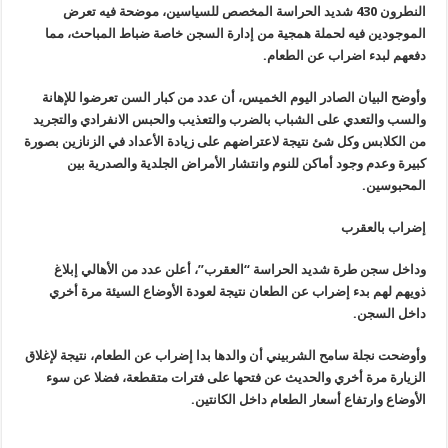
النطرون 430 شديد الحراسة المخصص للسياسين، موضحة فيه تعرض
الموجودين فيه لحملة همجية من إدارة السجن خاصة ضباط المباحث، مما
دفعهم لبدء اضراب عن الطعام
.
وأوضح البيان الصادر اليوم الخميس، أن عدد من كبار السن تعرضوا للإهانة
والسب والتعدي على الشباب بالضرب والتعذيب والحبس الانفرادي والتجريد
من الكلابس وكل شئ نتيجة لاعتراضهم على زيادة الأعداد في الزنازين بصورة
كبيرة وعدم وجود أماكن للنوم وانتشار الأمراض الجلدية والصدرية بين
المحبوسين
.
إضراب بالعقرب
وداخل سجن طرة شديد الحراسة “العقرب”، أعلن عدد من الأهالي إبلاغ
ذويهم لهم بدء إضراب عن الطعان نتيجة لعودة الأوضاع السيئة مرة أخري
داخل السجن
.
وأوضحت نجلة سامح الشربيني أن والدها بدا إضراب عن الطعام، نتيجة لإغلاق
الزيارة مرة أخري والحديث عن فتحها على فترات متقطعة، فضلا عن سوء
الأوضاع وارتفاع أسعار الطعام داخل الكانتين
.