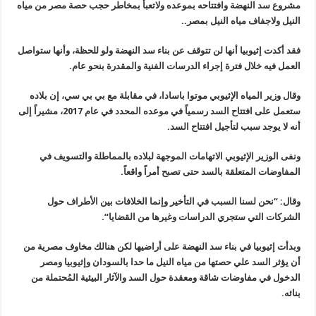
مشروع سد النهضة وافتتاحه بموعده ولاتعبأ بمخاطر حجب حصة مصر من مياه
النيل ولاجفاف مياه النيل بمصر
..
فقد
أكدت إثيوبيا أنها لن تتوقف عن بناء سد النهضة ولو للحظة، وأنها ستواصل
العمل فيه خلال فترة إجراء الدرسات الفنية والمقدرة بنحو عام
.
وقال وزير المياه الإثيوبي موتوا باسادا، في مقابلة مع بي بي سي، إن بلاده
ستعمل على افتتاح السد رسمياً في موعده المحدد في عام
2017
، مشيراً إلى
أنه لا يوجد سبب لتأجيل افتتاح السد
.
ونفى الوزير الإثيوبي الاتهامات الموجهة لبلاده بالمماطلة والتسويف في
المفاوضات المتعلقة بالسد حتى تصبح أمراً واقعاً
.
وقال: “نحن لسنا السبب في التأخير وإنما الخلافات بين الأطراف حول
الشركات التي ستجري الدراسات وغيرها من القضايا
“.
وبدأت إثيوبيا في بناء سد النهضة على أراضيها لكن هنالك مخاوف مصرية من
أن يؤثر السد علي حصتها من مياه النيل ما حدا بالسودان وإثيوبيا ومصر
الدخول في مفاوضات شاقة ومعقدة حول السد والآثار البيئية المُحتملة من
بنائه
.