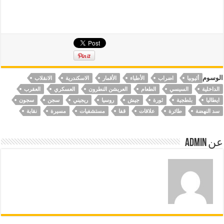
الوسوم
أثيوبيا
اضراب
الأطباء
الأقمار
الاسكندرية
الانقلاب
الداخلية
السيسي
الطعام
العريشن النطرون
العسكري
العقرب
ايطاليا
بلطجية
ثورة
جيش
روسيا
ريجيني
سجن
سجون
سد النهضة
طائرة
علاقات
قفا
مستشفيات
مسيرة
نقابة
عن Admin