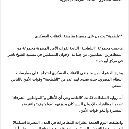
*
“
بلطجية” يعتدون على مسيرة مناهضة للانقلاب العسكري
هاجمت مجموعة “البلطجية” التابعة لقوات الأمن المصرية مجموعة من
المتظاهرين السلميين، من جماعة الإخوان المسلمين في منشية الشيخ ناصر
في مركز أبو حماد
.
وخرج العشرات من مناهضي الانقلاب العسكري احتجاجا على ممارسات
النظام المصري، حيث تصدى لهم عدد من “البلطجية” وقوات الأمن باللباس
المدني
.
أما رواية السلطات فكانت كالعادة، وهي أن الأهالي و”المواطنين الشرفاء”
تصدوا لمظاهرات الإخوان الذين كان بحوزتهم “مولوتوف” واعترضوا
المسيرة وأبلغوا قوات الأمن
.
وانطلقت اليوم الجمعة عشرات المظاهرات في المدن المصرية استكمالا
للثورة ورفضا للانقلاب العسكري، الذي قاده عبد الفتاح السيسي على أول