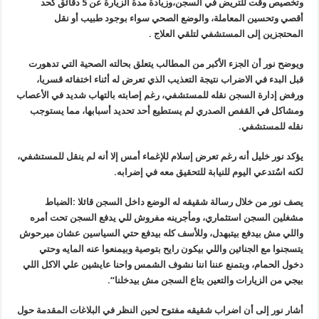
وتخصيص وقت للتريض في السجن،وزيادة مدة الزيارة عن 5 دقائق كحد
أقصي وتحسين المعاملة، والوضع الصحي سواء بوجود طبيب أو نقل
المحتجزين إلى المستشفي لتلقي العلاج
.
ويوضح نور أن الجزء الأكبر من المطالب يتعلق بحالته الصحية التي تدهورت
قبل البدء في الاضراب نتيجة التعذيب الذي تعرض له أثناء اختفائه قسريا،
ورفض إدارة السجن نقله للمستشفي، رغم إصابته بالتهاب شديد في الأعصاب
ومشاكل في القفص الصدري لم يستطيع أحد تحديد أسبابها، مما يستوجب
نقله للمستشفي
.
يؤكد نور خليل أنه رغم تعرض إسلام للإغماء أمس إلا أنه لم ينقل للمستشفي،
لكنه اسٌتدعي اليوم للنيابة للتحقيق معه في إضرابه
.
يصف نور من خلال رسالة شقيقه له الوضع داخل السجن قائلا :الضباط
مشغلين السجن استثماري، ومأجرينه مفروش للي يدفع السجن تحت أمره
واللي مش بيدفع بيتبهدل، وللأسف كله بيدفع حتي السياسين عشان ميرحوش
يتسجنوا مع الجنائين واللي بيكون رايح بتوصية وبيمنعوا عنه المايه وحتي
دخول الحمام، وبتمنع عننا اننا نشوف الشمس واحنا عايشين علي الاكل اللي
بيجي من الزيارات والتعين بتاع السجن مش بيدخلنا
“.
أشار نور إلى أن اضراب شقيقه مفتوح لحين النظر في البلاغات المقدمة حول