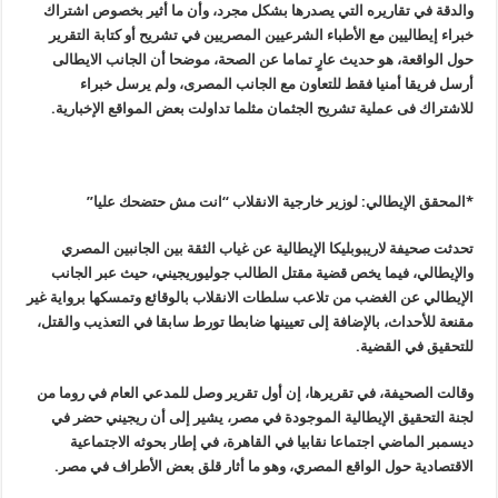
والدقة في تقاريره التي يصدرها بشكل مجرد، وأن ما أثير بخصوص اشتراك
خبراء إيطاليين مع الأطباء الشرعيين المصريين في تشريح أو كتابة التقرير
حول الواقعة، هو حديث عارٍ تماما عن الصحة، موضحا أن الجانب الايطالى
أرسل فريقا أمنيا فقط للتعاون مع الجانب المصرى، ولم يرسل خبراء
للاشتراك فى عملية تشريح الجثمان مثلما تداولت بعض المواقع الإخبارية.
*المحقق الإيطالي: لوزير خارجية الانقلاب “انت مش حتضحك عليا
”
تحدثت صحيفة لاريبوبليكا الإيطالية عن غياب الثقة بين الجانبين المصري
والإيطالي، فيما يخص قضية مقتل الطالب جوليوريجيني، حيث عبر الجانب
الإيطالي عن الغضب من تلاعب سلطات الانقلاب بالوقائع وتمسكها برواية غير
مقنعة للأحداث، بالإضافة إلى تعيينها ضابطا تورط سابقا في التعذيب والقتل،
للتحقيق في القضية
.
وقالت الصحيفة، في تقريرها، إن أول تقرير وصل للمدعي العام في روما من
لجنة التحقيق الإيطالية الموجودة في مصر، يشير إلى أن ريجيني حضر في
ديسمبر الماضي اجتماعا نقابيا في القاهرة، في إطار بحوثه الاجتماعية
الاقتصادية حول الواقع المصري، وهو ما أثار قلق بعض الأطراف في مصر
.