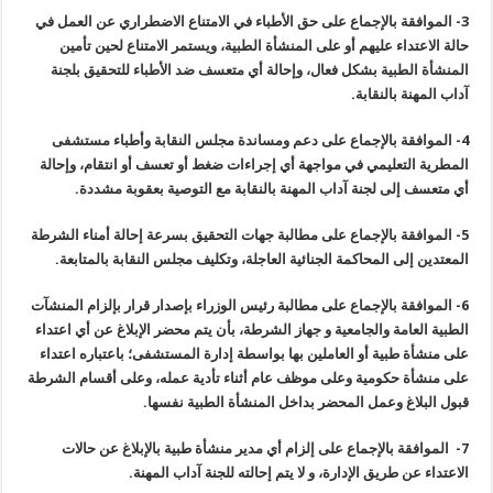
3-
الموافقة بالإجماع على حق الأطباء في الامتناع الاضطراري عن العمل في
حالة الاعتداء عليهم أو على المنشأة الطبية، ويستمر الامتناع لحين تأمين
المنشأة الطبية بشكل فعال، وإحالة أي متعسف ضد الأطباء للتحقيق بلجنة
آداب المهنة بالنقابة
.
4-
الموافقة بالإجماع على دعم ومساندة مجلس النقابة وأطباء مستشفى
المطرية التعليمي في مواجهة أي إجراءات ضغط أو تعسف أو انتقام، وإحالة
أي متعسف إلى لجنة آداب المهنة بالنقابة مع التوصية بعقوبة مشددة
.
5-
الموافقة بالإجماع على مطالبة جهات التحقيق بسرعة إحالة أمناء الشرطة
المعتدين إلى المحاكمة الجنائية العاجلة، وتكليف مجلس النقابة بالمتابعة
.
6-
الموافقة بالإجماع على مطالبة رئيس الوزراء بإصدار قرار بإلزام المنشآت
الطبية العامة والجامعية و جهاز الشرطة، بأن يتم محضر الإبلاغ عن أي اعتداء
على منشأة طبية أو العاملين بها بواسطة إدارة المستشفى؛ باعتباره اعتداء
على منشأة حكومية وعلى موظف عام أثناء تأدية عمله، وعلى أقسام الشرطة
قبول البلاغ وعمل المحضر بداخل المنشأة الطبية نفسها
.
7-
الموافقة بالإجماع على إلزام أي مدير منشأة طبية بالإبلاغ عن حالات
الاعتداء عن طريق الإدارة، و لا يتم إحالته للجنة آداب المهنة
.