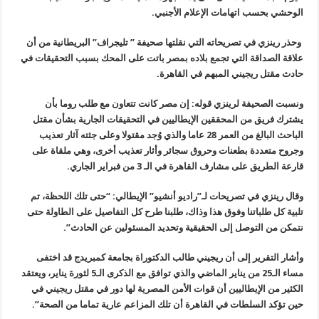
الوحشي بحسب اتهامات الإعلام الأجنبي.
وحذر رينزي في تصريحاته التي نقلتها صحيفة ” تليجراف” البريطانية من أن
علاقة الصداقة التي تجمع بلاده بمصر باتت على المحك بسبب التحقيقات في
حادث مقتل ريجيني المبهم في القاهرة.
ونسبت الصحيفة لرينزي قوله: إن مصر كانت تتعاون مع طلب روما بأن
يشترك فريق من المحققين الإيطاليين في التحقيقات الجارية بشأن مقتل
الباحث البالغ من العمر 28 عاما والذي وُجد مقتولا وعلى جثته آثار تعذيب
وجروح متعددة بطعنات وحروق سجائر وأثار تعذيب أخرى، وهي ملقاة على
قارعة الطريق على مشارف القاهرة في الـ 3 من فبراير الجاري.
وقال رينزي في تصريحات لـ”راديو أنشيو” الإيطالي: “حتى تلك اللحظة، تم
تلبية كل طلباتنا وفوق هذا وذاك، طلبنا طرح كل التفاصيل على الطاولة حتى
نتمكن من التوصل إلى الحقيقية وتحديد المسئولين عن الحادث”.
وأشار التقرير إلى أن ريجيني طالب الدكتوراة بجامعة كمبريدج قد اختفى
مساء الـ25 من يناير الماضي والذي توافق مع الذكرى الـ5 لثورة يناير، ويعتقد
الكثير من الإيطاليين أن قوات الأمن المصرية لها دور في مقتل ريجيني في
حين تؤكد السلطات في القاهرة أن تلك المزاعم عارية تماما من الصحة”.