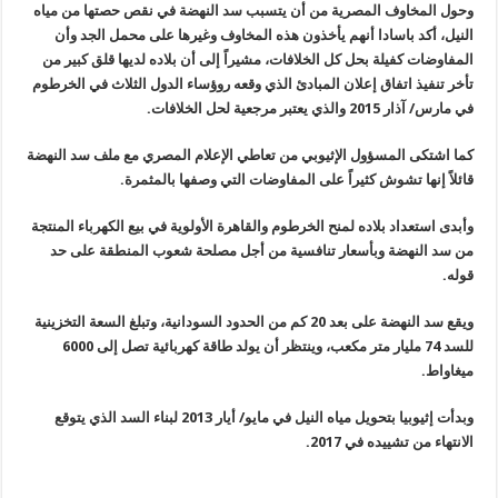
وحول المخاوف المصرية من أن يتسبب سد النهضة في نقص حصتها من مياه
النيل، أكد باسادا أنهم يأخذون هذه المخاوف وغيرها على محمل الجد وأن
المفاوضات كفيلة بحل كل الخلافات، مشيراً إلى أن بلاده لديها قلق كبير من
تأخر تنفيذ اتفاق إعلان المبادئ الذي وقعه روؤساء الدول الثلاث في الخرطوم
في مارس/ آذار 2015 والذي يعتبر مرجعية لحل الخلافات
.
كما اشتكى المسؤول الإثيوبي من تعاطي الإعلام المصري مع ملف سد النهضة
قائلاً إنها تشوش كثيراً على المفاوضات التي وصفها بالمثمرة
.
وأبدى استعداد بلاده لمنح الخرطوم والقاهرة الأولوية في بيع الكهرباء المنتجة
من سد النهضة وبأسعار تنافسية من أجل مصلحة شعوب المنطقة على حد
قوله
.
ويقع سد النهضة على بعد 20 كم من الحدود السودانية، وتبلغ السعة التخزينية
للسد 74 مليار متر مكعب، وينتظر أن يولد طاقة كهربائية تصل إلى 6000
ميغاواط
.
وبدأت إثيوبيا بتحويل مياه النيل في مايو/ أيار 2013 لبناء السد الذي يتوقع
الانتهاء من تشييده في 2017
.