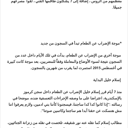
معظمهم من الروس ، إضافة إلى 7 يشكلون طاقمها الفني ، لقوا مصرعهم
جميعًا
.
*موجة الإضراب عن الطعام تبدأ في السجون من جديد
موجة أخري من الإضراب عن الطعام، بدأت في تلك الأيام داخل عدد من
السجون نتيجة لسوء الأوضاع والمعاملة وفقاً للمضربين، بعد موجة كانت كبيرة
في أغسطس
2015
استمرت لما يقرب من شهرين بالسجون
.
إسلام خليل البداية
منذ 7 أيام قرر إسلام خليل الإضراب عن الطعام داخل سجن كرموز
بالإسكندرية، اعتراضا على ما وصفه الإجراءات التعسفية ضده، موضحا في
رسالته :”إذا كانوا كدا كدا ساجننا، فيسجنونا كأننا بني ادمين، ولازم يعرفوا اننا
مش هنسكت عن حقنا أبدا هم ساجننا وكاتمين صوتنا”.
مطالب إسلام كما نقله عنه نور شقيقه، تلخصت في نقله من زنزانة الجنائيين،