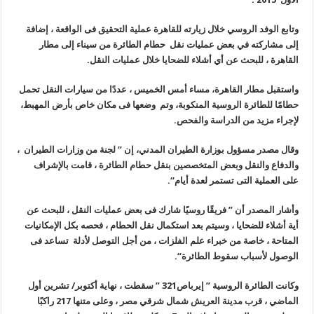
وتابع الوفد الروسي خلال زيارته للقاهرة عملية التحقيق فى الواقعة ، إضافة
إلى مشاركته في بعض عمليات نقل حطام الطائرة من سيناء إلى مطار
القاهرة ، للبحث عن أي أشلاء للضحايا خلال عمليات النقل
.
واستقبل مطار القاهرة، مساء أمس الخميس ، عددًا من سيارات
النقل تحمل
حطامًا للطائرة الروسية المنكوبة، وتم وضعها فى مكان خاص بأرض المهبط،
لإجراء مزيد من الدراسة والفحص
.
وقال مصدر مسؤول بوزارة الطيران المدني، إن ” لجنة من وزارات الطيران ،
والدفاع والنقل وبعض المتخصصين بنقل حطام الطائرة ، قامت بالإشراف
على العملية التى تستمر لعدة أيام
“.
وأشار المصدر أن ” فريقًا روسيًا شارك فى بعض عمليات النقل ، للبحث عن
أية أشلاء للضحايا ، وسيتم بعد استكمال نقل الحطام ، فحصه بكل الإمكانيات
المتاحة ، خاصة من خبراء علم الفلزات ، من أجل التوصل لأدلة تساعد فى
الوصول لأسباب سقوط الطائرة
“.
وكانت الطائرة الروسية ” إيرباص321 ” سقطت ، نهاية أكتوبر/ تشرين أول
الماضي ، قرب مدينة العريش شمال شرقي مصر ، وعلى متنها 217 راكبًا