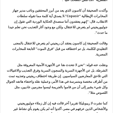
وأكدت الصحيفة أن كاسون الذي يعد من أبرز المحققين ونائب مدير جهاز
المخابرات الإيطالية
“Copasir”
،لا يصدق أية كلمة مما تقوله سلطات
الانقلاب، قال: “إنهم يعتقدون أننا سنصدق الحكاية الوردية التي تقول إن
جوليوريجيني لم يتعرض للاعتقال، ولكن مع وجود آثار التعذيب نحن نعلم جيدا
ما حدث
“.
وقالت الصحيفة إن كاسون يعتقد أن ريجيني لم يتعرض للاعتقال بالمعنى
التقليدي للكلمة، بل تم اختطافه من قبل “فرق الموت” التابعة للمخابرات
المصرية
.
ونقلت عنه قوله: “نحن لا نتحدث هنا عن الأجهزة الأمنية المعروفة مثل
الشرطة، بل عن الأجهزة السرية والسجون السرية وفرق التعذيب والاغتيالات
التي تلاحق المعارضين السياسيين. إن طريقة اختطاف ريجيني وتعذيبه تمت
من أطراف مختصة ومتمرسة في هذا الأمر، وعملية نقله واختفاء هاتفه الجوال
وكل شيء يشير إلى أن من قاموا بالجريمة ليسوا مجرمين عاديين، مثل
اللصوص مثلا
“.
كما نشرت لا ريبوبليكا تقريرا آخر قالت فيه إن كل زملاء جوليوريجيني
والأشخاص الذين عرفهم في مصر، أكدوا أنه لم يكن يقوم بأي نشاط غير