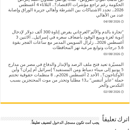
الحكومة رغم تراجع مؤشرات الاقتصاد؟.. الثلاثاء 4 أغسطس
2026.. تجدد الاشتباكات بين الشرطة وأهالي جزيرة الوراق وإصابة
عدد من الأهالي
04/08/2026
“تجارة بالدم والألم”العرجاني يفرض إتاوة 300 ألف دولار لإدخال
أدوية لغزة ويبيع الوقود بأضعاف سعره في إسرائيل.. الاثنين 3
أغسطس 2026.. زلزال السويس المدمر مع ساعات الفجر بقوة
5.6 درجات وتوابع مرعبة تهز المحافظات
03/08/2026
المسيّرة تعيد فتح ملف الرصد والإنذار والدفاع في مصر من مدارج
5 يونيو إلى ميناء دمياط ومن المستفيد؟ إسرائيل أم إيران؟ وأين
الأوكتاجون؟.. الأحد 2 أغسطس 2026م.. 8 منظمات حقوقية تختتم
حملة “عايز أتنفس” بـ13 مطلبا وتحذر من موت المحتجزين بسبب
التكدس والحر
02/08/2026
اترك تعليقاً
يجب أنت تكون
مسجل الدخول
لتضيف تعليقاً.