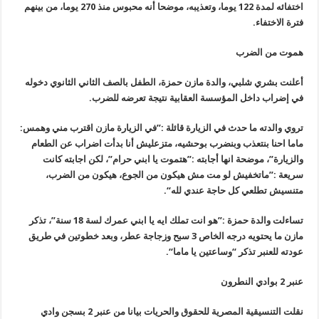
اختفائه لمدة 122 يوما، وتعذيبه، موضحا أنه محبوس منذ 270 يوما، من بينهم
فترة الاختفاء
.
هموت من الضرب
أعلنت بشري شلبي، والدة مازن حمزة، الطفل بالصف الثاني الثانوي دخوله
في إضراب داخل المؤسسة العقابية نتيجة تعرضه للضرب
.
تروي والدته ما حدث في الزيارة قائلة :”في الزيارة مازن اقترب مني وهمس
:
ماما احنا بنتعذب وبنضرب بوحشيه، متزعليش أنا بدأت اضراب عن الطعام
والزيارة”، موضحة انها أجابته :”هتموت يا ابني حرام”، لكن اجابته كانت
سريعة :”ماتخفيش لو مت مش هيكون من الجوع، هيكون من الضرب،
متنسيش تطلعي كل حاجة عندي لله
“.
تساءلت والدة حمزة :”هو انت تملك ايه يا ابني عمرك لسة 18 سنة”، تذكر
مازن ما يحتويه درجه الخاص 3 سبح وزجاجة عطر، وبعد خطوتين في طريق
عودته للعنبر تذكر “وساعتين يا ماما
“.
عنبر 2 بوادي النطرون
نقلت التنسيقية المصرية للحقوق والحريات بيانا من عنبر 2 بسجن وادي