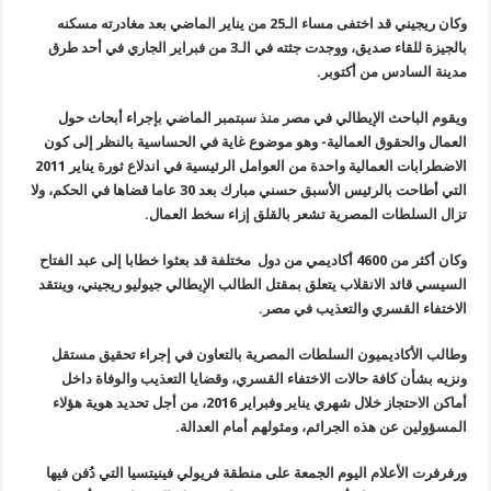
وكان ريجيني قد اختفى مساء الـ25 من يناير الماضي بعد مغادرته مسكنه
بالجيزة للقاء صديق، ووجدت جثته في الـ3 من فبراير الجاري في أحد طرق
مدينة السادس من أكتوبر.
ويقوم الباحث الإيطالي في مصر منذ سبتمبر الماضي بإجراء أبحاث حول
العمال والحقوق العمالية- وهو موضوع غاية في الحساسية بالنظر إلى كون
الاضطرابات العمالية واحدة من العوامل الرئيسية في اندلاع ثورة يناير 2011
التي أطاحت بالرئيس الأسبق حسني مبارك بعد 30 عاما قضاها في الحكم، ولا
تزال السلطات المصرية تشعر بالقلق إزاء سخط العمال.
وكان أكثر من 4600 أكاديمي من دول مختلفة قد بعثوا خطابا إلى عبد الفتاح
السيسي قائد الانقلاب يتعلق بمقتل الطالب الإيطالي جيوليو ريجيني، وينتقد
الاختفاء القسري والتعذيب في مصر.
وطالب الأكاديميون السلطات المصرية بالتعاون في إجراء تحقيق مستقل
ونزيه بشأن كافة حالات الاختفاء القسري، وقضايا التعذيب والوفاة داخل
أماكن الاحتجاز خلال شهري يناير وفبراير 2016، من أجل تحديد هوية هؤلاء
المسؤولين عن هذه الجرائم، ومثولهم أمام العدالة.
ورفرفرت الأعلام اليوم الجمعة على منطقة فريولي فينيتسيا التي دُفن فيها