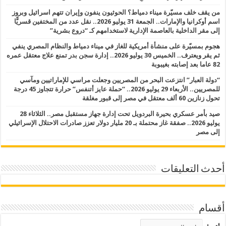
من يقف خلف مسيّرة ميناء دمياط؟ الحوثيون ينفون وإيران تتهم اسرائيل وبروز
اسم أوكرانيا والإمارات.. الجمعة 31 يوليو 2026.. نقل عدد من المختفين قسريًّا
إلى مقر الداخلية بالعاصمة الإدارية لاستخدامهم كـ “دروع بشرية”
هجوم بمسيّرة على منشأة أمريكية للغاز في ميناء دمياط والنظام المصري ينفي
ثم يقر ويعترف.. الخميس 30 يوليو 2026.. إدارة سجن بدر تمنع علاج معتقل عمره
82 عاما بعد إصابته بغيبوبة
“دولة العبار” انتزعت البحر من المصريين وجعلت مراسي للإماراتيين ومآسي
للمصريين.. الأربعاء 29 يوليو 2026.. “حملة عايز أتنفس” حرارة تتجاوز 45 درجة
تحول زنازين 60 ألف معتقل في مصر إلى قبور مغلقة
صيد بأمر عسكري بحيرة البردويل تحت إدارة جهاز مستقبل مصر.. الثلاثاء 28
يوليو 2026.. صفقة غاز محتملة بـ 20 مليار دولار تعزز صادرات الاحتلال الإسرائيلي
إلى مصر
أحدث التعليقات
أقسام