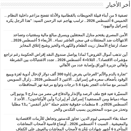
أخر الأخبار
تصفية 5 من أبناء قبيلة الحويطات بالقطامية والأدلة تفضح مزاعم داخلية النظام ..
الخميس 6 أغسطس 2026.. ترامب يهاجم عبد الرحمن السيد: “هذا الرجل يكره
إسرائيل واليهود”
الأمن المصري يقتحم منازل المعتقلين ويسرق مبالغ مالية ومقتنيات وتصاعد
الانتهاكات ضد المعتقلات في سجن العاشر نساء.. الأربعاء 5 أغسطس 2026..
حصاد ارتفاع الأسعار: زيت الطعام والكهرباء والخبز وشبح إغلاق المخابز
أين تذهب أموال القروض؟ لماذا يواصل صندوق النقد إقراض الحكومة رغم تراجع
مؤشرات الاقتصاد؟.. الثلاثاء 4 أغسطس 2026.. تجدد الاشتباكات بين الشرطة
وأهالي جزيرة الوراق وإصابة عدد من الأهالي
“تجارة بالدم والألم”العرجاني يفرض إتاوة 300 ألف دولار لإدخال أدوية لغزة ويبيع
الوقود بأضعاف سعره في إسرائيل.. الاثنين 3 أغسطس 2026.. زلزال السويس
المدمر مع ساعات الفجر بقوة 5.6 درجات وتوابع مرعبة تهز المحافظات
المسيّرة تعيد فتح ملف الرصد والإنذار والدفاع في مصر من مدارج 5 يونيو إلى
ميناء دمياط ومن المستفيد؟ إسرائيل أم إيران؟ وأين الأوكتاجون؟.. الأحد 2
أغسطس 2026م.. 8 منظمات حقوقية تختتم حملة “عايز أتنفس” بـ13 مطلبا
وتحذر من موت المحتجزين بسبب التكدس والحر
حملة بقاء السيسي ليوم الدين: تجاوز للدستور وتجاهل للأزمات الاقتصادية
والمعيشية.. السبت 1 أغسطس 2026.. أوضاع قاسية لأصحاب المعاشات
المتأخرة 6 أشهر شهادات مُحْزِنة لأصحاب المعاشات والعيش على الكفاف