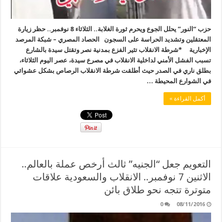
حزب “النور” يحلل الجوع ويحرم ثورة الغلابة.. الثلاثاء 8 نوفمبر.. حظر زيارة
المعتقلين وتشديد الحراسة على السجون الحصاد المصري – شبكة المرصد
الإخبارية *شرطة الانقلاب تثير الفزع بمدنية نصر وتقتل سيدة بالشارع
تسبب الفشل الأمني لداخلية الانقلاب في مصرع سيدة، عصر اليوم الثلاثاء،
بطلق ناري في الصدر حيث أطلقت شرطة الانقلاب الرصاص بشكل عشوائي
في الشوارع المحيطة …
أكمل القراءة »
التعويم جعل “الجنيه” ثالث أرخص عملة بالعالم..
الاثنين 7 نوفمبر.. الانقلاب والسعودية علاقات
متوترة تتجه نحو طلاق بائن
0
08/11/2016