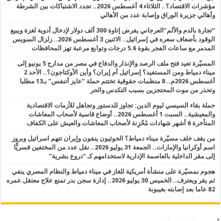
مؤشرات الاقتصاد؟.. الثلاثاء 4 أغسطس 2026.. تجدد الاشتباكات بين الشرطة
وأهالي جزيرة الوراق وإصابة عدد من الأهالي
“تجارة بالدم والألم”العرجاني يفرض إتاوة 300 ألف دولار لإدخال أدوية لغزة ويبيع
الوقود بأضعاف سعره في إسرائيل.. الاثنين 3 أغسطس 2026.. زلزال السويس
المدمر مع ساعات الفجر بقوة 5.6 درجات وتوابع مرعبة تهز المحافظات
المسيّرة تعيد فتح ملف الرصد والإنذار والدفاع في مصر من مدارج 5 يونيو إلى
ميناء دمياط ومن المستفيد؟ إسرائيل أم إيران؟ وأين الأوكتاجون؟.. الأحد 2
أغسطس 2026م.. 8 منظمات حقوقية تختتم حملة “عايز أتنفس” بـ13 مطلبا
وتحذر من موت المحتجزين بسبب التكدس والحر
حملة بقاء السيسي ليوم الدين: تجاوز للدستور وتجاهل للأزمات الاقتصادية
والمعيشية.. السبت 1 أغسطس 2026.. أوضاع قاسية لأصحاب المعاشات
المتأخرة 6 أشهر شهادات مُحْزِنة لأصحاب المعاشات والعيش على الكفاف
من يقف خلف مسيّرة ميناء دمياط؟ الحوثيون ينفون وإيران تتهم اسرائيل وبروز
اسم أوكرانيا والإمارات.. الجمعة 31 يوليو 2026.. نقل عدد من المختفين قسريًّا
إلى مقر الداخلية بالعاصمة الإدارية لاستخدامهم كـ “دروع بشرية”
هجوم بمسيّرة على منشأة أمريكية للغاز في ميناء دمياط والنظام المصري ينفي
ثم يقر ويعترف.. الخميس 30 يوليو 2026.. إدارة سجن بدر تمنع علاج معتقل عمره
82 عاما بعد إصابته بغيبوبة