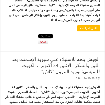
وبرلمان العسكر: الكوارث من الله والإنجازات من السيسي! الحصاد
المصري – شبكة المرصد الإخبارية *قوات عسكرية تطلق الرصاص الحي
على أتوبيس مدرسة بالعريش فى واحدة من جرائم ميليشيا الانقلاب، قامت
قوات أمنية تابعة للقوات المسلح، اليوم الإثنين، بإطلاق الرصاص الحي على
أتوبيس مدرسة جنوب العريش بمحافظة …
أكمل القراءة »
الجيش يتجه للاستيلاء على سبوبة الإسمنت بعد
اللبن والسكر.. الاثنين 24 أكتوبر. . الكويت
للسيسي: توريد البترول “كاش”
0
24/10/2016
الجيش يتجه للاستيلاء على سبوبة الإسمنت بعد اللبن والسكر.. الاثنين 24
أكتوبر. . الكويت للسيسي: توريد البترول “كاش” الحصاد المصري – شبكة
المرصد الإخبارية *السجن المؤبد لمواطن مناهض للانقلاب بمنشأة القناطر
قضت محكمة جنايات الجيزة، برئاسة المستشار محمد عبد اللطيف مسعود