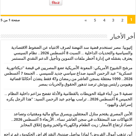
1
»
5
4
3
2
صفحة 1 من 5
أخر الأخبار
إثيوبيا: مصر تستخدم قضية سد النهضة لصرف الانتباه عن الضغوط الاقتصادية
والسياسية والتحديات الداخلية .. السبت 8 أغسطس 2026.. نظام السيسي
يعترف بفشله في إدارة أخطر ملفات التموين وتأجيل الدعم النقدي المستمر
مرشح الشيوخ الأمريكي: المعونة الأمريكية تضع المصريين في قبضة “ديكتاتورية
عسكرية” عبد الرحمن السيد صداع سياسي جديد للسيسي .. الجمعة 7 أغسطس
2026.. 1090 معتقلة بسجن العاشر من رمضان و47 فقط ينفذن أحكامًا قضائية
وهيومن رايتس ووتش ترصد تدهور الحقوق والحريات بمصر
تصفية 5 من أبناء قبيلة الحويطات بالقطامية والأدلة تفضح مزاعم داخلية النظام ..
الخميس 6 أغسطس 2026.. ترامب يهاجم عبد الرحمن السيد: “هذا الرجل يكره
إسرائيل واليهود”
الأمن المصري يقتحم منازل المعتقلين ويسرق مبالغ مالية ومقتنيات وتصاعد
الانتهاكات ضد المعتقلات في سجن العاشر نساء.. الأربعاء 5 أغسطس 2026..
حصاد ارتفاع الأسعار: زيت الطعام والكهرباء والخبز وشبح إغلاق المخابز
أين تذهب أموال القروض؟ لماذا يواصل صندوق النقد إقراض الحكومة رغم تراجع