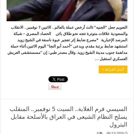
التعويم جعل “الجنيه” ثالث أرخص عملة بالعالم.. الاثنين 7 نوفمبر.. الانقلاب
والسعودية علاقات متوترة تتجه نحو طلاق بائن الحصاد المصري – شبكة
المرصد الإخبارية *مصرع ضابط إثر تفجير عبوة ناسفة في الشيخ زويد
استشهد ضابط برتبة مقدم، ويدعى “أحمد أبو النجا” اليوم الاثنين،أثناء حملة
مداهمة جنوب مدينة الشيخ زويد. وقال مصدر طبي: إن “مسستشفى العريش
العسكري استقبل …
أكمل القراءة »
السيسي فرم الغلابة.. السبت 5 نوفمبر.. المنقلب
يسلح النظام الشيعى في العراق بالأسلحة مقابل
البترول
0
06/11/2016