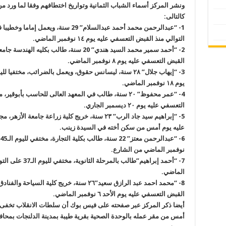
ونشر المركز أسماء الشباب الثمانية وتواريخ اختطافهم وفقا لما ورد م
كالتالى
:
1- “
التوالي منذ القبض التعسفي عليه يوم ١٤ نوفمبر الماضي
.
2- “
القبض التعسفي عليه يوم ٨ نوفمبر الماضي
.
3- “
يوم ١٨ نوفمبر الماضي
.
4- “
عمر محفوظ” ٢٠ سنة، طالب في المعهد العالى للحاسب بأبو
التعسفي عليه يوم ٢٠ ديسمبر الجاري
.
5- “
إبراهيم سيد جاد الرب” ٢٣ سنة، خريج كلية زراعة جا
عليه يوم أمس من سكن أخته في السيدة زينب
.
6- “
نوفمبر الماضي من الشارع
.
7- “
الماضي
.
8- “
محمد احمد عبد الرازق سعيد”٢٦ سنة، خريج كلية
القبض التعسفي عليه يوم الأحد ٦ نوفمبر الماضي
.
أيضا ذكر المركز عبر صفحته على فيس بوك أن سلطات الانقلاب تخف
أمس من مقر عمله بالوحدة الصحية بقرية طيبة بمدينة الدلنجات بمحا