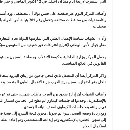
التي استمرت لأربعة أيام منذ أن أعتقل في 12 أكتوبر الماضي و حتي ظهوره في السجن
وأضاف المركز اليوم عبر صفحته على فيس بوك أن مصطفى ورد أسمه
صحفيات
وأدان الشهاب سياسة الإهمال الطبي التي تمارسها الدولة تجاه المعا
مقار جهاز الأمن الوطني لإنتزاع اعترافات غير حقيقية من المتهمين مؤك
وحمل المركز وزارة الداخلية بحكومة الانقلاب ومصلحة السجون مسئول
القانوني في العلاج المناسب
.
وذكر المركز أيضا أن المعتقل نادي فتحي جاهين من إيتاي البارود بمحا
داخل مقر احتجازه بسجن برج العرب جراء الاهمال الطبى المتعمد بعد ا
وأضاف الشهاب أن إدارة سجن برج العرب ماطلت شهرين حتى تم عر
بالإسكندرية ، وحددوا له جلسات كيماوي لم تفلح في الحد من انتشار ال
في زنزانته بعد جلسات الكيماوي لضعف بنيانه الجسدي
.
ومع زيادة وضعه الصحى سوء تم تحويل مجري فتحة الشرج إلى فتحة في
استكمال العلاج
.