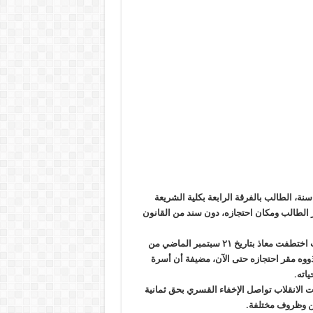
غم مرور 96 يوما على اختطاف “معاذ محمد محمد إبراهيم مسلم” 20 سنة، الطالب بالفرقة الرابعة بكلية الشريعة
 الطالب ومكان احتجازه، دون سند من القانون
وقالت التنسيقية المصرية للحقوق والحريات اليوم، إن سلطات الانقلاب اختطفت معاذ بتاريخ ٢١ سبتمبر الماضي من
 ذووه مقر احتجازه حتى الآن، مضيفة أن أسرة
ياته
.
الانقلاب تواصل الإخفاء القسري بحق ثمانية
كن وظروف مختلفة
.