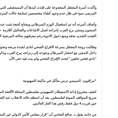
وأكدت أسرة المعتقل المفجوعة على فلذت كبدها أن المستشفى التي ك
المرضى سوء فى ظل عدم وجود أطباء متخصصين لمتابعة حالات المر
وأضاف أسرته أنه تم استئصال الورم السرطاني ويحتاج أشعة تثبت ع
السجون وسجن برج العرب إخراجه لعمل الاشاعات والتحاليل اللازمة 
التعنت الشديد بحقه ومنع دخول الادوية رغم معرفتهم بحالته المرضية ا
وطالبت زوجة المعتقل بسرعة الافراج الصحي لنادى لشدة مرضه وتحول 
داخل السجن مع انتشار السرطان وعودته إلى زنزانته ببرج العرب وذكر
“نادي فتحي جاهين” لبحث الإفراج الصحي ولم يبت فيه حتى الأن
*مراقبون: السيسي ترس متآكل في ماكينة الصهيونية
كشف مشروع إدانة الاستيطان الصهيوني بفلسطين المحتلة الأقنعة المو
صريح للمواقف المبيتة لفلسطين، بعد أن اصطف قائد الانقلاب عبد الف
حين قررت 4 دول فقط رفض هذا العار العالمي.
من جانبه يقول د. صالح النعامي أن:”قرار مجلس الأمن الدولي غير الم