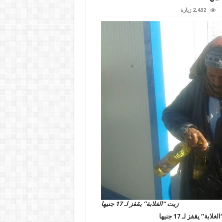
2,432 زيارة
زيت “الغلابة” يقفز لـ 17 جنيها