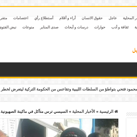
ر المحلية
عاجل
حقوق الانسان
أراء و أقلام
أستطلاع رأي
اعتصامات
متفر
ة
ثقافة و أدب
حوارات
درسات و أبحاث
صدى المنابر
منوعات
نبض الفتوى
مود فتحي بتواطؤ من السلطات الليبية وتقاعس من الحكومة التركية ليتعرض لخطر 
الرئيسية
»
الأخبار المحلية
»
السيسي ترس متآكل في ماكينة الصهيونية.. الثلاثاء 27 ديسمبر.. زيت “الغلابة” ي
ل