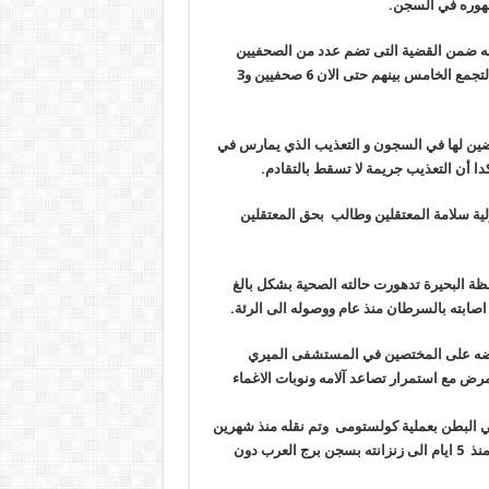
.
 ضمن القضية التى تضم عدد من الصحفيين
واتلصحفيات من محافظات مختلفه وتحمل رقم 761 بنيابة أمن الدولة بالتجمع الخامس بينهم حتى الان 6 صحفيين و3
رضين لها في السجون و التعذيب الذي يمارس في
دا أن التعذيب جريمة لا تسقط بالتقادم
.
ية سلامة المعتقلين وطالب بحق المعتقلين
فظة البحيرة تدهورت حالته الصحية بشكل بالغ
صابته بالسرطان منذ عام ووصوله الى الرئة.
ضه على المختصين في المستشفى الميري
مرض مع استمرار تصاعد آلامه ونوبات الاغماء
 البطن بعملية كولستومى وتم نقله منذ شهرين
إلى سجن الحضرة بالإسكندرية وتم إيداعه المستشفى وتم إعادة نقله منذ 5 ايام الى زنزانته بسجن برج العرب دون