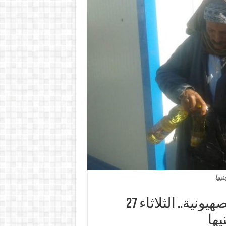
السيسي ترس متآكل في ماكينة الصهيونية.. الثلاثاء 27