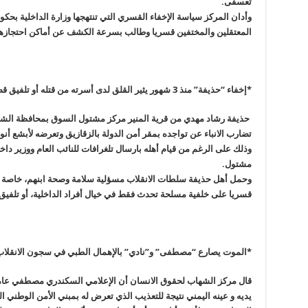
تعسفى
.
وأدان المركز سياسة الإخفاء القسري التي تنتهجها وزارة الداخلية بحك
المعتقلين والمختفين قسريا وطالب بسرعة الكشف عن أماكن احتجازهم
*إخفاء “حذيفة” منذ 3 شهور يثير القلق لدى أسرته من قتله أو تلفيق قضية له
حذيفة رشاد مهدي من قرية المنير مركز مشتول السوق بمحافظة الش
تضارب الانباء عن تواجده بمقر أمن الدولة بالزقازيق وتعرضه لأبشع أ
وذلك على الرغم من قيام أهله بارسال تلغرافات للنائب العام ووزير داخ
مشتول
.
وحمل أهل حذيفة سلطات الانقلاب مسؤلية سلامة وصحة ابنهم، خاصة مع
قسريا على خلفية مسلحة تحدث فقط في خيال أفراد الداخلية، أو تلفيق 
*الموت يصارع “مصطفى” و”نادي” بالإهمال الطبي في سجون الانقلا
قال مركز الشهاب لحقوق الانسان أن الإعلامي السكندري مصطفي عام
يديه و عينه اليمني نتيجة للتعذيب الذي تعرض له بمبني الأمن الوطني 