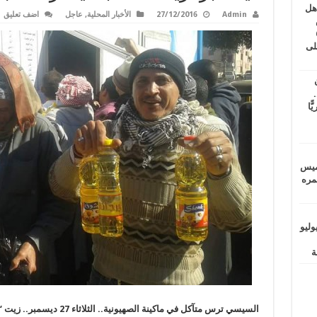
اهل
Admin
27/12/2016
الأخبار المحلية
,
عاجل
اضف تعليق
طس
عاشات المتأخرة 6
لى
.
يًّا
خميس
 عمره
ماراتيين ومآسي للمصريين.. الأربعاء 29 يوليو
السيسي ترس متآكل في ماكينة الصهيونية.. الثلاثاء 27 ديسمبر.. زيت “الغلابة” يقفز لـ 17 جنيها