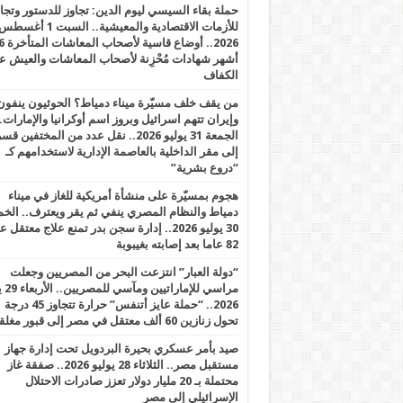
حملة بقاء السيسي ليوم الدين: تجاوز للدستور وتج
للأزمات الاقتصادية والمعيشية.. السبت 1 أغس
2026.. أوضاع قاسية لأصحاب الم
أشهر شهادات مُحْزِنة لأصحاب المعاشات والعيش ع
الكفاف
من يقف خلف مسيّرة ميناء دمياط؟ الحوثيون ينفون
وإيران تتهم اسرائيل وبروز اسم أوكرانيا والإمارات.
الجمعة 31 يوليو 2026.. نقل عدد من المختفين قسر
إلى مقر الداخلية بالعاصمة الإدارية لاستخدامهم كـ
“دروع بشرية”
هجوم بمسيّرة على منشأة أمريكية للغاز في ميناء
دمياط والنظام المصري ينفي ثم يقر ويعترف.. ال
30 يوليو 2026.. إدارة سجن بدر تمنع علاج معتقل
82 عاما بعد إصابته بغيبوبة
“دولة العبار” انتزعت البحر من المصريين وجعلت
مراسي للإ
2026.. “حملة عايز أتنفس” حرارة تتجاوز 45 درجة
تحول زنازين 60 ألف معتقل في مصر إلى قبور مغلقة
صيد بأمر عسكري بحيرة البردويل تحت إدارة جهاز
مستقبل مصر.. الثلاثاء 28 يوليو 2026.. صفقة غاز
محتملة بـ 20 مليار دولار تعزز صادرات الاحتلال
الإسرائيلي إلى مصر