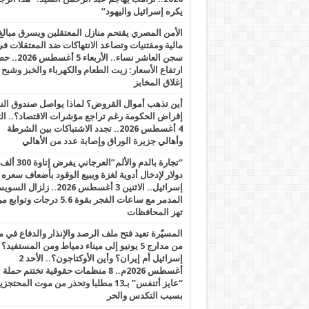
يكره إسرائيل واليهود”
الأمن المصري يقتحم منازل المعتقلين ويسرق مبالغ
مالية ومقتنيات وتصاعد الانتهاكات ضد المعتقلات ف
سجن العاشر نساء.. الأربعاء 5 
ارتفاع الأسعار: زيت الطعام والكهرباء والخبز وشبح
إغلاق المخابز
أين تذهب أموال القروض؟ لماذا يواصل صندوق الن
إقراض الحكومة رغم تراجع مؤشرات الاقتصاد؟.. الثل
4 أغسطس 2026.. تجدد الاشتباكات بين الشرطة
وأهالي جزيرة الوراق وإصابة عدد من الأهالي
“تجارة بالدم والألم”العرجاني يفرض إتاوة 300 ألف
دولار لإدخال أدوية لغزة ويبيع الوقود بأضعاف سعره
إسرائيل.. الاثنين 3 أغسطس 2026.. زلزال ا
المدمر مع ساعات الفجر بقوة 5.6 درجات وت
تهز المحافظات
المسيّرة تعيد فتح ملف الرصد والإنذار والدفاع في 
من مدارج 5 يونيو إلى ميناء دمياط ومن المستفيد؟
إسرائيل أم إيران؟ وأين الأوكتاجون؟.. الأحد 2
أغسطس 2026م.. 8 منظمات حقوقية تختتم حملة
“عايز أتنفس” بـ13 مطلبا وتحذر من موت المحتجز
بسبب التكدس والحر