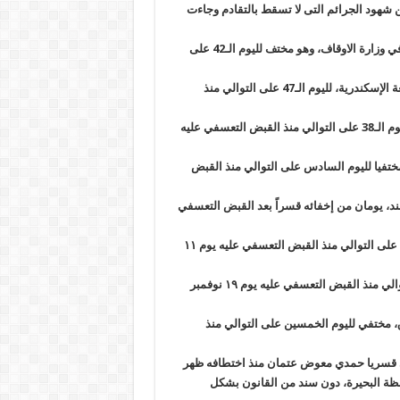
ن شهود الجرائم التى لا تسقط بالتقادم وجاءت
عبدالرحمن محمد أحمد عبدالسلام” 29 سنة، ويعمل إماما وخطيبا في وزارة الاوقاف، وهو مختف لليوم الـ42 على
أحمد سمير محمد السيد هندي” 20 سنة، طالب بكليه الهندسة جامعة الإسكندرية، لليوم الـ47 على التوالي منذ
إيهاب جلال” ٢٨ سنة، ليسانس حقوق، ويعمل بالضرائب، مختفيا لليوم الـ38 على التوالي منذ القبض التعسفي عليه
قير، مختفيا لليوم السادس على التوالي منذ القبض
معة الأزهر، مجند، يومان من إخفائه قسراً بعد القبض التعسفي
عبدالرحمن معتز” 22 سنة، طالب بكلية التجارة، مختفي لليوم الـ45 على التوالي منذ القبض التعسفي عليه يوم ١١
أحمد إبراهيم”طالب بالمرحلة الثانوية، مختفي لليوم الـ37 على التوالي منذ القبض التعسفي عليه يوم ١٩ نوفمبر
 السياحة والفنادق، مختفي لليوم الخمسين على التوالي منذ
ى قسريا حمدي معوض عتمان منذ اختطافه ظهر
فظة البحيرة، دون سند من القانون بشكل