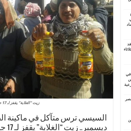
ي
أغسطس 2026.. حصاد
قد
اثاء
 في
لسويس
وابع مرعبة
مصر
زيت "الغلابة" يقفز لـ 17 جنيها
ين
ديسمبر.. زيت “الغلابة” يقفز لـ 17 جنيها