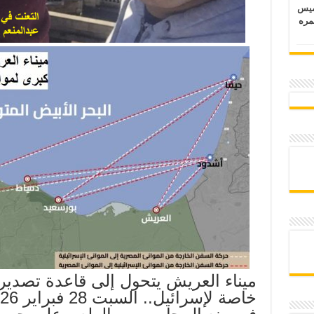
خميس
 عمره
ميناء العريش يتحول إلى قاعدة تصدير كب