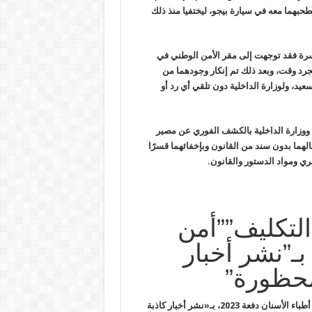
حبهما معه في سيارة بيجو، ليختفيا منذ
ذلك
ة فقد توجهت إلى مقر الأمن الوطني في
جرد وقت، وبعد
ذلك تم إنكار وجودهما من
سعيد، ولوزارة الداخلية دون تلقي أي رد أو
 ووزارة الداخلية بالكشف الفوري عن مصير
لهما بدون
سند من القانون وبإخفائهما قسرًا
ي ومواد الدستور والقانون
.
لتكليف””أمن
بـ”نشر أخبار
محظورة”
اتهمت نيابة أمن الدولة العليا بسلطة الانقلاب ، مصطفى عرابي، ممثل أطباء الأسنان دفعة 2023، بـ«نشر أخبار كاذبة