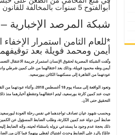
في منع المحامي من الطعن على حبس
أبوالفتوح 5 سنوات بالمخالفة للقانون
شبكة المرصد الإخبارية –
*للعام الثامن استمرار الإخفاء
أيمن ومحمد فويلة بعد توقيفهم
وثّقت الشبكة المصرية لحقوق الإنسان
استمرار جريمة الاعتقال التعس
أيمن وطه محمود فويلة، وذلك بعد اعتقالهما من على كمين شرطي وان
عودتهما من القاهرة إلى مسكنهما
الكائن ببورسعيد
.
وتعود الواقعة إلى مساء يوم 18 أغسطس
2018
، وأثناء عودتهما من ا
جيت
عند كمين كارتة بورسعيد، ليتم اعتقالهما وتنقطع أخبارهما منذ ذلك 
التحقيق حتى الآن
.
وبحسب شهود عيان تصادف تواجدهما في نفس
رحلة العودة لبورسعيد
ضابط أمن
دولة عند كمين الكارتة، وطلب الضابط المسؤول عن الكمين من محم
ذلك بحجة عدم وجود ما يستدعي نزوله باستثناء
لحيته، وجّه الضابط إليه
عامًا) بالرد على الضابط وحدث اشتباك لفظي بينهما؛ فما كان من الضاب