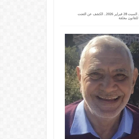
على ميناء العريش يتحول إلى قاعدة تصدير كبرى لمواد البناء إقليميا خاصة لإسرائيل.. السبت 28 فبراير 2026.. الكشف عن التعنت