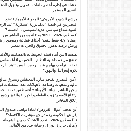
بفشله في إدارة أخطر ملفات التموين وتأجيل الدع
النقدي المستمر
مرشح الشيوخ الأمريكي: المعونة الأمريكية تضع
المصريين في قبضة “ديكتاتورية عسكرية” عبد الر
السيد صداع سياسي جديد للسيسي .. الجمعة 7
أغسطس 2026.. 1090 معتقلة بسجن العاشر من
رمضان و47 فقط ينفذن أحكامًا قضائية وهيومن را
ووتش ترصد تدهور الحقوق والحريات بمصر
تصفية 5 من أبناء قبيلة الحويطات بالقطامية والأدلة
تفضح مزاعم داخلية النظام .. الخميس 6 أغسطس
2026.. ترامب يهاجم عبد الرحمن السيد: “هذا الرج
يكره إسرائيل واليهود”
الأمن المصري يقتحم منازل المعتقلين ويسرق مبالغ
مالية ومقتنيات وتصاعد الانتهاكات ضد المعتقلات ف
سجن العاشر نساء.. الأربعاء 5 
ارتفاع الأسعار: زيت الطعام والكهرباء والخبز وشبح
إغلاق المخابز
أين تذهب أموال القروض؟ لماذا يواصل صندوق الن
إقراض الحكومة رغم تراجع مؤشرات الاقتصاد؟.. الثل
4 أغسطس 2026.. تجدد الاشتباكات بين الشرطة
وأهالي جزيرة الوراق وإصابة عدد من الأهالي