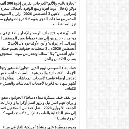
“تجارة بالدم والألم”العرجاني يفرض إتاوة 300 ألف
دولار لإدخال أدوية لغزة ويبيع الوقود بأضعاف سعره
إسرائيل.. الاثنين 3 أغسطس 2026.. زلزال ا
المدمر مع ساعات الفجر بقوة 5.6 درجات وت
تهز المحافظات
المسيّرة تعيد فتح ملف الرصد والإنذار والدفاع في 
من مدارج 5 يونيو إلى ميناء دمياط ومن المستفيد؟
إسرائيل أم إيران؟ وأين الأوكتاجون؟.. الأحد 2
أغسطس 2026م.. 8 منظمات حقوقية تختتم حملة
“عايز أتنفس” بـ13 مطلبا وتحذر من موت المحتجز
بسبب التكدس والحر
حملة بقاء السيسي ليوم الدين: تجاوز للدستور وتج
للأزمات الاقتصادية والمعيشية.. السبت 1 أغس
2026.. أوضاع قاسية لأصحاب الم
أشهر شهادات مُحْزِنة لأصحاب المعاشات والعيش ع
الكفاف
من يقف خلف مسيّرة ميناء دمياط؟ الحوثيون ينفون
وإيران تتهم اسرائيل وبروز اسم أوكرانيا والإمارات.
الجمعة 31 يوليو 2026.. نقل عدد من المختفين قسر
إلى مقر الداخلية بالعاصمة الإدارية لاستخدامهم كـ
“دروع بشرية”
هجوم بمسيّرة على منشأة أمريكية للغاز في ميناء