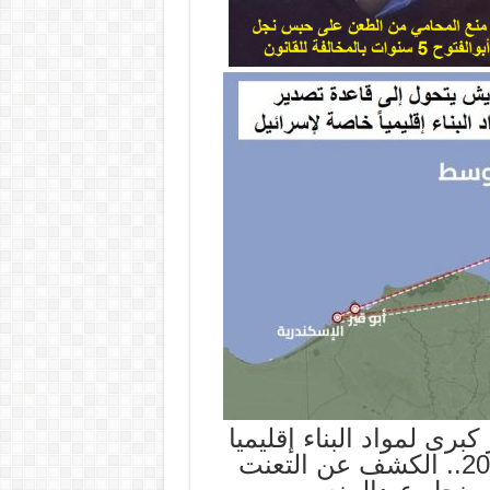
رى لمواد البناء إقليميا
خاصة لإسرائيل.. السبت 28 فبراير 2026.. الكشف عن التعنت