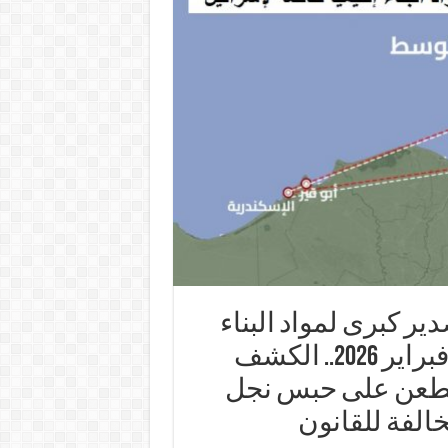
ير كبرى لمواد البناء
إقليميا خاصة لإسرائيل.. السبت 28 فبراير 2026.. الكشف
الطعن على حبس نجل