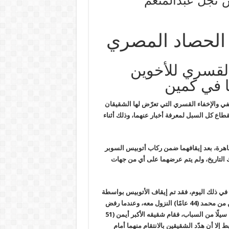
 نجل عبدالمنعم
 الحصاد المصري
 القسري للأخوين
ا في كمين
في والإخفاء القسري التي تعرّض لها الشقيقان
قطاع كل
السبل لمعرفة أخبار عنهما، وذلك أثناء
لقاهرة، بعد إيقافهما ضمن ركاب أتوبيس السوبر
التاريخ،
ولم يتم عرضهما على أي من جهات
 في ذلك اليوم، فقد تم إيقاف الأتوبيس بواسطة
د (44 عامًا
)
النزول معه، وعندما رفض
 سيلًا من السباب، فقام شقيقه الأكبر أيمن (51
ط إلا
أن هدّد الشقيقين بالانتقام منهما أمام