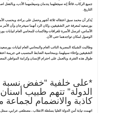
جميع الركاب، قائلًا إنه سيجعلهما
يندمان وسيعلمهما الأدب، وبالفعل اصط
التاريخ
.
يُذكر أن محمد سبق اعتقاله ثلاثة أشهر
وحصل على براءة، وبحسب الأسر
بورسعيد
لمعرفة خبر الشقيقين، وكان الرد أنهما سيخرجان وأن الأمر م
الأساس، لترسل الأسرة تلغرافات وفاكسات للمحامي
العام لنيابات بور
الوصول لمكان
تواجدهما حتى الآن
.
وطالبت الشبكة المصرية النائب العام
والمحامي العام لنيابات بورسعيد
الشقيقين وإخلاء سبيلهما، وبمحاسبة الضابط المتسبب في جريمة اعتقا
طوال هذه الفترة، وبالعمل على احترام
الإنسان وكرامة المواطن المصر
*على خلفية “خفض نسبة ا
الدولة” تتهم طبيب أسنان 
كاذبة والانضمام لجماعة 