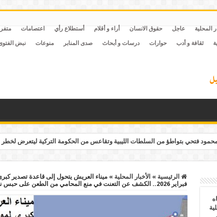
ر المحلية
عاجل
حقوق الانسان
أراء و أقلام
أستطلاع رأي
اعتصامات
متفر
ة
ثقافة و أدب
حوارات
درسات و أبحاث
صدى المنابر
منوعات
نبض الفتوى
مود فتحي بتواطؤ من السلطات الليبية وتقاعس من الحكومة التركية ليتعرض لخطر 
الرئيسية
»
الأخبار المحلية
»
فبراير 2026.. الكشف عن التعنت في منع المحامي من الطعن على حبس نجل عبدالمنعم أبوالفتوح 5 سنوات بالمخالفة للقانون
ه
ية
ف