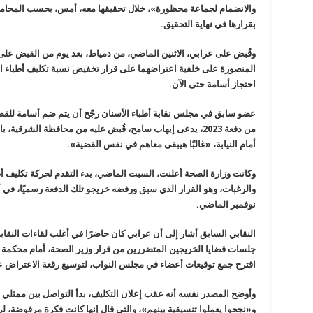
والانضمام لجماعة محظورة»، خلال تحقيقها معه، أمس، بحسب المحامي م
بقرارها في نهاية التحقيق.
وقُبض على عرابي، الاثنين الماضي، من دمياط، بعد يوم من القبض على
المنصورة على خلفية اعتراضهما على قرار تخفيض نسبة تكليف أطباء ال
احتجاز أسامة حتى الآن.
عضو سابق في مجلس نقابة أطباء الأسنان رجّح أن يتم ضم أسامة للقض
من دفعة 2023، يدعى إيهاب سامح، قُبض عليه من محافظة الشرق
أمام النيابة، «غالبًا هيبقى معاهم في نفس القضية».
والرغبات، وهو القرار الذي سبق ورفضه خريجو تلك الدفعة رسميًا، في أ
نوفمبر الماضي.
النقابي السابق أشار إلى أن عرابي كان حاضرًا في أغلب لقاءات النق
جلسات قضايا الخريجين المتضررين من قرار وزير الصحة، أمام محكمة ال
اقترح جمع توقيعات أعضاء في مجلس النواب، لتوسيع رقعة الاعتراض ع
وأوضح المصدر نفسه أنه عقب إعلان التكليف، بدأ التواصل بين ممثلي 
و«نجحوا يعملوا تنسيقية بينهم»، والتي قال إنها كانت فكرة مرفوضة، 