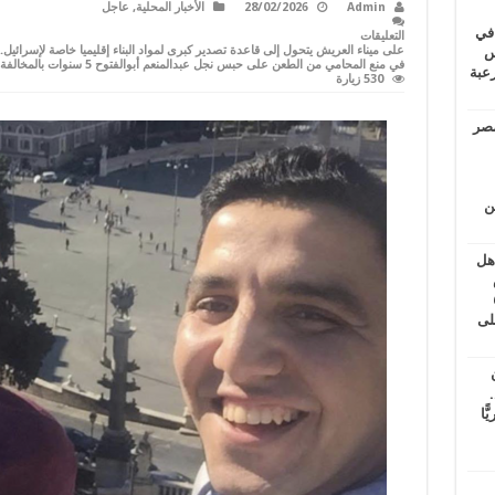
Admin
28/02/2026
الأخبار المحلية
,
عاجل
 في
التعليقات
لسويس
في منع المحامي من الطعن على حبس نجل عبدالمنعم أبوالفتوح 5 سنوات بالمخالفة للقانون مغلقة
وابع مرعبة
530 زيارة
مصر
ين
اهل
طس
عاشات المتأخرة 6
لى
.
يًّا