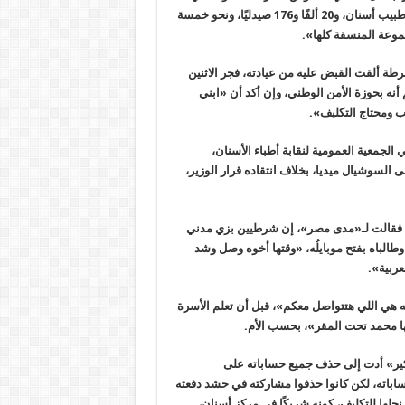
ظل الفرق العددي بين خريجي دفعة 2023، التي تضم نحو 10 آلاف و98 طبيب أسنان، و20 ألفًا و176 صيدليًا، ونحو خمسة
طة ألقت القبض عليه من عيادته، فجر الاثنين
ه بحوزة الأمن الوطني، وإن أكد أن «ابني
 ومحتاج التكليف».
الجمعية العمومية لنقابة أطباء الأسنان،
 السوشيال ميديا، بخلاف انتقاده قرار الوزير،
ان، فقالت لـ«مدى مصر»، إن شرطيين بزي مدني
طالباه بفتح موبايلُه، «وقتها أخوه وصل وشد
عربية».
ه هي اللي هتتواصل معكم»، قبل أن تعلم الأسرة
يها محمد تحت المقر»، بحسب الأم.
هكير» أدت إلى حذف جميع حساباته على
اباته، لكن كانوا حذفوا مشاركته في حشد دفعته
ها للتكليف، كونه شريكًا في مركز أسنان،