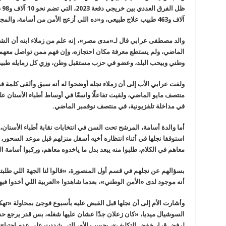
آلاف و463 طبيب علاج طبيعي، و«ده اللي أزعج الأمن من أسامة، والمجموعة المنسقة كلها».
والد مصطفى عرابي قال لـ«مدى مصر»، إنه علم من زملاء ابنه أن الشر
الماضي، ولم يستطع معرفة مكان احتجازه، وإن فهم ممن تواصل معهم أن
وطني وبيحب البلد، وعضو في حزب مستقبل وطن، وزي كل زمايله طبيب
ولفت عرابي الأب إلى أن زملاء نجله أوضحوا له أنه سبق وألقى كلمة في 
منتصف مايو الماضي، ولقيت تفاعلًا واسعًا في أوساط أطباء الأسنان على
في مداخلة تلفزيونية، في منتصف نوفمبر الماضي.
أما والدة أسامة، المرشح تحت السن في انتخابات نقابة أطباء الأسن
استوقفا نجلها في أثناء انتظاره أخيه أسفل منزلهم قبل موعد السحور، و
معاهم في الكلام، طلبوا منه يبعد بدل ما ياخدوه معاهم، وركبوا أسامة ال
بسؤالهم عن نجلهم في قسم أول المنصورة، «قالوا لنا الجهة اللي طلبت
أنه موجود لدى «الأمن الوطني»، بعدما شاهدوا «العربية اللي أخدوا ف
وأشارت الأم إلى أن نجلها قبل القبض عليه بأسبوع فوجئ بمحاولة «ت
السوشيال ميديا، «كان زعلان جدًا عشان عليها شغله، بس قدر يرجع حس
لرفض قرار خفض التكليف»، بحسب الأم، التي شددت على عدم احتياج نجل