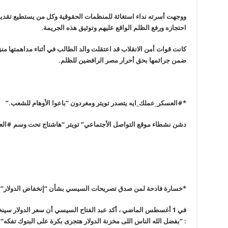
ووجهت أسرته نداء استغاثة للمنظمات الحقوقية وكل من يستطيع تقد
احتجازه ورفع الظلم الواقع عليهم وتوثيق هذه الجريمة
.
كانت قوات أمن الانقلاب قد اعتقلت والد الطالب في أثناء مداهمتها م
ضمن جرائمها بحق أحرار مصر الرافضين للظلم
.
*
#
العسكر_عملك_ايه يتصدر تويتر ومغردون “باعوا الأوهام للشعب
.”
دشن نشطاء موقع التواصل الأجتماعي” تويتر “هاشتاج تحت وسم #ال
*خسارة فادحة لمن صدق تصريحات السيسي بشأن “إنخفاض الدولار
”
في 1 أغسطس الماضي ، أكد عبد الفتاح السيسي أن سعر الدولار سين
: “بفضل الله الناس اللى مخزنة الدولار هتجرى بكرة على البنوك تفكه
“