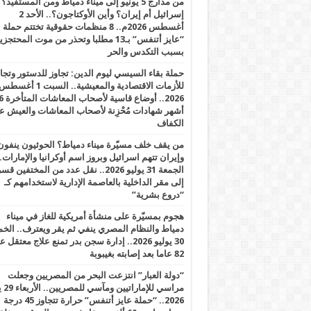
من مدارج 5 يونيو إلى ميناء دمياط ومن المستفيد؟
إسرائيل أم إيران؟ وأين الأوكتاجون؟.. الأحد 2
أغسطس 2026م.. 8 منظمات حقوقية تختتم حملة
“عايز أتنفس” بـ13 مطلبا وتحذر من موت المحتجز
بسبب التكدس والحر
حملة بقاء السيسي ليوم الدين: تجاوز للدستور وتج
للأزمات الاقتصادية والمعيشية.. السبت 1 أغس
2026.. أوضاع قاسية لأصحاب الم
أشهر شهادات مُحْزِنة لأصحاب المعاشات والعيش ع
الكفاف
من يقف خلف مسيّرة ميناء دمياط؟ الحوثيون ينفون
وإيران تتهم اسرائيل وبروز اسم أوكرانيا والإمارات.
الجمعة 31 يوليو 2026.. نقل عدد من المختفين قسر
إلى مقر الداخلية بالعاصمة الإدارية لاستخدامهم كـ
“دروع بشرية”
هجوم بمسيّرة على منشأة أمريكية للغاز في ميناء
دمياط والنظام المصري ينفي ثم يقر ويعترف.. ال
30 يوليو 2026.. إدارة سجن بدر تمنع علاج معتقل
82 عاما بعد إصابته بغيبوبة
“دولة العبار” انتزعت البحر من المصريين وجعلت
مراسي للإ
2026.. “حملة عايز أتنفس” حرارة تتجاوز 45 درجة