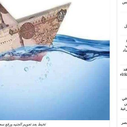
يتس
ل
ي
أغسطس 2026.. حصاد
قد
اثاء
 في
لسويس
وابع مرعبة
مصر
تخبط بعد تعويم الجنيه ورفع سعر