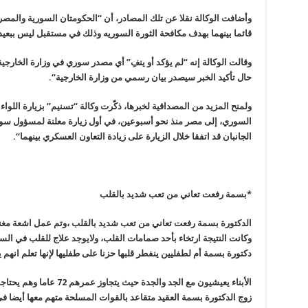
وأضافت الوكالة نقلا عن تلك المصادر، أن “الحكومتان السورية والمص
قائما بينهما بهدف مكافحة الثورة السوريه وذلك في مستقبل ليس ببعيد
وقالت الوكالة إنه “لم يؤكد أو ينفِ” أي مصدر سوري في وزارة الخارجية ل
حال تأكيد الخبر سيصدر بيان رسمي من وزارة الخارجية
“.
ولمنح المزيد من المصداقية لخبرها، ذكّرت وكالة “تسنيم” بزيارة اللو
السوري، إلى مصر منذ نحو أسبوعين، في أول زيارة معلنة لمسؤول سور
الجانبان قد اتفقا خلال الزيارة على زيادة التعاون العسكري بينهما
“.
*بسمة رفعت تعاني من تعب شديد بالقلب
الدكتورة بسمة رفعت تعاني من تعب شديد بالقلب ،وتم عمل اشعة 
وكانت النتيجة ارتخاء بأحد صمامات القلب، ولايوجد علاج للقلب في ال
دكتورة بسمة أم لطفليين ينفطر قلبها حزنا على طفليها لإنها تعلم انهم 
الأبناء يعيشيون مع الجد والجدة حيث يتجاوز عمرهم 72 عاما وهم يحتاجون من يرعاهم
زوج الدكتورة بسمة العقيد متقاعد بالقوات المسلحة متهم معها أيضا ف