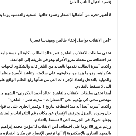
(قضية اغتيال النائب العام)
8
أشهر تحرم من أطفالها الصغار وتسوء حالتها الصحية والنفسية يوما بع
*أمن الانقلاب يواصل إخفاء طالبين ومهندسا قسريا
تخفي سلطات الانقلاب بالقاهرة عمر خالد الطالب بكلية الهندسة جامع
تم اختطافه من محطة مترو الأهرام وهو في طريقه إلى الجامعة
.
وأكدت أسرة الطالب تقدمها بالعديد من التلغرافات والشكاوى للجهات ال
شكواهم، وهو ما يزيد من مخاوفهم على سلامته، وتناشد الأسرة منظما
والدولية بالتدخل واتخاذ الإجراءات التى من شأنها رفع الظلم الواقع 
التى لا تسقط بالتقادم
.
مهندس مدني حُر، ويُقيم بحي
“
السفارات – مدينة نصر – القاهرة
“.
وأكدت أسرته أيضا أنه منذ اختطافه بتاريخ 
حال وجوده بالمنزل وترفض الإفصاح عن مكانه رغم التلغرافات والمناشدا
يجعلها شريكا فى الجريمة التى لا تسقط بالتقادم
.
ورغم مرور 30 يوما على اختطاف أمن الانقلاب لـ”مؤمن محمد إب
بالمعهد التجاري بالإسكندرية إلا أنها ترفض الإفصاح عن مكان احتجاز