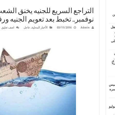
ين
نوفمبر.. تخبط بعد تعويم الجنيه ور
اهل
Admin
03/11/2016
الأخبار المحلية
,
عاجل
اضف تعليق
طس
عاشات المتأخرة 6
لى
.
يًّا
خميس
 عمره
ماراتيين ومآسي للمصريين.. الأربعاء 29 يوليو