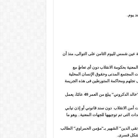
د يوم
.
ة عين شمس لليوم الثامن على التوالى، منذ أن
معنية بحكومة الانقلاب دون أى تعاطٍ مع
ت المجتمع المدنى وحقوق الإنسان المحلية
على نجلهم ومحاكمة المتورطين فى هذه الجريمة
أيضا تخفى سلطات الانقلاب بالقاهرة “خالد أحمد الدكروني” الشهير بـ”خالد الدكروني” يبلغ من العمر 49 عامًا، يعمل
1 نوفمبر الجارى على يد قوات أمن الانقلاب دون سند قانوني أو إذن نيابي
ت التى تم توجيهها للجهات المعنية.. وهو ما
راهيم تقى الدين” الشهير بـ”مؤمن الحمراوي” الطالب
ه بشكل قسرى
.