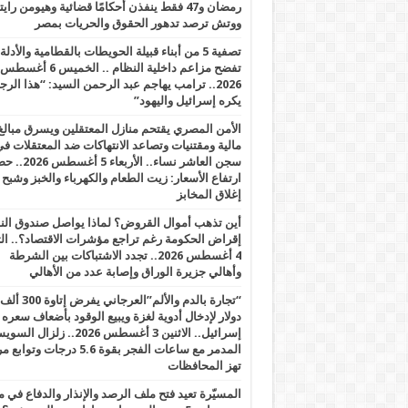
رمضان و47 فقط ينفذن أحكامًا قضائية وهيومن را
ووتش ترصد تدهور الحقوق والحريات بمصر
تصفية 5 من أبناء قبيلة الحويطات بالقطامية والأدلة
تفضح مزاعم داخلية النظام .. الخميس 6 أغسطس
2026.. ترامب يهاجم عبد الرحمن السيد: “هذا الرج
يكره إسرائيل واليهود”
الأمن المصري يقتحم منازل المعتقلين ويسرق مبالغ
مالية ومقتنيات وتصاعد الانتهاكات ضد المعتقلات ف
سجن العاشر نساء.. الأربعاء 5 
ارتفاع الأسعار: زيت الطعام والكهرباء والخبز وشبح
إغلاق المخابز
أين تذهب أموال القروض؟ لماذا يواصل صندوق الن
إقراض الحكومة رغم تراجع مؤشرات الاقتصاد؟.. الثل
4 أغسطس 2026.. تجدد الاشتباكات بين الشرطة
وأهالي جزيرة الوراق وإصابة عدد من الأهالي
“تجارة بالدم والألم”العرجاني يفرض إتاوة 300 ألف
دولار لإدخال أدوية لغزة ويبيع الوقود بأضعاف سعره
إسرائيل.. الاثنين 3 أغسطس 2026.. زلزال ا
المدمر مع ساعات الفجر بقوة 5.6 درجات وت
تهز المحافظات
المسيّرة تعيد فتح ملف الرصد والإنذار والدفاع في 