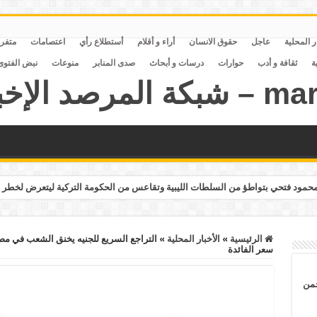
ر المحلية
عاجل
حقوق الانسان
أراء و أقلام
أستطلاع رأي
اعتصامات
متفر
ة
ثقافة و أدب
حوارات
درسات و أبحاث
صدى المنابر
منوعات
نبض الفتوى
مود فتحي بتواطؤ من السلطات الليبية وتقاعس من الحكومة التركية ليتعرض لخطر 
الرئيسية
»
الأخبار المحلية
»
سعر الفائدة
حمن