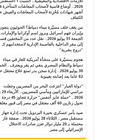
للأزمات الاقتصادية والمعيشية.. السبت 1 أغس
2026.. أوضاع قاسية لأصحاب الم
أشهر شهادات مُحْزِنة لأصحاب المعاشات والعيش ع
الكفاف
من يقف خلف مسيّرة ميناء دمياط؟ الحوثيون ينفون
وإيران تتهم اسرائيل وبروز اسم أوكرانيا والإمارات.
الجمعة 31 يوليو 2026.. نقل عدد من المختفين قسر
إلى مقر الداخلية بالعاصمة الإدارية لاستخدامهم كـ
“دروع بشرية”
هجوم بمسيّرة على منشأة أمريكية للغاز في ميناء
دمياط والنظام المصري ينفي ثم يقر ويعترف.. ال
30 يوليو 2026.. إدارة سجن بدر تمنع علاج معتقل
82 عاما بعد إصابته بغيبوبة
“دولة العبار” انتزعت البحر من المصريين وجعلت
مراسي للإ
2026.. “حملة عايز أتنفس” حرارة تتجاوز 45 درجة
تحول زنازين 60 ألف معتقل في مصر إلى قبور مغلقة
صيد بأمر عسكري بحيرة البردويل تحت إدارة جهاز
مستقبل مصر.. الثلاثاء 28 يوليو 2026.. صفقة غاز
محتملة بـ 20 مليار دولار تعزز صادرات الاحتلال
الإسرائيلي إلى مصر