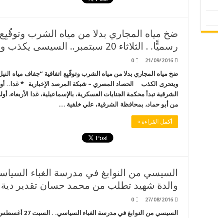
ضخ مياه المجاري بدلا من مياه الشرب وتوقّيِع 
رسميًّا. . الثلاثاء 20 سبتمبر.. السيسى يكذب ويتحرى الكذب
0
21/09/2016
ويتحرى الكذب الحصاد المصري – شبكة المرصد الإخبارية * غدا.. أو
الشرقية تبدأ محكمة الجنايات العسكرية، بالإسماعيلية، غدا الأربعاء، 
من أبو حماد، بمحافظة الشرقية، علي خلفية …
أكمل القراءة »
والدة شهيد تطلب من محمد حسان تقدير دية اب
0
27/08/2016
السيسي من النوابغ