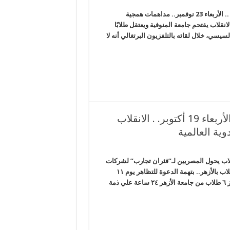
مشاركة السيسي بالقمة العربية-الإفريقية تغضب المغرب ودول الخليج .. الأربعاء 23 نوفمبر.. مداهمات همجية
قلاب يقتحم جامعة المنوفية ويعتقل طلابًا
سيسي، خلال لقائه بالتلفزيون البرتغالي أنه لا
#صرخة_نساء_مصر استمرار اعتقال النساء.. الأربعاء 19 أكتوبر. . الانقلاب
ية العالمية
تقال النساء.. الأربعاء 19 أكتوبر. . الانقلاب يحول المصريين لـ”فئران تجارب” لشركات
الأدوية العالمية الحصاد المصري – شبكة المرصد الإخبارية *حجز 6 طلاب بالأزهر.. بتهمة الدعوة للتظاهر يوم ١١
نوفمبر قررت نيابة أول مدينة نصر ، بإشراف أحمد جاد مدير النيابة، حجز ٦ طلاب من جامعة الأزهر ٢٤ ساعة علي ذمة