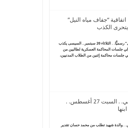
اتفاقية “جفاف مياه النيل”
ضخ مياه المجاري بدلا من مياه الشرب وتوقّيِع اتفاقية “جفاف مياه النيل” رسميًّا. . الثلاثاء 20 سبتمبر.. السيسى يكذب
لي جلسات المحاكمة العسكرية لطالبين من
أولي جلسات محاكمة إثنين من الطلاب المدنيين،
السيسي من النوابغ في مدرسة الغباء السياسي. . السبت 27 أغسطس. .
نها
 في مدرسة الغباء السياسي. . السبت 27 أغسطس. . والدة شهيد تطلب من محمد حسان تقدير