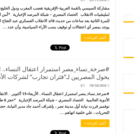
0
25/11/2016
لمليشيات الانقلاب الحصاد المصري – شبكة المرصد الإخبارية *أمن الان
للمرة الثانية بعد ساعات من حديث قائد الانقلاب العسكري عبد الفتاح ال
يوجد بمصر أي اعتقالات أو توقيف بسب الآراء السياسية، وأن عدد …
أكمل القراءة »
يحول المصريين لـ”فئران تجارب” لشركات الأدو
0
19/10/2016
#صرخة_نساء_مصر استمرار اع
التحريات ، علي خلفية اتهاهم …
أكمل القراءة »