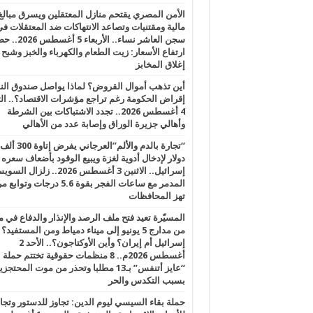
الأمن المصري يقتحم منازل المعتقلين ويسرق مبالغ
مالية ومقتنيات وتصاعد الانتهاكات ضد المعتقلات ف
سجن العاشر نساء.. الأربعاء 5 
ارتفاع الأسعار: زيت الطعام والكهرباء والخبز وشبح
إغلاق المخابز
أين تذهب أموال القروض؟ لماذا يواصل صندوق الن
إقراض الحكومة رغم تراجع مؤشرات الاقتصاد؟.. الثل
4 أغسطس 2026.. تجدد الاشتباكات بين الشرطة
وأهالي جزيرة الوراق وإصابة عدد من الأهالي
“تجارة بالدم والألم”العرجاني يفرض إتاوة 300 ألف
دولار لإدخال أدوية لغزة ويبيع الوقود بأضعاف سعره
إسرائيل.. الاثنين 3 أغسطس 2026.. زلزال ا
المدمر مع ساعات الفجر بقوة 5.6 درجات وت
تهز المحافظات
المسيّرة تعيد فتح ملف الرصد والإنذار والدفاع في 
من مدارج 5 يونيو إلى ميناء دمياط ومن المستفيد؟
إسرائيل أم إيران؟ وأين الأوكتاجون؟.. الأحد 2
أغسطس 2026م.. 8 منظمات حقوقية تختتم حملة
“عايز أتنفس” بـ13 مطلبا وتحذر من موت المحتجز
بسبب التكدس والحر
حملة بقاء السيسي ليوم الدين: تجاوز للدستور وتج