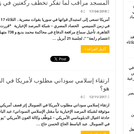
المسجد مراقب لما تفكر تخطف ركعتين في 
ي
0
17/04/2018
أغسطس 2026.. حصاد
أ
القاهرة، تأ
قد
اعتصام رابعة” “، لجلسة 21 أبريل …
اثاء
أكمل القراءة »
 في
لسويس
وابع مرعبة
ارتقاء إسلامي سوداني مطلوب لأمريكا في ا
هو؟
مصر
0
12/11/2017
ارتقاء إسلامي سوداني مطلوب لأمريكا في الصومال إثر قصف أمريك
موثوقة لشبكة المرصد الإخبارية نبأ مقتل الإسلامي السوداني/ عبد الب
ين
حادثة اغتيال الدبلوماسي الأمريكي – مُوظّف وكالة العون الأمريكي “
في الصومال. عبد الباسط الحاج الحسن حاج …
اهل