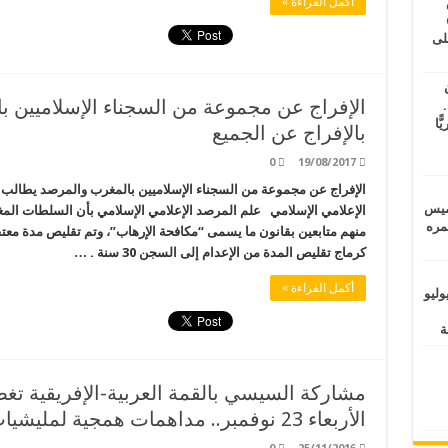
طس
أكمل القراءة »
عاشات المتأخرة 6
لى
الإفراج عن مجموعة من السجناء الإسلاميين 
.
يًّا
بالإفراج عن الجميع
0
19/08/2017
الإفراج عن مجموعة من السجناء الإسلاميين بالمغرب والمرصد يطالب
خميس
الإعلامي الإسلامي علم المرصد الإعلامي الإسلامي بأن السلطات المغر
 عمره
منهم متابعين بقانون ما يسمى “مكافحة الإرهاب”، وتم تقليص مدة مع
كرماج تقليص المدة من الإعدام إلى السجن 30 سنة . …
أكمل القراءة »
ماراتيين ومآسي للمصريين.. الأربعاء 29 يوليو
مشاركة السيسي بالقمة العربية-الإفريقية تغ
الأربعاء 23 نوفمبر.. مداهمات همجية لمليشيات الانقلاب