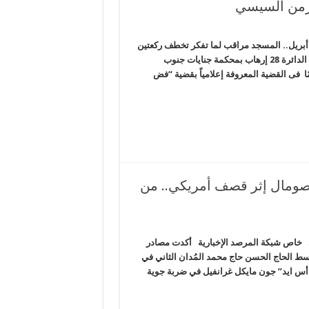
زمن السيسي
مريكا تسعى إلى استبدال قواتها في سوريا بقوات مصرية.. الثلاثاء 17 أبريل.. المسجد مراقب لما تفكر تخطف ركعتين
في زمن السيسي الحصاد المصري – شبكة المرصد الإخبارية *قررت الدائرة 28 إرهاب بمحكمة جنايات جنوب
جيل سماع مرافعة الدفاع فى محاكمة محمد بديع و 738 متهمًا فى القضية المعروفة إعلامياً بقضية “فض
لصومال إثر قصف أمريكي.. من
ي خاص شبكة المرصد الإخبارية أكدت مصادر
اسط الحاج الحسن حاج محمد المُدان الثاني في
يو أس ايد” جون مايكل غرانفيل في ضربة جوية