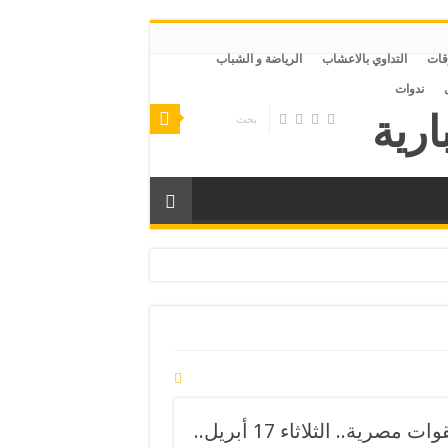
قات
التداوي بالاعشاب
الرياضة و الشباب
ندوات
صر
أمريكا تسعى إلى استبدال قواتها في سوريا بقوات مصرية.. الثلاثاء 17 أبريل..