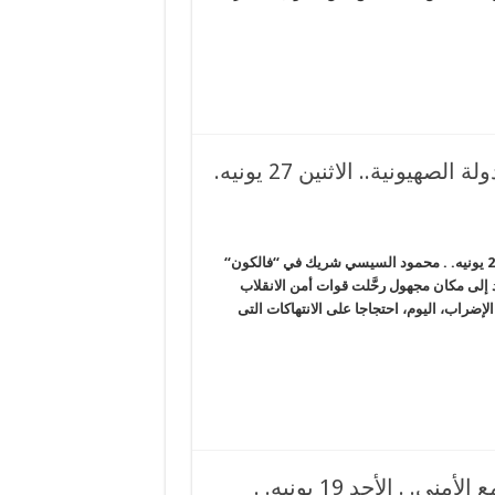
السعودية تمول طريق يصل قناة السويس بالدولة الصهيونية.. الاثنين 27 يونيه.
السعودية تمول طريق يصل قناة السويس بالدولة الصهيونية.. الاثنين 27 يونيه. . محمود السيسي شريك في “فالكون“
الإخبارية *ترحيل 20 معتقلا بأبو حماد إلى مكان مجهول رحَّلت قوات أمن الانقلاب
إعلانهم عن الإضراب، اليوم، احتجاجا على الانتهاكات التى
أمريكا تدعم السيسي وتعبر عن قلقها من القمع الأمني. . الأحد 19 يونيه. .