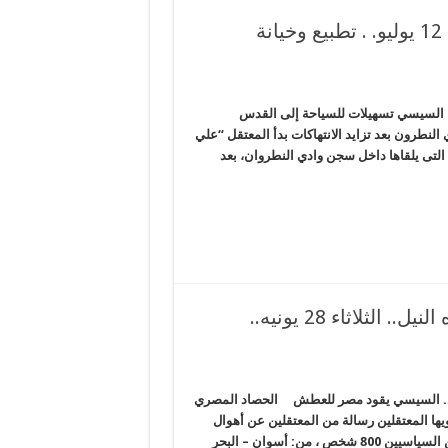
الانقلاب يواصل إجرامه ضد المعتقلين.. الثلاثاء 12 يوليو. . تطبيع وخيانة
. الثلاثاء 12 يوليو. . تطبيع وخيانة السيسي تسهيلات للسياحة إلى القدس
نطرون بعد تزايد الانتهاكات بدأ المعتقل “علي
لتى يلقاها داخل سجن وادي النطروان، بعد
قائد الانقلاب يبدأ تحقيق حلم “هرتزل” في مياه النيل.. الثلاثاء 28 يونيه..
ب يبدأ تحقيق حلم “هرتزل” في مياه النيل.. الثلاثاء 28 يونيه.. السيسي يقود مصر للعطش الحصاد المصري
يها المعتقلين رسالة من المعتقلين عن أهوال
سجن الوادي الجديد. يقع هذا السجن في صحراء الوادي، عدد المعتقلين السياسيين 800 شخص ، من: أسوان – البحر