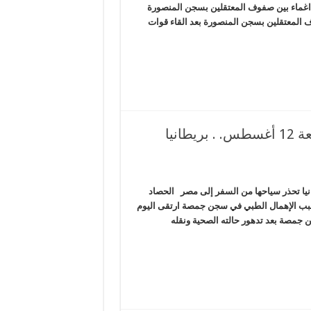
 اغماء بين صفوف المعتقلين بسجن المنصورة
وف المعتقلين بسجن المنصورة بعد القاء قوات
قرض “النقد” يعوم الجنيه ويلغي الدعم. . الجمعة 12 أغسطس. . بريطانيا
الدعم. . الجمعة 12 أغسطس. . بريطانيا تحذر سياحها من السفر إلى مصر الحصاد
بب الإهمال الطبي في سجن جمصة ارتقى اليوم
جمصة بعد تدهور حالته الصحية ونقله