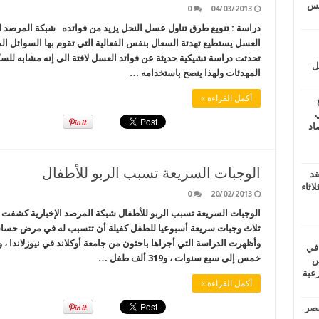
يتس
0
04/03/2013
دراسة : تنويع طرق تناول عسل النحل يزيد من فوائده شبكة المرصد ال
العسل يستطيع تهدئة السعال بنفس الفعالية التي تقوم بها السوائل الم
تحدثت دراسة تشيكية حديثة عن فوائد العسل لافتة الى إنه مشابه لل
ل
المهدئات ولهذا ينصح باستخدامه …
أكمل القراءة »
ي
أغسطس 2026.. حصاد
الوجبات السريعة تسبب الربو للأطفال
قد
اثاء
0
20/02/2013
ثلاث وجبات سريعة أسبوعيا للطفل كفيلة أن تتسبب له في مرض حساسية 
 في
خمس إلى سبع سنوات ، و319 ألف طفل …
لسويس
وابع مرعبة
أكمل القراءة »
مصر