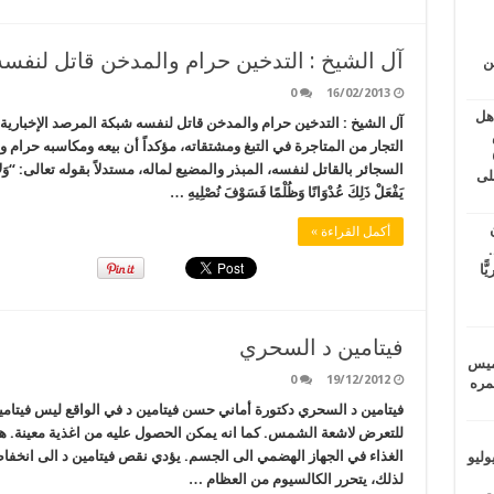
آل الشيخ : التدخين حرام والمدخن قاتل لنفسه
ين
0
16/02/2013
اهل
آل الشيخ : التدخين حرام والمدخن قاتل لنفسه شبكة المرصد الإخبارية
طس
التجار من المتاجرة في التبغ ومشتقاته، مؤكداً أن بيعه ومكاسبه حرام و
عاشات المتأخرة 6
السجائر بالقاتل لنفسه، المبذر والمضيع لماله، مستدلاً بقوله تعالى: “وَلاَ تَقْتُلُواْ 
لى
يَفْعَلْ ذَلِكَ عُدْوَانًا وَظُلْمًا فَسَوْفَ نُصْلِيهِ …
أكمل القراءة »
.
يًّا
فيتامين د السحري
خميس
0
19/12/2012
 عمره
فيتامين د السحري دكتورة أماني حسن فيتامين د في الواقع ليس فيتامين
للتعرض لاشعة الشمس. كما انه يمكن الحصول عليه من اغذية معينة. 
الغذاء في الجهاز الهضمي الى الجسم. يؤدي نقص فيتامين د الى انخفا
ماراتيين ومآسي للمصريين.. الأربعاء 29 يوليو
لذلك، يتحرر الكالسيوم من العظام …