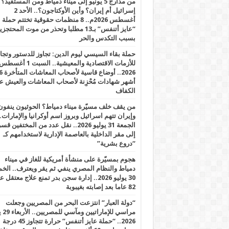
من مدارج 5 يونيو إلى ميناء دمياط ومن المستفيد؟
إسرائيل أم إيران؟ وأين الأوكتاجون؟.. الأحد 2
أغسطس 2026م.. 8 منظمات حقوقية تختتم حملة
“عايز أتنفس” بـ13 مطلبا وتحذر من موت المحتجز
بسبب التكدس والحر
حملة بقاء السيسي ليوم الدين: تجاوز للدستور وتج
للأزمات الاقتصادية والمعيشية.. السبت 1 أغس
2026.. أوضاع قاسية لأصحاب الم
أشهر شهادات مُحْزِنة لأصحاب المعاشات والعيش ع
الكفاف
من يقف خلف مسيّرة ميناء دمياط؟ الحوثيون ينفون
وإيران تتهم اسرائيل وبروز اسم أوكرانيا والإمارات.
الجمعة 31 يوليو 2026.. نقل عدد من المختفين قسر
إلى مقر الداخلية بالعاصمة الإدارية لاستخدامهم كـ
“دروع بشرية”
هجوم بمسيّرة على منشأة أمريكية للغاز في ميناء
دمياط والنظام المصري ينفي ثم يقر ويعترف.. ال
30 يوليو 2026.. إدارة سجن بدر تمنع علاج معتقل
82 عاما بعد إصابته بغيبوبة
“دولة العبار” انتزعت البحر من المصريين وجعلت
مراسي للإ
2026.. “حملة عايز أتنفس” حرارة تتجاوز 45 درجة