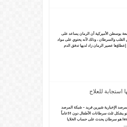
معة بوسطن الأميركية أن الرمان يساعد على
ض القلب والسرطان ، وذلك لأنه يحتوي على مواد
 إعطاؤها عصير الرمان زاد لديها تدفق الدم
ا استجابة للعلاج
المرصد الإخبارية شيرين فريد – شبكة المرصد
الإخبارية يعتبر ابيضاض الدم أشيع سرطان عند الأطفال والمراهقين، وهو يشكل ثلث سرطانات الأطفال دون 51عاماً
وربع السرطانات قبل عمر 02عاماً، وابيضاض الدم أو اللوكيميا leukemia هو سرطان يحدث على حساب الخلايا
 …