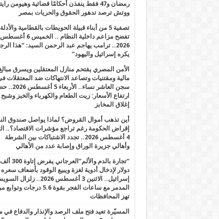
رمضان و47 فقط ينفذن أحكامًا قضائية وهيومن را
ووتش ترصد تدهور الحقوق والحريات بمصر
تصفية 5 من أبناء قبيلة الحويطات بالقطامية والأدلة
تفضح مزاعم داخلية النظام .. الخميس 6 أغسطس
2026.. ترامب يهاجم عبد الرحمن السيد: “هذا الرج
يكره إسرائيل واليهود”
الأمن المصري يقتحم منازل المعتقلين ويسرق مبالغ
مالية ومقتنيات وتصاعد الانتهاكات ضد المعتقلات ف
سجن العاشر نساء.. الأربعاء 5 
ارتفاع الأسعار: زيت الطعام والكهرباء والخبز وشبح
إغلاق المخابز
أين تذهب أموال القروض؟ لماذا يواصل صندوق الن
إقراض الحكومة رغم تراجع مؤشرات الاقتصاد؟.. الثل
4 أغسطس 2026.. تجدد الاشتباكات بين الشرطة
وأهالي جزيرة الوراق وإصابة عدد من الأهالي
“تجارة بالدم والألم”العرجاني يفرض إتاوة 300 ألف
دولار لإدخال أدوية لغزة ويبيع الوقود بأضعاف سعره
إسرائيل.. الاثنين 3 أغسطس 2026.. زلزال ا
المدمر مع ساعات الفجر بقوة 5.6 درجات وت
تهز المحافظات
المسيّرة تعيد فتح ملف الرصد والإنذار والدفاع في 