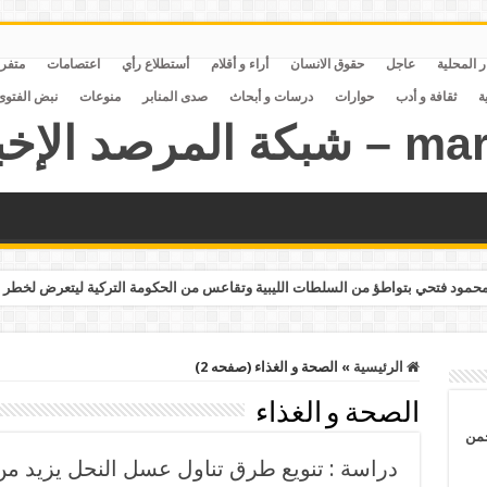
ر المحلية
عاجل
حقوق الانسان
أراء و أقلام
أستطلاع رأي
اعتصامات
متفر
ة
ثقافة و أدب
حوارات
درسات و أبحاث
صدى المنابر
منوعات
نبض الفتوى
مود فتحي بتواطؤ من السلطات الليبية وتقاعس من الحكومة التركية ليتعرض لخطر 
الرئيسية
»
الصحة و الغذاء (صفحه 2)
الصحة و الغذاء
حمن
دراسة : تنويع طرق تناول عسل النحل يزيد من