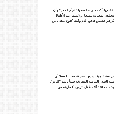
إخبارية أكدت دراسة صحية تشيكية حديثة بأن
ختلفة المضادة للسعال ولاسيما عند الأطفال.
سكر في تخفض تدفق الدم وأيضا كنوع معتدل من
الوجبات السريعة تسبب الربو للأطفال شبكة المرصد الإخبارية كشفت دراسة علمية نشرتها صحيفة Sun times أن
الصدر المزمنة المعروفة طبياً باسم “الربو”.
وأظهرت الدراسة التي أجراها باحثون من جامعة أوكلاند في نيوزلاندا ، وشملت 181 ألف طفل تتراوح أعمارهم من