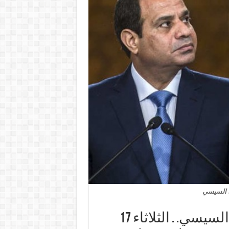
ء السيسي
نتن ياهو يخطط لزيارة مصر ولقاء السيسي. . الثلاثاء 17