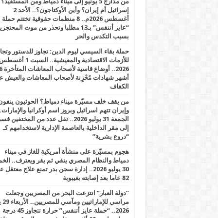
من مدارج 5 يونيو إلى ميناء دمياط ومن المستفيد؟
إسرائيل أم إيران؟ وأين الأوكتاجون؟.. الأحد 2
أغسطس 2026م.. 8 منظمات حقوقية تختتم حملة
“عايز أتنفس” بـ13 مطلبا وتحذر من موت المحتجز
بسبب التكدس والحر
حملة بقاء السيسي ليوم الدين: تجاوز للدستور وتج
للأزمات الاقتصادية والمعيشية.. السبت 1 أغس
2026.. أوضاع قاسية لأصحاب الم
أشهر شهادات مُحْزِنة لأصحاب المعاشات والعيش ع
الكفاف
من يقف خلف مسيّرة ميناء دمياط؟ الحوثيون ينفون
وإيران تتهم اسرائيل وبروز اسم أوكرانيا والإمارات.
الجمعة 31 يوليو 2026.. نقل عدد من المختفين قسر
إلى مقر الداخلية بالعاصمة الإدارية لاستخدامهم كـ
“دروع بشرية”
هجوم بمسيّرة على منشأة أمريكية للغاز في ميناء
دمياط والنظام المصري ينفي ثم يقر ويعترف.. ال
30 يوليو 2026.. إدارة سجن بدر تمنع علاج معتقل
82 عاما بعد إصابته بغيبوبة
“دولة العبار” انتزعت البحر من المصريين وجعلت
مراسي للإ
2026.. “حملة عايز أتنفس” حرارة تتجاوز 45 درجة