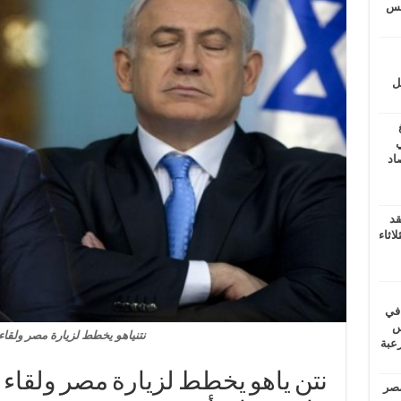
يتس
ل
ي
أغسطس 2026.. حصاد
قد
اثاء
 في
لسويس
نتنياهو يخطط لزيارة مصر ولقا
وابع مرعبة
مصر