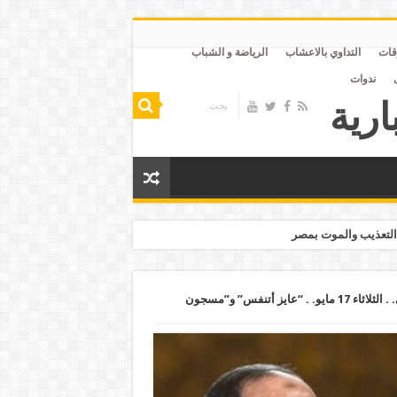
قات
التداوي بالاعشاب
الرياضة و الشباب
ندوات
التعذيب والموت بمصر
نتن ياهو يخطط لزيارة مصر ولقاء السيسي. . الثلاثاء 17 مايو. . “عايز أتنفس” و”مسجون