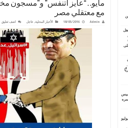
مايو. . “عايز أتنفس” و”مسجون مخ
مع معتقلي مصر
ين
Admin
18/05/2016
الأخبار المحلية
,
عاجل
اضف تعليق
اهل
طس
عاشات المتأخرة 6
لى
.
يًّا
خميس
 عمره
ماراتيين ومآسي للمصريين.. الأربعاء 29 يوليو