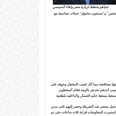
نتنياهو يخطط لزيارة مصر ولقاء السيسي
أتنفس” و”مسجون مخنوق” حملات تضامنية مع
اولتها مصافحته مما أثار غضب المعتقل وخوفه على
اصيب أحدهم بخدش بالوجه فقام المعتقلون
 يسقط يسقط حكم العسكر والداخليه بلطجية.
 عمل محضر ضد الشرطة وحضر إليهم نائب مدير
واستمرت المفاوضات قرابة ثلاث ساعات حتى تم