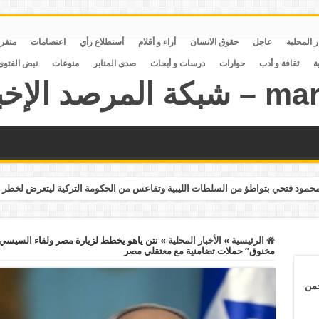
ر المحلية
عاجل
حقوق الانسان
أراء و أقلام
أستطلاع رأي
اعتصامات
متفر
ة
ثقافة و أدب
حوارات
درسات و أبحاث
صدى المنابر
منوعات
نبض الفتوى
مود فتحي بتواطؤ من السلطات الليبية وتقاعس من الحكومة التركية ليتعرض لخطر 
الرئيسية
»
الأخبار المحلية
»
مخنوق” حملات تضامنية مع معتقلي مصر
حمن