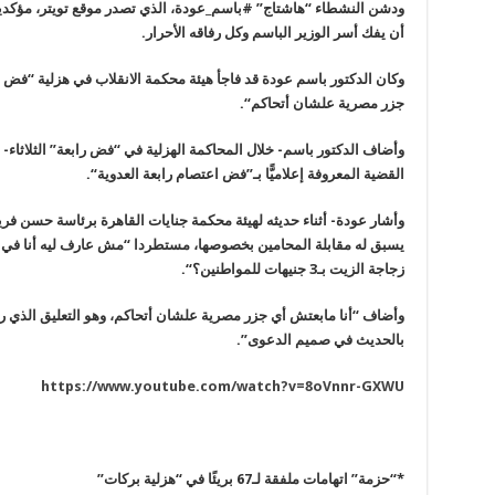
ودشن النشطاء “هاشتاج” #باسم_عودة، الذي تصدر موقع تويتر، مؤكدي
أن يفك أسر الوزير الباسم وكل رفاقه الأحرار
.
وكان الدكتور باسم عودة قد فاجأ هيئة محكمة الانقلاب في هزلية “فض اعت
جزر مصرية علشان أتحاكم
“.
وأضاف الدكتور باسم- خلال المحاكمة الهزلية في “فض رابعة” الثلاثاء- أ
القضية المعروفة إعلاميًّا بـ”فض اعتصام رابعة العدوية
“.
وأشار عودة- أثناء حديثه لهيئة محكمة جنايات القاهرة برئاسة حسن فريد،
يسبق له مقابلة المحامين بخصوصها، مستطردا “مش عارف ليه أنا في ال
زجاجة الزيت بـ3 جنيهات للمواطنين؟
“.
وأضاف “أنا مابعتش أي جزر مصرية علشان أتحاكم، وهو التعليق الذي رف
بالحديث في صميم الدعوى”.
https://www.youtube.com/watch?v=8oVnnr-GXWU
*
“
حزمة” اتهامات ملفقة لـ67 بريئًا في “هزلية بركات
”