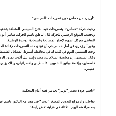
*أول رد من حماس حول تصريحات “السيسي
”
رحبت حركة “حماس”، بتصريحات عبد الفتاح السيسي المتعلقة بتحقيق
وبحسب الموقع الرسمي للحركة قال الناطق باسم الحركة، سامي أبو 
للتعاطي مع كل الجهود لإنجاز المصالحة واستعادة الوحدة الوطنية
.
وعبر أبو زهري عن أمل حماس في أن تؤدي هذه التصريحات لإعادة الدا
وحث السيسي اليوم في كلمة له في محافظة أسيوط الفصائل الفلسطي
وقال السيسي، إن معاهدة السلام بين مصر وإسرائيل أكدت بمرور الزمن
فلسطين، وإقامة دولتين للشعبين الفلسطيني والاسرائيلي، وذلك يؤدي
حقيقي
.
*باسم عودة يتصدر “تويتر” بعد مرافعته أمام المحكمة
تفاعل رواد موقع التدوين المصغر “تويتر” في مصر مع الدكتور باسم عو
بعد مرافعته اليوم الثلاثاء، في هزلية “فض رابعة
“.