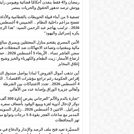
رمضان و47 فقط ينفذن أحكامًا قضائية وهيومن را
ووتش ترصد تدهور الحقوق والحريات بمصر
تصفية 5 من أبناء قبيلة الحويطات بالقطامية والأدلة
تفضح مزاعم داخلية النظام .. الخميس 6 أغسطس
2026.. ترامب يهاجم عبد الرحمن السيد: “هذا الرج
يكره إسرائيل واليهود”
الأمن المصري يقتحم منازل المعتقلين ويسرق مبالغ
مالية ومقتنيات وتصاعد الانتهاكات ضد المعتقلات ف
سجن العاشر نساء.. الأربعاء 5 
ارتفاع الأسعار: زيت الطعام والكهرباء والخبز وشبح
إغلاق المخابز
أين تذهب أموال القروض؟ لماذا يواصل صندوق الن
إقراض الحكومة رغم تراجع مؤشرات الاقتصاد؟.. الثل
4 أغسطس 2026.. تجدد الاشتباكات بين الشرطة
وأهالي جزيرة الوراق وإصابة عدد من الأهالي
“تجارة بالدم والألم”العرجاني يفرض إتاوة 300 ألف
دولار لإدخال أدوية لغزة ويبيع الوقود بأضعاف سعره
إسرائيل.. الاثنين 3 أغسطس 2026.. زلزال ا
المدمر مع ساعات الفجر بقوة 5.6 درجات وت
تهز المحافظات
المسيّرة تعيد فتح ملف الرصد والإنذار والدفاع في 