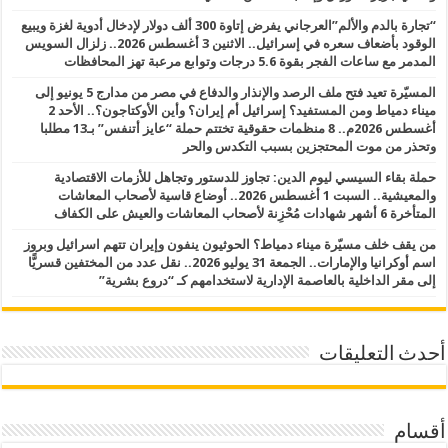
“تجارة بالدم والألم”العرجاني يفرض إتاوة 300 ألف دولار لإدخال أدوية لغزة ويبيع
الوقود بأضعاف سعره في إسرائيل.. الاثنين 3 أغسطس 2026.. زلزال السويس
المدمر مع ساعات الفجر بقوة 5.6 درجات وتوابع مرعبة تهز المحافظات
المسيّرة تعيد فتح ملف الرصد والإنذار والدفاع في مصر من مدارج 5 يونيو إلى
ميناء دمياط ومن المستفيد؟ إسرائيل أم إيران؟ وأين الأوكتاجون؟.. الأحد 2
أغسطس 2026م.. 8 منظمات حقوقية تختتم حملة “عايز أتنفس” بـ13 مطلبا
وتحذر من موت المحتجزين بسبب التكدس والحر
حملة بقاء السيسي ليوم الدين: تجاوز للدستور وتجاهل للأزمات الاقتصادية
والمعيشية.. السبت 1 أغسطس 2026.. أوضاع قاسية لأصحاب المعاشات
المتأخرة 6 أشهر شهادات مُحْزِنة لأصحاب المعاشات والعيش على الكفاف
من يقف خلف مسيّرة ميناء دمياط؟ الحوثيون ينفون وإيران تتهم اسرائيل وبروز
اسم أوكرانيا والإمارات.. الجمعة 31 يوليو 2026.. نقل عدد من المختفين قسريًّا
إلى مقر الداخلية بالعاصمة الإدارية لاستخدامهم كـ “دروع بشرية”
أحدث التعليقات
أقسام