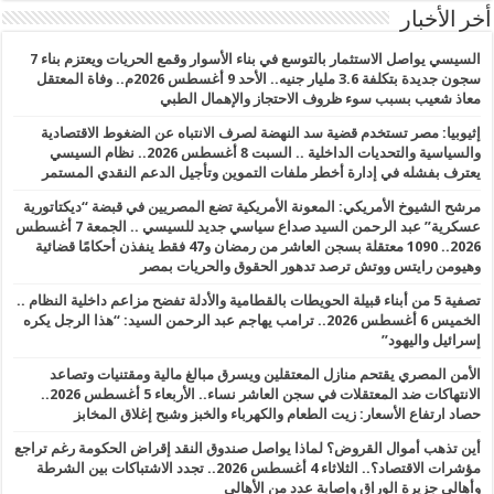
أخر الأخبار
السيسي يواصل الاستثمار بالتوسع في بناء الأسوار وقمع الحريات ويعتزم بناء 7
سجون جديدة بتكلفة 3.6 مليار جنيه.. الأحد 9 أغسطس 2026م.. وفاة المعتقل
معاذ شعيب بسبب سوء ظروف الاحتجاز والإهمال الطبي
إثيوبيا: مصر تستخدم قضية سد النهضة لصرف الانتباه عن الضغوط الاقتصادية
والسياسية والتحديات الداخلية .. السبت 8 أغسطس 2026.. نظام السيسي
يعترف بفشله في إدارة أخطر ملفات التموين وتأجيل الدعم النقدي المستمر
مرشح الشيوخ الأمريكي: المعونة الأمريكية تضع المصريين في قبضة “ديكتاتورية
عسكرية” عبد الرحمن السيد صداع سياسي جديد للسيسي .. الجمعة 7 أغسطس
2026.. 1090 معتقلة بسجن العاشر من رمضان و47 فقط ينفذن أحكامًا قضائية
وهيومن رايتس ووتش ترصد تدهور الحقوق والحريات بمصر
تصفية 5 من أبناء قبيلة الحويطات بالقطامية والأدلة تفضح مزاعم داخلية النظام ..
الخميس 6 أغسطس 2026.. ترامب يهاجم عبد الرحمن السيد: “هذا الرجل يكره
إسرائيل واليهود”
الأمن المصري يقتحم منازل المعتقلين ويسرق مبالغ مالية ومقتنيات وتصاعد
الانتهاكات ضد المعتقلات في سجن العاشر نساء.. الأربعاء 5 أغسطس 2026..
حصاد ارتفاع الأسعار: زيت الطعام والكهرباء والخبز وشبح إغلاق المخابز
أين تذهب أموال القروض؟ لماذا يواصل صندوق النقد إقراض الحكومة رغم تراجع
مؤشرات الاقتصاد؟.. الثلاثاء 4 أغسطس 2026.. تجدد الاشتباكات بين الشرطة
وأهالي جزيرة الوراق وإصابة عدد من الأهالي