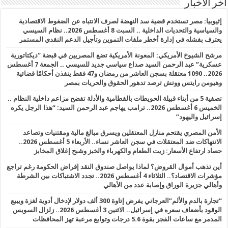
أخر الأخبار
إثيوبيا: مصر تستخدم قضية سد النهضة لصرف الانتباه عن الضغوط الاقتصادية
والسياسية والتحديات الداخلية .. السبت 8 أغسطس 2026.. نظام السيسي
يعترف بفشله في إدارة أخطر ملفات التموين وتأجيل الدعم النقدي المستمر
مرشح الشيوخ الأمريكي: المعونة الأمريكية تضع المصريين في قبضة “ديكتاتورية
عسكرية” عبد الرحمن السيد صداع سياسي جديد للسيسي .. الجمعة 7 أغسطس
2026.. 1090 معتقلة بسجن العاشر من رمضان و47 فقط ينفذن أحكامًا قضائية
وهيومن رايتس ووتش ترصد تدهور الحقوق والحريات بمصر
تصفية 5 من أبناء قبيلة الحويطات بالقطامية والأدلة تفضح مزاعم داخلية النظام ..
الخميس 6 أغسطس 2026.. ترامب يهاجم عبد الرحمن السيد: “هذا الرجل يكره
إسرائيل واليهود”
الأمن المصري يقتحم منازل المعتقلين ويسرق مبالغ مالية ومقتنيات وتصاعد
الانتهاكات ضد المعتقلات في سجن العاشر نساء.. الأربعاء 5 أغسطس 2026..
حصاد ارتفاع الأسعار: زيت الطعام والكهرباء والخبز وشبح إغلاق المخابز
أين تذهب أموال القروض؟ لماذا يواصل صندوق النقد إقراض الحكومة رغم تراجع
مؤشرات الاقتصاد؟.. الثلاثاء 4 أغسطس 2026.. تجدد الاشتباكات بين الشرطة
وأهالي جزيرة الوراق وإصابة عدد من الأهالي
“تجارة بالدم والألم”العرجاني يفرض إتاوة 300 ألف دولار لإدخال أدوية لغزة ويبيع
الوقود بأضعاف سعره في إسرائيل.. الاثنين 3 أغسطس 2026.. زلزال السويس
المدمر مع ساعات الفجر بقوة 5.6 درجات وتوابع مرعبة تهز المحافظات