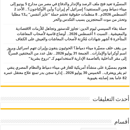
المسيّرة تعيد فتح ملف الرصد والإنذار والدفاع في مصر من مدارج 5 يونيو إلى
ميناء دمياط ومن المستفيد؟ إسرائيل أم إيران؟ وأين الأوكتاجون؟.. الأحد 2
أغسطس 2026م.. 8 منظمات حقوقية تختتم حملة “عايز أتنفس” بـ13 مطلبا
وتحذر من موت المحتجزين بسبب التكدس والحر
حملة بقاء السيسي ليوم الدين: تجاوز للدستور وتجاهل للأزمات الاقتصادية
والمعيشية.. السبت 1 أغسطس 2026.. أوضاع قاسية لأصحاب المعاشات
المتأخرة 6 أشهر شهادات مُحْزِنة لأصحاب المعاشات والعيش على الكفاف
من يقف خلف مسيّرة ميناء دمياط؟ الحوثيون ينفون وإيران تتهم اسرائيل وبروز
اسم أوكرانيا والإمارات.. الجمعة 31 يوليو 2026.. نقل عدد من المختفين قسريًّا
إلى مقر الداخلية بالعاصمة الإدارية لاستخدامهم كـ “دروع بشرية”
هجوم بمسيّرة على منشأة أمريكية للغاز في ميناء دمياط والنظام المصري ينفي
ثم يقر ويعترف.. الخميس 30 يوليو 2026.. إدارة سجن بدر تمنع علاج معتقل عمره
82 عاما بعد إصابته بغيبوبة
أحدث التعليقات
أقسام