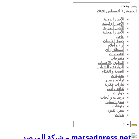
الجمعة , 7 أغسطس 2026
الأخبار الدولية
الأخبار الإقليمة
الأخبار العربية
الأخبار المحلية
عاجل
حقوق الانسان
أراء و أقلام
أستطلاع رأي
اعتصامات
متفرقات
التداوي بالاعشاب
الرياضة و الشباب
الصحة و الغذاء
تحقيقات
تراجم و سير
تيارات فكرية
ثقافة و أدب
حوارات
درسات و أبحاث
صدى المنابر
منوعات
نبض الفتوى
ندوات