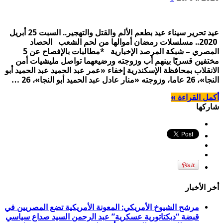
عيد تحرير سيناء عيد بطعم الألم والقتل والتهجير.. السبت 25 أبريل
2020.. مسلسلات رمضان أموالها من لحم الشعب الحصاد
المصري – شبكة المرصد الإخبارية *مطالبات بالإفصاح عن 5
مختفين قسريًا بينهم أب وزوجته ورضيعهما تواصل مليشيات أمن
الانقلاب بمحافظة الإسكندرية إخفاء «عمر عبد الحميد عبد الحميد أبو
النجا»، 26 عاما، وزوجته «منار عادل عبد الحميد أبو النجا»، 26 …
أكمل القراءة »
شاركها
أخر الأخبار
مرشح الشيوخ الأمريكي: المعونة الأمريكية تضع المصريين في
قبضة “ديكتاتورية عسكرية” عبد الرحمن السيد صداع سياسي