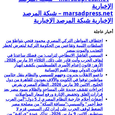
marsadpress.net – شبكة المرصد
الإخبارية شبكة المرصد الإخبارية
أخبار عاجلة
اختطاف المواطن التركي المصري محمود فتحي بتواطؤ من
السلطات الليبية وتقاعس من الحكومة التركية ليتعرض لخطر
التعذيب والموت بمصر
السيسي الفاشل الانبطاحي لترامب: من فضلك ساعدنا في
إيقاف الحرب وأنت قادر على ذلك.. الثلاثاء 31 مارس 2026..
الأزهر: قانون إعدام الأسرى الفلسطينيين يكشف انهيار
القانون الدولي ويهدد القيم الإنسانية
داعمو الانقلاب يديرون وجههم للسيسي والنظام ينقل جثامين
مواطنين توفوا في الكويت والآلاف يعودون للقاهرة من دول
الخليج.. الاثنين 30 مارس 2026.. النظام المصري يفرض
إجراءات تقشف جديدة على المساجد والظلام يسود مصر بعد
قرارات الغلق وتخفيض الإنارة ورفع أسعار المواصلات
أضغاث أحلام خارجية النظام المصري لـ 5 دول:”أمن العرب
خط أحمر” والسيسي:”مسافة السكة” من مصلحة مصر
الضغط لوقف الحرب على إيران لكن السيسي قزم لا
يستطيع.. الاثنين 9 مارس 2026.. تذاكر عودة “خرافية” من