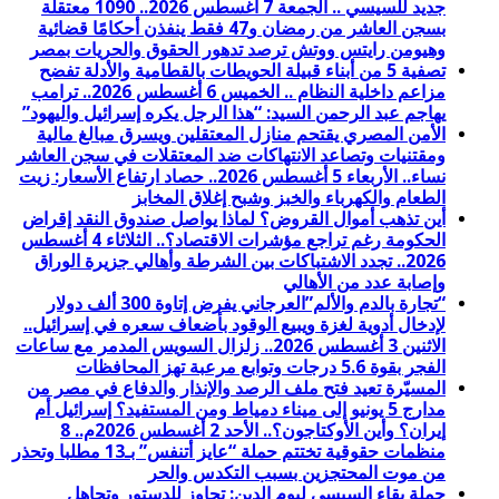
جديد للسيسي .. الجمعة 7 أغسطس 2026.. 1090 معتقلة
بسجن العاشر من رمضان و47 فقط ينفذن أحكامًا قضائية
وهيومن رايتس ووتش ترصد تدهور الحقوق والحريات بمصر
تصفية 5 من أبناء قبيلة الحويطات بالقطامية والأدلة تفضح
مزاعم داخلية النظام .. الخميس 6 أغسطس 2026.. ترامب
يهاجم عبد الرحمن السيد: “هذا الرجل يكره إسرائيل واليهود”
الأمن المصري يقتحم منازل المعتقلين ويسرق مبالغ مالية
ومقتنيات وتصاعد الانتهاكات ضد المعتقلات في سجن العاشر
نساء.. الأربعاء 5 أغسطس 2026.. حصاد ارتفاع الأسعار: زيت
الطعام والكهرباء والخبز وشبح إغلاق المخابز
أين تذهب أموال القروض؟ لماذا يواصل صندوق النقد إقراض
الحكومة رغم تراجع مؤشرات الاقتصاد؟.. الثلاثاء 4 أغسطس
2026.. تجدد الاشتباكات بين الشرطة وأهالي جزيرة الوراق
وإصابة عدد من الأهالي
“تجارة بالدم والألم”العرجاني يفرض إتاوة 300 ألف دولار
لإدخال أدوية لغزة ويبيع الوقود بأضعاف سعره في إسرائيل..
الاثنين 3 أغسطس 2026.. زلزال السويس المدمر مع ساعات
الفجر بقوة 5.6 درجات وتوابع مرعبة تهز المحافظات
المسيّرة تعيد فتح ملف الرصد والإنذار والدفاع في مصر من
مدارج 5 يونيو إلى ميناء دمياط ومن المستفيد؟ إسرائيل أم
إيران؟ وأين الأوكتاجون؟.. الأحد 2 أغسطس 2026م.. 8
منظمات حقوقية تختتم حملة “عايز أتنفس” بـ13 مطلبا وتحذر
من موت المحتجزين بسبب التكدس والحر
حملة بقاء السيسي ليوم الدين: تجاوز للدستور وتجاهل