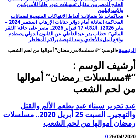
الخليج للمصريين مقابل تسهيلات عبور طابا للأمريكيين
والإسرائيليين
محاكمات بلا ضمانات: أنماط الانتهاكات المنهجية لضمانات
المحاكمة العادلة أمام دوائر جنايات الإرهاب (سبتمبر 2024 –
يناير 2026).. الثلاثاء 17 فبراير 2026.. مصر على حافة”الفقر
المائي”: خطاب بدر عبدالعاطي عن القانون الدولي يصطدم
بواقع الملء الأحادي وسد النهضة يراكم المخاطر
الرئيسية
»
الوسم:
“#مسلسلات_رمضان” أموالها من لحم الشعب
أرشيف الوسم :
“#مسلسلات_رمضان” أموالها
من لحم الشعب
عيد تحرير سيناء عيد بطعم الألم والقتل
والتهجير.. السبت 25 أبريل 2020.. مسلسلات
رمضان أموالها من لحم الشعب
0
26/04/2020