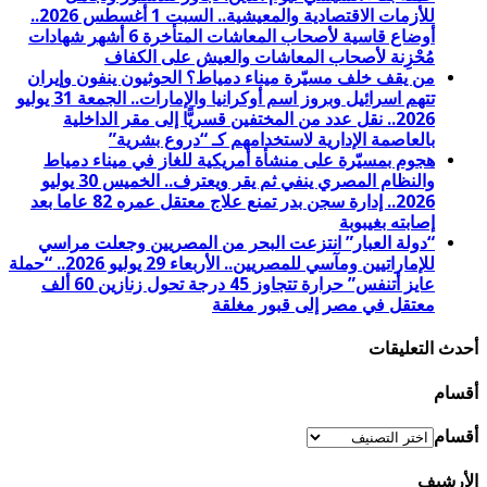
للأزمات الاقتصادية والمعيشية.. السبت 1 أغسطس 2026..
أوضاع قاسية لأصحاب المعاشات المتأخرة 6 أشهر شهادات
مُحْزِنة لأصحاب المعاشات والعيش على الكفاف
من يقف خلف مسيّرة ميناء دمياط؟ الحوثيون ينفون وإيران
تتهم اسرائيل وبروز اسم أوكرانيا والإمارات.. الجمعة 31 يوليو
2026.. نقل عدد من المختفين قسريًّا إلى مقر الداخلية
بالعاصمة الإدارية لاستخدامهم كـ “دروع بشرية”
هجوم بمسيّرة على منشأة أمريكية للغاز في ميناء دمياط
والنظام المصري ينفي ثم يقر ويعترف.. الخميس 30 يوليو
2026.. إدارة سجن بدر تمنع علاج معتقل عمره 82 عاما بعد
إصابته بغيبوبة
“دولة العبار” انتزعت البحر من المصريين وجعلت مراسي
للإماراتيين ومآسي للمصريين.. الأربعاء 29 يوليو 2026.. “حملة
عايز أتنفس” حرارة تتجاوز 45 درجة تحول زنازين 60 ألف
معتقل في مصر إلى قبور مغلقة
أحدث التعليقات
أقسام
أقسام
الأرشيف