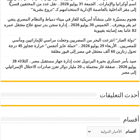
اسم أوكرانيا والإمارات.. الجمعة 31 يوليو 2026.. نقل عدد من المختفين قسريًّا
إلى مقر الداخلية بالعاصمة الإدارية لاستخدامهم كـ “دروع بشرية”
هجوم بمسيّرة على منشأة أمريكية للغاز في ميناء دمياط والنظام المصري ينفي
ثم يقر ويعترف.. الخميس 30 يوليو 2026.. إدارة سجن بدر تمنع علاج معتقل عمره
82 عاما بعد إصابته بغيبوبة
“دولة العبار” انتزعت البحر من المصريين وجعلت مراسي للإماراتيين ومآسي
للمصريين.. الأربعاء 29 يوليو 2026.. “حملة عايز أتنفس” حرارة تتجاوز 45 درجة
تحول زنازين 60 ألف معتقل في مصر إلى قبور مغلقة
صيد بأمر عسكري بحيرة البردويل تحت إدارة جهاز مستقبل مصر.. الثلاثاء 28
يوليو 2026.. صفقة غاز محتملة بـ 20 مليار دولار تعزز صادرات الاحتلال الإسرائيلي
إلى مصر
أحدث التعليقات
أقسام
أقسام