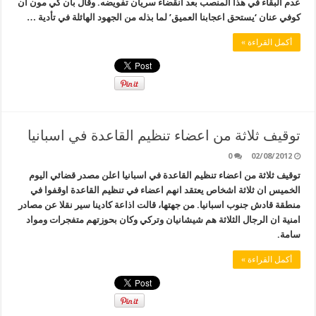
عدم البقاء في هذا المنصب بعد انقضاء سريان تفويضه. وقال بان كي مون ان
كوفي عنان ‘يستحق اعجابنا العميق’ لما بذله من الجهود الهائلة في تأدية …
أكمل القراءة »
توقيف ثلاثة من اعضاء تنظيم القاعدة في اسبانيا
0
02/08/2012
توقيف ثلاثة من اعضاء تنظيم القاعدة في اسبانيا اعلن مصدر قضائي اليوم
الخميس ان ثلاثة اشخاص يعتقد انهم اعضاء في تنظيم القاعدة اوقفوا في
منطقة قادش جنوب اسبانيا. من جهتها، قالت اذاعة كادينا سير نقلا عن مصادر
امنية ان الرجال الثلاثة هم شيشانيان وتركي وكان بحوزتهم متفجرات ومواد
سامة.
أكمل القراءة »