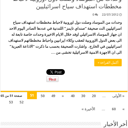
مخططات استهداف سياح اسرائيليين
0
22/07/2012
وحدات من الموساد وصلت دول اوروبية لاحباط مخططات استهداف سياح
اسرائيليين الت صحيفة “صنداي تايمز” اللندنية في عددها الصادر اليوم الاحد
ان جهاز الموساد الاسرائيلي اوفد خلال الايام الاخيرة وحدات خاصة تابعة له
الى بعض الدول الاوروبية لتعقب وكلاء ايرانيين واحباط مخططاتهم لاستهداف
اسرائيليين في الخارج. واشارت الصحيفة بحسب ما ذكرت “الاذاعة العبرية”
الى ان الاجهزة الامنية الاسرائيلية تخشى من …
أكمل القراءة »
51
« الأولى
...
20
30
40
«
49
50
صفحة 51 من 65
53
52
»
60
...
الأخيرة »
أخر الأخبار