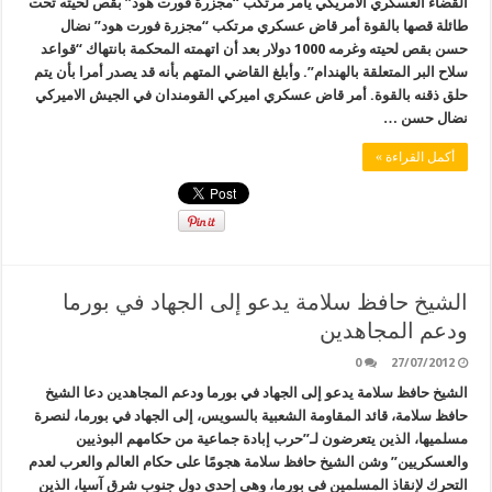
القضاء العسكري الأمريكي يأمر مرتكب “مجزرة فورت هود” بقص لحيته تحت
طائلة قصها بالقوة أمر قاض عسكري مرتكب “مجزرة فورت هود” نضال
حسن بقص لحيته وغرمه 1000 دولار بعد أن اتهمته المحكمة بانتهاك “قواعد
سلاح البر المتعلقة بالهندام”. وأبلغ القاضي المتهم بأنه قد يصدر أمرا بأن يتم
حلق ذقنه بالقوة. أمر قاض عسكري اميركي القومندان في الجيش الاميركي
نضال حسن …
أكمل القراءة »
الشيخ حافظ سلامة يدعو إلى الجهاد في بورما
ودعم المجاهدين
0
27/07/2012
الشيخ حافظ سلامة يدعو إلى الجهاد في بورما ودعم المجاهدين دعا الشيخ
حافظ سلامة، قائد المقاومة الشعبية بالسويس، إلى الجهاد في بورما، لنصرة
مسلميها، الذين يتعرضون لـ”حرب إبادة جماعية من حكامهم البوذيين
والعسكريين” وشن الشيخ حافظ سلامة هجومًا على حكام العالم والعرب لعدم
التحرك لإنقاذ المسلمين فى بورما، وهى إحدى دول جنوب شرق آسيا، الذين