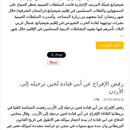
شينجيانغ شبكة المرصد الإخبارية قامت السلطات الصينية بحظر الصيام على
المسؤولين والطلاب المسلمين في إقليم شينجيانغ (تركستان الشرقية) خلال
شهر رمضان، كما منعتهم من زيارة المساجد. وأصدرت السلطات الصينية
نشرات توجيهية لقادة الحزب الشيوعي في إقليم شينجيانغ، شمال غربي
البلاد، تأمرهم فيها بتقييد النشاطات الدينية للمسلمين في الإقليم خلال شهر
…
أكمل القراءة »
رفض الإفراج عن أبي قتادة لحين ترحيله إلى
الأردن
0
31/07/2012
رفض الإفراج عن أبي قتادة لحين ترحيله إلى الأردن رفضت المحكمة العليا في
بريطانيا الثلاثاء الإفراج عن أبي قتادة لحين ترحيله إلى الأردن . وقال محامي
الدفاع عن ابي قتادة ان مدة احتجاز موكله هي الاطول في تاريخ القانون
البريطاني وان مدة سبع سنوات في سجن ذو حراسة مشددة لموكله تعتبر غير