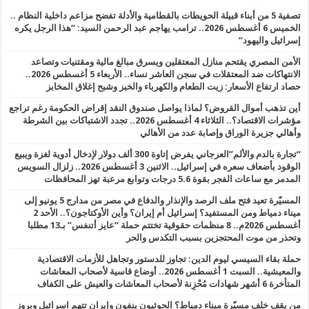
تصفية 5 من أبناء قبيلة الحويطات بالقطامية والأدلة تفضح مزاعم داخلية النظام ..
الخميس 6 أغسطس 2026.. ترامب يهاجم عبد الرحمن السيد: “هذا الرجل يكره
إسرائيل واليهود”
الأمن المصري يقتحم منازل المعتقلين ويسرق مبالغ مالية ومقتنيات وتصاعد
الانتهاكات ضد المعتقلات في سجن العاشر نساء.. الأربعاء 5 أغسطس 2026..
حصاد ارتفاع الأسعار: زيت الطعام والكهرباء والخبز وشبح إغلاق المخابز
أين تذهب أموال القروض؟ لماذا يواصل صندوق النقد إقراض الحكومة رغم تراجع
مؤشرات الاقتصاد؟.. الثلاثاء 4 أغسطس 2026.. تجدد الاشتباكات بين الشرطة
وأهالي جزيرة الوراق وإصابة عدد من الأهالي
“تجارة بالدم والألم”العرجاني يفرض إتاوة 300 ألف دولار لإدخال أدوية لغزة ويبيع
الوقود بأضعاف سعره في إسرائيل.. الاثنين 3 أغسطس 2026.. زلزال السويس
المدمر مع ساعات الفجر بقوة 5.6 درجات وتوابع مرعبة تهز المحافظات
المسيّرة تعيد فتح ملف الرصد والإنذار والدفاع في مصر من مدارج 5 يونيو إلى
ميناء دمياط ومن المستفيد؟ إسرائيل أم إيران؟ وأين الأوكتاجون؟.. الأحد 2
أغسطس 2026م.. 8 منظمات حقوقية تختتم حملة “عايز أتنفس” بـ13 مطلبا
وتحذر من موت المحتجزين بسبب التكدس والحر
حملة بقاء السيسي ليوم الدين: تجاوز للدستور وتجاهل للأزمات الاقتصادية
والمعيشية.. السبت 1 أغسطس 2026.. أوضاع قاسية لأصحاب المعاشات
المتأخرة 6 أشهر شهادات مُحْزِنة لأصحاب المعاشات والعيش على الكفاف
من يقف خلف مسيّرة ميناء دمياط؟ الحوثيون ينفون وإيران تتهم اسرائيل وبروز