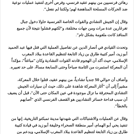
رهائن فرنسيين من بينهم عقيد فرنسي، وفرص أخرى لتنفيذ عمليات نوعية
ضد الحركات المسلحة المناهضة لهم؛ ولكننا لم نفعل
“.
وقال إن الجيش التشادي والقوات الخاصة الفرنسية حاولا دخول جبال
تغرغارين عدة مرات ومن جهات مختلفة، و”لكنهم فشلوا نتيجة لأن جميع
المنافذ كانت ملغومة بشكل تام
“.
وتحدث القيادي في أنصار الدين عن تفاصيل العملية التي قتل فيها عبد الحميد
أبو زيد، أمير كتيبة طارق بن زياد التابعة لتنظيم القاعدة ببلاد المغرب
الإسلامي، حيث أكد أن الهجوم قادته القوات التشادية وكان “مباغتاً”، مؤكداً
أن المعركة استمرت من الثامنة صباحاً وحتى السابعة مساءً، على حد تعبيره
.
وأضاف أن حوالي 50 جندياً تشادياً، من بينهم عقيد، قتلوا خلال المعركة،
مشيراً إلى أن “آثار المعركة شاهدة على ذلك، حيث أن سيارات الجيش
التشادي المحترقة ما تزال موجودة في عين المكان حتى الآن”، قبل أن يضيف
أن سبب فداحة خسائر التشاديين هو القصف الفرنسي الذي “أصابهم
بالخطأ
“.
وقال عن العمليات والاشتباكات التي شهدتها مدينة تمبكتو التاريخية، إنها من
تنفيذ يحي أبو الهمام، أمير منطقة الصحراء وخليفة أبو زيد في قيادة كتيبة
طارق بن زياد التابعة لتنظيم القاعدة ببلاد المغرب الإسلامي، وبدعم من