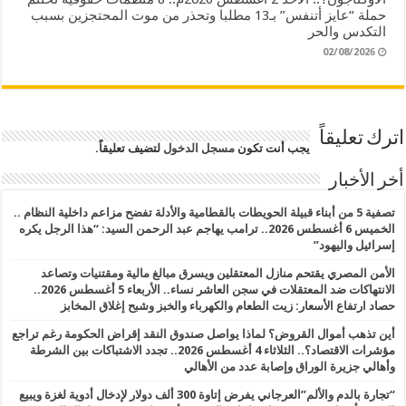
حملة “عايز أتنفس” بـ13 مطلبا وتحذر من موت المحتجزين بسبب
التكدس والحر
02/08/2026
اترك تعليقاً
يجب أنت تكون
مسجل الدخول
لتضيف تعليقاً.
أخر الأخبار
تصفية 5 من أبناء قبيلة الحويطات بالقطامية والأدلة تفضح مزاعم داخلية النظام ..
الخميس 6 أغسطس 2026.. ترامب يهاجم عبد الرحمن السيد: “هذا الرجل يكره
إسرائيل واليهود”
الأمن المصري يقتحم منازل المعتقلين ويسرق مبالغ مالية ومقتنيات وتصاعد
الانتهاكات ضد المعتقلات في سجن العاشر نساء.. الأربعاء 5 أغسطس 2026..
حصاد ارتفاع الأسعار: زيت الطعام والكهرباء والخبز وشبح إغلاق المخابز
أين تذهب أموال القروض؟ لماذا يواصل صندوق النقد إقراض الحكومة رغم تراجع
مؤشرات الاقتصاد؟.. الثلاثاء 4 أغسطس 2026.. تجدد الاشتباكات بين الشرطة
وأهالي جزيرة الوراق وإصابة عدد من الأهالي
“تجارة بالدم والألم”العرجاني يفرض إتاوة 300 ألف دولار لإدخال أدوية لغزة ويبيع