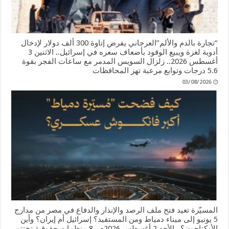
“تجارة بالدم والألم”العرجاني يفرض إتاوة 300 ألف دولار لإدخال
أدوية لغزة ويبيع الوقود بأضعاف سعره في إسرائيل.. الاثنين 3
أغسطس 2026.. زلزال السويس المدمر مع ساعات الفجر بقوة
5.6 درجات وتوابع مرعبة تهز المحافظات
03/08/2026
المسيّرة تعيد فتح ملف الرصد والإنذار والدفاع في مصر من مدارج
5 يونيو إلى ميناء دمياط ومن المستفيد؟ إسرائيل أم إيران؟ وأين
الأوكتاجون؟.. الأحد 2 أغسطس 2026م.. 8 منظمات حقوقية تختتم