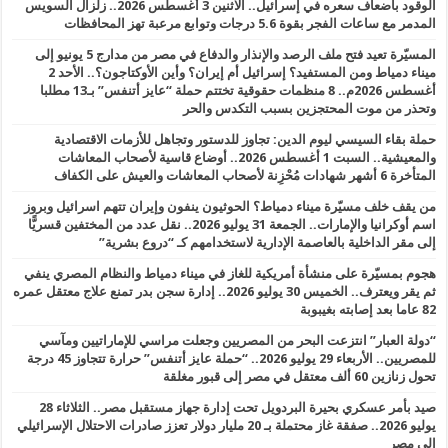
الوقود بأضعاف سعره في إسرائيل.. الاثنين 3 أغسطس 2026.. زلزال السويس
المدمر مع ساعات الفجر بقوة 5.6 درجات وتوابع مرعبة تهز المحافظات
المسيّرة تعيد فتح ملف الرصد والإنذار والدفاع في مصر من مدارج 5 يونيو إلى
ميناء دمياط ومن المستفيد؟ إسرائيل أم إيران؟ وأين الأوكتاجون؟.. الأحد 2
أغسطس 2026م.. 8 منظمات حقوقية تختتم حملة “عايز أتنفس” بـ13 مطلبا
وتحذر من موت المحتجزين بسبب التكدس والحر
حملة بقاء السيسي ليوم الدين: تجاوز للدستور وتجاهل للأزمات الاقتصادية
والمعيشية.. السبت 1 أغسطس 2026.. أوضاع قاسية لأصحاب المعاشات
المتأخرة 6 أشهر شهادات مُحْزِنة لأصحاب المعاشات والعيش على الكفاف
من يقف خلف مسيّرة ميناء دمياط؟ الحوثيون ينفون وإيران تتهم اسرائيل وبروز
اسم أوكرانيا والإمارات.. الجمعة 31 يوليو 2026.. نقل عدد من المختفين قسريًّا
إلى مقر الداخلية بالعاصمة الإدارية لاستخدامهم كـ “دروع بشرية”
هجوم بمسيّرة على منشأة أمريكية للغاز في ميناء دمياط والنظام المصري ينفي
ثم يقر ويعترف.. الخميس 30 يوليو 2026.. إدارة سجن بدر تمنع علاج معتقل عمره
82 عاما بعد إصابته بغيبوبة
“دولة العبار” انتزعت البحر من المصريين وجعلت مراسي للإماراتيين ومآسي
للمصريين.. الأربعاء 29 يوليو 2026.. “حملة عايز أتنفس” حرارة تتجاوز 45 درجة
تحول زنازين 60 ألف معتقل في مصر إلى قبور مغلقة
صيد بأمر عسكري بحيرة البردويل تحت إدارة جهاز مستقبل مصر.. الثلاثاء 28
يوليو 2026.. صفقة غاز محتملة بـ 20 مليار دولار تعزز صادرات الاحتلال الإسرائيلي
إلى مصر