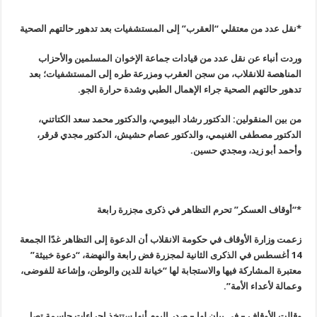
*نقل عدد من معتقلي “العقرب” إلى المستشفيات بعد تدهور حالتهم الصحية
وردت أنباء عن نقل عدد من قيادات جماعة الإخوان المسلمين والأحزاب
المناهصة للانقلاب، من سجن العقرب ومزرعة طره إلى المستشفيات؛ بعد
تدهور حالتهم الصحية جراء الإهمال الطبي وشدة حرارة الجو
.
من بين المنقولين: الدكتور رشاد البيومي، والدكتور محمد سعد الكتاتني،
الدكتور مصطفى الغنيمي، والدكتور عصام حشيش، الدكتور مجدي قرقر،
وأحمد أبو زيد، ومجدي حسين
.
*
“
أوقاف العسكر” تحرم التظاهر في ذكرى مجزرة رابعة
زعمت وزارة الأوقاف في حكومة الانقلاب أن الدعوة إلى التظاهر غدًا الجمعة
14
أغسطس في الذكرى الثانية لمجزرة فض رابعة والنهضة، “دعوة خبيثة”
معتبرة المشاركة فيها والاستجابة لها “خيانة للدين والوطن، وإشاعة للفوضى،
وعمالة لأعداء الأمة”.
وقالت الأوقاف – في بيان لها – صدر اليوم أنها ستتخذ إجراءات حاسمة تصل