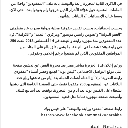
في الذكرى الثانية لمجزرة رابعة والنهضة، بات ملف “المفقودين” واحدًا من
الملفات المنسية حول هؤلاء الأحرار الذين خرجوا ولم يعودوا بعد.. حتى الآن،
وسط غياب الإحصائيات أو البيانات بشأنهم
.
وحسب إحصائيات، بحسب تقارير حقوقية محلية ودولية صدرت عن منظمتي
“العفو الدولية” و”هيومن رايتس مونيتور” ومركزي
“
النديم” و”الكرامة”، فإن
عدد المفقودين منذ مجزرة رابعة والنهضة في 14 أغسطس
2013
بلغت 250
في رابعة و150 شخصا في النهضة، ما يشي بقلق بالغ على المئات من
المواطنين المفقودين الذين لم يتمتعوا بزخم إعلامي وحقوقي
.
ورغم إعلان قناة الجزيرة مباشر مصر بعد مجزرة الفض عن تدشين صفحة
على موقع التواصل الاجتماعى “فيس بوك” لجمع وحصر أسماء “مفقودي
رابعة العدوية” ،إلا أن القناة أهملت الحملة بعد أيام من تدشنها وبلغ عدد
البلاغات عن المفقودين 250 مفقودا فقط، حتى الصفحة الخاصة التي دشنها
نشطاء على الفيس بوك بعد أيام من المجزرة، توقفت بعد أسابيع قليلة،
وأصبحت صفحة مهجورة تماما مثل قضية المفقودين
.
رابط صفحة
“
مفقود ورابعة والنهضة” على فيس بوك
https://www.facebook.com/mafkodarabha
جبهة استقلال القضاء