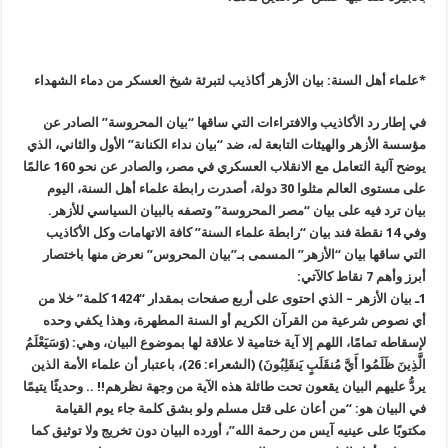
*علماء أهل السنة: بيان الأزهر أكاذيب لتبرئة شيخ العسكر من دماء الشهداء
في إطار رد الأكاذيب والافتراءات التي ساقها “بيان المحروسة” الصادر عن
مؤسسة الأزهر والهيئات التابعة له، ضد “بيان نداء الكنانة” الأول والثاني، الذي
يوضح آلية التعامل مع الانقلاب العسكري في مصر، والصادر عن نحو 160 عالمًا
على مستوى العالم مثلوا 30 دولة، أصدرت رابطة علماء أهل السنة، اليوم
بيان ترد فيه على بيان “مصر المحروسة” وتصفه بالبيان السياسي للأزهر
.
وفي 14 نقطة فند بيان “رابطة علماء السنة” كافة الاتهامات وكل الأكاذيب
التي ساقها بيان “الأزهر” المسمى بـ”بيان المحروس” نعرض منها باختصار
أبرز وأهم 7 نقاط كالآتي
:
1
ـ بيان الأزهر – الذي احتوى على أربع صفحات بمقدار “1424 كلمة
”
خلا من
أي نصوص شرعية من القرآن الكريم أو السنة المطهرة، وهذا يكفي وحده
لإسقاطه تمامًا، اللهم إلا آية ختامية لا علاقة لها بموضوع البيان، وهي
: (
وَسَيَعْلَمُ
الَّذِينَ ظَلَمُوا أَيَّ مُنقَلَبٍ يَنقَلِبُونَ) (الشعراء
: 26)
، باعتبار أن علماء الأمة الذين
يردُّ عليهم البيان يقعون تحت طائلة هذه الآية من وجهة نظرهم!! .. وحديثًا يتيمًا
في البيان هو: “من أعان على قتل مسلم ولو بشق كلمة جاء يوم القيامة
مكتوبًا على عينيه آيس من رحمة الله”، أورده البيان دون تخريج ولا توثيق كما