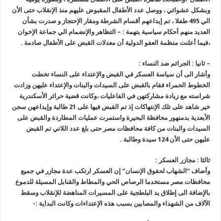
وبشكل عشوائي ، ووصل عدد الأطفال المقبوض عليهم منذ الإنقلاب حتى الأن
الي 495 طفلا ، تم إيداعهم أقسام الشرطة ومقار الإحتجاز و صدرت بشأن
العديد منهم أحكام سياسية بتهمة : – التظاهر والإنضمام الي جماعة الإخوان
،فيما أعلنت منظمة العفو الدولية أن معدلات القبض على الأطفال صادمة
.
–
ثانيا : الجرائم ضد النساء
:
وأشار الى أن سياسة العسكر في القبض والإعتداء على النساء تخطت
الخطوط الحمراء فقام بالقبض على السيدات والبنات والإعتداء عليهن وزادت
شراسته مع زيادة مشاركتهن في الفاعليات ،وكانت قضية حرائر الأسكندرية
خير شاهد على تلك الإنتهاكات إذ تم القبض فيها على 21 طالبة وإيداعهن سجن
الأبعدية بدمنهور محافظة البحيرة واستمرت عمليات المطاردة والقبض على
السيدات والبنات من كافة محافظات مصر حتى بلغ عدد اللاتي تم القبض
عليهن حتى الأن
124
سيدة وطالبة
.
ثالثا : مجازر العسكر
:
وأضاف “الشهاب لحقوق الإنسان” إن العسكر ارتكب عدة مجازر في جميع
محافظات مصر مستخدما الرصاص الحي والمطاط والقنابل المسيلة للدموع
بالإضافة الى إطلاق يد البلطجية على المسيرات المناهضة للإنقلاب وسقط
الآلاف من الشهداء والمصابين بسبب هذه الإعتداءات وكانت البداية
:-