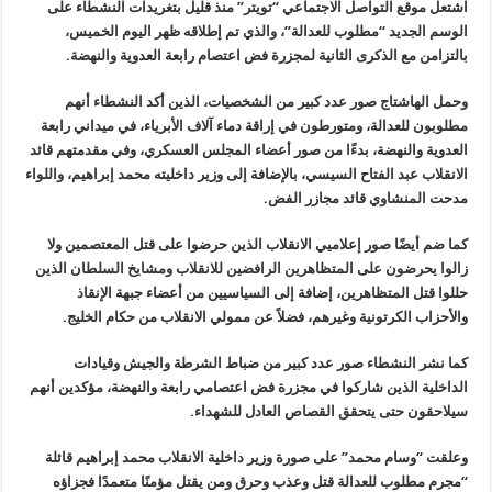
اشتعل موقع التواصل الاجتماعي “تويتر” منذ قليل بتغريدات النشطاء على
الوسم الجديد “مطلوب للعدالة”، والذي تم إطلاقه ظهر اليوم الخميس،
بالتزامن مع الذكرى الثانية لمجزرة فض اعتصام رابعة العدوية والنهضة
.
وحمل الهاشتاج صور عدد كبير من الشخصيات، الذين أكد النشطاء أنهم
مطلوبون للعدالة، ومتورطون في إراقة دماء آلاف الأبرياء، في ميداني رابعة
العدوية والنهضة، بدءًا من صور أعضاء المجلس العسكري، وفي مقدمتهم قائد
الانقلاب عبد الفتاح السيسي، بالإضافة إلى وزير داخليته محمد إبراهيم، واللواء
مدحت المنشاوي قائد مجازر الفض
.
كما ضم أيضًا صور إعلاميي الانقلاب الذين حرضوا على قتل المعتصمين ولا
زالوا يحرضون على المتظاهرين الرافضين للانقلاب ومشايخ السلطان الذين
حللوا قتل المتظاهرين، إضافة إلى السياسيين من أعضاء جبهة الإنقاذ
والأحزاب الكرتونية وغيرهم، فضلاً عن ممولي الانقلاب من حكام الخليج
.
كما نشر النشطاء صور عدد كبير من ضباط الشرطة والجيش وقيادات
الداخلية الذين شاركوا في مجزرة فض اعتصامي رابعة والنهضة، مؤكدين أنهم
سيلاحقون حتى يتحقق القصاص العادل للشهداء
.
وعلقت “وسام محمد” على صورة وزير داخلية الانقلاب محمد إبراهيم قائلة
“مجرم مطلوب للعدالة قتل وعذب وحرق ومن يقتل مؤمنًا متعمدًا فجزاؤه