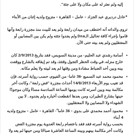
إليه ولم نعثر له على مكان ولا على جثة
”.
*
عادل درديري عبد الجزاد – عامل – القاهرة – متزوج ولديه إثنان من الأبناء
تروى والداته أنه اختطف من ميدان رابعة ولم يعد للبيت منذ مجزرة رابعة وأنها
قاموا بإجراء كافة تحاليل الـ
Dna
ولم يجدوا جثته ولم يكن بين المصابين أو
المعتقليين ولم يعد بيته حتى الآن
.
أسامة رشدي عبد الحليم- من مدينة السويس، فقد بتاريخ 2/9/2013 كان
خارج منزله، في وقت الحظر التجول وقتئذ، وقد تم إيقافه بالشارع ووقعت
بينه وبين أحد الضباط مشادة ومن وقتها لم يعد لبيته ولا يعلم مكانه
.
محمود محمد عبد السميع -36 عاما- من الفيوم، حسب رواية أسرته، فإن
قد تغيب يوم الأربعاء 14/8/2013 أحداث مجزرة
“
فض رابعة”، وكانت أخر
مكالمة بينه وبين أسرته كانت يومها الساعة السادسة مساءً وكان موجودًا
حينها بشارع الطيران، ومن بعدها انقطعت أخباره ولم يجدوه.. لا بين
الشهداء ولا المصابين ولا المعتقليين
.
محمود أحمد محمدي على بدوي – 36 عاما ً- القاهرة – عامل – متزوج ولديه
4 أبناء
بحسب رواية أسرته فقد فقد باعتصام رابعة العدوية يوم مجزرة الفض
وكانت أخر مكالمة بينهم وبينه الساعة العاشرة صباحًا ومن حينها لم يعد ولا