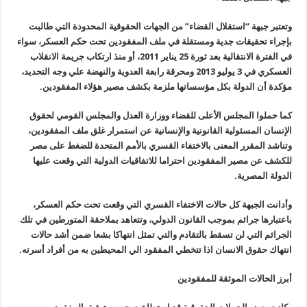
وتعتبر جبهة “استقلال القضاء” من الجهات الحقوقية المحدودة التي طالبت
بإجراء تحقيقات جدية ومستقلة في ملف المفقودين تحت حكم العسكر، سواء
في الفترة الانتقالية بعد ثورة 25 يناير
2011
، أو منذ ارتكاب جريمة الانقلاب
العسكري في 3 يوليو 2013 ومحرقة رابعة العدوية والنهضة علي وجه التحديد،
مؤكدة أن الدولة بكل مؤسساتها ملزمة بكشف مصير هؤلاء المفقودين
.
كما حملوا المجلس الأعلى للقضاء ووزارة العدل والمجلس القومي لحقوق
الإنسان المسئولية القانونية والإنسانية عن استمرار غلق ملف المفقودين،
وتناشد المقرر المعنى بالاختفاء القسري بالأمم المتحدة للضغط على مصر
للكشف عن مصير المفقودين احتراما للاتفاقيات الدولية التي وقعت عليها
الدولة المصرية
.
وأدانت الجبهة كل حالات الاختفاء القسري التي وقعت تحت حكم العسكر،
باعتبارها جرائم بموجب القانون الدولي، وتتعاهد بملاحقة المتورطين في تلك
الجرائم التي لن تسقط بالتقادم والتي تمثل انتهاكا بشعا ضمن أشد حالات
انتهاك حقوق الانسان اذا تتخطي المفقود الي المحيطين به من أفراد أسرته
.
أبرز الحالات الموثقة للمفقودين