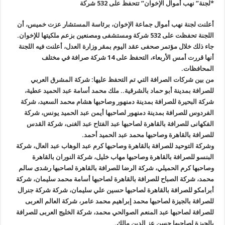
*لجنة” نهب أموال الإخوان” تتحفظ على 532 شركة
أعلنت لجنة نهب أموال جماعة الإخوان، برئاسة المستشار عزت خميس، أن
اللجنة تحفظت على 532 شركة ومستشفى ومصنعين بزعم ملكيتها للإخوان
.
جاء ذلك خلال مؤتمر صحفى عقد اليوم بمقر وزارة العدل، أعلنت فيه اللجنة
أنها قررت أمس الأربعاء، التحفظ على 14 شركة صرافة في مختلف
المحافظات
.
من بين شركات الصرافة التي تم التحفظ عليها: شركة المشرق العربي
للصرافة بمدينة أبو حماد بالشرقية.. ملك محمد أسامة عبد الحميد عطية،
شركة البحيرة للصرافة بمدينة دمنهور وصاحبها هشام محمد السعيد، شركة
الفردوس للصرافة بمدينة دمنهور لصاحبها أيمن عبد الحميد يونس، شركة
الفكهانى للصرافة بالقاهرة لصاحبها عبد الفتاح عبد الغنى، شركة القدس
للصرافة بالقاهرة وصاحبها محمد عبد الحميد أحمد
.
وشركة التوحيد للصرافة بالقاهرة وصاحبها كرم عبد الوهاب عبد العال، شركة
البنسو للصرافة بالقاهرة وصاحبها مهاب خليل، شركة النوران بالقاهرة
وصاحبها كرم الحميلي، شركة الرضا للصرافة بالقاهرة لصاحبها رشدى سالم
محمد، شركة الصباح للصرافة بالقاهرة لصاحبها أسامة محمد سليمان، شركة
أبرامكو للصرافة بالقاهرة لصاحبها حسين علي سليمان، شركة شركة جنرال
للصرافة بالجيزة لصاحبها محمد إبراهيم محمد عامر، شركة العالم العربى
للصرافة لصاحبها عبد المنعم الصوالحي محمد، شركة الخليج العربى للصرافة
بالجيزة لصاحبها حسن عز الدين مالك
.