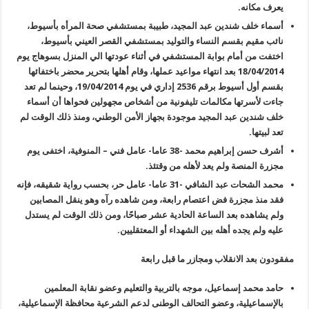
يعرف مكانه
.
أسماء خلف شندين عبد المجيد، طبيبة بمستشفي صحة المرأه بأسيوط،
نائب مقيم بقسم النساء والتوليد بمستشفي القصر العيني بأسيوط،
اختفت من أمام بوابة المستشفي في أثناء عودتها الي المنزل بسوهاج يوم
18/04/2014 بعد انتهاء مواعيد عملها، وقام أهلها بتحرير محضر باختفائها
بقسم أول أسيوط برقم 2536 إداري في يوم 19/04/2014، وحينما لم تعد
جاءت لأسرتها مكالمات تليفونية من أشخاص مجهولين فحواها أن أسماء
خلف شندين عبد المجيد موجودة بجهاز الأمن الوطني، ومنذ ذلك الوقت لم
تعد لبيتها
.
أشرف حسن إبراهيم محمد -38 عاما- عامل فني – المنوفية، اختفى يوم
مجزرة المنصة ولم يعد لأهله من وقتئذ
.
محمد الشحات عبد الشافي -31 عاما- عامل حر، بحسب رواية شقيقه، فإنه
فقد منذ مجزرة فض اعتصام رابعة، ومن شاهده رآه وهو ينقل المصابين
ولم يشاهده بعد الساعة الحادية عشر صباحًا، ومن ذلك الوقت لم يستدل
عليه ولم يجده أهله بين الشهداء أو المعتقليين
.
مفقودون بعد الانقلاب ومجازر ما قبل رابعة
حامد محمد إسماعيل، موجه بالتربية والتعليم وعضو نقابة المعلمين
بالإسماعيلية، وعضو التحالف الوطنى لدعم الشرعية محافظة الإسماعيلية،