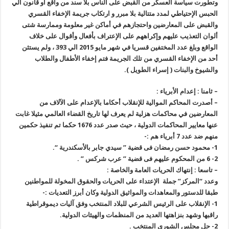
وتطورت سياسة العسكر من القبض على الناس بلا سند من واقع أو قانون الي
الحبس الإحتياطي لمدد متتالية بلا مبرر و ارتكاب جريمة الإخفاء القسري
والقبض على المعارضين واحتجازهم في أماكن غير معلومة وممارسة شتى
ألوان التعذيب عليهم وإكراههم على الإعتراف بأفعال وأقوال على خلاف
الواقع وبلغ عدد المختفين قسريا في شهر مايو 2015 الي 393 ، ولم يستثن
أحد من الإخفاء القسري من تلك الجريمة فتم إخفاء الأطفال والطلاب
والشيوخ والبنات ( إسراء الطويل
).
–
ثامنا : إعدام الأبرياء
:
–
أصدرت المحاكم الموالية للإنقلاب أحكاما بالإعدام على الآلاف من
المعارضين في محاكمات هزلية لم يعرف لها تاريخ القضاء العالمي مثيلا غابت
عنها معايير المحاكمات الدولية ، حيث صدر عدد 1676 حكما تم تنفيذ حكمين
منهم ضد عدد 7 أبرياء هم
:-
1-
محمود حسن رمضان فى قضية ” سيدي جابر بالأسكندرية
“.
2- 6
من المحكوم عليهم فى قضية ” عرب شركس
” .
–
تاسعا : إنتهاك الحريات العامة والخاصة
:
وعدد “المركز” جملة الإعتداء على الحريات والحقوق المخولة للمواطنين
طبقا للدستور والمعاهدات والمواثيق الدولية وكان أبرز التعديات
:-
1-
الإنقلاب على الرئيس الشرعي للبلاد المنتخب وفق آليات ديموقراطية
راقبها وشهد بنزاهتها العديد من المنظمات والهيئات الدولية
.
2-
حل مجلس الشورى المنتخب
.