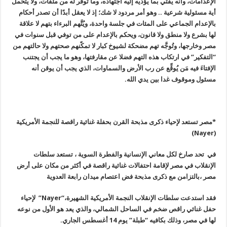
الإعدامات، وأنه يفتي بما يؤديه إليه اجتهاده، وما توفر له من ملفات، ولا يتحمل
أية مسئولية شرعية .. وهو أمر مردود لا شك؛ إذ لا يعقل أبدًا أن تصدر أحكام
بالإعدام الجماعي على المئات في جلسة واحدة، ويُتَّهم البرءاء بتهم لا علاقة
لها بشرع ولا منطق ولا قانون، ويحكم بالإعدام على من توفي قبل سنوات في
مصر وخارجها، وتُوجَّه تهم مضحكة لشيوخ كبار لا تمكّنهم صحتهم ولا حالتهم من
“التفكير” في ارتكاب هذه التهم فضلا عن مقارفتها، وهو ما يجب أن يجتنب
الإفتاءَ فيه مَن يُوقِّع عن رب الأرض والسماوات، الذي يجب أن يوقن أنه
مسئول وموقوف غدا بين يدي الله
.
*مصر تستعد لإحياء ذكرى مذبحة القرن بحفلة غنائية راقصة للنجمة الأمريكية
(Nayer)
في تحد صارخ لكل معاني الإنسانية والفطرة السوية ، تستعد سلطات
الإنقلاب في مصر لإقامة احتفالات غنائية راقصة في أكثر من مكان على أرض
مصر ،بالتزامن مع ذكرى مذبحة فض اعتصام ميدان رابعة العدوية
فقد استدعت سلطات الإنقلاب النجمة الأمريكية الشهيرة،
“Nayer”
لإحياء
حفل غنائي راقص ضخم في الساحل الشمالي، والذي يعد هو الأول من نوعه
لها في مصر، وذلك بكافيه “طبلة” يوم 14 أغسطس الجاري
.