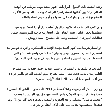
وتعد النجمة ذات الأصول البرازيلية، أشهر مغنية بوب أمريكية في الوقت
الحالي، وتشتهر بأغانيها الاستعراضية الراقصة، وقدمت العديد من الأغنيات
المشهورة عالميا، وشاركت في بعضها مع أهم نجوم الغناء بالعالم
.
ولم تكتف السلطات الإنقلابية بذلك بل أعلنت دار أوبرا الإسكندرية عن
تنظيمها لحفل غنائي يحييه الفنان على الحجار مع فرقته الموسيقية، ضمن
فعاليات المهرجان الصيفي، وذلك على مسرح “سيد درويش
“.
(
والحجار هو صاحب أشهر أغنية مؤيدة للإنقلاب العسكري والتي تدعو صراحة
لتقسيم الشعب المصري ، وهي بعنوان “احنا شعب وانتوا شعب” و التي
انتقدها عدد من الفنيين والنقاد واعتبروها سبة في جبين الفن المصري
)
كما يعتزم التليفزيون المصري الرسمي تقديم احدى حفلاته على مسرح
التليفزيون ، وذلك تحت شعار “مصر بتفرح” يوم الجمعة القادم والموافق 14
من أغسطس ،كما أعلنت بذلك القناة الأولى المصرية
.
وجدير بالذكر أنه و مع فجر 14 أغسطس 2013 قامت قوات الشرطة المصرية
-مدعومة بقوات من الجيش- بفض اعتصامين مؤيدين للرئيس المنتخب
“محمد مرسي” بميداني رابعة العدوية والنهضة بالقاهرة بعد أكثر من 48 يوما
قضاها المعتصمون هناك، مما خلف آلاف القتلى والجرحى
.