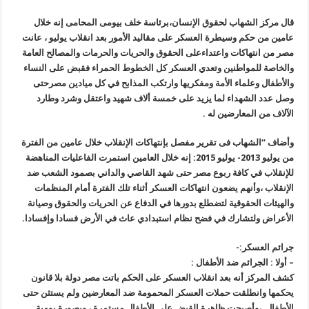
قال مركز الشهاب لحقوق الإنسان،برئاسة خلف بيومى المحامى إنه خلال
عامين من حكم وسيطرة العسكر على مقاليد الأمور بعد انقلاب يوليو ، عانت
مصر من انتهاكات واعتداءعلى الحقوق والحريات والحرمات والمصالح العامة
والخاصة للمواطنين وتعدي العسكر كل الخطوط الحمراء فقبض على النساء
والأطفال وعلماء الأمة ومفكريها وارتكب المذابح في كل ميادين مصرحتى
وصل عدد الشهداء لما يزيد على خمسة ألاف شهيد واعتقل وشرد وطارد
الآلاف من المعارضين له
.
وأضاف “الشهاب فى تقرير مفصل بإنتهاكات الإنقلاب خلال عامين من الفترة
من يوليو 2013- يوليو 2015: إنه خلال العامين استمرت الفاعليات المناهضة
للإنقلاب في كافة ربوع مصر حتى شهد القاصي والداني بصمود الشعب ضد
الإنقلاب ،وأنهم يضعون انتهاكات العسكر أثناء تلك الفترة أمام المنظمات
والهيئات الحقوقية لتضطلع بدورها في الدفاع عن الحريات والحقوق وصيانة
الأعراض ولتشارك في فضح نظام استبدادي عاث في الأرض فسادا وإفسادا
.
جرائم العسكر
:-
–
أولا : الجرائم ضد الأطفال
:
كشف المركز أنه بعد انقلاب العسكر على الحكم باتت مصر دولة بلا قانون
يحكمها وانطلقت حملات العسكر المحمومة ضد المعارضين ولم يستثن حتى
الأطفال
،وأصبحت ظاهرة القبض على الأطفال مستمرة ، وبصورة يومية