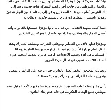
واشتعلت معركة قانون الوظيفة العامة الجديد بين سلطات الانقلاب من جانب
والعمال والموظفين من جانب آخر، وانضم للمعركة فئات جديدة دعت إلى
التظاهر من أمام مبنى نقابة الصحفيين ودعوا إلى إسقاط قانون الوظيفة فورًا
وهددوا باستمرار المظاهرات في حال تمسك حكومة الانقلاب به
.
فيما أكدت حكومة الانقلاب -من خلال بيان لها مؤخرًا- تمسكها بالقانون، وأنه
أفضل للعمال والموظفين، بما زاد من اشتعال المعركة بين الطرفين
.
ومؤخرًا قطع الآلاف من العاملين وموظفي الضرائب ومصلحة الجمارك وهيئة
النقل العام ووزارة الآثار شارع عبدالخالق ثروت، بوسط القاهرة يوم 10
أغسطس، في أثناء وقفتهم الاحتجاجية؛ لرفض قانون الخدمة المدنية رقم 18
لسنة 2015، مما تسبب في تعطل حركة المرور
.
ويطالب المحتجون بوقف العمل بالقانون حتى عرضه على البرلمان المقبل
وتحويل مصلحة الضرائب والجمارك إلى هيئة مستقلة
.
يأتي هذا وسط دعوات للتصعيد بتنظيم مظاهرة ضخمة يوم الأحد المقبل تضم
موظفي جميع الهيئات الحكومية في حالة عدم إلغاء القانون
.