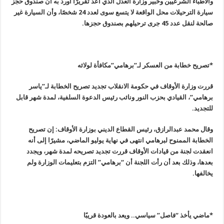
والأطباء الشرعيين وخبير وزارة العدل الذي أعد تقريرًا أورد به أن صندوق حجز
سيارة الترحيلات محل الواقعة لا يتسع سوى لعدد 24 شخصًا، وأن السيارة غير
صالحة لنقل عدد 45 جرى ترحيلهم بصندوق حجزها
.
*تصريح خطابة من العسكر لـ”برهامي”مكافأة لولائه
قررت وزارة الأوقاف في حكومة الانقلاب تجديد تصريح الخطابة لـ”ياسر
برهامي”، القيادي بحزب النور ونائب رئيس الدعوة السلفية، لمدة شهر قابل
للتجديد
.
وقال محمد عبدالرازق، رئيس القطاع الديني بوزارة الأوقاف: إن تصريح
الخطابة الممنوح لبرهامي انتهى في نهاية يوليو الماضي، مشيرًا إلى أنه
انعقدت لجنة من قيادات الأوقاف قررت تجديد تصريحه لمدة شهر، ويجدد
بعدها، وذلك بعد أن رأت اللجنة أن “برهامي” التزم بتعليمات الوزارة ولم
يخالفها
.
*ماضي يأخذ “فاصل” سياسي.. ويعد بالعودة قريبًا