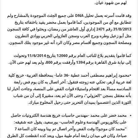
لهم من شهود عيان
.
وقد قامت أسرته بعمل تحليل
DNA
على جميع الجثث الموجودة بالمشارح ولم
تتطابق مع أي من الموجودين، كما قاموا بعمل محضر يفيد باختفائه بتاريخ
31/8/2013 رقم 2471 إداري أول العاشر من رمضان، وبحثوا في كافة السجون
مثل أبو زعبل وطره وبرج العرب وسجن العازولي الحربي ووادي النطرون
ومصلحة السجون وجميع أقسام مصر وكان الرد أنه غير موجود بتلك السجون
.
كما قاموا بتقديم بلاغ للنائب العام برقم
12060
بتاريخ 11/6/2014 وتحولت
إلى نيابة شرق القاهرة برقم 1394 وأرفقت برقم 800، ولم يعد لهم حتى الآن
.
•
محمود إبراهيم مصطفى أحمد عطية -36 عاما- بمحافظة الغربية- خريج كلية
لغة عربية أزهر، تحكي عنه زوجته فتقول: آخر اتصال به كان يوم فض رابعة
السادسه مساءً بعد اقتحام واستيلاء قوات الفض على المنصة، وجاءت أخبار لنا
بأنه معتقل بسجن “العزولي”، وحتى الآن لم يعد، مشيرةً إلى أن من شباب
الثورة الذين اعتصموا بميدان التحرير حتى رحيل المخلوع مبارك
.
محمد خضر على محمد -مهندس حاسبات خريج هندسة الكترونيات حاصل
على بكالوريوس الهندسة وعلوم الحاسب- بورسعيد، يقول عنه شقيقه:
”محمد كان موجودًا وقت الفض وآخر اتصال تم بينا وبينه كان الساعة 7
صباحا، وكان في ميدان رابعة أمام طيبة مول، وبعد كده انقطعت كل الطرق