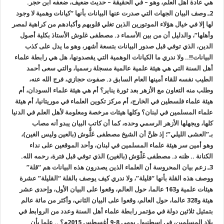
هي عادة أهل العلم، وهو – في الحقيقة – حديث ضعيف، ضعفه ابن حجر
.
2
ـ وصف البيان الجهات التي صدرت عنها البيانات بأنها “كيانات وهمية لا وجود
لها إلا في خيال هؤلاء الموتورين الذين تغلي قلوبهم وأكبادهم من كراهية لمصر
وأهلها”، والدليل أن من بين الأسماء د. مصطفى غلوش الأستاذ بكلية أصول
الدين، الذي توفي قبل صدور البيانات بتسعة أشهر، وهو ما يدل على كذب
البيانات!!.. ولا ندري ما الكيانات الوهمية التي يقصدونها، هل هي رابطة علماء
أهل السنة التي هي هيئة علمية عالمية مسجلة رسميا، والتي سعى أحمد
الطيب نفسه للقاء أمينها العام السابق د. صفوت حجازي، فرج الله عنه،
وطلب منه التعاون مع الأزهر بعد ثورة يناير؟ أم هي هيئة علماء السودان، أم
هيئة علماء فلسطين في الخارج، أم مركز تكوين العلماء في موريتانيا، أم هيئة
علماء المسلمين في لبنان؟ وكلها هيئات مرخصة ومعلومة لأهل العلم في الدنيا
كلها، ويجهلها الأزهر الرسمي وحده، كما أن كاتب البيان يبدو أنه مصاب
بـ”العشى الليلي”؛ إذ ظنَّ أن الشيخ مصطفى عَلُّوش (بالعين وليس الغين
)
،
وهو أمين سر هيئة علماء المسلمين في لبنان، وأحد الموقعين على نداء
الكنانة
..
ظنه د. مصطفى غَلْوَش (بالغين) الذي توفي قبل فترة، رحمه الله
.
3
ـ زعم بيان المحروسة أن العلماء الذين يصدرون هذه البيانات هم “قلة”
ووصف هذه القلة بأنها “قليلة”، ولا ندري كيف يوصف بالقلة “القليلة” عشرة
هيئات علمية و163 عالما، حول العالم، وقعوا على البيان الأول، وإحدى عشر
هيئة و328 عالما، حول العالم، وقعوا على البيان الثاني، وأكثر من مائة عالم
بتمثيل ثلاثين دولة في مؤتمر رابطة علماء أهل السنة وعدد من الروابط في
بلاد المسلمين، في اسطنبول يومي 8-9 أغسطس 2015م؟ .. علما بأن