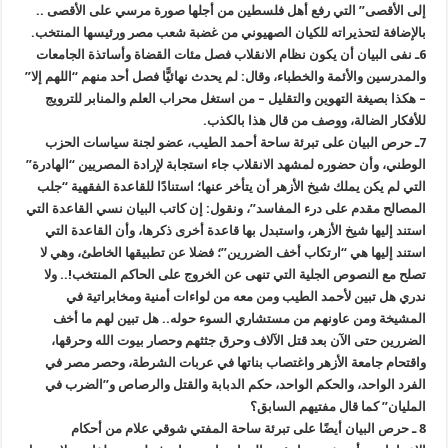
إلى الأقصى” التي رفع أهل فلسطين من أجلها صورة مرسي على الأقصى ..
بالإضافة لتحذيراته للكيان الصهيوني من غضبة شعب مصر ورئيسها المنتخب
.
6
ـ نفى البيان أن يكون نظام الانقلاب فصل مئات القضاة وأساتذة الجامعات
والمدرسين والأئمة والخطباء، وقال: لم يحدث نهائيًّا فصل أحد منهم “اللهم إلا”
– هكذا بصيغة التهوين والتقليل – من استغل محراب العلم والمنابر للترويج
للأفكار الضالة، ووصف من قال هذا بالكذب
.
7
ـ حرص البيان على تبرئة ساحة أحمد الطيب، عضو لجنة سياسات الحزب
الوطني، وأن حضوره لمشهد الانقلاب جاء استجابة لإرادة المصريين “الهادرة”
التي لم يكن يملك شيخ الأزهر أن يتأخر عنها؛ استنادًا للقاعدة الفقهية “جلب
المصالح مقدم على درء المفاسد”، ونقول: إن كاتب البيان نسي القاعدة التي
استند إليها شيخ الأزهر، واستبدل بها قاعدة أخرى ذكرها، وأن القاعدة التي
استند إليها هي “ارتكاب أخف الضررين”؛ فضلا عن تطبيقها الخاطئ، وهي لا
تصلح مع النصوص الجلية التي تنهى عن الخروج على الحاكم المنتخب!.. ولا
ندري هل تبين لأحمد الطيب ومن معه من لواءات أمنية ومخابراتية في
المشيخة ومن عاونهم من مستشاري السوء حوله.. هل تبين لهم ما أخف
الضررين حتى الآن بعد قتل الآلاف وحرق جثثهم وحصار بيوت الله وحرقها،
واقتحام جامعة الأزهر واغتصاب بناتها في عربات الشرطة، وحصر مصر في
الفرد الواحد، والحكم الواحد، حكم الدبابة والقتل والرصاص و”الضرب في
المليان” كما قال مفتيهم السابق؟
8
ـ حرص البيان أيضًا على تبرئة ساحة المفتي شوقي علام من أحكام