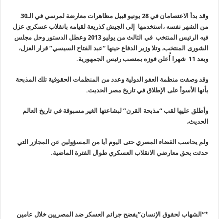
وقد بدأ الاعتصامان في 28 يونيو قبيل مظاهرات معارضة لمرسي في الـ30
من الشهر نفسه ،استخدمها إلى الجيش كذريعة لقيامه بانقلاب عسكري عزل
فيه الرئيس المنتخب في الثالث من يوليو 2013 وعطل الدستور وحل مجلس
الشورى المنتخب، وتلا وزير الدفاع حينها “عبد الفتاح السيسي” قرار العزل،
وبعد 11 شهرا أُعلن فوزه بمنصب رئيس الجمهورية
.
وقد وصفت منظمة العفو الدولية وعدد من المنظمات الحقوقية تلك المذبحة
بأنها الأسوأ على الإطلاق في تاريخ مصر الحديث
.
وأطلق عليها لقب “مذبحة القرن” لبشاعتها الغير مسبوقة في تاريخ العالم
الحديث،
ولم يحاسب القضاء المصري حتى اليوم أيا من المسؤولين عن المجازر التي
حدثت بحق معارضي الانقلاب العسكري طوال الفترة الماضية
.
*
“
الشهاب لحقوق الإنسان”يفضح جرائم العسكر ضد المصريين خلال عامين