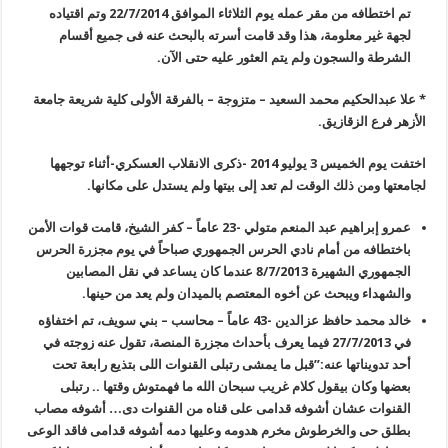
تم اختطافه من مقر عمله يوم الثلاثاء الموافق
22/7/2014
وتم اقتياده
لجهة غير معلومة، هذا وقد قامت أسرته بالبحث عنه فى جميع أقسام
الشرطة والسجون ولم يتم العثور عليه حتى الآن
.
*
علا عبدالحكيم محمد السعيد – متزوجة – بالفرقة الأولى كلية شريعة جامعة
الأزهر فرع الزقازيق
.
اختفت يوم الخميس 3 يوليو 2014 -ذكرى الانقلاب العسكري-أثناء توجهها
لجامعتها ومن ذلك الوقت لم تعد إلى بيتها ولم يستدل على مكانها
.
عمرو إبراهيم عبد المنعم متولي -23 عاماً
–
كفر الشيخ، قامت قوات الأمن
باختطافه من أمام نادي الحرس الجمهوري صباحاً في يوم مجزرة الحرس
الجمهوري الشهيرة 8/7/2013 عندما كان يساعد في نقل المصابين
والشهداء ويبحث عن أخوه المعتصم بالميدان ولم يعد من حينها
.
خالد محمد حافظ عزالدين -43 عاماً – محاسب
–
بني سويف، تم اختفاؤه
في 27/7/2013 فيما يعرف بأحداث مجزرة المنصة، تقول عنه زوجته في
أحد تدويناتها عنه:”قبل ما يمشى رتبلى القنوات اللى بتذيع رابعة تحت
بعضها وكان بيقول كلام غريب سبحان الله ما فهمتوش وقتها .. رتبلى
القنوات عشان أشوفه قدامى على قناه من القنوات دى… أشوفه مصاب
بطلق حى والخرطوش مخرم هدومه وعليها دمه أشوفه قدامى فاقد الوعى