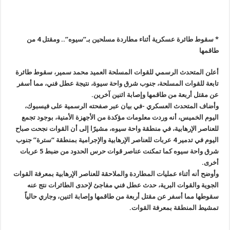
*
سقوط طائرة عسكرية أثناء مطاردة مسلحين بـ”سيوه”.. ومقتل 4 من
طاقمها
أعلن المتحدث الرسمي للقوات المسلحة العميد محمد سمير، سقوط طائرة
تابعة للقوات المسلحة، جنوب شرق واحة سيوة، نتيجة عطل فني، مما أسفر
عن مقتل أربعة من طاقمها وإصابة اثنين آخرين
.
وأضاف المتحدث العسكري -في بيان عبر صفحته الرسمية على فيسبوك،
اليوم الخميس، أنه وردت معلومات مؤكدة من الأجهزة الأمنية، بوجود تجمع
للعناصر الإرهابية، في منطقة واحة سيوه، مشيرًا إلى أن القوات نجحت صباح
اليوم في تدمير 4 عربات للعناصر الإرهابية والإجرامية بمنطقة “سترة” جنوب
شرق واحة سيوه كما تمكنت عناصر قوات حرس الحدود من ضبط 5 عربات
أخرى
.
وأوضح أنه أثناء عمليات المطاردة والملاحقة للعناصر الإرهابية بمعرفة القوات
الجوية والقوات البرية، حدث عطل فني مفاجئ لإحدى الطائرات نتج عنه
سقوطها مما أسفر عن مقتل أربعة من طاقمها وإصابة اثنين، وجاري حالياً
تمشيط المنطقة بمعرفة القوات
.