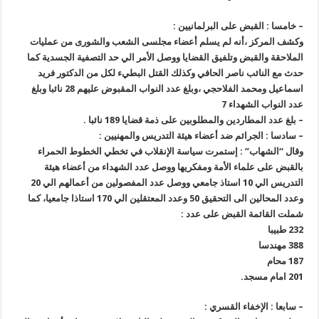
–
خامسا : القبض على البرلمانيين
:
وكشف المركز ،أنه لم يسلم أعضاء مجلسى الشعب والشورى من عمليات
الملاحقة والقبض وتلفيق القضايا ووصل الأمر الي حد التصفية الجسدية كما
حدث مع النائب ناصر الحافي وكذلك القتل البطيء لكل من الدكتور فريد
اسماعيل ومحمد الفلاحجي ،وبلغ عدد النواب المقبوض عليهم 28 نائبا وبلغ
عدد النواب الشهداء
7
–
بلغ عدد المطاردين والمطلوبين على ذمة قضايا 189 نائبا
.
–
سادسا : الجرائم ضد أعضاء هيئة التدريس والمهنيين
:
وقال “الشهاب” : إستمرت سياسة الإنقلاب في تخطي الخطوط الحمراء
بالقبض على علماء الأمة ومفكريها ووصل عدد الشهداء من أعضاء هيئة
التدريس الي 10 استاذ جامعي ووصل عدد المفصولين من أعمالهم الي 20
وعدد المحالين الى التحقيق 50 وعدد المعتقلين الي 170 استاذا جامعيا، كما
شملت القائمة القبض على عدد
:
232
طبيبا
388
مهندسا
187
محام
201
امام مسجد
.
–
سابعا : الإخفاء القسري
: