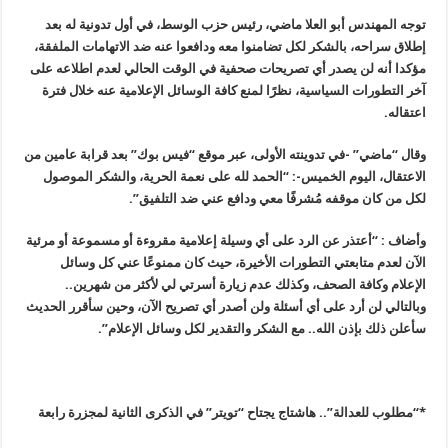
توجه المهندس أبو العلا ماضي، رئيس حزب الوسط، في أول تدونية له بعد
إطلاق سراحه، بالشكر لكل تضامنوا معه ودافعوا عنه ضد الاتهامات الملفقة،
مؤكدا أنه لن يصدر أي تصريحات صحفية في الوقت الحالي لعدم اطلاعه على
آخر التطورات السياسية، نظرًا لمنع كافة الوسائل الإعلامية عنه خلال فترة
اعتقاله
.
وقال “ماضي” -في تدوينته الأولى، عبر موقع
“
فيس بوك” بعد قرابة عامين من
الاعتقال، اليوم الخميس-: “الحمد لله على نعمة الحرية، والشكر الموصول
لكل من كان موقفه مُشرفًا معي ودافع عني ضد التلفيق”.
وأضاف : “أعتذر عن الرد على أي وسيلة إعلامية مقروءة أو مسموعة أو مرئية
الآن لعدم متابعتي التطورات الأخيرة، حيث كان ممنوعًا عني كل وسائل
الإعلام وكافة الصحف، وكذلك عدم زيارة أسرتي لي لأكثر من شهرين..
وبالتالي لن أرد على أي أسئلة ولن أصدر أي تصريح الآن، وحين سأقرر الحديث
سأعلن ذلك بإذن الله.. مع الشكر والتقدير لكل وسائل الإعلام”.
*
“
مطلوب للعدالة”.. هاشتاج يجتاح “تويتر” في الذكرى الثانية لمجزرة رابعة