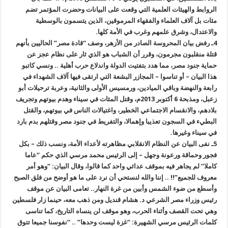
الروابط والهيئات العلمية التي وقعت على البيانات وحضرت المؤتمر تضم
مئات بل آلاف العلماء والفقهاء المرموقين، الذين يتسمون بالوسطية
والاعتدال، وشرق علمهم وغرب في الأمة كلها
.
4
ـ رفض بيان المحروسة الصادر من الأزهر، وصف “قادة مصر” الحاليين بأنهم
قتلة منقلبون مجرمون، وقرر أن الشباب هو الذي ثار على نظام عجز عن
حماية جنود مصر، مما هدد بتفتيت الدولة واندلاع حرب أهلية .. ونسي كاتبو
هذا البيان – أو تناسوا – المجازر البشعة التي ارتقى فيها آلاف الشهداء في
رابعة والنهضة وباقي الميادين، ورمسيس الأولى والثانية، وعربة ترحيلات أبو
زعبل، ومذبحة 6 أكتوبر 2013م، وقتل المئات في سيناء وهدم بيوتهم وتجريف
بلادهم، والانقسام الاجتماعي الخطير، واغتيالات الناس في بيوتهم، والقتل
البطيء في السجون تعذيبا وإهمالا، والتفريط في جنود مصر وقتلهم بدم بارد
في سيناء وغيرها
.
5
ـ نفى البيان عن النظام الانقلابي مظاهرته لأعداء الأمة، ونسب ذلك – بكل
فجور وحماقة ورعونة وجهل – إلى الرئيس محمد مرسي الذي حكم “عاما
كاملا” لم يجاهر فيه بموقف عدائي واحد كما قالوا، وقال البيان: “وهو أمر
معروف للجميع”!! .. إننا والله لنستحي أن نرد على ما هو أوضح من فلق الصبح
وأسطع من ضوء الشمس وأبين من غرة النهار.. تعامى البيان عن موقف
رئيس وزراء مصر الشرعي د. هشام قنديل ومن ذهب معه، حينما زار فلسطين
وهي تحت القصف وأثناء الحرب، وهو موقف لن ينساه التاريخ، كما تناسى
كلمات الرئيس مرسي الشهيرة
: “
غزة ليست وحدها” .. “نفوسنا جميعا تتوق