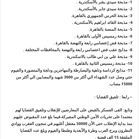
1-
مذبحة سيدي بشر بالأسكندرية
.
2-
مذبحة سيدي جابر بالأسكندرية
.
3-
مذبحة الحرس الجمهوري بالقاهرة
.
4-
مذبحة القائد ابراهيم بالأسكندرية
.
5-
مذبحة المنصة بالقاهرة
.
6-
مذبحة رمسيس الأولى بالقاهرة
.
7-
مذبحة فض إعتصامي رابعة والنهضة بالقاهرة
.
8-
مذابح عقب فض اعتصامي رابعة والنهضة بالمحافظات المختلفة
.
9-
مذبحة علي بن ابي طالب بالاسكندرية
.
10-
مذبحة رمسيس الثانية بالقاهرة
.
11-
مذابح كرداسة وناهية والبصارطة والمهاجرين ودلجة والمنصورة والفيوم
حتي وصل عدد الشهداء الي أكثر من 3000 شهيد والمصابين الي أكثر من
15000 مصاب
.
–
رابعا : تلفيق القضايا
:
وتابع: القى العسكر بالقبض على المعارضين للإنقلاب وتلفيق القضايا لهم
معتمدا على تحريات الأمن الوطني المفبركة،فيما بلغ عدد المقبوض عليهم
منذ بداية الإنقلاب حتى الأن 50000 معتقل أغلبهم في سجون العقرب ووادي
النطرون وبرج العرب وطرة والأبعدية وطنطا والفيوم وبلغ عدد القضايا
الملفقة 15 الف قضية
.