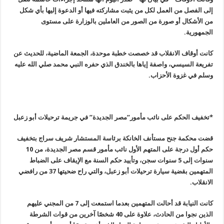
إلى الفصل من العمل لكل من يثبت مشاركته فيها أو الدعوة إليها بأي شكل
من الأشكال أو صورة من الصور من العاملين بالوزارة على مستوى
الجمهورية
.
كانت أوقاف الانقلاب قد خصصت خطبة موحدة، الجمعة الماضية، للحديث عن
تفريعة السيسي، واصفة إياها بالخندق الذي حفره النبي محمد صلي الله عليه
وسلم في غزوة الأحزاب
.
*تخفيف الحكم على نائب مأمور”مصر الجديدة” في جريمة ترحيلات أبو زعبل
قضت محكمة جنح مستأنف الخانكة برئاسة المستشار شريف سراج بتخفيف
حكم أول درجة على المتهم الأول نائب مأمور قسم مصر الجديدة، من 10
سنوات إلى 5 سنوات سجن، وتأييد حكم السنة مع الإيقاف على الضباط
المتهمين بقضية سيارة ترحيلات أبو زعبل، والتي راح ضحيتها 37 من رافضي
الانقلاب
.
كانت النيابة قد أحالت المتهمين بعدما استمعت إلى 7 من المجني عليهم
الذين نجوا من الحادث، علاوة على 40 شخصًا آخرين من قوات الشرطة