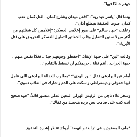
جهنم خالدًا فيها”.
بينما قال “ياسر عبد ربه”: “اقفل ميدان وشارع كمان.. اقتل كمان عذب
كمان. صوت الحقيقة هيطلع أذان”.
وعلقت “جهاد سالم” على صور إعلامي العسكر: “إعلاميين كل شغلتهم من
أكثر من 3 سنين التضليل وقلب الحقائق التطبيل للعسكر التحريض على قتل
الأبرياء”.
وقالت “لين” على جبهة الإنقاذ: “احفظوا وجوههم جيدًا.. فغدًا نقتص منهم..
جبهة الخراب.. أنتم قتلة.. جريمتكم لن تسقط بالتقادم”..
أمام عن البرادعي فقال “نور الهدى”: “مطلوب للعدالة البرادعي اللي عامل
فيها حقوقي و ديمقراطي و سكت على الدم و شارك في انقلاب دموي”.
وسخر علاء ناجي من الرئيس الهزلي المعين عدلي منصور قائلاً: “هوه صحيح
انت كنت على صامت بس برده هنجيبك من قفاك
“.
*ملف المفقودين في “رابعة والنهضة” أرواح تنتظر إشارة التحقيق