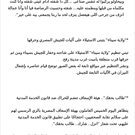
وبيحاولو يركبوا له تنفس صناعى …كل دا شفته أدام عينى شفته وانا كنت
مكلماه من قبلها ومطمنه عليه… شفته وحسيت الرصاصة فيا أنا وأنا عمالة
انزف من جرحى اللى هيفضل ينزف لحد ما ربنا يجمعنى بيه على خير
“.
*
“
ولاية سيناء” يتبنى الاستيلاء على آليات للجيش المصري وحرقها
تبني تنظيم “ولاية سيناء” الاستيلاء على شاحنه وحفار للجيش بسيناء ومن ثم
حرقها قرب منطقة ياميت غرب مدينة رفح
.
ونشر التنظيم عبر مواقع تابعة له بعض الصور توضح قيام عناصره بإشعال
النيران في الآليات التابعة للجيش
.
*
“
طالب بحقك”.. هيئة الإسعاف تنضم للحراك ضد قانون الخدمة المدنية
يتظاهر اليوم الخميس العاملون بهيئة الإسعاف المصرية بالزي الرسمي لهم
على سلالم نقابة الصحفيين، احتجاجًا على تطبيق قانون الخدمة المدنية
عليهم، تحت شعار “انزل.. شارك.. طالب بحقك
“.