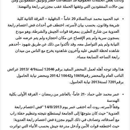
وكانت بعض الحملات الحقوقية قد استطاعت حصر وتوثيق المفقودين ومن
بين حالات المفقودين التي وثقتها الحملة عقب مجزرتي رابعة والنهضة
:
عبد الحميد محمد عبدالسلام 20 عاماً
–
الدقهلية – الفرقة الثانية كلية
شريعة وقانون، بحسب بيان لأسرته، اختطف في أحداث فض اعتصام رابعة
العدوية من شارع الطيرن بمعرفة قوات الجيش والشرطة، وهو مودع
بسجون سرية ولم يتم الإفصاح عن مكان احتجازه ولم يتم عرضه على
النيابة ولم يتم التواصل معه، وقد تأكدوا من ذلك عن طريق شهود –أحدهم
شاهده لحظة القبض عليه وآخرون شاهدوه يخرج مع الناس من ميدان
رابعة الساعه السابعة مساء
.
هذا وقد توجه أهله لعمل المحضر المقيد برقم
12046
لسنة4/9 /2013 عرائض
النائب العام والمحضر رقم10656 و10642 لـ2014 ومحضر نيابة الحامول
برقم7201 لسنة2013 نيابة الحامول
.
عمر محمد علي حماد -21 عاماً- بالعاشر من رمضان – الفرقة الأولى بكلية
الهندسة
وفقاً لأسرته، روت أنه اختفى عمر يوم 14/8/2013 “فض اعتصام رابعة
العدوية
”
حيث كان متوجهًا إلى الجامعة ليستطلع نتيجته وتنظيم حفلة راب
مع أصدقائه، وتصادف في ذلك اليوم مجزرة فض اعتصام رابعة العدوية؛
حيث اختطفه قوات الأمن وأدخل مدرعة جيش بحسب الأنباء التي تواترت