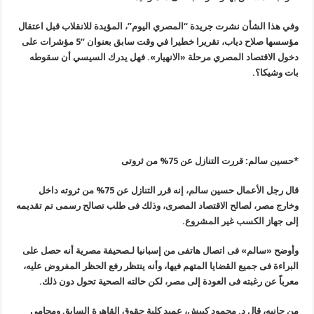
وفي هذا الشأن نشرت جريدة “المصري اليوم”، المؤيدة للانقلاب قبل اعتقال
مؤسسها صلاح دياب، تقريرا خطيرا في وقت سابق بعنوان “5 مؤشرات على
دخول الاقتصاد المصري مرحلة «الانهيار». فهل يدرك السيسي أن سقوطه
بات وشيكا؟
.
*حسين سالم: قررت التنازل عن 75% من ثروتى
قال رجل الأعمال حسين سالم، إنه قرر التنازل عن 75% من ثروته داخل
وخارج مصر، لصالح الاقتصاد المصرى، وذلك فى طلب تصالح رسمى تم تقديمه
إلى جهاز الكسب غير المشروع
.
وأوضح «سالم» فى اتصال هاتفى من إسبانيا لـصحيفة مصرية أنه حصل على
البراءة فى جميع القضايا المتهم فيها، وأنه ينتظر رفع الحظر المفروض عليه،
معرباً عن رغبته فى العودة إلى مصر، لكن حالته الصحية تحول دون ذلك
.
من جانبه، قال د. محمود كبيش، عميد كلية حقوق القاهرة السابق ومحامى