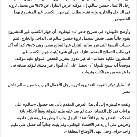
رجل الأعمال حسين سالم، إن موكله عرض التنازل عن 75% من مجمل ثروته
فى الداخل والخارج، وإنه تقدم بطلب إلى جهاز الكسب غير المشروع بهذا
الخصوص
وأوضح
«
كبيش» فى تصريح خاص لـ«الوطن»، أن جهاز الكسب غير المشروع
يقوم حالياً بعمل فحص لمجمل ثروة حسين سالم فى الداخل والخارج، ليتم
حساب النسبة التى قرر سالم التنازل عنها لصالح مصر، وهى 75%، كما أنه أكد
فى طلب التصالح المقدم، تنازله عن أى شىء يُثبت جهاز الكسب غير
المشروع ملكية «سالم» له غير مدون بتقرير الفحص الموقع عليه موكله،
موضحاً أنه سمح للدولة أن تحصل على أى أموال غير معلنة، ليؤكد صدقه فى
ما عرضه من ممتلكات وثروات
.
1.8
مليار دولار القيمة التقديرية لثروة رجل الأعمال الهارب حسين سالم داخل
مصر
ولفت
«
كبيش» إلى أن هذا العرض المقدم يأتى بعد حصول «سالم» على
براءات فى كل القضايا، حيث لم يعد عليه مليم للدولة، وفقاً لأحكام باتة
لمحكمة النقض
.
وتابع قائلاً: «هذا الرجل يحب الوطن بطريقة غير عادية،
وحريص على أن يدعم الاقتصاد الوطنى، ولم يثبت جنائياً أنه حصل على مليم
واحد حرام، وحتى ينهى الأوضاع المعلقة
».