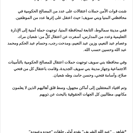
شنت قوات الأمن حملات اعتقالات على عدد من المصالح الحكومية في
محافظتي المنيا وبني سويف؛ حيث اعتقل على إثرها عدد من الموظفين
.
ففي مدينة سمالوط، التابعة لمحافظة المنيا، توجهت حملة أمنية إلى الإدارة
التعليمية وعدد من المدارس، أسفرت عن اعتقال كلٍّ من: شعبان مراد،
وعصام عبد النعيم، وزين عبد النعيم، ومدحت رجب، وحسام عبد الحكم ومحمد
عبد الله وحسين حسب الله
.
وفي محافظة بني سويف توجهت حملات اعتقال للمصالح الحكومية بالتأمينات
الاجتماعية وجهاز مدينة بني سويف الجديدة، وقامت باعتقال كل من فتحي
صلاح، وأسامة فتحي، وحسن حامد، وطه شعبان
.
وتم اقتياد المعتقلين إلى أماكن مجهول، وسط قلق أهاليهم الذين لا يعلمون
مكانهم، مطالبين كل الجهات الحقوقية بالبحث عن ذويهم
*شاهد .. “عبد الله الشريف” يقدم أولى حلقات “حوده وعبوده
”