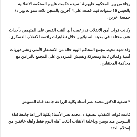
وجاء من بين المحكوم عليهم 14 سيدة حكمت عليهم المحكمة الانقلابية
بالحبس
10
سنوات فيما قضت على 4 آخرين بالسجن ثلاث سنوات وبراءة
خمسة آخرين
.
وكانت قوات أمن الانقلاب قد زعمت أنها ألقت القبض على المتهمين بأحداث
عنف مختلفة في مدينة السنبلاوين خلال تظاهرات رافضة للانقلاب العسكري
.
وقد شهد محيط مجمع المحاكم اليوم حالة من الاستنفار الأمني ونشر دوريات
أمنية وكمائن ثابتة ومتحركة وتفتيش المترددين على المجمع بالتزامن مع
محاكمة المعتقلين
.
* تصفية الدكتور محمد نصر أستاذ بكلية الزراعة جامعة قناة السويس
قامت قوات الانقلاب بتصفية د. محمد نصر الأستاذ بكلية الزراعة جامعة قناة
السويس منذ يومين وداخلية الانقلاب أبلغت أهله اليوم فقط وأهله خائفين من
إستلام الجثة