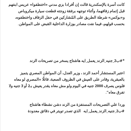
كانت أسرة بالإسكندرية قالت إن أفرادا بزي مدني «اختطفوا» عريس ابنتهم
قبل إتمام زفافهما، وأثناء توجهه برفقة زوجته قطعت سيارة ميكروباص
و«بوكس» شرطة الطريق على المُشاركين في حفل الزفاف واختطفوه،
بحسب قولهم، فيما نفت مصادر بوزارة الداخلية القبض على المواطن
.
*
#
ب2_جنيه_الزند_يعمل_ايه هاشتاج يسخر من تصريحات الزند
اعتبر المستشار أحمد الزند ، وزير العدل، أن المواطن المصري يتميز
بالعبقرية، وقادر على العيش في الظروف الصعبة، قائلًا «المصري لو معاه
فلوس يصرف 2000 جنيه في اليوم ولو مش معاه يقدر يعيش بـ2 أو 3 جنيه ولا
تفرق معاه”.
وردا علي التصريحات المستفزة من الزند دشن نشطاء هاشتاج
#ب2_جنيه_الزند_يعمل_ايه الذي تصدر تويتر في دقائق معدودة