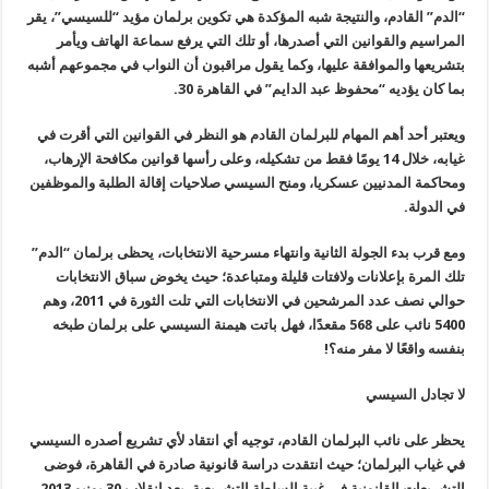
“الدم
”
القادم، والنتيجة شبه المؤكدة هي تكوين برلمان مؤيد “للسيسي”، يقر
المراسيم والقوانين التي أصدرها، أو تلك التي يرفع سماعة الهاتف ويأمر
بتشريعها والموافقة عليها، وكما يقول مراقبون أن النواب في مجموعهم أشبه
بما كان يؤديه “محفوظ عبد الدايم” في القاهرة 30
.
ويعتبر أحد أهم المهام للبرلمان القادم هو النظر في القوانين التي أقرت في
غيابه، خلال 14 يومًا فقط من تشكيله، وعلى رأسها قوانين مكافحة الإرهاب،
ومحاكمة المدنيين عسكريا، ومنح السيسي صلاحيات إقالة الطلبة والموظفين
في الدولة
.
ومع قرب بدء الجولة الثانية وانتهاء مسرحية الانتخابات، يحظى برلمان “الدم
”
تلك المرة بإعلانات ولافتات قليلة ومتباعدة؛ حيث يخوض سباق الانتخابات
حوالي نصف عدد المرشحين في الانتخابات التي تلت الثورة في 2011، وهم
5400 نائب على 568 مقعدًا، فهل باتت هيمنة السيسي على برلمان طبخه
بنفسه واقعًا لا مفر منه؟
!
لا تجادل السيسي
يحظر على نائب البرلمان القادم، توجيه أي انتقاد لأي تشريع أصدره السيسي
في غياب البرلمان؛ حيث انتقدت دراسة قانونية صادرة في القاهرة، فوضى
التشريعات القانونية في غيبة السلطة التشريعية، بعد انقلاب 30 يونيو 2013،