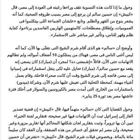
وحول ما إذا كانت هذه التسوية تقف وراءها رغبته فى العودة إلى مصر، قال
«كبيش» إن حسين سالم لن يرجع إلى مصر بسبب ظروفه الصحية، كما أنه
يشعر بنوع من القهر والظلم. وتابع «علشان الجماعة اللى بيتكلموا فى
العموميات، وإطلاق مصطلحات، كالمتهمين الهاربين الفاسدين يرتاحوا، كفاية
ظلم وقهر للناس، وتأثير غير مباشر على الاستثمار
».
وأوضح أن «سالم» هو الذى أقام شرم الشيخ التى نتغنّى بها الآن، كما أنه
ليس أغنى الناس فى مصر، فهناك من يمتلكون 10 أضعاف أمواله، ولم تطالهم
الاتهامات حتى الآن، قائلاً «إشمعنى ده؟ لمجرد أن (مبارك) كان يسعى إنه
يقعد مع حسين سالم؟، (مبارك) تحايل عليه لكى ينقل استثماراته فى إسبانيا
إلى مصر، فاتجه إلى شرم الشيخ وقت أن كانت صحراء قاحلة، وقام بعمل
أشياء مهمة، كمحطة التحلية التى تعيش عليها شرم الآن، وشركة (ميدور)
باستثمارات من الخارج، التى أمدت مصر بالكيروسين والسولار فى أحلك فترة
عاشتها مصر بعد ثورة 25 يناير
».
وحول القضايا التى كان «سالم» متهماً فيها، قال «كبيش» إن قضية تصدير
الغاز إلى إسرائيل ثبت أن الاتهامات فيها غير صحيحة، فتقارير لجنة الخبراء
تبين أن بها تزويراً، وثبت بتقارير لجان شكلتها المحاكم أنها تقارير مزورة وغير
صحيحة، وأن مصر لم تحقق أى خسائر من هذه الصفقة، وأن العقد كان سليماً
مائة بالمائة. وبخصوص فيلات شرم الشيخ، قال «كبيش»: «نفترض أن حسين