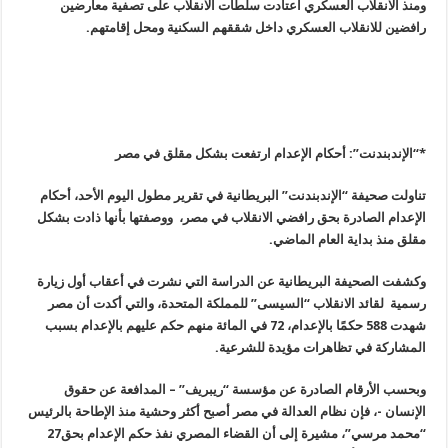
ومنذ الانقلاب العسكري اعتادت سلطات الانقلاب على تصفية معارضين
رافضين للانقلاب العسكري داخل شققهم السكنية ومحل إقامتهم
.
*
“
الإندبندنت”: أحكام الإعدام ارتفعت بشكل مقلق في مصر
تناولت صحيفة “الإندبندنت” البريطانية في تقرير مطول اليوم الأحد، أحكام
الإعدام الصادرة بحق رافضي الانقلاب في مصر، ووصفتها بأنها ذادت بشكل
مقلق منذ بداية العام الماضي.
وكشفت الصحيفة البريطانية عن الدراسة التي نشرت في أعقاب أول زيارة
رسمية لقائد الانقلاب “السيسى” للمملكة المتحدة، والتي أكدت أن مصر
شهدت 588 حكمًا بالإعدام، 72 في المائة منهم حكم عليهم بالإعدام بسبب
المشاركة في تظاهرات مؤيدة للشرعية.
وبحسب الأرقام الصادرة عن مؤسسة “ريبريف” – المدافعة عن حقوق
الإنسان -، فإن نظام العدالة في مصر أصبح أكثر وحشية منذ الإطاحة بالرئيس
“محمد مرسي”، مشيرة إلى أن القضاء المصري نفذ حكم الإعدام بحق27