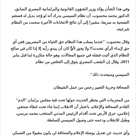
وفي هذا الشأن يؤكد وزير الشؤون القانونية والبرلمانية المصري السابق،
الدكتور محمد محسوب، أن نظام السيسي يدرك أنه لو وُجد بديل له فستتم
التضحية به سريعا، مشيرا إلى أن نتائج الانتخابات الأخيرة سحبت من النظام
شرعيته
.
وقال محسوب: “عندما يسلب هذا النظام حق الحياة من المصريين فعن أي
حق لإبداء الرأي نتحدث؟! ولا يجوز لأيٍّ كان أن يبدي رأيه إلا إذا كان في صالح
النظام الذي أثبت فشله في جميع المجالات، وهو حالة متكررة لما قبل يناير
2011
، وقال إن الشعب المصري يتوق إلى التخلص من نظام
السيسي وسيحدث ذلك
“.
الصحافة وحرية التعبير رجس من عمل الشيطان
من المحرمات التي يحظر الحديث حولها تحت قبة مجلس برلمان “الدم”
القادم الصحافة والإعلام، باعتبار أن الانقلاب إنما جاء تحت غطاء صحفي
إعلامي، حرق الأرض تحت أقدام الرئيس المدني المنتخب محمد مرسي،
وطبل للانقلاب ودعمه حتى وصول السيسي للسلطة
.
وأي حديث عن تعديل بوصلة الإعلام والصحافة لن يكون مقبولا من العسكر،