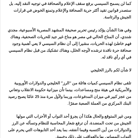
كما لن يسمح السيسي برفع سقف الإعلام والصحافة في توجيه النقد إليه، بل
ستصدر قوانين تقيد أكثر حرية الصحافة والإعلام وتمنع الخوض في قرارات
الجيش والرئاسة
.
وفي هذا الشأن يؤكد رئيس تحرير صحيفة المشهد المصرية الأسبوعية، مجدي
شندي، أن المناخ الحالي في مصر هو مناخ غير جيد للحريات الصحفية، وهناك
فهم خاطئ لهذه الحريات، مشيرا إلى أن نظام السيسي لا يعي أهمية وجود
صحافة حرة ناقدة ترشده لأوجه الخلل، وهناك تشكيك من قبل نظام السيسي
في أي رأي ناقد له
.
لا شأن لكم بالرز الخليجي
تلقى نظام السيسي كميات هائلة من “الرز” الخليجي والدولارات الأوروبية
والأمريكية في هيئة منح ومساعدات، بينما تأن ميزانية حكومة الانقلاب وتعاني
من عجز كبير في ميزان المدفوعات، وربما ولأول مرة منذ 25 عامًا يصبح رصيد
البنك المركزي من العملة الصعبة صفرًا
.
ومن غير المتوقع والحال هكذا أن يجرؤ أحد النواب أو الأحزاب التي مولها
الجيش من تحت المنضدة، أن ترفع شعار المحاسبة للنظام وتسأله عن الرز
والدولارات من أين اكتسبه وفيما أنفقه، بما يعد أحد التابوهات التي يحرم على
النواب المساس بها والعواقب على ذلك وخيمة
.