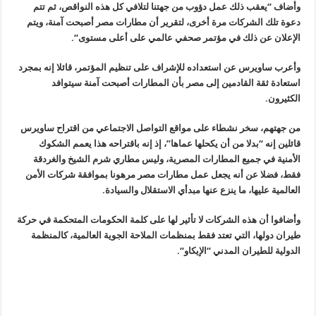
وأضاف “يعقب ذلك عمل دؤوب من جهتنا لتلافي كل هذه النواقص، ثم تتم
دعوة تلك الشركات مرة أخرى، لتقرير أن مطارات مصر أصبحت آمنة، ويتم
الإعلان عن ذلك في مؤتمر صحفي عالمي على أعلى مستوى
“.
وأعرب ساويرس عن استعداده للإشراف على تنظيم المؤتمر، قائلا إنه بمجرد
استعادة ثقة القادمين إلى مصر بأن المطارات أصبحت آمنة سيتوافد
الكثيرون
.
من جهتهم، سخر نشطاء على مواقع التواصل الاجتماعي من اقتراح ساويرس
قائلين إنه “بدلا من أن يكحلها عماها”، إذ إنه باقتراحه هذا يعمم الشكوك
الأمنية في جميع المطارات المصرية، وليس مطاري شرم الشيخ والغردقة
فقط، فضلا عن أنه يجعل عمل مطارات مصر مرهونا بموافقة شركات الأمن
العالمية عليها، ما ينزع عنها مبدأي الاستقلال والسيادة
.
وأضافوا أن هذه الشركات لا تأثير لها على كلمة الحكومات المتحكمة في حركة
طيران دولها، التي تعتد فقط بمنظمات الملاحة الجوية العالمية، كالمنظمة
الدولية للطيران المدني “الإيكاو
“.