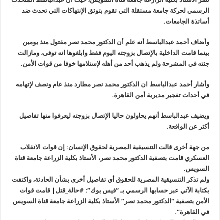
الرسمي لحركة جامعة مستقلة التي تقوم بتوثق الإنتهاكات التي تحدث ضد
أساتذة الجامعات
.
وأضاف أحمد عبدالباسط أنه علم أن الدكتور محمد نصر مقتول منذ يومين
بينما قامت الداخلية بالإتصال بزوجته اليوم فقط وابلغوها انه توفى، ومازالت
جثته في المشرحة ولم يذهب أحد من أهله لإستلامها خوفا من قوات الأمن
.
وأشار أحمد عبدالباسط ان الدكتور محمد نصر مطارد منذ عام ونصف لإتهامه
في أحداث تفجير مديرية أمن القاهرة
.
ويضيف عبدالباسط أنهم يحاولون حاليا الإتصال بزوجته ليعرفوا منها تفاصيل
أكثر عن الواقعة
.
من جهة أخرى قالت التنسيقية المصرية لحقوق الإنسان: إن قوات الانقلاب
العسكري قامت بتصفية الدكتور محمد نصر، الأستاذ بكلية الزراعة جامعة قناة
السويس
.
ولم تذكر التنسيقية المصرية للحقوق أي تفاصيل أخرى بشأن الحادثة، واكتفت
بكتابة الآتي عبر حسابها الرسمي بـ “فيس بوك”: #‏حالة_قتل| قامت قوات
الأمن بتصفية “الدكتور محمد نصر” الأستاذ بكلية الزراعة جامعة قناة السويس
في القاهرة
“.