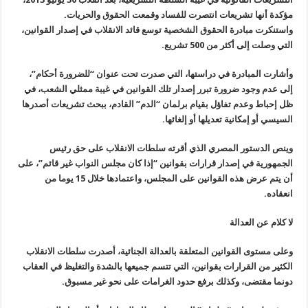
مؤكدة أنها تشريعات انتصرت للفساد وقمعت الحقوق والحريات
.
واستنكرت مبادرة الحقوق الشخصية توسع قائد الانقلاب في إصدار القوانين،
التي وصلت إلى أكثر من 500 تشريع
.
وأشارت المبادرة في دراستها، التي صدرت تحت عنوان “للضرورة أحكام”،
إلى عدم وجود ضرورة تبرر إصدار تلك القوانين في غيبة ممثلي الشعب، في
ظل إحباط وعدم تفاؤل بقيام برلمان “الدم” القادم، ببحث تشريعات أصدرها
السيسي أو إمكانية تعديلها أو إلغائها
.
وينص الدستور المصري الذي أقرته سلطات الانقلاب على حق رئيس
الجمهورية في إصدار قرارات بقوانين “إذا كان مجلس النواب غير قائم”، على
أن يتم عرض هذه القوانين على المجلس، واعتمادها خلال 15 يوما من
انعقاده
.
لا كلام عن العدالة
وعلى مستوى القوانين المتعلقة بالعدالة الجنائية، أصدرت سلطات الانقلاب
الكثير من القرارات بقوانين، التي تتسم جميعها بالشدة والتغليظ في العقاب
دونما مقتضى، وكذلك برفع حدود الغرامات على نحو غير مسبوق
.