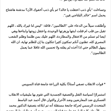
وتساءلت “بأي ذنب اعتقلت يا خالد؟ ثم بأي ذنب أخفوك الآن؟ مدشنة هاشتاج
يحمل اسم “‏خالد_البلتاجي_فين
“.
وأطلقت سيلاً من الدعاء على “الظالمين”، قائلة: “ليس لنا غيرك يالله ، اللهم
تقبل من قلب ام قتلت ابنتها وزهرتها الوحيدة، واعتقل زوجها وابناءها وهي
ايضا لم تسلم من الاعتقال والمطاردة، اللهم عليك بمن ظلمنا وظلم الشعب
المصري كله، تظنون أنكم تمكثون كثيرا تنكلون بنا إن للظلم نهاية، ان الله
يمهل الظالم حتي اذا أخذه لم يفلته ولا تحسبن الله غافلا عما يعمل
الظالمون”.
* قوات الانقلاب تصفي أستاذًا بكلية الزراعة جامعة قناة السويس
استمرارًا لسياسة القتل والتصفية الجسدية التي تقوم بها مليشيات الانقلاب
العسكري ضد المعارضين وضد الأحرار والثوار، قال أحمد عبد الباسط
المتحدث الرسمي لحركة جامعة مستقلة أنه تم ابلاغه بتصفية الدكتور محمد
نصر الأستاذ بكلية الزارعة جامعة قناة السويس، حيث أن عبدالباسط المتحدث