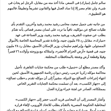
سالم جامل (مبارك) فى السعر، ماذا أخذ منه من مقابل، الرجل لم يحابَ فى
شىء، ولن تقام مصر إلا إذا ساد العدل فيها والقانون تشريعاً وتطبيقاً، فالمهم
هو التطبيق
».
من جانبه نفى جميل سعيد، محامى رشيد محمد رشيد وآخرين، التقدم بأى
طلبات تصالح عن موكليه، نافياً ما تردد على لسان مصدر قضائى بأنه تقدّم
بطلب عن صفوت الشريف، ورشيد محمد رشيد، وزير الصناعة فى عهد
«مبارك»، مقابل رد ٢٥ مليون جنيه، وإعادة تقدير المحاسبة الخاصة بالأموال
المستولى عليها، وإبراهيم سليمان، وزير الإسكان الأسبق، مقابل رد ٢٨ مليون
جنيه، فى قضية «أرض الحزام الأخضر»، وامتلاكه مع وزوجته وأولاده ٢٦ قصراً
وفيلا وقطعة أرض وشقة بالمحافظات المختلفة
.
وأكد مصدر مطلع أن «جميل» طلب من محكمة جنايات القاهرة، تأجيل
محاكمة موكله زكريا عزمى، رئيس ديوان رئاسة الجمهورية الأسبق، لحين
انتهاء إجراءات التصالح مع الدولة، مشيراً إلى أن موكله تقدم بـ«طلب تصالح»
إلى «جهاز الكسب»، بعد أن تسلمت محكمة الجنايات التقرير الخاص
بممتلكاته، الصادر عن لجنة خبراء وزارة العدل
.
وأشار المصدر إلى أن المحامى فريد الديب حضر إلى «جهاز الكسب»
لمخاطبة الحكومة المصرية بالتقدّم بطلب للاتحاد الأوروبى، لإلغاء قراره
بتجميد أموال
«
مبارك» ونجليه وأركان نظامه، كمبادرة لبدء التصالح مع الدولة،