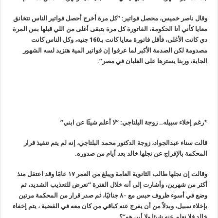
وقال ناصر خميس، محصل فواتير: “كل مرة أخرج أحصل فواتير الناس تتخانق
معايا كأني أنا الحكومة، الفاتورة كل مرة بتبقى أغلى من اللي قبلها بس المرة
دي كانت الأغلى، فأقل فاتورة معايا كانت بـ160 جنيه، وكل الناس كانت
مصدومة لكن الصدمة الأكبر لما عرفوا إن فواتير المية هتزيد لسه الشهور
الجاية، وربنا يسترها على الغلبان في مصر”.
*رغم إخلاء سبيله.. زوجة البلتاجي: “لا أعلم شيئًا عن ابني”
قالت سناء عبدالجواد، زوجة الدكتور محمد البلتاجي، إنه لم يتم تنفيذ قرار
المحكمة بالإفراج عن نجلها خالد بعد أيام من صدوره
.
وقالت إن نجلها طالب الثانوية العامة ويبلغ من العمر ١٧ عامًا وقد اعتقل منذ
أكثر من شهرين، وأشارت إلى أنه خلال الفترة “تعرض للتعذيب الشديد، ثم
وضع في أسوء ظروف حبس مع ٨٠ جنائيًا، ثم صدر قرار من المحكمة مرتين
بإخلاء سبيل، وبدلاً من أن يفرج عنه كباقي من كان معه في القضية ، يتم إخفاء
خالد فلا نعلم عنه شيئا ولا أين هو”؟
.