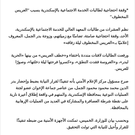
*وقفة احتجاجية لطالبات الخدمة الاجتماعية بالإسكندرية بسبب “العريس
المخطوف”
نظم العشرات من طالبات المعهد العالي للخدمة الاجتماعية بالإسكندرية،
الأحد، وقفة احتجاجية صامتة، تضامنًا مع زميلتهم، وزوجة بدر الجمل، المعروف
إعلاميًا بـ«العريس المخطوف ليلة زفافه
»
ورفعت الطالبات لافتات منددة باختفاء و«خطف العريس» من بينها «الحرية
لبدر
»
، و«العروسة فقدت النطق»، و«كسروا فرحتها ليلة دخلتها»، وصورًا
للعريس
.
صرح مسؤول مركز الإعلام الأمني بأنه تنفيذًا لقرار النيابة بضبط وإحضار بدر
الدين محمد محمود محمود الجمل، من عناصر جماعة الإخوان عضو لجنة
العمليات النوعية بمحافظة الإسكندرية، والمتهم في واقعة إطلاق أعيرة نارية
على نقطة شرطة العصافرة والمشاركة في العديد من العمليات الإرهابية
بالمحافظة
.
وبحسب بيان للوزارة، الخميس، تمكنت الأجهزة الأمنية من ضبطه تنفيذًا
للقرار وأُحيل للنيابة التي تولت التحقيق
.