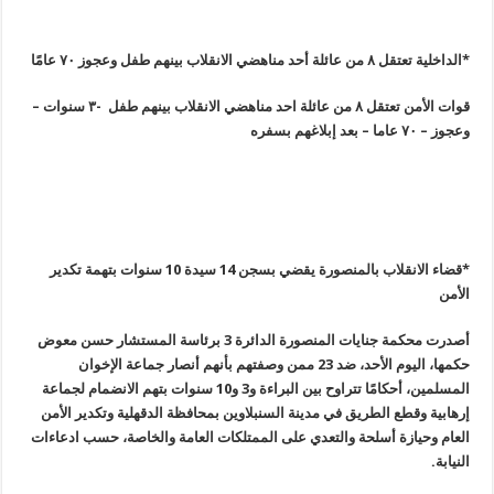
*الداخلية تعتقل ٨ من عائلة أحد مناهضي الانقلاب بينهم طفل وعجوز ٧٠ عامًا
قوات الأمن تعتقل ٨ من عائلة احد مناهضي الانقلاب بينهم طفل -٣ سنوات –
وعجوز – ٧٠ عاما – بعد إبلاغهم بسفره
*قضاء الانقلاب بالمنصورة يقضي بسجن 14 سيدة 10 سنوات بتهمة تكدير
الأمن
أصدرت محكمة جنايات المنصورة الدائرة 3 برئاسة المستشار حسن معوض
حكمها، اليوم الأحد، ضد 23 ممن وصفتهم بأنهم أنصار جماعة الإخوان
المسلمين، أحكامًا تتراوح بين البراءة و3 و10 سنوات بتهم الانضمام لجماعة
إرهابية وقطع الطريق في مدينة السنبلاوين بمحافظة الدقهلية وتكدير الأمن
العام وحيازة أسلحة والتعدي على الممتلكات العامة والخاصة، حسب ادعاءات
النيابة
.