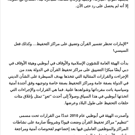
إلا أنه لم يحصل على رد حتى الآن
.
*الإمارات تحظر تفسير القرآن وتضيق على مراكز التحفيظ… وكذلك فعل
السيسي
!
بدأت الهيئة العامة للشؤون الإسلامية والأوقاف في أبوظبي وهيئة الأوقاف في
دبي أيضًا مبكرًا التضييق على مراكز تحفيظ القرآن في الدولة بعدد من
الإجراءت والقرارات المتتالية التي تتخذها بهدف السيطرة على الشأن الديني
في الدولة بصفة عامة ومراكز التحفيظ بصفة خاصة وتوجيهه وفق أجندة أمنية
وسياسية باتت مفرداتها وشواهدها علنية. فما هي القرارات والإجراءات التي
اتخذتها أبوظبي في هذا السياق وصولاً إلى أحدث “تعدٍ” تمثل بإغلاق مئات
حلقات التحفيظ على طول البلاد وعرضها.
وأصدرت الهيئة في أبوظبي عام 2010 عددًا من القرارات تحت مسمى
“تنظيم” مراكز تحفيظ القرآن وضعت قيودًا وشروطًا صارمة على نشاطات
المراكز والموظفين العاملين فيها بعد إخضاعهم لفحوصات أمنية ومراجعة