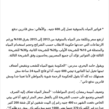
* فواتير المياه بالمنوفية تصل إلى 600 جنيه.. والأهالي: مش قادرين ندفع
ارتفع سعر وتكلفة متر المياه بالمنوفية من 2013 إلى 2015 بفرق
100%
ورغم
الارتفاعات التي حددتها حكومة الانقلاب حسب الشرائح وحجم استخدام المياه
والمتمثلة في 10% للشريحة الأولى، و20% للشريحة الثانية، و30
%
للشريحة
الثالثة فإن الفواتير تؤكد أن جميع المصريين يحاسبون وفق الشريحة الثالثة
.
ويقول حامد البحري، مدرس: “الحكومة بتبيع المياه للشعب وبتقبض أضعاف
ثمنها تخيل لما الفاتورة تيجي 600 جنيه، أنا لو فاتح المية 24 ساعة مش
هستهلك ده كله أنا بقول للحكومة الرحمة شوية بالمواطن لأننا تعبنا جدا ومش
قادرين ندفع تاني
“.
وتضيف أميمة رمضان، إحدى المواطنات: “أسعار المياه تضاف إليه الصرف
الصحي وتجمع على حسب الشريحة لكن بالفعل سعر المتر ارتفع، أنا في بيتي
الخاص دفعت الشهر ده 400 جنيه رغم إن البيت شقتين لو كل شقة 200 كتير
جدا ده غير الكهرباء 370 جنيها يعني 1000 جنيه مية وكهرباء.. مش ده ظلم؟
!”.