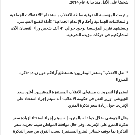
شخصًا على الأقل منذ بداية عام 2014.
واتهمت المؤسسة الحقوقية سلطة الانقلاب باستخدام “الاعتقالات الجماعية
والمحاكمات الجماعية وأحكام الإعدام الجماعية” كأداة للقمع السياسي،
ويستشهد تقرير المؤسسة بوجود حوالي 41 ألف شخص وراء القضبان الآن،
لمشاركتهم في حركات مؤيدة للشرعية.
*
“
نقل الانقلاب” يستفز المِصْريين: هنستطلع آراءكم حول زيادة تذكرة
المترو
!!
استمرارًا لتصريحات مسئولي الانقلاب المستفزة للمِصْريين، أعلن سعد
الجيوشى -وزير النقل في حكومة الانقلاب- أنه سيتم إجراء استفتاء على
الإنترنت حول زيادة سعر تذكرة المترو
.
وقال الجيوشي -خلال جولة له بالمترو- إنه سيتم إجراء استفتاء لزيادة سعر
تذكرة المترو على الإنترنت، وفى حال موافقة المواطن سيتم تحريك سعر
التذكرة بما يوقف خسائر المترو المستمرة بسبب الفرق بين سعر التذكرة