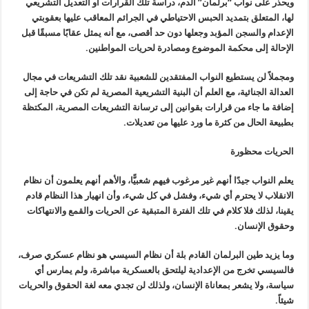
ويحذر على نواب “برلمان” الدم، دراسة تلك القرارات أو التعديل التشريعي
لها، المتعلق بتمديد الحبس الاحتياطي في الجرائم المعاقب عليها بعقوبتي
الإعدام والسجن المؤبد وجعلها دون حد أقصى، مع أنه يمثل عقابًا مسبقًا قبل
الإحالة إلى محكمة الموضوع ومصادرة لحريات المواطنين
.
ومجملاً لن يستطيع النواب المفتقدين للشعبية نقد تلك التشريعات في مجال
العدالة الجنائية، مع العلم أن البنية التشريعية المصرية لم تكن في حاجة إلى
إضافة ما جاء من قرارات بقوانين إلى ترسانة التشريعات المصرية، المكتظة
بطبيعة الحال من كثرة ما ورد عليها من تعديلات
.
الحريات محظورة
يعلم النواب جيدًا أنهم غير مرغوب فيهم شعبيًّا، والأهم أنهم يعلمون أن نظام
الانقلاب لا يحترم أي شيء، وفشل في كل شيء، وأن انهيار هذا النظام قادم
يقينا، لذلك فلا كلام في تلك الفترة المتبقية عن الحريات والقمع والانتهاكات
وحقوق الإنسان
.
وما يزيد طين البرلمان القادم بلة أن نظام السيسي هو نظام عسكري صرف،
فالسيسي تخرج من الإعدادية ليلتحق بالعسكرية مباشرة، ولم يمارس أي
سياسة، ولا يشعر بمعاناة الإنسان، ولذلك لن تجدي معه لغة الحقوق والحريات
شيئاً
.