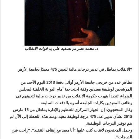
د. محمد نصر تم تصفيه على يد قوات الانقلاب
*الانقلاب يماطل في تدبير درجات مالية لتعيين 475 معيدًا بجامعة الأزهر
تظاهر عدد من خريجى جامعة الأزهر أوائل دفعة 2013 اليوم الأحد، من
المرشحين لوظيفة معيدين وقفة احتجاجية أمام البوابة الخلفية لمجلس
الوزراء، تنديدا بتهرب حكومة الانقلاب من تدبير درجات مالية لتعيينهم فى
وظائف المعيدين بكليات الجامعة أسوة بالدفعات السابقة
.
وقال المحتجون: إن الجهاز المركزى للتنظيم والإدارة يماطل من 15 مارس
2015 بشأن تدبير عدد 475 درجة لوظيفة معيد، ومنذ هذه اللحظة إلى الآن لم
يتم توفير الدرجات الوظيفية
.
وحمل المحتجون لافتات كتب عليها “أنا معيد مع إيقاف التنفيذ”، “راحت فين
الدرجات”.