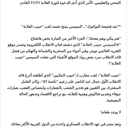
الصحي والتعليمي، الأمر الذي أدى للدعوة لثورة الغلابة 11/11 القادم
.
*
“
بعد فضيحة التوكتوك”.. السيسي يمنح نفسه لقب “حبيب الغلابة
”
“هم يبكي وهم يضحك”، الجزء الأخير من العبارة يخص هاشتاج
“
#السيسي_حبيب_الغلابة
” الذي دشنته لجان الانقلاب اللكترونية وتصدر موقع
التغريد العالمي تويتر، وفي أجواء من السخرية والشماتة والتهكم من فشل
قائد الانقلاب سرد بعض رواد الموقع الأشياء التي جعلت السيسي “حبيب
الغلابة”!
“حبيب الغلابة”، لقب مقارب لـ”حبيب الملايين” الذي أطلقته أذرع قائد
الانقلاب الأول جمال عبد الناصر على زعيم “نكسة 67″، وكان العامل
المشترك بين اللقبين هو تخدير الشعب بالشعارات وامتصاص الغضب بعبارات
جوفاء وتقديم فناكيش وهمية للغلابة، مع تراجع الاقتصاد وتدهور الحالة
المعيشية.
لا يوجد طعام!
وتعد مصر في عهد الانقلاب العسكري واحدة من الدول العربية الأكثر معاناة