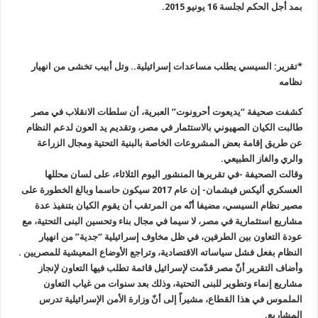
بمد أجل الحكم لجلسة 16 يونيو 2015.
*
تقرير: السيسي يطلب مساعدات إسرائيلية.. وتل أبيب تخشى من انهيار
نظامه
كشفت صحيفة “يديعوت أحرونوت” العبرية، أن سلطات الانقلاب في مصر
طالبت الكيان الصهيوني بالاستثمار في مصر، وتقديم يد العون لدعم النظام
عن طريق إقامة بعض المشروعات الخاصة بالبنية التحتية ومجال الزراعة
والري والغاز الطبيعي
.
وقالت الصحيفة -في تقريرها المنشور اليوم الثلاثاء، على لسان محللها
العسكري أليكس فيشمان- إن عام 2017 سيكون حاسما وبالغ الخطورة على
مصير نظام السيسي، مضيفا أنّه من المرتقب أن يقوم الكيان بتنفيذ عدة
مشاريع استثمارية في مصر، لا سيما في مجال بناء وتحسين البنى التحتية، مع
عودة التعاون بين الطرفين، في ظل مخاوف إسرائيلية “جدية” من انهيار
النظام بفعل فشل سياساته الاقتصادية، وتراجع الأوضاع المعيشية للمصريين
.
وأضاف التقرير أنّ مصر قدّمت لإسرائيل قائمة تطلب فيها التعاون لإنجاز
مشاريع إنماء وتطوير للبنى التحتية، وذلك بعد سنوات من غياب التعاون
الملموس في هذا القطاع، مشيراً إلى أنّ وزارة الأمن الإسرائيلية تدرس
المشاريع
.