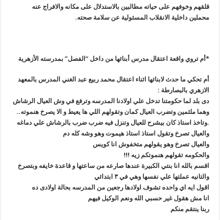
قلقهم وخوفهم على حياته مطالبين بالاستدلال على مكانه والافراج عنه
محملين داخلية الانقلاب المسئولية عن سلامة صحته
.
*
أم تروي واقعة اعتقال مدرس أبنائها من داخل “الفصل” بمدرسته الأزهرية
أم تحكي ما حدث لابنائها اثناء اعتقال محمد ربيع عبد الغني المدرس بالمعهد
الازهري بالبصارطة
:
دى بلد لما حكومتنا تدخل علي اولادنا المدرسه وترفع في وش العيال الرشاش
وهما ملثمين وتضرب العيال كمان وتقولهم اللي ها يعيط و الا يصرخ هنموته
..
.
وتاخذ استاذ كان بيشرح للعيال وتنزل فيه ضرب ضرب بالرشاش علي دماغه
والعيال تصرخ وتقول استاذ استاذ هيموت وهو وشه كله دم
والعيال تصرخ وهو يقولهم متخفوش انا كويس
والحكومه تقولهم هنموتكم زيه
!!!
اقسم بالله انا بنتي الكبيرة عندها صارعه من ساعتها و قاعدة خايفه وبتصرخ
والتانيه عملتها علي نفسها وهي في ٣ ابتدائي
اقول ايه اي واحده تشوف اولادها رجعين من المدرسه بحالة اولادى ده
انا مش هقول غير حسبي الله ونعم الوكيل فيهم
ربنا ينتقم منكم