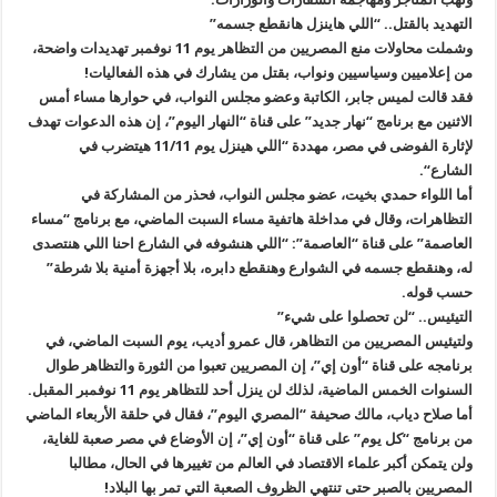
التهديد بالقتل.. “اللي هاينزل هانقطع جسمه
”
وشملت محاولات منع المصريين من التظاهر يوم 11 نوفمبر تهديدات واضحة،
من إعلاميين وسياسيين ونواب، بقتل من يشارك في هذه الفعاليات
!
فقد قالت لميس جابر، الكاتبة وعضو مجلس النواب، في حوارها مساء أمس
الاثنين مع برنامج “نهار جديد” على قناة “النهار اليوم”، إن هذه الدعوات تهدف
لإثارة الفوضى في مصر، مهددة “اللي هينزل يوم 11/11 هيتضرب في
الشارع
“.
أما اللواء حمدي بخيت، عضو مجلس النواب، فحذر من المشاركة في
التظاهرات، وقال في مداخلة هاتفية مساء السبت الماضي، مع برنامج “مساء
العاصمة” على قناة “العاصمة”: “اللي هنشوفه في الشارع احنا اللي هنتصدى
له، وهنقطع جسمه في الشوارع وهنقطع دابره، بلا أجهزة أمنية بلا شرطة”
حسب قوله
.
التيئيس.. “لن تحصلوا على شيء
”
ولتيئيس المصريين من التظاهر، قال عمرو أديب، يوم السبت الماضي، في
برنامجه على قناة “أون إي”، إن المصريين تعبوا من الثورة والتظاهر طوال
السنوات الخمس الماضية، لذلك لن ينزل أحد للتظاهر يوم 11 نوفمبر المقبل
.
أما صلاح دياب، مالك صحيفة “المصري اليوم”، فقال في حلقة الأربعاء الماضي
من برنامج “كل يوم” على قناة “أون إي”، إن الأوضاع في مصر صعبة للغاية،
ولن يتمكن أكبر علماء الاقتصاد في العالم من تغييرها في الحال، مطالبا
المصريين بالصبر حتى تنتهي الظروف الصعبة التي تمر بها البلاد
!