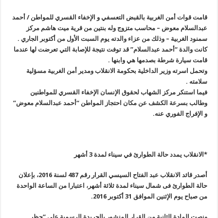
قامت قوات أمن الغربية بالقبض التعسفي و الإخفاء القسري للمواطن / أحمد
عبدالسلام معوض – محاسب متزوج وله بنتين من قرية ميت هاشم مركز
سمنود الغربية – وذلك من عزاء والدته يوم السبت الأول من أكتوبر الجاري
.
كانت والدة “أحمد عبدالسلام” قد توفت نتيجة للإصابة التي تعرضت لها عندما
قامت سيارة شرطة بصدمها هي وابنها
.
وتحمل اسرته وزير الداخلية بحكومة الانقلاب ومدير أمن الغربية مسؤلية
سلامته
.
فيما استنكر مركز الشهاب لحقوق الإنسان الإخفاء القسري للمواطنين
وطالب بسرعة الكشف عن مكان احتجاز المواطن “أحمد عبدالسلام معوض”
و الإفراج الفوري عنه
.
*الانقلاب يمدد حالة الطوارئ في سيناء لمدة 3 أشهر
أصدر قائد الانقلاب عبد الفتاح السيسي القرار رقم 487 لسنة 2016، بإعلان
حالة الطوارئ فى شمال سيناء لمدة ثلاثة أشهر، اعتبارا من الساعة الواحدة
من صباح يوم الإثنين الموافق 31 أكتوبر 2016
.
ونصت المادة الثانية من القرار المنشور بالجريدة الرسمية على “حظر