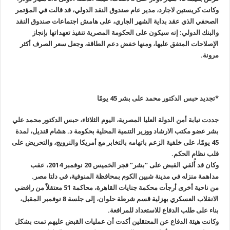
وكانت كريستين لاجارد، مدير عام صندوق النقد الدولي، قد قالت في المؤتمر
الصحفي الذي عقد بداية الشهر الجاري، على هامش اجتماعات صندوق النقد
والبنك الدولي: إنه سيكون على الحكومة المصرية تنفيذ تعهداتها بإنجاز
الإصلاحات المتفق عليها، ومنها خفض دعم الطاقة، وجعل سعر الصرف أكثر
مرونة
.
*
تجديد حبس الدكتور محمد على بشر 45 يومًا
جددت نيابة أمن الدولة العليا المصرية، اليوم الثلاثاء، حبس الدكتور محمد علي
بشر عضو مكتب الارشاد ووزير التنمية المحلية بحكومة د. هشام قنديل، لمدة
45 يومًا، على خلفية الزعم باتهامه بالتخابر مع أمريكا والنرويج، والتحريض على
قلب نظام الحكم
.
وكان قد أُلقي القبض على “بشر” فجر الخميس 20 نوفمبر 2014، عقب
مداهمة منزله في مدينة شبين الكوم بمحافظة المنوفية، في دلتا مصر
.
من ناحية أخرى أرجأت محكمة جنايات القاهرة، محاكمة 51 معتقلاً من رافضي
الانقلاب العسكري بهزلية قسم شرطة حلوان، إلى جلسة 8 نوفمبر المقبل،
بناء على طلب الدفاع للاستعداد للمرافعة
.
وكانت هيئة الدفاع عن المعتقلين أكدت أن عمليات القبض عليهم تمت بشكل