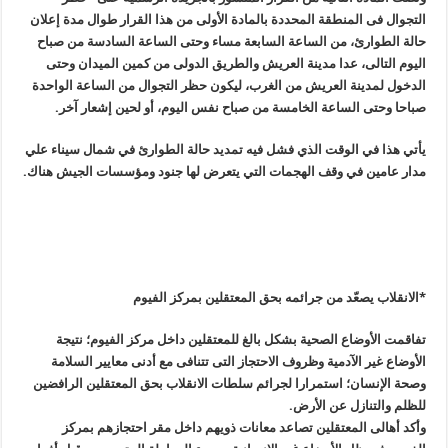
التجوال فى المنطقة المحددة بالمادة الأولى من هذا القرار طوال مدة إعلان
حالة الطوارئ، من الساعة السابعة مساء وحتى الساعة السادسة من صباح
اليوم التالى، عدا مدينة العريش والطريق الدولى من كمين الميدان وحتى
الدخول لمدينة العريش من الغرب، ليكون حظر التجوال من الساعة الواحدة
صباحا وحتى الساعة الخامسة من صباح نفس اليوم، أو لحين إشعار آخر
.
يأتي هذا في الوقت الذي فشل فيه تمديد حالة الطوارئ في شمال سيناء علي
مدار عامين في وقف الهجمات التي يتعرض لها جنود ومؤسسات الجيش هناك
.
*الانقلاب يصعّد من جرائمه بحق المعتقلين بمركز الفيوم
تفاقمت الأوضاع الصحية بشكل بالغ للمعتقلين داخل مركز الفيوم؛ نتيجة
الأوضاع غير الآدمية وظروف الاحتجاز التى تتنافى مع أدنى معايير السلامة
وصحة الإنسان؛ استمرارا لجرائم سلطات الانقلاب بحق المعتقلين الرافضين
للظلم والتنازل عن الأرض
.
وأكد أهالى المعتقلين تصاعد معانات ذويهم داخل مقر احتجازهم بمركز