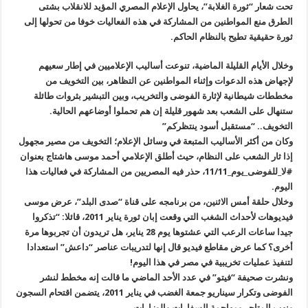
تحت شعار “ثورة الغلابة”، يحاول الإعلام المصري المؤيد للانقلاب بشتى
الطرق منع المواطنين من المشاركة في هذه الفعاليات خوفا من تحولها إلى
ثورة حقيقية تطيح بالنظام الحاكم
.
وخلال الأيام القليلة الماضية، تنوعت أساليب الإعلاميين في إطار سعيهم
لإجهاض هذه الدعوات وإثناء المواطنين عن التظاهر، بين التخويف من
مخططات شيطانية لإثارة الفوضى والتخريب، وبين التبشير بثروات طائلة
ستنهال على الشعب بعد شهور قليلة إن هم تحملوا أوضاعهم الحالية
.
التخويف.. “مستقبل أسود ينتظركم
”
وكان من أكثر الأساليب المتبعة في وسائل الإعلام؛ التخويف من مصير مجهول
إذا ثار الشعب على النظام، حيث أطلق الإعلامي أحمد موسى هاشتاج بعنوان
#
لا_للفوضى_يوم_11/11، حذر فيه المصريين من المشاركة في فعاليات هذا
اليوم
.
وخلال حلقة أمس الاثنين، من برنامجه على قناة “صدى البلد”، عرض موسى
فيديوهات لأحداث الشغب التي وقعت إبان ثورة يناير 2011، قائلا: “تذكروا
جيدا ساعات الرعب التي عشتوها يوم 28 يناير، هل تريدون أن تجربوها مرة
أخرى؟ كما عرض مقاطع فيديو قال إنها لتدريبات عناصر “داعش” استعدادا
لتنفيذ عمليات تخريبية في مصر في هذا اليوم
!
ونشرت صحيفة “فيتو” في عدد الأحد الماضي ما قالت إنه مخطط لنشر
الفوضى وتكرار سيناريو جمعة الغضب في يناير 2011، يتضمن اقتحام السجون
ونهب المتاجر ومهاجمة السفارات والوزارات
.