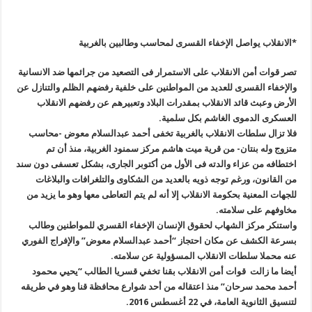
*
الانقلاب يواصل الإخفاء القسرى لمحاسب وطالبين بالغربية
تصر قوات أمن الانقلاب على الاستمرار فى التصعيد من جرائمها ضد الانسانية
والإخفاء القسرى للعديد من المواطنين على خلفية رفضهم الظلم والتنازل عن
الأرض وعبث قائد الانقلاب بمقدرات البلاد وتعبيرهم عن رفضهم الانقلاب
العسكرى الدموى الغاشم بكل سلمية
.
فلا تزال سلطات الانقلاب بالغربية تخفى أحمد عبدالسلام معوض -محاسب
متزوج وله بنتان- من قرية ميت هاشم مركز سمنود الغربية، منذ أن تم
اختطافه من عزاء والدته فى الأول من أكتوبر الجارى، بشكل تعسفى دون سند
من القانون، ورغم توجه ذويه بالعديد من الشكاوى والتلغرافات والبلاغات
للجهات المعنية بحكومة الانقلاب إلا أنه لم يتم التعاطى معها وهو ما يزيد من
مخاوفهم على سلامته
.
واستنكر مركز الشهاب لحقوق الإنسان الإخفاء القسري للمواطنين وطالب
بسرعة الكشف عن مكان احتجاز “أحمد عبدالسلام معوض” والإفراج الفوري
عنه محملا سلطات الانقلاب المسؤولية عن سلامته
.
أيضا ما زالت قوات أمن الانقلاب بقنا تخفي قسريا الطالب “يحيي محمود
أحمد محمد سرحان” منذ اعتقاله من أحد شوارع محافظة قنا وهو في طريقه
لتنسيق الثانوية العامة، في 22 أغسطس 2016
.