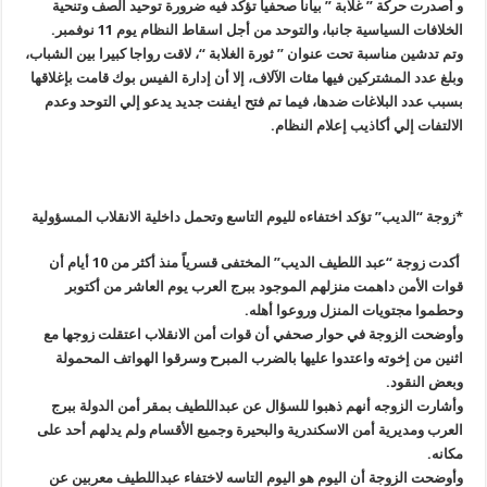
و أصدرت حركة ” غلابة ” بيانا صحفيا تؤكد فيه ضرورة توحيد الصف وتنحية
الخلافات السياسية جانبا، والتوحد من أجل اسقاط النظام يوم 11 نوفمبر
.
وتم تدشين مناسبة تحت عنوان ” ثورة الغلابة “، لاقت رواجا كبيرا بين الشباب،
وبلغ عدد المشتركين فيها مئات الآلاف، إلا أن إدارة الفيس بوك قامت بإغلاقها
بسبب عدد البلاغات ضدها، فيما تم فتح ايفنت جديد يدعو إلي التوحد وعدم
الالتفات إلي أكاذيب إعلام النظام
.
*
زوجة “الديب” تؤكد اختفاءه لليوم التاسع وتحمل داخلية الانقلاب المسؤولية
أكدت زوجة “عبد اللطيف الديب” المختفى قسرياً منذ أكثر من 10 أيام أن
قوات الأمن داهمت منزلهم الموجود ببرج العرب يوم العاشر من أكتوبر
وحطموا مجتويات المنزل وروعوا أهله
.
وأوضحت الزوجة في حوار صحفي أن قوات أمن الانقلاب اعتقلت زوجها مع
اثنين من إخوته واعتدوا عليها بالضرب المبرح وسرقوا الهواتف المحمولة
وبعض النقود
.
وأشارت الزوجه أنهم ذهبوا للسؤال عن عبداللطيف بمقر أمن الدولة ببرج
العرب ومديرية أمن الاسكندرية والبحيرة وجميع الأقسام ولم يدلهم أحد على
مكانه
.
وأوضحت الزوجة أن اليوم هو اليوم التاسه لاختفاء عبداللطيف معربين عن