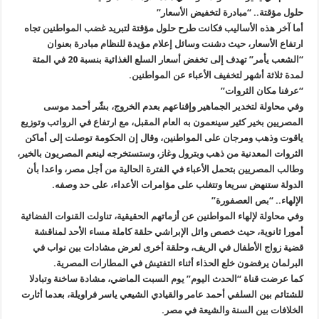
حلول مؤقتة.. “مبادرة لتخفيض الأسعار
”
أما آخر هذه الأساليب فكانت طرح حلول مؤقتة لتبريد غضب المواطنين تجاه
ارتفاع الأسعار، حيث دشنت وسائل إعلام مؤيدة للنظام مبادرة بعنوان
“الشعب يأمر” تهدف إلى تخفض أسعار السلع الغذائية بنسبة 20 في المئة
لمدة ثلاثة أشهر لتخفيف الأعباء عن المواطنين
.
“
عرفنا مكان الثروات
”
وفي محاولة لتخدير الجماهير وإقناعهم بعدم الخروج، بشّر أحمد موسى
المصريين بخير كثير سينعمون به العام المقبل، مع ارتفاع في الرواتب وتوزيع
ياقوت وذهب ومرجان على المواطنين، وقال إن الحكومة توصلت إلى أماكن
الثروات المعدنية من ذهب وبترول وغاز، وستستخرجه لينعم المصريون بالخير،
وطالب المصريين بتحمل الأعباء في الفترة الحالية من أجل مصر، واعدا بأن
الدولة ستنهض سريعا وتتغلب على مؤامرات الأعداء، على حد وصفه
.
الإلهاء.. “بص العصفورة
”
وفي محاولة لإلهاء المواطنين عن أزماتهم الحقيقية، تناولت القنوات الفضائية
أمورا ثانوية، حيث خصص وائل الإبراشي حلقة كاملة مساء الأحد لمناقشة
قضية زواج الأطفال في الريف، وحلقة أخرى لعرض مشادات بين نواب في
البرلمان يرفضون خلع الحذاء أثناء التفتيش في المطارات المصرية
.
كما عرضت قناة “الحدث اليوم” يوم السبت الماضي، مشادة ساخنة وتبادلا
للشتائم بين السلفي أحمد عامر والقيادي الشيعي ياسر فراويلة، بعدما أثارت
الخلافات بين السنة والشيعة في مصر
.