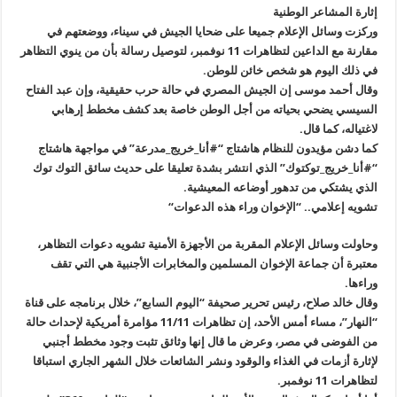
إثارة المشاعر الوطنية
وركزت وسائل الإعلام جميعا على ضحايا الجيش في سيناء، ووضعتهم في
مقارنة مع الداعين لتظاهرات 11 نوفمبر، لتوصيل رسالة بأن من ينوي التظاهر
في ذلك اليوم هو شخص خائن للوطن
.
وقال أحمد موسى إن الجيش المصري في حالة حرب حقيقية، وإن عبد الفتاح
السيسي يضحي بحياته من أجل الوطن خاصة بعد كشف مخطط إرهابي
لاغتياله، كما قال
.
كما دشن مؤيدون للنظام هاشتاج “#أنا_خريج_مدرعة” في مواجهة هاشتاج
“#
أنا_خريج_توكتوك” الذي انتشر بشدة تعليقا على حديث سائق التوك توك
الذي يشتكي من تدهور أوضاعه المعيشية
.
تشويه إعلامي.. “الإخوان وراء هذه الدعوات
“
وحاولت وسائل الإعلام المقربة من الأجهزة الأمنية تشويه دعوات التظاهر،
معتبرة أن جماعة الإخوان المسلمين والمخابرات الأجنبية هي التي تقف
وراءها
.
وقال خالد صلاح، رئيس تحرير صحيفة “اليوم السابع”، خلال برنامجه على قناة
“
النهار”، مساء أمس الأحد، إن تظاهرات 11/11 مؤامرة أمريكية لإحداث حالة
من الفوضى في مصر، وعرض ما قال إنها وثائق تثبت وجود مخطط أجنبي
لإثارة أزمات في الغذاء والوقود ونشر الشائعات خلال الشهر الجاري استباقا
لتظاهرات 11 نوفمبر
.