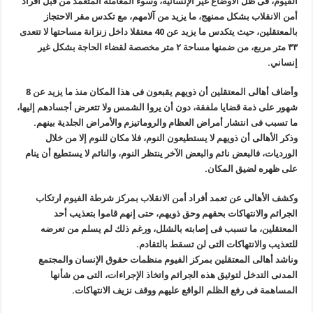
الفيوم، فى ظل الأوضاع غير الإنسانية، وسوء المعاملة المتعمد من قبل أفراد
أمن الانقلاب بشكل ممنهج، ما يزيد من آلامهم، مع تكدس مقر الاحتجاز
بالمعتقلين، حيث يتكدس ما يزيد عن 40 معتقلا داخل زنزانة مساحتها لا تتعدى
٣٣ متر مربع، من ضمنها مساحة ٢ متر مخصصة لقضاء الحاجة بشكل غير
إنساني
.
وأضاف أهالى المعتقلين أن ذويهم يقبعون فى هذا المكان منذ ما يزيد عن 8
شهور على ذمة قضايا ملفقة، دون أن يروا الشمس ولا تتعرض أجسادهم إليها،
ما تسبب فى انتشار أمراض العظام والروماتيزم والأمراض الجلدية بينهم
.
وذكر الأهالى أن ذويهم لا يستطيعون النوم، فلا مكان للنوم إلا من خلال
الورديات، فالبعض نائم والبعض الآخر ينتظر النوم، والنائم لا يستطيع أن ينام
على ظهره لضيق المكان
.
وكشف الأهالى عن تعمد أفراد أمن الانقلاب بمركز شرطة الفيوم ارتكاب
الجرائم والانتهاكات بحقهم وحق ذويهم، حتى إنهم قاموا بتعذيب أحد
المعتقلين، ما تسبب فى إصابته بالشلل، ورغم ذلك لم يسلم من تعرضه
للتعذيب والانتهاكات التى لن تسقط بالتقادم
.
وناشد أهالى المعتقلين بمركز الفيوم منظمات حقوق الإنسان والمجتمع
المدنى التدخل لتوثيق هذه الجرائم واتخاذ الإجراءات، التى من شأنها
المساهمة فى رفع الظلم الواقع عليهم ووقف نزيف الانتهاكات
.