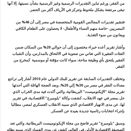
من الفقر، ورغم تباين التقديرات الرسمية وغير الرسمية بشأن نسبتها، إلا أنها
تبقى مرتفعة بشكل ملحوظ وتتركز في الأرياف أكثر من الحضر.
فتشير تقديرات المجالس القومية المتخصصة في مصر إلى أن 46% من
المصريين -خاصة منهم النساء والأطفال- لا يحصلون على الطعام الكافي
ويعانون من سوء التغذية.
وأشار تقرير أعده خبراء مختصون إلى أن حوالي 20% من السكان ضمن
الفئات الفقيرة التي تعاني من صعوبة في الالتحاق بالمدارس، وأن الشباب
الفقير يلتحق بأي وظيفة متاحة، سواء كانت مؤقتة أو موسمية كمخرج من
الفقر.
وتختلف التقديرات السابقة عن تقرير للبنك الدولي عام 2010 أشار إلى تراجع
معدلات الفقر في مصر من 30% إلي 20%، وبعد الضجة الهائلة التي أحدثها
تقرير مجلة “الإيكنوميست” البريطانية، والتي أكدت فيه مدى الخراب الذي
حل بمصر في عهد الانقلاب، كشفت وكالة “بلومبرج” الاقتصادية، في تقرير
لها، عن مدى الانهيار الاقتصادي الذي سببه الانقلاب العسكري لمصر، مطالبا
بإجراء انتخابات رئاسية جديدة بعيدة عن العسكر.
وسبق “بلومبرج” تقرير فاضح من مجلة الإيكونوميست البريطانية، والتي تعد
الصحيفة الاقتصادية الأولى في العالم، كشف عن مدى الفساد الذي سببه نظام