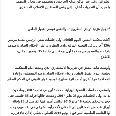
عشوائي، وفي غير أماكن موقع الجريمة، ومعظمهم في محال إقامتهم،
ولمجرد أن التحريات أشارت إلى رفض المعتقلين للانقلاب العسكري
.
*
تأجيل هزلية “وادي النطرون”.. والنقض توصي بقبول الطعن
أجّلت محكمة النقض، اليوم الثلاثاء، أولى جلسات طعن الرئيس محمد مرسي
و130 آخرين، في القضية الهزلية وادي النطرون، على الأحكام الصادرة ضدهم
بالإعدام والسجن من محكمة أول درجة، إلى جلسة 15 نوفمبر المقبل،
للاطلاع.
وأوصت نيابة النقض في تقريرها الاستشاري الذي وضعته أمام المحكمة
بجلسة اليوم، بقبول الطعن وإلغاء الأحكام الصادرة ضد المعتقلين، وإعادة
المحاكمة مرة أخرى أمام دائرة مغايرة، لوجود عوار قانوني في الحكم الصادر.
واستمرت جلسات القضية الهزلية بمحكمة أول درجة لمدة 498 يوما، حيث
بدأت أولى الجلسات يوم 28 يناير 2014، وعقدت خلالها قرابة 35 جلسة، حتى
حجزت للحكم بجلسة 16 مايو 2015، والتي أصدر فيها القاضي قرارًا بإحالة
أوراق عدد من المعتقلين إلى المفتي لأخذ رأيه الشرعي في إعدامهم، وحدد
لها الجلسة الماضية الموافق 2 يونيو 2015 للنطق بالحكم، إلا أن جاء قراره