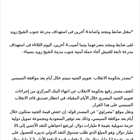
*
مقتل ضابط ومجند واصابة 4 أخرين فى استهداف مدرعة جنوب الشيخ زويد
لقى ضابط ومجند مصرعهما بينما أصيب 4 أخرين، اليوم الثلاثاء فى استهداف
مدرعة تابعة للجيش أثناء حملة أمنية جنوب مدينة الشيخ زويد بسيناء
.
*
مصدر بحكومة الانقلاب: تعويم الجنيه سيتم خلال أيام بعد موافقة السيسي
كشف مصدر رفيع بحكومة الانقلاب عن انتهاء البنك المركزي من إجراءات
تعويم الجنيه المصري خلال الأيام المقبلة، في انتظار تصديق قائد الانقلاب
السيسي على هذا القرار
.
ونقل موقع “مصراوي” عن المصدر قوله: إن خفض قيمة الجنيه ستكون خلال
أيام بعد موافقة السيسي، وذلك بعد توفير السعودية ومجموعة تمويل دولية
حزمة تمويلية بقيمة 6 مليارات دولار، ليرتفع احتياطي النقد الأجنبي إلى 25
مليار دولار، وهو المبلغ الذي طلب صندوق النقد الدولي تدبيره للحصول على
قرض بقيمة 12 مليار دولار على 3 دفعات، قيمة الدفعة الأولى 2.5 مليار دولار
.