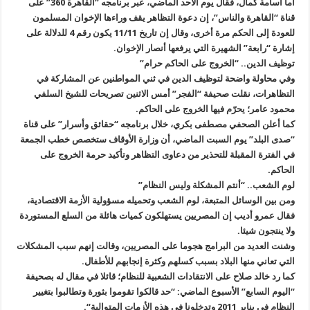
أما أسامة كمال، فقال يوم الأحد الماضي، عبر برنامجه “القاهرة 360” على
قناة “القاهرة والناس”، إن دعوة التظاهر يقف وراءها الإخوان المسلمون
للعودة إلى الحكم مرة أخرى، وقال إن تاريخ 11/11 يكون رقم 4 للدلالة على
إشارة “رابعة” الشهيرة التي يرفعها أنصار الإخوان
.
توظيف الدين.. “الخروج على الحاكم حرام
”
وفي محاولة واضحة لتوظيف الدين في ثني المواطنين عن المشاركة في
التظاهرات، نقلت صحيفة “الفجر” أمس الاثنين تصريحات للشيخ السلفي
محمود عامر؛ يحرّم فيها الخروج على الحاكم
.
كما أعلن الصحفي مصطفى بكري، خلال برنامجه “حقائق وأسرار” على قناة
“صدى البلد” يوم السبت الماضي، أن وزارة الأوقاف ستخصص خطب الجمعة
في الفترة المقبلة للتحذير من دعاوى التظاهر وتأكيد حرمة الخروج على
الحاكم
.
لوم الشعب.. “أنتم المشكلة وليس النظام
”
ومن بين الوسائل المتبعة، لوم الشعب وتحميله مسؤولية الأزمة الاقتصادية،
فقال عمرو أديب إن المصريين يستهلكون كميات هائلة من السلع المستوردة
ولا ينتجون شيئا
.
وشنت العديد من البرامج هجوما على المصريين، وقالت إنهم سبب المشكلات
التي تعاني منها البلاد بسبب كسلهم وكثرة إنجابهم للأطفال
.
كما رد خالد صلاح على الانتقادات الشعبية للنظام؛ قائلا في مقال له بصحيفة
“
اليوم السابع” الأسبوع الماضي: “حد قالكوا تقوموا بثورة وتطالبوا بتغيير
النظام في يناير 2011 وتدخلونا في هذه الأزمات المتوالية
“.