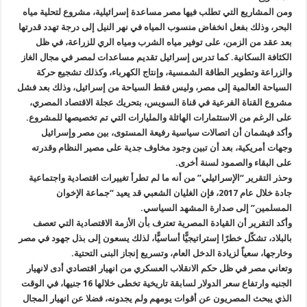
ومن المشاريع التي تطلب فيها مصر مساعدة إسرائيلية، مشروع لتحلية مياه
البحر، وذلك بفعل انخفاض منسوب المياه في نهر النيل إلى درجة تهدد قدرتها
بعد عقد من الزمن، على توفير مياه الشرب ومياه الري للزراعة، في ظل
الكثافة السكانية. كما تدرس إسرائيل تقديم مساعدات لمصر في مجال الغاز
والزراعة وتطوير الطاقة الشمسية، وإنتاج الكهرباء، وكذلك تشجيع حركة
السياحة العالمية إلى مصر، وليس فقط السياحة من إسرائيل، وذلك بعد فشل
مشروع القناة الفرعية في قناة السويس، بتحريك عجلة الاقتصاد المصري،
على الرغم من الاستثمارات الهائلة والمليارات التي تم تخصيصها للمشروع
.
وأكد فيشمان أن اتصالات سياسية رفيعة المستوى، بين مصر وإسرائيل
وجهات أمريكية، بعد أن تبين وجود مخاوف جدية على مصير النظام وقدرته
على البقاء والصمود لسنة أخرى
.
وحذر التقرير “الإسرائيلي” من أنه ما لم تطرأ تغييرات اقتصادية واجتماعية
جادة خلال عام 2017، فإن الغليان الشعبي قد يعيد “جماعة الإخوان
المسلمين
”
إلى صدارة المشهد السياسي
.
وأكد التقرير أن القيادة المصرية تعترف بأن الأزمة الاقتصادية التي تعصف
بالبلاد، تشكّل خطرًا إستراتيجيًّا أساسيًّا، لذلك يسعون إلى بذل جهود في مصر
وخارجها، سعياً لزيادة الدخل العام، وتسريع إنجاز البنى التحتية
.
وتعاني مصر في ظل حكم الانقلاب العسكري من انهيار اقتصادي أدى لانهيار
الجنيه وارتفاع سعر الدولار لسابقة تاريخية تخطى خلالها 16 جنيها، في الوقت
الذي يبحث المصريون عن أقوات يومهم ولم يجدونه، فضلا عن انهيار المجال