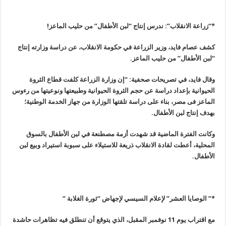
*
“
زراعة الانقلاب”: ندرس إنتاج “لبن الأطفال” من حليب الماعز
!
كشف عصام فايد، وزير الزراعة في حكومة الانقلاب، عن دراسة وزارته إنتاج
“لبن الأطفال” من حليب الماعز
.
وقال فايد، في تصريحات صحفية: “إن وزارة الزراعة كلفت قطاع الثروة
الحيوانية بإعداد دراسة عن حجم الثروة الحيوانية وطبيعتها ونوعيتها من رءوس
الماعز فى مصر، بناء على دراسة تلقتها الوزارة من جهاز الخدمة الوطنية؛
بهدف إنتاج لبن الأطفال
.
وكانت الفترة الماضية قد شهدت أزمة مصطنعة في لبن الأطفال بالسوق
المحلية، أعطت لقادة الانقلاب ذريعة للاستيلاء على سبوبة استيراد وبيع لبن
الأطفال
.
*
”
الوصايا العشر
”
لإعلام السيسي لإجهاض
“
ثورة الغلابة
”
مع اقتراب يوم 11 نوفمبر المقبل، الذي يتوقع أن تنطلق فيه تظاهرات حاشدة