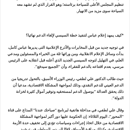
تنظيم المجلس الأعلى للسياحة برئاسته؛ وهو القرار الذي لم تشهد معه
السياحة سوى مزيد من الانهيار
.
*كيف يمهد إعلام عباس لتنفيذ خطة السيسي لإلغاء الدعم نهائيا؟
في توجيه جديد من قبل المخابرات والأذرع الإعلامية التى يديرها عباس كامل،
بدأت وسائل الإعلام الانقلابية، ومن ورائها ثلة من الخبراء والمسئولين ومدعي
العلم، في التهليل لتوجه السيسي الجديد الذي أعلنه قبل انقلابه على الرئيس
مرسي، بعدم اقتناعه بالدعم للفقراء، وأن “الجميع سيدفع
“.
حيث طالب الدكتور علي لطفي، رئيس الوزراء الأسبق، بالتحول تدريجيا من
الدعم العيني للدعم النقدي، وذلك لمواجهة المشكلة الاقتصادية، مدعيا أن
ذلك يحقق العدالة “بوصول الدعم لمستحقيه وتوفير أموال كثيرة لخزانة
الدولة
“.
وقال علي لطفي، في مداخلة هاتفية لبرنامج “صباحك عندنا” المذاع على قناة
“
المحور”، اليوم الثلاثاء: إن الحكومة عليها دور أكبر لمواجهة المشكلة
الاقتصادية من خلال اتخاذ إجراءات وسياسات تؤدي إلى تخفيف حدة الأزمة
الاقتصادية، وكذلك مراقبة الأسواق، لافتًا إلى دور المواطن في ترشيد