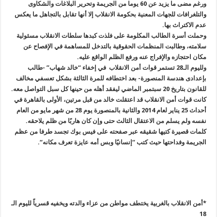
ورغم مضى ما يزيد عن 60 يوما من الجريمة وتحرير البلاغات والشكاوى
والتلغرافات للجهات المعنية بحكومة الانقلاب إلا أنها تقابل بالتجاهل ما يعكس
عدم الاكتراث بها
.
وحملت أسرة الطالب المكلومة على فلذت كبدها سلطات الانقلاب مسئولية
سلامته، وطالبت المنظمات الحقوقية بالتدخل للمساهمة في الإفصاح عن
مكان احتجازه والإفراج عنه ورفع الظلم الواقع عليه
.
ولليوم الـ28 تستمر قوات أمن الانقلاب في إخفاء “خالد شهاب” -طالب
بإعدادى هندسة المنصورة- بعد اختطافه للمرة الثالثة بشكل تعسفي مخالف
للقانون بتاريخ 20 سبتمبر الماضي ليفقد أهله من حينها كل سبل التواصل معه
.
كانت قوات أمن الانقلاب قد اعتقلت خالد من قبل مرتين، الأولى بالقاهرة في
أحداث 25 يناير لعام 2014 والثانية بالمنصورة يوم 28 من شهر مايو من العام
نفسه ولم يسلم من الاعتقال الثالث حتى وإن كان هاربًا من ظلم يلاحقه
.
كلمات قصيرة كتيها شقيقه عبر صفحته على فيس بوك تجسد طرفا من عظم
الجريمة وفداحتها حيث كتب “إنسانيًا وبس أمه عايزة تعرف مكانه
“.
*
أمن الانقلاب بالغربية يختطف مواطن من عزاء والدته ويخفيه قسرياً لليوم الـ
18