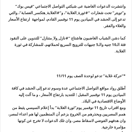
وانتشرت الدعوات الغاضبة عى شبكتي التواصل الاجتماعي “فيس بوك”
و”تويتر” تحت شعارات “#ثورة_الغلابة”، و”#الغلابة_هتكسر_العصابة”، والتي
تدعو إلى الحشد في الميادين يوم 11 نوفمبر القادم، لمواجهة ارتفاع الأسعار
والغلاء والفقر.
كما دشن الشباب الغاضبون هاشتاج “#نازل_ولا_متنازل” للتدوين على النقود
فئة الـ10 جنيه والـ5 جنيهات للترويج السريع لحملاتهم، للمشاركة في ثورة
الغلابة.
*
“
حركة غلابة” تدعو لوحدة الصف يوم 11/11
أطلق رواد مواقع التواصل الاجتماعي عدة وسوم تدعو إلى الحشد في كافة
الميادين يوم 11 نوفمبر المقبل ؛ للتنديد بارتفاع الأسعار ، و ما آلت إليه
الأوضاع الاقتصادية في البلاد.
ومع اقتراب تاريخ 11 نوفمبر يوم”ثورة الغلابة” بدأ إعلام السيسي يثبط من
همم المصريين ويحذرهم من الخروج بزعم أن المنظمين لها هم اعداء لمصر،
وان هدفهم الفوضي لاسقاط مصر، وان تلك الدعوات لا تخرج عن كونها
مؤامرة خارجية
.