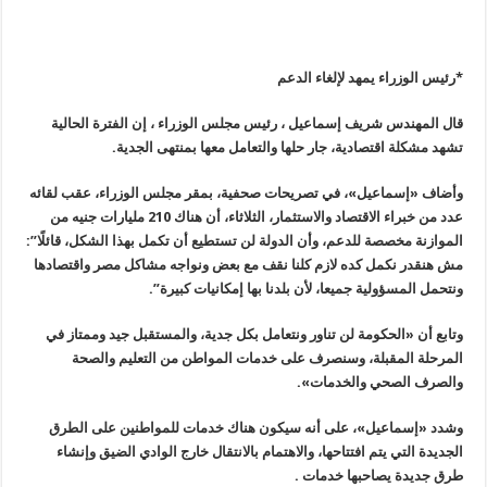
*رئيس الوزراء يمهد لإلغاء الدعم
قال المهندس شريف إسماعيل ، رئيس مجلس الوزراء ، إن الفترة الحالية
تشهد مشكلة اقتصادية، جار حلها والتعامل معها بمنتهى الجدية.
وأضاف «إسماعيل»، في تصريحات صحفية، بمقر مجلس الوزراء، عقب لقائه
عدد من خبراء الاقتصاد والاستثمار، الثلاثاء، أن هناك 210 مليارات جنيه من
الموازنة مخصصة للدعم، وأن الدولة لن تستطيع أن تكمل بهذا الشكل، قائلًا”:
مش هنقدر نكمل كده لازم كلنا نقف مع بعض ونواجه مشاكل مصر واقتصادها
ونتحمل المسؤولية جميعا، لأن بلدنا بها إمكانيات كبيرة”.
وتابع أن «الحكومة لن تناور ونتعامل بكل جدية، والمستقبل جيد وممتاز في
المرحلة المقبلة، وسنصرف على خدمات المواطن من التعليم والصحة
والصرف الصحي والخدمات».
وشدد «إسماعيل»، على أنه سيكون هناك خدمات للمواطنين على الطرق
الجديدة التي يتم افتتاحها، والاهتمام بالانتقال خارج الوادي الضيق وإنشاء
طرق جديدة يصاحبها خدمات .