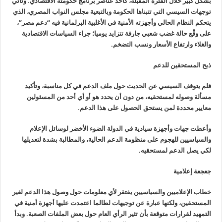
بشكل كبير خلال الفترة المقبلة، كأحد عناصر برنامج حكومته الاقتصادي. وتأتي
توجهات السيسي التي تتبناها الحكومة وبالتبعية مجلس النواب المصري، الذي
يتحكم النظام الحالي وأجهزته الأمنية في الأغلبية البرلمانية فيه “دعم مصر”،
على وقْع حالة غضب شعبي جارفة تتزايد يوميا؛ جراء السياسات الاقتصادية
والغلاء وارتفاع الأسعار ونسب التضخم
.
ذبح المستحقين للدعم
فلم يتوقف السيسي عن الحديث حول ملف الدعم في كل مناسبة، وتأكيد
مسألة وصوله لمستحقيه، من دون أن يحدد هو أو أي أحد من المسئولين
معايير محددة لمن يستحق الحصول على هذا الدعم
.
وأعطت جهات وأجهزة سيادية في الدولة الضوء الأخضر لوسائل الإعلام
والسياسيين للهجوم على منظومة الدعم الحالية، والمطالبة بشدة لتعديلها
لكي يصل الدعم لمستحقيه
.
جعجعة إعلامية
خطاب الإعلاميين والسياسيين يفتقر لأي معلومات حول وصول هذا الدعم لغير
المستحقين، ولكنها عبارة عن توجيهات لطالما اعتمدت عليها أجهزة أمنية في
التمهيد لقرارات متوقعة بأن تثير الرأي العام حول بعض الملفات الصعبة. وبدأ