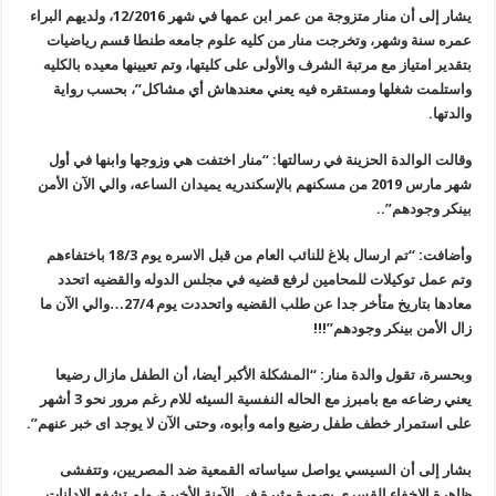
يشار إلى أن منار متزوجة من عمر ابن عمها في شهر 12/2016، ولديهم البراء
عمره سنة وشهر، وتخرجت منار من كليه علوم جامعه طنطا قسم رياضيات
بتقدير امتياز مع مرتبة الشرف والأولى على كليتها، وتم تعيينها معيده بالكليه
واستلمت شغلها ومستقره فيه يعني معندهاش أي مشاكل”، بحسب رواية
والدتها
.
وقالت الوالدة الحزينة في رسالتها: “منار اختفت هي وزوجها وابنها في أول
شهر مارس 2019 من مسكنهم بالإسكندريه يميدان الساعه، والي الآن الأمن
بينكر وجودهم
”..
وأضافت: “تم ارسال بلاغ للنائب العام من قبل الاسره يوم 18/3 باختفاءهم
وتم عمل توكيلات للمحامين لرفع قضيه في مجلس الدوله والقضيه اتحدد
معادها بتاريخ متأخر جدا عن طلب القضيه واتحددت يوم 27/4…والي الآن ما
زال الأمن بينكر وجودهم
”!!!
وبحسرة، تقول والدة منار: “المشكلة الأكبر أيضا، أن الطفل مازال رضيعا
يعني رضاعه مع بامبرز مع الحاله النفسية السيئه للام رغم مرور نحو 3 أشهر
على استمرار خطف طفل رضيع وامه وأبوه، وحتى الآن لا يوجد اى خبر عنهم
”.
بشار إلى أن السيسي يواصل سياساته القمعية ضد المصريين، وتتفشى
ظاهرة الاخفاء القسري بصورة مثيرة في الآونة الأخيرة، ولم تشفع الإدانات