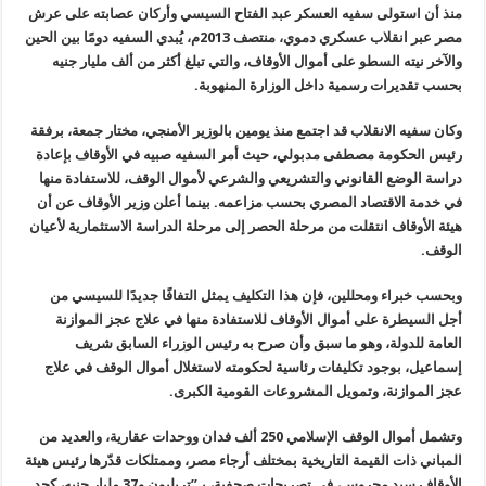
منذ أن استولى سفيه العسكر عبد الفتاح السيسي وأركان عصابته على عرش
مصر عبر انقلاب عسكري دموي، منتصف 2013م، يُبدي السفيه دومًا بين الحين
والآخر نيته السطو على أموال الأوقاف، والتي تبلغ أكثر من ألف مليار جنيه
بحسب تقديرات رسمية داخل الوزارة المنهوبة
.
وكان سفيه الانقلاب قد اجتمع منذ يومين بالوزير الأمنجي، مختار جمعة، برفقة
رئيس الحكومة مصطفى مدبولي، حيث أمر السفيه صبيه في الأوقاف بإعادة
دراسة الوضع القانوني والتشريعي والشرعي لأموال الوقف، للاستفادة منها
في خدمة الاقتصاد المصري بحسب مزاعمه. بينما أعلن وزير الأوقاف عن أن
هيئة الأوقاف انتقلت من مرحلة الحصر إلى مرحلة الدراسة الاستثمارية لأعيان
الوقف
.
وبحسب خبراء ومحللين، فإن هذا التكليف يمثل التفافًا جديدًا للسيسي من
أجل السيطرة على أموال الأوقاف للاستفادة منها في علاج عجز الموازنة
العامة للدولة، وهو ما سبق وأن صرح به رئيس الوزراء السابق شريف
إسماعيل، بوجود تكليفات رئاسية لحكومته لاستغلال أموال الوقف في علاج
عجز الموازنة، وتمويل المشروعات القومية الكبرى
.
وتشمل أموال الوقف الإسلامي 250 ألف فدان ووحدات عقارية، والعديد من
المباني ذات القيمة التاريخية بمختلف أرجاء مصر، وممتلكات قدّرها رئيس هيئة
الأوقاف سيد محروس، في تصريحات صحفية، بـ”تريليون و37 مليار جنيه، كحد