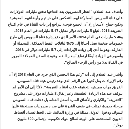
وأضاف عبد السلام: “انتظر المصريون بعد افتتاحها تدفق مليارات الدولارات
على قناة السويس المملوكة لهم، لتنعكس على حياتهم وأوضاعهم المعيشية
وتكبح جماح الأسعار، إلا أن الجميع فوجئ بتراجع إيرادات القناة في عام افتتاح
التفريعة 2016، لتبلغ 5 مليارات دولار مقابل 5.17 مليارات في العام 2015،
و5.46 مليارات في العام 2014، الأمر الذي دفع إدارة قناة السويس إلى طرح
خصومات ضخمة تصل أحيانًا إلى 75% لناقلات النفط العملاقة، المحملة أو
الفارغة، وهو ما أدى إلى زيادة الإيرادات إلى 5.7 مليارات دولار في 2018،
وأسهم في الزيادة أيضًا ارتفاع أسعار النفط وعودة السفن العملاقة للمرور
في القناة بدلا من رأس الرجاء الصالح
”.
وأشار عبد السلام إلى أنه “رغم هذا التحسن الذي جرى في العام 2018 إلا أن
رقم الإيرادات يقل كثيرا عن الرقم الذي وعد رئيس هيئة قناة السويس،
الفريق مهاب مميش، بتحقيقه عقب افتتاح التفريعة”، لافتًا إلى أن الأمر لم
يتوقف عند هذه الزيادة الطفيفة، رغم إنفاق 8 مليارات دولار على مشروع
“
التفريعة” والكباري والأنفاق المارة أسفل القناة، بل دخلت قناة السويس
مرحلة جديدة، تمثلت في ضعف القدرة على سداد مديونيات مستحقة عليها
للبنوك، ودخول الدولة، ممثلة في وزارة المالية، على الخط لسداد أقساط
الديون المستحقة على الهيئة لصالح بنوك حكومية، بإجمالي 600 مليون
دولار
”.