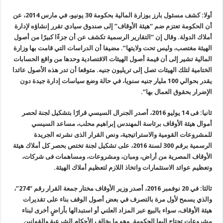
أولا: كشف مسئول بارز بوزارة المالية بحكومة 30 يونيو، في مارس 2014، عن
أن الحكومة تعتزم ضم “هيئة الأوقاف” إلى صندوق سيادي تقرر إنشاؤه لإدارة
أملاك الدولة. وقال إن “التقارير الرسمية تكشف عن أن جزءًا كبيرًا من أصول
الهيئة مغتصب، وليس تحت ولايتها”. مضيفا أن الدراسات التي قامت بها وزارة
المالية تشير إلى أن قيمة أصول الهيئات الاقتصادية وحدها من واقع الحسابات
الختامية لتلك الهيئات تصل إلى تريليون جنيه. متوقعا أن تدر هذه الأصول عائدا
يقدر بحوالي 100 مليار جنيه سنويا، في حالة وضع سياسات إدارة جيدة دون
الإضرار بحقوق العمال بها
”.
ثانيا: فى 14 يوليو 2016، أصدر الجنرال السيسي قرارًا بتشكيل لجنة لحصر
أموال هيئة الأوقاف برئاسة المهندس إبراهيم محلب، مساعد السيسي
للمشروعات القومية والاستراتيجية، ونص القرار الذى نشرته الجريدة
الرسمية برقم 300 لسنة 2016، على تشكيل لجنة تختص بحصر كل أملاك هيئة
الأوقاف المصرية من أراض، ومبان، ومشروعات، ومساهمات فى شركات،
وتعظيم عوائد الاستثمارات واتخاذ اللازم لتعظيم أملاك الهيئة
.
ثالثا: في 20 نوفمبر 2016، أصدر وزير الأوقاف مختار جمعة القرار رقم
“274”
،
والذي يسمح لأول مرة بالتصرف في بعض أصول الوقف بناء على تقديرات
هيئة الأوقاف، سواء بالبيع عبر المزاد العلني أو استبدالها بأراضٍ أخرى لبناء
مشروعات تحتاج إليها الحكومة. وهو ما يخالف الأحكام الشرعية والقوانين