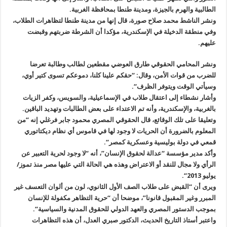
الطالبية والهرم بالجيزة، ومدينة طنطا بمحافظة الغربية
.
ونشر الناشط محمد صلاح صورة، قال إنها من مدينة طنطا لتظاهرات الطلاب،
وفي منطقة الدخيلة في الإسكندرية، مؤكدا أن الشرطة ضربتهم وقبضت
عليهم
.
ونشر المحامي الحقوقي طارق العوضي مقطعين لطالب وطالبة تعرضا
للضرب من قوات الأمن، وقال: “حقكم علينا كلنا، دموعكم تسوى كتير أوي،
وسيأتي الوقت ويتوفر الظرف
“.
وأشار نشطاء إلى اعتقال طلاب في الإسماعيلية، والسويس، وكفر الزيات
بالغربية، والإسكندرية، وأنه تم الاعتداء على بعض الطالبات وتهديد الباقين
.
وتعليقا على تلك الوقائع، قال الحقوقي المصري محمود جابر فرغلي إنه “من
المعلوم بالضرورة أن الحريات لا وجود لها في قاموس أي نظام ديكتاتوري
قمعي في دولة بوليسية وعسكرية كمصر
“.
وأكد مدير مؤسسة “عدالة لحقوق الإنسان”، أنه “لا وجود لحرية التعبير عن
الرأي ولا مجال للنقد أو الاعتراض وهذه هي الحالة التي عليها مصر منذ تموز
/
يوليو 2013
“.
ويرى أن “القبض على طلاب الصف الأول الثانوي، لون من ألوان التعسف غير
المبرر وغير المقبول قانونا”، موضحا أن “حرية التظاهر مكفولة للإنسان
بموجب الدستور المصري والعهد الدولي للحقوق المدنية والسياسية
“.
واعتبر أستاذ التاريخ الحديث، الدكتور صبري العدل، أن هذه التظاهرات