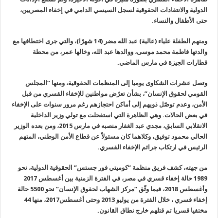
الدولية والانتقادات الحقوقية لسجل السيسي الدامي في إخفاء المصريين،
حتى الأطفال والنساء
.
ومنهم الطفلة علياء (عالية) عبد الله مضر (14 شهرًا)، والتي جرى اختطافها مع
والدتها فاطمة محمد موسى، ووالدها عبد الله، وخالها عمر، من محطة
قطارات الجيزة في مارس الماضي
.
وتصل عشرات الشكاوى يوميا إلى المنظمات الحقوقية، ومنها “المجلس
القومي لحقوق الإنسان”، بشأن تعرّض مواطنين للإخفاء القسري من قبل
الأمن، وعدم توصّل ذويهم إلى أماكن احتجازهم رغم مرور سنوات على الإخفاء
في بعض الحالات. وهي الظاهرة التي استفحلت مع تولي وزير الداخلية
الانقلابي السابق، مجدي عبد الغفار منصبه في مارس 2015، ومن بعده الوزير
الحالي محمود توفيق، وكلاهما كان مسئولاً عن قطاع الأمن الوطني، المتهم
الرئيس في ارتكاب جرائم الإخفاء القسري
.
من جهته، كشف فريق منظمة “كوميتي فور جستس” الحقوقية الدولية، نحو
1989 حالة إخفاء قسري في مصر، في الفترة الزمنية بين أغسطس 2017
وأغسطس 2018، فيما وثّق “مركز الشهاب لحقوق الإنسان” نحو 5500 حالة
إخفاء قسري ، خلال الفترة من يوليو 2013 وحتى أغسطس2017، منها 44
مختفيا قسريا تم قتلهم خارج نطاق القانون
.