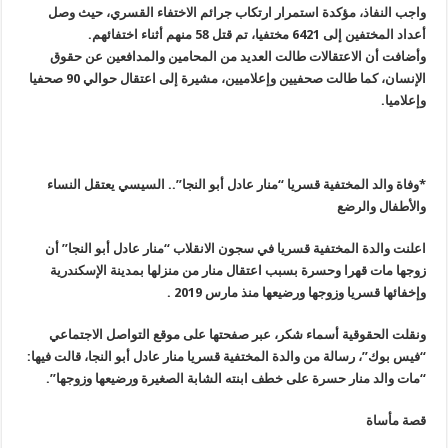
واجب النفاذ، مؤكدة استمرار ارتكاب جرائم الاختفاء القسري، حيث وصل
أعداد المختفين إلى 6421 مختفيا، تم قتل 58 منهم أثناء اختفائهم
.
وأضافت أن الاعتقالات طالت العديد من المحامين والمدافعين عن حقوق
الإنسان، كما طالت صحفيين وإعلاميين، مشيرة إلى اعتقال حوالي 90 صحفيا
وإعلاميا
.
*وفاة والد المختفية قسريا “منار عادل أبو النجا”.. السيسي يعتقل النساء
والأطفال والرضع
اعلنت والدة المختفية قسريا في سجون الانقلاب “منار عادل أبو النجا” أن
زوجها مات قهرا وحسرة بسبب اعتقال منار من منزلها بمدينة الإسكندرية
وإخفائها قسريا وزوجها ورضيعها منذ مارس 2019
.
ونقلت الحقوقية أسماء شكر، عبر صفحتها على موقع التواصل الاجتماعي
“فيس بوك”، رسالة من والدة المختفية قسريا منار عادل أبو النجا، قالت فيها:
“مات والد منار حسرة على خطف ابنته الشابة الصغيرة ورضيعها وزوجها
”.
قصة مأساة