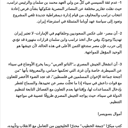
1-
عدم ثقة السيسي في كلٍّ من ولي العهد محمد بن سلمان والرئيس ترامب،
حيث نقلت تقارير مختلفة عن المصادر المصرية شكوكها بشأن فرص إعادة
انتخاب ترامب والمخاوف من قيام إدارة ديمقراطية جديدة تلغي المشروع
وتعود إلى سياسة عهد أوباما المتمثلة في استرضاء إيران
.
2-
أن مصر- على عكس السعوديين وحلفائهم في الإمارات- لا تعتبر إيران
تهديدًا وجوديًا، وفي حال اتخذ ترامب وابن سلمان قرارات متهورة قد تؤدي
إلى حرب، فإن مصر ستدفع الثمن الأعلى في هذه الحالة، لأن جيشها هو
الوحيد المؤهل للمواجهة
.
3-
أن انشغال الجيش المصري بـ”الناتو العربي” ربما يخرج الأوضاع في سيناء
عن السيطرة، خاصة وأن غزة، التي تحكمها حماس، والمعروفة بأنها “من
أجنحة جماعة الإخوان المسلمين في فلسطين”، قد تجد الضوء الأخضر للتعاون
مع قوات داعش في سيناء إذا ما تخلّت مصر عن تحييدها، والسماح لقطر
بإدخال المساعدات لها، وإقناعها بعدم التعاون مع الفصائل التابعة لتنظيم
الدولة في سيناء، حيث يواجه الجيش المصري ظروفًا عصيبة في مواجهة
التنظيم
.
أموال بسويسرا
كتب مبكرًا “جمعة الخطيب” محذرًا الخليجيين من التعامل مع الانقلاب وتأييده،