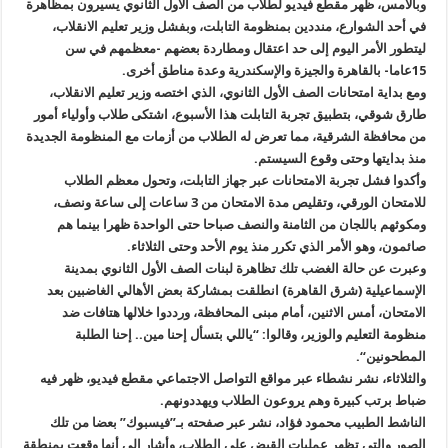
وبالأمس، ظهر مقطع فيديو لطلاب من الصف الأول الثانوي يسيرون بمظاهرة
في أحد الشوارع، منددين بمنظومة التابلت، وبفشل وزير تعليم الانقلاب،
ليتطور الأمر اليوم إلى حد اعتقال ومطاردة بعضهم -معظمهم في سن
15عاما- بالقاهرة والجيزة والإسكندرية وعدة مناطق أخرى
.
ومع بداية امتحانات الصف الأول الثانوي، الذي اختصه وزير تعليم الانقلاب،
طارق شوقي، بتطبيق تجربة التابلت هذا الأسبوع، اشتكى طلاب وأولياء أمور
من محافظة الشرقية، مما تعرض له الطلاب من أزمات مع المنظومة الجديدة
منذ بدايتها وحتى وقوع السيستم
.
وأكدوا فشل تجربة الامتحانات عبر جهاز التابلت، وتحول معظم الطلاب
للامتحان الورقي، وتقليص مدة الامتحان من 3 ساعات إلى ساعة ونصف،
ومكوثهم باللجان من الثامنة والنصف صباحا حتى الواحدة ظهرا بينما هم
صائمون، وهو الأمر الذي تكرر منذ يوم الأحد وحتى الثلاثاء
.
وعبرت عن حالة الغضب تلك تظاهرة لبنات الصف الأول الثانوي بمدينة
الإسماعيلية (شرق القاهرة) انطلقت بمشاركة بعض الأهالي الغاضبين بعد
الامتحان، أمس الاثنين، أمام مبنى المحافظة، ورددوا خلالها هتافات ضد
منظومة التعليم والوزير، وقالوا: “ياللي بتسأل إحنا مين.. إحنا الطلبة
المطحونين
“.
والثلاثاء، نشر نشطاء عبر مواقع التواصل الاجتماعي مقطع فيديو، ظهر فيه
ضباط برتب كبيرة وهم يروعون الطلاب ويهددونهم
.
الناشط الطبيب محمود فؤاد، نشر عبر صفحته بـ”فيسبوك” بعضا من تلك
الصور والتي تظهر عمليات القبض على الطلاب، وأشار إلى أنها وقعت بمنطقة