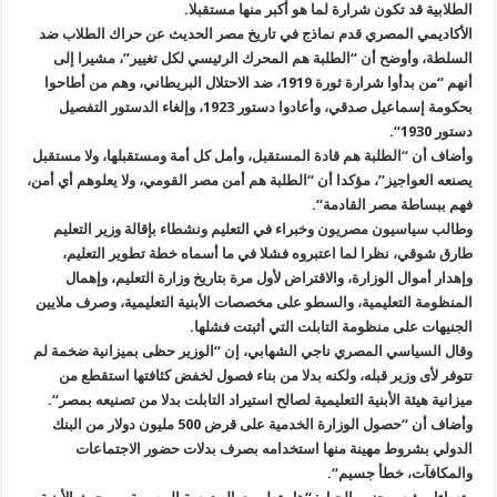
الطلابية قد تكون شرارة لما هو أكبر منها مستقبلا
.
الأكاديمي المصري قدم نماذج في تاريخ مصر الحديث عن حراك الطلاب ضد
السلطة، وأوضح أن “الطلبة هم المحرك الرئيسي لكل تغيير”، مشيرا إلى
أنهم “من بدأوا شرارة ثورة 1919، ضد الاحتلال البريطاني، وهم من أطاحوا
بحكومة إسماعيل صدقي، وأعادوا دستور 1923، وإلغاء الدستور التفصيل
دستور 1930
“.
وأضاف أن “الطلبة هم قادة المستقبل، وأمل كل أمة ومستقبلها، ولا مستقبل
يصنعه العواجيز”، مؤكدا أن “الطلبة هم أمن مصر القومي، ولا يعلوهم أي أمن،
فهم ببساطة مصر القادمة
“.
وطالب سياسيون مصريون وخبراء في التعليم ونشطاء بإقالة وزير التعليم
طارق شوقي، نظرا لما اعتبروه فشلا في ما أسماه خطة تطوير التعليم،
وإهدار أموال الوزارة، والاقتراض لأول مرة بتاريخ وزارة التعليم، وإهمال
المنظومة التعليمية، والسطو على مخصصات الأبنية التعليمية، وصرف ملايين
الجنيهات على منظومة التابلت التي أثبتت فشلها
.
وقال السياسي المصري ناجي الشهابي، إن “الوزير حظى بميزانية ضخمة لم
تتوفر لأى وزير قبله، ولكنه بدلا من بناء فصول لخفض كثافتها استقطع من
ميزانية هيئة الأبنية التعليمية لصالح استيراد التابلت بدلا من تصنيعه بمصر
“.
وأضاف أن “حصول الوزارة الخدمية على قرض 500 مليون دولار من البنك
الدولي بشروط مهينة منها استخدامه بصرف بدلات حضور الاجتماعات
والمكافآت، خطأ جسيم
“.