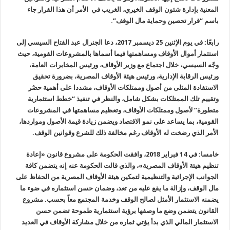
المعنية بإدارة شئون الوقف الخيري، الغريب في الأمر أن هذا القرار جاء
باسم “قرار تحصين وحماية مال الوقف
”.
رابعًا: في يوم الإثنين 25 ديسمبر 2017، دعا الجنرال عبد الفتاح السيسي إلى
استثمار أموال الأوقاف ومساهمتها فيما أسماها بالمشروعات القومية، حيث
وجّه السيسي، خلال اجتماع مع وزير الأوقاف، ورئيس المخابرات العامة،
ورئيس الرقابة الإدارية، ورئيس هيئة الأوقاف المصرية، بضرورة تحقيق
الاستفادة المثلى من أصول وممتلكات الأوقاف، مشددا على أهمية حصْر
وتقييم تلك الممتلكات بشكل شامل، والنظر في تنفيذ “خطط استثمارية
متطورة” لأصول وممتلكات الأوقاف، وتعظيم مساهمتها في المشروعات
القومية، بما يساعد على نمو الاقتصاد ويضمن زيادة قيمة الأصول ومواردها،
الأمر الذي رضخت له الأوقاف رغم مخالفة ذلك للشرع وقوانين الوقف
.
خامسا: في 14 فبراير 2018، وافقت الحكومة على مشروع قانون «إعادة
تنظيم هيئة الأوقاف المصرية»، والذي قالت الحكومة عنه إنه يتضمن كافة
الجوانب الإجرائية والتنظيمية لتمكين هيئة الأوقاف المصرية من الحفاظ على
مال الوقف، وإزالة ما يقع عليه من تعد، وضمان حسن استثماره في ضوء ما
يضمنه الاستثمار الأمثل لصالح الوقف وخدمة المجتمع معاً بحسب. مشروع
القانون يتضمن وضع ما وصفها برؤية استثمارية طموحة تضمن حسن
الاستثمار المالي الذي بدأ يؤتي ثماره من خلال مشاركة الأوقاف في العديد