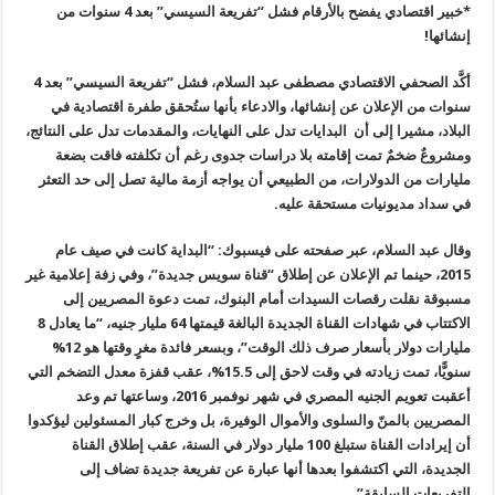
*خبير اقتصادي يفضح بالأرقام فشل “تفريعة السيسي” بعد 4 سنوات من
إنشائها
!
أكَّد الصحفي الاقتصادي مصطفى عبد السلام، فشل “تفريعة السيسي” بعد 4
سنوات من الإعلان عن إنشائها، والادعاء بأنها ستُحقق طفرة اقتصادية في
البلاد، مشيرا إلى أن البدايات تدل على النهايات، والمقدمات تدل على النتائج،
ومشروعٌ ضخمٌ تمت إقامته بلا دراسات جدوى رغم أن تكلفته فاقت بضعة
مليارات من الدولارات، من الطبيعي أن يواجه أزمة مالية تصل إلى حد التعثر
في سداد مديونيات مستحقة عليه
.
وقال عبد السلام، عبر صفحته على فيسبوك: “البداية كانت في صيف عام
2015، حينما تم الإعلان عن إطلاق “قناة سويس جديدة”، وفي زفة إعلامية غير
مسبوقة نقلت رقصات السيدات أمام البنوك، تمت دعوة المصريين إلى
الاكتتاب في شهادات القناة الجديدة البالغة قيمتها 64 مليار جنيه، “ما يعادل 8
مليارات دولار بأسعار صرف ذلك الوقت”، وبسعر فائدة مغرٍ وقتها هو 12%
سنويًّا، تمت زيادته في وقت لاحق إلى 15.5%، عقب قفزة معدل التضخم التي
أعقبت تعويم الجنيه المصري في شهر نوفمبر 2016، وساعتها تم وعد
المصريين بالمنّ والسلوى والأموال الوفيرة، بل وخرج كبار المسئولين ليؤكدوا
أن إيرادات القناة ستبلغ 100 مليار دولار في السنة، عقب إطلاق القناة
الجديدة، التي اكتشفوا بعدها أنها عبارة عن تفريعة جديدة تضاف إلى
التفريعات السابقة
”.