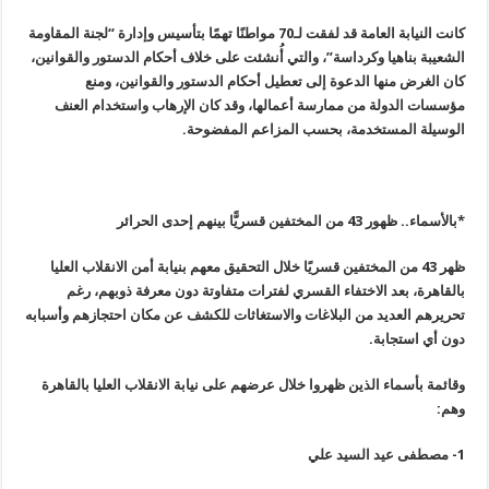
كانت النيابة العامة قد لفقت لـ70 مواطنًا تهمًا بتأسيس وإدارة “لجنة المقاومة
الشعيبة بناهيا وكرداسة”، والتي أُنشئت على خلاف أحكام الدستور والقوانين،
كان الغرض منها الدعوة إلى تعطيل أحكام الدستور والقوانين، ومنع
مؤسسات الدولة من ممارسة أعمالها، وقد كان الإرهاب واستخدام العنف
الوسيلة المستخدمة، بحسب المزاعم المفضوحة
.
*بالأسماء.. ظهور 43 من المختفين قسريًّا بينهم إحدى الحرائر
ظهر 43 من المختفين قسريًا خلال التحقيق معهم بنيابة أمن الانقلاب العليا
بالقاهرة، بعد الاختفاء القسري لفترات متفاوتة دون معرفة ذوبهم، رغم
تحريرهم العديد من البلاغات والاستغاثات للكشف عن مكان احتجازهم وأسبابه
دون أي استجابة
.
وقائمة بأسماء الذين ظهروا خلال عرضهم على نيابة الانقلاب العليا بالقاهرة
وهم
:
1-
مصطفى عيد السيد علي