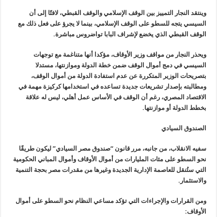
وينتقد النجار التمييز بين الوقف الإسلامي والوقف القبطي، لافتًا إلى أن
السيسي يتجه للسطو على الوقف الإسلامي، بينما لا يجرؤ على فعل ذلك مع
الوقف القبطي الذي يخضع لإشراف البابا تواضروس مباشرة
.
ويحذر النجار من مواقف وزير الأوقاف، مؤكدا أنها متناغمة مع توجهات
السيسي في دمج أموال الوقف ضمن خطة الدولة وموازنتها، مستدلا
بتصريحات الوزير المتكررة عن عدم استفادة الدولة من أموال الوقف،
ومطالبته بإصدار تشريعات جديدة تساعده في استخدامها كركيزة مهمة في
الاقتصاد المصري، رغم أن الوقف في الأساس عمل أهلي، ليس له علاقة
بخطط الدولة أو موازنتها
.
الصندوق السيادي
سفيه الانقلاب، من جانبه، مرر قانون “صندوق مصر السيادي” ليكون طريقًا
نحو السطو على مئات المليارات من أموال الأوقاف وأموال المباني الحكومية
التي ستُنقل للعاصمة الإدارية الجديدة وغيرها من مقدرات مصر بحجة التنمية
والاستثمار
.
ومن القرارات والإجراءات التي تؤكد مساعي النظام نحو السطو على أموال
الأوقاف
: