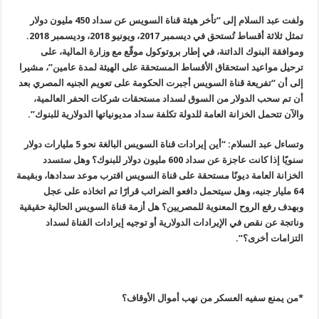
ولفت عبد السلام إلى “تأخر هيئة قناة السويس عن سداد 450 مليون دولار
تمثل ثلاثة أقساط تُستحق في ديسمبر 2017، ويونيو 2018، وديسمبر 2018
.
وموافقة البنوك الدائنة، في إطار بروتوكول موقّع مع وزارة المالية، على
ترحيل مواعيد استحقاق الأقساط المستحقة على الهيئة لمدة عامين”، مشيرا
إلى أن “تفريعة قناة السويس أجبرت الحكومة على تعويم الجنيه المصري بعد
أن تم سحب الدولار من السوق لسداد مستحقات شركات الحفر العالمية،
والآن تتحمل الخزانة العامة للدولة تكلفة سداد مديونياتها الدولارية للبنوك
”.
وتساءل عبد السلام: “أين إيرادات قناة السويس البالغة نحو 5 مليارات دولار
سنويًا إذا كانت عاجزة عن سداد 600 مليون دولار للبنوك؟ وهل ستسدد
الخزانة العامة ديونًا مستحقة على قناة السويس اقترب موعد سدادها، وبقيمة
64
مليار جنيه، وهل سيتحمل دافعو الضرائب قرارًا تم اتخاذه على عجل
وبهدف رفع الروح المعنوية للمصريين؟ هل أزمة قناة السويس الحالية حقيقية
وناتجة عن نقص في الإيرادات الدولارية أو توجيه إيرادات القناة لسداد
التزامات أخرى؟
”.
*من يمنع سفيه العسكر من نهب أموال الأوقاف؟