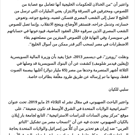
واعتبر أن “من الخذلان للحكومات الخليجية أنها تتعامل مع عصابة من
اللصوص، ومحترفين في السرقة والابتزاز، يعني المليارات التي ترسل من
الخليج لا تصل إلى الشعب المصري فتسكن غضبه، وتشبع جوعه، وتعوض
خسارته، وتدمل جراحه، فتستقر الأوضاع، وينجح الانقلاب. وإنما تصل للصوص
الشعب المصري الذين سرقوه خلال العقود الماضية، فيودعونها في حساباتهم
في سويسرا، وفي النهاية فإن اللصوص المبتزين من مصلحتهم بقاء
الاضطرابات في مصر لسحب أكبر قدر ممكن من أموال الخليج
”.
ونقلت “رويترز”، في ديسمبر 2013، خبرًا يفيد بأن وزيرة المالية السويسرية
(إيفلين فيدمر شلومف) كشفت عن أن البنوك السويسرية قد وصلها في
الثلاثة أشهر المنصرمة وحدها من مصر (65 مليار دولار) أغلبها ببصمة الصوت
فقط، ومنها ما تم إرساله عن طريق طرود مغلّفة بطائرات خاصة
.
سلبي للكيان
واعتبر الباحث الصهيوني، في مقال نشر له الثلاثاء 21 مايو 2019، تحت عنوان
“استراتيجية الولايات المتحدة في الشرق الأوسط قد تكون ضعيفة”، على
موقع “مركز بيجن السادات للدراسات الاستراتيجية”، التابع لجامعة بار إيلان
بالكيان الصهيوني، تحدث فيه عن أن “انسحاب مصر من تشكيل “الناتو
العربي” ضد إيران هو تحذير من أن كلًّا من إسرائيل والولايات المتحدة بحاجة