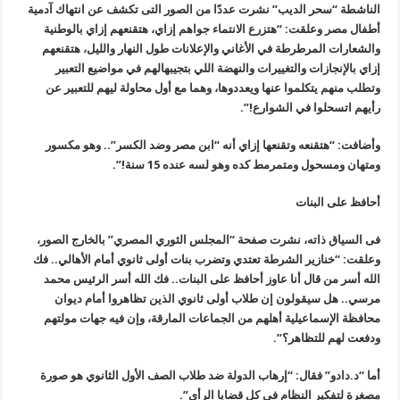
الناشطة “سحر الديب” نشرت عددًا من الصور التى تكشف عن انتهاك آدمية
أطفال مصر وعلقت: “هتزرع الانتماء جواهم إزاي، هتقنعهم إزاي بالوطنية
والشعارات المرطرطة في الأغاني والإعلانات طول النهار والليل، هتقنعهم
إزاي بالإنجازات والتغييرات والنهضة اللي بتجيبهالهم في مواضيع التعبير
وتطلب منهم يتكلموا عنها ويعددوها، وهما مع أول محاولة ليهم للتعبير عن
رأيهم اتسحلوا في الشوارع
!”.
وأضافت: “هتقنعه وتقنعها إزاي أنه “ابن مصر وضد الكسر”.. وهو مكسور
ومتهان ومسحول ومتمرمط كده وهو لسه عنده 15 سنة
!”.
أحافظ على البنات
فى السياق ذاته، نشرت صفحة “المجلس الثوري المصري” بالخارج الصور،
وعلقت: “خنازير الشرطة تعتدي وتضرب بنات أولى ثانوي أمام الأهالي.. فك
الله أسر من قال أنا عاوز أحافظ على البنات.. فك الله أسر الرئيس محمد
مرسي
..
هل سيقولون إن طلاب أولى ثانوي الذين تظاهروا أمام ديوان
محافظة الإسماعيلية أهلهم من الجماعات المارقة، وإن فيه جهات مولتهم
ودفعت لهم للتظاهر؟
”.
أما “د.دادو” فقال: “إرهاب الدولة ضد طلاب الصف الأول الثانوي هو صورة
مصغرة لتفكير النظام في كل قضايا الرأي
”.