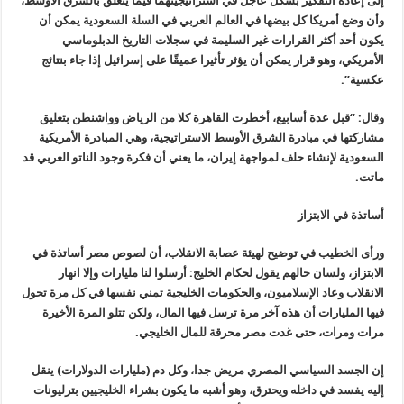
إلى إعادة التفكير بشكل عاجل في استراتيجيتهما فيما يتعلق بالشرق الأوسط،
وأن وضع أمريكا كل بيضها في العالم العربي في السلة السعودية يمكن أن
يكون أحد أكثر القرارات غير السليمة في سجلات التاريخ الدبلوماسي
الأمريكي، وهو قرار يمكن أن يؤثر تأثيرا عميقًا على إسرائيل إذا جاء بنتائج
عكسية
”.
وقال: “قبل عدة أسابيع، أخطرت القاهرة كلا من الرياض وواشنطن بتعليق
مشاركتها في مبادرة الشرق الأوسط الاستراتيجية، وهي المبادرة الأمريكية
السعودية لإنشاء حلف لمواجهة إيران، ما يعني أن فكرة وجود الناتو العربي قد
ماتت
.
أساتذة في الابتزاز
ورأى الخطيب في توضيح لهيئة عصابة الانقلاب، أن لصوص مصر أساتذة في
الابتزاز، ولسان حالهم يقول لحكام الخليج: أرسلوا لنا مليارات وإلا انهار
الانقلاب وعاد الإسلاميون، والحكومات الخليجية تمني نفسها في كل مرة تحول
فيها المليارات أن هذه آخر مرة ترسل فيها المال، ولكن تتلو المرة الأخيرة
مرات ومرات، حتى غدت مصر محرقة للمال الخليجي
.
إن الجسد السياسي المصري مريض جدا، وكل دم (مليارات الدولارات) ينقل
إليه يفسد في داخله ويحترق، وهو أشبه ما يكون بشراء الخليجيين بترليونات