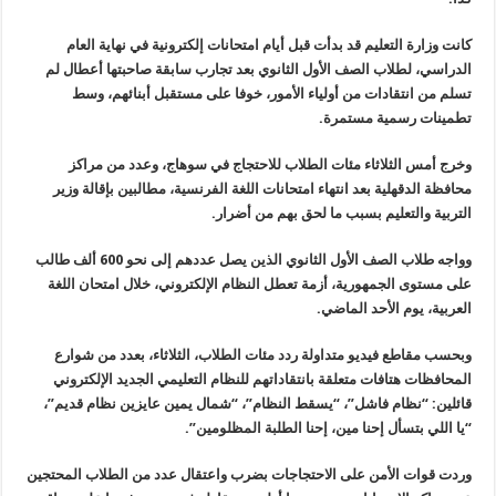
كانت وزارة التعليم قد بدأت قبل أيام امتحانات إلكترونية في نهاية العام
الدراسي، لطلاب الصف الأول الثانوي بعد تجارب سابقة صاحبتها أعطال لم
تسلم من انتقادات من أولياء الأمور، خوفا على مستقبل أبنائهم، وسط
تطمينات رسمية مستمرة
.
وخرج أمس الثلاثاء مئات الطلاب للاحتجاج في سوهاج، وعدد من مراكز
محافظة الدقهلية بعد انتهاء امتحانات اللغة الفرنسية، مطالبين بإقالة وزير
التربية والتعليم بسبب ما لحق بهم من أضرار
.
وواجه طلاب الصف الأول الثانوي الذين يصل عددهم إلى نحو 600 ألف طالب
على مستوى الجمهورية، أزمة تعطل النظام الإلكتروني، خلال امتحان اللغة
العربية، يوم الأحد الماضي
.
وبحسب مقاطع فيديو متداولة ردد مئات الطلاب، الثلاثاء، بعدد من شوارع
المحافظات هتافات متعلقة بانتقاداتهم للنظام التعليمي الجديد الإلكتروني
قائلين: “نظام فاشل”، “يسقط النظام”، “شمال يمين عايزين نظام قديم”،
“يا اللي بتسأل إحنا مين، إحنا الطلبة المظلومين
”.
وردت قوات الأمن على الاحتجاجات بضرب واعتقال عدد من الطلاب المحتجين