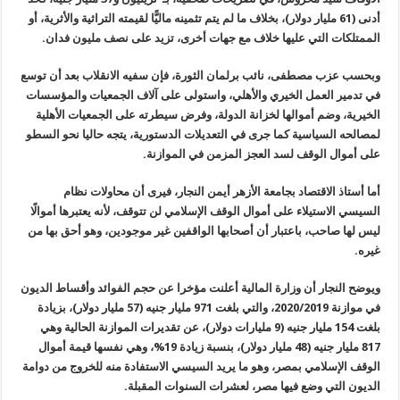
أدنى (61 مليار دولار)، بخلاف ما لم يتم تثمينه ماليًّا لقيمته التراثية والأثرية، أو
الممتلكات التي عليها خلاف مع جهات أخرى، تزيد على نصف مليون فدان
.
وبحسب عزب مصطفى، نائب برلمان الثورة، فإن سفيه الانقلاب بعد أن توسع
في تدمير العمل الخيري والأهلي، واستولى على آلاف الجمعيات والمؤسسات
الخيرية، وضم أموالها لخزانة الدولة، وفرض سيطرته على الجمعيات الأهلية
لمصالحه السياسية كما جرى في التعديلات الدستورية، يتجه حاليا نحو السطو
على أموال الوقف لسد العجز المزمن في الموازنة
.
أما أستاذ الاقتصاد بجامعة الأزهر أيمن النجار، فيرى أن محاولات نظام
السيسي الاستيلاء على أموال الوقف الإسلامي لن تتوقف، لأنه يعتبرها أموالًا
ليس لها صاحب، باعتبار أن أصحابها الواقفين غير موجودين، وهو أحق بها من
غيره
.
ويوضح النجار أن وزارة المالية أعلنت مؤخرا عن حجم الفوائد وأقساط الديون
في موازنة 2020/2019، والتي بلغت 971 مليار جنيه (57 مليار دولار
)
، بزيادة
بلغت 154 مليار جنيه (9 مليارات دولار)، عن تقديرات الموازنة الحالية وهي
817 مليار جنيه (48 مليار دولار)، بنسبة زيادة 19%، وهي نفسها قيمة أموال
الوقف الإسلامي بمصر، وهو ما يريد السيسي الاستفادة منه للخروج من دوامة
الديون التي وضع فيها مصر، لعشرات السنوات المقبلة
.