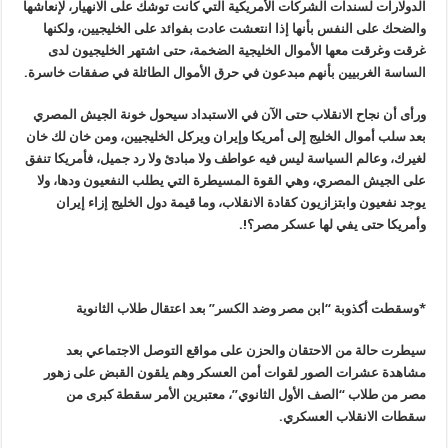
الدولارات لسندات الشركات الأمريكية التي كانت توشك على الانهيار، لإنعاشها
والضحك على النفس بأنها إذا انتعشت عادت بفوائد على الخليجيين، ولكنها
غرقت وغرقت معها الأموال الخليجية الضخمة، حتى اشتهر الخليجيون لدى
الساسة الغربيين بأنهم مبدعون في حرق الأموال الطائلة في صفقات خاسرة
.
ورأى أن نجاح الانقلاب حتى الآن في الاستبداد سيحول خونة الجيش المصري
بعد سلب أموال الخليج إلى أمريكا وإيران ويركل الخليجيين، ومن خان لك خان
لغيرك، وعالم السياسة ليس فيه عواطف ولا مبادئ ولا رد جميل، فأمريكا تنفق
على الجيش المصري، وهي القوة المسيطرة التي يطلب النفعيون ودها، ولا
يوجد نفعيون وابتزازيون كقادة الانقلاب، وما قيمة دول الخليج إزاء إيران
وأمريكا حتى يفي لها عسكر مصر؟
!.
*وسقطت أكذوبة “ابن مصر وضد الكسر” بعد اعتقال طلاب الثانوية
سيطرت حالة من الاحتقان والحزن على مواقع التوصل الاجتماعي بعد
مشاهدة عشرات الصور لقوات أمن العسكر وهم يلقون القبض على زهور
مصر من طلاب “الصف الأول الثانوي”، معتبرين الأمر سقطة كبرى من
سقطات الانقلاب العسكري
.