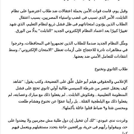
وقبل يوم، قامت قوات الأمن بحملة اعتقالات ضد طلاب اعترضوا على نظام
التابلت، الأمر الذى تسبب فى غضب واستياء المصريين، بسبب اعتقال
الطلاب الذين يؤدون امتحاناتهم فى ظل فشل ذريع لنظام التعليم، الذي شهد
تغييرًا كبيرًا بعد اعتماد النظام الإلكتروني الجديد “التابلت” بدلًا من الورق
.
ومثّل النظام الجديد صدمةً للطلاب الذين تجمهروا في المحافظات، وخرجوا
في مظاهرات نادرة للاحتجاج على أزمات تعطل “الامتحان الإلكتروني”، وسط
انتقادات للتعامل الأمني ضد بعضها
.
طلاب الثانوي ونخنوخ
الإعلامي والحقوقي هيثم أبو خليل علّق على الفضيحة، وكتب يقول: “شاهد
كيف يعتقل عنصر من شرطة السيسي طالبة أولي ثانوي تحتج على فشل
المنظومة التعليمية.. وفنكوش التابلت.. لم يفعلوا ذلك مع مبارك وعصابته، لم
يفعلوا ذلك مع البلطجية القتلة.. بل رأينا عفوًا عن نخنوخ وهشام طلعت
ومحسن شتا و٩ ضباط قتلوا عائلة بأكملها
!.
وغردت ندى عبودي: “لك أن تتخيل إن دول طلبة مش مجرمين ولا بيعتدوا على
حد، وبيقولوا رأيهم فى حرية، ورافضين حاجة بتحدد مستقبلهم ويتعمل فيهم
كدا
.