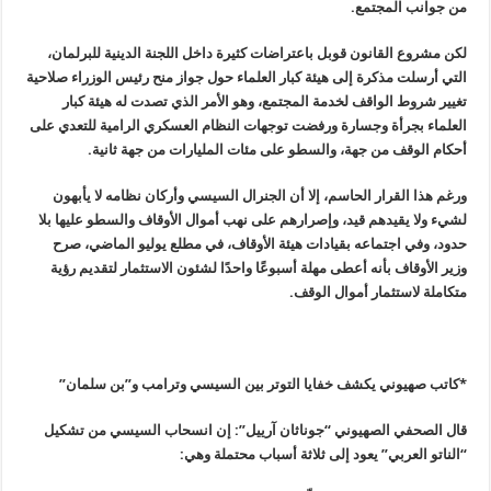
من جوانب المجتمع
.
لكن مشروع القانون قوبل باعتراضات كثيرة داخل اللجنة الدينية للبرلمان،
التي أرسلت مذكرة إلى هيئة كبار العلماء حول جواز منح رئيس الوزراء صلاحية
تغيير شروط الواقف لخدمة المجتمع، وهو الأمر الذي تصدت له هيئة كبار
العلماء بجرأة وجسارة ورفضت توجهات النظام العسكري الرامية للتعدي على
أحكام الوقف من جهة، والسطو على مئات المليارات من جهة ثانية
.
ورغم هذا القرار الحاسم، إلا أن الجنرال السيسي وأركان نظامه لا يأبهون
لشيء ولا يقيدهم قيد، وإصرارهم على نهب أموال الأوقاف والسطو عليها بلا
حدود، وفي اجتماعه بقيادات هيئة الأوقاف، في مطلع يوليو الماضي، صرح
وزير الأوقاف بأنه أعطى مهلة أسبوعًا واحدًا لشئون الاستثمار لتقديم رؤية
متكاملة لاستثمار أموال الوقف
.
*كاتب صهيوني يكشف خفايا التوتر بين السيسي وترامب و”بن سلمان
”
قال الصحفي الصهيوني “جوناثان آرييل”: إن انسحاب السيسي من تشكيل
“الناتو العربي” يعود إلى ثلاثة أسباب محتملة وهي
: