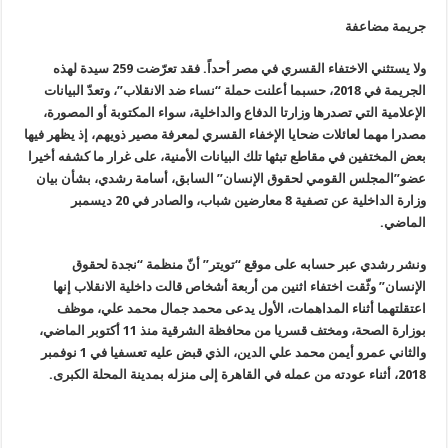
جريمة مضاعفة
ولا يستثني الاختفاء القسري في مصر أحداً. فقد تعرّضت 259 سيدة لهذه
الجريمة في 2018، حسبما أعلنت حملة “نساء ضد الانقلاب”، وتعدّ البيانات
الإعلامية التي تصدرها وزارتا الدفاع والداخلية، سواء المكتوبة أو المصورة،
مصدرا مهما لعائلات ضحايا الإخفاء القسري لمعرفة مصير ذويهم، إذ يظهر فيها
بعض المختفين في مقاطع تبثها تلك البيانات الأمنية، على غرار ما كشفه أخيرا
عضو”المجلس القومي لحقوق الإنسان” السابق، أسامة رشدي، بشأن بيان
وزارة الداخلية عن تصفية 8 معارضين شباب، والصادر في 20 ديسمبر
الماضي
.
ونشر رشدي عبر حسابه على موقع “تويتر” أنّ منظمة “نجدة لحقوق
الإنسان
”
وثّقت اختفاء اثنين من أربعة أشخاص قالت داخلية الانقلاب إنها
اعتقلتهما أثناء المداهمات، الأول يدعى محمد جمال محمد علي، موظف
بوزارة الصحة، ومختف قسريا من محافظة الشرقية منذ 11 أكتوبر الماضي،
والثاني عمرو أيمن محمد علي الدين، الذي قبض عليه تعسفيا في 1 نوفمبر
2018، أثناء عودته من عمله في القاهرة إلى منزله بمدينة المحلة الكبرى
.