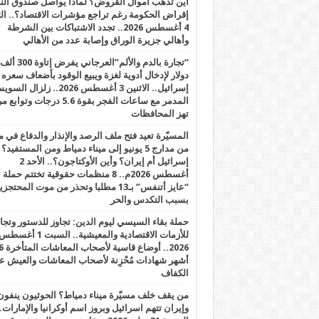
أين تذهب أموال القروض؟ لماذا يواصل صندوق الن
إقراض الحكومة رغم تراجع مؤشرات الاقتصاد؟.. الثل
4 أغسطس 2026.. تجدد الاشتباكات بين الشرطة
وأهالي جزيرة الوراق وإصابة عدد من الأهالي
“تجارة بالدم والألم”العرجاني يفرض إتاوة 300 ألف
دولار لإدخال أدوية لغزة ويبيع الوقود بأضعاف سعره
إسرائيل.. الاثنين 3 أغسطس 2026.. زلزال ا
المدمر مع ساعات الفجر بقوة 5.6 درجات وت
تهز المحافظات
المسيّرة تعيد فتح ملف الرصد والإنذار والدفاع في 
من مدارج 5 يونيو إلى ميناء دمياط ومن المستفيد؟
إسرائيل أم إيران؟ وأين الأوكتاجون؟.. الأحد 2
أغسطس 2026م.. 8 منظمات حقوقية تختتم حملة
“عايز أتنفس” بـ13 مطلبا وتحذر من موت المحتجز
بسبب التكدس والحر
حملة بقاء السيسي ليوم الدين: تجاوز للدستور وتج
للأزمات الاقتصادية والمعيشية.. السبت 1 أغس
2026.. أوضاع قاسية لأصحاب الم
أشهر شهادات مُحْزِنة لأصحاب المعاشات والعيش ع
الكفاف
من يقف خلف مسيّرة ميناء دمياط؟ الحوثيون ينفون
وإيران تتهم اسرائيل وبروز اسم أوكرانيا والإمارات.