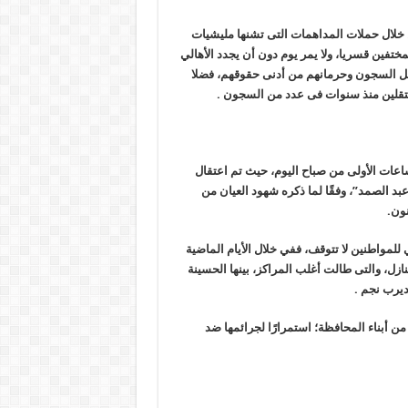
 خلال حملات المداهمات التى تشنها مليشيات
تفين قسريا، ولا يمر يوم دون أن يجدد الأهالي
خل السجون وحرمانهم من أدنى حقوقهم، فضلا
عتقلين منذ سنوات فى عدد من السجون .
عات الأولى من صباح اليوم، حيث تم اعتقال
د الصمد”، وفقًا لما ذكره شهود العيان من
نون.
لمواطنين لا تتوقف، ففي خلال الأيام الماضية
زل، والتى طالت أغلب المراكز، بينها الحسينة
ديرب نجم .
أبناء المحافظة؛ استمرارًا لجرائمها ضد