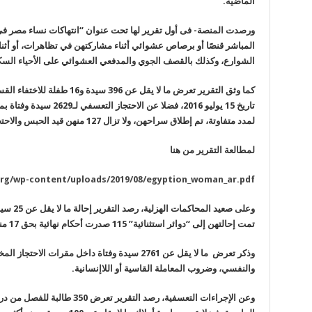
الماضية.
المباشر قنصًا أو برصاص عشوائي أثناء مشاركتهن في تظاهرات، أو أثنا
الشوارع، وكذلك بالقصف الجوي والمدفعي العشوائي على الأحياء الس
تاريخ 15 يوليو 2016، فضلا 
لمدد متفاوتة، تم إطلاق سراحهن، ولا تزال 127 منهن قيد الحبس والاحتجاز.
لمطالعة التقرير من هنا
org/wp-content/uploads/2019/08/egyption_woman_ar.pdf
وعلى صعي
تمت إحالتهن إلى “دوائر استثنائية” 115 صدرت أحكام نهائية بحق 17 منهن .
وذكر تعرض ما لا يقل عن 2761 سيدة وفتاة داخل مقرات
والنفسي، وضروب المعاملة القاسية أو اللاإنسانية.