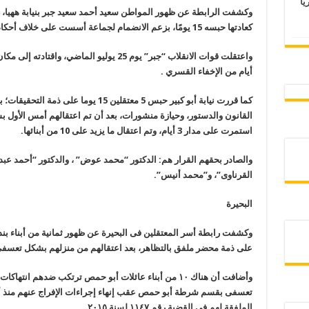
يًّا
كعادتها حبسه 15 يومًا، بزعم الانضمام لجماعة أسست على خلاف أحكام القانون والدستور، وحيازة منشورات.
أيام من الإخفاء القسري .
كما قررت نيابة أبو كبير حبس 5 معتقلين 
القانون والدستور، وحيازة منشورات، بعد أن تم اعتقالهم أمس الأول ب
استمرت على مدار 3 أيام، وتم اعتقال ما يزيد على 10 من أبنائها.
والصادر بحقهم القرار هم: الدكتور “محمد عوض” ، والدكتور “أحمد عب
القرناوى”، و”محمد أنيس”.
البحيرة
وكشفت رابطة أسر المعتقلين فى البحيرة عن ظهور ثمانية من أبناء بندر 
على ذمة محضر ملفق بالتظاهر، بعد اعتقالهم من منزلهم بشكل تعسفي 
وأضافت أن هناك ١٠ من أبناء عائلات أبو حمص ترتكب ضدهم ا
تعسفى بقسم شرطة أبو حمص عقب إنهاء إجراءات الإفراج عنهم منذ أس
الملفقة لهم في القضية رقم ١١٤٧ لسنة ٢٠١٥.