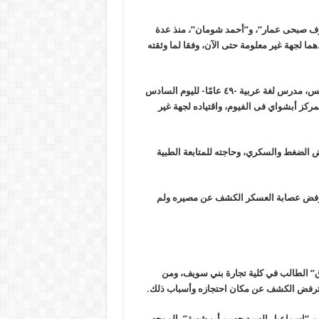
رؤوف صبحى عمار”، و”أحمد شومان”، منذ عدة
ما لجهة غير معلومة حتى الآن، وفقا لما وثقته
ووثقت المنظمة أيضا استمرار إخفاء المواطن محمود أحمد السيد الريس، مدرس لغة عربية -٤٩ عامًا- لليوم السادس
 من أمام مسجد النادي بمركز أبشواي فى الفيوم، واقتياده لجهة غير
الضغط والسكري، وحاجته للمتابعة الطبية
ترفض عصابة العسكر الكشف عن مصيره ولم
” الطالب في كلية تجارة بني سويف، ومن
طن “إسماعيل السيد حسن أبو شهبة”، الموجه