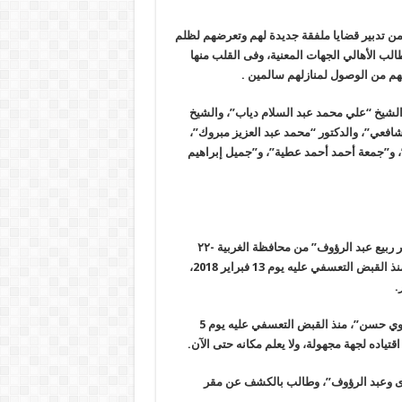
 تدبير قضايا ملفقة جديدة لهم وتعرضهم لظلم
اءة، ويطالب الأهالي الجهات المعنية، وفى القلب منها
كنهم من الوصول لمنازلهم سالمين .
لشيخ “علي محمد عبد السلام دياب”، والشيخ
عي”، والدكتور “محمد عبد العزيز مبروك”،
و”جمعة أحمد أحمد عطية”، و”جميل إبراهيم
أدان مركز الشهاب لحقوق الإنسان استمرار الإخفاء القسري بحق “نصر ربيع عبد الرؤوف” من محافظة الغربية -٢٢
عاما- الطالب بالفرقة الرابعة كلية الطب البشرى جامعة الأزهر، وذلك منذ القبض التعسفي عليه يوم 13 فبراير 2018،
.
كما أدان المركز اليوم استمرار الجريمة ذاتها للمهندس “محمد الطنطاوي حسن”، منذ القبض التعسفي عليه يوم 5
وى وعبد الرؤوف”، وطالب بالكشف عن مقر