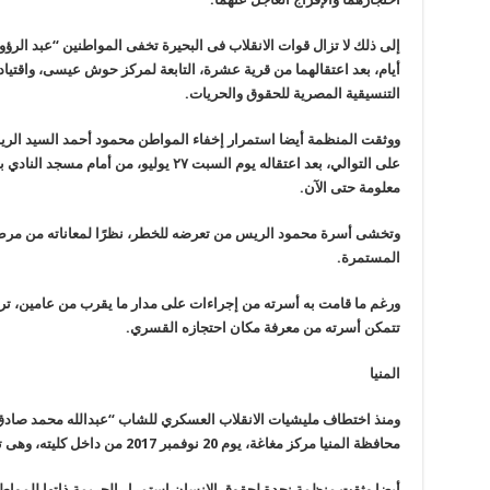
إلى ذلك لا تزال قوات الانقلاب فى البحيرة تخفى المواطنين “عبد ال
أيام، بعد اعتقالهما من قرية عشرة، التابعة لمركز حوش عيسى، واقتياده
التنسيقية المصرية للحقوق والحريات.
على التوالي، بعد اعتقاله يوم السبت ٢٧ يوليو،
معلومة حتى الآن.
وتخشى أسرة محمود الريس من تعرضه للخطر، نظرًا لمعاناته من مرض 
المستمرة.
ورغم ما قامت به أسرته من إجراءات على مدار ما يقرب من عامين، 
تتمكن أسرته من معرفة مكان احتجازه القسري.
المنيا
ومنذ اختطاف مليشيات الانقلاب العسكري للشاب “عبدالله محمد صادق
محافظة المنيا مركز مغاغة، يوم 20 نوفمبر 2017 من داخل كليته، وهى ترفض الكشف عن مكان احتجازه وأسباب ذلك.
أيضا وثقت منظمة نجدة لحقوق الإنسان استمرار الجريمة ذاتها للموا