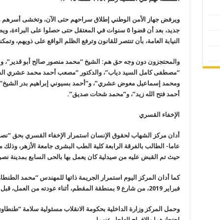
ويرفض جهاز الأمن الوطني إطلاق سراحهم حتى الآن، وتخشى أسرهم من
جديد، بعد أن قضوا ٥ سنوات في المعتقل حتى حصلوا على البر
النيابة العامة، بأن تنتصر للقانون وترفع الظلم الواقع على ذويهم، وتم
والمحتجزون دون وجه حق هم: الشيخ “محمد منصور صالح أبو قدير”، وا
“مصطفى كامل السيد دياب”، والدكتور “مصعب أحمد محمد عشري الشاف
ومحمد إسماعيل معوض عشري”، و”أحمد بسيوني إبراهيم بدر الشيخ”، 
أحمد فتح الله زيد”، و”محمد شحات صديق”.
الإخفاء القسري
حيث تم القبض عليه من صيدلية كان يعمل بها بالحى السابع بمدينة نصر
فبراير 2019، من شارع 9 بمنطقة المقطم، أثناء عودته من العمل، قبل اقتياده لجهة مجهولة، ولا يعلم مكانه حتى الآن.
وحمل المركز وزارة الداخلية بحكومة الانقلاب مسئولية سلامة “طنطا
احتجازهما والإفراج العاجل عنهما.