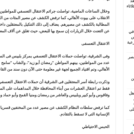
قد
اثاء
وخلال الساعات الماضية، تواصلت جرائم الاعتقال التعسفي للمواطنين
الانقلاب على بيوت الأهالي، كما ترفض الكشف عن مصير المئات من المخ
المطالبة بالكشف عن مصيرهم. يضاف إلى ذلك التنكيل بالمعتقلين دا
عن التعنت خلال الزيارات إن سمح بها للبعض، حيث تغلق عن آلاف الم
 في
لسويس
وابع مرعبة
الاعتقال التعسفى
وفى الشرقية، تواصلت حملات الاعتقال التعسفي بمركز بلبيس فى السا
مصر
عدد من المواطنين، بينهم المواطن “رمضان أبو زيد”، والشاب “سامح عب
الأهالي، وتم اقتياد الجميع لجهة غير معلومة حتى الآن دون سند من القا
ين
وذكرت رابطة أسر المعتقلين فى الشرقية أن حملات الاعتقال التعسفي ل
فقط تم اعتقال العشرات من أبناء المحافظة خلال المداهمات على المنا
اهل
وفاقوس وأبو كبير وبلبيس والعاشر من رمضان ومنيا القمح وأبو حماد و
طس
عاشات المتأخرة 6
كما ترفض سلطات النظام الكشف عن مصير عدد من المختفين قسريا من 
لى
الإنسانية التى لا تسقط بالتقادم.
الحبس الاحتياطي
.