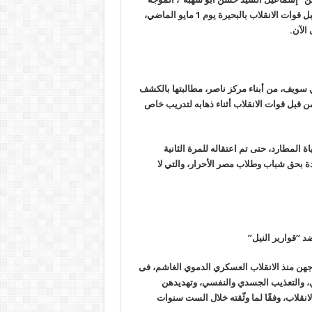
بالتربية والتعليم، لليوم الثاني والتسعين على التوالي، منذ اعتقاله من قبل قوات الانقلاب بالبحيرة يوم 1 مايو الماضي،
الآن.
 سويف، من أبناء مركز ناصر، مطالبتها بالكشف
 قبل قوات الانقلاب أثناء ذهابه لتدريب خاص
ة المطارد، حتى تم اعتقاله للمرة الثانية
 بحق شباب وطلاب مصر الأحرار، والتي لا
د “قوارير النيل”
هن منذ الانقلاب العسكري الدموي الغاشم، فى
خفاء القسري، والتعذيب الجسدي والنفسي، وتهديدهن
قلاب، وفقًا لما وثّقته خلال الست سنوات