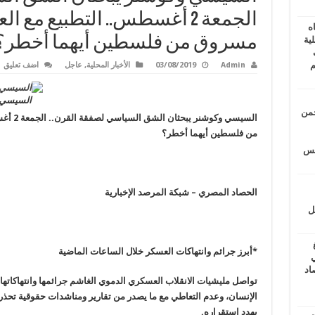
الجمعة 2 أغسطس.. التطبيع مع 
ه
مسروق من فلسطين أيهما أخطر؟
ية
ف
م
Admin
03/08/2019
الأخبار المحلية
,
عاجل
اضف تعليق
السيسي 
حمن
السيسي و
من فلسطين أيهما أخطر؟
يتس
الحصاد المصري – شبكة المرصد الإخبارية
ل
*أبرز جرائم وانتهاكات العسكر خلال الساعات الماضية
ي
أغسطس 2026.. حصاد
تواصل مليشيات الانقلاب العسكري الدموي الغاشم جرائمها وانتهاكاتها
الإنسان، وعدم التعاطي مع ما يصدر من تقارير ومناشدات حقوقية تحذر م
يهدد استقراره.