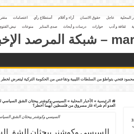
ر المحلية
عاجل
حقوق الانسان
أراء و أقلام
أستطلاع رأي
اعتصامات
متفر
ة
ثقافة و أدب
حوارات
درسات و أبحاث
صدى المنابر
منوعات
نبض الفتوى
مود فتحي بتواطؤ من السلطات الليبية وتقاعس من الحكومة التركية ليتعرض لخطر 
الرئيسية
»
الأخبار المحلية
»
العدو أم شراء غاز مسروق من فلسطين أيهما أخطر؟
السيسي وكوشنر يبحثان الشق السياس
ء 7 سجون جديدة بتكلفة 3.6
تقل
السيسي وكوشنر يبحثان الشق الس