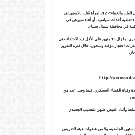
ورصدت المنصة- فى أول تقرير لها تحت عنوان “انتهاكات نساء مصر في العلن والخفاء”- 312 امرأة قُتلن بالاستهداف
ء تغطية أحداث سياسية، أو أثناء سيرهن في
كنية في محافظة شمال سيناء.
كما وثق التقرير تعرض ما لا يقل عن 396 سيدة و16 طفلة للاختفاء القسري، ما زال 15 منهن على الأقل قيد الاختفاء حتى
عن الاحتجاز التعسفي لـ2629 سيدة وفتاة بمقرات احتجاز مؤقتة وسجون، خلال فترة التقرير
http://werecord.
د المحاكمات الهزلية، رصد التقرير إحالة ما لا يقل عن 25 سيدة وفتاة للقضاء العسكري، فيما وصل عدد من
 الاحتجاز المختلفة وأثناء القبض عليهن للتعذيب الجسدي
وعن الإجراءات التعسفية، رصد التقرير تعرض 350 طالبة للفصل من دراستهن الجامعية، و5 من عضوات هيئة التدريس