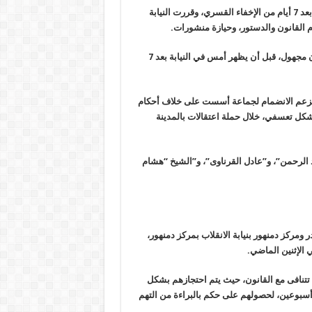
وكشفت الرابطة عن ظهور المواطن سعيد أحمد سعيد جبر بنيابة ههيا، بعد 7 أيام من الإخفاء القسري، وقررت النيابة
واعتقلت قوات الانقلاب “جبر” يوم 25 يوليو الماضي، واقتادته إلى مكان مجهول، قبل أن يظهر أمس في النيابة بعد 7
15 يوما على ذمة التحقيقات؛ بزعم الانضمام لجماعة أسست على خلاف أحكام
شكل تعسفي، خلال حملة اعتقالات بالمدينة
د الرحمن”، و”عادل القرناوى”، و”الشيخ “هشام
ومركز دمنهور بنيابة الانقلاب بمركز دمنهور،
الإثنين الماضي.
نتهاكات تتنافى مع القانون، حيث يتم احتجازهم بشكل
بوعين، لحصولهم على حكم بالبراءة من التهم