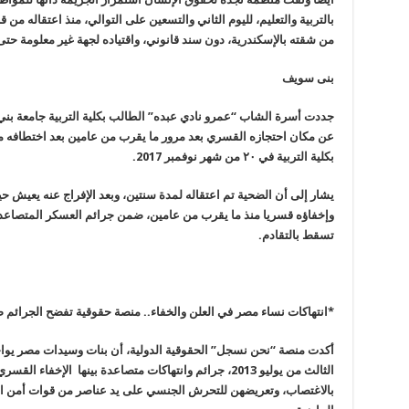
من شقته بالإسكندرية، دون سند قانوني، واقتياده لجهة غير معلومة حتى 
بنى سويف
جددت أسرة الشاب “عمرو نادي عبده” الطالب بكلية التربية جامعة بني
عن مكان احتجازه القسري بعد مرور ما يقرب من عامين بعد اختطافه من
بكلية التربية في ٢٠ من شهر نوفمبر 2017.
يشار إلى أن الضحية تم اعتقاله لمدة سنتين، وبعد الإفراج عنه يعيش حيا
وإخفاؤه قسريا منذ ما يقرب من عامين، ضمن جرائم العسكر المتصاعدة
تسقط بالتقادم.
*انتهاكات نساء مصر في العلن والخفاء.. منصة حقوقية تفضح الجرائم ض
أكدت منصة “نحن نسجل” الحقوقية الدولية، أن بنات وسيدات مصر يواج
الثالث من يوليو 2013، جرائم وانتهاكات متصاعدة بينها الإ
بالاغتصاب، وتعريضهن للتحرش الجنسي على يد عناصر من قوات أمن الان