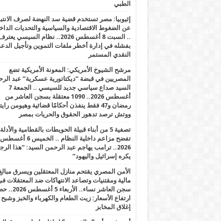
الطبي
إثيوبيا: مصر تستخدم قضية سد النهضة لصرف الانتبا
عن الضغوط الاقتصادية والسياسية والتحديات الداخل
.. السبت 8 أغسطس 2026.. نظام السيسي يعتر
بفشله في إدارة أخطر ملفات التموين وتأجيل الدع
النقدي المستمر
مرشح الشيوخ الأمريكي: المعونة الأمريكية تضع
المصريين في قبضة “ديكتاتورية عسكرية” عبد الر
السيد صداع سياسي جديد للسيسي .. الجمعة 7
أغسطس 2026.. 1090 معتقلة بسجن العاشر من
رمضان و47 فقط ينفذن أحكامًا قضائية وهيومن را
ووتش ترصد تدهور الحقوق والحريات بمصر
تصفية 5 من أبناء قبيلة الحويطات بالقطامية والأدلة
تفضح مزاعم داخلية النظام .. الخميس 6 أغسطس
2026.. ترامب يهاجم عبد الرحمن السيد: “هذا الرج
يكره إسرائيل واليهود”
الأمن المصري يقتحم منازل المعتقلين ويسرق مبالغ
مالية ومقتنيات وتصاعد الانتهاكات ضد المعتقلات ف
سجن العاشر نساء.. الأربعاء 5 
ارتفاع الأسعار: زيت الطعام والكهرباء والخبز وشبح
إغلاق المخابز