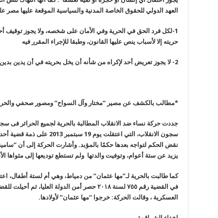
العهد الدولي للحقوق الخاصة المدنية والسياسية الموقعة عليها مصر ع
1-
لكل فرد الحق في الحرية وفي الأمان على شخصه، ولا يجوز توقيف أحد
حريته إلا لأسباب ينص عليها القانون، وطبقا للإجراء المقرر فيه
2-
لا يجوز تعريض أحد لإكراه من شأنه أن يخل بحريته في أن يدين بدين م
*
مطالب بالكشف عن مصير “مختار وآل السواح” ومصور صحفي والحرية
جددت حركة نساء ضد الانقلاب المطالبة بالحرية لجميع الحرائر فى س
سجون الانقلاب، التي اعتقلت يوم
19
سبتمبر 2013 على ذمة ق
نقض الحكم لتواجه بعدها حكمًا بالمؤبد. وأشارت الحركة إلى أن “سامية
يزيد عن ستة أعوام، وتوفيت والدتها
ولم تستطع توديعها إلى مثواها الأ
كما طالبت بالحرية لـ”مها عثمان” من دمياط، وهي أم لستة أطفال، اعتقل
العسكرية ، وقالت الحركة: خرجوا “مها عثمان” لأولادها
.
إخفاء الشراقوة