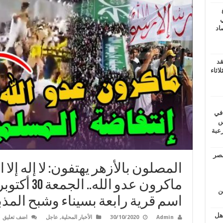
ي
أغسطس 2026.. حصاد
قد
اثاء
 في
لسويس
وابع مرعبة
مصر
المصلون بالأزهر يهتفون: لا إله إلا
ين
اسم قرية رابعة بسيناء وشبح المذ
اهل
Admin
30/10/2020
الأخبار المحلية
,
عاجل
اضف تعليق