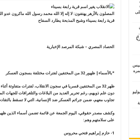
طس
عاشات المتأخرة 6
لى
قرية رابعة بسيناء وشبح المذبحة يطارد السفاح
.
يًّا
الحصاد المصري – شبكة المرصد الإخبارية
خميس
 عمره
*
بالأسماء| ظهور 32 من المختفين لفترات مختلفة بسجون العسكر
ظهر 32 من المختفين قسريا في سجون الانقلاب، لفترات متفاوتة أثناء
ماراتيين ومآسي للمصريين.. الأربعاء 29 يوليو
دون علم ذويهم، رغم تحرير العديد من البلاغات والتلغرافات للجهات ا
تجاوب معهم، ضمن جرائم العسكر ضد الإنسانية، التي لا تسقط بالتقادم
وكشف مصدر حقوقي، اليوم الجمعة عن قائمة تضمن أسماء الذين ظهر
على سلامتهم وهم
:
1-
حازم إبراهيم فتحي محروس