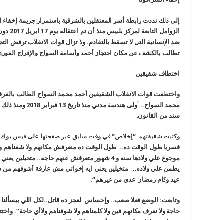
إلى ذلك نددت رابطة أسر المعتقلين بالشرقية باستمرار جريمة إخفاء ا
الزوامل 
ضد الإنسانية التى لا تسقط بالتقادم. ولا تزال قوات الانقلاب ترفض الت
تطالب بالكشف عن مكان احتجاز أحمد وأسامة السواح والإفراج الفور
اختطاف شقيقين
واختطفت قوات الانقلاب الشقيقين أحمد محمد السواح الطالب بالفرقة 
محمد السواح.. أولى 
سند من القانون
.
وكتبت شقيقتهما “إخلاص” في وقت سابق عبر صفحتها على فيس بوك: “ا
قسريا طول الوقت ده.. طول الوقت ده منعرفش مكانهم ولا شفناهم ولا ا
موجوع علي ولادها سنه و 4 شهور متعرفش عنهم حاجه.. 
عيد وكام رمضان عدي من غيرهم
“.
وتابعت: الوضع فعلا صعب.. وإحساس العجز ده قاتل..لكل اللي بيسألنا ع
حاجة ولا نعرف مكانهم فين ولا كلمناهم ولا شوفناهم ولاأي حاجة”. و