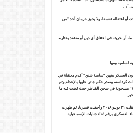
لى أن
:
، أو اعتقاله تعسفا، ولا يجوز حرمان أحد “من
ا، أو بحريته في اعتناق أي دين أو معتقد يختاره
.
 لسامية ومها
جون العسكر بينهن “سامية شنن” أقدم معتقلة في
ضية أحداث كرداسة، وصدر حكم جائر عليها بالإعدام وتم
”
مسجونة في سجن القناطر حيث قضت فيه ما
خير
.
ت ٢١
يونيو ٢٠١٨ وأخفيت قسريا، ثم ظهرت
في القضية رقم ٧٥٥ لسنة ٢٠١٨ حصر أمن الدولة العليا، ثم أحيلت للقضاء العسكري برقم ٤١٤ جنايات الإسماعيلية