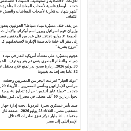
للأزمات الاقتصادية والمعيشية.. السبت 1 أغس
2026.. أوضاع قاسية لأصحاب الم
أشهر شهادات مُحْزِنة لأصحاب المعاشات والعيش ع
الكفاف
من يقف خلف مسيّرة ميناء دمياط؟ الحوثيون ينفون
وإيران تتهم اسرائيل وبروز اسم أوكرانيا والإمارات.
الجمعة 31 يوليو 2026.. نقل عدد من المختفين قسر
إلى مقر الداخلية بالعاصمة الإدارية لاستخدامهم كـ
“دروع بشرية”
هجوم بمسيّرة على منشأة أمريكية للغاز في ميناء
دمياط والنظام المصري ينفي ثم يقر ويعترف.. ال
30 يوليو 2026.. إدارة سجن بدر تمنع علاج معتقل
82 عاما بعد إصابته بغيبوبة
“دولة العبار” انتزعت البحر من المصريين وجعلت
مراسي للإ
2026.. “حملة عايز أتنفس” حرارة تتجاوز 45 درجة
تحول زنازين 60 ألف معتقل في مصر إلى قبور مغلقة
صيد بأمر عسكري بحيرة البردويل تحت إدارة جهاز
مستقبل مصر.. الثلاثاء 28 يوليو 2026.. صفقة غاز
محتملة بـ 20 مليار دولار تعزز صادرات الاحتلال
الإسرائيلي إلى مصر