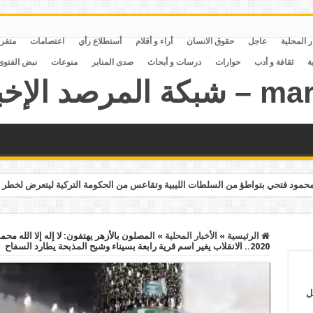
ر المحلية
عاجل
حقوق الانسان
أراء و أقلام
أستطلاع رأي
اعتصامات
متفر
ة
ثقافة و أدب
حوارات
درسات و أبحاث
صدى المنابر
منوعات
نبض الفتوى
مود فتحي بتواطؤ من السلطات الليبية وتقاعس من الحكومة التركية ليتعرض لخطر 
الرئيسية
»
الأخبار المحلية
»
2020.. الانقلاب يغير اسم قرية رابعة بسيناء وشبح المذبحة يطارد السفاح
ل