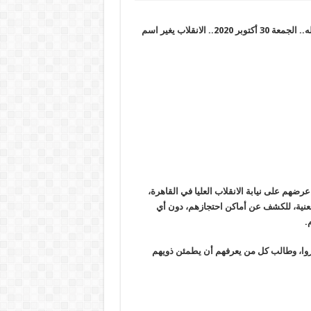
المصلون بالأزهر يهتفون: لا إله إلا الله محمد رسول الله ماكرون عدو الله.. الجمعة 30 أكتوبر 2020.. الانقلاب يغير اسم
 عرضهم على نيابة الانقلاب العليا في القاهرة،
لمعنية، للكشف عن أماكن احتجازهم، دون أي
.
وا، وطالب كل من يعرفهم أن يطمئن ذويهم