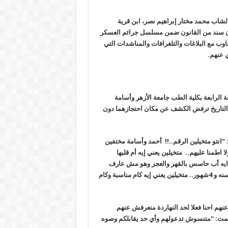
لشاب محمد مختار إبراهيم نصر، ابن قرية
التابعة لمركز بلبيس منذ أن تم اعتقاله يوم 17 ابريل 2017 دون سند من القانون ضمن مسلسل جرائم العسكر
جاوب مع البلاغات والتلغرافات والمناشدات التي
ي عنهم
.
الرابعة بكلية الطب جامعة الأزهر وأسامة
هندسة مدني منذ تاريخ 13 فبراير 2018 ومنذ ذلك التاريخ ترفض الكشف عن مكان احتجازهما دون
نتو متخيلين الرقم..!! أحمد وأسامة مختفين
طمنا عليهم.. متخيلين يعني إيه أم قلبها
متخيلين يعني ايه أب حاسس بالقهر والعجز وهو مش عارف
يطمن علي ولاده.. متخيلين يعني ايه إخواتي مش عارفة أشوفهم من سنه و 4شهور.. متخيلين يعني إيه كام مناسبة وكام
نهم احنا فعلا لحد النهاردة منعرفش عنهم
اختتمت: “متنسوش تدعولهم وأي حد يقابلكم وصوه