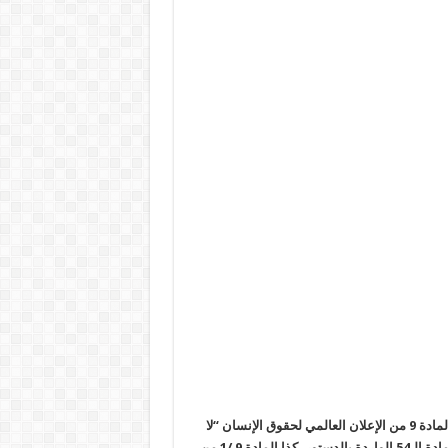
وتعتبر جرائم الإخفاء القسري التي تنتهجها عصابة العسكر انتهاكًا لنص المادة 9 من الإعلان العالمي لحقوق الإنسان “لا
يجوز اعتقال أي إنسان أو حجزه أو نفيه تعسفًا”. كما أنها انتهاك لنص المادة الـ54 الواردة بالدستور، كذا المادة 9 /1 من