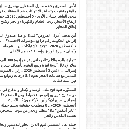
الأمن المصري يقتحم منازل المعتقلين ويسرق مبالغ
مالية ومقتنيات وتصاعد الانتهاكات ضد المعتقلات ف
سجن العاشر نساء.. الأربعاء 5 
ارتفاع الأسعار: زيت الطعام والكهرباء والخبز وشبح
إغلاق المخابز
أين تذهب أموال القروض؟ لماذا يواصل صندوق الن
إقراض الحكومة رغم تراجع مؤشرات الاقتصاد؟.. الثل
4 أغسطس 2026.. تجدد الاشتباكات بين الشرطة
وأهالي جزيرة الوراق وإصابة عدد من الأهالي
“تجارة بالدم والألم”العرجاني يفرض إتاوة 300 ألف
دولار لإدخال أدوية لغزة ويبيع الوقود بأضعاف سعره
إسرائيل.. الاثنين 3 أغسطس 2026.. زلزال ا
المدمر مع ساعات الفجر بقوة 5.6 درجات وت
تهز المحافظات
المسيّرة تعيد فتح ملف الرصد والإنذار والدفاع في 
من مدارج 5 يونيو إلى ميناء دمياط ومن المستفيد؟
إسرائيل أم إيران؟ وأين الأوكتاجون؟.. الأحد 2
أغسطس 2026م.. 8 منظمات حقوقية تختتم حملة
“عايز أتنفس” بـ13 مطلبا وتحذر من موت المحتجز
بسبب التكدس والحر
حملة بقاء السيسي ليوم الدين: تجاوز للدستور وتج