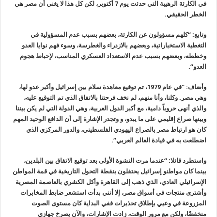
في الكارثة
الرهيبة التي حدثت يوم 7 أكتوبر، لكن كل هذا لا يغني أن مصر هي
الخطر
الحقيقي
.
وتابع: “كلهم مسؤولون عن الكارثة، بعضهم بسبب عدم المسؤولية في
التغطية
الاستخباراتية، وبعضهم بالازدراء والغطرسة، وسوء فهم نوايا العدو
وخططه،
وبعضهم بسبب عدم الاستعداد العسكري المناسب، لإحباط هجوم
العدو
“.
وأضاف: “في عام 1979، تم توقيع معاهدة سلام بين إسرائيل وأكبر عدو لها،
وهي مصر. وكلنا، وأنا منهم، لم نخف فرحتنا بالاتفاق الذي تم التوقيع عليه،
والذي أنهى حروباً دامية، مع أكبر الدول العربية، وهي الدولة التي لم يكن
بيننا
وبينها صراع إقليمي على ما يبدو، و وتجدر الإشارة إلى أن الدافع
الوحيد المهم
كان هو ارتباط مصر بالصراع اليهودي الفلسطيني، والدور المركزي
الذي
اضطلعت به في قيادة العالم العربي
“.
واستطرد قائلا: “عندما مرت النشوة الأولى بعد توقيع الاتفاق بين
البلدين،
بينما كان مواطنو إسرائيل يحتفلون بنقطة التحول التاريخية في قمة
المواطن
الإسرائيلي العادي، الذي ذهب إلى القاهرة وأكل الكشري بالعاصمة
المصرية
وأشترى منتجات في أسواق مصر، إلا أنني بدأت استشعر ضابط المخابرات
المزروعة في وعيي بإطلاق تحذيرات ففي البداية كان مستوى الصوت
منخفضًا،
ولكن مع مرور الوقت، زادت الإشارات، والآن يصرخ جهازي