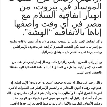
الموساد في بيروت، من
انهيار اتفاقية السلام مع
مصر في أي وقت واصفها
إياها بالاتفاقية “الهشة”.
وأكد الضابط الإسرائيلي أن الشعب المصري لا يريد أن يقيم علاقات سلمية
مع إسرائيل، حيث يكن الشعب المصري كراهية غير محدودة للإسرائليين
ويتسم
بردة فعل حادة في كل ما يتعلق بإسرائيل
.
ويائير رافيد المعروف بلقب (رافيتز) كاتب ومحلل إستراتيجي في عدد من
الصحف الإسرائيلية، وشغل في السابق قائد المنطقة الشمالية للوحدة 504
بالجيش الإسرائيلي
.
وقال رافيتز في مقال له نشرته صحيفة “يديعوت أحرونوت” الإسرائيلية، إن
عدم فهم رؤساء أجهزة المخابرات والجيش الإسرائيلي في السنوات الأخيرة
لقراءة الشرق الأوسط وأساليب سلوكه، وتأكيدهم على أن حماس وحزب الله
هم أهم
أعداء إسرائيل أبعد النوم عن عيني لفترة طويلة من الزمن، فقد
وصلت الأوهام
والهلوسة والآمال التي لم تدعمها الحقائق إلى حدها الأقصى