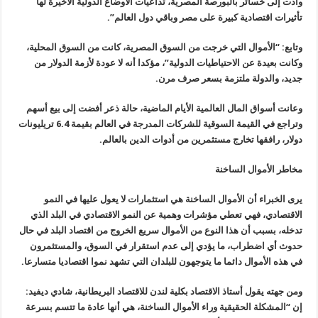
وأدت إلى خسائر بالبورصة المصرية، تداعيات الأوضاع الدولية الأخيرة لها
تأثيرات اقتصادية كبيرة على مصر وباقي دول العالم”.
وتابع: “الأموال التي خرجت من السوق المصرية، كانت من السوق المحلية،
وكانت بعيدة عن الاحتياطيات الدولية”، مؤكدا أنه لا عودة لأزمة الدولار من
جديد، والدولة ملتزمة بسعر صرف مرن.
وعانت أسواق المال العالمية الأيام الماضية، حالة ذعر أفضت إلى بيع أسهم
وتراجع في القيمة السوقية للشركات المدرجة في العالم بقيمة 6.4 تريليونات
دولار، رافقها تخارج مستثمرين من أدوات الدين بالعالم.
مخاطر الأموال الساخنة
يرى الخبراء أن الأموال الساخنة هي استثمارات لا يعول عليها في النمو
الاقتصادي، فهي تعطي مؤشرات وهمية عن النمو الاقتصادي في البلد الذي
تدخله، بسبب أن هذا النوع من الأموال سريع الخروج من اقتصاد البلد في حال
حدوث أي اضطراب، ما يؤدي إلى عدم استقرار في السوق، والمستثمرون
في هذه الأموال دائما ما يتوجهون للبلدان التي تشهد نموا اقتصاديا متسارعا.
ومن جهته يقول أستاذ الاقتصاد بكلية لندن للاقتصاد البريطانية، شادي ديفيد:
إن “المشكلة الحقيقية وراء الأموال الساخنة، هي أنها عادة ما تتسم بسرعة