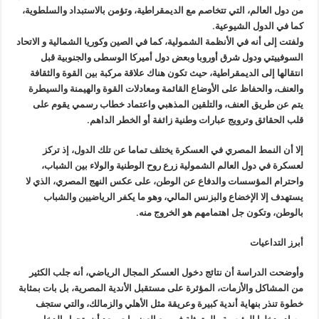
من دول العالم، التي تتخاصم مع الديمقراطية، وتؤمن بالاستبداد والسلطوية،
كما في الدول الشيوعية.
ولفتت إلى أنه في الأنظمة الشمولية، كما في الصين وكوريا الشمالية و الاتحاد
السوفييتي ودول شرق أوروبا وبعض دول أميركا الوسطى والجنوبية قبل
انتقالها إلى الديمقراطية، حيث تكون هناك علاقة مركبة بين القوة والثقافة
والعنف، والحفاظ على الأوضاع القائمة ومعادلات القوة والهيمنة والسيطرة
يتم عن طريق العنف، والتلقين المذهبي واعتماد خطاب رسمي يقوم على
قلب الحقائق وترويج عبارات وطنية زائفة أو الخطر الداهم.
إلا أن النمط المصري في العسكرة يختلف تماما عن تلك الدول، إذ تركز
لعسكرة في دول العالم الشمولية زرع روح الوطنية والولاء بين الشباب،
واحترام المؤسسات والدفاع عن الوطن، على عكس النهج المصري، الذي لا
يستهدف إلا الإخضاع والبزنس المالي، وهو ما يكفر الرياضيين والشباب
بالوطن، وتكون جل اهتمامهم هو الخروج منه.
أبرز التداعيات
وأوضحت الدراسة أن نتائج دخول العسكر المجال الرياضي، أنه جلب الكثير
من المشاكل والأزمات، المؤثرة على مستقبل الأندية المصرية، بل بات بمثابة
خطوة تنذر بنهاية أندية كبيرة وعريقة مثل الأهلي والزمالك، والتي ستجف