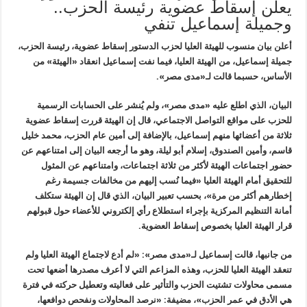
يعلن إسقاط عضوية رئيسة الحزب..
وجميلة إسماعيل تنفي
أعلن بيان منسوب للهيئة العليا لحزب الدستور إسقاط عضوية، رئيسة الحزب،
جميلة إسماعيل، من الهيئة العليا، فيما نفت إسماعيل انعقاد «الهيئة» من
الأساس، حسبما قالت لـ«مدى مصر».
البيان، الذي اطلع عليه «مدى مصر»، ولم يُنشر على الحسابات الرسمية
للحزب على مواقع التواصل الاجتماعي، قال إن الهيئة قررت إسقاط عضوية
ثلاثة من أعضائها منهم إسماعيل، بالإضافة إلى أمين عام الحزب، محمد خليل
قاسم، وأمين الصندوق، إسلام أبو ليلة، وهو ما أرجعه البيان إلى امتناعهم عن
حضور اجتماعات الهيئة لأكثر من ثلاثة اجتماعات، وامتناعهم عن المثول
للتحقيق أمام الهيئة العليا «فيما نُسب إليهم من مخالفات جسيمة رغم
إخطارهم أكثر من مرة»، بحسب تعبير البيان، الذي قال إن الهيئة ستكلف
أمانة التنظيم المركزية بإجراء استطلاع رأي إلكتروني للأعضاء حول قبولهم
قرار الهيئة العليا بخصوص إسقاط العضوية.
من جانبها، قالت إسماعيل لـ«مدى مصر»: «لم أدع لاجتماع الهيئة العليا ولم
تنعقد الهيئة العليا للحزب، وهذه المزاعم التي لا أعرف مصدرها أضعها تحت
مسمى محاولات تشتيت الحزب والتأثير على فعاليته وتعطيل حركته في فترة
هي الأدق في عمر الحزب»، مضيفة: «نرصد المحاولات ونفحص دوافعها،