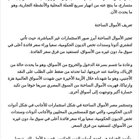
متسارع، ما ينتج عنه من انهيار سريع للعملة المحلية والأنشطة التجارية، وهو
ما يحدث الآن.
تعريف الأموال الساخنة
تعتبر الأموال الساخنة أبرز صور الاستثمارات غير المباشرة، حيث تأتي
لتشتري أذونا وسندات تخص الديون الحكومية، سعيا وراء سعر فائدة أعلى في
سوق ما، دون غيره من الأسواق، لتستفيد من فرق سعر الفائدة.
وعادة ما تتسم بسرعة الدخول والخروج من الأسواق، وهو ما يحدث حالة من
الإرباك، وخاصة عند خروجها، لما تحدثه من ضغط على الطلب على النقد
الأجنبي، وهو ما شهدناه خلال الأزمة الأخيرة حين شهدت الأسواق العالمية هزة
وارتباكا، فهربت الأموال الساخنة من السوق المصري سريعا خوفا من تكبد
خسارة أكبر وتوجهت إلى أسواق أخرى.
وتستثمر مصر الأموال الساخنة في شكل استثمارات للأجانب في شكل أدوات
الدين الحكومي، والتي تتيح للمستثمرين المحليين والأجانب أذونات وسندات
تخص الديون الحكومية، سعيا وراء سعر فائدة أعلى في سوق ما، دون غيره
من الأسواق، لتستفيد من فرق السعر.
وأذون الخزانة هي إحدى أدوات الدين الحكومي قصيرة الأجل، التي تبيعها