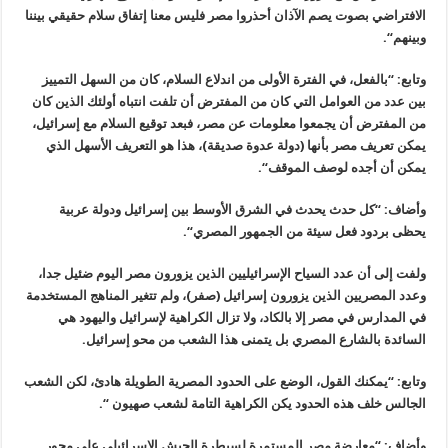
الافتراضي بصوت يصم
الآذان أحذروا مصر فليس معنا إتفاق سلام حقيقي بيننا
وبينهم
“.
وتابع: “بالفعل، في الفترة الأولى من اندلاع السلام، كان من السهل
التمييز
بين عدد من العوامل التي كان من المفترض أن تلفت انتباه أولئك
الذين كان
من المفترض أن يجمعوا معلومات عن مصر، فبعد توقيع السلام مع
إسرائيل،
يمكن تعريف مصر بأنها (دولة عدوة صديقة)، هذا هو التعريف الأسهل
الذي
يمكن أن أجده لوصف الموقف
“.
وأضاف: “كل حدث يحدث في الشرق الأوسط بين إسرائيل ودولة عربية
يحظى بردود فعل سيئة من الجمهور المصري
“.
ولفت إلى أن عدد السياح الإسرائيليين الذين يزورون مصر اليوم ضئيل جدا،
وعدد المصريين الذين يزورون إسرائيل (صفر)، ولم تتغير المناهج المستخدمة
في
المدارس في مصر إلا بالكاد، ولا تزال الكراهية لإسرائيل واليهود هي
السائدة بالشارع المصري بل يتمنى هذا الشعب من محو إسرائيل
.
وتابع: “يمكنك القول، الوضع على الحدود المصرية الطويلة هادئ، لكن الشعب
الجالس خلف هذه الحدود يكن الكراهية التامة لشعب صهيون
“.
وأضاف: “معارضة مصر المستمرة لسيطرة الجيش الإسرائيلي على محور