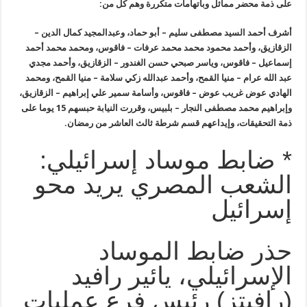
على ذمة محضر مماثل وباتهامات متكررة وهم كل من:
أشرف أحمد السيد مصطفى سليم – أبو حماد، وعبدالمجيد كمال الدين –
الزقازيق، وأحمد محمود محمد محمد عرفات – فاقوس، ومحمد محمد أحمد
إسماعيل – فاقوس، وياسر صبحي حسن الغندور – الزقازيق، وأحمد مجدي
عبد الله عرام – منيا القمح، وأحمد عبدالله زكي سلامة – منيا القمح، ومحمد
الهادي عوض غريب عوض – فاقوس، وأسامة سمير علي إبراهيم – الزقازيق،
وإبراهيم محمد مصطفى النجار – بلبيس، وقررت النيابة حبسهم 15 يوما على
ذمة التحقيقات، وإيداعهم قسم شرطة ثالث العاشر من رمضان.
* ضابط موساد إسرائيلي:
الشعب المصري يريد محو
إسرائيل
حذر ضابط الموساد
الإسرائيلي، يائير رافيد
(رافيتز) رئيس فرع عمليات