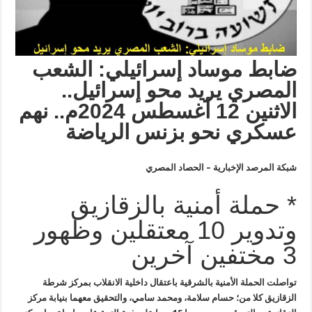
ضابط موساد إسرائيلي: الشعب
المصري يريد محو إسرائيل..
الاثنين 12 أغسطس 2024م..
نهم
عسكري نحو بزنس الرياضة
شبكة المرصد الإخبارية – الحصاد المصري
* حملة أمنية بالزقازيق
وتدوير 10 معتقلين وظهور
3 مختفين آخرين
تواصلت الحملة الأمنية بالشرقية باعتقال داخلية الانقلاب بمركز شرطة
الزقازيق كلا من؛ حسام سلامة، ومحمد سامي، والتحقيق معهما بنيابة مركز