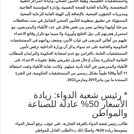
والمستشفيات التعليمية، وهيئة التأمين الصحي، وأمانة المراكز الطبية
المتخصصة، والأمانة العامة للصحة النفسية، وإدارة المؤسسة العلاجية،
ومديريات الشؤون الصحية، بالإضافة إلى الهيئة العامة للرعاية الصحية
المسؤولة عن تطبيق منظومة التأمين الصحي الشامل في ست محافظات
بمرحلة أولى
هذا وتعاني مصر من نقص هائل في عدد الأطباء والممرضين، مع
استمرار هجرتهم إلى دول الخليج وأوروبا، ولا سيما مع تكرار وقائع الاعتداء
عليهم من أهالي المرضى في غياب الأمن، وضعف رواتبهم في المستشفيات
الحكومية والخاصة على حد سواء.
يذكر أن وزارة الداخلية ترفض تأمين
المستشفيات العامة، بالتزامن مع عدم استجابة الحكومة والبرلمان للمطالب
النقابية المتكررة بشأن إدخال تعديل تشريعي يغلظ عقوبات الاعتداء على
الأطباء والممرضين في أثناء تأدية عملهم. وكانت نقابة الأطباء وثقت استقالة
11 ألفاً و536 طبيباً بشكل رسمي من المستشفيات الحكومية، في الفترة
الممتدة ما بين يناير2019 ومارس2022.
* رئيس شعبة الدواء: زيادة
الأسعار 50% عادلة للصناعة
والمواطن
طالب رئيس شعبة الدواء بالغرفة التجارية، علي عوف، برفع أسعار الدواء
بمتوسط زيادة 50%، واصفًا ذلك بـ«الطلب العادل للمواطن