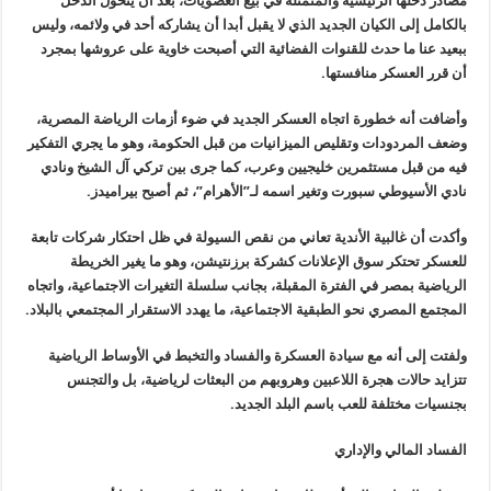
مصادر دخلها الرئيسية والمتمثلة في بيع العضويات، بعد أن يتحول الدخل
بالكامل إلى الكيان الجديد الذي لا يقبل أبدا أن يشاركه أحد في ولائمه، وليس
ببعيد عنا ما حدث للقنوات الفضائية التي أصبحت خاوية على عروشها بمجرد
أن قرر العسكر منافستها.
وأضافت أنه خطورة اتجاه العسكر الجديد في ضوء أزمات الرياضة المصرية،
وضعف المردودات وتقليص الميزانيات من قبل الحكومة، وهو ما يجري التفكير
فيه من قبل مستثمرين خليجيين وعرب، كما جرى بين تركي آل الشيخ ونادي
نادي الأسيوطي سبورت وتغير اسمه لـ”الأهرام”، ثم أصبح بيراميدز.
وأكدت أن غالبية الأندية تعاني من نقص السيولة في ظل احتكار شركات تابعة
للعسكر تحتكر سوق الإعلانات كشركة برزنتيشن، وهو ما يغير الخريطة
الرياضية بمصر في الفترة المقبلة، بجانب سلسلة التغيرات الاجتماعية، واتجاه
المجتمع المصري نحو الطبقية الاجتماعية، ما يهدد الاستقرار المجتمعي بالبلاد.
ولفتت إلى أنه مع سيادة العسكرة والفساد والتخبط في الأوساط الرياضية
تتزايد حالات هجرة اللاعبين وهروبهم من البعثات لرياضية، بل والتجنس
بجنسيات مختلفة للعب باسم البلد الجديد.
الفساد المالي والإداري