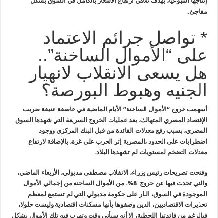
إنتاجها أسبوعيًا، بهدف تلافي ارتفاع الأسعار بالكامل في السوق بشكل
مفاجئ.
* تواصل جرائم الاعتماد
على “الأموال الساخنة”..
هل يسعى الانقلاب لانهيار
الجنيه وهبوط البورصة؟
أسهمت خروج “الأموال الساخنة” الأيام الماضية في عاصفة عنيفة ضربت
الإقتصاد المصري المتهالك، بعد عمليات الخروج السريعة التي شهدها السوق
المصري، بسبب رفع معدلات الفائدة من قبل البنك المركزي ووجود
اضطرابات على الحدود ،المصرية إثر الحرب على غزة، بالإضافة لارتفاع
معدلات التضخم لمستويات لم تشهدها البلاد.
وفتحت تصريحات رئيس وزراء، الانقلاب مصطفى مدبولي، الأربعاء الماضي،
والتي تحدث فيها عن خروج 8%، من الأموال الساخنة من إجمالي الأموال
الموجودة في السوق، النار على حكومة مدبولي التي لم تستمع لمعظم
تحذيرات الاقتصاديين، الذين وصفوها بأنها مسكنات اقتصادية وليست حلولا،
فبالرغم من فائدتها اللحظية، إلا أنه سيأتي وقت وتهرب فيه تلك الأموال بشكل