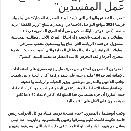
عمل المفسدين”
تصدرت
الفضائح والهزائم التي لازمة البعثة المصرية المشاركة في أولمبياد
فرنسا
2024
مواقع التواصل الاجتماعي، وتصدر هاشتاج “وزير اللقطة” ترند
منصة “إكس
”
تويتر سابقًا، ساخرين من أداء الفرق المصرية في كافة
البطولات والتي انتهت
بالخسارة أو احتلال المركز الأخير، مطالبين بمحاسبة
المسؤول عن فساد
الرياضة التي أطاح بها وبمستوى منتخب مصر في
البطولات الدولية، إلى جانب
المشاكل المحلية والتي أصبحت حديث الشارع
المصري آخرها واقعة التحرش للاعب
المصارعة محمد السيد “كيشو
”.
المغردون
المصريون استاءوا من صرف مليار جنيه مصري على استعدادات
بالإضافة لصرف 100
مليون جنيه على سفر وإقامة أفراد البعثة والتي شملت
بجانب اللاعبين
والمدربين موظفين ووزير الشباب والرياضة واحشيته
بالإضافةلرءساء الاتحادات
المشاركة في البطولة والعديد من أفراد الاتحادات،
حيث أشاروا أن جزء بسيط
من هذا المبلغ كان كافي لإعداد 20 لاعبا كانوا
سيتحصلون على الأقل على 15
ميدالية
.
وكتب
أبوسليمان المصري: “ختام فضيحة فرنسا فساد من كل الجوانب رئيس
فاسد حكومة
فاسدة كلهم بيسرقوا وتعيين بالمحسوبية وعايزينك انت تبقى
وطني هم ينهبوا
البلد وانت لو اتكلمت تبقى خاين للبلد اللي بيسرقوها ونهبينها