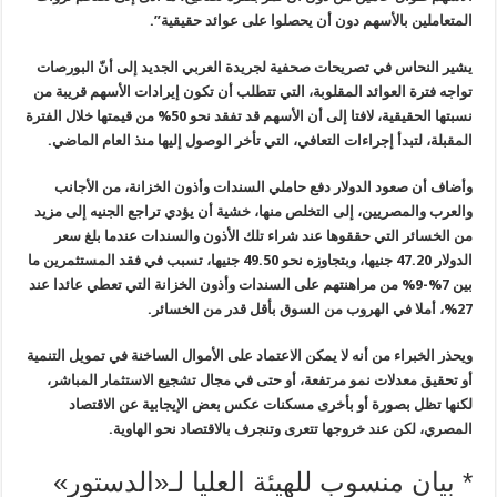
المتعاملين بالأسهم دون أن يحصلوا على عوائد حقيقية”.
يشير النحاس في تصريحات صحفية لجريدة العربي الجديد إلى أنّ البورصات
تواجه فترة العوائد المقلوبة، التي تتطلب أن تكون إيرادات الأسهم قريبة من
نسبتها الحقيقية، لافتا إلى أن الأسهم قد تفقد نحو 50% من قيمتها خلال الفترة
المقبلة، لتبدأ إجراءات التعافي، التي تأخر الوصول إليها منذ العام الماضي.
وأضاف أن صعود الدولار دفع حاملي السندات وأذون الخزانة، من الأجانب
والعرب والمصريين، إلى التخلص منها، خشية أن يؤدي تراجع الجنيه إلى مزيد
من الخسائر التي حققوها عند شراء تلك الأذون والسندات عندما بلغ سعر
الدولار 47.20 جنيها، وبتجاوزه نحو 49.50 جنيها، تسبب في فقد المستثمرين ما
بين 7%-9% من مراهنتهم على السندات وأذون الخزانة التي تعطي عائدا عند
27%، أملا في الهروب من السوق بأقل قدر من الخسائر.
ويحذر الخبراء من أنه لا يمكن الاعتماد على الأموال الساخنة في تمويل التنمية
أو تحقيق معدلات نمو مرتفعة، أو حتى في مجال تشجيع الاستثمار المباشر،
لكنها تظل بصورة أو بأخرى مسكنات عكس بعض الإيجابية عن الاقتصاد
المصري، لكن عند خروجها تتعرى وتنجرف بالاقتصاد نحو الهاوية.
* بيان منسوب للهيئة العليا لـ«الدستور»