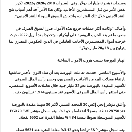
وسندات) بنحو 8 مليارات دولار، وفي السنوات 2018 و2020 و2022، تكرر
نفس الأمر من قبل المستثمرين الأجانب، وكان هذا الأمر أحد أهم أسباب شح
النقد الأجنبي خلال تلك الفترات، وانتعاش السوق السوداء للنقد الأجنبي”.
وأضاف “وكانت أكثر عمليات خروج هذه الأموال ضررا لسوق الصرف في
مصر، ما تم بعد الحرب الروسية على أوكرانيا، وتحديدا بعد أبريل 2022، حيث
خرجت أموال للمستثمرين الأجانب العاملين في الدين الحكومي المصري بما
يتراوح بين 18 و20 مليار دولار”.
انهيار البورصة بسبب هروب الأموال الساخنة
والأسبوع الماضي اختتمت تعاملت البورصة بعد أن ساد اللون الأحمر شاشتها
بارتفاع معدلات البيع من الأجانب والمصريين، وخسر رأس المال السوقي
للأسهم المقيدة بالبورصة نحو 32 مليار جنيه خلال تعاملات الأسوبع المنقضي،
حتى استقر رأس المال السوقي للأسهم عند مستوى 1.974 تريليون جنيه.
وأغلق مؤشر إيجي إكس 30 المحدد النسبي لأكبر 30 سهما مقيدة بالبورصة
عند 28750 نقطة، مسجلا انخفاضا بنحو 2%، بينما سجل مؤشر
EGX70 EWI
للأسهم المتوسطة هبوطا بنسبة 4.34% مغلقا الفترة عند 6502 نقطة.
بينما سجل مؤشر
P
&
S
تراجعا بنحو 3.13% مغلقا الفترة عند 5631 نقطة.