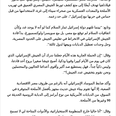
فيلادلفيا تهدف أيضًا إلى منع كشف تورط الجيش المصري العميق في تهريب
الأسلحة والمعدات العسكرية من صحراء سيناء إلى غزة، لاستخدامها من قبل
حماس
في حربها مع إسرائيل”، على حد زعمه
.
وتابع: “بينما تلتهم دولة إسرائيل ثمار السلام كما لو أنه لا يوجد غد،
وكأن
اتفاقيات السلام لم توقع مع مصر، بل مع سويسرا ولوكسمبورغ، بدأ قادة
الجيش الإسرائيلي في الانخراط في تقليص الجيش على الحدود المصرية،
وحل
وحدات تعطيل الدبابات وبيعها لدول ثالثة
“.
وقال: “إن الحملة الجارية هذه الأيام جعلتنا ندرك أن الجيش الإسرائيلي،
الذي
كان في يوم من الأيام كبيرا وقويا وذكيا، أصبح جيشا صغيرا بروح أحد
قادتنا،
وليس ذكياً جداً ، فهل يستطيع صد أكبر وأقوى أعدائنا الحاليين
والمحتملين
ونحن نقوم بتخفيض عدد الجيش؟
“.
وأكد ضابط الموساد الإسرائيلي أنه بالرغم من ظروف مصر الاقتصادية
الصعبة، إلا أنها تقوم ببناء جيش حديث مجهز بأفضل الأسلحة المتوفرة في
السوق، من الدبابات الأمريكية من نوع أبرامز إلى الدبابة الروسية الحديثة
تي
90 وغيرها من الأسلحة
.
وقال: “أنا حاليا خارج المنظومة الاستخباراتية، والأدوات المتاحة لي لا
تسمح