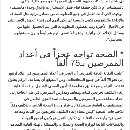
لي بتحديد ما إذا كانت جهود التحصيل الموجهة نحو مصر كافية، وتفي
بالمتطلبات أم لا، لكن حقيقة قيام فيلق الاستخبارات بإغلاق وحدة (هاتسيف
)
الوحيدة التي كانت تعمل في جمع المعلومات من مصادر مرئية مثل الصحافة
والإذاعة والتلفزيون تكفي بالنسبة لي لكي أفهم أن رؤساء الجيش الإسرائيلي
في الأجيال الأخيرة ربما يفضلون المعلومات التي يتم الحصول عليها من
وسائل
الإعلام الإسرائيلية، ودعونا لا ننسى أنهم هم أيضاً يبنون مستقبلهم
السياسي
“.
* الصحة تواجه عجزاً في أعداد
الممرضين بـ75 ألفاً
أعلنت النقابة العامة للتمريض أن العجز في أعداد الممرضين في البلاد ارتفع
إلى نحو 75 ألفاً في جميع المحافظات، ومن المتوقع أن يتضاعف الرقم بحلول
2030، بالتزامن مع تطبيق منظومة التأمين الصحي الشامل. ونفت النقابة
إلغاء التكليف لخريجي كليات ومعاهد ومدارس التمريض، في ظل الحاجة إلى
أعداد مضاعفة من الممرضين والممرضات لسد العجز الحاصل في
المستشفيات العامة، مستدركة بأن قرار وزارة الصحة الخاص بالتكليف وفقاً
للاحتياجات الصحية “ليس معناه إلغاء التكليف للخريجين من كليات ومعاهد
التمريض”.
وأوضحت النقابة أن تكليف التمريض يكون لجميع الجهات
والقطاعات التابعة لوزارة الصحة والسكان، والمتمثلة بالهيئة العامة للمعاهد