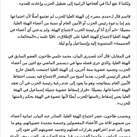
ولكننا لا نقع أبدًا في أفخاخها الرامية إلى تعطيل الحزب وإعادته للعدم».
قاسم قال لـ«مدى مصر» إن الهيئة العليا للحزب لم تجتمع أصلًا لأن اجتماعها
يتم إما بدعوة رئيس الحزب أو الأمين العام أو نسبة من أعضاء الهيئة العليا،
مضيفًا: «لم أَدع أنا أو رئيسة الحزب لاجتماع الهيئة، ولم يدعني أي أعضاء في
الهيئة العليا لاجتماع للهيئة العليا على الإطلاق»، نافيًا علمه بـ«المخالفات
الجسيمة» المنسوبة إليه وإسماعيل وأبو ليلة.
في المقابل، قال أحد مُصدري البيان، محمد حلمي طاحون، العضو السابق في
الهيئة العليا، والذي جرى فصله منها في ديسمبر الماضي مع اثنين من أعضاء
الحزب، وتجميد عضوية ستة آخرين، إن الهيئة العليا اجتمعت بالفعل خارج
المقر الرئيسي للحزب بعدما أصبح من المتعذر الاجتماع فيه بسبب احتفاظ
الأمين العام بمفاتيحه، وهو ما يعود إلى عدم رغبة رئيسة الحزب في أن تعقد
الهيئة اجتماعاتها، مضيفًا: «قرار إسقاط عضوية جميلة إسماعيل في الهيئة
العليا يعني إسقاط رئاستها للحزب أيضًا لأنها عضوة في الهيئة بحكم رئاستها
للحزب».
وبحسب طاحون، حضر اجتماع الهيئة العليا، الصادر عنه البيان، ثمانية أعضاء،
من ضمنهم ثلاثة من الأعضاء المفصولين وخمسة مجمدة عضوياتهم، وهو ما
يعود إلى عدم اعترافهم بقرارات فصلهم وتجميد عضويتهم التي تعود إلى
ديسمبر الماضي، «كونها اتُخذت من قبل هيئة التحكيم في الحزب وهي الهيئة