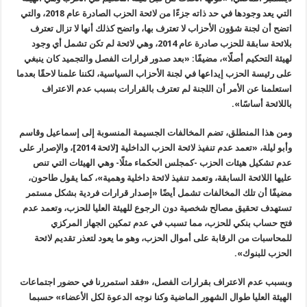
التي يعد وجودها في حد ذاته جزءًا من لائحة الحزب الصادرة عام 2018، والتي
اتضح أن لجنة شؤون الأحزاب لا تعترف بها، واتضح كذلك أنها لا تزال تعترف
بلائحة سابقة للحزب صادرة عام 2014، وهي لائحة لم تكن تشمل أي وجود
لهيئة التحكيم أصلًا»، مضيفًا: «بعد صدور قرارات الفصل والتجميد كان ينبغي
على رئيسة الحزب إيداعها في لجنة الأحزاب السياسية، لكننا علمنا لاحقًا بعدما
استعلمنا عن الأمر أن اللجنة لم تعترف بالقرارات بسبب عدم الاعتراف
باللائحة أساسًا».
ومن هذا المنطلق، تضم المخالفات الجسيمة المنسوبة إلى إسماعيل وقاسم
وأبو ليلة، «تعمد عدم تنفيذ لائحة الحزب الداخلية [لائحة 2014]، والإصرار على
عدم تشكيل هيئات الحزب -كمجلس الحكماء مثلًا- وهي الهيئات التي تنص
عليها اللائحة السابقة، وتعمد تنفيذ لائحة داخلية وهمية»، كما يقول طاحون،
مضيفًا أن تلك المخالفات تشمل أيضًا «إصدار قرارات فردية بشكل مستمر
تستهدف تحقيق مصالح شخصية دون الرجوع للهيئة العليا للحزب، وتعمد عدم
فتح حساب بنكي للحزب، مما تسبب في عدم تمكين الجهاز المركزي
للمحاسبات من الرقابة على أموال الحزب، وهو ما يعود لتعذر تقديم لائحة
الحزب للبنوك».
وبسبب عدم الاعتراف بقرارات الفصل، «فقد استمررنا في حضور اجتماعات
الهيئة العليا طوال الشهور الماضية وكنا نوجه الدعوة لكل الأعضاء» حسبما