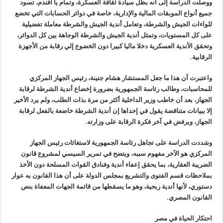
ووصلت الدراسة إلى أنه بظل سيادة ثقافة العسكرة، وتمام يا أفندم، تسود
جميع أنواع الموبقات المالية والإدارية، خاصة في دوائر الحسابات التي تخضع
للواءات الجيش والشرطة، وتعامل أندية الجيش والشرطة معاملة تفضيلية
على كل المستويات، وتمثل أندية الجيش والشرطة الوجاهة بين كل الدوائر،
وتحقق الأندية العسكرية دخلا ماليا كبيرا دون الخضوع إلي رقابة من الأجهزة
الرقابية.
واعتبرت أن هذا ما جعل المستشار هشام جنينة، رئيس الجهاز المركزي
للمحاسبات، وطالب رئاسة الجمهورية بضرورة إخضاع أندية الشرطة لرقابة
الجهاز، بعد أن خاطب وزير الداخلية أكثر من مرة بذات الطلب، ولم يرد الأخير
إلا ببيانات متناقضة يقول في إحداها إن أندية الشرطة خاضعة بالفعل لرقابة
الجهاز، ويرفض في آخر فكرة الرقابة على وزارته.
وشددت الدراسة على تجاهل رئاسة الجمهورية لاستغاثات رئيس الجهاز
المركزي هو الآخر مفهوم سببه، ويتضح في تمرير السيسي لمشروع قانون
الضريبة العقارية، بما يحقق إعفاء أندية وفنادق القوات المسلحة دون الأخذ
بملاحظات قسم الفتوى والتشريع بمجلس الدولة على أن هذا القانون به عوار
دستوري، لأنها أندية ربحية، وهو ما يسقطها من قائمة الجهات المعفاة بنص
القانون المصري.
احتكار الحياة في مصر