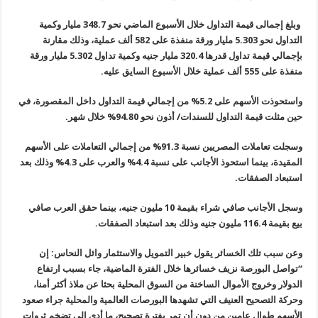
وبلغ إجمالى قيمة التداول خلال الأسبوع الماضي نحو 348.7 مليار وكمية
التداول نحو 5.303 مليار ورقة منفذة على 582 ألف عملية، وذلك مقارنة
بإجمالي قيمة تداول قدرها 320.4 مليار جنيه وكمية تداول 5.302 مليار ورقة
منفذة على 555 ألف عملية خلال الأسبوع السايق عليه.
واستحوذت الأسهم على 5.2% من إجمالي قيمة التداول داخل المقصورة، في
حين مثلت قيمة التداول للسندات/ أذون نحو 94.80% خلال شهر.
وسجلت تعاملات المصريين نسبة 91.3% من إجمالي التعاملات على الأسهم
المقيدة، بينما استحوذ الأجانب على نسبة 4.4% والعرب على 4.3% وذلك بعد
استبعاد الصفقات.
وسجل الأجانب صافي شراء بقيمة 10 مليون جنيه، بينما حقق العرب صافي
بيع بقيمة 116.4 مليون جنيه وذلك بعد استبعاد الصفقات.
وعن سبب تلك الخسائر يقول خبير التمويل والاستثمار وائل النحاس: إن
“تواصل البورصة نزيف خسائرها خلال الفترة الماضية، جاء بسبب ارتفاع
الدولار وخروج الأموال الساخنة من السوق المحلية بحثا عن ملاذ أكثر أمنا،
وحركة التصحيح العنيف التي تشهدها البورصات العالمية والمحلية جراء صعود
الأسهم طوال عامين من دون أن تمر بفترة تصحيح، ما أدى إلى تضخم ثروات