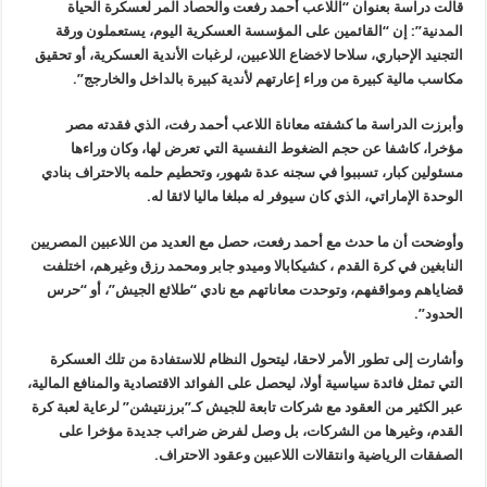
قالت دراسة بعنوان “اللاعب أحمد رفعت والحصاد المر لعسكرة الحياة
المدنية”: إن “القائمين على المؤسسة العسكرية اليوم، يستعملون ورقة
التجنيد الإحباري، سلاحا لاخضاع اللاعبين، لرغبات الأندية العسكرية، أو تحقيق
مكاسب مالية كبيرة من وراء إعارتهم لأندية كبيرة بالداخل والخارجج”.
وأبرزت الدراسة ما كشفته معاناة اللاعب أحمد رفت، الذي فقدته مصر
مؤخرا، كاشفا عن حجم الضغوط النفسية التي تعرض لها، وكان وراءها
مسئولين كبار، تسببوا في سجنه عدة شهور، وتحطيم حلمه بالاحتراف بنادي
الوحدة الإماراتي، الذي كان سيوفر له مبلغا ماليا لائقا له.
وأوضحت أن ما حدث مع أحمد رفعت، حصل مع العديد من اللاعبين المصريين
النابغين في كرة القدم ، كشيكابالا وميدو جابر ومحمد رزق وغيرهم، اختلفت
قضاياهم ومواقفهم، وتوحدت معاناتهم مع نادي “طلائع الجيش”، أو “حرس
الحدود”.
وأشارت إلى تطور الأمر لاحقا، ليتحول النظام للاستفادة من تلك العسكرة
التي تمثل فائدة سياسية أولا، ليحصل على الفوائد الاقتصادية والمنافع المالية،
عبر الكثير من العقود مع شركات تابعة للجيش كـ”برزنتيشن” لرعاية لعبة كرة
القدم، وغيرها من الشركات، بل وصل لفرض ضرائب جديدة مؤخرا على
الصفقات الرياضية وانتقالات اللاعبين وعقود الاحتراف.