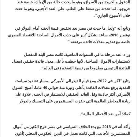
الدخول والخروج من الأسواق، وهو ما يحدث حالة من الإرباك، خاصة عند
خروجها، لما تحدثه من ضغط على الطلب على النقد الأجنبي، وهو ما حدث
خلال الأسبوع الجاري”.
وتابع أنه “ولعل ما حدث في مصر بعد تخفيض قيمة الجنيه أمام الدولار في
نوفمبر 2016، ساعد بشكل كبير على جذب الأموال الساخنة للاقتصاد المصري
خاصة مع تقديم معدلات فائدة مرتفعة.”
وزاد، عند مرحلة ما في السنوات الماضية، كانت مصر البلد المفضل
لاستثمارات الأموال الساخنة، لأنها حظيت بأعلى معدل فائدة حقيقي (معدل
الفائدة الرئيسي مطروحا من نسبة التضخم) في العالم”.
وتابع “لكن في 2022، ومع قيام الفيدرالي الأميركي بمسار تشديد سياسته
النقدية برفع معدلات الفائدة بأعلى وتيرة منذ حوالي 40 عاما، أصبح السوق
الأميركي أكثر جاذبية وقل العائد الحقيقي للاستثمار في الجنيه، علاوة على
زيادة المخاطر العالمية التي حفزت المستثمرين على التمسك بالدولار
كملاذ آمن ضد الأخطار المالية”.
وأكد أنه في 2013 مع بدء الخلاف السياسي في مصر خرج الكثير من أموال
المستثمرين الأجانب، التي كانت تعمل في الدين الحكومي المحلي (أذون