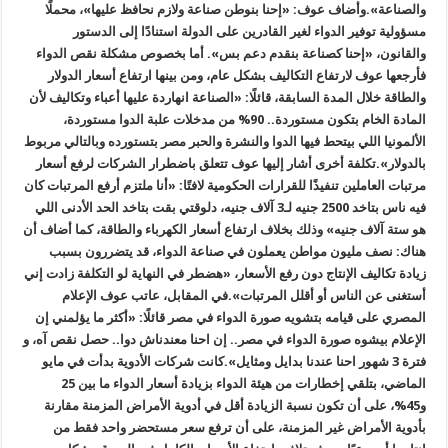
والصناعة».
وأضاف عوف: «إحنا بنوطن صناعة ولازم نحافظ عليها»، محملًا
مسؤولية توفير الدواء لغير القادرين على الدولة استنادًا إلى الدستور
والقانون، «إحنا كصناعة بنقدم دعم بس».
أما بخصوص مشكلة نقص الدواء
فأرجعها عوف لارتفاع التكاليف بشكل عام، ومن بينها ارتفاع أسعار الدولار
والطاقة خلال المدة السابقة، قائلًا: «الصناعة انهاردة عليها أعباء وتكاليف لأن
المادة الخام بتكون مستوردة.. 90% من مدخلات علبة الدوا مستوردة،
الألمونيا اللي بيتحط فيها الدوا والنشرة والحبر مصر بتستورده وبالتالي مربوط
بالدولار».
تكلفة أخرى أشار إليها عوف تتعلق باضطرار الشركات لرفع أسعار
مرتبات العاملين تنفيذًا للقرارات الحكومية لافتًا: «أنا ملتزم أرفع المرتبات كان
فيه ناس بتاخد 2500 جنيه لـ3 آلاف جنيه، دلوقتي بقت بتاخد الحد الأدنى اللي
هو ستة آلاف جنيه» وذلك بخلاف ارتفاع أسعار الكهرباء والطاقة، كما أضاف أن
هناك: نصف مليون مواطن يعملون في صناعة الدواء، قد يتضررون بسبب
زيادة تكاليف الإنتاج دون رفع الأسعار، «هضطر في النهاية لو التكلفة زادت إني
أستغنى عن الناس أو أقلل المرتبات».
في المقابل، عاتب عوف الإعلام
المصري على قيامه بتشويه صورة الدواء في مصر قائلًا: «أكثر ما يؤلمني إن
الإعلام بيشوه صورة الدواء في مصر.. إن احنا معندناش دوا.. حصل نقص آه، و
فترة 3 شهور احنا عندنا بدايل ومثايل».
كانت شركات الأدوية بدأت في مايو
الماضي، بتلقي إخطارات من هيئة الدواء بزيادة أسعار الدواء ما بين 25
و45%، على أن تكون نسبة الزيادة أقل في أدوية الأمراض المزمنة مقارنة
بأدوية الأمراض غير المزمنة، على أن ترفع سعر مستحضر واحد فقط من