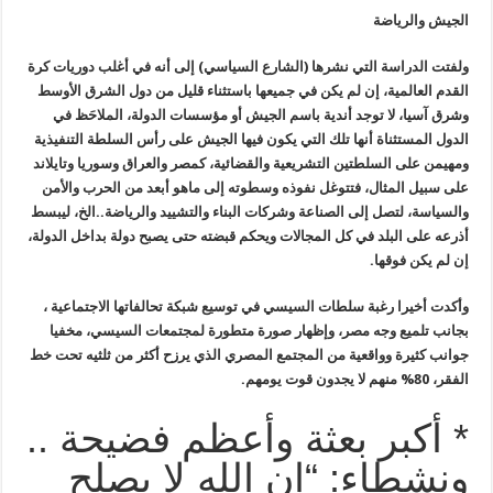
الجيش والرياضة
ولفتت الدراسة التي نشرها (الشارع السياسي) إلى أنه في أغلب دوريات كرة
القدم العالمية، إن لم يكن في جميعها باستثناء قليل من دول الشرق الأوسط
وشرق آسيا، لا توجد أندية باسم الجيش أو مؤسسات الدولة، الملاحَظ في
الدول المستثناة أنها تلك التي يكون فيها الجيش على رأس السلطة التنفيذية
ومهيمن على السلطتين التشريعية والقضائية، كمصر والعراق وسوريا وتايلاند
على سبيل المثال، فتتوغل نفوذه وسطوته إلى ماهو أبعد من الحرب والأمن
والسياسة، لتصل إلى الصناعة وشركات البناء والتشييد والرياضة..الخ، ليبسط
أذرعه على البلد في كل المجالات ويحكم قبضته حتى يصبح دولة بداخل الدولة،
إن لم يكن فوقها.
وأكدت أخيرا رغبة سلطات السيسي في توسيع شبكة تحالفاتها الاجتماعية ،
بجانب تلميع وجه مصر، وإظهار صورة متطورة لمجتمعات السيسي، مخفيا
جوانب كثيرة وواقعية من المجتمع المصري الذي يرزح أكثر من ثلثيه تحت خط
الفقر، 80% منهم لا يجدون قوت يومهم.
* أكبر بعثة وأعظم فضيحة ..
ونشطاء: “إن الله لا يصلح