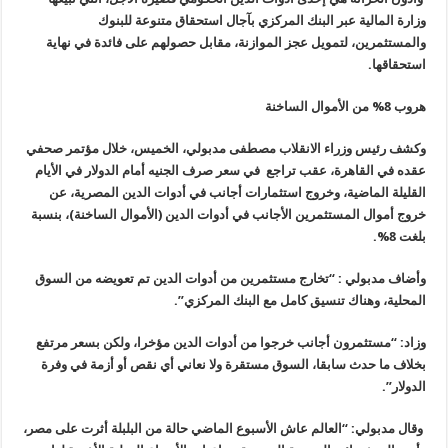
وزارة المالية عبر البنك المركزي بآجال استحقاق متنوعة للبنوك
والمستثمرين، لتمويل عجز الموازنة، مقابل حصولهم على فائدة في نهاية
استحقاقها.
هروب 8% من الأموال الساخنة
وكشف رئيس وزراء الانقلاب مصطفى مدبولي، الخميس، خلال مؤتمر صحفي
عقده في القاهرة، عقب تراجع في سعر صرف الجنيه أمام الدولار في الأيام
القليلة الماضية، وخروج استثمارات أجانب في أدوات الدين المصرية، عن
خروج أموال المستثمرين الأجانب في أدوات الدين (الأموال الساخنة)، بنسبة
بلغت 8%.
وأضاف مدبولي : “تخارج مستثمرين من أدوات الدين تم تعويضه من السوق
المحلية، وهناك تنسيق كامل مع البنك المركزي”.
وزاد: “مستثمرون أجانب خرجوا من أدوات الدين مؤخرا، ولكن بسعر مرتفع
بخلاف ما حدث سابقا، السوق مستقرة ولا نعاني أي نقص أو أزمة في وفرة
الدولار”.
وقال مدبولي: “العالم عاش الأسبوع الماضي حالة من البلبلة أثرت على مصر،