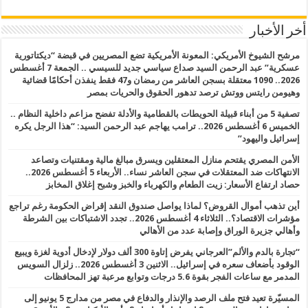
أخر الأخبار
مرشح الشيوخ الأمريكي: المعونة الأمريكية تضع المصريين في قبضة “ديكتاتورية
عسكرية” عبد الرحمن السيد صداع سياسي جديد للسيسي .. الجمعة 7 أغسطس
2026.. 1090 معتقلة بسجن العاشر من رمضان و47 فقط ينفذن أحكامًا قضائية
وهيومن رايتس ووتش ترصد تدهور الحقوق والحريات بمصر
تصفية 5 من أبناء قبيلة الحويطات بالقطامية والأدلة تفضح مزاعم داخلية النظام ..
الخميس 6 أغسطس 2026.. ترامب يهاجم عبد الرحمن السيد: “هذا الرجل يكره
إسرائيل واليهود”
الأمن المصري يقتحم منازل المعتقلين ويسرق مبالغ مالية ومقتنيات وتصاعد
الانتهاكات ضد المعتقلات في سجن العاشر نساء.. الأربعاء 5 أغسطس 2026..
حصاد ارتفاع الأسعار: زيت الطعام والكهرباء والخبز وشبح إغلاق المخابز
أين تذهب أموال القروض؟ لماذا يواصل صندوق النقد إقراض الحكومة رغم تراجع
مؤشرات الاقتصاد؟.. الثلاثاء 4 أغسطس 2026.. تجدد الاشتباكات بين الشرطة
وأهالي جزيرة الوراق وإصابة عدد من الأهالي
“تجارة بالدم والألم”العرجاني يفرض إتاوة 300 ألف دولار لإدخال أدوية لغزة ويبيع
الوقود بأضعاف سعره في إسرائيل.. الاثنين 3 أغسطس 2026.. زلزال السويس
المدمر مع ساعات الفجر بقوة 5.6 درجات وتوابع مرعبة تهز المحافظات
المسيّرة تعيد فتح ملف الرصد والإنذار والدفاع في مصر من مدارج 5 يونيو إلى