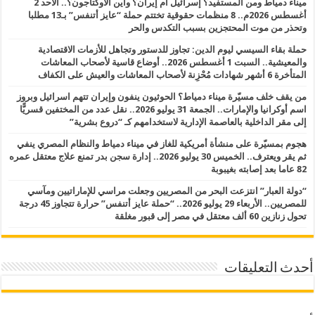
ميناء دمياط ومن المستفيد؟ إسرائيل أم إيران؟ وأين الأوكتاجون؟.. الأحد 2
أغسطس 2026م.. 8 منظمات حقوقية تختتم حملة “عايز أتنفس” بـ13 مطلبا
وتحذر من موت المحتجزين بسبب التكدس والحر
حملة بقاء السيسي ليوم الدين: تجاوز للدستور وتجاهل للأزمات الاقتصادية
والمعيشية.. السبت 1 أغسطس 2026.. أوضاع قاسية لأصحاب المعاشات
المتأخرة 6 أشهر شهادات مُحْزِنة لأصحاب المعاشات والعيش على الكفاف
من يقف خلف مسيّرة ميناء دمياط؟ الحوثيون ينفون وإيران تتهم اسرائيل وبروز
اسم أوكرانيا والإمارات.. الجمعة 31 يوليو 2026.. نقل عدد من المختفين قسريًّا
إلى مقر الداخلية بالعاصمة الإدارية لاستخدامهم كـ “دروع بشرية”
هجوم بمسيّرة على منشأة أمريكية للغاز في ميناء دمياط والنظام المصري ينفي
ثم يقر ويعترف.. الخميس 30 يوليو 2026.. إدارة سجن بدر تمنع علاج معتقل عمره
82 عاما بعد إصابته بغيبوبة
“دولة العبار” انتزعت البحر من المصريين وجعلت مراسي للإماراتيين ومآسي
للمصريين.. الأربعاء 29 يوليو 2026.. “حملة عايز أتنفس” حرارة تتجاوز 45 درجة
تحول زنازين 60 ألف معتقل في مصر إلى قبور مغلقة
أحدث التعليقات