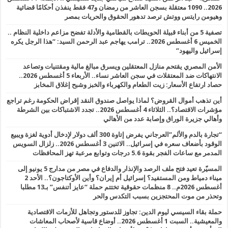
2026.. 1090 معتقلة بسجن العاشر من رمضان و47 فقط ينفذن أحكامًا قضائية
وهيومن رايتس ووتش ترصد تدهور الحقوق والحريات بمصر
تصفية 5 من أبناء قبيلة الحويطات بالقطامية والأدلة تفضح مزاعم داخلية النظام ..
الخميس 6 أغسطس 2026.. ترامب يهاجم عبد الرحمن السيد: “هذا الرجل يكره
إسرائيل واليهود”
الأمن المصري يقتحم منازل المعتقلين ويسرق مبالغ مالية ومقتنيات وتصاعد
الانتهاكات ضد المعتقلات في سجن العاشر نساء.. الأربعاء 5 أغسطس 2026..
حصاد ارتفاع الأسعار: زيت الطعام والكهرباء والخبز وشبح إغلاق المخابز
أين تذهب أموال القروض؟ لماذا يواصل صندوق النقد إقراض الحكومة رغم تراجع
مؤشرات الاقتصاد؟.. الثلاثاء 4 أغسطس 2026.. تجدد الاشتباكات بين الشرطة
وأهالي جزيرة الوراق وإصابة عدد من الأهالي
“تجارة بالدم والألم”العرجاني يفرض إتاوة 300 ألف دولار لإدخال أدوية لغزة ويبيع
الوقود بأضعاف سعره في إسرائيل.. الاثنين 3 أغسطس 2026.. زلزال السويس
المدمر مع ساعات الفجر بقوة 5.6 درجات وتوابع مرعبة تهز المحافظات
المسيّرة تعيد فتح ملف الرصد والإنذار والدفاع في مصر من مدارج 5 يونيو إلى
ميناء دمياط ومن المستفيد؟ إسرائيل أم إيران؟ وأين الأوكتاجون؟.. الأحد 2
أغسطس 2026م.. 8 منظمات حقوقية تختتم حملة “عايز أتنفس” بـ13 مطلبا
وتحذر من موت المحتجزين بسبب التكدس والحر
حملة بقاء السيسي ليوم الدين: تجاوز للدستور وتجاهل للأزمات الاقتصادية
والمعيشية.. السبت 1 أغسطس 2026.. أوضاع قاسية لأصحاب المعاشات