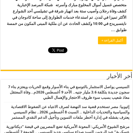
متخصص غسيل أموال المخلوع مبارك وأسرته شبكة المرصد الإخبارية
كشف وفاة رجلان وأصيب ستة بعد انهيار شرفة في تشيلسي أحد الشوارع
الأكثر تميزا في لندن. تم استدعاء خدمات الطوارئ إلى ساحة كادوجان في
نايتسبريدج في 10:00 وكشف الحادث عن ان ملكية المبنى المكون من خمسة
طوابق …
أكمل القراءة »
أخر الأخبار
السيسي يواصل الاستثمار بالتوسع في بناء الأسوار وقمع الحريات ويعتزم بناء 7
سجون جديدة بتكلفة 3.6 مليار جنيه.. الأحد 9 أغسطس 2026م.. وفاة المعتقل
معاذ شعيب بسبب سوء ظروف الاحتجاز والإهمال الطبي
إثيوبيا: مصر تستخدم قضية سد النهضة لصرف الانتباه عن الضغوط الاقتصادية
والسياسية والتحديات الداخلية .. السبت 8 أغسطس 2026.. نظام السيسي
يعترف بفشله في إدارة أخطر ملفات التموين وتأجيل الدعم النقدي المستمر
مرشح الشيوخ الأمريكي: المعونة الأمريكية تضع المصريين في قبضة “ديكتاتورية
عسكرية” عبد الرحمن السيد صداع سياسي جديد للسيسي .. الجمعة 7 أغسطس