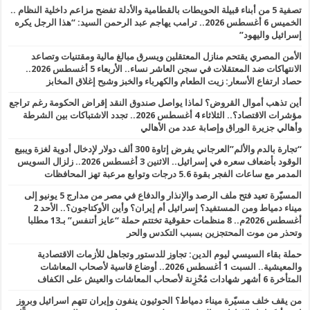
تصفية 5 من أبناء قبيلة الحويطات بالقطامية والأدلة تفضح مزاعم داخلية النظام ..
الخميس 6 أغسطس 2026.. ترامب يهاجم عبد الرحمن السيد: “هذا الرجل يكره
إسرائيل واليهود”
الأمن المصري يقتحم منازل المعتقلين ويسرق مبالغ مالية ومقتنيات وتصاعد
الانتهاكات ضد المعتقلات في سجن العاشر نساء.. الأربعاء 5 أغسطس 2026..
حصاد ارتفاع الأسعار: زيت الطعام والكهرباء والخبز وشبح إغلاق المخابز
أين تذهب أموال القروض؟ لماذا يواصل صندوق النقد إقراض الحكومة رغم تراجع
مؤشرات الاقتصاد؟.. الثلاثاء 4 أغسطس 2026.. تجدد الاشتباكات بين الشرطة
وأهالي جزيرة الوراق وإصابة عدد من الأهالي
“تجارة بالدم والألم”العرجاني يفرض إتاوة 300 ألف دولار لإدخال أدوية لغزة ويبيع
الوقود بأضعاف سعره في إسرائيل.. الاثنين 3 أغسطس 2026.. زلزال السويس
المدمر مع ساعات الفجر بقوة 5.6 درجات وتوابع مرعبة تهز المحافظات
المسيّرة تعيد فتح ملف الرصد والإنذار والدفاع في مصر من مدارج 5 يونيو إلى
ميناء دمياط ومن المستفيد؟ إسرائيل أم إيران؟ وأين الأوكتاجون؟.. الأحد 2
أغسطس 2026م.. 8 منظمات حقوقية تختتم حملة “عايز أتنفس” بـ13 مطلبا
وتحذر من موت المحتجزين بسبب التكدس والحر
حملة بقاء السيسي ليوم الدين: تجاوز للدستور وتجاهل للأزمات الاقتصادية
والمعيشية.. السبت 1 أغسطس 2026.. أوضاع قاسية لأصحاب المعاشات
المتأخرة 6 أشهر شهادات مُحْزِنة لأصحاب المعاشات والعيش على الكفاف
من يقف خلف مسيّرة ميناء دمياط؟ الحوثيون ينفون وإيران تتهم اسرائيل وبروز