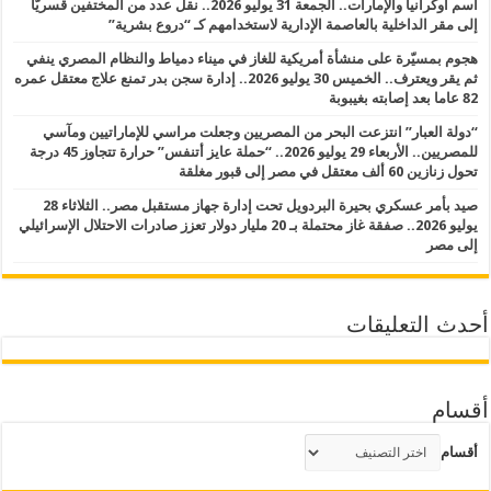
اسم أوكرانيا والإمارات.. الجمعة 31 يوليو 2026.. نقل عدد من المختفين قسريًّا
إلى مقر الداخلية بالعاصمة الإدارية لاستخدامهم كـ “دروع بشرية”
هجوم بمسيّرة على منشأة أمريكية للغاز في ميناء دمياط والنظام المصري ينفي
ثم يقر ويعترف.. الخميس 30 يوليو 2026.. إدارة سجن بدر تمنع علاج معتقل عمره
82 عاما بعد إصابته بغيبوبة
“دولة العبار” انتزعت البحر من المصريين وجعلت مراسي للإماراتيين ومآسي
للمصريين.. الأربعاء 29 يوليو 2026.. “حملة عايز أتنفس” حرارة تتجاوز 45 درجة
تحول زنازين 60 ألف معتقل في مصر إلى قبور مغلقة
صيد بأمر عسكري بحيرة البردويل تحت إدارة جهاز مستقبل مصر.. الثلاثاء 28
يوليو 2026.. صفقة غاز محتملة بـ 20 مليار دولار تعزز صادرات الاحتلال الإسرائيلي
إلى مصر
أحدث التعليقات
أقسام
أقسام