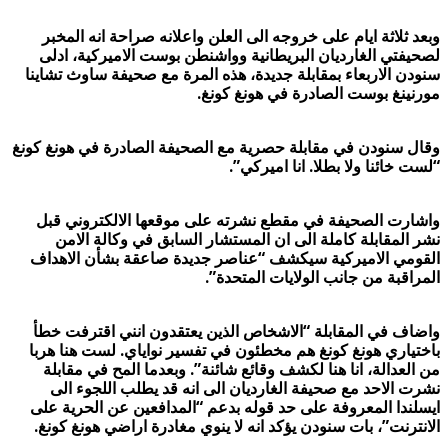
وبعد ثلاثة ايام على خروجه الى العلن واعلانه صراحة انه المخبر
لصحيفتي الغارديان البريطانية وواشنطن بوست الاميركية، ادلى
سنودن الاربعاء بمقابلة جديدة، هذه المرة مع صحيفة ساوث تشاينا
مورنينغ بوست الصادرة في هونغ كونغ.
وقال سنودن في مقابلة حصرية مع الصحيفة الصادرة في هونغ كونغ
“لست خائنا ولا بطلا. انا اميركي”.
واشارت الصحيفة في مقطع نشرته على موقعها الالكتروني قبل
نشر المقابلة كاملة الى ان المستشار السابق في وكالة الامن
القومي الاميركية سيكشف “عناصر جديدة صاعقة بشأن الاهداف
المراقبة من جانب الولايات المتحدة”.
واضاف في المقابلة “الاشخاص الذين يعتقدون انني اقترفت خطأ
باختياري هونغ كونغ هم مخطئون في تفسير نواياي. لست هنا هربا
من العدالة، انا هنا لكشف وقائع شائنة”. وبعدما المح في مقابلة
نشرت الاحد مع صحيفة الغارديان الى انه قد يطلب اللجوء الى
ايسلندا المعروفة على حد قوله بدعم “المدافعين عن الحرية على
الانترنت”، بات سنودن يؤكد انه لا ينوي مغادرة اراضي هونغ كونغ.