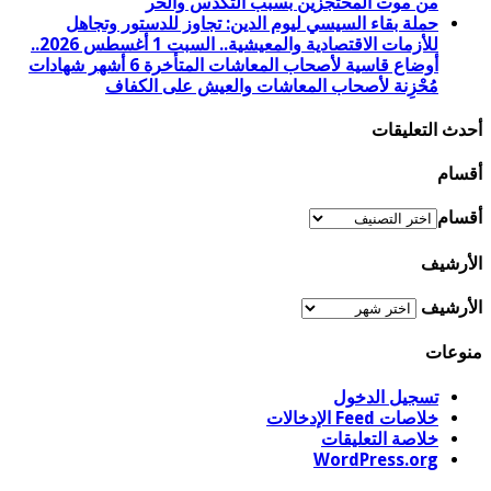
من موت المحتجزين بسبب التكدس والحر
حملة بقاء السيسي ليوم الدين: تجاوز للدستور وتجاهل
للأزمات الاقتصادية والمعيشية.. السبت 1 أغسطس 2026..
أوضاع قاسية لأصحاب المعاشات المتأخرة 6 أشهر شهادات
مُحْزِنة لأصحاب المعاشات والعيش على الكفاف
أحدث التعليقات
أقسام
أقسام
الأرشيف
الأرشيف
منوعات
تسجيل الدخول
خلاصات Feed الإدخالات
خلاصة التعليقات
WordPress.org