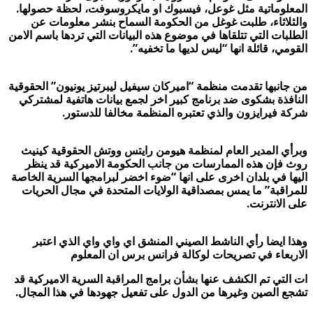
المعلوماتية مثل غوعل، فيسبوك او مايكروسوفت، لحظة حصولها.
والثلاثاء، طلبت غوغل من الحكومة السماح بنشر معلومات عن
الطلبات التي تتلقاها في موضوع هذه البيانات التي تردها باسم الامن
القومي، قائلة انها “ليس لديها ما تخفيه”.
من جانبها تقدمت منظمة “اميركان سيفيل ليبرتيز يونيون” الحقوقية
النافذة بشكوى ضد برنامج كبير اخر لجمع بيانات هاتفية لمشتركي
شركة فيرايزون والذي تعتبره المنظمة مخالفا للدستور.
وبرأي المدير العام لمنظمة هيومن رايتس ووتش الحقوقية كينيث
روث فإن هذه الممارسات من جانب الحكومة الاميركية قد ينظر
اليها في بلدان اخرى على انها “ضوء اخضر لبرامجها السرية الخاصة
للمراقبة” ما يمس بمصداقية الولايات المتحدة في مجال الحريات
على الانترنت.
وهذا ايضا رأي الناشط الصيني المنشق اي واي واي الذي اعتبر
الاربعاء في تصريحات لوكالة فرانس برس ان المعلوم
ات التي تم الكشف عنها بشأن برامج المراقبة السرية الاميركية قد
تشجع الصين وغيرها من الدول على تفعيل جهودها في هذا المجال.