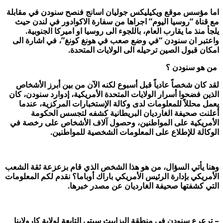
اما مؤسس موقع ويكيليكس جوليان اسانج فنصح سنودن في مقابلة
مع قناة “روسيا اليوم” اجراها من سفارة الاكوادور في لندن حيث
يلجأ منذ ما يقارب العام، باللجوء الى روسيا او اميركا الجنوبية.
واعتبر ان سنودن “في وضع صعب في هونغ كونغ”، في اشارة الى
امكان قبول الصين ترحيله الى الولايات المتحدة.
من هو سنودن ؟
لقد كان شخصاً عادياً قبل أسبوع لكنه الآن من بين أبرز الأشخاص
الذين فضحوا أسرار الولايات المتحدة الأمريكية، إدوارد سنودن، كان
يعمل محللاً للمعلومات لدى وكالة الإستخبارات المركزية، عندما
أعلنت صحيفة الغارديان البريطانية كشفه لتجسس الحكومة
الأمريكية على المواطنين، وحصول آلاف الأشخاص على رخصة في
الوكالة للإطلاع على المعلومات الشخصية للمواطنين.
وهنا يأتي السؤال، من هو هذا الشخص الذي قام بزعزعة ثقة الشعب
الأمريكي بإدارة الرئيس الأمريكي باراك أوباما؟ نقدم لكم المعلومات
التي كشفتها صحيفة الغارديان عن مصدر خبرها.
– ترعرع سنودن في منطقة إليزابيث سيتي التابعة لولاية كارولاينا