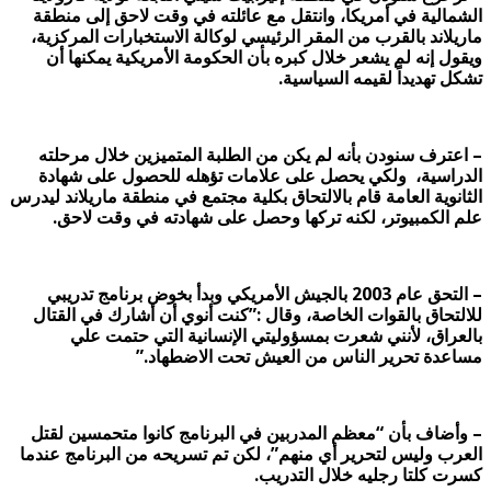
الشمالية في أمريكا، وانتقل مع عائلته في وقت لاحق إلى منطقة
ماريلاند بالقرب من المقر الرئيسي لوكالة الاستخبارات المركزية،
ويقول إنه لم يشعر خلال كبره بأن الحكومة الأمريكية يمكنها أن
تشكل تهديداً لقيمه السياسية.
– اعترف سنودن بأنه لم يكن من الطلبة المتميزين خلال مرحلته
الدراسية، ولكي يحصل على علامات تؤهله للحصول على شهادة
الثانوية العامة قام بالالتحاق بكلية مجتمع في منطقة ماريلاند ليدرس
علم الكمبيوتر، لكنه تركها وحصل على شهادته في وقت لاحق.
– التحق عام 2003 بالجيش الأمريكي وبدأ بخوض برنامج تدريبي
للالتحاق بالقوات الخاصة، وقال :”كنت أنوي أن أشارك في القتال
بالعراق، لأنني شعرت بمسؤوليتي الإنسانية التي حتمت علي
مساعدة تحرير الناس من العيش تحت الاضطهاد.”
– وأضاف بأن “معظم المدربين في البرنامج كانوا متحمسين لقتل
العرب وليس لتحرير أي منهم”، لكن تم تسريحه من البرنامج عندما
كسرت كلتا رجليه خلال التدريب.