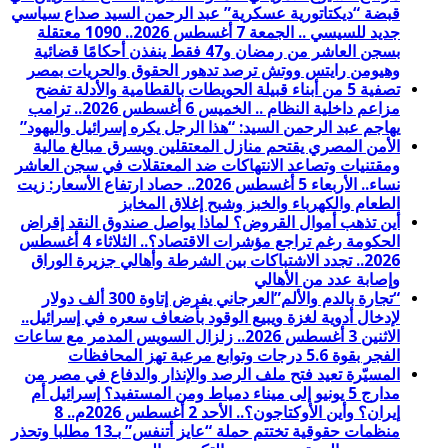
قبضة “ديكتاتورية عسكرية” عبد الرحمن السيد صداع سياسي
جديد للسيسي .. الجمعة 7 أغسطس 2026.. 1090 معتقلة
بسجن العاشر من رمضان و47 فقط ينفذن أحكامًا قضائية
وهيومن رايتس ووتش ترصد تدهور الحقوق والحريات بمصر
تصفية 5 من أبناء قبيلة الحويطات بالقطامية والأدلة تفضح
مزاعم داخلية النظام .. الخميس 6 أغسطس 2026.. ترامب
يهاجم عبد الرحمن السيد: “هذا الرجل يكره إسرائيل واليهود”
الأمن المصري يقتحم منازل المعتقلين ويسرق مبالغ مالية
ومقتنيات وتصاعد الانتهاكات ضد المعتقلات في سجن العاشر
نساء.. الأربعاء 5 أغسطس 2026.. حصاد ارتفاع الأسعار: زيت
الطعام والكهرباء والخبز وشبح إغلاق المخابز
أين تذهب أموال القروض؟ لماذا يواصل صندوق النقد إقراض
الحكومة رغم تراجع مؤشرات الاقتصاد؟.. الثلاثاء 4 أغسطس
2026.. تجدد الاشتباكات بين الشرطة وأهالي جزيرة الوراق
وإصابة عدد من الأهالي
“تجارة بالدم والألم”العرجاني يفرض إتاوة 300 ألف دولار
لإدخال أدوية لغزة ويبيع الوقود بأضعاف سعره في إسرائيل..
الاثنين 3 أغسطس 2026.. زلزال السويس المدمر مع ساعات
الفجر بقوة 5.6 درجات وتوابع مرعبة تهز المحافظات
المسيّرة تعيد فتح ملف الرصد والإنذار والدفاع في مصر من
مدارج 5 يونيو إلى ميناء دمياط ومن المستفيد؟ إسرائيل أم
إيران؟ وأين الأوكتاجون؟.. الأحد 2 أغسطس 2026م.. 8
منظمات حقوقية تختتم حملة “عايز أتنفس” بـ13 مطلبا وتحذر