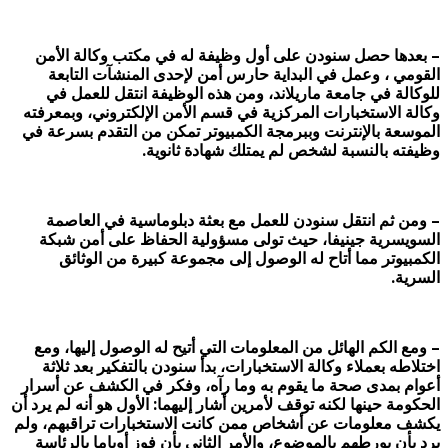
– بعدها حصل سنودن على أول وظيفة له في مكتب وكالة الأمن
القومي ، وعمل في البداية حارس أمن لإحدى المنشآت التابعة
للوكالة في جامعة ماريلاند، ومن هذه الوظيفة انتقل للعمل في
وكالة الاستخبارات المركزية في قسم الأمن الإلكتروني، وبمعرفته
الموسعة بالإنترنت وببرمجة الكمبيوتر تمكن من التقدم بسرعة في
وظيفته بالنسبة لشخص لم يمتلك شهادة ثانوية.
– ومن ثم انتقل سنودن للعمل مع بعثة دبلوماسية في العاصمة
السويسرية جينيفا، حيث تولى مسؤولية الحفاظ على أمن شبكة
الكمبيوتر مما أتاح له الوصول إلى مجموعة كبيرة من الوثائق
السرية.
– ومع الكم الهائل من المعلومات التي أتيح له الوصول إليها، ومع
اختلاطه بعملاء وكالة الاستخبارات، بدأ سنودن بالتفكير بعد ثلاثة
أعوام بمدى صحة ما يقوم به وما رآه، وفكر في الكشف عن أسرار
الحكومة حينها لكنه توقف لأمرين أشار إليهما: الأول هو أنه لم يرد أن
يكشف معلومات عن أشخاص ممن كانت الاستخبارات تراقبهم، ولم
يرد بأن يورطهم بالموضوع، والأمر الثاني بأن فوز أوباما بالرئاسة