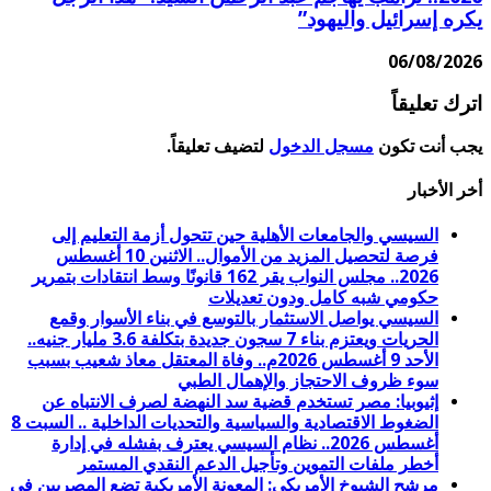
يكره إسرائيل واليهود”
06/08/2026
اترك تعليقاً
يجب أنت تكون
مسجل الدخول
لتضيف تعليقاً.
أخر الأخبار
السيسي والجامعات الأهلية حين تتحول أزمة التعليم إلى
فرصة لتحصيل المزيد من الأموال.. الاثنين 10 أغسطس
2026.. مجلس النواب يقر 162 قانونًا وسط انتقادات بتمرير
حكومي شبه كامل ودون تعديلات
السيسي يواصل الاستثمار بالتوسع في بناء الأسوار وقمع
الحريات ويعتزم بناء 7 سجون جديدة بتكلفة 3.6 مليار جنيه..
الأحد 9 أغسطس 2026م.. وفاة المعتقل معاذ شعيب بسبب
سوء ظروف الاحتجاز والإهمال الطبي
إثيوبيا: مصر تستخدم قضية سد النهضة لصرف الانتباه عن
الضغوط الاقتصادية والسياسية والتحديات الداخلية .. السبت 8
أغسطس 2026.. نظام السيسي يعترف بفشله في إدارة
أخطر ملفات التموين وتأجيل الدعم النقدي المستمر
مرشح الشيوخ الأمريكي: المعونة الأمريكية تضع المصريين في