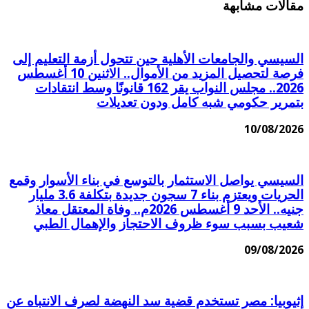
مقالات مشابهة
السيسي والجامعات الأهلية حين تتحول أزمة التعليم إلى
فرصة لتحصيل المزيد من الأموال.. الاثنين 10 أغسطس
2026.. مجلس النواب يقر 162 قانونًا وسط انتقادات
بتمرير حكومي شبه كامل ودون تعديلات
10/08/2026
السيسي يواصل الاستثمار بالتوسع في بناء الأسوار وقمع
الحريات ويعتزم بناء 7 سجون جديدة بتكلفة 3.6 مليار
جنيه.. الأحد 9 أغسطس 2026م.. وفاة المعتقل معاذ
شعيب بسبب سوء ظروف الاحتجاز والإهمال الطبي
09/08/2026
إثيوبيا: مصر تستخدم قضية سد النهضة لصرف الانتباه عن