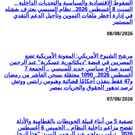
الضغوط الاقتصادية والسياسية والتحديات الداخلية ..
السبت 8 أغسطس 2026.. نظام السيسي يعترف بفشله
في إدارة أخطر ملفات التموين وتأجيل الدعم النقدي
المستمر
08/08/2026
مرشح الشيوخ الأمريكي: المعونة الأمريكية تضع
المصريين في قبضة “ديكتاتورية عسكرية” عبد الرحمن
السيد صداع سياسي جديد للسيسي .. الجمعة 7
أغسطس 2026.. 1090 معتقلة بسجن العاشر من رمضان
و47 فقط ينفذن أحكامًا قضائية وهيومن رايتس ووتش
ترصد تدهور الحقوق والحريات بمصر
07/08/2026
تصفية 5 من أبناء قبيلة الحويطات بالقطامية والأدلة
تفضح مزاعم داخلية النظام .. الخميس 6 أغسطس
2026.. ترامب يهاجم عبد الرحمن السيد: “هذا الرجل