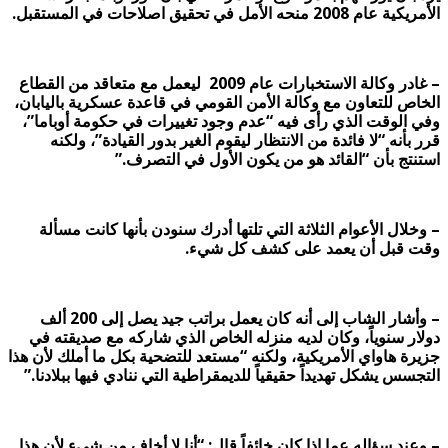
الأمريكية عام 2008 منحه الأمل في تحقيق اصلاحات في المستقبل.
– غادر وكالة الاستخبارات عام 2009 ليعمل مع متعاقد من القطاع
الخاص للتعاون مع وكالة الأمن القومي في قاعدة عسكرية باليابان،
وفي الوقت الذي رأى فيه “عدم وجود تغييرات في حكومة أوباما”،
قرر بأنه “لا فائدة من الانتظار ليقوم الغير بدور القيادة”، ولكنه
استنتج بأن “القائد هو من يكون الأول في التصرف.”
– وخلال الأعوام الثلاثة التي تلتها أدرك سنودن بأنها كانت مسألة
وقت قبل أن يعمد على كشف كل شيء.
– وأشار الشاب إلى أنه كان يعمل براتب جيد يصل إلى 200 ألف
دولار سنوياً، وكان لديه منزله الخاص الذي شاركه مع صديقته في
جزيرة هاواي الأمريكية، ولكنه “مستعد للتضحية بكل ما أملك لأن هذا
التجسس يشكل تهديداً حقيقياً للديمقراطية التي ننادي فيها ببلادنا.”
– وعند سؤاله عما إذا كان خائفاً قال: “أنا لا أخاف من شيء لأن هذا