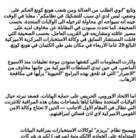
وتابع “انوي الطلب من العدالة ومن شعب هونغ كونغ الحكم على
وضعي. ليس لدي اي سبب للتشكيك في نظامكم”، معلنا في الوقت
عينه انه سيواجه اي محاولة لترحيله الى الولايات المتحدة، بحسب
الصحيفة. كما تحدث سنودن في المقابلة عن مخاوف لديه على
مصير عائلته ومشاريعه في القريب العاجل، بحسب الصحيفة التي
قابلت المستشار السابق في وكالة الاستخبارات المركزية الاميركية
البالغ 29 عاما الاربعاء في مكان بقي طي الكتمان في هونغ كونغ.
واثارت المعلومات التي كشفها سنودن موجة تعليقات منذ الاسبوع
الماضي، في حين تبدي السلطات الاميركية من جانبها مخاوف من
“الاضرار” التي قد تلحق بهذه البرامج “الحيوية” برأيها في مكافحة
الارهاب.
اما الاتحاد الاوروبي، الحريص على حماية البيانات، فصعد نبرته حيال
الولايات المتحدة مطالبا اياها بايضاحات بشأن هذه المراقبة للانترنت
التي تطال في المقام الاول الاجانب — الذين لا تحتاج وكالة الامن
القومي الاميركية لاي اذن قضائي لمراقبتهم.
ويسمح نظام “بريزم” لوكالات الاستخبارات بمراقبة البيانات
المتداولة على الخوادم الالكترونية (سرفور) لكبرى شركات