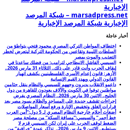
marsadpress.net – شبكة المرصد
الإخبارية شبكة المرصد الإخبارية
أخبار عاجلة
اختطاف المواطن التركي المصري محمود فتحي بتواطؤ من
السلطات الليبية وتقاعس من الحكومة التركية ليتعرض لخطر
التعذيب والموت بمصر
السيسي الفاشل الانبطاحي لترامب: من فضلك ساعدنا في
إيقاف الحرب وأنت قادر على ذلك.. الثلاثاء 31 مارس 2026..
الأزهر: قانون إعدام الأسرى الفلسطينيين يكشف انهيار
القانون الدولي ويهدد القيم الإنسانية
داعمو الانقلاب يديرون وجههم للسيسي والنظام ينقل جثامين
مواطنين توفوا في الكويت والآلاف يعودون للقاهرة من دول
الخليج.. الاثنين 30 مارس 2026.. النظام المصري يفرض
إجراءات تقشف جديدة على المساجد والظلام يسود مصر بعد
قرارات الغلق وتخفيض الإنارة ورفع أسعار المواصلات
أضغاث أحلام خارجية النظام المصري لـ 5 دول:”أمن العرب
خط أحمر” والسيسي:”مسافة السكة” من مصلحة مصر
الضغط لوقف الحرب على إيران لكن السيسي قزم لا
يستطيع.. الاثنين 9 مارس 2026.. تذاكر عودة “خرافية” من