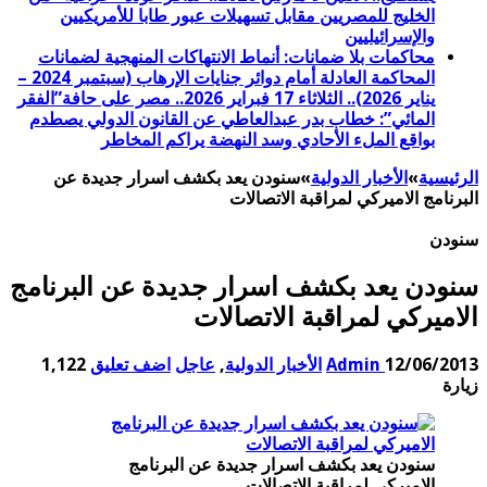
الخليج للمصريين مقابل تسهيلات عبور طابا للأمريكيين
والإسرائيليين
محاكمات بلا ضمانات: أنماط الانتهاكات المنهجية لضمانات
المحاكمة العادلة أمام دوائر جنايات الإرهاب (سبتمبر 2024 –
يناير 2026).. الثلاثاء 17 فبراير 2026.. مصر على حافة”الفقر
المائي”: خطاب بدر عبدالعاطي عن القانون الدولي يصطدم
بواقع الملء الأحادي وسد النهضة يراكم المخاطر
الرئيسية
»
الأخبار الدولية
»
سنودن يعد بكشف اسرار جديدة عن
البرنامج الاميركي لمراقبة الاتصالات
سنودن
سنودن يعد بكشف اسرار جديدة عن البرنامج
الاميركي لمراقبة الاتصالات
12/06/2013
Admin
الأخبار الدولية
,
عاجل
اضف تعليق
1,122
زيارة
سنودن يعد بكشف اسرار جديدة عن البرنامج
الاميركي لمراقبة الاتصالات