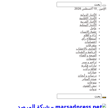
الإثنين , 10 أغسطس 2026
الأخبار الدولية
الأخبار الإقليمة
الأخبار العربية
الأخبار المحلية
عاجل
حقوق الانسان
أراء و أقلام
أستطلاع رأي
اعتصامات
متفرقات
التداوي بالاعشاب
الرياضة و الشباب
الصحة و الغذاء
تحقيقات
تراجم و سير
تيارات فكرية
ثقافة و أدب
حوارات
درسات و أبحاث
صدى المنابر
منوعات
نبض الفتوى
ندوات