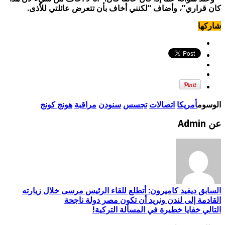
كان قراري”، وأضاف “لكنني أخاف بأن تتعرض عائلتي للأذى.
شاركها
الوسوم
أمريكا
اتصالات
تجسس
سنودن
مراقبة
هونج كونج
عن Admin
السابق
ديفيد كاميرون: أتطلع للقاء الرئيس مرسى خلال زيارته
القادمة إلى لندن ونريد أن تكون مصر دولة ناجحة
التالي
خفايا خطيرة في المسألة التركية!