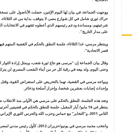
ووجهت الجماعة، في بيان لها اليوم الإثنين، حصلت الأناضول على نسخ
حراك ثوري شامل في كل شوارع مصر، لا يتوقف، بداية من غد الثلاثاء، د
شرعيتهم، ومساندة ودعم رئيسهم الذي أعطوه ثقتهم في الانتخابات الرئ
على مدار التاريخ”.
قصر الاتحادية”.
وحتى اليوم، وله بيعه في رقبة كل حر من أبناء الشعب المصري لن يتركها
ويواجه مرسي في القضية، تهما بالتحريض على استعراض القوة، وقتل ص
وإحداث إصابات بعشرين شخصا، وإحراز أسلحة وذخائر
.
ينتظر في 16 مايو/ آيار المقبل، جلسة للنطق بالحكم في قضيتين آ
الثاني 2011، و”التخابر” مع حماس وحزب الله والحرس الثوري الإيراني
وانتخب محمد مرسي في يونيو/حزيران 12