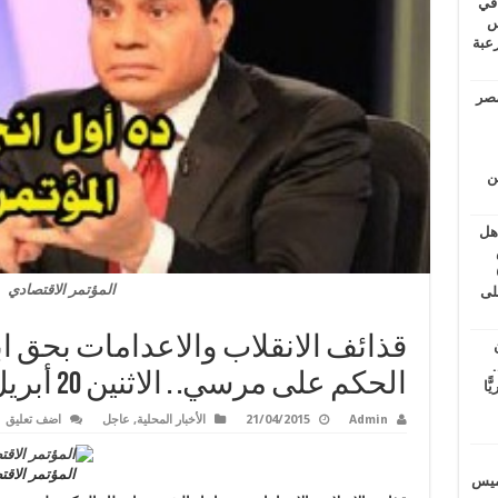
 في
لسويس
وابع مرعبة
مصر
ين
اهل
طس
عاشات المتأخرة 6
المؤتمر الاقتصادي
لى
قذائف الانقلاب والاعدامات بحق اب
.
الحكم على مرسي. . الاثنين 20 أبريل
يًّا
Admin
21/04/2015
الأخبار المحلية
,
عاجل
اضف تعليق
المؤتمر الاق
خميس