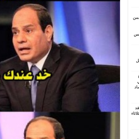
حمن
يتس
ل
ي
أغسطس 2026.. حصاد
قد
اثاء