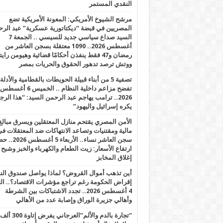
النقدي المستمر
مرشح الشيوخ الأمريكي: المعونة الأمريكية تضع
المصريين في قبضة “ديكتاتورية عسكرية” عبد الر
السيد صداع سياسي جديد للسيسي .. الجمعة 7
أغسطس 2026.. 1090 معتقلة بسجن العاشر من
رمضان و47 فقط ينفذن أحكامًا قضائية وهيومن را
ووتش ترصد تدهور الحقوق والحريات بمصر
تصفية 5 من أبناء قبيلة الحويطات بالقطامية والأدلة
تفضح مزاعم داخلية النظام .. الخميس 6 أغسطس
2026.. ترامب يهاجم عبد الرحمن السيد: “هذا الرج
يكره إسرائيل واليهود”
الأمن المصري يقتحم منازل المعتقلين ويسرق مبالغ
مالية ومقتنيات وتصاعد الانتهاكات ضد المعتقلات ف
سجن العاشر نساء.. الأربعاء 5 
ارتفاع الأسعار: زيت الطعام والكهرباء والخبز وشبح
إغلاق المخابز
أين تذهب أموال القروض؟ لماذا يواصل صندوق الن
إقراض الحكومة رغم تراجع مؤشرات الاقتصاد؟.. الثل
4 أغسطس 2026.. تجدد الاشتباكات بين الشرطة
وأهالي جزيرة الوراق وإصابة عدد من الأهالي
“تجارة بالدم والألم”العرجاني يفرض إتاوة 300 ألف