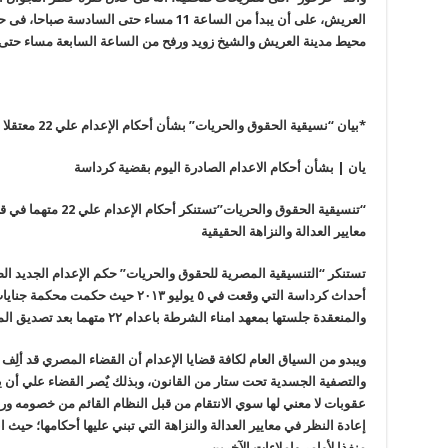
العريش، على أن يبدأ من الساعة 11 مساء حتى ا
محيط مدينة العريش والشيخ زويد ورفح من الساعة السابعة مساء حتى
*بيان “نسيقية الحقوق والحريات” بشأن أحكام الإعدام علي 22 معتقلا في كرداسة
يان | بشأن أحكام الاعدام الصادرة اليوم بقضية كرداسة
“
تنسيقية الحقوق والحري
معايير العدالة والنزاهة الحقيقية
تستنكر
“
أحداث كرداسة التي وقعت في ٥ يوليو ١٣
والمنعقدة جلستها بمعهد امناء الشرطة باعدام ٢٢ متهما بعد تصديق المفتي على القرار
ويبدو من السياق العام لكافة قضايا الإعدام أن القضاء المصري قد ألِف
والتصفية الجسدية تحت ستار من القانون، وبذلك يٌصر القضاء علي أن 
عقوبات لا معني لها سوي الانتقام من قبل النظام القائم من خصومه ور
إعادة النظر في معايير العدالة والنزاهة التي تبني عليها أحكامها؛ حي
منفذا لأوامر وإملاءات الآخرين
.