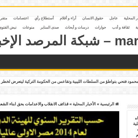
ر المحلية
عاجل
حقوق الانسان
أراء و أقلام
أستطلاع رأي
اعتصامات
متفر
ة
ثقافة و أدب
حوارات
درسات و أبحاث
صدى المنابر
منوعات
نبض الفتوى
مود فتحي بتواطؤ من السلطات الليبية وتقاعس من الحكومة التركية ليتعرض لخطر 
الرئيسية
»
الأخبار المحلية
»
قذائف الانقلاب والاعدامات بحق ابناء الشعب وا
ه
ية
ف
م