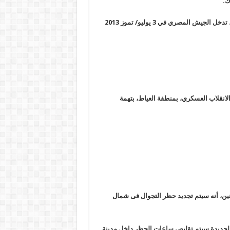
.
وبعد احتجاجات حاشدة تطالب باستقالة مرسي وإجراء انتخابات مبكرة، تدخل الجيش المصري في 3 يوليو/ تموز 2013
لاب بالجيزة، الاثنين،باعتقال 5 من مناهضي الانقلاب العسكري، بمنطقة العياط، بتهمة
إثنين، أنه سيتم تجديد حظر التجوال فى شمال
الجديدة سيتم تقليص ساعات الحظر داخل مدينة