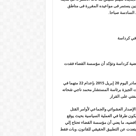
لسادسة صباحا، فى حين يستمر فى مواعيده المقررة فى مناطق
 السادسة صباحا
.
ات”تستنكر أحكام الإعدام علي 22 متهما في قضية كرداسة وتؤكد أن مؤسسة القضاء فقدت
التنسيقية المصرية للحقوق والحريات” حكم الإعدام الجديد الصادر اليوم 20 إبريل 2015 بإعدام 22 متهما في
٢٠ حيث حكمت محكمة جنايات الجيزة برئاسة المستشار محمد ناجي شحاته
 الإصدار العشوائي والجماعي لأوامر القتل
يكون طرفا في العملية السياسية بحيث يوقع
افضيه، ما يعني أن مؤسسة القضاء تحتاج إلي
ث ابتعدت عن التطبيق الحقيقي للقانون، وبات فقط