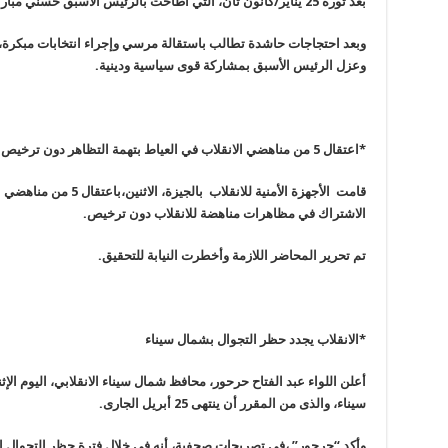
بعد ثورة 25 يناير/كانون ثان، التي أطاحت بالرئيس الأسبق حسني مبارك
وعزل الرئيس الأسبق بمشاركة قوى سياسية ودينية
.
*اعتقال 5 من مناهضي الانقلاب في العياط بتهمة التظاهر دون ترخيص
قامت الأجهزة الأمنية للانق
الاشتراك في مظاهرات مناهضة للانقلاب دون ترخيص
.
تم تحرير المحاضر اللازمة وأخطرت النيابة للتحقيق
.
*الانقلاب يجدد حظر التجوال بشمال سيناء
أعلن اللواء عبد الفتاح حرحور، محافظ شمال سيناء الانقلابي، اليوم ال
سيناء، والذى من المقرر أن ينتهى 25 أبريل الجارى
.
وأكد “حرحور” ،فى تصريحات صحفية، أنه فى خلال فترة حظر التجوال 