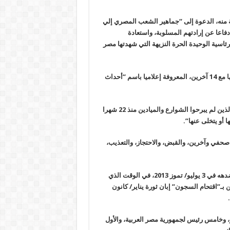
ة منه، الدعوة إلى “جماهير الشعب المصري إلي
فاعا عن إرادتهم المسلوبة، واستعادة
اسية الوحيدة الحرة النزيهة التي شهدتها مصر
وينتظر مرسي، غدا الثلاثاء، جلسة النطق بالحكم في القضية المتهم فيها مع 14 آخرين، المعروفة إعلاميا باسم “أحداث
وقال بيان الجماعة إن “مرسى هو نتاج ثورة شعب، ويمثل إرادة الثوار الذين لم يبرحوا الشوارع والميادين منذ 22 شهرا
 أو يتخلى عنها”.
حفي وآخرين، والقبض، والاحتجاز، والتعذيب،
وتعد هذه الجلسة، للنطق بالحكم على مرسي هي الأولى منذ الانقلاب ضدهه في 3 يوليو/ تموز 2013، في الوقت الذي
خرتين بـ”اقتحام السجون” إبان ثورة يناير/ كانون
.
20، كأول رئيس مدني لمصر، وخامس رئيس لجمهورية مصر العربية، والأول