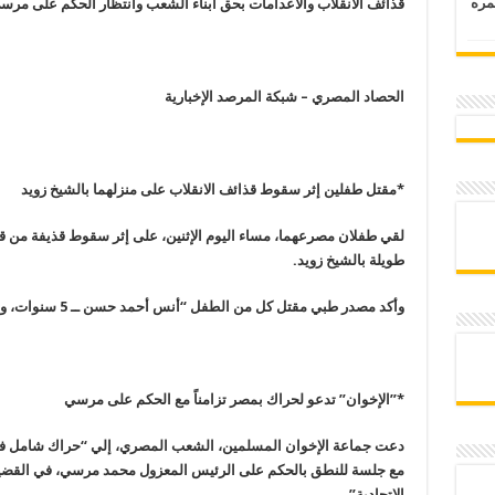
 عمره
قذائف الانقلاب والاعدامات بحق ابناء الشعب وانتظار الحكم على مرسي. . الاثن
الحصاد المصري – شبكة المرصد الإخبارية
*مقتل طفلين إثر سقوط قذائف الانقلاب على منزلهما بالشيخ زويد
لقي طفلان مصرعهما، مساء اليوم الإثنين، على إثر سقوط قذيفة من قو
طويلة بالشيخ زويد
.
وأكد مصدر طبي مقتل كل من الطفل “أنس أحمد حسن ــ 5 سنوات، والطفل محمد عاطف إبراهيم ــ 6 سنوات”.
*
”
الإخوان” تدعو لحراك بمصر تزامناً مع الحكم على مرسي
دعت جماعة الإخوان المسلمين، الشعب المصري، إلي
“
حراك شامل في ك
مع جلسة للنطق بالحكم على الرئيس المعزول محمد مرسي، في القضية
الاتحادية”.