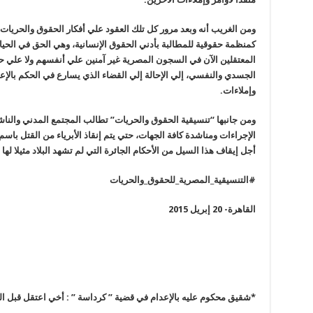
ومن الغريب أنه وبعد مرور كل تلك العقود علي أفكار الحقوق والحريات،
كمنظمة حقوقية للمطالبة بأدني الحقوق الإنسانية، وهي الحق في الحيا
المعتقلين الآن في السجون المصرية غير آمنين علي أنفسهم ولا علي 
الجسدي والنفسي، إلي الإحالة إلي القضاء الذي يسارع في الحكم بالإعدا
وإملاءات
.
ومن جانبها “تنسيقية الحقوق والحريات” تطالب المجتمع المدني والناشط
الإجراءات ومناشدة كافة الجهات، حتي يتم إنقاذ الأبرياء من القتل باسم
أجل إيقاف هذا السيل من الأحكام الجائرة التي لم تشهد البلاد مثيلا لها
#
التنسيقية_المصرية_للحقوق_والحريات
القاهرة- 20
إبريل 2015
*شقيق محكوم عليه بالإعدام في قضية ” كرداسة ” : أخي اعتقل قبل ا