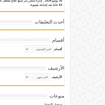
30 يوليو 2026.. إدارة سجن بدر تمنع علاج معتقل
82 عاما بعد إصابته بغيبوبة
أحدث التعليقات
أقسام
أقسام
الأرشيف
الأرشيف
منوعات
تسجيل الدخول