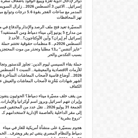
دولار لإدخال أدوية لغزة ويبيع الوقود بأضعاف سعره
إسرائيل.. الاثنين 3 أغسطس 2026.. زلزال ا
المدمر مع ساعات الفجر بقوة 5.6 درجات وت
تهز المحافظات
المسيّرة تعيد فتح ملف الرصد والإنذار والدفاع في 
من مدارج 5 يونيو إلى ميناء دمياط ومن المستفيد؟
إسرائيل أم إيران؟ وأين الأوكتاجون؟.. الأحد 2
أغسطس 2026م.. 8 منظمات حقوقية تختتم حملة
“عايز أتنفس” بـ13 مطلبا وتحذر من موت المحتجز
بسبب التكدس والحر
حملة بقاء السيسي ليوم الدين: تجاوز للدستور وتج
للأزمات الاقتصادية والمعيشية.. السبت 1 أغس
2026.. أوضاع قاسية لأصحاب الم
أشهر شهادات مُحْزِنة لأصحاب المعاشات والعيش ع
الكفاف
من يقف خلف مسيّرة ميناء دمياط؟ الحوثيون ينفون
وإيران تتهم اسرائيل وبروز اسم أوكرانيا والإمارات.
الجمعة 31 يوليو 2026.. نقل عدد من المختفين قسر
إلى مقر الداخلية بالعاصمة الإدارية لاستخدامهم كـ
“دروع بشرية”
هجوم بمسيّرة على منشأة أمريكية للغاز في ميناء
دمياط والنظام المصري ينفي ثم يقر ويعترف.. ال