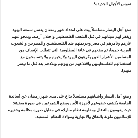
نفوس الأجيال الجديدة!.
صنع أهل اليسار مسلسلاً يبث على امتداد شهر رمضان يغسل سمعة اليهود
ويغفر لهم سيئاتهم في قتل الشعب الفلسطيني واحتلال أرضه، ويمحو عنهم
عارهم وتآمرهم في مصر وجريمتهم ضد الفلسطينيين والمصريين والشعوب
العربية جميعا، ثم يضعهم في خانة المظلومية التي تتطلب الإنصاف من
المسلمين الأشرار الذين يكرهون اليهود ولا يحبونهم ولا يتسامحون مع
استئصالهم للفلسطينيين واقتلاعهم من بيوتهم وبلادهم بعد قتل ما تيسر
منهم!.
وصنع أهل اليسار وأشباههم مسلسلاً يذاع على مدى شهر رمضان عن أساتذة
الجامعة يكشف خضوعهم لأجهزة الأمن ويضع الشيوعيين في صورة مضيئة؛
حيث يقومون بالنضال ومقاومة نظام مبارك، في مقابل صورة مظلمة وحقيرة
للإسلاميين ملونة بالنفاق والانتهازية وموالاة النظام المستبد.