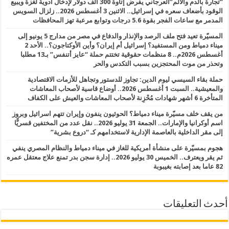
“تجارة بالدم والألم”العرجاني يفرض إتاوة 300 ألف دولار لإدخال أدوية لغزة ويبيع
الوقود بأضعاف سعره في إسرائيل.. الاثنين 3 أغسطس 2026.. زلزال السويس
المدمر مع ساعات الفجر بقوة 5.6 درجات وتوابع مرعبة تهز المحافظات
المسيّرة تعيد فتح ملف الرصد والإنذار والدفاع في مصر من مدارج 5 يونيو إلى
ميناء دمياط ومن المستفيد؟ إسرائيل أم إيران؟ وأين الأوكتاجون؟.. الأحد 2
أغسطس 2026م.. 8 منظمات حقوقية تختتم حملة “عايز أتنفس” بـ13 مطلبا
وتحذر من موت المحتجزين بسبب التكدس والحر
حملة بقاء السيسي ليوم الدين: تجاوز للدستور وتجاهل للأزمات الاقتصادية
والمعيشية.. السبت 1 أغسطس 2026.. أوضاع قاسية لأصحاب المعاشات
المتأخرة 6 أشهر شهادات مُحْزِنة لأصحاب المعاشات والعيش على الكفاف
من يقف خلف مسيّرة ميناء دمياط؟ الحوثيون ينفون وإيران تتهم اسرائيل وبروز
اسم أوكرانيا والإمارات.. الجمعة 31 يوليو 2026.. نقل عدد من المختفين قسريًّا
إلى مقر الداخلية بالعاصمة الإدارية لاستخدامهم كـ “دروع بشرية”
هجوم بمسيّرة على منشأة أمريكية للغاز في ميناء دمياط والنظام المصري ينفي
ثم يقر ويعترف.. الخميس 30 يوليو 2026.. إدارة سجن بدر تمنع علاج معتقل عمره
82 عاما بعد إصابته بغيبوبة
أحدث التعليقات