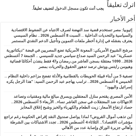
اترك تعليقاً
يجب أنت تكون
مسجل الدخول
لتضيف تعليقاً.
أخر الأخبار
إثيوبيا: مصر تستخدم قضية سد النهضة لصرف الانتباه عن الضغوط الاقتصادية
والسياسية والتحديات الداخلية .. السبت 8 أغسطس 2026.. نظام السيسي
يعترف بفشله في إدارة أخطر ملفات التموين وتأجيل الدعم النقدي المستمر
مرشح الشيوخ الأمريكي: المعونة الأمريكية تضع المصريين في قبضة “ديكتاتورية
عسكرية” عبد الرحمن السيد صداع سياسي جديد للسيسي .. الجمعة 7 أغسطس
2026.. 1090 معتقلة بسجن العاشر من رمضان و47 فقط ينفذن أحكامًا قضائية
وهيومن رايتس ووتش ترصد تدهور الحقوق والحريات بمصر
تصفية 5 من أبناء قبيلة الحويطات بالقطامية والأدلة تفضح مزاعم داخلية النظام ..
الخميس 6 أغسطس 2026.. ترامب يهاجم عبد الرحمن السيد: “هذا الرجل يكره
إسرائيل واليهود”
الأمن المصري يقتحم منازل المعتقلين ويسرق مبالغ مالية ومقتنيات وتصاعد
الانتهاكات ضد المعتقلات في سجن العاشر نساء.. الأربعاء 5 أغسطس 2026..
حصاد ارتفاع الأسعار: زيت الطعام والكهرباء والخبز وشبح إغلاق المخابز
أين تذهب أموال القروض؟ لماذا يواصل صندوق النقد إقراض الحكومة رغم تراجع
مؤشرات الاقتصاد؟.. الثلاثاء 4 أغسطس 2026.. تجدد الاشتباكات بين الشرطة
وأهالي جزيرة الوراق وإصابة عدد من الأهالي