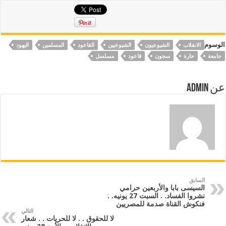
الوسوم
الانقلاب
الشيوعيون
الشيوعيين
القاعود
المسلمين
اليهود
جامعة
حارة
سجون
قاعود
مسلسل
عن Admin
السابق
السيسى بابا والأربعين حرامي
نشروا الفساد. . السبت 27 يونيه. .
فنكوش القناة صدمة للمصريين
التالي
لا للحقوق . . لا للحريات . . شعار