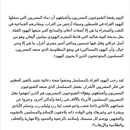
اليوم يقنعنا الشيوعيون المصريون وأشباههم أن دماء المصريين التي سفكها
اليهود الغزاة في فلسطين وسيناء أرخص من التراب، ومقابرهم الجماعية في
النقب والصحراء ما هي إلا أضغاث أحلام، والمذابح التي صنعها اليهود القتلة
مثل مذبحة كتيبة شاكيد التي قادها المجرم اليهودي بنيامين أليعازر وهو من
أصل عراقي وقتل فيها خمسين ومائتي أسير مصري أعزل، ما هي إلا وحي
خيال، وأن اليهود (المساكين) في وضع المظلومية الذي صنعه المصريون
المسلمون المتوحشون الذين لا يحبون اليهود!.
لقد رحب اليهود الغزاة بالمسلسل وصنعوا ضجة دعائية تشيد بالتغير العظيم
في فكر المصريين الأشرار، بفضل المسلسل الذي صنعه الشيوعيون
المصريون وأشباههم، وهؤلاء الشيوعيون المصريون هم الذين ابتهجوا بقتل
المصريين المسلمين الأبرياء بالآلاف في رابعة وأماكن أخرى، وعبروا عن
شماتتهم بالأغاني (احنا شعب وانتو شعب لينا رب وليكم رب، وتسلم الأيادي
وبشرة خير وغيرها)، وفي الوقت ذاته يلاحقون الإسلام والمسلمين بالتشويه
والتشهير، ووصم كل متمسك بإسلامه بالرجعية والجمود والانتهازية والتخلف
والظلامية والإرهاب!!.