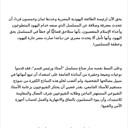
يحق الآن لرئيسة الطائفة اليهودية المصرية وعددها ثمان وخمسون فردا، أن
تتحدث بعجرفة وصلافة عن المسلسل الذي صنعه خدام اليهود المتطوعون
وأعداء الإسلام المتعصبون، بأنها ستلاحق قضائيًّا أي خطأ في المسلسل بحق
اليهود، وأنها تأمل ألا يتحدث مصري عن ديانته! صارت مصر حارة لليهود،
وعطفة للمسلمين!.
وعلى النمط نفسه سار صناع مسلسل “أستاذ ورئيس قسم”، فقد قدموا
نوعيات وضيعة وحقيرة من أساتذة الجامعة على استعداد أن تبيع أمهاتها في
سبيل مصالحها الشخصية، ولم أغضب لخلو هذه النماذج الكثيرة من نموذج
مستقيم للأستاذ الجامعي، بقدر غضبي أن يحتكر الشيوعيون بزعامة الأستاذ
الشيوعي المستهتر الماجن وطلابه الشيوعيين شرف النضال والمقاومة
للاستبداد، وأن يبوء المسلمون بالنفاق والانتهازية والعمل لحساب أجهزة
الأمن والقمع!.