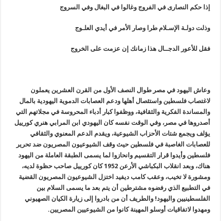
إذا حكم النصارى في الفروج وغالوا في البغال وفي السروج
وذلت دولـة الإسـلام طرا وصار الأمر في أيدي العلـوج
فقل للأعور الدجــال هذا زمانك إن عزمت على الخروج
وعاش اليهود في مصر طوال النصف الأول من القرن العشرين يعملون
لاغتصاب فلسطين واستئصال أهلها ودعم العصابات الدموية اليهودية بالمال
والمساندة الفكرية والثقافية، ووظفوا كبار أدباء المحروسة في مجلاتهم التي
أصدروها في مصر، وفي الوقت نفسه كان اليهودي ابن المرابي هنري كورييل
يؤلف ويجمع شتات الأحزاب الشيوعية، ويقدم الدعم المعنوي والثقافي
للعصابات الغاصبة في فلسطين حيث وقف الشيوعيون المصريون ضد تحرير
فلسطين وأيدوا قرار التقسيم وانحازوا لما يسمى الطبقة العاملة من اليهود
هناك، وبعد انقلاب البكباشي الأرعن 1952 كان كورييل صاحب حظوة لديه،
ومشورة لا تخيب، وعقب كامب ديفيد اختزل الشيوعيون المصريون القضية
في التطبيع الذي رفضوه مشترطين أن يتم بعد ما يسمى السلام بين
الفلسطينيين واليهود! والطريف أن من بادروا إلى زيارة الكيان الصهيوني
ومهدوا لاتفاقيات أوسلو المهينة كانوا من الشيوعيين المصريين.