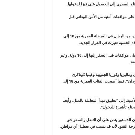
.
ط الحصول على موافقات أمنية من الأمن الوطني قبل
القرار الذي صدر في ديسمبر الماضي، وضع هذا الشرط على المسافرين من الرجال في المرحلة العمرية من 18 إلى
.
القرار الجديد الذي صدر الثلاثاء، رفع عدد الدول التي يشترط الحصول على موافقات قبل السفر إليها إلى 16 دولة، وغير
قة
.
وماليزيا وكوريا الجنوبية وغينيا كوناكرى
وإسرائيل وإندونيسيا وتايلاند وجنوب إفريقيا والدول المجاورة لها والسودان”، فيما أصبحت الفئات العمرية من 18 إلى
نية، إلى “تطبيق مبدأ المعاملة بالمثل، وأيضا
تحتاج تأشيرة للدخول
“.
لأن الدستور ينص على أن التنقل والسفر حق
درجة القيود لأنه قد تسبب في تعطيل أي مواطن
.