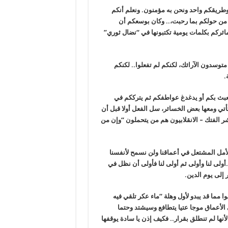
 وطريقكم واحد ونحن به مؤمنون. ونعلم أنكم
ض من حولكم بما رحبت،.. وكان بوسعكم أن
ئركم بكلمات يومية تكتبونها في “نضال ثوري”
متوسدون الآرائك، لكنكم لم تفعلوا.. لكنكم
.
 يعبث بكم أو يدغدغ عواطفكم ثم يترككم في
أتي ومعها بعض الخسائر، سل الفعل أولا قبل أن
ر الفتك – الانقلابيون هم من يتحملون “وإن من
 الأمل المشتعل في أعماقنا ولن نسمح لأنفسنا
ولى لنا وأولى ثم أولى لنا فأولى أن نظل في
إلى يوم الدين.
 مما قد يبدو لأول وهلة “ماء عكر تلقي فيه
الأعماق موجا عتيا يتطافع وسيشتد وحتما
نها لم تنطلق بقرار.. فكيف إذن يا سادة يوقفها