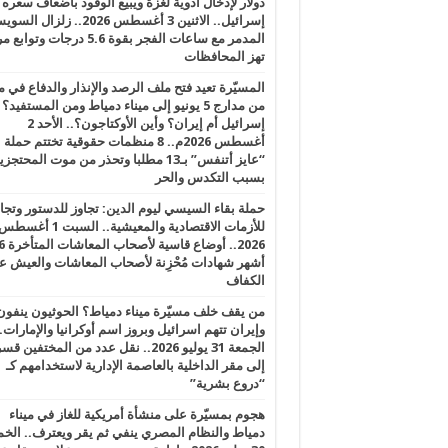
دولار لإدخال أدوية لغزة ويبيع الوقود بأضعاف سعره
إسرائيل.. الاثنين 3 أغسطس 2026.. زلزال ا
المدمر مع ساعات الفجر بقوة 5.6 درجات وت
تهز المحافظات
المسيّرة تعيد فتح ملف الرصد والإنذار والدفاع في 
من مدارج 5 يونيو إلى ميناء دمياط ومن المستفيد؟
إسرائيل أم إيران؟ وأين الأوكتاجون؟.. الأحد 2
أغسطس 2026م.. 8 منظمات حقوقية تختتم حملة
“عايز أتنفس” بـ13 مطلبا وتحذر من موت المحتجز
بسبب التكدس والحر
حملة بقاء السيسي ليوم الدين: تجاوز للدستور وتج
للأزمات الاقتصادية والمعيشية.. السبت 1 أغس
2026.. أوضاع قاسية لأصحاب الم
أشهر شهادات مُحْزِنة لأصحاب المعاشات والعيش ع
الكفاف
من يقف خلف مسيّرة ميناء دمياط؟ الحوثيون ينفون
وإيران تتهم اسرائيل وبروز اسم أوكرانيا والإمارات.
الجمعة 31 يوليو 2026.. نقل عدد من المختفين قسر
إلى مقر الداخلية بالعاصمة الإدارية لاستخدامهم كـ
“دروع بشرية”
هجوم بمسيّرة على منشأة أمريكية للغاز في ميناء
دمياط والنظام المصري ينفي ثم يقر ويعترف.. ال