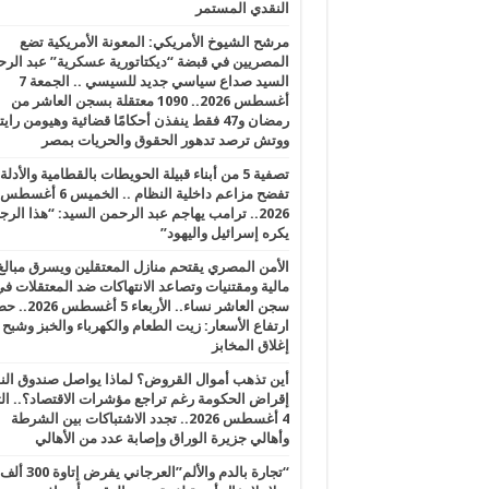
النقدي المستمر
مرشح الشيوخ الأمريكي: المعونة الأمريكية تضع
المصريين في قبضة “ديكتاتورية عسكرية” عبد الر
السيد صداع سياسي جديد للسيسي .. الجمعة 7
أغسطس 2026.. 1090 معتقلة بسجن العاشر من
رمضان و47 فقط ينفذن أحكامًا قضائية وهيومن را
ووتش ترصد تدهور الحقوق والحريات بمصر
تصفية 5 من أبناء قبيلة الحويطات بالقطامية والأدلة
تفضح مزاعم داخلية النظام .. الخميس 6 أغسطس
2026.. ترامب يهاجم عبد الرحمن السيد: “هذا الرج
يكره إسرائيل واليهود”
الأمن المصري يقتحم منازل المعتقلين ويسرق مبالغ
مالية ومقتنيات وتصاعد الانتهاكات ضد المعتقلات ف
سجن العاشر نساء.. الأربعاء 5 
ارتفاع الأسعار: زيت الطعام والكهرباء والخبز وشبح
إغلاق المخابز
أين تذهب أموال القروض؟ لماذا يواصل صندوق الن
إقراض الحكومة رغم تراجع مؤشرات الاقتصاد؟.. الثل
4 أغسطس 2026.. تجدد الاشتباكات بين الشرطة
وأهالي جزيرة الوراق وإصابة عدد من الأهالي
“تجارة بالدم والألم”العرجاني يفرض إتاوة 300 ألف