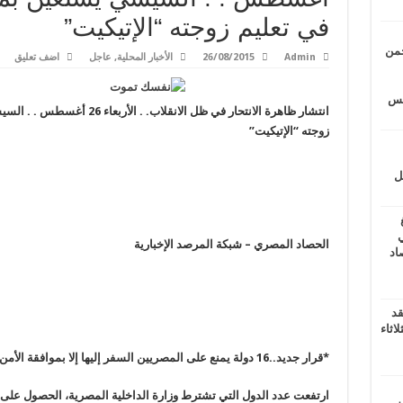
في تعليم زوجته “الإتيكيت”
حمن
Admin
26/08/2015
الأخبار المحلية
,
عاجل
اضف تعليق
يتس
انتشار ظاهرة الانتحار في ظل الا
زوجته “الإتيكيت”
ل
ي
الحصاد المصري – شبكة المرصد الإخبارية
أغسطس 2026.. حصاد
قد
اثاء
*
قرار جديد..16 دولة يمنع على المصريين السفر إليها إلا بموافقة الأمن..تعرف عليها
ارتفعت عدد الدول التي تشترط وزارة الداخلية المصرية، الحصول على 