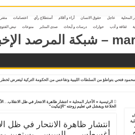
ر المحلية
عاجل
حقوق الانسان
أراء و أقلام
أستطلاع رأي
اعتصامات
متفر
ة
ثقافة و أدب
حوارات
درسات و أبحاث
صدى المنابر
منوعات
نبض الفتوى
حمود فتحي بتواطؤ من السلطات الليبية وتقاعس من الحكومة التركية ليتعرض لخطر 
الرئيسية
»
الأخبار المحلية
»
الخلاعة ويفشل في تعليم زوجته “الإتيكيت”
ه
ية
ف
م
أغسطس . . السيسي يستعين بمص