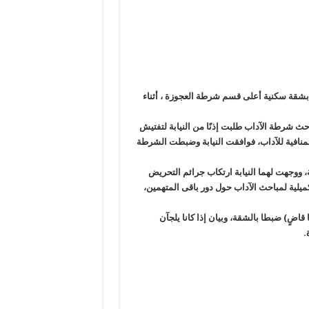
6 سيدات ورجال، بعد ضبطهم بشقة سكنية أعلى قسم شرطة العجوزة ، أثناء
احث شرطة الآداب طلبت إذنًا من النيابة لتفتيش
لمنافية للآداب، فوافقت النيابة وضبطت الشرطة
 ووجهت لهما النيابة ارتكاب جرائم التحريض
لية لمباحث الآداب حول دور باقى المتهمين،
قاضٍ) ضبطا بالشقة، وبيان إذا كانا يلجآن
.