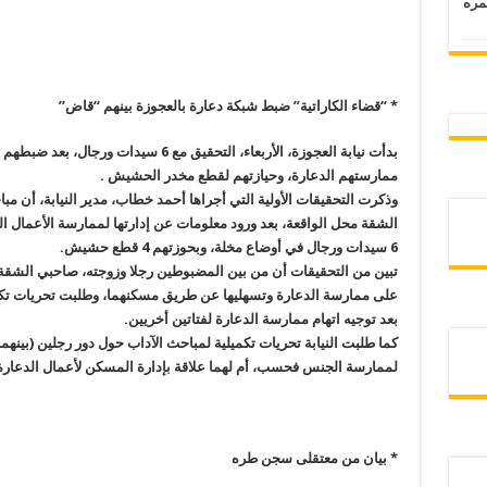
 عمره
* “قضاء الكاراتية” ضبط شبكة دعارة بالعجوزة بينهم “قاض”
بدأت نيابة العجوزة، الأربعاء، التحقيق مع 
ممارستهم الدعارة، وحيازتهم لقطع مخدر الحشيش .
وذكرت التحقيقات الأولية التي أجراها أحمد خطاب، مدير النيابة، أن مب
الشقة محل الواقعة، بعد ورود معلومات عن إدارتها لممارسة الأعمال ا
6 سيدات ورجال في أوضاع مخلة، وبحوزتهم 4 قطع حشيش.
تبين من التحقيقات أن من بين المضبوطين رجلا وزوجته، صاحبي الشقة،
على ممارسة الدعارة وتسهليها عن طريق مسكنهما، وطلبت تحريات تكمي
بعد توجيه اتهام ممارسة الدعارة لفتاتين أخريين.
كما طلبت النيابة تحريات تكميلية لمباحث الآداب حول دور رجلين (بينهما 
لممارسة الجنس فحسب، أم لهما علاقة بإدارة المسكن لأعمال الدعارة
* بيان من معتقلى سجن طره