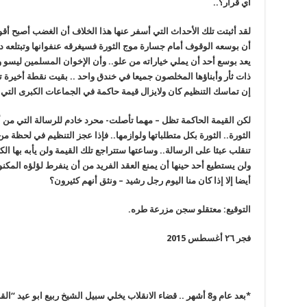
أي قرار؟..
لقد أثبتت تلك الأحداث التي أسفر عنها هذا الخلاف أن الغضب أصبح أق
أن بوسعه الوقوف أمام جسارة موج الثورة فسيغرقه عنفوانها وتبتلعه د
يعد بوسع أحد أن يملي خياراته من علو.. وأن الإخوان المسلمين ليسو 
ذات ثأر وأبناؤها المخلصون جميعا في خندق واحد .. بقيت نقطة أخيرة تج
إن تماسك التنظيم كان ولايزال قيمة حاكمة في الجماعات الكبرى الت
لكن القيمة الحاكمة تظل – مهما تأصلت- محرد خادم للرسالة التي من أج
الثورة.. الثورة بكل متطلباتها ولوازمها.. فإذا عجز التنظيم في لحظة م
تنقلب عبئا على الرسالة.. وساعتها ستتراجع تلك القيمة ولن يأبه بها الك
ولن يستطيع أحد حينها أن يمنع العقد الفريد من أن ينفرط لؤلؤه المكنون
أيضا إلا إذا كان منا اليوم رجل رشيد – ونثق أنهم كثيرون؟
التوقيع: معتقلو سجن مزرعة طره.
فجر ٢٦ أغسطس 2015
*
بعد عام و8 أشهر .. قضاء الانقلاب يخلي سبيل الشيخ ربيع ابو عيد “القناص الكفيف