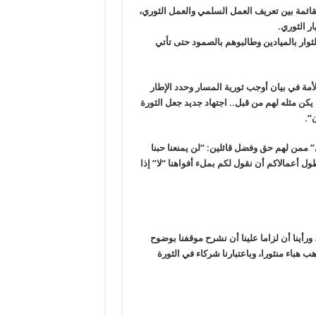
لقائمة بين تعريف العمل السلمي والعمل الثوري،
ر الثوري.
 أغسطس والذي حيوا فيه الثوار بالميادين وطالبوهم بالصمود حتى تأتي
أمة في بيان أوجب ثورية المسار وحدد الإطار
 يكن مثله لهم من قبل.. اجتهاد جديد جعل الثورة
ن”.
” ممن لهم حق وفضل قائلين: “لن يمنعنا حبنا
ل أعمالاكم أن نقول لكم بملء أفواهنا “لا” إذا
ورأينا أن لزاما علينا أن نشرح موقفنا بوضوح
ب هباء منثورا، وباعتبارنا شركاء في الثورة