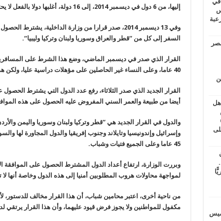
 في
إليها، من 6 دول في ديسمبر 2014، إلى 16 دولة، أغلبها دولا بالفعل لا يحتاج المصري إلى الحصول على فيزا لدخولها
لسويس
وابع مرعبة
وفي 13 ديسمبر 2014، صدر قرارا من وزارة الداخلية، يشتر
السفر إلى كل من “قطر والعراق وسوريا ولبنان وتركيا وليبيا
“.
مصر
40 عاما، وعلى النساء غير الحاصلين على مؤهلات دراسية عليا، ولكن هذه الحسبة تغيرت في القرار الجديد
ين
أيضا من طبيعة والعمر السني المفروض عليه الحصول على هذه المواف
اهل
طس
عاشات المتأخرة 6
والدول في القرار الجديد هي “قطر وتركيا ولبنان وسوريا واليمن والأردن 
لى
45 عاما وعلى الجميع فتيات وشباب
.
.
وبررت الوزارة، ارتفاع أعداد الدول المشترط الحصول على الموافقة الأم
يًّا
لمواجهة محاولات هروب المطلوبين أمنيا إلى هذه الدول وخاصة أنها لا 
من ناحية أخرى، اعتبر محامين شباب، أن هذا القرار مخالف للدستور، 
مكفول للمواطنين ولا يجوز فرض قيود عليهما، وأن هذا القرار يرتقي ل
خميس