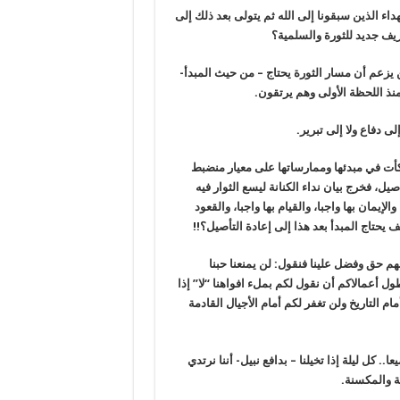
ء الذين سبقونا إلى الله ثم يتولى بعد ذلك إلى
ريف جديد للثورة والسلمية؟
زعم أن مسار الثورة يحتاج – من حيث المبدأ-
ذ اللحظة الأولى وهم يرتقون.
ى دفاع ولا إلى تبرير.
كأت في مبدئها وممارساتها على معيار منضبط
ل، فخرج بيان نداء الكنانة ليسع الثوار فيه
إيمان بها واجبا، والقيام بها واجبا، والقعود
يحتاج المبدأ بعد هذا إلى إعادة التأصيل؟!!
لهم حق وفضل علينا فنقول: لن يمنعنا حبنا
ل أعمالاكم أن نقول لكم بملء افواهنا “لا” إذا
ام التاريخ ولن تغفر لكم أمام الأجيال القادمة
 كل ليلة إذا تخيلنا – بدافع نبيل- أننا نرتدي
ة والمكسنة.