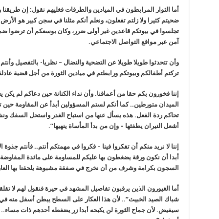
أما الثوار المرابطون في الميادين والطرقات فغليهم نقول: إن طريقنا
ضحيتم كثيرا ولا زلتم تفعلون، ونعلم أنكم مثلنا في سجن كبير هو الأر
تجلسوا في بيوتكم قاعدين غير أولى ضرر، وكان بوسعكم أن ترضوا ضما
آمن عبر مواقع التواصل الاجتماعي.
وأن تتحدثوا طويلا طويلا عن التضحية والنضال – نظريا- بالتفصيل وأنتم 
تركتم أطفالكم وبيوتكم ورابطتم في ميادين الثورة من أجل قضية عادلة
إننا فخورون بكم حقا من أعماقنا. وأن نداء الكنانة حين دعاكم لم يكن
الميدان متورطين.. كما أنكم لستم المسؤولين أبدأ عن المقاومة حين ت
تحاكم ردة الفعل. هذه يسأل عنها من استباح الغدر واستحل السفك ونش
أشعل النيران يطفئها – وإن من بدأ المأساة ينهيها”.
إننا لا نريد منكم أن تفكروا فينا – فكروا في مهمتكم أنتم.. فأنتم جذوة
أبدا أن نكون ورقة يضغطون بها عليكم للمساومة على مائدة المفاوضة.أ
السجون بكرامة وشرف من أن نخرج في صفقة مشبوهة يلحقنا بها العار 
أما الغيورون الذين يرقبون تفاصيل المشهد في حيرة فنقول لهم لا تقلقوا
شباك الصيد الخبيث”.. لأن هذا العكار على السطح يبطن أسفل منه في 
سيفيض. لأن جماح الثورة لن يكبحه أبدا زر يضغطه أحدهم ذات مساء.. لأ