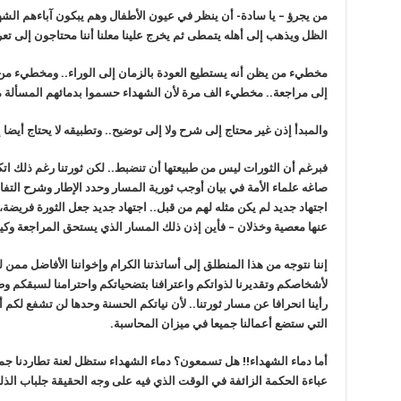
من يجرؤ – يا سادة- أن ينظر في عيون الأطفال وهم يبكون آباءهم الشهدا
الظل ويذهب إلى أهله يتمطى ثم يخرج علينا معلنا أننا محتاجون إلى تع
مخطيء من يظن أنه يستطيع العودة بالزمان إلى الوراء.. ومخطيء من ي
إلى مراجعة.. مخطيء الف مرة لأن الشهداء حسموا بدمائهم المسألة من
والمبدأ إذن غير محتاج إلى شرح ولا إلى توضيح.. وتطبيقه لا يحتاج أيضا إل
فبرغم أن الثورات ليس من طبيعتها أن تنضبط.. لكن ثورتنا رغم ذلك ات
صاغه علماء الأمة في بيان أوجب ثورية المسار وحدد الإطار وشرح التفاصي
اجتهاد جديد لم يكن مثله لهم من قبل.. اجتهاد جديد جعل الثورة فريضة، وال
عنها معصية وخذلان – فأين إذن ذلك المسار الذي يستحق المراجعة وكيف 
إننا نتوجه من هذا المنطلق إلى أساتذتنا الكرام وإخواننا الأفاضل ممن 
لأشخاصكم وتقديرنا لذواتكم واعترافنا بتضحياتكم واحترامنا لسبقكم وطو
رأينا انحرافا عن مسار ثورتنا.. لأن نياتكم الحسنة وحدها لن تشفع لكم أم
التي ستضع أعمالنا جميعا في ميزان المحاسبة.
أما دماء الشهداء!! هل تسمعون؟ دماء الشهداء ستظل لعنة تطاردنا جميعا..
عباءة الحكمة الزائفة في الوقت الذي فيه على وجه الحقيقة جلباب الذل