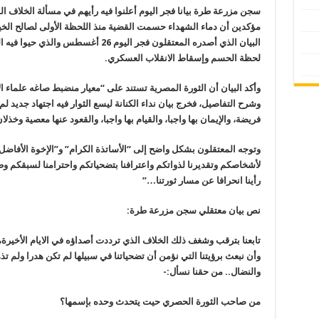
سجن مزرعة طرة بيانا فجر اليوم أعلنوا فيه رأيهم في مسألة الخلاف ا
مؤكدين أن دماء الشهداء حسمت القضية منذ اللحظة الأولى لصالح الخيا
البيان الذي أصدره المعتقلون فجر اليوم 26
لحظة الحسم وإسقاط الانقلاب العسكري.
وأكد البيان أن الثورة المصرية تستند على “معيار منضبط صاغه علماء ال
وشرح التفاصيل، فخرج بيان نداء الكنانة ليسع الثوار فيه اجتهاد جديد لم
فريضة، والإيمان بها واجبا، والقيام بها واجبا، والقعود عنها معصية وخذلا
وتوجه المعتقلون بشكل واضح إلى “الأساتذة الكرام” و”الإخوة الأفاضل
لأشخاصكم وتقديرنا لذواتكم واعترافنا بتضحياتكم واحترامنا لسبقكم وطو
رأينا انحرافا عن مسار ثورتنا…”
نص بيان معتقلي سجن مزرعة طرة:
تابعنا بترقب وشغف ذلك الخلاف الذي ترددت أصداؤه في الايام الأخيرة، 
وأن نبعث برؤيتنا التي نؤمن أن تضحياتنا في سبيلها لم تكن هدرا ولم تذه
والنضال.. من حقنا نسأل:-
من صاحب الثورة الحصري حيت يتحدث وحده بإسمها؟