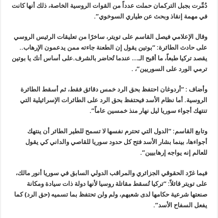
دُمِّرت بجبل التركمان حملت عدداً من القوات الروسية الخاصة، ذلك أنها كانت
في مهمة إنقاذ وبحث عن طياري السوخوي
”.
وقال الإعلامي فيصل القاسم على تويتر، ساخرًا من تعليقات الرئيس الروسي
على حادث الطائرة: “بوتين يقول إن الطعنة جاءته ممن يدعمون الإرهاب..
يقصد تركيا طبعاً، ما أقبح الـ… عندما تُحاضر بالشرف.على أساس أنك يا بوتين
ترمي الورد على السوريين
”
،
.
وأضاف : “أردوغان احتفظ بحق الرد خمس دقائق فقط، ثم أسقط الطائرة
الروسية. أما نظام الأسد فيحتفظ بحق الرد على الطائرات الإسرائيلية التي
تنتهك أجواء سوريا ليل نهار منذ خمسين عاماً
”.
وتابع القاسم: “الدول التي تحترم نفسها لا تسمح للطير الطائر أن ينتهك
أجواءها، بينما بشار الأسد فتح كل حدود سوريا للقاصي والداني كي يقول
للعالم إنه يواجه إرهابيين
”.
فيما غرّد الحقوقي الجزائري والمراقب الدولي السابق في سوريا أنور مالك،
على تويتر قائلاً: “تركيا تُسقط مقاتلة روسيا لأنها دولة ذات سيادة ومكانة
صنعتها شرعية حكامها لدى شعبهم، ولم ولن تحتفظ بما تسميه (حق الرد) كما
يفعل السفاح الأسد
”.