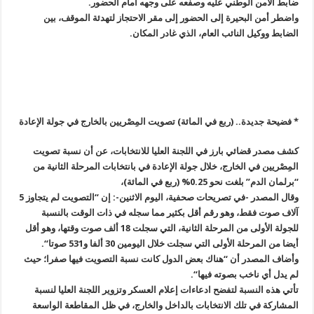
ضابط الأمن الوطني عليه وصفعه على وجهه أمام الحضور
.
واضطر أمن البحيرة إلى الحضور إلى مقر الاحتجاز لتهدئة الموقف، بين
الضابط ووكيل النائب العام، الذي غادر المكان
.
* فضيحة جديدة.. (ربع في المائة) تصويت المِصْريين بالخارج في جولة الإعادة
كشف مصدر قضائي بارز في اللجنة العليا للانتخابات، عن أن نسبة تصويت
المِصْريين في الخارج، خلال جولة الإعادة في بانتخابات المرحلة الثانية من
“
برلمان الدم” بلغت نحو 0.25% (ربع في المائة
)
،
وقال المصدر -في تصريحات صحفية، اليوم الاثنين-: إن “التصويت لم يتجاوز 5
آلاف صوت فقط، وهو رقم أقل بكثير مما سجله في ذات الوقت بالنسبة
للجولة الأولى من المرحلة الثانية، التي سجلت 18 ألف صوت وقتها، وهو أقل
أيضا من المرحلة الأولى التي سجلت خلال اليومين 30 ألفا و531 صوتا
“.
وأضاف المصدر أن “هناك بعض الدول كانت نسبة التصويت فيها صفرا؛ حيث
لم يدل أي ناخب بصوته فيها
“.
تأتي هذه النسبة لتفضح ادعاءات إعلام العسكر وتزوير اللجنة العليا لنسبة
المشاركة في تلك الانتخابات بالداخل والخارج، في ظل المقاطعة الواسعة