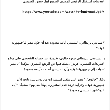
العدسات استقبال الرئيس المضيف للجميع قبيل حضور السيسي
.
https://www.youtube.com/watch?v=bmIwnu3UpbM
* سياسي بريطاني: السيسي أيامه معدودة بعد أن حوّل مصر لـ”جمهورية
خوف
”
ر السياسي البريطاني جورج جالوي، تغريدة عبر حسابه الشخصي على موقع
التغريدات القصيرة “تويتر”، معلقا فيها عن الوضع المصري، مؤكدا أن مصر
تحولت إلى جمهورية خوف، وأن السيسي أصبحت أيامه معدودة
.
وقال
“
جالوي”: “مصر التي تتلقى استشارات من توني بلير، باتت الآن
جمهورية خوف، وتتزايد درجة عدم استقرارها يومًا بعد يوم”، مضيفًا: “أيام
الديكتاتور السيسي معدودة
“.