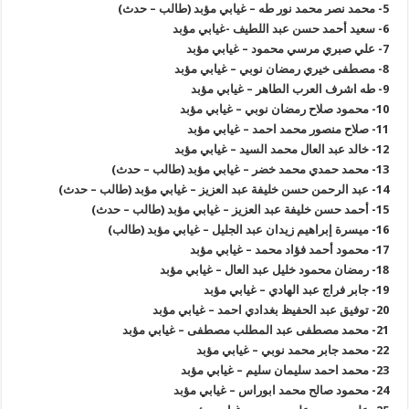
5-
محمد نصر محمد نور طه – غيابي مؤبد (طالب – حدث
)
6-
سعيد أحمد حسن عبد اللطيف -غيابي مؤبد
7-
علي صبري مرسي محمود – غيابي مؤبد
8-
مصطفى خيري رمضان نوبي – غيابي مؤبد
9-
طه اشرف العرب الطاهر – غيابي مؤبد
10-
محمود صلاح رمضان نوبي – غيابي مؤبد
11-
صلاح منصور محمد احمد – غيابي مؤبد
12-
خالد عبد العال محمد السيد – غيابي مؤبد
13-
محمد حمدي محمد خضر – غيابي مؤبد (طالب – حدث
)
14-
عبد الرحمن حسن خليفة عبد العزيز – غيابي مؤبد (طالب – حدث
)
15-
أحمد حسن خليفة عبد العزيز – غيابي مؤبد (طالب – حدث
)
16-
ميسرة إبراهيم زيدان عبد الجليل – غيابي مؤبد (طالب
)
17-
محمود أحمد فؤاد محمد – غيابي مؤبد
18-
رمضان محمود خليل عبد العال – غيابي مؤبد
19-
جابر فراج عبد الهادي – غيابي مؤبد
20-
توفيق عبد الحفيظ بغدادي احمد – غيابي مؤبد
21-
محمد مصطفى عبد المطلب مصطفى – غيابي مؤبد
22-
محمد جابر محمد نوبي – غيابي مؤبد
23-
محمد احمد سليمان سليم – غيابي مؤبد
24-
محمود صالح محمد ابوراس – غيابي مؤبد