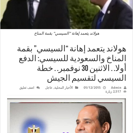
هولاند يتعمد إهانة "السيسي" بقمة المناخ
هولاند يتعمد إهانة “السيسي” بقمة
المناخ والسعودية للسيسي: الدفع
أولا. . الاثنين 30 نوفمبر. . خطة
السيسي لتقسيم الجيش
Admin
01/12/2015
الأخبار المحلية
,
عاجل
اضف تعليق
2,517 زيارة