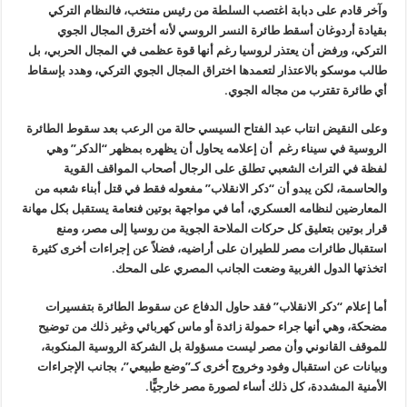
وآخر قادم على دبابة اغتصب السلطة من رئيس منتخب، فالنظام التركي
بقيادة أردوغان أسقط طائرة النسر الروسي لأنه أخترق المجال الجوي
التركي، ورفض أن يعتذر لروسيا رغم أنها قوة عظمى في المجال الحربي، بل
طالب موسكو بالاعتذار لتعمدها اختراق المجال الجوي التركي، وهدد بإسقاط
أي طائرة تقترب من مجاله الجوي
.
وعلى النقيض انتاب عبد الفتاح السيسي حالة من الرعب بعد سقوط الطائرة
الروسية في سيناء رغم أن إعلامه يحاول أن يظهره بمظهر “الدكر” وهي
لفظة في التراث الشعبي تطلق على الرجال أصحاب المواقف القوية
والحاسمة، لكن يبدو أن “دكر الانقلاب” مفعوله فقط في قتل أبناء شعبه من
المعارضين لنظامه العسكري، أما في مواجهة بوتين فنعامة يستقبل بكل مهانة
قرار بوتين بتعليق كل حركات الملاحة الجوية من روسيا إلى مصر، ومنع
استقبال طائرات مصر للطيران على أراضيه، فضلاً عن إجراءات أخرى كثيرة
اتخذتها الدول الغربية وضعت الجانب المصري على المحك
.
أما إعلام “دكر الانقلاب” فقد حاول الدفاع عن سقوط الطائرة بتفسيرات
مضحكة، وهي أنها جراء حمولة زائدة أو ماس كهربائي وغير ذلك من توضيح
للموقف القانوني وأن مصر ليست مسؤولة بل الشركة الروسية المنكوبة،
وبيانات عن استقبال وفود وخروج أخرى كـ”وضع طبيعي”، بجانب الإجراءات
الأمنية المشددة، كل ذلك أساء لصورة مصر خارجيًّا
.