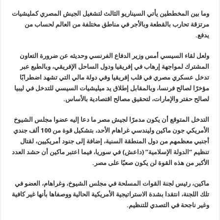
وما بين المخططين يأتي السيناريو الثالث لتشغيل الجيش المصري كمليشيات
مرتزقة تحارب بالقطعة وبالأجر في مناطق مختلفة من العالم لحساب من
يدفع
.
ولعل لقاء السيسي أمس وزير الدفاع الفرنسي وحديثه عن ضرورة التعاون
المشترك لمواجهة إرهاب في إفريقيا ودول الساحل الإفريقي، وبالطبع عبر
تدخل عسكري مصري في قلب إفريقيا وفي دولة مالي التي تشهد اضطرابًا
مؤخرًا لصالح فرنسا، وبالمقابل إطلاق يد ميليشيات السيسي للتدخل في ليبيا
لصالح حفتر والإمارات، لتحقيق مصالح اقتصادية بالأساس
.
التدخل المتوقع أن يكون مدمرًا لجيش مصر ما دعا إليه عضوا مجلس الشيوخ
الأمريكي جون ماكين وليندسي غراهام الأحد، بتشكيل قوة من 100 ألف جندي
أجنبي معظمهم من دول المنطقة السنية، إضافة إلى جنود أمريكيين، لقتال
تنظيم “الدولة الإسلامية
”
(داعش) في سوريا، فيما اعتبر ماكين أن حشد العدد
الأكبر من هذه القوة لن يكون صعبًا على مصر
.
ماكين، رئيس لجنة القوات المسلحة في مجلس الشيوخ، وغراهام، العضو في
تلك اللجنة، انتقدا بشدة الاستراتيجية الأمريكية الحالية ووصفاها بأنها غير كافية
وغير ناجحة في التصدي للتنظيم
.