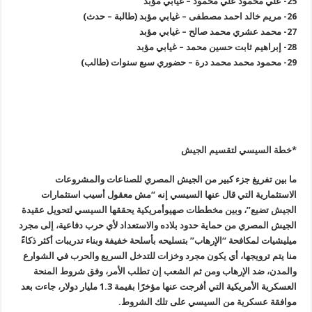
25-
علي محمود علي محمود – غيابي مؤبد
26-
مريم خالد احمد مصطفى – غيابي مؤبد (طالبة – حدث
)
27-
محمد عشري محمد صالح – غيابي مؤبد
28-
إبراهيم ثابت حسين محمد – غيابي مؤبد
29-
محمود محمد محمد درة – حضوري سبع سنوات (طالب
)
*خطة السيسي لتقسيم الجيش
ما بين تفريغ جزء كبير من الجيش المصري للصناعات والمشروعات
الاستثمارية التي قال عنها السيسي إنه “مش معقول أسيب استثمارات
الجيش تضيع”، وبين مخططات صهيوأمريكية يحققها السيسي لتحويل عقيدة
الجيش المصري من حماية حدود بلاده والاستعداد لأي حرب دفاعية، إلى مجرد
ميليشيات لمكافحة
“
الإرهاب” بتسليحه بأسلحة خفيفة وبناء تدريبات أكثر ذكاءً
منا يتم ترويجها، أي يكون مجرد وخزات للتدخل السريع والحرب في الشوارع
والمدن، ضد الإرهاب ومن ثم الشعب إن تطلب الأمر، وفق شروط المنحة
العسكرية الأمريكية التي أفرجت عنها مؤخرًا بقيمة 1.3 مليار دولار، جاءت بعد
موافقة عسكرية من السيسي على تلك الشروط
.