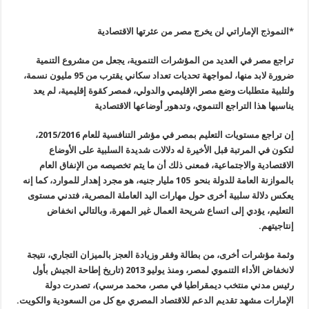
*النموذج الإماراتي لن يخرج مصر من عثرتها الاقتصادية
ت
راجع مصر في العديد من المؤشرات التنموية، يجعل من مشروع التنمية
ضرورة لابد منها، لمواجهة تحديات تعداد سكاني يقترب من 95 مليون نسمة،
ولتلبية متطلبات وضع مصر الإقليمي والدولي، فمصر كقوة إقليمية، لم يعد
يناسبها هذا التراجع التنموي، وتدهور أوضاعها الاقتصادية
إن تراجع مستويات التعليم بمصر في مؤشر التنافسية للعام 2015/2016،
لتكون في المرتبة قبل الأخيرة له دلالات شديدة السلبية على الأوضاع
الاقتصادية والاجتماعية، فمعنى ذلك أن ما يتم تخصيصه من الإنفاق العام
بالموازنة العامة للدولة بنحو 105 مليار جنيه، هو مجرد إهدار للموارد، كما إنه
يعكس دلالة سلبية أخرى حول مهارات اليد العاملة المصرية، فتدني مستوى
التعليم، يؤدي إلى اتساع شريحة العمال غير المهرة، وبالتالي انخفاض
إنتاجيتهم
.
وثمة مؤشرات أخرى، من بطالة وفقر وزيادة العجز بالميزان التجاري، نتيجة
لانخفاض الأداء التنموي لمصر، ومنذ يوليو 2013 (تاريخ إطاحة الجيش بأول
رئيس مدني منتخب ديمقراطيا في مصر، محمد مرسي)، تصدرت دولة
الإمارات مشهد تقديم الدعم للاقتصاد المصري مع كل من السعودية والكويت
.