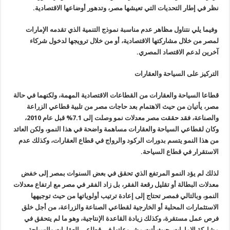
نظر في إطار التحديات التي تعيشها مصر، وتدهور أوضاعها الاقتصادية
.
وفيما يلي نتناول مظاهر عدم مناسبة نموذج التنمية الذي تقدمه الإمارات
لمصر من خلال مشاركتها الاقتصادية، أو من خلال ترويجها لدخول شركاء
آخرين لدعم الاقتصاد المصري
.
التركيز على السياحة والعقارات
قطاعا السياحة والعقارات من القطاعات الاقتصادية المهمة، ولكنهما في حالة
مصر، يأتيان من حيث الاهتمام بعد حاجات مصر من تلبية قطاعي الزراعة
والصناعة، فقد حققت مصر معدلات نمو وصلت إلى 7.1% قبل عام 2010،
وكان لقطاعي السياحة والعقارات مساهمة واضحة في هذا النمو، ولكن العائد
من هذا النمو يتسم بدورات الركود والرواج في قطاع العقارات، وكذلك عدم
الاستقرار في قطاع السياحة
.
لذلك لم يؤد النمو المرتفع الذي تحقق في بعض السنوات بمصر إلى خفض
معدلات البطالة أو تقليل رقعة الفقر، بل زاد الفقر في مصر مع ارتفاع معدلات
النمو، وبالتالي فمصر تحتاج إلى إعادة ترتيب أولوياتها من حيث توجيهها
الاستثمارات المحلية أو الخارجية لقطاعي الصناعة والزراعة، من أجل خلق
فرص عمل مستقرة، وكذلك زيادة القاعدة الإنتاجية، وهو ما لم يتحقق في
مشاركة الإمارات، حيث أتت مشروعاتها في قطاعي العقارات والسياحة،