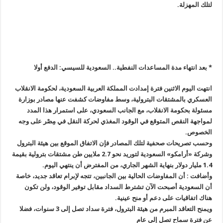
لتلك المهزلة
.
* بعد انتهاء مدة المساعدات النفطية.. السعودية للسيسي: الدفع أولا
انتهت اليوم الاثنين فترة إمدادت المملكة العربية السعودية، لحكومة الانقلاب
العسكري بالمشتقات البترولية، وسط مفاوضات كشفت عنها مصادر بوزارة
مسئولة بحكومة الانقلاب، مع الجانب السعودي، على استمرار هذا المدد
لمواجهة النقص المتوقع في الوقود المغذي لحركة النقل في مِصْر على وجه
الخصوص
.
وحسب تصريحات صحفية لتلك المصادر فإن الاتفاق الموقع بين هيئة البترول
وشركة «أرامكو» السعودية لتوريد نحو 2.7 ملايين طن مشتقات بترولية بقيمة
1.4
مليار دولار بنهاية الشهر الجاري، من المفترض أن ينتهي اليوم
.
وأضافت : أن المفاوضات الحالية بين الجانبين، تتجه لإبرام تعاقد جديد، خاصة
أن السعودية أصبحت الآن تشترط السداد مقابل توفير الوقود، ولن تكون
هناك اتفاقيات على دعم أو منح عينية
.
ويمنح التعاقد المبرم من هيئة البترول، فترة سداد تصل إلى 3 سنوات، فضلا
عن فترة سماح تصل إلى عام