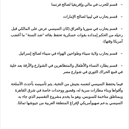
–
قسم للحرب في مالي وإفريقيا لصالح فرنسا
–
قسم يحارب في ليبيا لصالح الإمارات
–
قسم يحارب في سوريا والعراق (كان السيسي عرض على المالكي قبل
رحيله من الحكم إمداده بقوات عسكرية تحفظ بقائه “ضد السنة” ما أغضب
أمريكا وقتها
).
–
قسم يحارب ولاية سيناء وطواحين الهواء في سيناء لصالح إسرائيل
–
قسم يطارد النساء والأطفال والمتظاهرين في الشوارع والأزقة بعد خلية
في قمع الحراك الثوري في شوارع مصر
فيما يحتفظ السيسي لنفسه بجيش من النخبة، يتم تأسيسه بأحدث الأسلحة
وأقواها وبناء مطارات سرية له، وقصور ووحدات خاصة في شرق القاهرة
وبمناطق متاخمة للسويس، وهو ما يخدم مشروع التقسيم الذي جاء به
السيسي بدعم صهيوأمريكي لإفراغ المنطقة العربية من جيوشها تمامًا
.