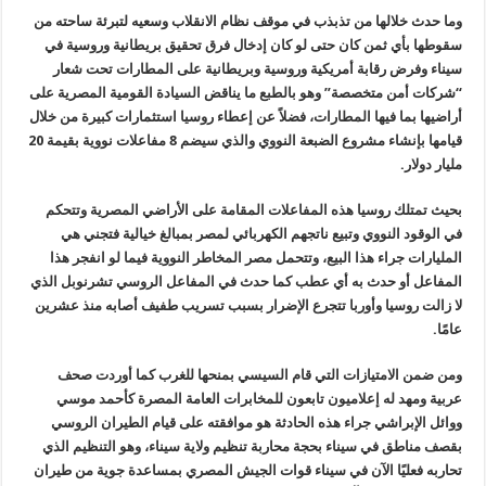
وما حدث خلالها من تذبذب في موقف نظام الانقلاب وسعيه لتبرئة ساحته من
سقوطها بأي ثمن كان حتى لو كان إدخال فرق تحقيق بريطانية وروسية في
سيناء وفرض رقابة أمريكية وروسية وبريطانية على المطارات تحت شعار
“شركات أمن متخصصة” وهو بالطبع ما يناقض السيادة القومية المصرية على
أراضيها بما فيها المطارات، فضلاً عن إعطاء روسيا استثمارات كبيرة من خلال
قيامها بإنشاء مشروع الضبعة النووي والذي سيضم 8 مفاعلات نووية بقيمة 20
مليار دولار
.
بحيث تمتلك روسيا هذه المفاعلات المقامة على الأراضي المصرية وتتحكم
في الوقود النووي وتبيع ناتجهم الكهربائي لمصر بمبالغ خيالية فتجني هي
المليارات جراء هذا البيع، وتتحمل مصر المخاطر النووية فيما لو انفجر هذا
المفاعل أو حدث به أي عطب كما حدث في المفاعل الروسي تشرنوبل الذي
لا زالت روسيا وأوربا تتجرع الإضرار بسبب تسريب طفيف أصابه منذ عشرين
عامًا
.
ومن ضمن الامتيازات التي قام السيسي بمنحها للغرب كما أوردت صحف
عربية ومهد له إعلاميون تابعون للمخابرات العامة المصرة كأحمد موسي
ووائل الإبراشي جراء هذه الحادثة هو موافقته على قيام الطيران الروسي
بقصف مناطق في سيناء بحجة محاربة تنظيم ولاية سيناء، وهو التنظيم الذي
تحاربه فعليًا الآن في سيناء قوات الجيش المصري بمساعدة جوية من طيران