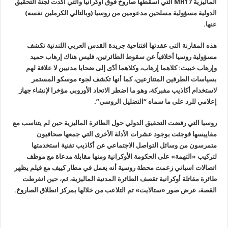
الماليزية
MH17
التي أسقطها صاروخ فوق أوكرانيا والتي أكدت لجنة التحقيق
الدولية مسؤولية مسلحين مدعومين من روسيا (وبالتالي الكرملين نفسه)
عنها
.
هذه المقارنة التى عقدتها افتتاحية جريدة القدس العربي اللندنية تكشف
مسؤولية روسيا أخلاقياً عن سقوط الطائرتين، فليس هناك إرهاب حميد
وإرهاب خبيث
:
كلاهما إرهاب، وكلاهما أدّى إلى ضحايا مدنيين لا علاقة لهم
بسياسات الطرفين المتنازعين، كما أنها تكشف لجوء موسكو المستمر
لاستخدام أكاذيب مفبركة، وهو ما اضطر الاتحاد الأوروبي مؤخرا لإنشاء جهاز
إعلامي للرد على ما سماه “التضليل الروسي”.
روسيا التي رفضت التحقيق الدولي حول الطائرة الماليزية حين لم يتناسب مع
مقاييسها فوجئت بوجود عشرات الأدلة الأخرى التي جمعها صحافيون
متمرسون من وسائل التواصل الاجتماعي عن أكاذيب تقنية استخدمتها
لتركيب «التهمة» على الحكومة الأوكرانية ومنها مقابلة مدعاة مع موظف
اتصالات اسباني زعمت محطة روسية أنه يعمل في مطار كييف مع فيلم يظهر
طائرة مقاتلة أوكرانية تقصف الطائرة المدنية الماليزية، ثم، حين انفرطت
القصة، عرض صور «ستالايت» تم التلاعب من خلالها بمركز انطلاق الصاروخ
.