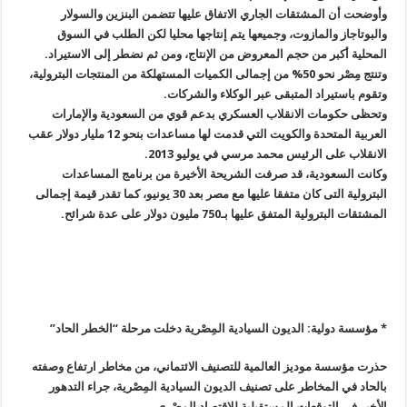
وأوضحت أن المشتقات الجاري الاتفاق عليها تتضمن البنزين والسولار
والبوتاجاز والمازوت، وجميعها يتم إنتاجها محليا لكن الطلب في السوق
المحلية أكبر من حجم المعروض من الإنتاج، ومن ثم نضطر إلى الاستيراد
.
وتنتج مِصْر نحو 50% من إجمالى الكميات المستهلكة من المنتجات البترولية،
وتقوم باستيراد المتبقى عبر الوكلاء والشركات
.
وتحظى حكومات الانقلاب العسكري بدعم قوي من السعودية والإمارات
العربية المتحدة والكويت التي قدمت لها مساعدات بنحو 12 مليار دولار عقب
الانقلاب على الرئيس محمد مرسي في يوليو 2013
.
وكانت السعودية، قد صرفت الشريحة الأخيرة من برنامج المساعدات
البترولية التى كان متفقا عليها مع مصر بعد 30 يونيو، كما تقدر قيمة إجمالى
المشتقات البترولية المتفق عليها بـ750 مليون دولار على عدة شرائح
.
* مؤسسة دولية: الديون السيادية المِصْرية دخلت مرحلة “الخطر الحاد
”
حذرت مؤسسة موديز العالمية للتصنيف الائتماني، من مخاطر ارتفاع وصفته
بالحاد في المخاطر على تصنيف الديون السيادية المِصْرية، جراء التدهور
الأخير في التوقعات المستقبلية للاقتصاد المِصْرى
.