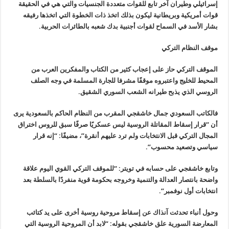
إسرائيلي وطيران آخر تابع للقوات متعددة الجنسيات والتي هي في الحقيقة
قوات أمريكية وبريطانية ليكون بذلك اتخذ ذات الخطوة التي اتخذها رفيقه
بشار الأسد في السماح لقوات أجنبية بدك شعبه بالطائرات الحربية
.
موقف النظام التركي
الموقف التركي حاز على إعجاب كثير من الكتاب والمفكرين العرب من
المحيط للخليج واعتبروه موقفًا مشرفا للجارة المسلمة في وجه الصلف
الروسي الذي يذبح طيرانه الشعب السوري الشقيق
.
فالكاتب السعودي جمال خاشقجي المقرب من النظام الحاكم بالسعودية يرى
أن “قرار إسقاط المقاتلة الروسية ليس عسكريًا صرفًا سبق للروس اختراق
المجال التركي قبل الانتخابات ولم ترد عليهم أنقرة”، مضيفًا: “إنه قرار
سياسي وتصعيد محسوب
”.
وتابع خاشقجي على حسابه في تويتر: “للموقف التركي القوي اليوم علاقة
واضحة بانتصار العدالة والتنمية وخروجه بحكومة قوية منفردًا بالسلطة بعد
انتخابات أول نوفمبر
”.
وحول أنباء تحدثت آنذاك عن إسقاط مروحية روسية أخرى على يد كتائب
المعارضة السورية علق خاشقجي بقوله: “لابد أن المروحية الروسية التي