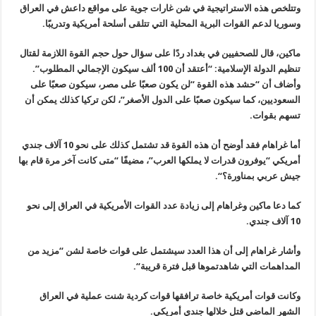
وتتلخص هذه الاستراتيجية في شن غارات جوية على مواقع داعش في العراق
وسوريا لدعم القوات البرية المحلية التي تتلقى أسلحة أمريكية وتدريبًا
.
ماكين، قال للصحفيين في بغداد ردًا على سؤال حول حجم القوة اللازمة لقتال
تنظيم الدولة الإسلامية: “أعتقد أن 100 ألف سيكون الإجمالي المطلوب”.
وأضاف أن
“
حشد هذه القوة “لن يكون صعبًا على مصر، سيكون صعبًا على
السعوديين، كما سيكون صعبًا على الدول الأصغر”، لكن تركيا كذلك يمكن أن
تسهم بقوات
.
أما غراهام فقد أوضح أن هذه القوة قد تشتمل كذلك على نحو 10 آلاف جندي
أمريكي
“
يوفرون قدرات لا يملكها العرب”، مضيفًا “متى كانت آخر مرة قام بها
جيش عربي بمناورة؟
“.
كما دعا ماكين وغراهام إلى زيادة عدد القوات الأمريكية في العراق إلى نحو
10 آلاف جندي
.
وأشار غراهام إلى أن هذا العدد سيشتمل على قوات خاصة لشن “مزيد من
المداهمات التي شاهدتموها قبل فترة قريبة
“.
وكانت قوات أمريكية خاصة ترافقها قوات كردية شنت عملية في العراق
الشهر الماضي قتل خلالها جندي أمريكي
.