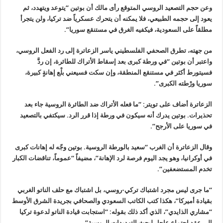
وعن حجم التصعيد الروسي المتوقع رأى مالك أن بوتين “يتوعد ويتهدد، ثم
يعود إلى حجمه الطبيعي، فلا يمكنه أن يتحرك عسكرياً ضد تركيا، ولن يتجرأ
مطلقاً على السعودية، فيكفيه الغرق في مستنقع سوريا
”.
من جهته، تطرق الصحفي الفلسطيني ياسر الزعاترة إلى رد الفعل الروسي،
واعتبر أن بوتين “في ورطة كبرى بعد إسقاط الأتراك للطائرة، إن ردَّ
فسيتورط أكثر في مستنقع المنطقة، وإن سكت فسيعني بلْع إهانةٍ كبيرة،
سوريا ورْطته الكبرى
”.
الزعاترة أضاف على تويتر: “ما فعله الأتراك ضد الطائرة الروسية جاء بعد
تحذيرات. بوتين يدرك أنه سيكون في ورطة إذا قرر الرد. سيكتفي بالتصعيد
في سوريا على الأرجح”.
وقال الزعاترة أن الغرب “سعيد بالورطة الروسية. بوتين وجّه له إهانات كبرى
في أوكرانيا، وهو يجد اليوم فرصة لرد الإهانة”، مضيفاً “عموماً، تناقضات الكبار
تخدم المستضعفين
”.
“
ما جرى ليس مجرد اشتباك تركي-روسي، بل اشتباك مع حلف الناتو الغربي
بقيادة أميركا”، هكذا كتب الكاتب السعودي والصحافي بجريدة الشرق الأوسط
“مشاري الذايدي”، الذي أكد ذلك بقوله
: “
استجابت قيادة الناتو لدعوة تركيا
إلى عقد اجتماع عاجل لبحث التهديدات الروسية
”.