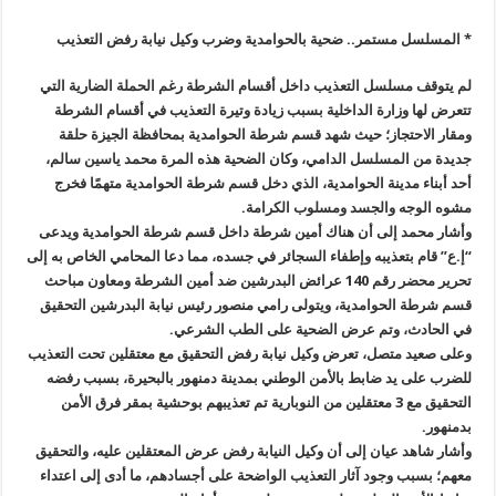
* المسلسل مستمر.. ضحية بالحوامدية وضرب وكيل نيابة رفض التعذيب
لم يتوقف مسلسل التعذيب داخل أقسام الشرطة رغم الحملة الضارية التي
تتعرض لها وزارة الداخلية بسبب زيادة وتيرة التعذيب في أقسام الشرطة
ومقار الاحتجاز؛ حيث شهد قسم شرطة الحوامدية بمحافظة الجيزة حلقة
جديدة من المسلسل الدامي، وكان الضحية هذه المرة محمد ياسين سالم،
أحد أبناء مدينة الحوامدية، الذي دخل قسم شرطة الحوامدية متهمًا فخرج
مشوه الوجه والجسد ومسلوب الكرامة
.
وأشار محمد إلى أن هناك أمين شرطة داخل قسم شرطة الحوامدية ويدعى
“إ.ع” قام بتعذيبه وإطفاء السجائر في جسده، مما دعا المحامي الخاص به إلى
تحرير محضر رقم 140 عرائض البدرشين ضد أمين الشرطة ومعاون مباحث
قسم شرطة الحوامدية، ويتولى رامي منصور رئيس نيابة البدرشين التحقيق
في الحادث، وتم عرض الضحية على الطب الشرعي
.
وعلى صعيد متصل، تعرض وكيل نيابة رفض التحقيق مع معتقلين تحت التعذيب
للضرب على يد ضابط بالأمن الوطني بمدينة دمنهور بالبحيرة، بسبب رفضه
التحقيق مع 3 معتقلين من النوبارية تم تعذيبهم بوحشية بمقر فرق الأمن
بدمنهور
.
وأشار شاهد عيان إلى أن وكيل النيابة رفض عرض المعتقلين عليه، والتحقيق
معهم؛ بسبب وجود آثار التعذيب الواضحة على أجسادهم، ما أدى إلى اعتداء