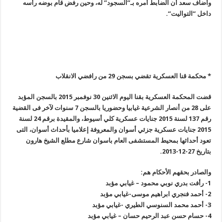
وأضاف سعد أن الضابط أمره بـ”السجود” له، وحين رفض قام بوضه رأسه
داخل “التواليت
“.
* محكمة قنا العسكرية تقضي بسجن 29 من رافضي الانقلاب
قضت المحكمة العسكرية بقنا اليوم الاثنين 30 نوفمبر 2015 بالسجن المؤبد
على
28
من أنصار الشرعية غيابيا وحضوريا بالسجن 7 سنوات لآخر فى القضية
رقم
137
لسنة 2015 جنايات عسكرية كلي أسيوط، والمقيدة برقم 24 لسنة
2015 جنايات عسكرية جزئي أسوان والمعروفة إعلاميا بأحداث أسوان، التى
تعود أحداثها بمحيط المستشفى العام باسوان شارع مطلع الشيخ هارون
بتاريخ 27-12-2013
.
والصادر بحقهم الأحكام هم
:
1-
رأفت بدري نوبي محمود – غيابي مؤبد
2-
أحمد فنجري ابراهيم موسى-غيابي مؤبد
3-
أحمد محمد السنوسي الطيري -غيابي مؤبد
4-
حسام حسن عبد الرحيم حسان – غيابي مؤبد