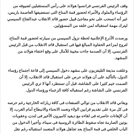
وقف الرئيس الفرنسي فرانسوا هولاند على رأس المستقبلين لضيوفه من
الرؤساء والملوك والأمراء لحضور قمة المناخ التى تستضيفها العاصمة باريس،
غير أنه انسحب على نحو مفاجئ قبيل حضور قائد الانقلاب عبدالفتاح السيسي
ليترك مهمة استقباله لمن خلفه من المسؤولين
.
ورصدت الأذرع الإعلامية لحظة نزول السيسي من سيارته لحضور قمة المناخ،
لتروج لمزاعم الحفاوة المبالغ فيها فى استقبال قائد الانقلاب من قبل الرئيس
الفرنسي، إلا أن الصدمة جاءت مخيبة للآمال على وقع اختفاء هولاند من
المشهد
.
وعلقت مذيعة التليفزيون على مشهد دخول السيسي إلى قاعة اجتماع رؤساء
الدول، بالتأكيد على أن هولاند حرص على استقبال قائد الانقلاب، إلا أن
الصمت خيم كثيرا على الشاشة، قبل أن تستطرد أنها لا تري الرئيس
الفرنسي على الشاشة رغم استقباله كافة الزعماء ورؤساء الدول
.
ويعاني قائد الانقلاب من توالي الصفعات فى كافة زياراته الخارجية رغم حرصه
فى كل مرة على تقديم قرابين الولاء وتعمد الانحناء والانبطاح أمام الغرب، إلا
أن الإهانات حاصرته فى لقاءه مع ديفيد كاميرون الأخير فى لندن، وعقوبات
بوتين الصارمة تجاه سقوط الطائرة الروسية فى سيناء، وأخيرا الدخول من
الباب الخلفي فى قمة المناخ بعد تجاهل هولاند المتعمد استقباله رغم نقل