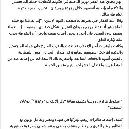
اتهم مجدي عبد الغفار -وزير الدخلية في حكومة الانقلاب- حملة الماجستير
والدكتوراه بإصابة أنفسهم خلال وجودهم بميدان التحرير، أمس، واتهام
الشرطة بذلك
.
وقال عبد الغفار -في تصريحات صحفية، اليوم الاثنين-: “إننا تعاملنا مع حملة
الماجستير أثناء تظاهرهم بميدان التحرير بشكل حضارى”، مضيفا: “إننا ضبطنا
بعضهم دون التعدى على أحد، والبعض أصاب نفسه وادعى أن الشرطة تعدت
عليه لإثارة القلق
.
وكانت مليشيات أمن الإنقلاب قد تعدت بالضرب المبرح على حملة الماجستير
والدكتوراة، خلال تنظيمهم تظاهرة في ميدان التحرير، أمس، للمطالبة
بالتعيين أسوة بالدفعات السابقة، وأسفرت تلك الاعتداءات عن إصابة عدد من
المتظاهرين واعتقال العشرات، بينهم منسق الحملة
.
* سقوط طائرتي روسيا يكشف مهانة “دكر الانقلاب” وعزة “أردوغان
المنتخب
”
كشف إسقاط طائرات روسيا وتركيا في سيناء ومصر وتعامل بوتين مع
النظامين عن الفرق بين نظام منتخب يحظى بدعم شعبي وشرعية دستورية،