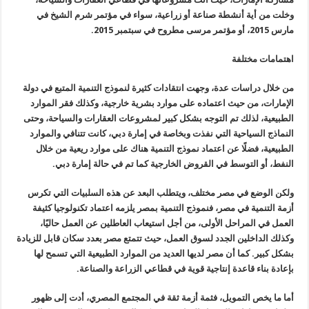
وخلت من أية أنشطة صناعة أو زراعية، سواء في مؤتمر شرم الشيخ في
مارس 2015، أو مؤتمر مرسى مطروح في سبتمبر 2015
.
اهتمامات مختلفة
من خلال دراسات عدة، وجهت انتقادات كثيرة لنموذج التنمية المتبع في دولة
الإمارات، من حيث اعتماده على موارد بشرية خارجية، وكذلك فقر الموارد
الطبيعية، لذلك تم التوجه بشكل كبير لمشروعات العقارات والسياحة، وحتى
النماذج السياحية التي نفذت وبخاصة في إمارة دبي، كانت تتنافي والموارد
الطبيعية، فضلًا عن اعتماد نموذج التنمية هناك على موارد ريعية من خلال
النفط، أو التوسط في القروض الخارجية كما تم في حالة إمارة دبي
.
ولكن الوضع في مصر مختلف، ويتطلب البعد عن هذه السلبيات التي تكرس
أزمة التنمية في مصر، فنموذج التنمية بمصر يلزمه اعتماد تكنولوجيا كثيفة
العمل في المراحل الأولى، من أجل استيعاب العاطلين عن العمل حاليًا،
وكذلك الداخلين الجدد لسوق العمل، حيث تتمتع مصر بعدد سكان قابل للزيادة
بشكل كبير. كما أن مصر لديها العديد من الموارد الطبيعية التي تسمح لها
بإعادة بناء قاعدة إنتاجية قوية في قطاعي الزراعة والصناعة
.
أما ما يخص التمويل، فثمة أزمة ثقة في المجتمع المصري، أدت إلى ظهور