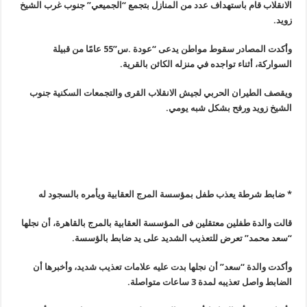
الانقلاب قام باستهداف عدد من المنازل بتجمع “الجميعي” جنوب غرب الشيخ
زويد
.
وأكدت المصادر سقوط مواطن يدعى “عودة .س”55 عامًا من قبيلة
السواركة، أثناء تواجده في منزله الكائن بالقرية
.
ويقصف الطيران الحربي لجيش الانقلاب القرى والتجمعات السكنية جنوب
الشيخ زويد ورفح بشكل شبه يومي
.
* ضابط شرطة يعذب طفل بمؤسسة المرج العقابية ويأمره بالسجود له
قالت والدة طفلين معتقلين فى المؤسسة العقابية بالمرج بالقاهرة، أن نجلها
“سعد محمد” تعرض للتعذيب الشديد على يد ضابط بالؤسسة
.
وأكدت والدة “سعد” أن نجلها بدت عليه علامات تعذيب شديد، وأخبرها أن
الضابط واصل تعذيبه لمدة 3 ساعات متواصلة
.