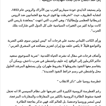
ولم يستبعد الذايدي عودة سيناريو الحرب بين الأتراك والروس عام 1853،
لتشابه الظروف، حيث “انخرطت بها قوى غربية مع العثمانيين ضد الروس
(بريطانيا العظمى وإيطاليا)”، وهي الحرب التي انتهت “بمعاهدة باريس التي
كانت بوابة كثير من التغيرات السياسية على كل الدول التي شاركت بتلك
الحرب
”.
ورأى الكاتب اللبناني محمد علي فرحات أنه “ليس لبوتين سوى تلقي الضربة
والتواضع قليلاً. لا يكفي حلفه مع إيران لتعزيز مصالحه في المشرق العربي
”.
وأضاف فرحات في مقال له نشرته الحياة اللندنية: “ضربة السوخوي ستعيد
حاكم الكرملين إلى الواقع. إنه حليف واشنطن في ضرب داعش، ويمكن أن
يتقاسم معها النفوذ بشروطها لا بشروط طهران، ولن يستطيع المرشد الحلول
محل واشنطن في رسم خرائط النفوذ الجديدة
”.
غطرسة روسيا على “دكر الانقلاب
“
رغم الغطرسة الروسية الكبيرة التى تفرضها على نظام السيسي الا انه تحفل
قضية سقوط الطائرة الروسية بالكثير من المفارقات والمقارنات المزعجة،
ليس لمصر وروسيا وحدهما، بل للعالم كله، فهي تذكر بفاجعة الطائرة