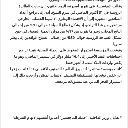
وقالت المؤسسة -في تقرير أصدرته، اليوم الاثنين-: إن حادث الطائرة
الروسية في 31 أكتوبر الماضي في شرم الشيخ، أدى إلى تراجع أعداد
السائحين، مشيرة إلى أن الاقتصاد المِصْرى، لا سيما الحساب الخارجي
سيتضرر من هذا التراجع، إذ يشكل قطاع السياحة حوالى 12% من إجمالي
الناتج المحلي، ويدر ما يقرب من
17%
من موارد العملة الصعبة، في حين
تشكل السياحة الروسية حوالى 30% من إجمالى السياح الوافدين إلى مِصْر
سنويا
.
وتوقعت المؤسسة استمرار الضغوط على العملة المحلية نتيجة تراجع
احتياطيات النقد الأجنبي إلى 16,4 مليار دولار في سبتمبر الماضي، وهو ما
يكفي واردات البلاد لمدة 3 أشهر فقط
.
كانت مؤسسة ستاندرد أند بورز العالمية للتصنيف الائتمانى قد أعلنت مؤخرا
عن خفض توقعاتها المستقبلية للتصنيف الائتمانى لمِصْر، وأرجعت ذلك إلى
استمرار العجز المالي عند مستويات مرتفعة
.
* هذيان وزير الداخلية: “حملة الماجستير” أصابوا أنفسهم لاتهام الشرطة
!!