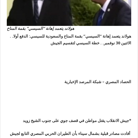
هولاند يتعمد إهانة “السيسي” بقمة المناخ
هولاند يتعمد إهانة “السيسي” بقمة المناخ والسعودية للسيسي: الدفع أولا. .
الاثنين 30 نوفمبر. . خطة السيسي لتقسيم الجيش
الحصاد المصري – شبكة المرصد الإخبارية
*جيش الانقلاب يقتل مواطن في قصف جوي على جنوب الشيخ زويد
أفادت مصادر قبلية بشمال سيناء بأن الطيران الحربي المصري التابع لجيش