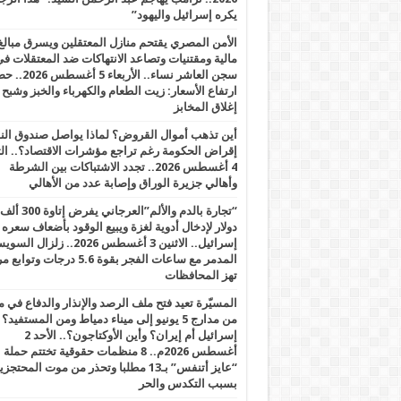
يكره إسرائيل واليهود”
الأمن المصري يقتحم منازل المعتقلين ويسرق مبالغ
مالية ومقتنيات وتصاعد الانتهاكات ضد المعتقلات ف
سجن العاشر نساء.. الأربعاء 5 
ارتفاع الأسعار: زيت الطعام والكهرباء والخبز وشبح
إغلاق المخابز
أين تذهب أموال القروض؟ لماذا يواصل صندوق الن
إقراض الحكومة رغم تراجع مؤشرات الاقتصاد؟.. الثل
4 أغسطس 2026.. تجدد الاشتباكات بين الشرطة
وأهالي جزيرة الوراق وإصابة عدد من الأهالي
“تجارة بالدم والألم”العرجاني يفرض إتاوة 300 ألف
دولار لإدخال أدوية لغزة ويبيع الوقود بأضعاف سعره
إسرائيل.. الاثنين 3 أغسطس 2026.. زلزال ا
المدمر مع ساعات الفجر بقوة 5.6 درجات وت
تهز المحافظات
المسيّرة تعيد فتح ملف الرصد والإنذار والدفاع في 
من مدارج 5 يونيو إلى ميناء دمياط ومن المستفيد؟
إسرائيل أم إيران؟ وأين الأوكتاجون؟.. الأحد 2
أغسطس 2026م.. 8 منظمات حقوقية تختتم حملة
“عايز أتنفس” بـ13 مطلبا وتحذر من موت المحتجز
بسبب التكدس والحر