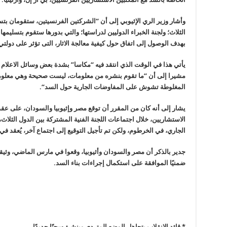
وأشار وزير الري الإثيوبي إلى أن “الشركتين الفرنسيتين، ستقومان بتسلي
الثلاث؛ ولجنة الخبراء الدوليين لدراستها؛ والتي بدورها ستقوم بتسليمها 
بهدف الوصول إلى اتفاق حول كيفية معالجة الاثار، التى تؤثر على دول
يأتي هذا في الوقت الذي انتقد فيه “مكاسا
”
بشدة بعض وسائل الاعلام ا
مشيرا إلى أن “ما تقوم بنشره من معلومات، ليست صحيحة وهي معلوم
المغلوطة تشوش على المفاوضات الجارية حول السد
“.
يشار إلى أنه كان من المقرر أن توقع مصر وإثيوبيا والسودان، على عق
الاستشاريين، خلال اجتماعات اللجنة الفنية المشتركة بين الدول الثلاث، وال
الجاري، في الخرطوم، ولكن تم تأجيل التوقيع إلى اجتماع آخر، يُعقد في 
جدير بالذكر أن مصر والسودان وأثيوبيا، وقعوا في مارس الماضي، وثي
ضمنيًا الموافقة على استكمال إجراءات بناء السد
.
* قائد الانقلاب يتجاهل الوضع المتردي وينشئ سجنًا جديدًا