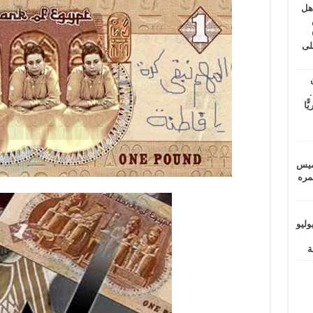
اهل
طس
عاشات المتأخرة 6
لى
.
يًّا
خميس
 عمره
ماراتيين ومآسي للمصريين.. الأربعاء 29 يوليو