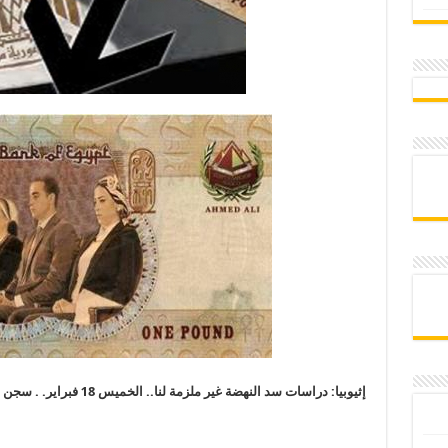
إثيوبيا: دراسات سد النهضة غير ملزمة لنا.. الخميس 18 فبراير. . سجن العقرب تحول لمقبرة جماعية للمحتجزين