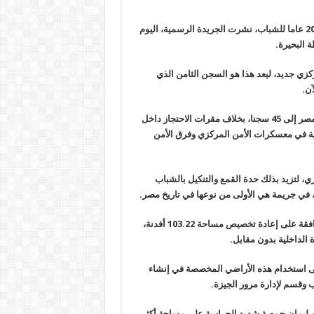
تنفيذًا لوعود قائد الانقلاب العسكري عبد الفتاح السيسي بجعل عام 2016 عاما للشباب، نشرت الجريدة الرسمية، اليوم
 البحيرة
.
زي جديد، ليعد هذا هو السجن الثامن الذي
.
مصر إلى
45
سجنا، بخلاف مقرات الاحتجاز داخل
 السجون السرية في معسكرات الأمن المركزي وفرق الأمن
ي، لتزيد بذلك حدة القمع والتنكيل بالشباب
.
وكان قائد الانقلاب قد أصدر قرارا جمهوريا، في 13 يناير الماضي، بالموافقة على إعادة تخصيص مساحة 103.22 أفدنة،
.
على استخدام هذه الأراضي المخصصة في إنشاء
 وقسم لإدارة مرور الجيزة
.
ي إنشاء سجن ليمان جمصة شديد الحراسة على مساحة أكثر