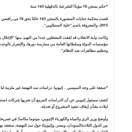
*حكم بسجن 18 مؤيدًا للشرعية بالدقهلية 163 سنة
2015، والمعروفة باسم “خلية السنبلاوين
“.
وكانت نيابة الانقلاب قد لفقت للمعتقلين عددا من التهم، منها “الإخلال ب
مؤسسات الدولة وسلطاتها العامة من ممارسة دورها، والإضرار بالوحدة
وتنظيم مظاهرات ضد النظام
“.
*صفعة على وجه السيسي .. إثيوبيا: دراسات سد النهضة غير ملزمة لنا
كشف مسئول إثيوبي عن أن الدراسات المزمع أن تجريها شركات استشا
لبلاده بشأن إيقاف تنفيذ المشروع أو تعديله
.
وأوضح وزير الري والمياه والكهرباء الإثيوبي، موتوما مكاسا؛ في تصريحات
بين الدول الثلاث(السودان، ومصر، وإثيوبيا) حول سد النهضة، ستعقد نها
الخاصة بالسد مع المكتبين الاستشاريين الفرنسيين، بي آر إل، وارتيليا
.