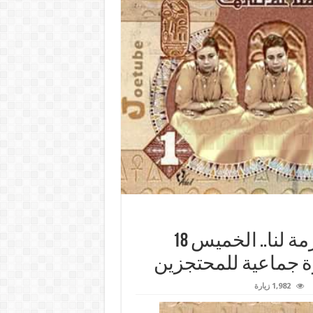
إثيوبيا: دراسات سد النهضة غير ملزمة لنا.. الخميس 18
ة جماعية للمحتجزين
1,982 زيارة