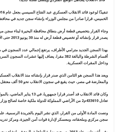
الخميس، قرارا صادرا من مجلس الوزراء بإنشاء سجن جديد في محافظة
وجاء القرار بتخصيص قطعة أرض بنطاق محافظة البحيرة لبناء سجن مرك
يصدر قرار بإنشائه أو تخصيص قطعة أرض له منذ 30 يونيو 2013 حتى الآن
بهذا السجن الجديد مترامي الأطراف، يرتفع إجمالي عدد السجون في 
أقسام الشرطة والبالغة 382 مقرا، يضاف إليها عشرات
وداخل المقرات العسكرية
.
ويعد هذا السجن هو الثامن الذي صدر قرار بإنشائه منذ الانقلاب العسكر
والمعارضة في مصر، حيث يقبع في سجون الانقلاب نحو 50 ألف معتقل، في جريمة هي الأولى من نوعها في تاريخ مصر
تعادل 433610م2 من الأراضي المملوكة للدولة ملكية خاصة لصالح وزارة الداخلية بدون مقابل
ونصت المادة الأولى من القرار، الذي نشر اليوم بالجريدة الرسمية، 
سجن مركزي وملحقاته، ومعسكر لإدارة قوات أمن الجيزة، ومركز تدريب
وفي أغسطس عام 2013، صرحت وزارة الداخلية بالبدء ف