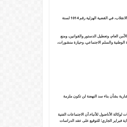
قضت محكمة جنايات المنصورة بالسجن 163 عامًا بحق 18 من رافضي الانقلاب، في القضية الهزلية رقم 1014 لسنة
الأمن العام، وتعطيل الدستور والقوانين، ومنع
 الوطنية والسلم الاجتماعي، وحيازة منشورات،
رية بشأن بناء سد النهضة لن تكون ملزمة
 لوكالة الأناضول للأنباء،أن الاجتماعات الفنية
ية فبراير الجاري؛ للتوقيع على عقد الدراسات