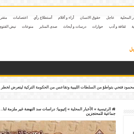
ر المحلية
عاجل
حقوق الانسان
أراء و أقلام
أستطلاع رأي
اعتصامات
متفر
ة
ثقافة و أدب
حوارات
درسات و أبحاث
صدى المنابر
منوعات
نبض الفتوى
مود فتحي بتواطؤ من السلطات الليبية وتقاعس من الحكومة التركية ليتعرض لخطر 
الرئيسية
»
الأخبار المحلية
»
جماعية للمحتجزين
ل