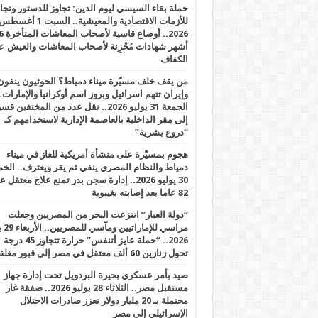
حملة بقاء السيسي ليوم الدين: تجاوز للدستور وتج
للأزمات الاقتصادية والمعيشية.. السبت 1 أغس
2026.. أوضاع قاسية لأصحاب الم
أشهر شهادات مُحْزِنة لأصحاب المعاشات والعيش ع
الكفاف
من يقف خلف مسيّرة ميناء دمياط؟ الحوثيون ينفون
وإيران تتهم اسرائيل وبروز اسم أوكرانيا والإمارات.
الجمعة 31 يوليو 2026.. نقل عدد من المختفين قسر
إلى مقر الداخلية بالعاصمة الإدارية لاستخدامهم كـ
“دروع بشرية”
هجوم بمسيّرة على منشأة أمريكية للغاز في ميناء
دمياط والنظام المصري ينفي ثم يقر ويعترف.. ال
30 يوليو 2026.. إدارة سجن بدر تمنع علاج معتقل
82 عاما بعد إصابته بغيبوبة
“دولة العبار” انتزعت البحر من المصريين وجعلت
مراسي للإ
2026.. “حملة عايز أتنفس” حرارة تتجاوز 45 درجة
تحول زنازين 60 ألف معتقل في مصر إلى قبور مغلقة
صيد بأمر عسكري بحيرة البردويل تحت إدارة جهاز
مستقبل مصر.. الثلاثاء 28 يوليو 2026.. صفقة غاز
محتملة بـ 20 مليار دولار تعزز صادرات الاحتلال
الإسرائيلي إلى مصر