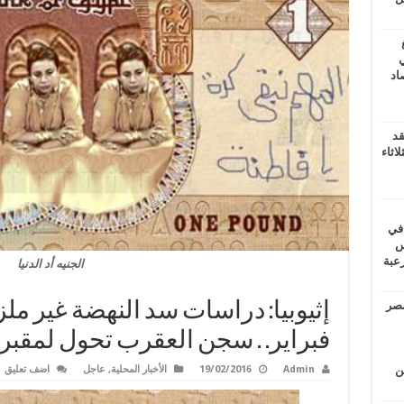
ي
أغسطس 2026.. حصاد
قد
اثاء
 في
لسويس
وابع مرعبة
الجنيه أد الدنيا
مصر
فبراير. . سجن العقرب تحول لمقبر
Admin
19/02/2016
الأخبار المحلية
,
عاجل
اضف تعليق
ين