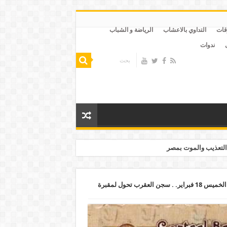
قات
التداوي بالاعشاب
الرياضة و الشباب
ندوات
التعذيب والموت بمصر
إثيوبيا: دراسات سد النهضة غير ملزمة لنا.. الخميس 18 فبراير. . سجن العقرب تحول لمقبرة