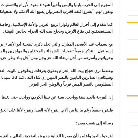
المجرم إلى الحرب بليبيا واليمن وأخيراً شهداء معهد الأورام والتصفيات
ونقول لهم: أبشروا فلقد اقترب النصر ولن يضيع الله آلامكم ولا تضحياتك
كما نتقدم إلى أحرار العالم وثوار الربيع العربي والأمة الإسلامية، وخ
المستضعفين في بقاع الأرض، وحجاج بيت الله الحرام بخالص التهنئة.
مع نسمات عيد الأضحى المبارك والتي تخلد ذكرى تضحية أبو الأنبياء إبرا
إسماعيل .. نتذكر جميعاً تضحيات الشهداء والمعتقلين والمهاجرين والم
وحرياتهم وأسرهم من أجل ارضاء الله عز وجل ومن أجل بناء وطن عزيز
وعندما نرى حجاج بيت الله الحرام يقفون بعرفات ويطوفون بالبيت العت
وسيكافئ الصابرين الثابتين بالنصر المبين إن شاء الله ، كما كافأ سيدن
المظلومين بالنصر المبين قريباً وبالوطن الحر العزيز
إن الفرحة بالعيد سنة وواجب، سنة عن نبينا الكريم، وواجب حتى نغيظ 
فلنفرح جميعاً رغم ما بنا من آلام.. نفرح لأنه العيد، ونفرح لأننا على ال
رسالة إلى شعب مصر:
افرحوا بالعيد واعلموا أن مصرنا الغالية جديرة بالتضحية بالغالي والنفي