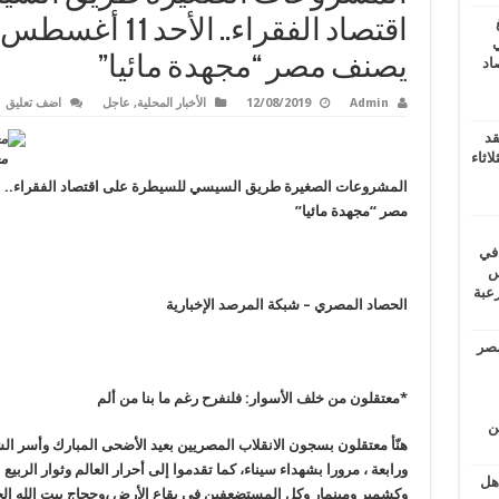
اقتصاد الفقراء.. 
ي
يصنف مصر “مجهدة مائيا”
أغسطس 2026.. حصاد
Admin
12/08/2019
الأخبار المحلية
,
عاجل
اضف تعليق
قد
اثاء
مع
المشروعات الصغيرة طريق السيسي للسيطرة على اقتصاد الفقراء
.. ال
مصر “مجهدة مائيا”
 في
لسويس
وابع مرعبة
الحصاد المصري – شبكة المرصد الإخبارية
مصر
*
معتقلون من خلف الأسوار: فلنفرح رغم ما بنا من ألم
ين
هنّأ معتقلون بسجون الانقلاب المصريين بعيد الأضحى المبارك وأسر الشه
ورابعة ، مرورا بشهداء سيناء، كما تقدموا إلى أحرار العالم وثوار الربيع
اهل
وكشمير ومينمار وكل المستضعفين في بقاع الأرض ،وحجاج بيت الله الحر