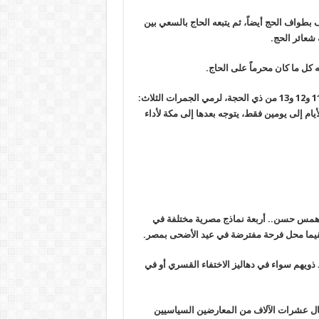
بطواف الحج أيضاً، ثم يتبعه الحاج بالسعي بين
شعائر الحج.
 كل ما كان محرماً على الحاج.
وينتقل الحجاج بعد ذلك إلى منى للإقامة بها خلال أيام التشريق الثلاثة: 11 و12 و13 من ذي الحجة، لرمي الجمرات الثلاث:
م إلى يومين فقط، يتوجه بعدها إلى مكة لأداء
ة همس حسن.. أربعة نماذج مصرية مختلفة في
مقيما محل فرحة مفترضة في عيد الأضحى بمصر.
ذويهم سواء في دهاليز الاختفاء القسري أو في
ال عشرات الآلاف من المعارضين السياسيين