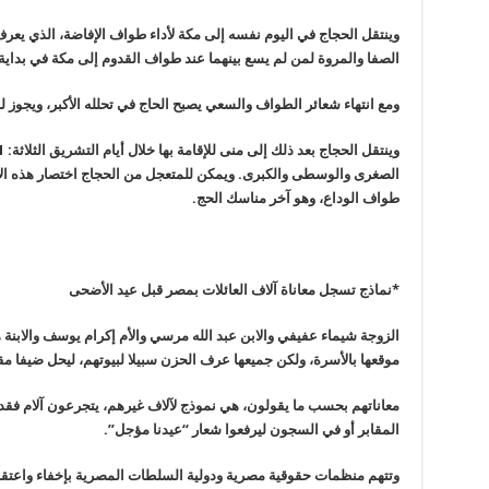
وينتقل الحجاج في اليوم نفسه إلى مكة لأداء طواف الإفاضة، الذي يعرف 
الصفا والمروة لمن لم يسع بينهما عند طواف القدوم إلى مكة في بداية 
ومع انتهاء شعائر الطواف والسعي يصبح الحاج في تحلله الأكبر، ويجوز له
الصغرى والوسطى والكبرى. ويمكن للمتعجل من الحجاج اختصار هذه الأيا
طواف الوداع، وهو آخر مناسك الحج.
*نماذج تسجل معاناة آلاف العائلات بمصر قبل عيد الأضحى
الزوجة شيماء عفيفي والابن عبد الله مرسي والأم إكرام يوسف والابن
موقعها بالأسرة، ولكن جميعها عرف الحزن سبيلا لبيوتهم، ليحل ضيفا 
معاناتهم بحسب ما يقولون، هي نموذج لآلاف غيرهم، يتجرعون آلام فقد 
المقابر أو في السجون ليرفعوا شعار “عيدنا مؤجل”.
وتتهم منظمات حقوقية مصرية ودولية السلطات المصرية بإخفاء واعتق