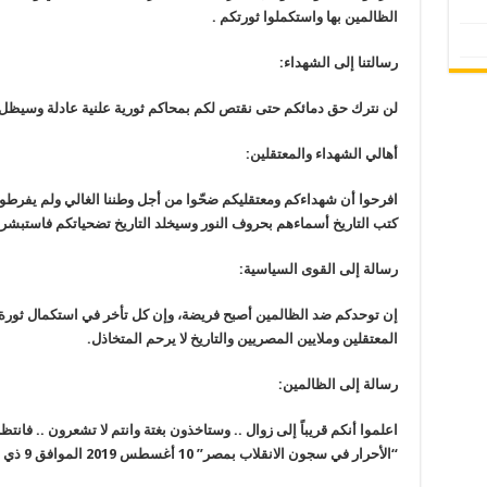
الظالمين بها واستكملوا ثورتكم .
رسالتنا إلى الشهداء:
لن نترك حق دمائكم حتى نقتص لكم بمحاكم ثورية علنية عادلة وسيظل الف
أهالي الشهداء والمعتقلين:
افرحوا أن شهداءكم ومعتقليكم ضحّوا من أجل وطننا الغالي ولم يفرطوا 
كتب التاريخ أسماءهم بحروف النور وسيخلد التاريخ تضحياتكم فاستبشروا 
رسالة إلى القوى السياسية:
إن توحدكم ضد الظالمين أصبح فريضة، وإن كل تأخر في استكمال ثورة ي
المعتقلين وملايين المصريين والتاريخ لا يرحم المتخاذل.
رسالة إلى الظالمين:
اعلموا أنكم قريباً إلى زوال .. وستاخذون بغتة وانتم لا تشعرون .. فانتظ
“الأحرار في سجون الانقلاب بمصر” 10 أغسطس 2019 الموافق 9 ذي الحجة 1440 هـ