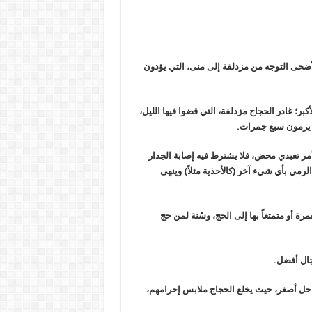
لأضحى التوجه من مزدلفة إلى منى، التي يؤدون
بر؛ غادر الحجاج مزدلفة، التي قضوا فيها الليل،
 يرمون سبع جمرات.
مر تعبدي محض، فلا يشترط فيه إصابة الجدار
لرمي بأي شيء آخر (كالأحذية مثلاً) وينهى
رة أو متمتعاً بها إلى الحج، وسُنة لمن حج
جال أفضل.
 حل أصغر، حيث يخلع الحجاج ملابس إحرامهم،