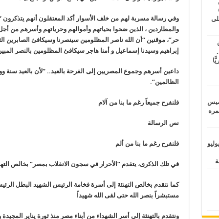
طس
عاشات المتأخرة 6
وفي رسالة مسربة لهم من خلف الأسوار أكد المعتقلون أنهم يتذكرون “
لى
والمطاردين ، الذين ضحوا بحياتهم وأموالهم وحرياتهم وأسرهم من أجل
حر”، موقنين “أن الله ناصر المظلومين سينصرنا وسيكافئ الصابرين الثابت
إبراهيم وسيدنا إسماعيل و أمنا هاجر سيكافئ المظلومين بالنصر المبين ق
.
يًّا
داعين أسرهم وجموع المصريين إلى الفرحة بالعيد.. “لأن بالعيد سنة و
الظالمين”.
خميس
فلنفرح جميعاً رغم ما بنا من آلام
 عمره
نص الرسالة
فلنفرح رغم ما بنا من ألم
ماراتيين ومآسي للمصريين.. الأربعاء 29 يوليو
في تلك الذكرى، يتقدم “الأحرار في سجون الانقلاب بمصر” بخالص الته
كما نتقدم بخالص التهنئة إلى أسرة فخامة الرئيس الشهيد البطل الرئ
مستبشراً بنصر الله حتى لقى الله شهيداً
ونتقدم بالتهنئة إلى أسر الشهداء من أبناء مصر منذ ثورة يناير المجيدة