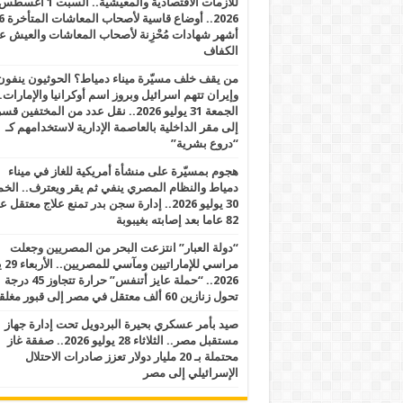
للأزمات الاقتصادية والمعيشية.. السبت 1 أغس
2026.. أوضاع قاسية لأصحاب الم
أشهر شهادات مُحْزِنة لأصحاب المعاشات والعيش ع
الكفاف
من يقف خلف مسيّرة ميناء دمياط؟ الحوثيون ينفون
وإيران تتهم اسرائيل وبروز اسم أوكرانيا والإمارات.
الجمعة 31 يوليو 2026.. نقل عدد من المختفين قسر
إلى مقر الداخلية بالعاصمة الإدارية لاستخدامهم كـ
“دروع بشرية”
هجوم بمسيّرة على منشأة أمريكية للغاز في ميناء
دمياط والنظام المصري ينفي ثم يقر ويعترف.. ال
30 يوليو 2026.. إدارة سجن بدر تمنع علاج معتقل
82 عاما بعد إصابته بغيبوبة
“دولة العبار” انتزعت البحر من المصريين وجعلت
مراسي للإ
2026.. “حملة عايز أتنفس” حرارة تتجاوز 45 درجة
تحول زنازين 60 ألف معتقل في مصر إلى قبور مغلقة
صيد بأمر عسكري بحيرة البردويل تحت إدارة جهاز
مستقبل مصر.. الثلاثاء 28 يوليو 2026.. صفقة غاز
محتملة بـ 20 مليار دولار تعزز صادرات الاحتلال
الإسرائيلي إلى مصر