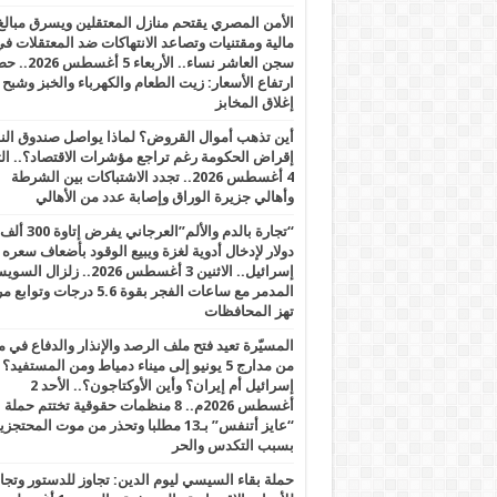
الأمن المصري يقتحم منازل المعتقلين ويسرق مبالغ
مالية ومقتنيات وتصاعد الانتهاكات ضد المعتقلات ف
سجن العاشر نساء.. الأربعاء 5 
ارتفاع الأسعار: زيت الطعام والكهرباء والخبز وشبح
إغلاق المخابز
أين تذهب أموال القروض؟ لماذا يواصل صندوق الن
إقراض الحكومة رغم تراجع مؤشرات الاقتصاد؟.. الثل
4 أغسطس 2026.. تجدد الاشتباكات بين الشرطة
وأهالي جزيرة الوراق وإصابة عدد من الأهالي
“تجارة بالدم والألم”العرجاني يفرض إتاوة 300 ألف
دولار لإدخال أدوية لغزة ويبيع الوقود بأضعاف سعره
إسرائيل.. الاثنين 3 أغسطس 2026.. زلزال ا
المدمر مع ساعات الفجر بقوة 5.6 درجات وت
تهز المحافظات
المسيّرة تعيد فتح ملف الرصد والإنذار والدفاع في 
من مدارج 5 يونيو إلى ميناء دمياط ومن المستفيد؟
إسرائيل أم إيران؟ وأين الأوكتاجون؟.. الأحد 2
أغسطس 2026م.. 8 منظمات حقوقية تختتم حملة
“عايز أتنفس” بـ13 مطلبا وتحذر من موت المحتجز
بسبب التكدس والحر
حملة بقاء السيسي ليوم الدين: تجاوز للدستور وتج