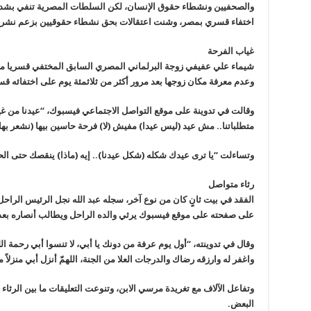
والصحفيين ونشطاء حقوق الإنسان، لكن السلطات المصرية تنفي بشدة أ
اختفاء قسري بمصر، وشنت اعتقالات بحق نشطاء حقوقيين بزعم نشرهم 
غياب الفرحة
شيماء علي عفيفي زوجة البرلماني المصري السابق المختفي قسريا مص
وعدم معرفة مكان زوجها بعد مرور أكثر من ثلاثمئة يوم على اختفائه قس
وقالت في تدوينة على موقع التواصل الاجتماعي فيسبوك، “عيدنا من غي
متطلباتنا.. مش عيد (ليس عيدا) مفيش (لا) فرحة حاسين بيها (نشعر بها
وتساءلت “يا ترى عيدك شكله (شكل عيدنا).. إيه (ماذا) ينقصك حتى الحيا
رثاء متواصل
الفقد في بيت ثانٍ كان من نوع آخر، سجله عبد الله نجل الرئيس الرا
على صفحته على موقع فيسبوك يرثي والده الراحل ويطالب أنصاره بعد
وقال في تدوينته، “أول يوم عرفة من دونك يا أبي، لا تنسوا أبي رحمة ال
واغفر له وارزقه رضاك والدرجات العلا من الجنة، اللهمّ أنزل أبي منزلاً مب
وتفاعل الآلاف مع تغريدة مرسي الابن، وتنوعت التعليقات ما بين الرثاء 
البعض.