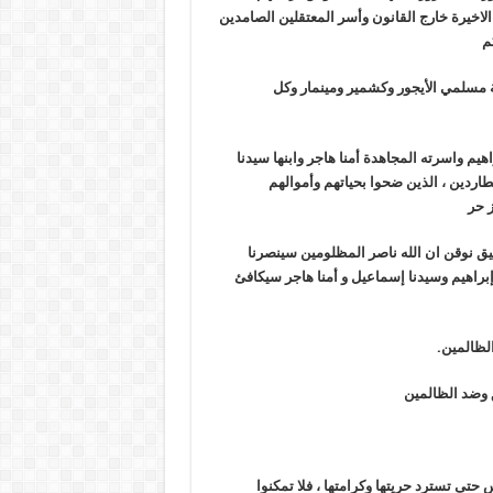
 الاخيرة خارج القانون وأسر المعتقلين الصامدين
م
اصة مسلمي الأيجور وكشمير ومينمار وكل
هيم واسرته المجاهدة أمنا هاجر وابنها سيدنا
طاردين ، الذين ضحوا بحياتهم وأموالهم
 حر
يق نوقن ان الله ناصر المظلومين سينصرنا
ا إبراهيم وسيدنا إسماعيل و أمنا هاجر سيكافئ
الظالمين.
حق وضد الظالمين
س حتى تسترد حريتها وكرامتها ، فلا تمكنوا