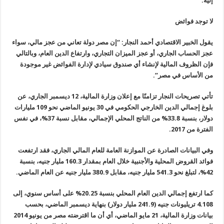
إليه
.
لا توجد فوائض
يقول الخبير الاقتصادي أحمد النجار: “إن مصر دولة تعاني من عجز مالي، سواء
عجز الحساب الجاري، أو عجز الميزان التجاري، وارتفاع الدين العام، وبالتالي
فإن الظروف المالية لإنشاء أي صندوق سيادي لإدارة الفوائض غير موجودة
من الأساس في مصر
”.
تأتي تصريحات النجار تزامنًا مع إعلان وزارة المالية، 12 ديسمبر الجاري، عن
بلوغ إجمالي الدين الخارجي الحكومي في 30 يونيو الماضي نحو 109 مليارات
دولار، بنسبة 33.8% من الناتج المحلي الإجمالي، مقابل نسبة 37%، في نفس
الفترة من 2017
.
وفي البيانات الصادرة عن الموازنة العامة للعام المالي الجاري، فقد ارتفعت
فوائد القروض المحلية والأجنبية خلال العام بمقدار 160.3 مليار جنيه، بنسبة
42%، لتبلغ نحو 541.3 مليار جنيه، مقابل 380.9 مليار جنيه عن العام الماضي
.
كما ارتفع إجمالي الدين العام المحلي بنسبة 20.25% على أساس سنوي، إلى
4.108
تريليونات جنيه (241.9 مليار دولار) بنهاية ديسمبر الماضي، بحسب
بيانات وزارة المالية، 21 مايو الماضي، أي أن ما اقترضته مصر من يونيو 2014