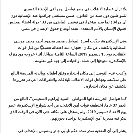
ولا تزال عصابة الانقلاب في مصر تواصل نهجها في الإخفاء القسري
للمواطنين دون سند من القانون، ضمن مسلسل جرائمها ضد الإنسانية دون
أي مراعاة لما صدر مؤخرا، في نوفمبر الماضي، من 133 دولة أعضاء بمجلس
حقوق الإنسان بالأمم المتحدة، تنتقد أوضاع حقوق الإنسان في مصر
.
وفى الإسكندرية، جدَّدت أسرة المواطن محمد محمود أحمد محمد موسى
المطالبة بالكشف عن مكان احتجازه منذ اعتقاله تعسفيًّا من قبل قوات
الانقلاب، يوم 15 ديسمبر 2019، الساعة الثامنة صباحًا، أثناء خروجه من منزله
بالإسكندرية متوجهًا إلى عمله، واقتياده إلى جهة غير معلومة
.
وأكدت عدم التوصل إلى مكان احتجازه وقلق أطفاله ووالدته المريضة البالغ
على سلامته، وتجاهل قوات الانقلاب للبلاغات والتلغرافات التي تم تحريرها
للكشف عن مكان احتجازه
.
كما تتواصل الجريمة ذاتها للمواطن “السيد إبراهيم السحيمى”، البالغ من
العمر 37 عاما، اختطفته قوات أمن الانقلاب من أحد شوارع الإسكندرية، عصر
يوم الأحد 8 دسيمبر 2019، ولم يستدل على مكانه حتى الآن، فى الوقت الذى
تنكر فيه مديرية أمن الإسكندرية تواجده بحوزتهم
.
يشار إلى أن الضحية صدر ضده حكم غيابي جائر ومسيس بالإعدام، فى