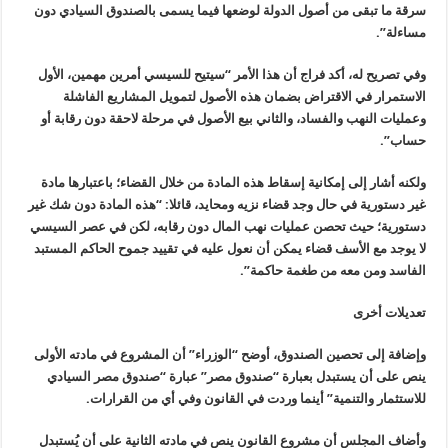
سرقة ما تبقى من أصول الدولة لوضعها فيما يسمى بالصندوق السيادي دون
مساءلة
”.
وفي تصريح له، أكد فراج أن هذا الأمر “سيتيح للسيسي أمرين مهمين، الأول
الاستمرار في الاقتراض بضمان هذه الأصول لتمويل المشاريع الفاشلة
وعمليات النهب والفساد، والثاني بيع الأصول في مرحلة لاحقة دون رقابة أو
حساب
”.
ولكنه أشار إلى إمكانية إسقاط هذه المادة من خلال القضاء؛ باعتبارها مادة
غير دستورية في حال وجد قضاء نزيه ومحايد، قائلا: “هذه المادة دون شك غير
دستورية؛ حيث تحصن عمليات نهب المال دون رقابه، لكن في عصر السيسي
لا يوجد مع الأسف قضاء يمكن أن نعول عليه في تقييد جموح الحاكم المستبد
الفاسد ومن معه من طغمة حاكمة
”.
تعديلات أخرى
وإضافة إلى تحصين الصندوق، أوضح “الوزراء” أن المشروع في مادته الأولى
ينص على أن يستبدل بعبارة “صندوق مصر” عبارة “صندوق مصر السيادي
للاستثمار والتنمية” أينما وردت في القانون وفي أي من القرارات
.
وأضاف المجلس أن مشروع القانون ينص في مادته الثانية على أن يُستبدل