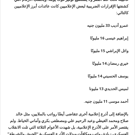
كشفتها الإقرارات الضريبية لبعض الإعلاميين كانت عائدات أبرز الإعلاميين
كالتالي
:
عمرو أديب 33 مليون جنيه
إبراهيم عيسى 16 مليونًا
وائل الإبراشي 15 مليونًا
خيري رمضان 14 مليونًا
يوسف الحسيني 14 مليونًا
لميس الحديدي 13 مليونا
أحمد موسى 11 مليون جنيه
.
بالإضافة إلى أذرع إعلامية أخرى تتقاضى أيضًا رواتب بالملايين، مثل خالد
صلاح ومحمد الغيطي وعبد الرحيم علي ومصطفى بكري وأماني الخياط. ولم
يقتصر الأمر على الأذرع الإعلامية، بل شهدت الأعوام الثلاثة التي تلت الانقلاب
العسكري، زيادة رواتب ومكافآت وبدلات الأذرع العسكرية “الجيش والشرطة
”