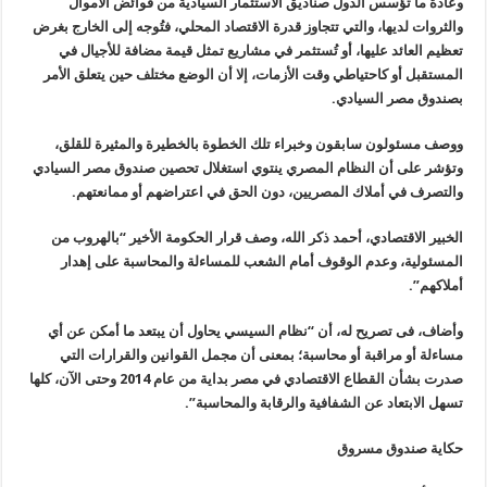
وعادة ما تؤسس الدول صناديق الاستثمار السيادية من فوائض الأموال
والثروات لديها، والتي تتجاوز قدرة الاقتصاد المحلي، فتُوجه إلى الخارج بغرض
تعظيم العائد عليها، أو تُستثمر في مشاريع تمثل قيمة مضافة للأجيال في
المستقبل أو كاحتياطي وقت الأزمات، إلا أن الوضع مختلف حين يتعلق الأمر
بصندوق مصر السيادي
.
ووصف مسئولون سابقون وخبراء تلك الخطوة بالخطيرة والمثيرة للقلق،
وتؤشر على أن النظام المصري ينتوي استغلال تحصين صندوق مصر السيادي
والتصرف في أملاك المصريين، دون الحق في اعتراضهم أو ممانعتهم
.
الخبير الاقتصادي، أحمد ذكر الله، وصف قرار الحكومة الأخير “بالهروب من
المسئولية، وعدم الوقوف أمام الشعب للمساءلة والمحاسبة على إهدار
أملاكهم
”.
وأضاف، فى تصريح له، أن “نظام السيسي يحاول أن يبتعد ما أمكن عن أي
مساءلة أو مراقبة أو محاسبة؛ بمعنى أن مجمل القوانين والقرارات التي
صدرت بشأن القطاع الاقتصادي في مصر بداية من عام 2014 وحتى الآن، كلها
تسهل الابتعاد عن الشفافية والرقابة والمحاسبة
”.
حكاية صندوق مسروق