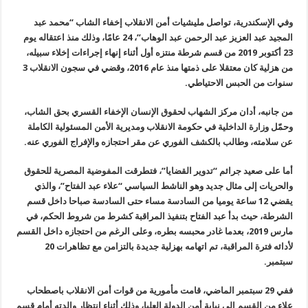
وفي الإسكندرية، تواصل مليشيات أمن الانقلاب إخفاء الشاب “محمد عبد
المجيد عبد العزيز عبد الرحمن عبد الوهاب”، 24 عامًا، وذلك منذ اعتقاله يوم
23
أكتوبر 2019 من قسم شرطة منتزه أول أثناء إنهاء إجراءات إخلاء سبيله،
من هزلية كان معتقلا على ذمتها منذ عام 2016، وقضي في سجون الانقلاب 3
سنوات من الحبس الاحتياطي
.
من جانبه، أدان مركز الشهاب لحقوق الإنسان الإخفاء القسري بحق الشاب،
وحمّل وزارة الداخلية في حكومة الانقلاب ومديرية الأمن المسئولية الكاملة
عن سلامته، وطالب بالكشف الفوري عن مقر احتجازه والإفراج الفوري عنه
.
أما على صعيد جرائم “تدوير القضايا”، فتطرقت المفوضية المصرية للحقوق
والحريات إلى مثال جديد وهو الناشط السياسي “علاء عبد الفتاح”، والذي
يقضي
12
ساعة يوميا من السادسة مساء حتى السادسة صباحا داخل قسم
الشرطة، حيث بدأ عبد الفتاح بتنفيذ المراقبة كشرط من شروط الحكم، في
مارس 2019، بعدما غادر محبسه بطره، وعلى الرغم من احتجازه داخل القسم
لأدائه فترة المراقبة، تم اتهامه بهزلية جديدة بالتزامن مع تظاهرات 20
سبتمبر
.
ففي 29 سبتمبر الماضي، قامت مأمورية من قوات أمن الانقلاب باصطحاب
علاء من القسم إلى نيابة أمن الدولة العليا، وذلك أثناء انتظار والدته أمام قسم