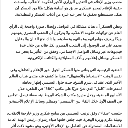
منصب وزير الإعلام فى التعديل الوزاري الأخير لحكومة الانقلاب، وأُسندت
حقيبة الإعلام لمحرر عسكري سابق هو أسامة هيكل؛ ظنًا من العسكر أن
هيكل سيستطيع تحقيق ما عجز عنه غيره من أذناب العسكر والمطبلاتية
.
ويظن العسكر أن هناك مشكلة في التواصل وإيصال صورة واضحة إلى الرأي
العام عن توجّهات حكومة الانقلاب، ولا يدركون أن الشعب المصري يفهمهم
جيدًا ويعرف مؤامراتهم وعمالتهم وفسادهم، ولذلك نجح الفنان والمقاول
محمد علي فى الوصول إلى الشعب المصري بكل فئاته من خلال عدة
فيديوهات عبر وسائل التواصل الاجتماعي، وحقق من التأثير ما يعجز عنه
العسكر بوسائل إعلامهم وبآلاف المطبلاتية والكتائب الإلكترونية
.
القضية الرئيسية التي يعانى منها العسكر الجهل بدور الإعلام والتجاهل، وفى
نفس الوقت “الاستعباط والاستهبال”، وهذا ما كشف عنه منتدى شباب العالم
الأخير الذى عقد فى شرم الشيخ، حيث حاول السيسي إظهار تجاهله
لمقترحات
“
كامل” الذي شنّ حربًا على مكتب
“BBC”
في القاهرة خلال
الأسابيع الماضية، وجعل مديرة مكتب الشبكة البريطانية، صفاء فيصل، تجلس
في الصف الأول خلال اللقاء بين “السيسي” وممثلي وسائل الإعلام الأجنبية.و
جلست “صفاء”، وفق ترتيب السيسي بين سامح شكري وزير خارجية الانقلاب،
ونبيلة مكرم وزيرة الهجرة، فيما جلس خلفها ضياء رشوان، رئيس الهيئة العامة
للاستعلامات المسئولة عن التعامل مع الإعلام الأجنبي، وهو مشهد لافت أثار