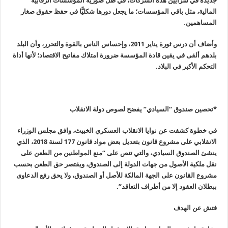
جديدة في شرايين هذه الشركات، في ظل صورية المؤسسات الرقابية
المالية، مثل باقي المؤسسات؛ ما يجعل دورها شكليًّا في حفظ حقوق صغار
المساهمين
.
وأضاف أن درس ثورة يناير 2011، وإحساس الناس بالقوة والتحرر، وأن البلد
بلدهم ألقى في يقين قادة المؤسسة ضرورة امتلاك مفاتيح الاقتصاد؛ لأنها أداة
التحكم الأكبر في البلاد
.
*تحصين صندوق “السيادي” يفضح لصوص دولة الانقلاب
في خطوة كشفت عن نوايا الانقلاب العسكري الخبيث، وافق مجلس الوزراء
الانقلابي على مشروع قانون بتعديل بعض مواد قانون 177 لسنة 2018، الذي
ينشئ الصندوق السيادي، والتي تنص على “منع المواطنين من الطعن على
نقل ملكية الأصول من جهات الدولة إلى الصندوق، ويقتصر حق الطعن بحسب
مشروع القانون على الجهة المالكة للأصل أو الصندوق، ولا يحق رفع الدعاوى
ببطلان العقود إلا من أطراف التعاقد
”.
فتش عن الهدف