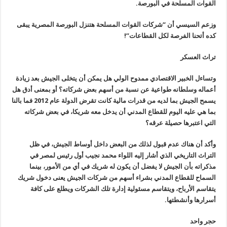
القوات المسلحة في البورصة
.
وزعم السيسي أن “شركات القوات المسلحة هتنزل البورصة المصرية يبقى
كده أتحنا الفرصة لكل القطاعات
”!
تراث العسكر
وتساءل الخبير الاقتصادي ممدوح الولي هل يمكن أن يتخلى الجيش بعد زيادة
أعماله وسلطانه طواعية عن نسبة من أسهم بعض شركاته؟ أو بمعنى أدق هل
يسمح الجيش بما لديه من قدرات مالية كانت تقرض الدولة عام 2012 فما بالنا
بما هي عليه اليوم للقطاع المدني أن يدخل معه شريكا، في بعض شركاته
التي اعتبرها حصيلة عرقه؟
وأكد أن هناك عدم قبول لذلك من البعض داخل أوساط الجيش، في ظل
التراث التاريخي الذي أشار إليه اللواء محمد نجيب أول رئيس لمصر في
مذكراته بأن الجيش لا يفضل أن يكون له شريك في أي من الأمور، بينما
السماح للقطاع المدني بشراء أسهم من شركات الجيش يعنى دخول شريك
يتقاسم الأرباح، ويتقاسم مسئولية إدارة تلك الشركات ويطلع على كافة
أسرارها وأنشطتها
.
حجر واحد