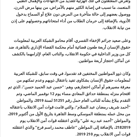
وتعرض المعتقلون في تلك الهزلية للعديد من الانتهاكات والإهمال الطبي
المتعمد، ما تسبب في إصابة الكثير منهم بالأمراض، من بينها مرض الدرن،
ووصول بعضهم إلى حالة متأخرة من المرض دون علاج أو السماح بدخول
الأدوية، بالإضافة إلى حرمان الطلاب من أداء امتحاناتهم وحصولهم على إذن
من نيابة الانقلاب
.
وعلى صعيد جرائم الإخفاء القسري، أقام محامو الشبكة العربية لمعلومات
حقوق الإنسان أربعة طعون قضائية أمام محكمة القضاء الإداري بالقاهرة، ضد
كل من وزير الداخلية في حكومة الانقلاب، والنائب العام، لإلزامهما بالكشف
عن أماكن احتجاز أربعة مواطنين
.
وكان ذوو المواطنين المختفين قد تقدموا، في وقت سابق، للشبكة العربية
لمعلومات حقوق الإنسان بشكاوى تفيد باعتقال ذويهم وعدم تمكنهم من
معرفة مصيرهم أو أماكن احتجازهم، وهم: “حسن عبد الحميد حسن”، الذي تم
اقتحام منزله بمنطقة حدائق المعادي مساء يوم 12 نوفمبر الماضي، وتم
التقدم ببلاغ بشأنه للنائب العام حمل رقم 51251 لسنة 2019، والمواطن
“أحمد شريف رمضان عبد السلام”، والتي قامت قوات أمن الانقلاب باعتقاله
من محل عمله بمنطقة الموسكي وسط القاهرة بتاريخ اﻷول من أكتوبر 2019،
والمواطن “أحمد عبد ربه علي” والذي اعتقلته قوات أمن الانقلاب يوم
2182019، بالإضافة إلى المواطن
“
عاطف محمد راسم فرج” والذي اعتقلته
قوات أمن الانقلاب يوم 210 2019
.