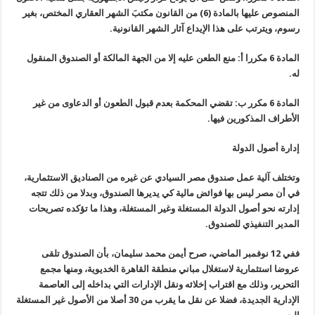
المنصوص عليها بالمادة (6) من القانون مكتبَ الشهر العقاري المختص، بغير
رسوم، ويترتب على هذا الإيداع آثار الشهر القانونية
.
المادة 6 مكررا أ: منع الطعن عليه إلا من الجهة المالكة أو الصندوق المنقول
له
.
المادة 6 مكرر ب: تقضي المحكمة بعدم قبول الطعون أو الدعاوى من غير
الأطراف المذكورين فيها
.
إدارة أصول الدولة
وتختلف آلية عمل صندوق مصر السيادي عن غيره من الصناديق الاستثمارية،
في أن مصر ليس بها فوائض مالية كي يديرها الصندوق، وبدلا من ذلك تتجه
إدارته نحو أصول الدولة المستغلة وغير المستغلة، وهذا ما تؤكده تصريحات
المدير التنفيذي للصندوق
.
ففي 12 نوفمبر الماضي، صرح أيمن محمد سليمان، بأن الصندوق تلقى
عروضا استثمارية لاستغلال مباني منطقة القاهرة الخديوية، ومنها مجمع
التحرير، وذلك مع اقتراب إخلائه ونقل الإدارات التي بداخله إلى العاصمة
الإدارية الجديدة، فضلا عن نقل ما يقرب من 30 أصلا من الأصول غير المستغلة