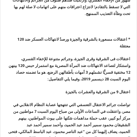
شهور من الإخفاء القسري، وارتُكبت ضدهم صنوف من الجرائم والانتهاكات
التي لا تسقط بالتقادم؛ لانتزاع اعترافات منهم على اتهامات لا صلة لهم بها
تحت وطأة التعذيب الممنهج
.
* اعتقالات مسعورة بالشرقية والجيزة ورصدٌ لانتهاكات العسكر ضد 120
معتقلة
اعتقالات فى الشرقية وقرى الجيزة، وجرائم متنوعة للإخفاء القسري،
واستنكار لتصاعد الانتهاكات ضد المرأة المصرية مع استمرار حبس 120 بينهن
12 مختفية قسريًّا تشملهم 3 أمهات بأطفالهن الرضع، هو ما تضمنه حصاد
اليوم السبت 28 ديسمبر 2019، وفيما يلي التفاصيل
:
اعتقال 9 من الشرقية والعشرات بالجيزة
تواصلت جرائم الاعتقال التعسفي التي تنتهجها عصابة النظام الانقلابي في
مصر، واعتقلت في الساعات الأولى من صباح اليوم السبت 7 مواطنين من
مركز أبو كبير، عقب حملة مداهمات شنّتها على بيوت المواطنين، بينهم
الشقيقان محمود سمير أحمد عبد الحميد، وأحمد سمير أحمد عبد
الحميد، يضاف إليهما كل من “عبد الناصر محمود، عبد الباسط المالكي، فتحى