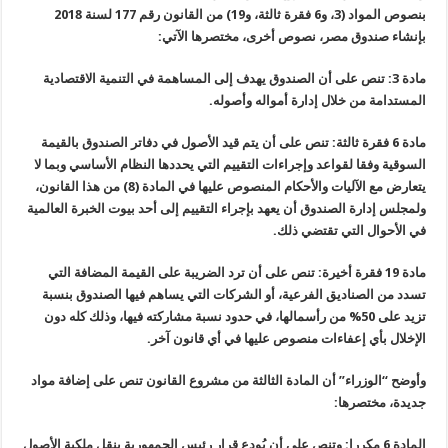
بنصوص المواد (3، و6 فقرة ثالثة، و19) من القانون رقم 177 لسنة 2018
بإنشاء صندوق مصر، نصوص أخرى، مختصرها الآتي
:
مادة 3: تنص على أن الصندوق يهدف إلى المساهمة في التنمية الاقتصادية
المستدامة من خلال إدارة أمواله وأصوله
.
مادة 6 فقرة ثالثة: تنص على أن يتم قيد الأصول في دفاتر الصندوق بالقيمة
السوقية وفقا لقواعد وإجراءات التقييم التي يحددها النظام الأساسي وبما لا
يتعارض مع الآليات والأحكام المنصوص عليها في المادة (8) من هذا القانون،
ولمجلس إدارة الصندوق أن يعهد بإجراء التقييم إلى أحد بيوت الخبرة العالمية
في الأحوال التي تقتضي ذلك
.
مادة 19 فقرة أخيرة: تنص على أن ترد الضريبة على القيمة المضافة التي
تسدد من الصناديق الفرعية، أو الشركات التي يساهم فيها الصندوق بنسبة
تزيد على 50% من رأسمالها، في حدود نسبة مشاركته فيها، وذلك كله دون
الإخلال بأي إعفاءات منصوص عليها في أي قانون آخر
.
وأوضح “الوزراء” أن المادة الثالثة من مشروع القانون تنص على إضافة مواد
جديدة، مختصرها
:
المادة 6 مكررا: وتنص على أن يُودع قرار رئيس الجمهورية بنقل ملكية الأصول