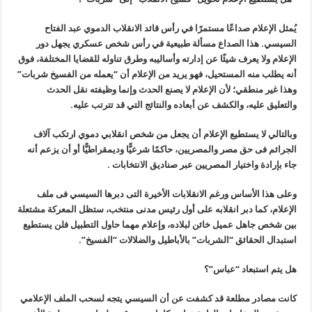
يُمثل الإعلام صداعًا مستمرًا في رأس قائد الانقلاب الدموي عبد الفتاح
السيسي. هذا الصداع مسألة طبيعية في رأس شخص عسكري يجهل دور
الإعلام ولا يعرف شيئًا عن إدارته وأساليبه وطرق تناوله للقضايا المختلفة، فوق
أنه يطلب منه المستحيل، فهو يريد من الإعلام أن “يعمله من الفسيخ شربات”
وهذا غير منطقي؛ لأن الإعلام لا يصنع الحدث وإنما وظيفته نقل الحدث
والتعليق عليه، والكشف عن أبعاده والنتائج التي قد تترتب عليه
.
وبالتالي لا يستطيع الإعلام أن يجعل من شخص انقلابي دموي ارتكب آلاف
الجرائم فى حق مصر والمصريين، حاكمًا شرعيًّا وديمقراطيًّا أو أن يزعم أنه
جاء بإرادة واختيار المصريين عبر صناديق الانتخابات
.
وعلى هذا الأساس ورغم الانقلابات الأخيرة التى دبرها السيسي فى ملف
الإعلام، كما دبر انقلابه على أول رئيس مدنى منتخب، ستظل المعركة مشتعلة
بين شخص جاهل عميل خائن لبلاده، وإعلام مهما حاول التطبيل فلن يستطيع
استبدال الحقائق “الشربات” بالأباطيل والضلالات “الفسيخ
”.
هل يتم استبعاد “عباس”؟
كانت مصادر مطلعة قد كشفت عن أن السيسي يتجه لسحب الملف الإعلامي