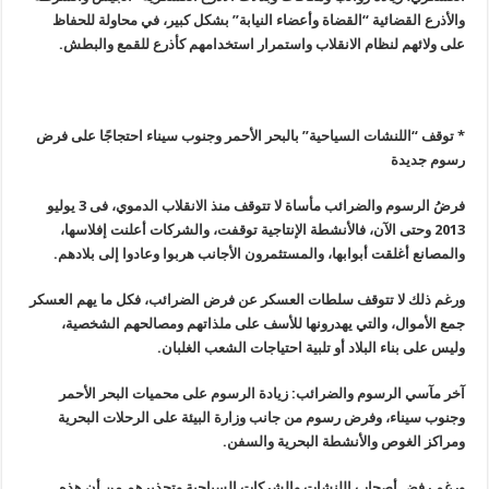
والأذرع القضائية “القضاة وأعضاء النيابة” بشكل كبير، في محاولة للحفاظ
على ولائهم لنظام الانقلاب واستمرار استخدامهم كأذرع للقمع والبطش
.
* توقف “اللنشات السياحية” بالبحر الأحمر وجنوب سيناء احتجاجًا على فرض
رسوم جديدة
فرضُ الرسوم والضرائب مأساة لا تتوقف منذ الانقلاب الدموي، فى 3 يوليو
2013
وحتى الآن، فالأنشطة الإنتاجية توقفت، والشركات أعلنت إفلاسها،
والمصانع أغلقت أبوابها، والمستثمرون الأجانب هربوا وعادوا إلى بلادهم
.
ورغم ذلك لا تتوقف سلطات العسكر عن فرض الضرائب، فكل ما يهم العسكر
جمع الأموال، والتي يهدرونها للأسف على ملذاتهم ومصالحهم الشخصية،
وليس على بناء البلاد أو تلبية احتياجات الشعب الغلبان
.
آخر مآسي الرسوم والضرائب: زيادة الرسوم على محميات البحر الأحمر
وجنوب سيناء، وفرض رسوم من جانب وزارة البيئة على الرحلات البحرية
ومراكز الغوص والأنشطة البحرية والسفن
.
ورغم رفض أصحاب اللنشات والشركات السياحية وتحذيرهم من أن هذه