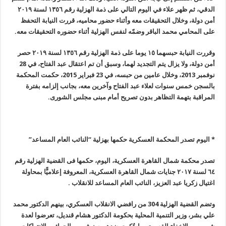
الدقي، ثم ظهر علاء في اليوم التالي على ذمة الهزلية رقم ١٣٥٦ لسنة ٢٠١٩
أمن دولة، وخلال التحقيقات معه وأثناء حضور محاميه، قررت النيابة التحفظ
على المحامي محمد الباقر وضمّه لنفس الهزلية أثناء حضوره التحقيقات معه
.
وقررت النيابة حبسهما ١٥ يوما على ذمة الهزلية رقم ١٣٥٦ لسنة ٢٠١٩ حصر
أمن دولة، ولا يزال يتم التجديد لهما، وسبق أن تم اعتقال عبد الفتاح، في 28
نوفمبر 2013، وخلال عامين من حبسه، في 23 فبراير 2015، حكمت المحكمة
بالسجن خمس سنوات لعلاء عبد الفتاح وآخرين معه، بجانب إلزامه بفترة
المراقبة بتهمة التظاهر بدون تصريح أمام مبنى مجلس الشورى
.
* اليوم تصدر المحكمة العسكرية حكمها بهزلية “النائب العام المساعد
”
تصدر محكمة شمال القاهرة العسكرية، اليوم، حكمها فى القضية الهزلية رقم
٦٤
لسنة ٢٠١٧ جنايات شمال القاهرة العسكرية، المعروفة إعلاميًّا بمحاولة
اغتيال زكريا عبد العزيز، النائب العام المساعد للانقلاب
.
وتضم القضية الهزلية 304 من رافضي الانقلاب العسكري، بينهم الدكتور محمد
علي بشر، وزير التنمية المحلية بحكومة الدكتور هشام قنديل، تعرضوا لعدة