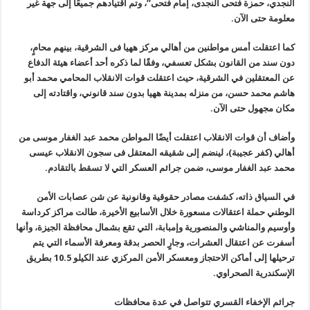
النجدي، حمزة فتحى النجدى، إمام فتحى”، وتم اقتيادهم جميعًا إلى جهة غير
معلومة حتى الآن
.
كما اعتقلت أمس مواطنين من أهالي مركز ههيا فى الشرقية، بينهم محامٍ،
دون سند من القانون بشكل تعسفي، وفقًا لما ذكره أحد أعضاء هيئة الدفاع
عن المعتقلين في الشرقية، حيث اعتقلت قوات الانقلاب المحامي محمد أبو
هاشم محمد حسن، من منزله بمدينة ههيا بدون سند قانوني، واقتادته إلى
مكان مجهول حتى الآن
.
وأضاف أن قوات الانقلاب اعتقلت أيضًا المواطن محمد عبد الغفار موسى من
أهالي (كفر عجيبة)، لينضم إلى شقيقه المعتقل فى سجون الانقلاب عيسى
محمد عبد الغفار موسى، ضمن جرائم العسكر التي لا تسقط بالتقادم
.
في السياق ذاته، كشفت مصادر حقوقية وقانونية عن شن عصابات الأمن
الوطني حملة اعتقالات مسعورة خلال الأسابيع الأخيرة، طالت مراكز كرداسة
وأوسيم والمناشي والمنصورية وإمبابة، التي تقع بشمال محافظة الجيزة، وأنها
أسفرت عن اعتقال العشرات، وجارٍ الحصر بدقة ومعرفة الأسماء التي يتم
ترحيلها إلى أماكن الاحتجاز ومعسكر الأمن المركزي عند الكيلو 10.5 بطريق
الإسكندرية الصحراوي
.
جرائم الإخفاء القسري تتواصل في عدة محافظات