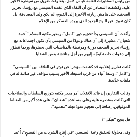
من رئيس المخابرات العامة عباس كامل، بعد وقت طويل من سيطرة الأخير
عليه. وكشفت المصادر عن أن اللقاء الذي عقده السيسي مع رؤساء تحرير
الصحف، على هامش زيارته الأخيرة إلى الفيوم، لم يكن وليد المصادفة، بل
كان تعبيرًا عن النهج الجديد الذي يريده العسكر من الإعلام
.
وأكدت أن السيسي بدأ تحجيم دور “كامل”، ومدير مكتبه المقدّم “أحمد
شعبان”، مشيرة إلى أن هناك وعودًا من السيسي بأن تكون اجتماعاته مع
رؤساء تحرير الصحف دورية ومرتبطة بالمناسبات التي يحضرها، وربما تتطوّر
إلى دعوات خاصة تُوجّه إليهم من أجل مناقشة بعض القضايا
.
كانت تقارير إعلامية قد كشفت مؤخرا عن توتر في العلاقة بين “السيسي
”
و”كامل”، وسط أنباء عن قرب استبعاد الأخير بسبب مواقف غير صائبة له في
ملفات عدّيدة
.
وقالت التقارير، إن قائد الانقلاب أمر مدير مكتبه بتوزيع السلطات والصلاحيات
التي كانت مقتصرة عليه وعلى مساعده “شعبان”، على عدد أكبر من الضباط
الموثوقين، إضافة إلى تحجيم نفوذ نجله “محمود
”.
هل ينجح “هيكل”؟
وفى محاولة لتحقيق رغبة السيسي “في إنتاج الشربات من الفسيخ”، أُعيد