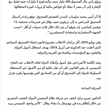
ويبلغ رأس مال الصندوق 200 مليار جنيه، والمدفوع 5 مليارات جنيه فقط، مع
الإشارة إلى أن مصر لا تملك أي فوائض مالية أو ثروات كبيرة لاستغلالها
.
إلا أن أيمن محمد سليمان، المدير التنفيذي للصندوق، توقع زيادة رأسمال
الصندوق المرخص به إلى تريليون جنيه، وقال في تصريحات صحفية، 12
نوفمبر الماضي، إنه يتوقع أن يتم ذلك خلال ثلاث سنوات أو أقل “حسب
الشهية الاستثمارية واستجابة المستثمرين
”.
وفي يوليو 2018، أقر برلمان الانقلاب مشروع قانون إنشاء الصندوق السيادي،
الذي أعلنت عنه الحكومة في أبريل 2018؛ بهدف استغلال أصول الدولة،
والتعاون مع المؤسسات والصناديق العربية والدولية
.
وتعد الكلمة الأخيرة في نقل أصول وأملاك الدولة لقائد الانقلاب عبد الفتاح
السيسي، إذ ينص القانون على أن نقل ملكية أي من الأصول غير المستغلة
المملوكة للدولة إلى الصندوق أو أي من الصناديق التي يؤسسها يكون بقرار
منه
.
السرقة المباحة
الدكتور عمرو دراج، كشف عن سرقة نظام السيسي لأموال الشعب المصري
من خلال إطلاق يده في بيع ونقل ما يشاء، وقال: “الأمر واضح، السيسي يريد