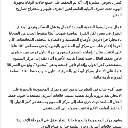
كسر بالحوض، مشيرة إلى أنّه تم التحفظ على جميع حالات الوفاة مجهولة
الهوية تحت تصرف النيابة العامة، لحين التعرف عليهم واستخراج تصاريح
الدفن
.
عمال مصر ليسوا الضحية الوحيدة لإهمال وفشل العسكر وتردي أوضاع
الطرق في مصر، لكن الفترة الماضية شهدت أيضًا سقوط العديد من الضحايا
بالانتحار؛ جراء تردي الأوضاع المعيشية والاقتصادية بمختلف المحافظات، كان
آخرها إقدام شاب من مركز أبو المطامير بالبحيرة يُدعى مصطفى “18 عامًا”
على الانتحار متأثرا بإصابته بتسمم فسفوري؛ جراء تناول قرص مبيد حشري
خاص بحفظ الغلال، حيث لفظ أنفاسه الأخيرة أثناء نقله إلى مركز السموم
بمستشفى كفر الدوار، وإقدام تاجر أقمشة يدعى “محمود”، يبلغ من العمر 38
عاما، على الانتحار بمركز أبو كبير بالشرقية، بتناول حبوب حفظ الغلة السامة
لمروره بأزمة مالية
.
فيما أقدم شاب في العشرينيات من عمره بمركز المحمودية بالبحيرة على
الانتحار، بعد مروره بأزمة نفسية بسبب خلافات أسرية، مستخدما حبوب حفظ
الغلال السامة؛ حيث جرى نقله إلى مركز السموم بمستشفى كفر الدوار، إلا
أنه لفظ أنفاسه الأخيرة عقب وصوله إلى المستشفى
.
وشهد مركز المحمودية بالبحيرة حالة انتحار طفل في المرحلة الإعدادية؛
بسبب خلافات أسرية، وجرى تشييع جنازته صباح اليوم
.