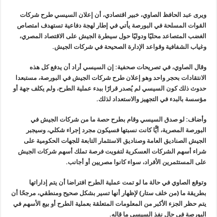
ويرى عبد الحافظ الصاوي، خبير اقتصادي، أن إعلان السيسي طرح شركات
القوات المسلحة في البورصة يأتي في إطار لهجة دفاعية تستهدف امتصاص
الغضب المتصاعد محليًا ودوليًا حول سيطرة الجيش على الاقتصاد المصري،
وغياب الشفافية وقواعد الإدارة الصحيحة في شركات الجيش
.
وقال الصاوي، في تصريحات صحفية: إن السيسي أراد أن يدفع كل هذه
الانتقادات بحجر واحد وهو إعلان طرح شركات الجيش في البورصة، مستبعدا
حدوث ذلك كون السيسي لم يُصدر قرارًا ببدء عملية الطرح، ولم يكلف جهة أو
مؤسسة بالبدء في التجهيز والاستعداد لذلك
.
وأضاف: لو صدق السيسي وقام بطرح حصة ما من شركات الجيش في
البورصة المصرية، أيًّا كانت نسبتها فسيكون مجرد إجراء شكلي، وسيجبر
الجيش الصناديق العامة وصناديق الاستثمار التابعة للجهات الحكومية على
شراء أسهم الشركات العسكرية لتفويت فرصة تملك أسهم شركات الجيش
على المستثمرين الأفراد، سواء كانوا مصريين أو أجانب
.
وتوقع الصاوي في حالة ما لو تمت عملية الطرح افتراضا أن يتم إداراتها
بطريقة ما (من خلف ستار) لإظهار أنها تسير بشكل صحيح ومنطقي، مرجحًا أن
يتم حظر الجزء الأكبر من المعلومات المتعلقة بعملية الطرح أو بيع الأسهم في
البورصة في حال نفذ السيسي ما قاله
.