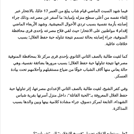
فيما شهد السبت الماضي قيام شاب يبلغ من العمر 17 عامًا، بالانتحار عبر
إلقاء نفسه من أعلى سطح منزله بإمبابة؛ ما أسفر عن مصرعه، وذلك جراء
إصابته بأزمة نفسية بسبب تردي الأحوال المعيشية. وشهد الأربعاء الماضي
إقدام 4 مواطنين على الانتحار؛ حيث لقي فلاح مصرعه بإحدى قرى محافظة
المنوفية، جراء إصابته بحالة تسمم نتيجة تناوله حبة حفظ الغلال؛ بسبب
خلافات عائلية
.
كما لقيت طالبة بالصف الثاني الثانوي بإحدى قرى مركز تلا بمحافظة المنوفية
مصرعها نتيجة تناولها حبة حفظ الغلال؛ بسبب مرورها بضائقة نفسية، وهي
حالة يعاني منها آلاف الشباب خوفًا من ضياع مستقبلهم وأحلامهم تحت بيادة
العسكر
.
وفي كفر الشيخ، لقيت طالبة بالصف الثاني الإعدادي مصرعها، إثر تناولها حبة
حفظ الغلال المعروفة بـ”الحبة القاتلة”، داخل منزل أسرتها بقرية شباس
الشهداء، التابعة لمركز دسوق، جراء مشادة كلامية بينها وبين والدها بسبب
المذاكرة
.
*هل يستطيع الإعلام تحويل “فسيخ الانقلاب” إلى “شربات”؟