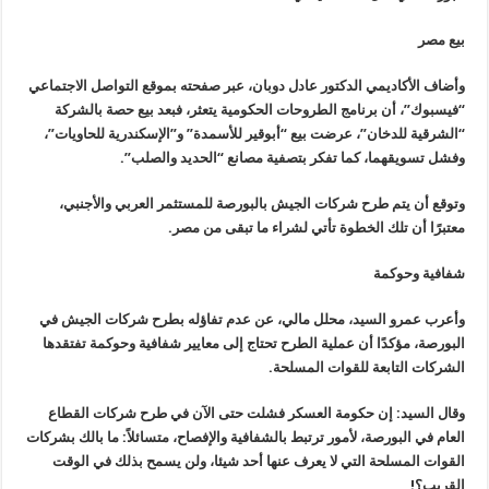
بيع مصر
وأضاف الأكاديمي الدكتور عادل دوبان، عبر صفحته بموقع التواصل الاجتماعي
“
فيسبوك”، أن برنامج الطروحات الحكومية يتعثر، فبعد بيع حصة بالشركة
“
الشرقية للدخان”، عرضت بيع “أبوقير للأسمدة” و”الإسكندرية للحاويات”،
وفشل تسويقهما، كما تفكر بتصفية مصانع “الحديد والصلب
”.
وتوقع أن يتم طرح شركات الجيش بالبورصة للمستثمر العربي والأجنبي،
معتبرًا أن تلك الخطوة تأتي لشراء ما تبقى من مصر
.
شفافية وحوكمة
وأعرب عمرو السيد، محلل مالي، عن عدم تفاؤله بطرح شركات الجيش في
البورصة، مؤكدًا أن عملية الطرح تحتاج إلى معايير شفافية وحوكمة تفتقدها
الشركات التابعة للقوات المسلحة
.
وقال السيد: إن حكومة العسكر فشلت حتى الآن في طرح شركات القطاع
العام في البورصة، لأمور ترتبط بالشفافية والإفصاح، متسائلاً: ما بالك بشركات
القوات المسلحة التي لا يعرف عنها أحد شيئا، ولن يسمح بذلك في الوقت
القريب؟
!