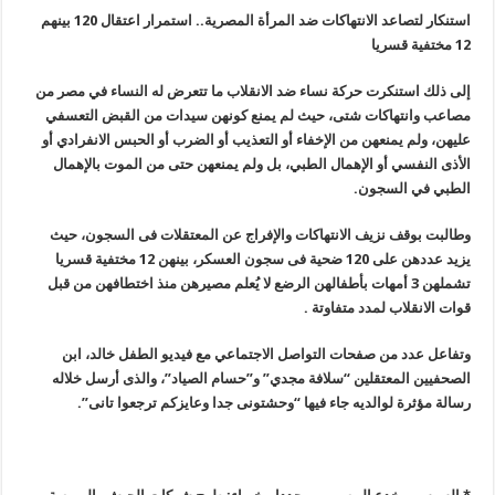
استنكار لتصاعد الانتهاكات ضد المرأة المصرية.. استمرار اعتقال 120 بينهم
12 مختفية قسريا
إلى ذلك استنكرت حركة نساء ضد الانقلاب ما تتعرض له النساء في مصر من
مصاعب وانتهاكات شتى، حيث لم يمنع كونهن سيدات من القبض التعسفي
عليهن، ولم يمنعهن من الإخفاء أو التعذيب أو الضرب أو الحبس الانفرادي أو
الأذى النفسي أو الإهمال الطبي، بل ولم يمنعهن حتى من الموت بالإهمال
الطبي في السجون
.
وطالبت بوقف نزيف الانتهاكات والإفراج عن المعتقلات فى السجون، حيث
يزيد عددهن على 120 ضحية فى سجون العسكر، بينهن 12 مختفية قسريا
تشملهن 3 أمهات بأطفالهن الرضع لا يُعلم مصيرهن منذ اختطافهن من قبل
قوات الانقلاب لمدد متفاوتة
.
وتفاعل عدد من صفحات التواصل الاجتماعي مع فيديو الطفل خالد، ابن
الصحفيين المعتقلين “سلافة مجدي” و”حسام الصياد”، والذى أرسل خلاله
رسالة مؤثرة لوالديه جاء فيها “وحشتونى جدا وعايزكم ترجعوا تانى
”.