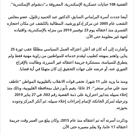
القضية
108
جنايات عسكرية الإسكندرية، المعروفة بـ”دنشواى الإسكندرية
”.
أيضا جددت أسرة البرلماني السابق، الدكتور عبد الحميد زغلول، عضو مجلس
الشعب عام 2005 عن مركز إدكو ورشيد، المطالبة بالكشف عن مكان احتجازه
القسرى منذ اعتقاله يوم 23 نوفمبر 2019 من منزله بالإسكندرية، واقتياده
لجهة غير معلومة حتى الآن
.
وأشارت إلى أنه كان قد أعلن اعتزاله العمل السياسي مطلقًا عقب ثورة 25
يناير، واهتم بمهنته كطبيب ليقدم خدماته للمواطنين من زاوية مهنية فقط ولم
يتطرق للسياسة، مستنكرة جريمة اعتقاله غير المبررة، وطالبت بالإفراج
الفوري عنه، أو عرضه على جهات التحقيق إن كان متهمًا في أية قضايا
.
ومنذ ما يزيد على 11 شهرا، تخفى قوات الانقلاب بالقليوبية المواطن “عاطف
سيد علي صابر سنجر”- 21 عامًا- يقيم بأبو زعبل بمحافظة القليوبية، وذلك منذ
إخلاء سبيله بتدابير احترازية على ذمة القضية رقم 502، في 27 يناير
2019
وترحيله لمركز الخانكة، لإتمام إجراءات إخلاء سبيله، ثم أنكر المركز وجوده
بحوزته
.
وذكرت أسرته أنه تم اعتقاله منذ عام 2015، وكان يبلغ من العمر وقت جريمة
اعتقاله 17 عاما، ولا يعلم مصيره حتى الآن
.