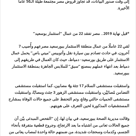
إلى وقت صدور البيانات، قد تجاوز قروض مصر مجتمعة طيلة الـ50 عاما
الأخيرة
.
*قبل نهاية 2019.. مصر تفقد 22 من عمال “استثمار بوسعيد
”
لقي 22 عاملًا من عمال منطقة الاستثمار ببورسعيد مصرعهم وأُصيب 7
آخرون، في حادث تصادم بين سيارة نقل وأتوبيس “ميني باص” يحمل عمال
الاستثمار على طريق بورسعيد- دمياط، حيث كان العمال في طريقهم إلى
دمياط بعد انتهاء عملهم بمصنع “سبق” للملابس الجاهزة بمنطقة الاستثمار
ببورسعيد
.
واستقبلت مستشفى السلام 17 جثة و4 مصابين، كما استقبلت مستشفى
التضامن مُصابَيْن، واستقبلت مستشفى الزهور 3 جثث ومصابًا، واستقبلت
مستشفى الحميات حالتي وفاةٍ، وتم التحفظ على جميع حالات الوفاة بمشارح
المستشفيات المذكورة لحين التعرف على هويتهم
.
وقالت مديرية الصحة ببورسعيد، في بيان لها، إن “الفحص المبدئى بيّن أن
جميع الحالات تعانى من اشتباه ما بعد الارتجاج، وجروح قطعية متفرقة بأنحاء
الجسم، وكدمات وسحجات شديدة، من ضمنهم حالة واحدة لمصاب يعانى من