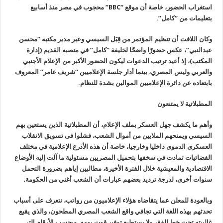
استغراب الحضور، خاصة أن موقع
“BBC”
محجوب في مصر منذ أسابيع
بتعليمات من
“
كامل
”.
وكان اللافت أن تنظيم المؤتمر من قِبَل السيسي وعبر مدير مكتبه “محسن
عبدالنبي”، عكس حضورًا واضحًا لخليفة “كامل” في منصبه القديم (إدارة
المكتب)، إذ أعيد ترتيب الدعوات ليكون الحضور الأكبر من الإعلام الأجنبي
والعربي وليس المصري، بينما أدار جلسة الإعلاميين “شريف عامر” المعروف
بابتعاده عن دائرة الإعلاميين الموالين بشدة للنظام
.
المطبلاتية لا يمتنعون
وأهم ما يكشف جهل العسكر بملف الإعلام، أن المطبلاتية الذين يستعين بهم
السيسي ويمنحهم الملايين من أموال الشعب، فشلوا فى تسويق الانقلاب
العسكرى الدموى داخليا وخارجيا، خاصة أن هذه الأذرع الإعلامية في مختلف
الفضائيات تمادت في سخفها بتحميل المصريين مسئولية ما آلت إليه الأوضاع
الاقتصادية والمعيشية خلال الفترة الأخيرة، مطالبين إياهم بضرورة التحمل
سنوات أخرى، لدرجة ترديد بعضهم عبارات أن الشعب أغني من الحكومة
.
وبالعودة للمعلن عما يتقاضاه هؤلاء الإعلاميون من رواتب، نتعرف على أسباب
تحدثهم بهذه اللغة التي تجافي واقع الشعب المصري المطحون، والذي يقبع
غالبيته تحت خط الفقر ولا يستطيع توفير قوت يومه. وبحسب الأرقام التي