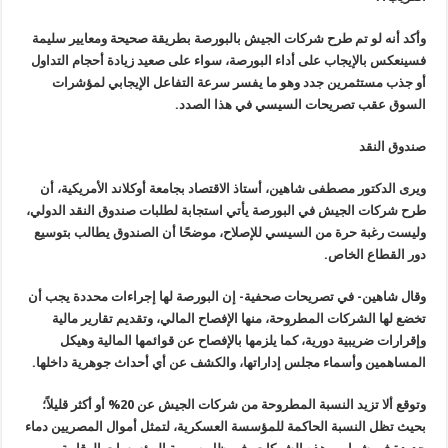
وأكد أنه لو تم طرح شركات الجيش بالبورصة بطريقة صحيحة ومعايير سليمة
فسينعكس بالإيجاب على أداء البورصة، سواء على صعيد زيادة أحجام التداول
أو جذب مستثمرين جدد وهو ما يفسر سرعة التفاعل الإيجابي لمؤشرات
السوق عقب تصريحات السيسي في هذا الصدد
.
صندوق النقد
ويرى الدكتور مصطفى شاهين، أستاذ الاقتصاد بجامعة أوكلاند الأمريكية، أن
طرح شركات الجيش في البورصة يأتي استجابة لطلبات صندوق النقد الدولي،
وليست رغبة حرة من السيسي للإصلاح، موضحًا أن الصندوق يطالب بتوسيع
دور القطاع الخاص
.
وقال شاهين- في تصريحات صحفية- إن البورصة لها إجراءات محددة يجب أن
تخضع لها الشركات المطروحة، منها الإفصاح المالي، وتقديم تقارير مالية
وإقرارات ضريبية دورية، كما يلزمها بالإفصاح عن قوائمها المالية وهيكل
المساهمين وأسماء مجلس إداراتها، والكشف عن أي أحداث جوهرية داخلها
.
وتوقع ألا تزيد النسبة المطروحة من شركات الجيش عن 20% أو أكثر قليلاً؛
بحيث تظل النسبة الحاكمة للمؤسسة العسكرية، لتمثل أموال المصريين دماء