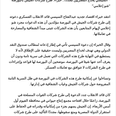
* السيسي يخدع المصريين مجددا.. خبراء: طرح شركات الجيش بالبورصة
“شو إعلامي
”
انتقد خبراء اقتصاد تجديد عبدالفتاح السيسي قائد الانقلاب العسكري دعوته
إلى طرح شركات الجيش في البورصة مؤكدين أن هذه الدعوات مجرد شو
إعلامي لإيهام المتابعين بأن هذه الشركات تتبنى مبدأ الشفافية والمصارحة
في تعاملاتها
.
وقال الخبراء إن دعوة السيسي تأتي في إطار إذعانه لمطالب صندوق النقد
الدولي وهي تهدف لخداع المصريين وليست حقيقية على الإطلاق لأنه لا
يستطيع في النهاية طرح هذه الشركات التي تعمل فى سرية تامة ودون أن
يعرف أحد عنها شيئا في البورصة، موضحين أن البورصة لها قواعد وإجراءات
في طرح الشركات لا تتوافق مع تعاملات العسكر
.
وتساءلوا عن إمكانية طرح هذه الشركات في البورصة في ظل السرية التامة
المفروضة حول شركات الجيش وغياب الشفافية في إدارتها
.
كان قائد الانقلاب جدد الدعوة إلى طرح شركات القوات المسلحة في
البورصة، زاعمًا خلال افتتاحه مجمع إنتاج حيواني في محافظة الفيوم أول
أمس الأربعاء، إن الجيش يسهم بجزء من إمكانياته وقدراته في الحفاظ على
استقرار الدولة المصرية ومنع سقوطها، مجددًا التأكيد على طرح شركات