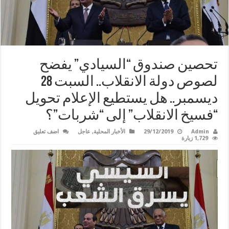
تحصين صندوق “السيادي” يفضح
لصوص دولة الانقلاب.. السبت 28
ديسمبر.. هل يستطيع الإعلام تحويل
“فسيخ الانقلاب” إلى “شربات”؟
Admin
29/12/2019
الأخبار المحلية
,
عاجل
اضف تعليق
1,729 زيارة