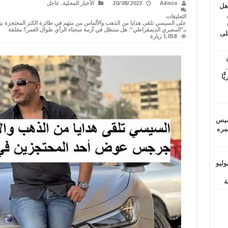
Admin
20/08/2023
الأخبار المحلية
,
عاجل
اهل
طس
التعليقات
عاشات المتأخرة 6
بـ”المصري الديمقراطي”: هل سنظل في أزمة سجناء الرأي طوال العمر؟ مغلقة
لى
1,058 زيارة
.
يًّا
خميس
 عمره
ماراتيين ومآسي للمصريين.. الأربعاء 29 يوليو