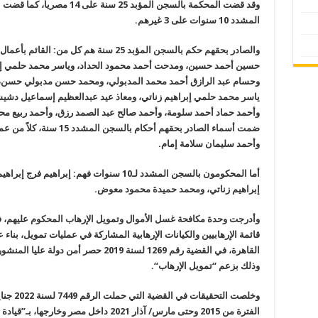
المشدد 10 سنوات على 3 غيرهم
.
والصادر بحقهم حكم بالسجن المؤبد 25 سنة هم
حسين أحمد حسين، ومدحت أحمد محمود الحداد، وياسر محمد حلمي إ
وحسام عبد الرازق أحمد محمد المدبولي، ومحمد حسن مدبولي حسن، و
ياسر محمد حلمي إبراهيم زناتي، ومعاذ عيد عبدالعظيم إسماعيل دشي
وأحمد حماد أحمد سلومة، وأحمد صالح عبد الصمد رزق، وأحمد ربيع محمو
ضمت أسماء الصادر بحقهم أح
وأحمد سليمان سلامة إمام
.
أما المحكومون بالسجن المشدد لـ10 سنوات فهم: 
إبراهيم زناتي، ومحمد حميدة محمود معوض
.
قائمة الإرهابيين والكيانات الإرهابية المشاركة في عمليات تمويل، بن
القاهرة، في القضية رقم 1269 لسنة 2019 حص
وذلك بزعم “تمويل الإرهاب
“.
وخلصت ال
الفترة من 2015 وحتى مارس/ آذار 2021 داخل م