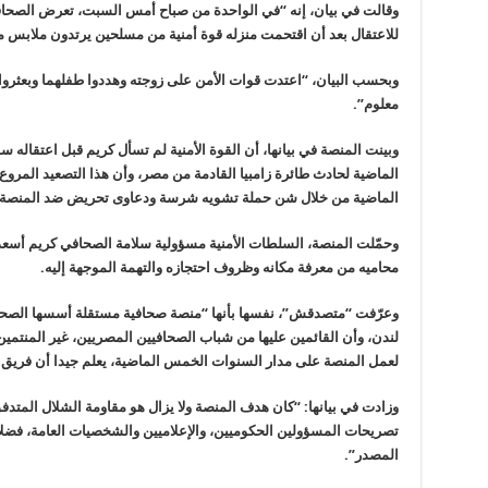
وقالت في بيان، إنه “في الواحدة من صباح أمس السبت، تعرض الصح
للاعتقال بعد أن اقتحمت منزله قوة أمنية من مسلحين يرتدون ملابس م
وبحسب البيان، “اعتدت قوات الأمن على زوجته وهددوا طفلهما وبعثرو
معلوم
”.
وبينت المنصة في بيانها، أن القوة الأمنية لم تسأل كريم قبل اعتقاله 
الماضية لحادث طائرة زامبيا القادمة من مصر، وأن هذا التصعيد المروع
الماضية من خلال شن حملة تشويه شرسة ودعاوى تحريض ضد المنصة وا
وحمّلت المنصة، السلطات الأمنية مسؤولية سلامة الصحافي كريم أسعد
محاميه من معرفة مكانه وظروف احتجازه والتهمة الموجهة إليه
.
لندن، وأن القائمين عليها من شباب الصحافيين المصريين، غير المنتمين
لعمل المنصة على مدار السنوات الخمس الماضية، يعلم جيدا أن فريق 
وزادت في بيانها: “كان هدف المنصة ولا يزال هو مقاومة الشلال المتدفق
تصريحات المسؤولين الحكوميين، والإعلاميين والشخصيات العامة، فضلا
المصدر
”.