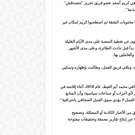
افي كريم أسعد عضو فريق تحرير “متصدقش”
دنية
”.
ا محتويات الشقة ثم اصطحبوا كريم لمكان غير
سوى عن تغطية المنصة على مدى الأيام القليلة
 بدأ قبل حادث الطائرة، وعلى مدى الأشهر
لعاملين بها
.
، وباقي فريق العمل، وطالبت بإظهاره وتمكين
وعرّفت “متصدقش”، نفسها بأنها “منصة صحافية مستقلة أسسها الصحافي محمد أبو الغيط، عام 2018، أثناء إقامته في
 لأي أحزاب أو جماعات سياسية، وأن المتابع
العمل لا يؤدي سوى العمل الصحافي باحترافية
”.
 من الأخبار الكاذبة أو المضللة، وتصحيح
 عن إنتاج تقارير معمقة وتحقيقات مفتوحة