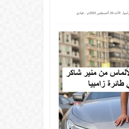
على السيسي تلقى هدايا من الذهب والألماس من متهم في طائرة الكنز المحتجزة بزامبيا.. الأحد 20 أغسطس 2023م .. قيادي