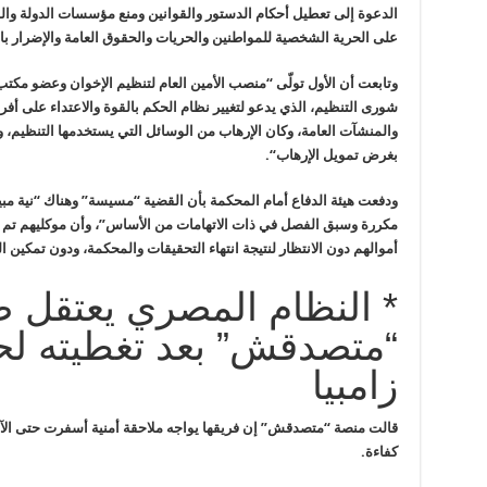
الدعوة إلى تعطيل أحكام الدستور والقوانين ومنع مؤسسات الدولة وال
على الحرية الشخصية للمواطنين والحريات والحقوق العامة والإضرار با
وتابعت أن الأول تولّى “منصب الأمين العام لتنظيم الإخوان وعضو مكت
شورى التنظيم، الذي يدعو لتغيير نظام الحكم بالقوة والاعتداء على أ
والمنشآت العامة، وكان الإرهاب من الوسائل التي يستخدمها التنظيم، 
بغرض تمويل الإرهاب
“.
ودفعت هيئة الدفاع أمام المحكمة بأن القضية “مسيسة” وهناك “نية مبي
مكررة وسبق الفصل في ذات الاتهامات من الأساس”، وأن موكليهم تم إ
أموالهم دون الانتظار لنتيجة انتهاء التحقيقات والمحكمة، ودون تمكين ال
* النظام المصري يعتقل 
“متصدقش” بعد تغطيته لح
زامبيا
قالت منصة “متصدقش” إن فريقها يواجه ملاحقة أمنية أسفرت حتى الآ
كفاءة
.