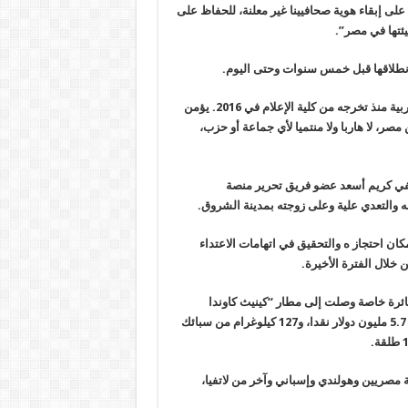
على إبقاء هوية صحافيينا غير معلنة، للحفاظ على
يئتها في مصر
”.
طلاقها قبل خمس سنوات وحتى اليوم
.
وأوضحت أن “كريم أسعد، صحافي عمل في عدة مؤسسات مصرية وعربية منذ تخرجه من كلية الإعلام في 2016. يؤمن
ر، لا هاربا ولا منتميا لأي جماعة أو حزب،
حفي كريم أسعد عضو فريق تحرير منصة
 والتعدي علية وعلى زوجته بمدينة الشروق
.
ن احتجاز ه والتحقيق في اتهامات الاعتداء
خلال الفترة الأخيرة
.
ائرة خاصة وصلت إلى مطار “كينيث كاوندا
الدولي”، مساء الأحد الماضي قادمة من مطار القاهرة، وعلى متنها نحو 5.7 مليون دولار نقدا، و127 كيلوغرام من سبائك
.
صريين وهولندي وإسباني وآخر من لاتفيا،