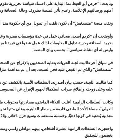
وتابعت: “حرص أبو الغيط منذ البداية على اعتماد سياسة تحريرية تقوم 
أمنهم ورسالتهم الإعلامية، وعدم تأثر المنصة بظروف وحالة الصحافة وب
ونفت منصة “متصدقش” أن تكون تلقت أي تمويل من أي حكومة منذ ان
بحرية الصحافة وحرية تداول المعلومات لذلك عمل عضوا في فريقنا من مص
وليس له أي نشاط سياسي”، بحسب بيان المنصة
.
في سياق أخر طالبت لجنة الحريات بنقابة الصحفيين بالإفراج عن الص
“متصدقش” والذي تم القبض عليه فجر السبت، بعد أن تم مداهمة منزله
كما طالبت اللجنة، حسب بيان أصدرته، السلطات الأمنية بالكشف عن مكا
عليه وعلى زوجته وإطلاق سراحه استكمالا لجهود الإفراج عن المحبوسين 
وكانت السلطات الزامبية أعلنت الثلاثاء الماضي، مصادرتها محتويات ط
معدنية يُشتبه في كونها ذهبًا، وخمسة مسدسات وسبِع خزن ذخائر، و126 طلقة
واحتجزت السلطات الزامبية عشرة أشخاص، بينهم مواطن زامبي وستة م
يخضعون للتحقيق
.