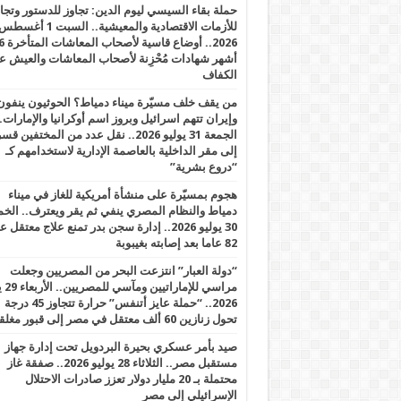
حملة بقاء السيسي ليوم الدين: تجاوز للدستور وتج
للأزمات الاقتصادية والمعيشية.. السبت 1 أغس
2026.. أوضاع قاسية لأصحاب الم
أشهر شهادات مُحْزِنة لأصحاب المعاشات والعيش ع
الكفاف
من يقف خلف مسيّرة ميناء دمياط؟ الحوثيون ينفون
وإيران تتهم اسرائيل وبروز اسم أوكرانيا والإمارات.
الجمعة 31 يوليو 2026.. نقل عدد من المختفين قسر
إلى مقر الداخلية بالعاصمة الإدارية لاستخدامهم كـ
“دروع بشرية”
هجوم بمسيّرة على منشأة أمريكية للغاز في ميناء
دمياط والنظام المصري ينفي ثم يقر ويعترف.. ال
30 يوليو 2026.. إدارة سجن بدر تمنع علاج معتقل
82 عاما بعد إصابته بغيبوبة
“دولة العبار” انتزعت البحر من المصريين وجعلت
مراسي للإ
2026.. “حملة عايز أتنفس” حرارة تتجاوز 45 درجة
تحول زنازين 60 ألف معتقل في مصر إلى قبور مغلقة
صيد بأمر عسكري بحيرة البردويل تحت إدارة جهاز
مستقبل مصر.. الثلاثاء 28 يوليو 2026.. صفقة غاز
محتملة بـ 20 مليار دولار تعزز صادرات الاحتلال
الإسرائيلي إلى مصر