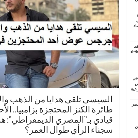
ي
أغسطس 2026.. حصاد
قد
اثاء
 في
لسويس
وابع مرعبة
السيسي تلقى هدايا من الذهب وا
مصر
قيادي بـ”المصري الديمقراطي”: 
ين
سجناء الرأي طوال العمر؟