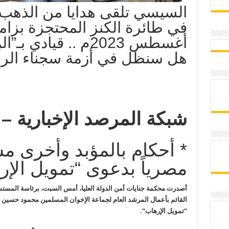
السيسي تلقى هدايا من الذهب 
أغسطس 2023م .. قيا
هل سنظل في أزمة سجناء الرأ
شبكة المرصد الإخبارية –
مصرياً بدعوى “تمويل الإر
أصدرت محكمة جنايات أمن الدولة العليا،
أمس
السبت، برئاسة المستشا
“تمويل الإرهاب
“.