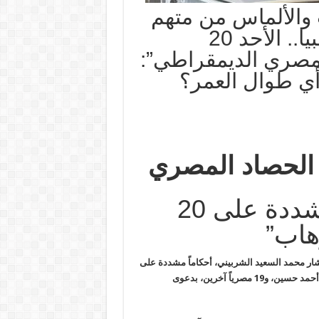
والألماس من متهم
في طائرة الكنز المحتجزة بزامبيا.. الأحد 20
دي بـ”المصري الديمقراطي”:
ي طوال العمر؟
 الحصاد المصري
* أحكام بالمؤبد وأخرى مشددة على 20
هاب”
ر محمد السعيد الشربيني، أحكاماً مشددة على
القائم بأعمال المرشد العام لجماعة الإخوان المسلمين محمود حسين أحمد حسين، و19 مصرياً آخرين، بدعوى