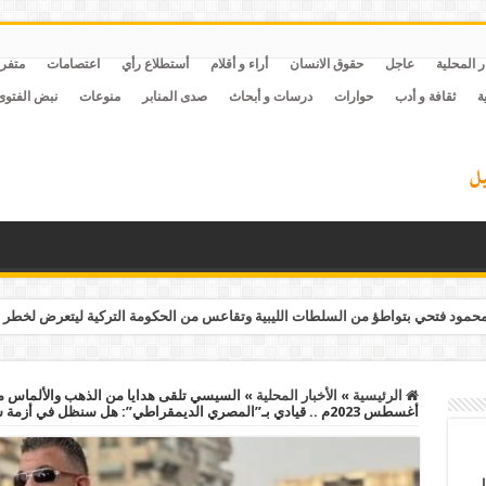
ر المحلية
عاجل
حقوق الانسان
أراء و أقلام
أستطلاع رأي
اعتصامات
متفر
ة
ثقافة و أدب
حوارات
درسات و أبحاث
صدى المنابر
منوعات
نبض الفتوى
مود فتحي بتواطؤ من السلطات الليبية وتقاعس من الحكومة التركية ليتعرض لخطر 
الرئيسية
»
الأخبار المحلية
»
أغسطس 2023م .. قيادي بـ”المصري الديمقراطي”: هل سنظل في أزمة سجناء الرأي طوال العمر؟
ل