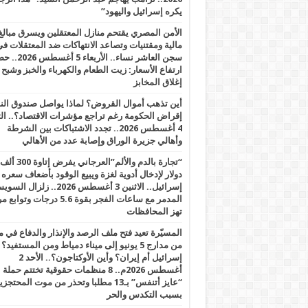
يكره إسرائيل واليهود”
الأمن المصري يقتحم منازل المعتقلين ويسرق مبالغ
مالية ومقتنيات وتصاعد الانتهاكات ضد المعتقلات ف
سجن العاشر نساء.. الأربعاء 5 
ارتفاع الأسعار: زيت الطعام والكهرباء والخبز وشبح
إغلاق المخابز
أين تذهب أموال القروض؟ لماذا يواصل صندوق الن
إقراض الحكومة رغم تراجع مؤشرات الاقتصاد؟.. الثل
4 أغسطس 2026.. تجدد الاشتباكات بين الشرطة
وأهالي جزيرة الوراق وإصابة عدد من الأهالي
“تجارة بالدم والألم”العرجاني يفرض إتاوة 300 ألف
دولار لإدخال أدوية لغزة ويبيع الوقود بأضعاف سعره
إسرائيل.. الاثنين 3 أغسطس 2026.. زلزال ا
المدمر مع ساعات الفجر بقوة 5.6 درجات وت
تهز المحافظات
المسيّرة تعيد فتح ملف الرصد والإنذار والدفاع في 
من مدارج 5 يونيو إلى ميناء دمياط ومن المستفيد؟
إسرائيل أم إيران؟ وأين الأوكتاجون؟.. الأحد 2
أغسطس 2026م.. 8 منظمات حقوقية تختتم حملة
“عايز أتنفس” بـ13 مطلبا وتحذر من موت المحتجز
بسبب التكدس والحر