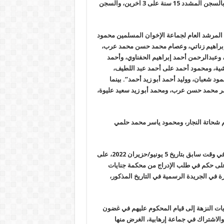
وقد قضت المحكمة بالسجن المؤبد 25 سنة على 14 مصرياً، كما قضت بالسجن المشدد 15 سنة على 3 آخرين، والسجن
 كل من: القائم بأعمال المرشد العام لجماعة الإخوان المسلمين محمود
براهيم زناتي، وعصام محمد حسن محمد عرب،
عبدالرحمن أحمد إبراهيم الحفناوي، وأحمد
شية، ومحمود أحمد على أحمد عبد اللطيف،
د شعبان، ووليد أحمد أبو زيد أحمد”. بينما
كام بالسجن المشدد 15 سنة، كلاً من عمر محمد حسن عرب، ومحمد أبو زيد سعيد عليوة،
إبراهيم فرج إبراهيم شحاتة النجار، ومحمود ياسر محمد حلمي
وأدرجت وحدة مكافحة غسل الأموال وتمويل الإرهاب المحكوم عليهم، في وقت سابق بتاريخ 5 يونيو/حزيران 2022، على
اء على حكم في طلب الإدراج من محكمة جنايات
ر أمن دولة عليا المنشورة في الجريدة الرسمية في التاريخ المذكور،
تحقيقات في القضية التي حملت الرقم 7449 لسنة 2022 جنايات النزهة إلى قيام المحكوم عليهم في غضون
صر وخارجها، بـ”قيادة والاشتراك في جماعة إرهابية، الغرض منها