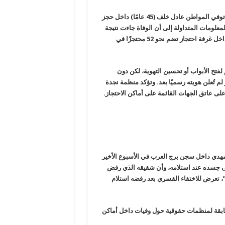
وبحسب مركز الشهاب لحقوق الإنسان ومنظمة نجدة لحقوق الإنسان، توفي المواطن عادل خلف (45 عامًا) داخل حجز
حافظة الإسكندرية مساء 28 يونيو 2026. وتشير المعلومات المتداولة إلى أن الوفاة جاءت نتيجة
اختناق بسبب التكدس الشديد وارتفاع درجات الحرارة وضعف التهوية داخل غرفة احتجاز تضم نحو 52 محتجزًا في
لفتح الأبواب أو تحسين التهوية، لكن دون
 تُعلن هويته رسميًا بعد. وتؤكد منظمة نجدة
 على عاتق الجهات القائمة على أماكن الاحتجاز.
مهدي داخل سجن برج العرب في الأسبوع الأخير
ذيب على جسده عند استلامه، وأن شقيقه الذي رفض
”، تعرض للاختفاء القسري بعد رفضه استلام
ابقة لمنظمات حقوقية حول وفيات داخل أماكن