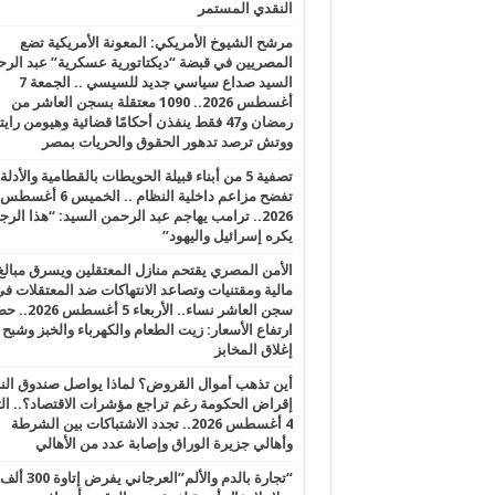
النقدي المستمر
مرشح الشيوخ الأمريكي: المعونة الأمريكية تضع
المصريين في قبضة “ديكتاتورية عسكرية” عبد الر
السيد صداع سياسي جديد للسيسي .. الجمعة 7
أغسطس 2026.. 1090 معتقلة بسجن العاشر من
رمضان و47 فقط ينفذن أحكامًا قضائية وهيومن را
ووتش ترصد تدهور الحقوق والحريات بمصر
تصفية 5 من أبناء قبيلة الحويطات بالقطامية والأدلة
تفضح مزاعم داخلية النظام .. الخميس 6 أغسطس
2026.. ترامب يهاجم عبد الرحمن السيد: “هذا الرج
يكره إسرائيل واليهود”
الأمن المصري يقتحم منازل المعتقلين ويسرق مبالغ
مالية ومقتنيات وتصاعد الانتهاكات ضد المعتقلات ف
سجن العاشر نساء.. الأربعاء 5 
ارتفاع الأسعار: زيت الطعام والكهرباء والخبز وشبح
إغلاق المخابز
أين تذهب أموال القروض؟ لماذا يواصل صندوق الن
إقراض الحكومة رغم تراجع مؤشرات الاقتصاد؟.. الثل
4 أغسطس 2026.. تجدد الاشتباكات بين الشرطة
وأهالي جزيرة الوراق وإصابة عدد من الأهالي
“تجارة بالدم والألم”العرجاني يفرض إتاوة 300 ألف