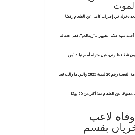
د دخوله في إضراب كامل عن الطعام رفضًا
د سيد علام الشهير بـ”ريفالدو”، فتم اعتقاله
قانوني، قبل مثوله أمام نيابة أمن
الاحتياطي على ذمة القضية رقم 20 لسنة 2025 والتي ما زالت قيد
مفتوحًا عن الطعام منذ أكثر من 20 يومًا
وفاة لاعب
خريان بقسم