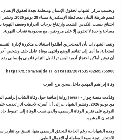
قسم شرطة اللبان بم
مساحة واحدة لا تحتوي إلا على مروحتين، مع محدودية فتحات التهوية.
وتفيد الشهادات بأن المحتجزين أطلقوا استغاثات متكررة لإدارة القسم 
استجابة، ما أدى إلى تفاقم الوضع وانتهى بوفاة عادل خلف وشخص آخر لم
أن توفير أماكن احتجاز آدمية ليس ترفًا، بل التزام قانوني وإنساني يقع
https://x.com/Najda_H_R/status/2071535782695755900
وفاة إبراهيم المهدي داخل سجن برج العرب
وقدّمت منصة جِوار –
Jewar
رواية إضافية حول وفاة الشاب إبراهيم ال
من يونيو 2026. وتشير الشهادات إلى أن أسرته لاحظت آثار تع
التوقيع على تقرير الوفاة الرسمي، والذي نسب الوفاة إلى “هبوط حاد
الجثمان المشوه.
وهذه الشهادات، رغم الحاجة للتحقق الرسمي منها، تتسق مع تقارير س
الاحتجاز نتيجة سوء المعاملة أو الإهمال الطبي.