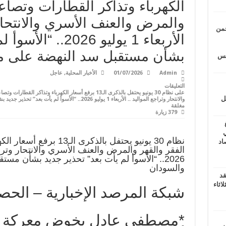
الكهرباء وتذاكر القطارات وتصاعد
والمرض والعنف الأسري والانتحار 
حمن
الأربعاء 1 يوليو 26
بشأن مستقبل سد النهضة على م
يتس
Admin
01/07/2026
الأخبار المحلية
,
عاجل
التعليقات
على نظام 30 يونيو يحتفل بالذكرى الـ13 برفع أسعار الكهرباء و
ل
والانتحار وتراجع المواليد .. الأربعاء 1 يوليو 2026.. “ا
مغلقة
379 زيارة
ي
نظام 30 يونيو يحتفل بالذكر
أغسطس 2026.. حصاد
2026.. “الأسوأ لم يأت بعد” تحذير جديد بشأن م
والسودان
قد
اثاء
شبكة المرصد الإخبارية – الحص
*مصطفى عادل يخوض معركة الأم