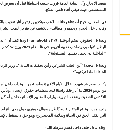
المستشفى حيث توفي أثناء تلقي العلاج.
في المقابل، خرج أصدقاء وعائلة اللاعب مؤكدين رؤيتهم آثار تعذيب بالك
وفاته داخل الحجز، وتجمهروا مطالبين بالكشف عن تقرير الطب الشر
وتساءل الحقوقي هيثم أبوخليل @
haythamabokhal1
كيف أن “الدا
البطل الأولمب
“الداخلية لن تحمل نفسها المسئولية”.
وتساءل مجددا “أين الطب الشرعي وأين تحقيقات النيابة؟.. وزير الري
الحافلة لماذا تركتوه؟
!”.
وكانت مصر قد شهدت خلال الأيام الأخيرة سلسلة من الوفيات داخل أم
من يونيو 2026، ما أثار قلقًا
واسعًا لدى منظمات حقوق الإنسان. وتأتي
التكدس الشديد، وضعف التهوية، وغياب المعايير الإنسانية داخل أماكن
وتعيد هذه الوقائع المتقاربة زمنيًا طرح سؤال جوهري حول مدى التزام ال
التي تكفل الحق في الحياة وسلامة المحتجزين، وهو حق لا يسقط بالإيدا
وفاة عادل خلف داخل قسم شرطة اللبان