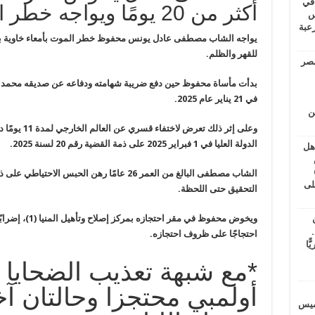
 في
أكثر من 20 يومًا ويواجه خطر الموت
لسويس
وابع مرعبة
يواجه الشاب مصطفى عادل يونس محفوظ خطر الموت بأمعاء خاوية بع
للقهر والظلم
.
مصر
بدأت مأساة محفوظ حين دفع ضريبة شهامته ودفاعه عن صديقه محمد أحم
في 21 يناير عام 2025
.
ين
وعلى إثر ذلك تعرض لاختفاء قسري عن العالم الخارجي لمدة 11 يومًا دون غطاء
الدولة العليا في 1 فبراير 2025 على ذمة
القضية رقم 20 لسنة 2025
.
اهل
طس
عاشات المتأخرة 6
الشاب مصطفى البالغ من العمر 26 عامًا رهن الحبس
لى
التحقيق حتى
اللحظة
.
ويخوض محفوظ في مقر احتجازه بمركز إصلاح وتأهيل المنيا (1)، إضرابًا
.
احتجاجًا على ظروف احتجازه
.
يًّا
*مع شبهة تعذيب الضحايا 
أولمبي محتجزا وحالتان آ
خميس