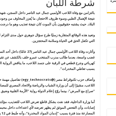
شرطة اللبان
 عمره
بالتزامن مع وفاة اللاعب الأولمبي جمال عبد الناصر داخل السجن، شهد
نتيجة الإهمال الطبي وسوء ظروف الاحتجاز، ما يُعزز المخاوف من وجو
البلاد. حيث يشتبه حقوقيون بأن الموت كان نتيجة تعذيب وهو ما درجت 
وتعيد هذه الوقائع المتقاربة زمنيًا طرح سؤال جوهري حول مدى التزام
ا
التي تكفل الحق في الحياة
وسلامة المحتجزين
.
غضب واسعة، بعدما طالب مدرب المنتخب عمرو خلف بالكشف عن تقرير
كهربائي وجرح قطعي في الرقبة على جسد اللاعب، ما يناقض الرواية الر
بسبب تعاطي المخدرات”.
وأضاف حزب تكنوقراط مصر (@
egy_technocrats
) تفاصيل مهمة ح
اللاعب، مشيرًا إلى أن وزارة الشباب والرياضة والاتحاد المصري للمصا
“صراع مع المرض”، بينما روّج إعلام الدولة رواية “الأزمة القلبية وضيق
أما وزارة الداخلية، فقد نفت بشكل قاطع تعرض اللاعب للتعذيب، مؤكدة
إصابات، وأن الفحص الموثق لم يظهر تعرضه لأي اعتداءات داخل محبس