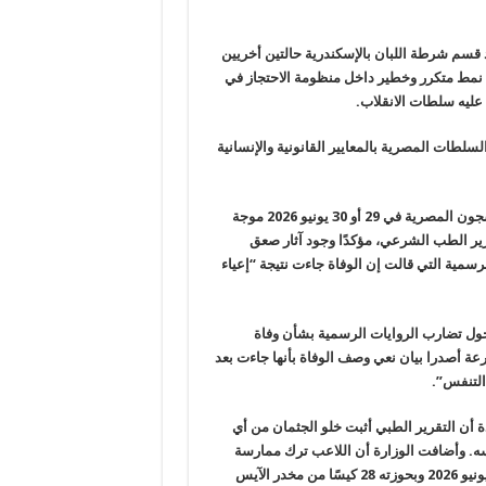
 قسم شرطة اللبان بالإسكندرية حالتين أخريين
د نمط متكرر وخطير داخل منظومة الاحتجاز في
عليه سلطات الانقلاب.
لسلطات المصرية بالمعايير القانونية والإنسانية
وأثارت وفاة اللاعب الأولمبي جمال عبد الناصر (27 عامًا) داخل أحد السجون المصرية في 29 أو 30 يونيو 2026 موجة
 الطب الشرعي، مؤكدًا وجود آثار صعق
سمية التي قالت إن الوفاة جاءت نتيجة “إعياء
ول تضارب الروايات الرسمية بشأن وفاة
رعة أصدرا بيان نعي وصف الوفاة بأنها جاءت بعد
 التنفس”.
 أن التقرير الطبي أثبت خلو الجثمان من أي
ه. وأضافت الوزارة أن اللاعب ترك ممارسة
المصارعة منذ فترة بسبب “إدمان المواد المخدرة”، وأنه ضُبط في 12 يونيو 2026 وبحوزته 28 كيسًا من مخدر الآيس