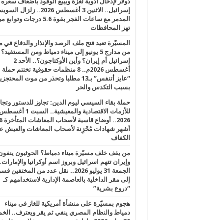
دولار لإدخال أدوية لغزة ويبيع الوقود بأضعاف سعره
إسرائيل.. الاثنين 3 أغسطس 2026.. زلزال ا
المدمر مع ساعات الفجر بقوة 5.6 درجات وت
تهز المحافظات
المسيّرة تعيد فتح ملف الرصد والإنذار والدفاع في 
من مدارج 5 يونيو إلى ميناء دمياط ومن المستفيد؟
إسرائيل أم إيران؟ وأين الأوكتاجون؟.. الأحد 2
أغسطس 2026م.. 8 منظمات حقوقية تختتم حملة
“عايز أتنفس” بـ13 مطلبا وتحذر من موت المحتجز
بسبب التكدس والحر
حملة بقاء السيسي ليوم الدين: تجاوز للدستور وتج
للأزمات الاقتصادية والمعيشية.. السبت 1 أغس
2026.. أوضاع قاسية لأصحاب الم
أشهر شهادات مُحْزِنة لأصحاب المعاشات والعيش ع
الكفاف
من يقف خلف مسيّرة ميناء دمياط؟ الحوثيون ينفون
وإيران تتهم اسرائيل وبروز اسم أوكرانيا والإمارات.
الجمعة 31 يوليو 2026.. نقل عدد من المختفين قسر
إلى مقر الداخلية بالعاصمة الإدارية لاستخدامهم كـ
“دروع بشرية”
هجوم بمسيّرة على منشأة أمريكية للغاز في ميناء
دمياط والنظام المصري ينفي ثم يقر ويعترف.. ال