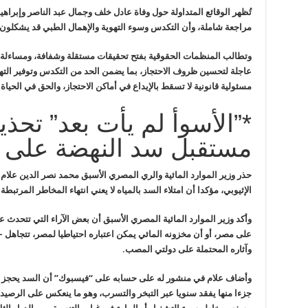
تُظهر الوقائع المتداولة حول وفاة عادل خلف وجمال عبد الناصر وإبراه
مراجعة شاملة، وأن التكدس وسوء التهوية والإهمال الطبي قد يشكلون ته
وتطالب المنظمات الحقوقية بفتح تحقيقات مستقلة وشفافة، ومساءلة ا
عاجلة لتحسين ظروف الاحتجاز، بما يضمن الحد من التكدس وتوفير التهوي
مسئولية قانونية لا تسقط بالإيداع في أماكن الاحتجاز، والحق في الحي
*”الأسوأ لم يأت بعد” تحذ
مستقبل سد النهضة على 
حذر وزير الموارد المائية والري المصري الأسبق محمد نصر الدين علام
الإثيوبي، مؤكدا أن امتلاء السد بالمياه لا يعني انتهاء المخاطر المرتبطة 
وأكد وزير الموارد المائية المصري الأسبق أن بعض الآراء التي تتحدث 
على مصر، أو أن مخزونه المائي يمكن
اعتباره احتياطيا لمصر، تتجاه
وآثاره المحتملة على دولتي المصب
.
وأضاف علام في منشور له على حسابه على “فيسبوك” أن السد يحجز 
جزءا منها يفقد سنويا عبر التبخر والتسرب،
وهو ما ينعكس على الرصيد 