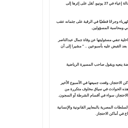
بقصد الاتجار، وأن النيابة العامة قررت حبسه احتياطيًا قبل أن يتعرض لحالة إعياء في 27 يونيو، نُقل على إثرها إلى
هرباء وجرحًا قطعيًا في الرقبة على جثمانه عقب
عي ومحاسبة المسؤولين.
خلية تنفي مسئوليتها عن وفاة جمال عبدالناصر
ي وصاحب ذهبية أفريقيا في غانا عام 2023 وزن 57 كجم.. بعد القبض عليه بأسبوعين .. ” مشيرا إلى أن
اضة ينعيه ويقول صاحب المسيرة الرياضية
اكن
الاحتجاز، وقعت جميعها في الأسبوع الأخير
 هذه الحوادث في سياق مخاوف متكررة
من
الاحتجاز، سواء في أقسام الشرطة أو السجون
.
سلطات المصرية بالمعايير القانونية والإنسانية
ع في أماكن الاحتجاز.