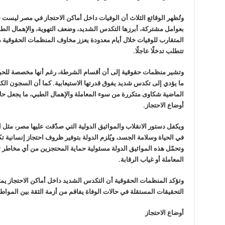
وتُظهر الوقائع الثلاث أن الوفيات داخل أماكن الاحتجاز في مصر ليست
بعوامل مشتركة، أبرزها التكدس الشديد، وضعف التهوية، والإهمال الطبي
المتقارب للوفيات خلال أيام معدودة يعزز مخاوف المنظمات الحقوقية م
تتطلب تدخلًا عاجلًا.
وتشير منظمات حقوقية إلى أن أقسام الشرطة، رغم أنها مخصصة للحبس 
ما يؤدي إلى تكدس شديد يفوق قدرتها الاستيعابية. كما أن السجون ال
الماضية شكاوى متكررة من سوء المعاملة والإهمال الطبي، ما يجعل حال
أوضاع الاحتجاز.
ويكفل دستور الانقلاب والمواثيق الدولية التي صدّقت عليها مصر، مثل ا
في الحياة وسلامة الجسد، ويُلزم الدولة بتوفير ظروف احتجاز إنسانية ت
وتحمّل هذه المواثيق الدولة مسئولية حماية المحتجزين من أي مخاطر ته
المعاملة أو غياب الرقابة.
وتؤكد المنظمات الحقوقية أن التكدس الشديد داخل أماكن الاحتجاز يمثل ا
التحقيقات المستقلة في حالات الوفاة يفاقم من أزمة الثقة بين المواط
أوضاع الاحتجاز