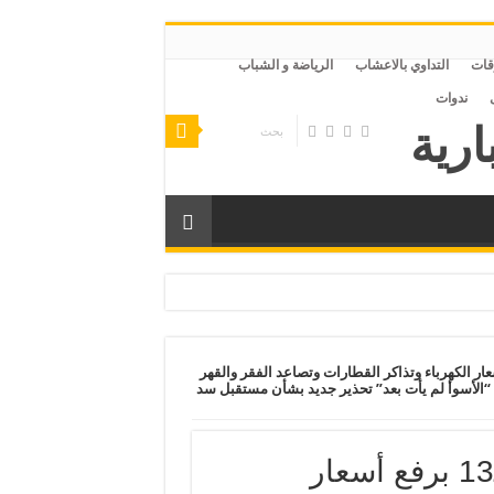
قات
التداوي بالاعشاب
الرياضة و الشباب
ندوات
صر
 يحتفل بالذكرى الـ13 برفع أسعار الكهرباء وتذاكر القطارات وتصاعد الفقر والقهر
رض والعنف الأسري والانتحار وتراجع المواليد .. الأربعاء 1 يوليو 2026.. “الأسوأ لم يأت بعد” تحذير جديد بشأن مستقبل سد
نظام 30 يونيو يحتفل بالذكرى الـ13 برفع أسعار