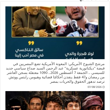
مرشح الشيوخ الأمريكي: المعونة الأمريكية تضع المصريين في
قبضة “ديكتاتورية عسكرية” عبد الرحمن السيد صداع سياسي جديد
للسيسي .. الجمعة 7 أغسطس 2026.. 1090 معتقلة بسجن العاشر
من رمضان و47 فقط ينفذن أحكامًا قضائية وهيومن رايتس ووتش
ترصد تدهور الحقوق والحريات بمصر
07/08/2026