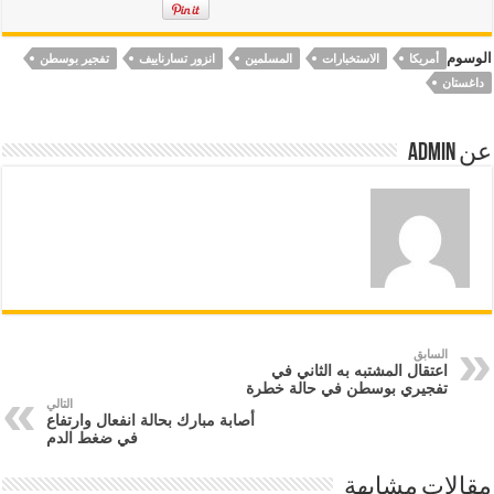
الوسوم
أمريكا
الاستخبارات
المسلمين
انزور تسارناييف
تفجير بوسطن
داغستان
عن Admin
السابق
اعتقال المشتبه به الثاني في
تفجيري بوسطن في حالة خطرة
التالي
أصابة مبارك بحالة انفعال وارتفاع
في ضغط الدم
مقالات مشابهة