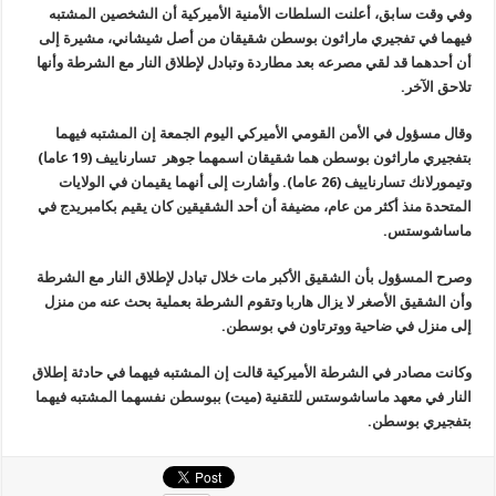
وفي وقت سابق، أعلنت السلطات الأمنية الأميركية أن الشخصين المشتبه
فيهما في تفجيري ماراثون بوسطن شقيقان من أصل شيشاني، مشيرة إلى
أن أحدهما قد لقي مصرعه بعد مطاردة وتبادل لإطلاق النار مع الشرطة وأنها
تلاحق الآخر
.
وقال مسؤول في الأمن القومي الأميركي اليوم الجمعة إن المشتبه فيهما
بتفجيري ماراثون بوسطن هما شقيقان اسمهما جوهر تسارناييف (19 عاما)
وتيمورلانك تسارناييف (26 عاما). وأشارت إلى أنهما يقيمان في الولايات
المتحدة منذ أكثر من عام، مضيفة أن أحد الشقيقين كان يقيم بكامبريدج في
ماساشوستس
.
وصرح المسؤول بأن الشقيق الأكبر مات خلال تبادل لإطلاق النار مع الشرطة
وأن الشقيق الأصغر لا يزال هاربا وتقوم الشرطة بعملية بحث عنه من منزل
إلى منزل في ضاحية ووترتاون في بوسطن
.
وكانت مصادر في الشرطة الأميركية قالت إن المشتبه فيهما في حادثة إطلاق
النار في معهد ماساشوستس للتقنية (ميت) ببوسطن نفسهما المشتبه فيهما
بتفجيري بوسطن
.