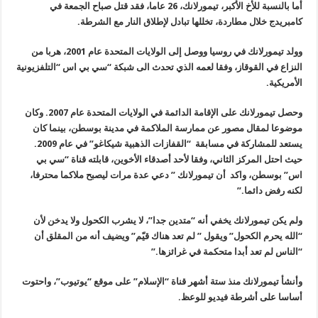
أما بالنسبة للأخ الأكبر، تيمورلانك، 26 عاما، فقد قتل صباح الجمعة في
كامبريدج خلال مطاردة، تخللها تبادل لإطلاق النار مع الشرطة
.
وولد تيمورلانك في روسيا ووصل إلى الولايات المتحدة عام 2001، هربا من
النزاع في القوقاز، وفقا لعمه الذي تحدث الى شبكة “سي بي اس “التلفزيونية
الأمريكية.
وحصل تيمورلانك على الإقامة الدائمة في الولايات المتحدة عام
2007.
وكان
موضوعا لمقال مصور عن ممارسة الملاكمة في مدينة بوسطن، بينما كان
يستعد للمشاركة في مسابقة “القفازات الذهبية شيكاغو” في عام 2009.
حيث احتل المركز الثاني، وفقا لأحد أصدقاء الأخوين، قابلته قناة “سي بي
اس
”
بوسطن، واكد أن تيمورلانك ” دعي عدة مرات ليصبح ملاكما محترفا،
لكنه رفض دائما
.”
ولم يكن تيمورلانك يخفي أنه “متدين جدا”، لا يشرب الكحول ولا يدخن لأن
“الله يحرم الكحول” ويقول ” لم تعد هناك قيّم” ويضيف أنه من المقلق أن
“الناس لم تعد أبدا متحكمة في غرائزها
.”
وأنشأ تيمورلانك منذ ستة أشهر قناة “الإسلام” على موقع “يوتيوب”، واحتوت
أساسا على أشرطة فيديو للوعظ
.