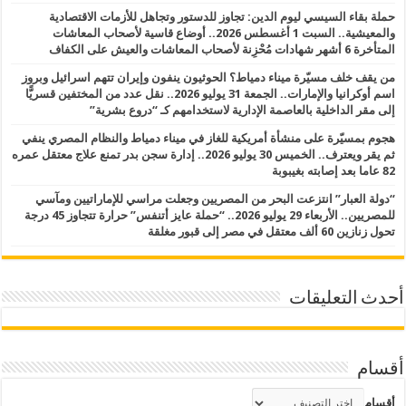
حملة بقاء السيسي ليوم الدين: تجاوز للدستور وتجاهل للأزمات الاقتصادية
والمعيشية.. السبت 1 أغسطس 2026.. أوضاع قاسية لأصحاب المعاشات
المتأخرة 6 أشهر شهادات مُحْزِنة لأصحاب المعاشات والعيش على الكفاف
من يقف خلف مسيّرة ميناء دمياط؟ الحوثيون ينفون وإيران تتهم اسرائيل وبروز
اسم أوكرانيا والإمارات.. الجمعة 31 يوليو 2026.. نقل عدد من المختفين قسريًّا
إلى مقر الداخلية بالعاصمة الإدارية لاستخدامهم كـ “دروع بشرية”
هجوم بمسيّرة على منشأة أمريكية للغاز في ميناء دمياط والنظام المصري ينفي
ثم يقر ويعترف.. الخميس 30 يوليو 2026.. إدارة سجن بدر تمنع علاج معتقل عمره
82 عاما بعد إصابته بغيبوبة
“دولة العبار” انتزعت البحر من المصريين وجعلت مراسي للإماراتيين ومآسي
للمصريين.. الأربعاء 29 يوليو 2026.. “حملة عايز أتنفس” حرارة تتجاوز 45 درجة
تحول زنازين 60 ألف معتقل في مصر إلى قبور مغلقة
أحدث التعليقات
أقسام
أقسام