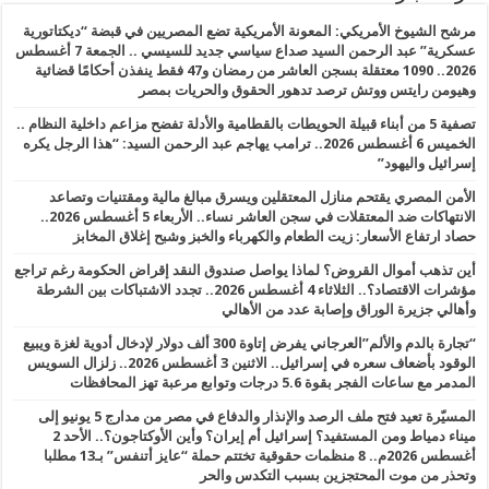
مرشح الشيوخ الأمريكي: المعونة الأمريكية تضع المصريين في قبضة “ديكتاتورية
عسكرية” عبد الرحمن السيد صداع سياسي جديد للسيسي .. الجمعة 7 أغسطس
2026.. 1090 معتقلة بسجن العاشر من رمضان و47 فقط ينفذن أحكامًا قضائية
وهيومن رايتس ووتش ترصد تدهور الحقوق والحريات بمصر
تصفية 5 من أبناء قبيلة الحويطات بالقطامية والأدلة تفضح مزاعم داخلية النظام ..
الخميس 6 أغسطس 2026.. ترامب يهاجم عبد الرحمن السيد: “هذا الرجل يكره
إسرائيل واليهود”
الأمن المصري يقتحم منازل المعتقلين ويسرق مبالغ مالية ومقتنيات وتصاعد
الانتهاكات ضد المعتقلات في سجن العاشر نساء.. الأربعاء 5 أغسطس 2026..
حصاد ارتفاع الأسعار: زيت الطعام والكهرباء والخبز وشبح إغلاق المخابز
أين تذهب أموال القروض؟ لماذا يواصل صندوق النقد إقراض الحكومة رغم تراجع
مؤشرات الاقتصاد؟.. الثلاثاء 4 أغسطس 2026.. تجدد الاشتباكات بين الشرطة
وأهالي جزيرة الوراق وإصابة عدد من الأهالي
“تجارة بالدم والألم”العرجاني يفرض إتاوة 300 ألف دولار لإدخال أدوية لغزة ويبيع
الوقود بأضعاف سعره في إسرائيل.. الاثنين 3 أغسطس 2026.. زلزال السويس
المدمر مع ساعات الفجر بقوة 5.6 درجات وتوابع مرعبة تهز المحافظات
المسيّرة تعيد فتح ملف الرصد والإنذار والدفاع في مصر من مدارج 5 يونيو إلى
ميناء دمياط ومن المستفيد؟ إسرائيل أم إيران؟ وأين الأوكتاجون؟.. الأحد 2
أغسطس 2026م.. 8 منظمات حقوقية تختتم حملة “عايز أتنفس” بـ13 مطلبا
وتحذر من موت المحتجزين بسبب التكدس والحر