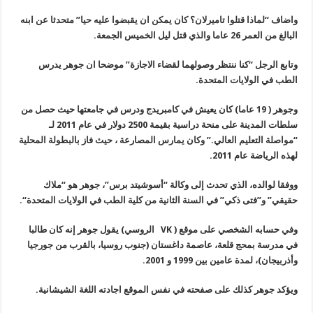
واضاف “لماذا قتلوا تاميرلان؟ كان يمكن ان يقبضوا عليه حيا” متحدثا عن ابنه
البالغ من العمر 26 عاما والذي قتل ليل الخميس الجمعة.
وتابع الرجل “كنا ننتظر وصولهما لقضاء الاجازة” موضحا ان جوهر يدرس
الطب في الولايات المتحدة.
وجوهر ( 19 عاما) كان يعيش في كامبريدج ودرس في جامعتها حيث حصل من
سلطات المدينة على منحة دراسية بقيمة 2500 دولار في عام 2011 لـ
“مواصلة التعليم العالي
.”
وكان يمارس المصارعة ، حيث فاز بالبطولة المحلية
لهذه الرياضة عام 2011
.
ووفقا لوالده، الذي تحدث إلى وكالة “أسوشيتد برس”، جوهر هو “ملاك
حقيقي
”
و”فتى ذكي” في السنة الثانية من كلية الطب في الولايات المتحدة
“.
وفي حسابه الشخصي على موقع (
VK
الروسي) يقول جوهر إنه كان طالبا
في مدرسة بمحج قلعة، عاصمة داغستان (جنوب روسيا، بالقرب من جورجيا
وأذربيجان
)
، لمدة عامين بين 1999 و 2001
.
ويؤكد جوهر كذلك على صفحته في نفس الموقع اجادته اللغة الشيشانية
.