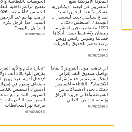
المعونة الأمريكية تضع
الحويطات بالقطامية والأد
المصريين في قبضة “ديكتاتورية
تفضح مزاعم داخلية النظام
عسكرية” عبد الرحمن السيد
صداع سياسي جديد للسيسي ..
ترامب يهاجم عبد الرحمن
الجمعة 7 أغسطس 2026..
السيد: “هذا الرجل يكره
1090 معتقلة بسجن العاشر من
إسرائيل واليهود”
رمضان و47 فقط ينفذن أحكامًا
06/08/2026
قضائية وهيومن رايتس ووتش
ترصد تدهور الحقوق والحريات
بمصر
07/08/2026
أين تذهب أموال القروض؟ لماذا
“تجارة بالدم والألم”العرج
يواصل صندوق النقد إقراض
يفرض إتاوة 300 ألف دو
الحكومة رغم تراجع مؤشرات
لإدخال أدوية لغزة ويبيع ال
الاقتصاد؟.. الثلاثاء 4 أغسطس
بأضعاف سعره في إسرائي
2026.. تجدد الاشتباكات بين
الاث
الشرطة وأهالي جزيرة الوراق
السويس المدمر مع ساع
وإصابة عدد من الأهالي
الفجر بقوة 5.6 درجات
مرعبة تهز المحافظات
04/08/2026
03/08/2026