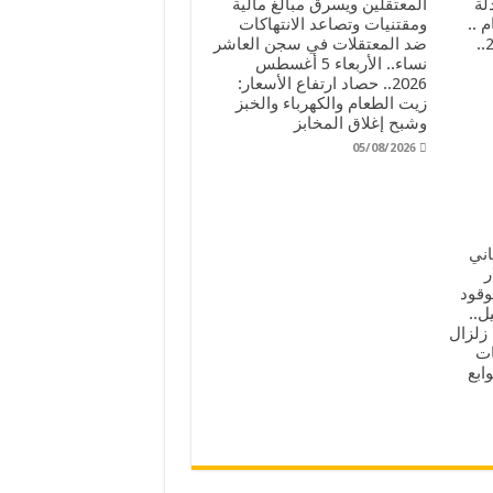
لة
المعتقلين ويسرق مبالغ مالية
 ..
ومقتنيات وتصاعد الانتهاكات
الخميس 6 أغسطس 2026..
ضد المعتقلات في سجن العاشر
نساء.. الأربعاء 5 أغسطس
2026.. حصاد ارتفاع الأسعار:
زيت الطعام والكهرباء والخبز
وشبح إغلاق المخابز
05/08/2026
اني
لار
وقود
ل..
نين 3 أغسطس 2026.. زلزال
ات
 وتوابع