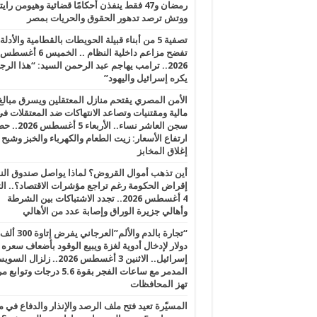
رمضان و47 فقط ينفذن أحكامًا قضائية وهيومن را
ووتش ترصد تدهور الحقوق والحريات بمصر
تصفية 5 من أبناء قبيلة الحويطات بالقطامية والأدلة
تفضح مزاعم داخلية النظام .. الخميس 6 أغسطس
2026.. ترامب يهاجم عبد الرحمن السيد: “هذا الرج
يكره إسرائيل واليهود”
الأمن المصري يقتحم منازل المعتقلين ويسرق مبالغ
مالية ومقتنيات وتصاعد الانتهاكات ضد المعتقلات ف
سجن العاشر نساء.. الأربعاء 5 
ارتفاع الأسعار: زيت الطعام والكهرباء والخبز وشبح
إغلاق المخابز
أين تذهب أموال القروض؟ لماذا يواصل صندوق الن
إقراض الحكومة رغم تراجع مؤشرات الاقتصاد؟.. الثل
4 أغسطس 2026.. تجدد الاشتباكات بين الشرطة
وأهالي جزيرة الوراق وإصابة عدد من الأهالي
“تجارة بالدم والألم”العرجاني يفرض إتاوة 300 ألف
دولار لإدخال أدوية لغزة ويبيع الوقود بأضعاف سعره
إسرائيل.. الاثنين 3 أغسطس 2026.. زلزال ا
المدمر مع ساعات الفجر بقوة 5.6 درجات وت
تهز المحافظات
المسيّرة تعيد فتح ملف الرصد والإنذار والدفاع في 