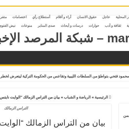
ر المحلية
عاجل
حقوق الانسان
أراء و أقلام
أستطلاع رأي
اعتصامات
متفر
ة
ثقافة و أدب
حوارات
درسات و أبحاث
صدى المنابر
منوعات
نبض الفتوى
حمود فتحي بتواطؤ من السلطات الليبية وتقاعس من الحكومة التركية ليتعرض لخطر 
الرئيسية
»
الرياضة و الشباب
»
بيان من التراس الزمالك “الوايت نايتس
التراس الزمالك
حمن
بيان من التراس الزمالك “الوايت