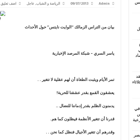
يتس
Admin
09/07/2013
الرياضة و الشباب
,
عاجل
اضف تعليق
ا
بيان من التراس الزمالك “الوايت نايتس” حول الأحداث
ل
ي
ياسر السري – شبكة المرصد الإخبارية
أغسطس 2026.. حصاد
قد
تمر الأيام ويثبت الطغاة أن لهم عقلية لا تتغير . .
اثاء
يعشقون القمع بقدر عشقنا للحرية!
يدمنون الظلم بقدر إدماننا للنضال ..
 في
لسويس
قدرنا أن تتغير الأنظمة فيظلون كما هم.
وابع مرعبة
وقدرهم أن تتغير الأجيال فنظل كما نحن . .
مصر