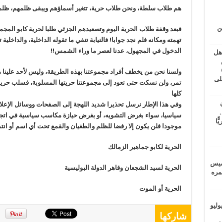
هم طلاب سلطة، ونحن طلاب حرية، تتغير أسماؤهم ويبقى ظلمهم، ظلم
ين
فبعد وقفة طلاب الحرية اليوم وتصعيدهم الجزئي طلبا لحرية كابو الم
تهمته ومكانه فلم نجد جوابا! فالنيابة تنفي ما تقوله الداخلية، والداخلية
الدخول في المجهول، عدنا لعصر ما وراء الشمس!!
اهل
طس
عاشات المتأخرة 6
ولسنا نحن من يخطف أفراد مجموعتنا بهذه الطريقة، وليس لأحد علينا هذ
لى
تمر، ولن نسكت حتى تعود إلى مجموعتنا حريتها المسلوبة، فسلب حري
كلها
وفي هذا الإطار نرسل تحذيرا شديد اللهجة إلى الصفحات ووسائل الإعلام
.
سياسيا، سواء بغرض التشويه، أو بغرض حيازة مكاسب سياسية في اتجاه
يًّا
موجودا فلن يكون إلا رفضا للظلم والطغيان والقمع تحت أي اسم أو انتم
الحرية لكابو جماهير الزمالك
خميس
الحرية لسيد الشجعان وقاهر الدولة البوليسية
 عمره
الحرية أو الموت
ماراتيين ومآسي للمصريين.. الأربعاء 29 يوليو
شاركها