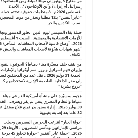
من مدارج 5 يونيو إلى ميناء دمياط ومن المستفيد؟
إسرائيل أم إيران؟ وأين الأوكتاجون؟.. الأحد 2
أغسطس 2026م.. 8 منظمات حقوقية تختتم حملة
“عايز أتنفس” بـ13 مطلبا وتحذر من موت المحتجز
بسبب التكدس والحر
حملة بقاء السيسي ليوم الدين: تجاوز للدستور وتج
للأزمات الاقتصادية والمعيشية.. السبت 1 أغس
2026.. أوضاع قاسية لأصحاب الم
أشهر شهادات مُحْزِنة لأصحاب المعاشات والعيش ع
الكفاف
من يقف خلف مسيّرة ميناء دمياط؟ الحوثيون ينفون
وإيران تتهم اسرائيل وبروز اسم أوكرانيا والإمارات.
الجمعة 31 يوليو 2026.. نقل عدد من المختفين قسر
إلى مقر الداخلية بالعاصمة الإدارية لاستخدامهم كـ
“دروع بشرية”
هجوم بمسيّرة على منشأة أمريكية للغاز في ميناء
دمياط والنظام المصري ينفي ثم يقر ويعترف.. ال
30 يوليو 2026.. إدارة سجن بدر تمنع علاج معتقل
82 عاما بعد إصابته بغيبوبة
“دولة العبار” انتزعت البحر من المصريين وجعلت
مراسي للإ
2026.. “حملة عايز أتنفس” حرارة تتجاوز 45 درجة