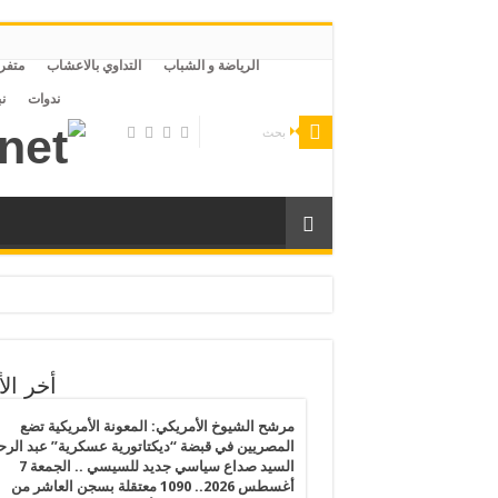
الرياضة و الشباب
التداوي بالاعشاب
متفر
ندوات
ن
لليبية وتقاعس من الحكومة التركية ليتعرض لخطر التعذيب والموت بمصر
رى الفلسطينيين يكشف انهيار القانون الدولي ويهدد القيم الإنسانية
أخر الأ
رس 2026.. النظام المصري يفرض إجراءات تقشف جديدة على المساجد والظلام يسود مصر بعد قرارات الغلق وتخفيض الإنارة ورفع أسعار المواصلات
مرشح الشيوخ الأمريكي: المعونة الأمريكية تضع
المصريين في قبضة “ديكتاتورية عسكرية” عبد الر
السيد صداع سياسي جديد للسيسي .. الجمعة 7
الفقر المائي”: خطاب بدر عبدالعاطي عن القانون الدولي يصطدم بواقع الملء الأحادي وسد النهضة يراكم المخاطر
أغسطس 2026.. 1090 معتقلة بسجن العاشر من