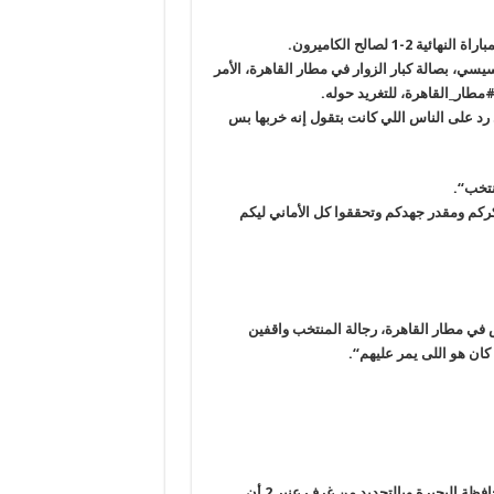
 لصالح الكاميرون
.
سيسي، بصالة كبار الزوار في مطار القاهرة، الأمر
مطار_القاهرة، للتغريد حوله
.
رد على الناس اللي كانت بتقول إنه خربها بس
نتخب
“.
ركم ومقدر جهدكم وتحققوا كل الأماني ليكم
في مطار القاهرة، رجالة المنتخب واقفين
ان هو اللى يمر عليهم
“.
ذكرت – مكاتبات – مسربة من داخل زنازين سجن دمنهور العمومي بمحافظة البحيرة وبالتحديد من غرف عنبر 2 أن