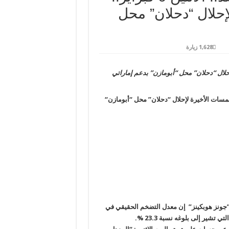
حلال “دحلان” محل
1,628 زيارة
لال “دحلان” محل “أبومازن” بدعم إماراتي
“
ة”جونز هوبكينز” إن معدل التضخم الحقيقي في
%.