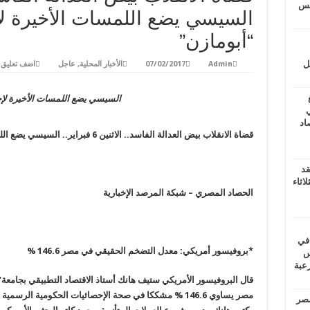
يتس
السيسي يضع اللمسات الأخيرة لإ
“أبومازن”
ل
Admin
07/02/2017
الأخبار المحلية
,
عاجل
اضف تعليق
السيسي يضع اللمسات الأخيرة لإح
ي
أغسطس 2026.. حصاد
قضاة الانقلاب بيض العدالة الفاسد
.. الاثنين 6 فبراير.. السيسي يضع اللمسات الأخيرة لإحلال “دحلان” محل “أبومازن
قد
اثاء
الحصاد المصري – شبكة المرصد الإخبارية
 في
*بروفيسور أمريكي: معدل التضخم الحقيقي في مصر 146.6
%
لسويس
وابع مرعبة
قال البروفيسور الأمريكي ستيف هانك أستاذ الاقتصاد التطبيقي بجامع
مصر يساوي 146.6 % مشككا في صحة الإحصائيات الحكومية الرسمية التي تشير إلى بلوغه نسبة 23.3
مصر