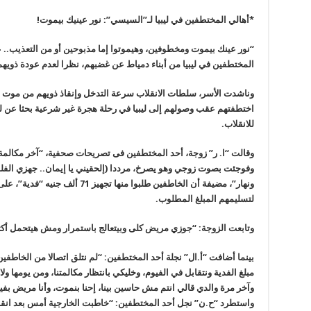
*أهالي المختطفين في ليبيا لـ”السيسي”: نور عينيك بيموت
!
“
نور عينك بيموت ومخطوفين، وهيموتوا إما مذبوحين أو من التعذيب.. عا
المختطفين في ليبيا من أبناء دمياط عن غضبهم، نظرا لعدم عودة ذويهم المخ
وناشدت الأسر، سلطات الانقلاب سرعة التدخل وإنقاذ ذويهم من موت م
اختطفتهم عقب وصولهم إلى ليبيا في رحلة هجرة غير شرعية بحثا عن ل
للانقلاب
.
وقالت “ا. ر” زوجة، أحد المختطفين فى تصريحات صحفية، “آخر مكالمة
وفوجئت بصوت زوجي وهو يصرخ، مرددا
(
إلحقيني يا إيمان.. جهزي الف
ونهار”، مضيفة أن الخاطفين طلبوا منها
لتسليمهم المبلغ المطلوب
.
وتابعت الزوجة: “جوزي مريض كلى وبيتعالج باستمرار ومش هيتحمل أكت
مبلغ الفدية ونتقابل في الفيوم، وخليكي بانتظار مكالمتنا، ومن يومها و
وآخر مرة والدي قالي انتم مش حاسين بينا، إحنا بنموت، وأنا مريض 
واستطرد “ح.ن” نجل أحد المختطفين: “خاطبت الخارجية أمس بعد انقطاع