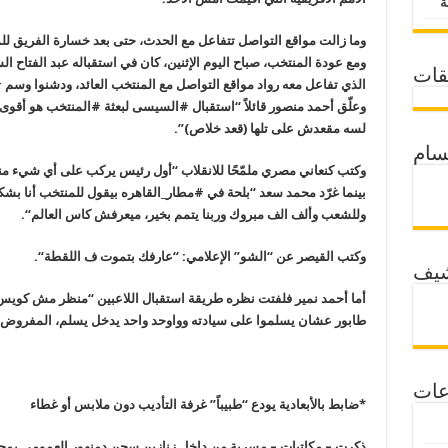
وما زالت مواقع التواصل تتفاعل مع الحدث، حتى بعد خسارة الفريق للمباراة النهائية 2-1
ومع عودة المنتخب، صباح اليوم الإثنين، كان في استقباله عبد الفتاح ال
قات
الذي تفاعل معه رواد مواقع التواصل مع المنتخب العائد، ودشنوا وسم #
وعلّق أحمد منصور قائلاً “استقبال #السيسى لبعثة
#
المنتخب هو أقوى 
لسه مقعدش على تلها (قعد خلاص)”.
سام
وكتب كنعاني مصري ملمّحًا للانقلاب “أول رئيس يركب على أي شيء م
بينما غرّد محمد سعد “بلحة في #مطار_القاهره بيقول للمنتخب أنا بشك
وللشعب وألف الف مبروك وربنا يتمم بخير، ميعرفش كاس العالم
“.
وكتب القيصر عن “الشو” الإعلامي: “عارفك بتموت ف اللقطة
“.
شيف
أما أحمد نمير فلفتت نظره طريقة استقبال اللاعبين “منظر مش كويس 
طابور عشان يسلموا على سيادته وواوحد واحد يدخل يسلم، المفروض ك
عات
*ضابط بالأبعادية يودع “طبيباً” غرفة التأديب دون ملابس أو غطاء