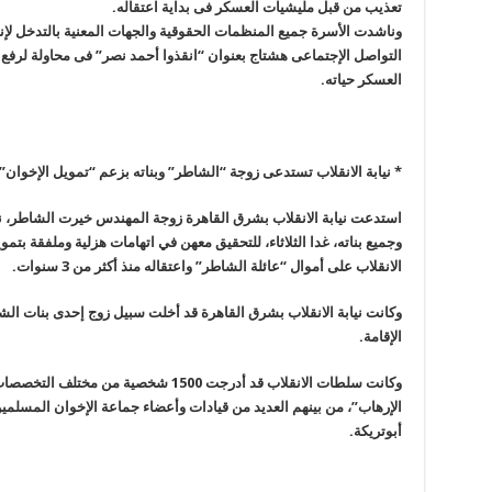
تعذيب من قبل مليشيات العسكر فى بداية اعتقاله
.
وناشدت الأسرة جميع المنظمات الحقوقية والجهات المعنية بالتدخل 
التواصل الإجتماعى هشتاج بعنوان “انقذوا أحمد نصر” فى محاولة لرفع 
العسكر حياته
.
* نيابة الانقلاب تستدعى زوجة “الشاطر” وبناته بزعم “تمويل الإخوان”!
استدعت نيابة الانقلاب بشرق القاهرة زوجة المهندس خيرت الشاطر، ن
وجميع بناته، غدا الثلاثاء، للتحقيق معهن في اتهامات هزلية وملفقة بت
الانقلاب على أموال “عائلة الشاطر” واعتقاله منذ أكثر من 3 سنوات
.
وكانت نيابة الانقلاب بشرق القاهرة قد أخلت سبيل زوج إحدى بنات ال
الإقامة
.
وكانت سلطات الانقلاب قد أدرجت 1500 شخصي
الإرهاب”، من بينهم العديد من قيادات وأعضاء جماعة الإخوان المسلمي
أبوتريكة
.