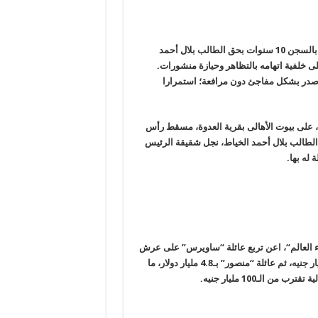
أصدرت محكمة جنايات ههيا بالشرقية، اليوم الإثنين، حكما ظالما جديدا بالسجن 10 سنوات بحق الطالب بلال أحمد
.
 وصدر بشكل مفاجئ دون مرافعة؛ استمرارا
كانت سلطات الانقلاب قد شنت حملة مداهمات، بتاريخ 11 أكتوبر 2016، على بيوت الأهالى بقرية العدوة، مسقط رأس
قية، واعتقلت 5 من الأهالى، بينهم الطالب بلال أحمد الخياط، نجل شقيقة الرئيس
له بها
.
العالم
“
، اعن تربع عائلة “ساويرس” على عرش
أغنياء مصر بثروة إجمالية تقدر بـ11.1 مليار دولار، ما يعادل نحو 66.6 مليار جنيه، ثم عائلة “منصور” بـ4.8 مليار دولار، ما
.