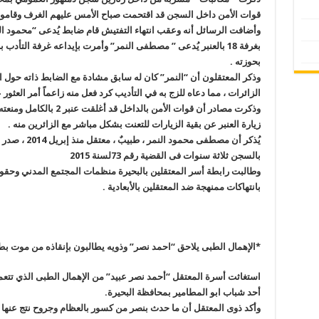
قوات الأمن داخل السجن قد اقتحمت صباح الأمس عليهم الغرف وقاموا ب
وأضافت الرسائل أنه وعقب انتهاء التفتيش قام ضابط يُدعى “محمود 
بغرفة 18 بالعنبر يُدعى ” مصطفى النمر
”
وأمرت بإيداعه غرفة التأدب ب
بحوزته
.
وذكر المعتقلون أن “النمر” كان له سابق مشادة مع الضابط ذاته حول 
الزائرات ، مما دعاه للزج به في التأديب كرد فعل منه زاعماً أمر العثو
وذكرت مصادر أن قوات الأمن 
زيارة العنبر عن بقية الزيارات للتعنت بشكل مباشر مع الزائرين منه
.
يُذكر أن مصطفى
بالسجن ثلاثة سنوات فى القضية رقم 73لسنة
2015
وطالبت رابطة أسر المعتقلين بالبحيرة منظمات المجتمع المدني وحقو
بانتهاكات ممنهجة ضد المعتقلين بالأبعادية
.
*الإهمال الطبى يلاحق “احمد نصر” وذويه يطالبون بإنقاذه من موت ب
استغاثت أسرة المعتقل “أحمد نصر عبيد” من الإهمال الطبى الذي تت
أحد شباب ابو المطامير بمحافظة البحيرة
.
وأكد ذوى المعتقل أن ما حدث بنصر من كسور بالعظام وجروح نتج عنها ت