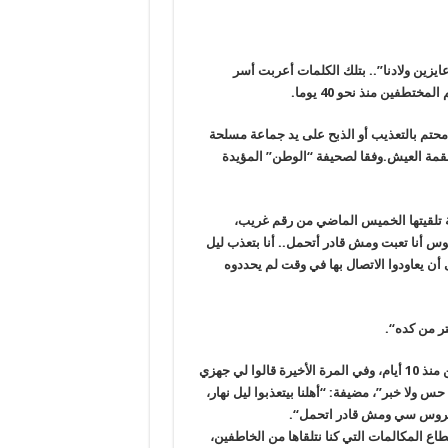
يزين ولادنا”.. بتلك الكلمات أعربت أسر
تطفين منذ نحو 40 يوما
.
حتم بالتعذيب أو الذبح على يد جماعة مسلحة
قمة العيش.وفقا لصحيفة “الوطن” المؤيدة
 تلقيتها الخميس الماضي من رقم غريب،
لوس أنا تعبت ومش قادر أتحمل.. أنا بتعذب ليل
 تجهيز 71 ألف جنيه “فدية”، على أن يعاودوا الاتصال بها في وقت لم يحددوه
ر من كده
“.
بينما أضافت “أ.ال” نجلة أحد المختطفين: “لم نتلق اتصالا من الخاطفين منذ 10 أيام، وفي المرة الأخيرة قالوا لي جهزي
لا حس ولا خبر”، مضيفة
: “
أهلنا بيتعذبوا ليل نهار،
بفيروس سي ومش قادر اتحمل
“.
 المكالمات التي كنا نتلقاها من الخاطفين،