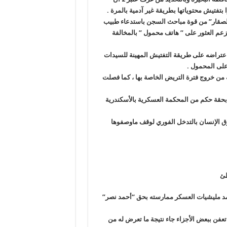
تفتيش محتوياتها بطريقة غير آدمية بالمرة
.
الصقار” من قوة مباحث السجن باستدعاء طبيب
زعم العثور على ” هاتف محمول ” بالمخالفة
اعتراضه على طريقة التفتيش المهينة للسيدات
ر على المحمول
.
بالداخل قد أغلقت عنبر 2 بالكامل ومنعته من خروج فترة التريض الخاصة بها ، كما فصلت
 محمود النمر ، طبيبٌ ، معتقل منذ إبريل 2014 ، صدر بحقة حكم من المحكمة العسكرية بالأسكندرية
ق الإنسان بالتدخل الفوري لوقف ماوصفوها
طئ
عمد مليشيات العسكر ممارسته بحق “أحمد نصر”
عفن ببعض الأجزاء جاء نتيجة ما تعرض له من