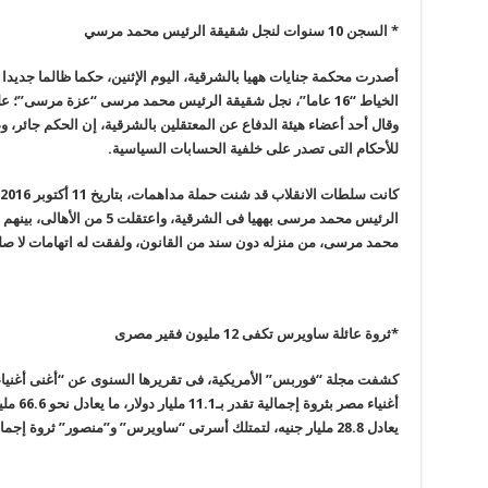
* السجن 10 سنوات لنجل شقيقة الرئيس محمد مرسي
الخياط “16 عاما”، نجل شقيقة الرئيس محمد مرسى “عزة مرسى”؛ على خلفية اتهامه بالتظاهر وحيازة منشورات
وقال أحد أعضاء هيئة الدفاع عن المعتقلين بالشرقية، إن الحكم جائر،
للأحكام التى تصدر على خلفية الحسابات السياسية
.
الرئيس محمد مرسى بههيا فى الشر
محمد مرسى، من منزله دون سند من القانون، ولفقت له اتهامات لا صلة 
*ثروة عائلة ساويرس تكفى 12 مليون فقير مصرى
كشفت مجلة “فوربس” الأمريكية، فى تقريرها السنوى عن “أغنى أغنياء 
يعادل 28.8 مليار جنيه، لتمتلك أسرتى “ساويرس” و”منصور” ثروة إجمالية تقترب من الـ100 مليار جنيه