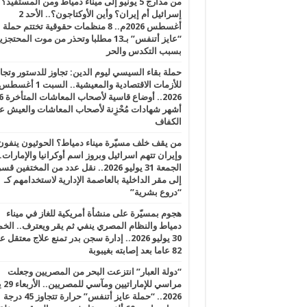
من مدارج 5 يونيو إلى ميناء دمياط ومن المستفيد؟
إسرائيل أم إيران؟ وأين الأوكتاجون؟.. الأحد 2
أغسطس 2026م.. 8 منظمات حقوقية تختتم حملة
“عايز أتنفس” بـ13 مطلبا وتحذر من موت المحتجز
بسبب التكدس والحر
حملة بقاء السيسي ليوم الدين: تجاوز للدستور وتج
للأزمات الاقتصادية والمعيشية.. السبت 1 أغس
2026.. أوضاع قاسية لأصحاب الم
أشهر شهادات مُحْزِنة لأصحاب المعاشات والعيش ع
الكفاف
من يقف خلف مسيّرة ميناء دمياط؟ الحوثيون ينفون
وإيران تتهم اسرائيل وبروز اسم أوكرانيا والإمارات.
الجمعة 31 يوليو 2026.. نقل عدد من المختفين قسر
إلى مقر الداخلية بالعاصمة الإدارية لاستخدامهم كـ
“دروع بشرية”
هجوم بمسيّرة على منشأة أمريكية للغاز في ميناء
دمياط والنظام المصري ينفي ثم يقر ويعترف.. ال
30 يوليو 2026.. إدارة سجن بدر تمنع علاج معتقل
82 عاما بعد إصابته بغيبوبة
“دولة العبار” انتزعت البحر من المصريين وجعلت
مراسي للإ
2026.. “حملة عايز أتنفس” حرارة تتجاوز 45 درجة