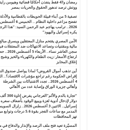
رمضان و47 فقط ينفذن أحكامًا قضائية وهيومن را
ووتش ترصد تدهور الحقوق والحريات بمصر
تصفية 5 من أبناء قبيلة الحويطات بالقطامية والأدلة
تفضح مزاعم داخلية النظام .. الخميس 6 أغسطس
2026.. ترامب يهاجم عبد الرحمن السيد: “هذا الرج
يكره إسرائيل واليهود”
الأمن المصري يقتحم منازل المعتقلين ويسرق مبالغ
مالية ومقتنيات وتصاعد الانتهاكات ضد المعتقلات ف
سجن العاشر نساء.. الأربعاء 5 
ارتفاع الأسعار: زيت الطعام والكهرباء والخبز وشبح
إغلاق المخابز
أين تذهب أموال القروض؟ لماذا يواصل صندوق الن
إقراض الحكومة رغم تراجع مؤشرات الاقتصاد؟.. الثل
4 أغسطس 2026.. تجدد الاشتباكات بين الشرطة
وأهالي جزيرة الوراق وإصابة عدد من الأهالي
“تجارة بالدم والألم”العرجاني يفرض إتاوة 300 ألف
دولار لإدخال أدوية لغزة ويبيع الوقود بأضعاف سعره
إسرائيل.. الاثنين 3 أغسطس 2026.. زلزال ا
المدمر مع ساعات الفجر بقوة 5.6 درجات وت
تهز المحافظات
المسيّرة تعيد فتح ملف الرصد والإنذار والدفاع في 