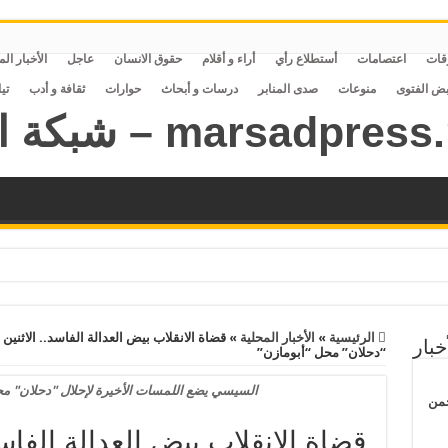
قات
اعتصامات
أستطلاع رأي
أراء و أقلام
حقوق الانسان
عاجل
الأخبار ال
بض الفتوى
منوعات
صدى المنابر
درسات و أبحاث
حوارات
ثقافة و أدب
تي
الرئيسية
»
الأخبار المحلية
»
خبار
“دحلان” محل “أبومازن”
السيسي يضع اللمسات الأخيرة لإحلال "دحلان" مح
حمن