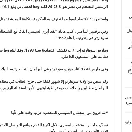
وكتب هانك مدير مشروع العملات المتأزمة بمعهد كاتو البحثي الأمريكي ع
الرسمي للتضخم في مصر هو: 23.3
%
، لكنه وفقا لحساباتي يبلغ 146.6
ين
واستطرد: “الاقتصاد أسوأ مما تعترف به الحكومة، تكلفة المعيشة ت
اهل
وفي نوفمبر الماضي، كتب هانك “لقد أبرم السيسي اتفاقا مع الشيطان،
طس
سوهارتو في إندونيسيا عام1998
“.
عاشات المتأخرة 6
لى
ومارس سوهارتو إجراءات تقشف
نظامه على المستوى الداخلي
.
.
وفي مارس 1998 أعاد مؤيدو سوهارتو في البرلمان انتخابه رئيسا للبلاد للمرة السابعة
يًّا
ولم يمض من ولاية سوهارتو إلا شهور قليلة حتى خرج الطلاب في مظا
البرلمان مطالبين بإصلاحات ديمقراطية لينتهي الأمر باستقالة الرئيس سوهارتو في
خميس
 عمره
*ساخرون من استقبال السيسي للمنتخب: خربها وقعد على تلّها
ماراتيين ومآسي للمصريين.. الأربعاء 29 يوليو
تصدّرت أخبار المنتخب المصري الأول لكرة القدم مواقع التواصل الاجتم
الأمم الأفريقية التي أقيمت أمس الأحد
.