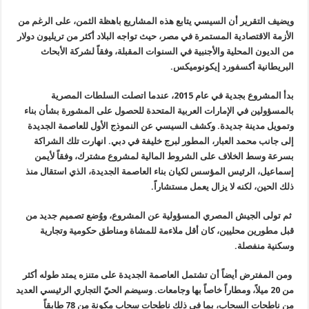
ويضيف التقرير أن السيسي يتابع هذه المشاريع باهظة الثمن، على الرغم من
الأزمة الاقتصادية المستمرة في مصر، حيث تواجه البلاد أكثر من تريليون دولار
من الديون المحلية والأجنبية في السنوات المقبلة، وفقاً لشركة الأبحاث
البريطانية أكسفورد إيكونوميكس
.
بدأ المشروع بجدية في عام 2015، عندما اتصلت السلطات المصرية
بالمسؤولين في الإمارات العربية المتحدة للحصول على المشورة بشأن بناء
وتمويل مدينة جديدة. وكشف السيسي عن النموذج الأول للعاصمة الجديدة
إلى جانب محمد العبار، المطور لبرج خليفة في دبي. انهارت تلك الشراكة
بسرعة وسط الخلاف على الشروط المالية لمشروع مشترك، وفقاً لأيمن
إسماعيل، الرئيس المؤسس لكيان بناء العاصمة الجديدة، الذي استقال منذ
ذلك الحين، لكنه لا يزال يعمل مستشاراً
.
ثم تولى الجيش المصري المسؤولية عن المشروع، ووُضع تصميم جديد من
قبل مطورين محليين، كان أقل ملاءمة للمشاة ومناطق حكومية وتجارية
وسكنية منفصلة
.
ومن المفترض أيضاً أن تشتمل العاصمة الجديدة على متنزه يمتد طوله أكثر
من 20 ميلاً، ومطاراً خاصاً بها وجامعات. وسيضم الحيّ التجاري الرئيسي العديد
من ناطحات السحاب، بما في ذلك ناطحات سحاب مكونة من 78 طابقاً