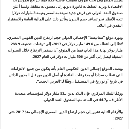
يعيش المصريون تحت ظروف معيشية قاسية جدًا، فيما تتراجع المؤشرات
الاقتصادية وتزيد السلطات فاتورة ديونها إلى مستويات مقلقة. وفيما أعلن
صندوق النقد الدولي عن قرض جديد سيقدمه لمصر بقيمة 3 مليارات دولار؛
تتجه الأنظار نحو تصاعد حجم الديون وتأثير ذلك على المالية العامة والاستقرار
النقدي في البلاد.
ويورد موقع “ستاتيستا” الإحصائي الدولي حجم ارتفاع الدين القومي المصري،
لافتًا إلى انتقاله من 149.6 مليار دولار في 2017، إلى توقعات بتحقيقه 288.9
مليار دولار نهاية هذا العام، فيما من المتوقع أن يستمر الارتفاع خلال السنوات
المقبلة ليصل إلى أكثر من 506 مليارات دولار في العام 2027.
ويصف الموقع إجمالي الدين الحكومي العام بأنه يتكون من جميع الالتزامات
التي تتطلب سدادا أو مدفوعات الفائدة أو أصل الدين من قبل المدين للدائن
في تاريخ أو تواريخ في المستقبل، وفقًا لـ”العربي الجديد”.
ووفقًا للبنك المركزي، فإن البلاد تدين بـ52 مليار دولار لمؤسسات متعددة
الأطراف، و44.7 في المائة منها لصندوق النقد الدولي.
والأرقام التالية تشير إلى حجم ارتفاع الدين المصري الإجمالي منذ 2017 حتى
2027: