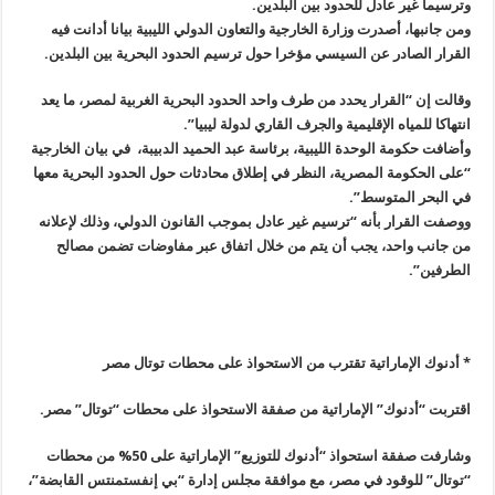
وترسيما غير عادل للحدود بين البلدين.
ومن جانبها، أصدرت وزارة الخارجية والتعاون الدولي الليبية بيانا أدانت فيه
القرار الصادر عن السيسي مؤخرا حول ترسيم الحدود البحرية بين البلدين.
وقالت إن “القرار يحدد من طرف واحد الحدود البحرية الغربية لمصر، ما يعد
انتهاكا للمياه الإقليمية والجرف القاري لدولة ليبيا”.
وأضافت حكومة الوحدة الليبية، برئاسة عبد الحميد الدبيبة، في بيان الخارجية
“على الحكومة المصرية، النظر في إطلاق محادثات حول الحدود البحرية معها
في البحر المتوسط”.
ووصفت القرار بأنه “ترسيم غير عادل بموجب القانون الدولي، وذلك لإعلانه
من جانب واحد، يجب أن يتم من خلال اتفاق عبر مفاوضات تضمن مصالح
الطرفين”.
* أدنوك الإماراتية تقترب من الاستحواذ على محطات توتال مصر
اقتربت “أدنوك” الإماراتية من صفقة الاستحواذ على محطات “توتال” مصر
.
وشارفت صفقة استحواذ “أدنوك للتوزيع” الإماراتية على 50% من محطات
“توتال” للوقود في مصر، مع موافقة مجلس إدارة “بي إنفستمنتس القابضة”،