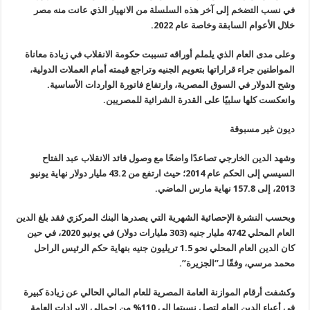
في نسب التضخم إلى آخر هذه السلسلة من الانهيار الذي عانت منه مصر
خلال الأعوام السابقة وخاصة عام 2022.
وعلى مدى العام الذي يلملم أوراقه تسببت حكومة الانقلاب في زيادة معاناة
المواطنين جراء قراراتها بتعويم الجنيه وتراجع قيمته أمام العملات الدولية،
وشح الدولار في السوق المصرية، وارتفاع فاتورة الواردات الأساسية.
وانعكست كلها سلبيًا على القدرة الشرائية للمصريين.
ديون غير مسبوقة
وشهد الدين الخارجي تصاعدًا واضحًا مع وصول قائد الانقلاب عبد الفتاح
السيسي إلى الحكم عام 2014؛ حيث ارتفع من 43.2 مليار دولار نهاية يونيو
2013، إلى 157.8 نهاية مارس الماضي.
وبحسب النشرة الإحصائية الشهرية التي يصدرها البنك المركزي فقد بلغ الدين
العام المحلي 4742 مليار جنيه (303 مليارات دولار) في يونيو 2020، في حين
كان الدين العام المحلي نحو 1.5 تريليون جنيه بنهاية حكم الرئيس الراحل
محمد مرسي، وفقًا لـ”الجزيرة”.
وكشفت أرقام الموازنة العامة المصرية للعام المالي الحالي عن زيادة كبيرة
في أعباء الدين العام لتصل نسبتها إلى 110% من إجمالي الإيرادات العامة