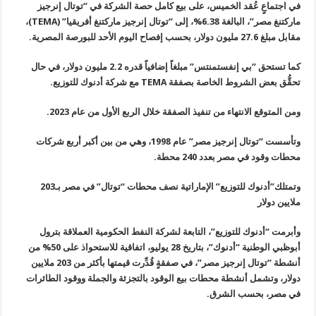
في اجتماعٍ عُقد الخميس، على بيع كامل حصة الشركة في “توتال إنرجيز
ماركتنغ مصر”، البالغة 6.38%، إلى “توتال إنرجيز ماركتنغ أفريقيا
” (TEMA)
،
مقابل مبلغ 27.6 مليون دولار، بحسب إفصاح اليوم الأحد للبورصة المصرية
.
كما تستحق “بي إنفستمنتس” مبلغاً إضافياً قدره 2.2 مليون دولار، في حال
تحقُّق بعض الشروط الخاصة بصفقة
TEMA
مع شركة أدنوك للتوزيع
.
ومن المتوقع الانتهاء من تنفيذ الصفقة خلال الربع الأول من عام 2023
.
وتأسست “توتال إنرجيز مصر” عام 1998، وهي من بين أكبر أربع شركات
محطات وقود في مصر بعدد 240 محطة
.
وتمتلك”أدنوك للتوزيع” الإماراتية نصف محطات “توتال” في مصر بـ203
ملايين دولار
وأبرمت “أدنوك للتوزيع”، التابعة لشركة النفط الحكومية العملاقة بترول
أبوظبي الوطنية “أدنوك”، بتاريخ 28 يوليو، اتفاقية للاستحواذ على 50% من
أنشطة “توتال إنرجيز مصر”، في صفقةٍ قُدِّرت قيمتها بأكثر من 203 ملايين
دولار، وتشمل أنشطة محطات بيع الوقود بالتجزئة والجملة ووقود الطائرات
في مصر، بحسب الشرق
.