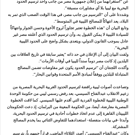
عن “استغرابهما من إعلان جمهورية مصر من جانب واحد ترسيم الحدود
البحرية مع ليبيا بلا أي مشاورات مسبقة
”.
وشددتا على أن “الترسيم من جانب مصر، في هذا الوقت الصعب الذي تمر به
البلاد، يعد انتهاكاً للمصالح الليبية في المتوسط
”.
وتابع البيان أن “هذه الخطوة تعتبر تجاوزاً لروح الأخوة وحسن الجوار وانتهاكاً
للسيادة الليبية لا يمكن القبول به، وأن ترسيم الحدود الذي أعلنته مصر غير
عادل بموجب القانون الدولي، ويتعدى بشكل واضح على الحدود الليبية
البحرية
”.
ولفت البيان إلى أن الإعلان في حد ذاته “يعتبر سابقة في تاريخ العلاقات بين
البلدين إذ كانت مصر دوماً سنداً لليبيا في أوقات الأزمات
”.
وأكدت اللجنتان أن “ترسيم الحدود يكون عبر مفاوضات تضمن المصالح
المتبادلة للبلدَين ووفقاً لمبادئ الأمم المتحدة وقوانين البحار”.
وتصاعدت أصوات ليبية رافضة لترسيم الحدود الغربية البحرية المصرية من
زعيم الانقلاب عبدالفتاح السيسي، بعد رفض رسمي ليبي من حكومة الوحدة
الوطنية الليبية للخطوة الفردية التي أقدم عليها السيسي. كما لاقت الخطوة
المصرية معارضة، أيضا، من الحكومة المعينة من البرلمان، إذ دعت الحكومتان
الليبيتان القاهرة إلى عدم اتخاذ خطوات أحادية في ترسيم الحدود البحرية،
وأبدتا -في بيانات منفصلة- استعدادهما للتفاوض الثنائي بما يخدم المصالح
المشتركة
.
وكان “عبدالفتاح السيسي”، أصدر الثلاثاء الماضي، قراراً جمهورياً، بترسيم