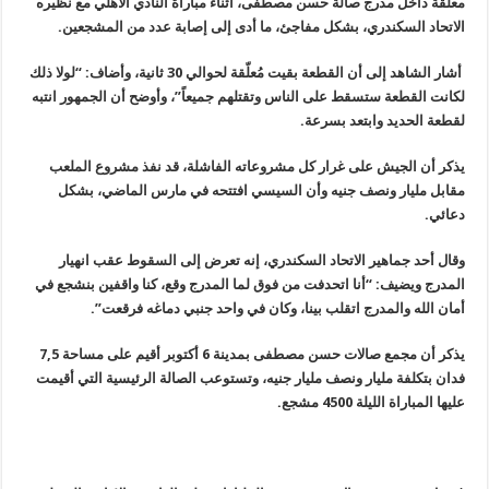
معلقة داخل مدرج صالة حسن مصطفى، أثناء مباراة النادي الأهلي مع نظيره
الاتحاد السكندري، بشكل مفاجئ، ما أدى إلى إصابة عدد من المشجعين
.
أشار الشاهد إلى أن القطعة بقيت مُعلّقة لحوالي 30 ثانية، وأضاف: “لولا ذلك
لكانت القطعة ستسقط على الناس وتقتلهم جميعاً”، وأوضح أن الجمهور انتبه
لقطعة الحديد وابتعد بسرعة
.
يذكر أن الجيش على غرار كل مشروعاته الفاشلة، قد نفذ مشروع الملعب
مقابل مليار ونصف جنيه وأن السيسي افتتحه في مارس الماضي، بشكل
دعائي
.
وقال أحد جماهير الاتحاد السكندري، إنه تعرض إلى السقوط عقب انهيار
المدرج ويضيف: “أنا اتحدفت من فوق لما المدرج وقع، كنا واقفين بنشجع في
أمان الله والمدرج اتقلب بينا، وكان في واحد جنبي دماغه فرقعت”.
يذكر أن مجمع صالات حسن مصطفى بمدينة 6 أكتوبر أقيم على مساحة 7,5
فدان بتكلفة مليار ونصف مليار جنيه، وتستوعب الصالة الرئيسية التي أقيمت
عليها المباراة الليلة 4500 مشجع.