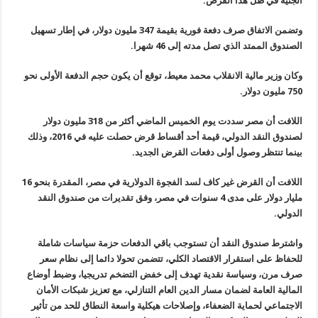
الجنيه في ظل هذا القرض.
وتضمن الاتفاق صرف دفعة فورية بقيمة 347 مليون دولار، في إطار تسهيل
الصندوق الممتد الذي تصل مدته إلى 46 شهرا.
وكان وزير مالية الانقلاب محمد معيط، توقع أن يكون حجم الدفعة الأولى نحو
750 مليون دولار.
اللافت أن مصر سددت يوم الخميس الماضي
أكثر من 318 مليون دولار
لصندوق النقد الدولي، قيمة أحد أقساط قرض حصلت عليه في 2016، وذلك
بينما تنتظر وصول أولى دفعات القرض الجديد.
اللافت أن القرض غير كاف لسد الفجوة الدولارية في مصر، المقدرة بنحو 16
مليار دولار على مدى 4 سنوات في مصر، وفق تقديرات من صندوق النقد
الدولي.
واشترط صندوق النقد أن تستوجب باقي الدفعات حزمة سياسات شاملة
للحفاظ على استقرار الاقتصاد الكلي، تتضمن تحولا دائما إلى نظام سعر
صرف مرن، وسياسة نقدية تهدف إلى خفض التضخم تدريجيا، وضبط أوضاع
المالية العامة لضمان مسار الدين العام التنازلي، مع تعزيز شبكات الأمان
الاجتماعي لحماية الضعفاء، وإصلاحات هيكلية واسعة النطاق للحد من تأثير