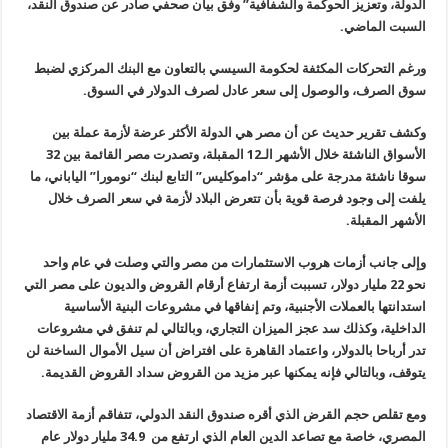
الدولة، وتعزيز الحوكمة والشفافية” وفق بيان صحفي صادر عن صندوق النقد،
السبت الماضي.
ورغم التحركات المكثفة لحكومة السيسي بالتعاون مع البنك المركزي لضبط
سوق الصرف، والوصول إلى سعر عادل لصرف الدولار في السوق.
وكشف تقرير حديث عن أن مصر هي الدولة الأكثر عرضة لأزمة عملة بين
الأسواق الناشئة خلال الأشهر الـ12 المقبلة، وتصدرت مصر القائمة بين 32
سوقا ناشئة مدرجة على مؤشر “داموكليس” التابع لبنك “نومورا” الياباني، ما
يلفت إلى وجود فرصة قوية بأن تتعرض البلاد لأزمة في سعر الصرف خلال
الأشهر المقبلة.
وإلى جانب أزمات هروب الاستثمارات من مصر والتي وصلت في عام واحد
نحو 22 مليار دولار، تسببت أزمة ارتفاع أرقام القروض والديون على مصر التي
استدانتها بالعملات الأجنبية، وتم إنفاقها في مشروعات البنية الأساسية
الداخلية، وكذلك سد عجز الميزان التجاري، وبالتالي لم تنفق في مشروعات
تدر أرباحا بالدولار، واعتماد القاهرة على افتراض أن سيل الأموال الساخنة لن
يتوقف، وبالتالي فإنه يمكنها عبر مزيد من القروض سداد القروض القديمة.
ومع تقلص حجم القرض الذي أقره صندوق النقد الدولي، تتفاقم أزمة الاقتصاد
المصري، خاصة مع تصاعد الدين العام الذي ارتفع من 34.9 مليار دولار عام