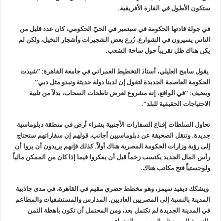
ستكون الأطول في القارة الأفريقية
.
في جولة قادتها الحكومة في سبتمبر في الحيّ الحكومي، كان عدد قليل من
الناس يسيرون في الشوارع. زُرع بعض الشجيرات وأشجار النخيل، ولكن لم
يكن هناك ظل تقريباً حول ساحة الشعب
.
يقول سامح العليلي، أستاذ التخطيط العمراني في جامعة القاهرة: “شيدت
الحكومة العاصمة الجديدة لتقول إن لدينا دولة حديثة ونبدو مثل دبي”.
ويضيف: “في الواقع، إنه مشروع لعرض ناطحات السحاب، بدلاً من تلبية
الاحتياجات الحقيقية للبلد
”.
تحاول السلطات إقناع السفارات الأجنبية بشراء أرض في منطقة دبلوماسية
جديدة. وتنقل الصحيفة عن دبلوماسيين أجانب، قولهم إن سفاراتهم ستحتاج
إلى رؤية وزارات الحكومة المصرية هناك أولاً. كذلك فإنهم يريدون أن يروا أن
رأس المال الجديد يكتسب زخماً قبل أن يفكروا فيما إذا كان من الممكن مالياً
ولوجستياً فتح مكاتب هناك
.
ويشكك ديفيد سيمز، وهو مخطط حضري مقيم في القاهرة، في مدى جاذبية
المدينة بالنسبة إلى المصريين العاديين. المدارس والمستشفيات والمطاعم
في المدينة الجديدة لم تكتمل بعد، ومن المحتمل أن تكون باهظة الثمن