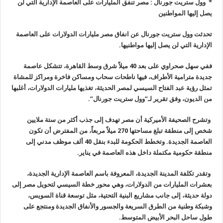
*
وول ستريت جورنال : مصر تنفق المليارات على العاصمة الإدارية التي لن
يصل إليها المواطنين
تحدثت وول ستريت جورنال عن انفاق مصر مليارات الدولارات على العاصمة
الإدارية التي لن يصل إليها مواطنيها
.
ففي سهل صحراوي على بعد 40 ميلاً شرق وسط القاهرة، تتشكل عاصمة
جديدة مترامية الأطراف، فيها ناطحات سحاب ومساكن فاخرة ومراكز للمشاة
تمثل رؤية عبد الفتاح السيسي لمصر الحديثة، تغذيها مليارات الدولارات، أغلبها
من الديون، وفق تقرير لـ”وول ستريت جورنال
”.
وتشرح الصحيفة الأميركية أن مصر تهدف إلى جذب أكثر من ستة ملايين
شخص إلى منطقة تبلغ مساحتها 270 ميلاً مربعاً، من المفترض أن تكون
العاصمة الجديدة. وتخطط الحكومة للبدء بنقل 40 ألف موظف مدني إلى
منطقة حكومية مكتملة داخل هذه العاصمة في يناير
.
وتقدر تكلفة المدينة الجديدة، المعروفة باسم العاصمة الإدارية الجديدة،
بعشرات المليارات من الدولارات، وهي محور خطة السيسي لتحويل مصر إلى
دولة حديثة، إلى جانب مشاريع البنية التحتية، مثل توسعة قناة السويس،
وشبكة وطنية من الطرق السريعة والجسور والأنفاق الجديدة ومنتجع على
طول ساحل البحر الأبيض المتوسط
.