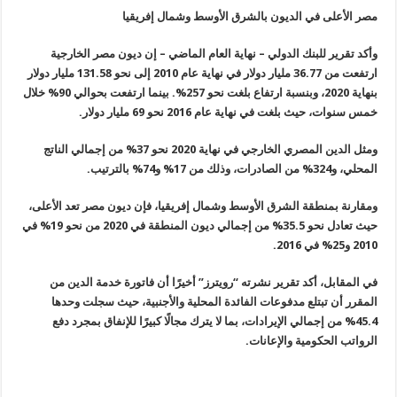
مصر الأعلى في الديون بالشرق الأوسط وشمال إفريقيا
وأكد تقرير للبنك الدولي – نهاية العام الماضي – إن ديون مصر الخارجية
ارتفعت من 36.77 مليار دولار في نهاية عام 2010 إلى نحو 131.58 مليار دولار
بنهاية 2020، وبنسبة ارتفاع بلغت نحو 257%. بينما ارتفعت بحوالي 90% خلال
خمس سنوات، حيث بلغت في نهاية عام 2016 نحو 69 مليار دولار.
ومثل الدين المصري الخارجي في نهاية 2020 نحو 37% من إجمالي الناتج
المحلي، و324% من الصادرات، وذلك من 17% و74% بالترتيب.
ومقارنة بمنطقة الشرق الأوسط وشمال إفريقيا، فإن ديون مصر تعد الأعلى،
حيث تعادل نحو 35.5% من إجمالي ديون المنطقة في 2020 من نحو 19% في
2010 و25% في 2016.
في المقابل، أكد تقرير نشرته “رويترز” أخيرًا أن فاتورة خدمة الدين من
المقرر أن تبتلع مدفوعات الفائدة المحلية والأجنبية، حيث سجلت وحدها
45.4% من إجمالي الإيرادات، بما لا يترك مجالًا كبيرًا للإنفاق بمجرد دفع
الرواتب الحكومية والإعانات.