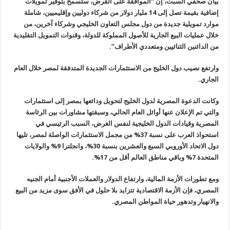
بيان صحفي السبت، إن “الموافقة على القرض، ستسمح بتوفير تمويلات
إضافية بقيمة تصل إلى 14 مليار دولار من شركاء دوليين وإقليميين، شاملة
موارد تمويلية جديدة من دول مجلس التعاون الخليجي وشركاء آخرين، من
خلال عمليات البيع الجارية للأصول المملوكة للدولة، وقنوات التمويل التقليدية
من الدائنين الثنائيين ومتعددي الأطراف”.
وارتفع نصيب دول الخليج من الاستثمارات الجديدة المتدفقة لمصر خلال العام
الجاري.
وكانت الدعوة المصرية لدول الخليج لتحويل ودائعها بمصر إلى استثمارات
والتي تم الإعلان عنها أوائل العام الحالي، وسبقتها مشاورات بين الرئاسة
المصرية وقيادات الدول الخليجية لنفس الغرض، السبب الرئيسي في
استحواذ العرب على نسبة 37% من مجمل الاستثمارات الواصلة لمصر، تليها
دول الاتحاد الأوروبي السبع والعشرين بنسبة 30%، وانجلترا 9% والولايات
المتحدة 7% وباقي مناطق العالم أقل من 17%.
ومع تطورات الأزمة المالية، وارتفاع الدولار والعملات الأجنبية أمام الجنيه
المصري، فإن الأزمة الاقتصادية تتزايد بلا حلول في الأفق سوى مزيد من البيع
والانهيار وتدهور حياة المواطن المصري.