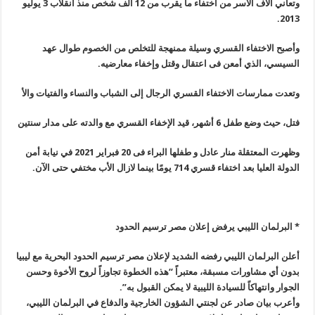
وتعاني آلاف الأسر من اختفاء ما يقرب من 12 ألف شخص منذ انقلاب 3 يوليو
.
2013
وأصبح
الاختفاء القسري
وسيلة ممنهجة للتخلص من الخصوم طوال عهد
السيسي، الذي أمعن فى اعتقال وقتل وإخفاء معارضيه
.
وتعدت ممارسات الاختفاء القسري الرجال إلى الشباب والنساء والفتيات والأ
فتل، حيث وضع طفل 6 أشهر، قيد الإخفاء القسري مع والدته على مدار سنتين
وظهرت
المعتقلة منار عادل و طفلها البراء
فى 20 فبراير 2021 في نيابة أمن
الدولة العليا بعد اختفاء قسري 714 يومًا بينما لازال الأب مختفي حتى الآن
.
* البرلمان الليبي يرفض إعلان مصر ترسيم الحدود
أعلن البرلمان الليبي رفضه الشديد لإعلان مصر ترسيم الحدود البحرية مع ليبيا
بدون أي مشاورات مسبقة، معتبراً “هذه الخطوة تجاوزاً لروح الأخوة وحسن
الجوار وانتهاكاً للسيادة الليبية لا يمكن القبول به
”.
وأعرب بيان صادر عن لجنتي الشؤون الخارجية والدفاع في البرلمان الليبي،