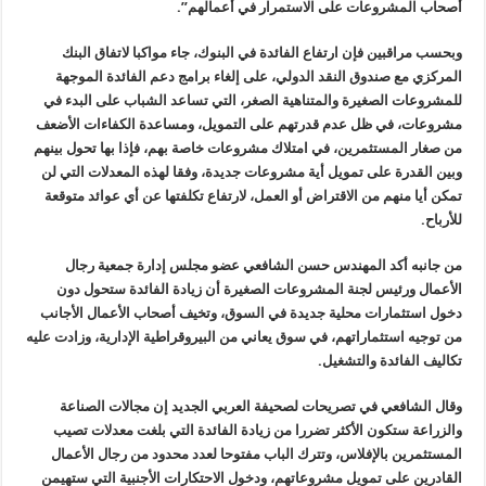
أصحاب المشروعات على الاستمرار في أعمالهم
”.
وبحسب مراقبين فإن ارتفاع الفائدة في البنوك، جاء مواكبا لاتفاق البنك
المركزي مع صندوق النقد الدولي، على إلغاء برامج دعم الفائدة الموجهة
للمشروعات الصغيرة والمتناهية الصغر، التي تساعد الشباب على البدء في
مشروعات، في ظل عدم قدرتهم على التمويل، ومساعدة الكفاءات الأضعف
من صغار المستثمرين، في امتلاك مشروعات خاصة بهم، فإذا بها تحول بينهم
وبين القدرة على تمويل أية مشروعات جديدة، وفقا لهذه المعدلات التي لن
تمكن أيا منهم من الاقتراض أو العمل، لارتفاع تكلفتها عن أي عوائد متوقعة
للأرباح
.
من جانبه أكد المهندس حسن الشافعي عضو مجلس إدارة جمعية رجال
الأعمال ورئيس لجنة المشروعات الصغيرة أن زيادة الفائدة ستحول دون
دخول استثمارات محلية جديدة في السوق، وتخيف أصحاب الأعمال الأجانب
من توجيه استثماراتهم، في سوق يعاني من البيروقراطية الإدارية، وزادت عليه
تكاليف الفائدة والتشغيل
.
وقال الشافعي في تصريحات لصحيفة العربي الجديد إن مجالات الصناعة
والزراعة ستكون الأكثر تضررا من زيادة الفائدة التي بلغت معدلات تصيب
المستثمرين بالإفلاس، وتترك الباب مفتوحا لعدد محدود من رجال الأعمال
القادرين على تمويل مشروعاتهم، ودخول الاحتكارات الأجنبية التي ستهيمن