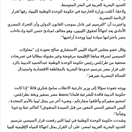
الحدود البحرية الغربية في البحر المتوسط
.
ولاحقا، أعلنت وزارة الخارجية في حكومة الوحدة الوطنية الليبية، رفها لقرار
الرئاسة المصرية
.
واعتبرت أن “الترسيم غير عادل بموجب القانون الدولي وأن التحرك المصري
الأحادي يعد انتهاكاً لحقوق الليبيين، وهو مخالف لمبادئ حسن النية وادعاءات
مصر باحترامها سيادة ليبيا ووحدة أراضيها”.
وقال عضو مجلس الدولة الليبي الاستشاري صالح جعودة إن “محاولات
السيسي لسرقة مياهنا الإقليمية مرفوضة وغير مقبولة مطالبا في تصريحات
صحفية من طرابلس رئيس حكومة الوحدة الوطنية عبدالحميد الدبيبة بالرد
على قرار مصر بترسيم حدودها البحرية بالمقاطعة الاقتصادية واستبدال
العمالة المصرية بغيرهم”.
ووجه جعودة سؤالا إلى وزير خارجية الانقلاب سامح شكري قائلا “إذا كانت
حكومة الدبيبة فاقدة للشرعية فلماذا تحتفظ مصر بسفير وبعثة بطرابلس،
اسحبو سفيركم وأغلقوا سفارتكم ، وشيء آخر من يمثل ليبيا بالأمم المتحدة ،
أليس السفير السني المعين من قبل السيدة المنقوش؟ كفاكم عبثا ودعونا
وشأننا”.
وشددت حكومة الوحدة الوطنية في ليبيا التي رفضت قرار السيسي بترسيم
الحدود البحرية الغربية لمصر، على أن القرار يمثل انتهاكا للمياه الإقليمية لليبيا