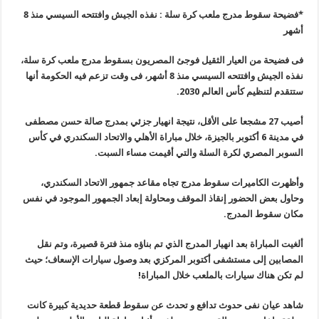
*فضيحة سقوط مدرج ملعب كرة سلة : نفذه الجيش وافتتحه السيسي منذ 8
أشهر
فى فضيحة من العيار الثقيل فوجئ المصريون بسقوط مدرج ملعب كرة سلة،
نفذه الجيش وافتتحه السيسي منذ 8 أشهر، فى وقت تزعم فيه الحكومة أنها
ستتقدم لتنظيم كأس العالم 2030
.
أصيب 27 مشجعا على الأقل، نتيجة انهيار جزئي بمدرج صالة حسن مصطفى
في مدينة 6 أكتوبر بالجيزة، خلال مباراة الأهلي والاتحاد السكندري في كأس
السوبر المصري لكرة السلة والتي أقيمت مساء السبت.
وأظهرت الكاميرات سقوط مدرج تجاه مقاعد جمهور الاتحاد السكندري،
وحاول بعض الحضور إنقاذ الموقف ومحاولة إبعاد الجمهور الموجود في نفس
مكان سقوط المدرج.
ألغيت المباراة بعد انهيار المدرج الذي تم بناؤه منذ فترة قصيرة، وتم نقل
المصابين إلى مستشفى أكتوبر المركزي بعد وصول سيارات الإسعاف؛ حيث
لم تكن هناك سيارات بالملعب خلال المباراة!
شاهد عيان نفى حدوث تدافع و تحدث عن سقوط قطعة حديدية كبيرة كانت