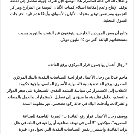
وأضاف أنه في حالة استمرار هذا الوضع، فإن شركة جهينة ستصل إلى نقطة
توقف الإنتاج وعدم إمكانية استلام كميات الألبان اليومية من المزارع ومراكز
التجميع، وسينقص توفير منتجات الألبان بالأسواق، وأيضًا عدم تلبية احتياجات
السوق المحلية
.
وتابع أن بعض الموردين الخارجين يتوقفون عن الشحن والتوريد بسبب
مستحقاتهم البالغة أكثر من 40 مليون دولار
.
* رجال أعمال يهاجمون قرار المركزي برفع الفائدة
هاجم عددًا من رجال الأعمال قرار لجنة السياسات النقدية بالبنك المركزي
المصري، برفع الفائدة بنسبة 3٪، نهاية الأسبوع الماضي، ولجوء حكومة
الانقلاب إلى الاستمرار في سياسة التشدد النقدي، للسيطرة على سعر الدولار
والتضخم، بحلول تقليدية، ما سيؤدي إلى تعطيل الاستثمارات والعمل بالمصانع
والشركات، وأدخلت البلاد في حالة ركود تضخمي، غير معلومة المدة
.
ووصف رجال الأعمال قرار رفع الفائدة بـ “الضربة القاصمة للصناعة
المصرية”، مؤكدين: “لا أمل في نهضة صناعية أو زراعية في البلد، في ظل
تزايد الفائدة، واستمرار نفس السياسات النقدية التي تحول دون قدرة