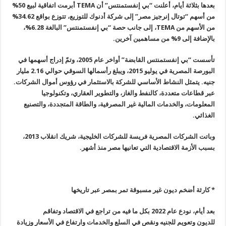
بعدها بثلاثة أيام، أعلنت “بي إنفستمنتس” أن
TEMA
أبرمت اتفاقية لبيع 50%
من أسهم “توتال إنرجيز مصر” إلى شركة أدنوك للتوزيع، تتوزع بواقع 34.62%
من الأسهم من
TEMA
، إلى جانب حصة “بي إنفستمنتس” البالغة 6.28%،
بالإضافة إلى 9% من مساهمين آخرين
.
تأسست “بي إنفستمنتس القابضة” أواخر عام 2005، وتمّ إدراج أسهمها في
البورصة المصرية في يوليو 2015، ويبلغ رأسمالها السوقي حوالي 2.16 مليار
جنيه. يتمثل النشاط الأساسي للشركة بالاستثمار في رؤوس أموال الشركات.
عبر قطاعات متعددة، كالنفط والغاز، والتطوير العقاري، وتكنولوجيا
المعلومات، والخدمات المالية غير المصرفية، والطاقة المتجددة، والتصنيع
الغذائي
.
وباتت الشركات المصرية فريسة للشركات الخليجية، شريك انقلاب 2013،
بسبب الأزمة الاقتصادية التي تعانيها مصر منذ أشهر
.
* كارثة أضخم ديون غير مسبوقة تمر بمصر عبر تاريخها
بعد أيام، نودع عام 2022 بكل ما فيه من تراجع في الاقتصاد وتفاقم
للديون وتعويم للجنيه ونقص في السلع والخدمات وارتفاع في الأسعار وزيادة