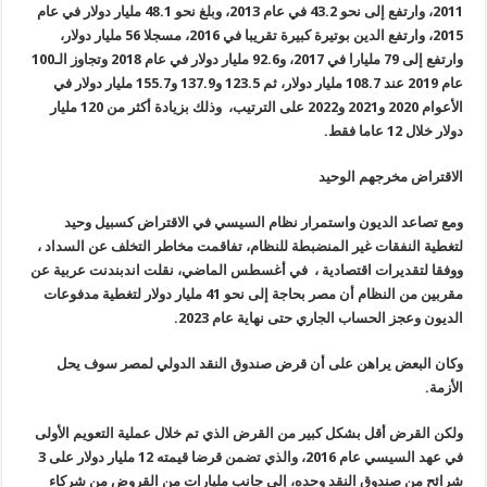
2011، وارتفع إلى نحو 43.2 في عام 2013، وبلغ نحو 48.1 مليار دولار في عام
2015، وارتفع الدين بوتيرة كبيرة تقريبا في 2016، مسجلا 56 مليار دولار،
وارتفع إلى 79 مليارا في 2017، و92.6 مليار دولار في عام 2018 وتجاوز الـ100
عام 2019 عند 108.7 مليار دولار، ثم 123.5 و137.9 و155.7 مليار دولار في
الأعوام 2020 و2021 و2022 على الترتيب، وذلك بزيادة أكثر من 120 مليار
دولار خلال 12 عاما فقط.
الاقتراض مخرجهم الوحيد
ومع تصاعد الديون واستمرار نظام السيسي في الاقتراض كسبيل وحيد
لتغطية النفقات غير المنضبطة للنظام، تفاقمت مخاطر التخلف عن السداد ،
ووفقا لتقديرات اقتصادية ، في أغسطس الماضي، نقلت اندبندنت عربية عن
مقربين من النظام أن مصر بحاجة إلى نحو 41 مليار دولار لتغطية مدفوعات
الديون وعجز الحساب الجاري حتى نهاية عام 2023.
وكان البعض يراهن على أن قرض صندوق النقد الدولي لمصر سوف يحل
الأزمة.
ولكن القرض أقل بشكل كبير من القرض الذي تم خلال عملية التعويم الأولى
في عهد السيسي عام 2016، والذي تضمن قرضا قيمته 12 مليار دولار على 3
شرائح من صندوق النقد وحده، إلى جانب مليارات من القروض من شركاء