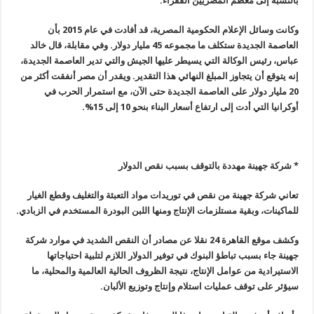
بالنسبة إلى معظم المصريين الفقراء
.
وكانت وسائل الإعلام الحكومية المصرية، قد أفادت في عام 2015 بأن
العاصمة الجديدة ستكلف ما مجموعه 45 مليار دولار. وفي مقابلة، قال خالد
عباس، رئيس الوكالة التي يسيطر عليها الجيش والتي تدير العاصمة الجديدة،
إنه يتوقع أن يتجاوز المبلغ النهائي هذا التقدير. ويقدر أن مصر أنفقت أكثر من
20 مليار دولار على العاصمة الجديدة حتى الآن، مع استمرار الحرب في
أوكرانيا التي أدت إلى ارتفاع أسعار البناء بنحو 10 إلى 15
%.
*
شركة جهينة مهددة بالتوقف بسبب نقص الدولار
تعاني شركة جهينة من نقص في توريدات مواد التعبئة والتغليف وقطع الغيار
للماكينات، وبقية مستلزمات الإنتاج ومنها اللبن البودرة المستخدم في الزبادي
.
وكشف موقع القاهرة 24 نقلا عن مصادر أن النقص الشديد في موارد شركة
جهينة جاء بسبب تباطؤ البنوك في توفير الدولار اللازم لتلبية احتياجاتها
الاستيرادية من عوامل الإنتاج، نتيجة الظروف الحالية العالمية والمحلية، ما
سيؤثر على توقف عمليات استلام وإنتاج وتوزيع الألبان
.