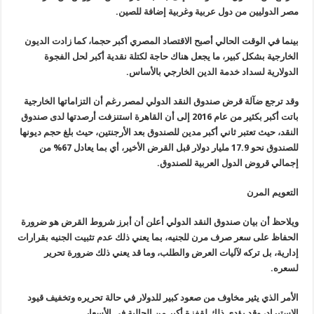
مصر الدوليين من دول عربية وغربية إضافة للصين.
بينما في الوقت الحالي أصبح الاقتصاد المصري أكبر حجما، كما زادت الديون
الخارجية بشكل كبير، ما يجعل هناك حاجة لكتلة نقدية أكبر لحل الفجوة
الدولارية لسداد خدمة الدين الخارجي بالأساس.
وقد ترجع ضآلة قرض صندوق النقد الدولي لمصر رغم أن التزاماتها الخارجية
باتت أكبر بكثير من عام 2016 إلى أن القاهرة استنزفت أرصدتها لدى صندوق
النقد، حيث تعتبر ثاني أكبر مدين للصندوق بعد الأرجنتين، حيث بلغ حجم ديونها
للصندوق نحو 17.9 مليار دولار قبل القرض الأخير، أي بما يعادل 67% من
إجمالي قروض الدول العربية للصندوق.
التعويم المرن
ويلاحظ أن بيان صندوق النقد الدولي أعلن أن أبرز شروط القرض هو ضرورة
الحفاظ على سعر صرف مرن للجنيه، بما يعني ذلك عدم تثبيت الجنيه بقرارات
إدارية، بل تركه لآليات العرض والطلب، وما قد يعني ذلك ضرورة تحرير
لسعره.
الأمر الذي يثير مخاوف من صعود كبير للدولار في حالة تحريره وتخفيف قيود
الاستيراد، وقد يؤدي ذلك لقفزة أكبر من الحالية في الأسعار.