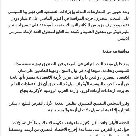
وبعد شهور من المفاوضات المذلة وإجراءات التعسفية التي تجبر بها السيسي
على الشعب المصري، جرت الموافقة في أكتوبر الماضي على 3 مليار دولار
فقط، ومع نزف مزيد من البكاء والتوسلات تمت الموافقة على تيسيرات بنحو
مليار دولار من صندوق التنمية والاستدامة التابع لصندوق النقد لإنقاذ مصر من
الانهيار.
موافقة مع صفعة
ومع حلول موعد البت النهائي في القرض، قرر الصندوق توجيه صفعة مذلة
للسيسي ونظامه، موبخا إياه في بيان المنح ، ومهينا للقائمين على شان
الاقتصاد المصري ، والذين دأبوا على تبرير الأزمة الاقتصادية بمصر بأنها ناتجة
عن أزمة الحرب الروسية الأوكرانية، بل كد الصندوق أن كل اقتصادات العالم
تجاوزت ارتدادات أزمات كورونا وأزمة الحرب الروسية الأوكرنية بنجاح.
وقرر المجلس التنفيذي للصندوق تقليص الدفعة الأولى للقرض لمبلغ لا يمكن
اعتباره إلا لقمة لمتسول ، لا تحل أزمة ولا يسد حاجة.
الدفعة الأولى جاءت أقل بكثير مما توقعته حكومة الانقلاب، ما أثار تساؤلات
حول قدرة القرض على مساعدة إخراج الاقتصاد المصري من أزمته، ومستقبل