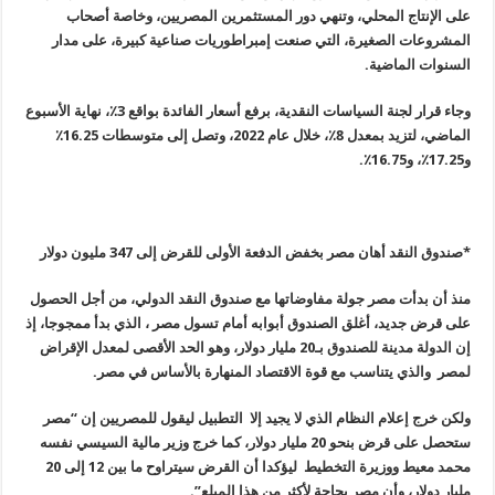
على الإنتاج المحلي، وتنهي دور المستثمرين المصريين، وخاصة أصحاب
المشروعات الصغيرة، التي صنعت إمبراطوريات صناعية كبيرة، على مدار
السنوات الماضية
.
وجاء قرار لجنة السياسات النقدية، برفع أسعار الفائدة بواقع 3٪، نهاية الأسبوع
الماضي، لتزيد بمعدل 8٪، خلال عام 2022، وتصل إلى متوسطات 16.25٪
و17.25٪، و16.75٪
.
*صندوق النقد أهان مصر بخفض الدفعة الأولى للقرض إلى 347 مليون دولار
منذ أن بدأت مصر جولة مفاوضاتها مع صندوق النقد الدولي، من أجل الحصول
على قرض جديد، أغلق الصندوق أبوابه أمام تسول مصر ، الذي بدأ ممجوجا، إذ
إن الدولة مدينة للصندوق بـ20 مليار دولار، وهو الحد الأقصى لمعدل الإقراض
لمصر والذي يتناسب مع قوة الاقتصاد المنهارة بالأساس في مصر.
ولكن خرج إعلام النظام الذي لا يجيد إلا التطبيل ليقول للمصريين إن “مصر
ستحصل على قرض بنحو 20 مليار دولار، كما خرج وزير مالية السيسي نفسه
محمد معيط ووزيرة التخطيط ليؤكدا أن القرض سيتراوح ما بين 12 إلى 20
مليار دولار، وأن مصر بحاجة لأكثر من هذا المبلع”.