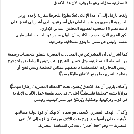
فلسطينية مخوّلة، وهو ما يوفره الآن هذا الاتفاق
.
ولفت بارئيل إلى أن هذا الإعلان يُعدّ تطورًا ملحوظًا مقارنةً بإعلان
وزير
الخارجية المصري بدر عبد العاطي قبل أسبوعين، الذي أشار إلى اتفاق على
قائمة تضم 15 شخصية لعضوية المجلس المدني الإداري
.
لكن الفارق الآن، بحسب الكاتب، أن البيان صادر عن الجانب الفلسطيني
نفسه، وليس عن مصر، ما يعزز مصداقيته وشرعيته
.
كما أشار إلى أن المشاركين في المحادثات المصرية شملوا شخصيات رسمية
من
السلطة الفلسطينية، مثل حسين الشيخ (نائب رئيس السلطة) وماجد فرج
(رئيس
المخابرات الفلسطينية)، بصفتهم ممثلين للسلطة وليس لفتح أو
منظمة التحرير،
ما يمنح الاتفاق طابعًا رسميًّا
.
وأضاف بارئيل أن هذا الاتفاق يُنشئ، تحت “المظلة المصرية”، إطارًا
سياسيًّا
موازيًا يشبه “مجلسًا فلسطينيًّا أعلى”، قد يحدد طبيعة عمل
الآليات الإدارية
في غزة، وتركيبتها، وشكلها، ويُرسّخ دور مصر كوسيط رئيسي
.
وأكد أن الهدف المصري الأسمى هو ضمان ألا تهدّد أي قوة دولية مصالحها
الأمنية، وعلى رأسها منع نزوح مئات الآلاف من سكان غزة إلى الأراضي
المصرية
—
وهو “خط أحمر” ثابت في السياسة المصرية
.