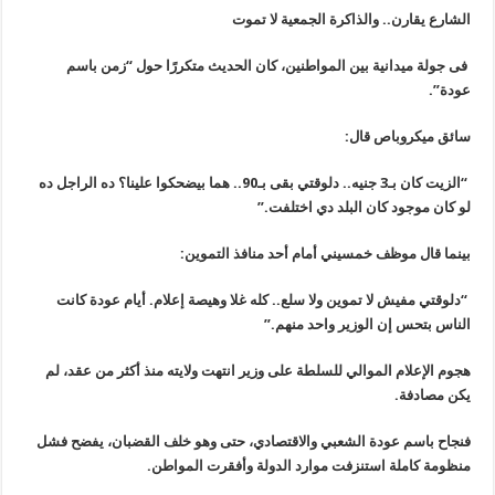
الشارع يقارن.. والذاكرة الجمعية لا تموت
فى جولة ميدانية بين المواطنين، كان الحديث متكررًا حول “زمن باسم
عودة”.
سائق ميكروباص قال:
“الزيت كان بـ3 جنيه.. دلوقتي بقى بـ90.. هما بيضحكوا علينا؟ ده الراجل ده
لو كان موجود كان البلد دي اختلفت.”
بينما قال موظف خمسيني أمام أحد منافذ التموين:
“دلوقتي مفيش لا تموين ولا سلع.. كله غلا وهيصة إعلام. أيام عودة كانت
الناس بتحس إن الوزير واحد منهم.”
هجوم الإعلام الموالي للسلطة على وزير انتهت ولايته منذ أكثر من عقد، لم
يكن مصادفة.
فنجاح باسم عودة الشعبي والاقتصادي، حتى وهو خلف القضبان، يفضح فشل
منظومة كاملة استنزفت موارد الدولة وأفقرت المواطن.