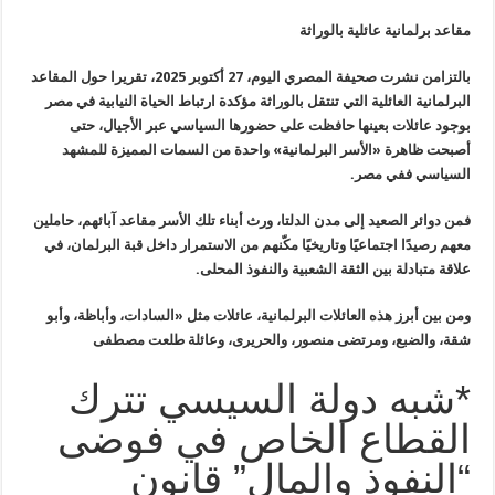
مقاعد برلمانية عائلية بالوراثة
بالتزامن
نشرت صحيفة المصري اليوم، 27 أكتوبر 2025، تقريرا حول المقاعد
البرلمانية
العائلية التي تنتقل بالوراثة مؤكدة ارتباط الحياة النيابية في مصر
بوجود
عائلات بعينها حافظت على حضورها السياسي عبر الأجيال، حتى
أصبحت ظاهرة
«
الأسر البرلمانية» واحدة من السمات المميزة للمشهد
السياسي ففي مصر
.
فمن دوائر
الصعيد إلى مدن الدلتا، ورث أبناء تلك الأسر مقاعد آبائهم، حاملين
معهم
رصيدًا اجتماعيًا وتاريخيًا مكّنهم من الاستمرار داخل قبة البرلمان، في
علاقة متبادلة بين الثقة الشعبية والنفوذ المحلى
.
ومن بين أبرز هذه العائلات البرلمانية، عائلات مثل «السادات، وأباظة، وأبو
شقة، والضبع، ومرتضى منصور، والحريرى، وعائلة طلعت مصطفى
*شبه دولة السيسي تترك
القطاع الخاص في فوضى
“النفوذ والمال” قانون