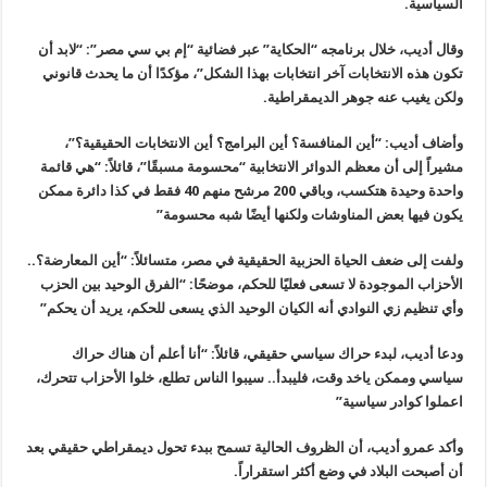
السياسية
.
وقال أديب،
خلال برنامجه “الحكاية” عبر فضائية “إم بي سي مصر”: “لابد أن
تكون هذه
الانتخابات آخر انتخابات بهذا الشكل”، مؤكدًا أن ما يحدث قانوني
ولكن يغيب
عنه جوهر الديمقراطية
.
وأضاف أديب
: “
أين المنافسة؟ أين البرامج؟ أين الانتخابات الحقيقية؟”،
مشيراً إلى أن
معظم الدوائر الانتخابية “محسومة مسبقًا”، قائلاً: “هي قائمة
واحدة وحيدة
هتكسب، وباقي 200 مرشح منهم 40 فقط في كذا دائرة ممكن
يكون فيها بعض
المناوشات ولكنها أيضًا شبه محسومة
”
ولفت إلى ضعف
الحياة الحزبية الحقيقية في مصر، متسائلاً: “أين المعارضة؟..
الأحزاب
الموجودة لا تسعى فعليًا للحكم، موضحًا: “الفرق الوحيد بين الحزب
وأي تنظيم
زي النوادي أنه الكيان الوحيد الذي يسعى للحكم، يريد أن يحكم
”
ودعا أديب،
لبدء حراك سياسي حقيقي، قائلاً: “أنا أعلم أن هناك حراك
سياسي وممكن ياخد
وقت، فليبدأ.. سيبوا الناس تطلع، خلوا الأحزاب تتحرك،
اعملوا كوادر سياسية
”
وأكد عمرو أديب، أن الظروف الحالية تسمح ببدء تحول ديمقراطي حقيقي بعد
أن أصبحت البلاد في وضع أكثر استقراراً
.