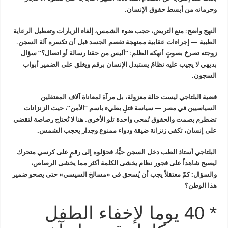
وحرمانه من أبسط حقوق الإنسان
.
النهج واضح: منع التريض، حجب ضوء الشمس، إلغاء الزيارات وتعطيل الرعاية
الطبية — إجراءات عقابية ممنهجة تقصم الجسد قبل أن تكسره آلة السجن.
زوجته
تصرخ بصوتٍ أنهكه الظلم: “أليس من حقنا رسالة أو اتصال؟” سؤال
بديهي لا
يجيب عليه نظامٌ يستبدل الإنسان برقم ويغلق على الضمير أبواب
السجون
.
قضية البلتاجي ليست حالة معزولة، بل مرآة لمعاناة آلاف المعتقلين
السياسيين في مصر — سياسة قتلٍ بطيء باسم “الأمن”، حيث الزنزانات
تضطرم
بصمت والحقوق تُمحى واحدة تلو الأخرى. هنا لا تُحتاج رصاصة لتقضي
على
إنسان، تكفي زنزانة ضيقة ودواء ممنوع وجدار يحجب الشمس
.
البلتاجي أستاذ الطب دخل السجن حيًّا، فحوّلوه إلى رقمٍ على كرسي متحرك
ليصبح شاهداً على فجور نظام يخشى الكلمة أكثر مما يخشى الرصاص،
والسؤال
:
كمّ معتقلاً يجب أن يُسحق في «مسالخ السيسي» حتى يصحو ضمير
هذا الوطن؟
* 40 يوما لإخفاء الطفل