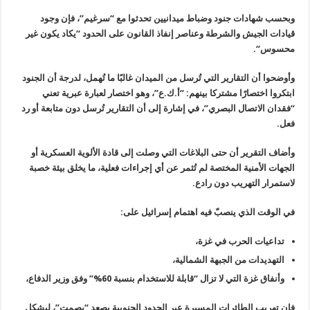
وبحسب شهادات جنود وضباط ميدانيين تحدثوا مع “سرغيم”، فإن وجود
قيادات
الجيش والشرطة وعناصر إنفاذ القانون على الحدود “يكاد يكون غير
محسوس
“.
وأوضحوا أن التقارير التي تُرسل من الميدان غالبًا ما تُهمل، لدرجة أن
الجنود
ابتكروا اختصارًا مشتركا بينهم: “أ.ك.ع”، وهو اختصار لعبارة عبرية
تعني
“فقدان الاتصال البصري”، في إشارة إلى أن التقارير تُرسل دون متابعة
أو رد
فعل
.
وأضاف التقرير أن حتى البلاغات التي وصلت إلى قادة الألوية العسكرية أو
الجهات الأمنية المختصة لم تُثمر عن أي إجراءات فعلية، ما يخلق بيئة خصبة
لاستمرار التهريب دون رادع
.
في الوقت الذي ينصبّ فيه اهتمام إسرائيل على
:
تداعيات الحرب في غزة،
التهديدات من الجبهة الشمالية،
وأنفاق غزة التي لا تزال “قابلة للاستخدام بنسبة 60%” وفق وزير الدفاع،
فإن تهريب الطائرات المسيرة عبر الحدود الجنوبية يصعد “بصمت”، ليشكل