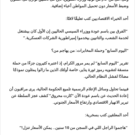
وضبط الأسعار دون تحميل المواطن أعباء إضافية.
أحد الخبراء الاقتصاديين كتب تعليقًا لافتًا:
“الفرق بين باسم عودة ووزراء السيسي الحاليين إن الأول كان بيشتغل
لخدمة الشعب، والتانيين بيخدموا إمبراطورية الشركات العسكرية.”
“اليوم السابع” وحملة المخابرات: من يهاجم من؟
تقرير “اليوم السابع” لم يمر مرور الكرام، إذ اعتبره كثيرون جزءًا من حملة
منسقة لتشويه رموز ثورة يناير، خاصة أولئك الذين ما زالوا يمثلون نموذجًا
مضادًا لفشل النظام الحالي.
فبينما تحاول وسائل الإعلام الرسمية تلميع الحكومة الحالية، يرى مراقبون أن
إعادة الحديث عن باسم عودة الآن “كارت محروق” كشف عجز السلطة عن
تبرير الانهيار الاقتصادي وارتفاع الأسعار الجنوني.
أحد المعلقين كتب بسخرية:
“هاجموا الراجل اللي في السجن من 10 سنين.. يمكن الأسعار تنزل!”