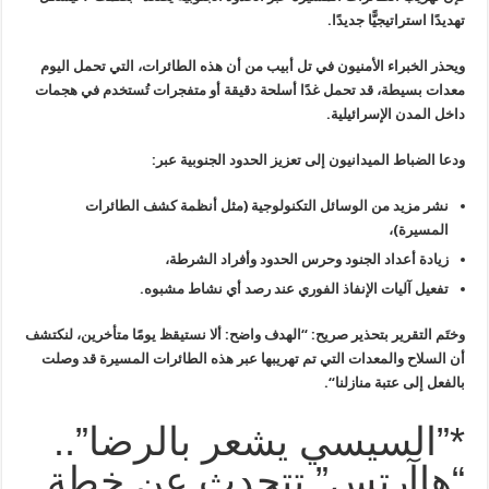
تهديدًا استراتيجيًّا جديدًا
.
ويحذر الخبراء الأمنيون في تل أبيب من أن هذه الطائرات، التي تحمل اليوم
معدات بسيطة، قد تحمل غدًا أسلحة دقيقة أو متفجرات تُستخدم في هجمات
داخل
المدن الإسرائيلية
.
ودعا الضباط الميدانيون إلى تعزيز الحدود الجنوبية عبر
:
نشر مزيد من الوسائل التكنولوجية (مثل أنظمة كشف الطائرات
المسيرة
)
،
زيادة أعداد الجنود وحرس الحدود وأفراد الشرطة،
تفعيل آليات الإنفاذ الفوري عند رصد أي نشاط مشبوه
.
وختَم التقرير بتحذير صريح: “الهدف واضح: ألا نستيقظ يومًا متأخرين،
لنكتشف
أن السلاح والمعدات التي تم تهريبها عبر هذه الطائرات المسيرة قد
وصلت
بالفعل إلى عتبة منازلنا
“.
*”السيسي يشعر بالرضا”..
“هاآرتس” تتحدث عن خطة