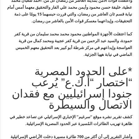
واعتقلت قوات الأمن بمدينة العاشر من رمضان كلٍّ من؛ أحمد شعبان محمد
عطية، خليفة حسن محمود وأيمن محمد علي الفار والتحقيق معهما أمس أمام
نيابة قسم ثان العاشر من رمضان، والتي قررت حبسهما 15 يومًا على ذمة
التحقيقات، وإيداعهما معسكر قوات الأمن بالعاشر من رمضان.
كما اعتقلت الأجهزة المواطنين محمود
محمد محمد سليمان من قرية كفر
حمودة، والسيد عبد الرحمن من قرية كفر عجيبة
ومحمد كمال من قرية
العواسجة وإيداعهم في مركز شرطة أبو كبير بعد التحقيق
معهم الخميس
الماضي في نيابة ههيا الجزئية
.
*على الحدود المصرية
“اختصار “أ.ك.ع” يُرعب
جنودا إسرائيليين مع فقدان
الاتصال والسيطرة
كشف تقرير نشره موقع “سرغيم” الإخباري الإسرائيلي عن تصاعد خطير في
ظاهرة تهريب الطائرات المُسيرة عبر الحدود المصرية الإسرائيلية
.
وأشار
التقرير إلى أن أكثر من 700 طائرة مسيرة دخلت الأراضي الإسرائيلية