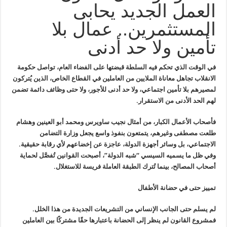
العمل الجديد يحابى
المستثمرين.. عمال بلا
تأمين ولا حد أدنى
في الوقت الذي تحكم فيه السلطة قبضتها على الفضاء العام، تواصل حكومة
الانقلاب تجاهل معاناة الملايين من العاملين في القطاع الخاص، الذين يُتركون
لمصيرهم بلا تأمين اجتماعي، ولا حد أدنى للأجور، ولا حتى وظائف دائمة تضمن
لهم الحد الأدنى من الاستقرار.
فأصحاب الأعمال الكبار، من أمثال نجيب ساويرس ومحمد أبو العينين وهشام
طلعت مصطفى وغيرهم، يتمتعون بنفوذ واسع يجعل وزارة التضامن
الاجتماعي، بل وسائر أجهزة الدولة، عاجزة عن إخضاعهم لأي رقابة حقيقية.
وفي ظل ما يسميه السيسي “شبه الدولة”، أصبحت القوانين تُفصَّل لحماية
أصحاب المصالح، بينما تُترك الطبقة العاملة فريسة للاستغلال.
تمييز حتى في حضانة الأطفال
لم يسلم حتى الجانب الإنساني من التشريعات الجديدة من هذا الخلل.
فمشروع القانون لم ينظر إلى الحضانة باعتبارها حقًا مشتركًا بين العاملين