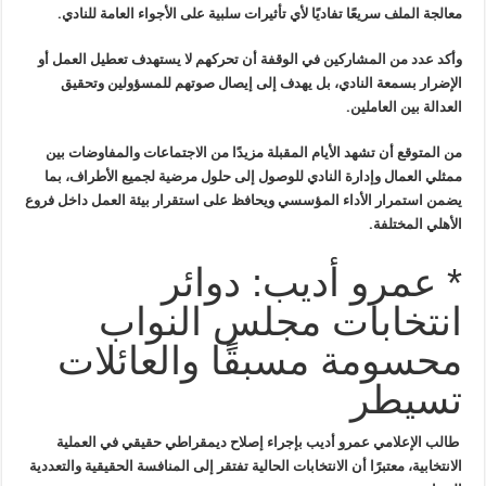
معالجة الملف سريعًا تفاديًا لأي تأثيرات سلبية على الأجواء
العامة للنادي
.
وأكد عدد من المشاركين في الوقفة أن تحركهم
لا يستهدف تعطيل العمل أو
الإضرار بسمعة النادي
، بل يهدف إلى إيصال صوتهم للمسؤولين وتحقيق
العدالة بين العاملين
.
من المتوقع أن تشهد الأيام المقبلة
مزيدًا من الاجتماعات والمفاوضات
بين
ممثلي العمال وإدارة النادي للوصول إلى حلول مرضية لجميع الأطراف، بما
يضمن استمرار الأداء المؤسسي ويحافظ على استقرار بيئة العمل داخل فروع
الأهلي المختلفة
.
* عمرو أديب: دوائر
انتخابات مجلس النواب
محسومة مسبقًا والعائلات
تسيطر
طالب
الإعلامي عمرو أديب بإجراء إصلاح ديمقراطي حقيقي في العملية
الانتخابية،
معتبرًا أن الانتخابات الحالية تفتقر إلى المنافسة الحقيقية والتعددية