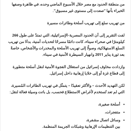
من منطقة
الحدود مع مصر خلال الأسبوع الماضي وحده، في ظاهرة وصفها
الخبراء بأنها
“
صعدت إلى مستوى غير مسبوق
“.
من تهريب سلع إلى تهريب أسلحة وطائرات مسيرة
لفت التقرير إلى أن الحدود المصرية-الإسرائيلية، التي تمتدّ على طول 266
كيلومترًا في صحراء سيناء، كانت دائمًا مسرحًا لتحديات أمنية، بدءًا من
تهريب
السلع الاستهلاكية، وصولًا إلى تهريب الأسلحة والمخدرات والأشخاص،
خاصةً
بعد ثورة يناير 2011 وانهيار السيطرة الأمنية في سيناء
.
وازدادت مخاوف إسرائيل من استغلال الفجوة الأمنية لنقل أسلحة متطورة
إلى قطاع غزة أو إلى خلايا إرهابية داخل إسرائيل
.
لكن التهديد الأحدث – والأكثر تعقيدًا – يتمثّل في تهريب الطائرات
المُسيرة،
التي لم تعد تُستخدم لأغراض الاستطلاع فحسب، بل باتت وسيلة فعالة
لنقل
:
أسلحة صغيرة،
متفجرات،
وسائل اتصال مشفرة،
بين التنظيمات الإرهابية وشبكات الجريمة المنظمة
.