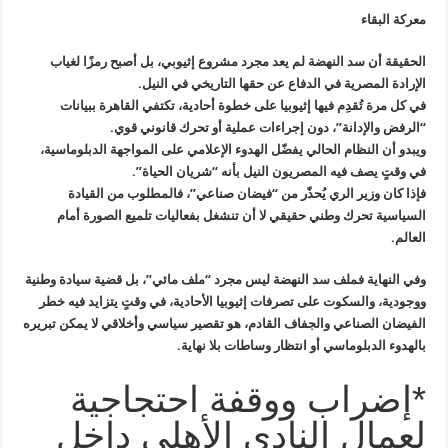
معركة البقاء
الحقيقة أن سد النهضة لم يعد مجرد مشروع إثيوبي، بل أصبح رمزًا لغياب
الإرادة المصرية في الدفاع عن حقها التاريخي في النيل.
في كل مرة تُقدِم فيها إثيوبيا على خطوة أحادية، تكتفي القاهرة ببيانات
“الرفض والإدانة”، دون إجراءات عملية أو تحرك قانوني قوي.
ويبدو أن النظام الحالي يفضّل الهدوء الإعلامي على المواجهة الدبلوماسية،
في وقتٍ يصف فيه المصريون النيل بأنه “شريان الحياة”.
فإذا كان وزير الري يُحذّر من “فيضان صناعي”، فالمطلوب من القيادة
السياسية تحرك وطني حقيقي لا أن تنشغل بفعاليات تلميع الصورة أمام
العالم.
وفي النهاية فملف سد النهضة ليس مجرد “ملف مائي”، بل قضية سيادة وطنية
ووجودية، والسكوت على تصرفات إثيوبيا الأحادية، في وقتٍ يتزايد فيه خطر
الفيضان الصناعي والجفاف القادم، هو تقصير سياسي وأخلاقي لا يمكن تبريره
بالهدوء الدبلوماسي أو انتظار وساطات بلا نهاية.
*إضراب ووقفة احتجاجية
لعمال النادي الأهلي داخل