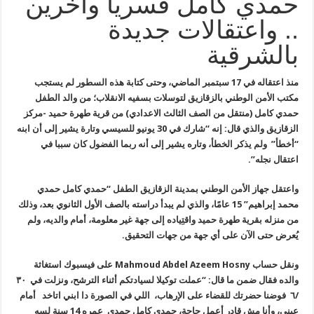
حمدي كامل قسريا وآخرين
.. واعتقالات جديدة
بالشرقية
منذ اعتقاله في 17 سبتمبر الماضي، وحتى كتابة هذه السطور لم يستجب
مكتب الأمن الوطني بالزقازيق لتوسلات بسفيه الانقلاب؛ من والد الطفل
حمدي كامل (منتقل من الصف الثالث الاعدادي) من قرية طهرة حميد -مركز
الزقازيق والذي قال: إنه “شارك في 30 يونيو للسيسي وتارة يشير إلى أن ابنه
“أخطأ” ولم يذكر الخطأ، وتاره يشير إلى أنه ربما الفضول كان سببا في
اعتقال نجله”.
واعتقل جهاز الأمن الوطني بمدينة الزقازيق الطفل “حمدي كامل حمدي
محمد
إبراهيم” 15 عامًا، والذي لم يبدأ دراسته بالصف الأول الثانوي بعد، وذلك
من
منزله بقرية طهرة حميد واقتِياده إلى جهة غير معلومة، أمام والديه، ولم
يُعرض حتى الآن على أي جهة من جهات التحقيق
.
ونقل حساب
Mahmoud Abdel Azeem Hosny
على فيسبوك استغاثة
والده فقال ضمن ما قال: “عملت توكيلا لسيادتكم أثناء
الترشح، ونزلت في ٣٠
/٦ فوضنا حضرتك للقضاء على الإرهاب، اللي في الصورة
دا ابني اتاخد أمام
عيني، وأنا مش قادر أعمل حاجة، حمدي كامل حمدي عمره
14
سنة لسه