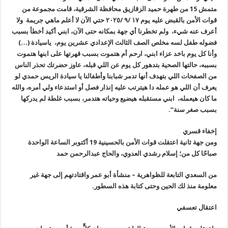
متمش 15 من طهرة حميد الزقازيق محافظة الشرقية، قامت مجموعة من
قوات الأمن بالقبض عليه يوم ١٧ /٩ /٢٠٢٥ حتي الآن لا أعلم ماهي جريمة ولا
أعرف عنه شيء، ولم تخطرنا أي جهة بمكانه حتى الآن، ابني أكيد أخطأ بسبب
فضوله طفل لسه مخلص الصف الثالث الإعدادي عشرين يوم، ياسيادة (…)
وأنا كل
يوم باخد عزاء ابني، ارحم أم هتموت بسبب قهرتها على ابنها هتموت
بسببه،
حالتها الصحية بتدهور كل يوم عن اللي قبله، عاوز حضرتك تحذر الناس
من
الصفحات اللي بتهدف أنها تدمر شبابنا وأطفالنا يا سيادة الريس حمدي لو
يعرف
أن اللي هو عمله دا هيترتب عليه إنذار فصل أو استدعاء ولي أمره، والله
ما
كان هيعمله، ابني مستقبله هيضيع وحياته هتدمر، بسبب غلطة لم يدركها
بسبب
صغر سنة
“.
إخفاء قسري
ومن جهة ثانية اعتقلت قوات الأمن بالحسينية 19 أكتوبر الساعة الواحدة
صباحًا كل من؛ إسلام رشدي العدوي، والحاج عبدالرحمن حمد
من السعدي التابعة للظواهرية – منشأة أبو عمر واقتادتهم إلى جهة غير
معلومة منذ لك الحين وحتى كتابة هذه السطور.
اعتقال تعسفي