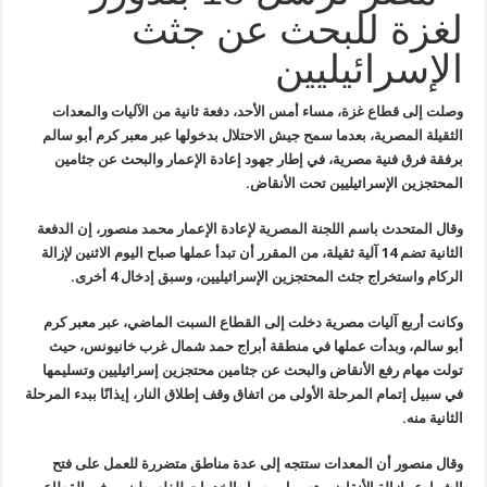
لغزة للبحث عن جثث
الإسرائيليين
وصلت إلى
قطاع غزة، مساء أمس الأحد، دفعة ثانية من الآليات والمعدات
الثقيلة
المصرية، بعدما سمح جيش الاحتلال بدخولها عبر معبر كرم أبو سالم
برفقة فرق
فنية مصرية، في إطار جهود إعادة الإعمار والبحث عن جثامين
المحتجزين
الإسرائيليين تحت الأنقاض
.
وقال المتحدث
باسم اللجنة المصرية لإعادة الإعمار محمد منصور، إن الدفعة
الثانية تضم 14
آلية ثقيلة، من المقرر أن تبدأ عملها صباح اليوم الاثنين لإزالة
الركام
واستخراج جثث المحتجزين الإسرائيليين، وسبق إدخال 4 أخرى
.
وكانت أربع
آليات مصرية دخلت إلى القطاع السبت الماضي، عبر معبر كرم
أبو سالم، وبدأت
عملها في منطقة أبراج حمد شمال غرب خانيونس، حيث
تولت مهام رفع الأنقاض
والبحث عن جثامين محتجزين إسرائيليين وتسليمها
في سبيل إتمام المرحلة
الأولى من اتفاق وقف إطلاق النار، إيذانًا ببدء المرحلة
الثانية منه
.
وقال منصور
أن المعدات ستتجه إلى عدة مناطق متضررة للعمل على فتح