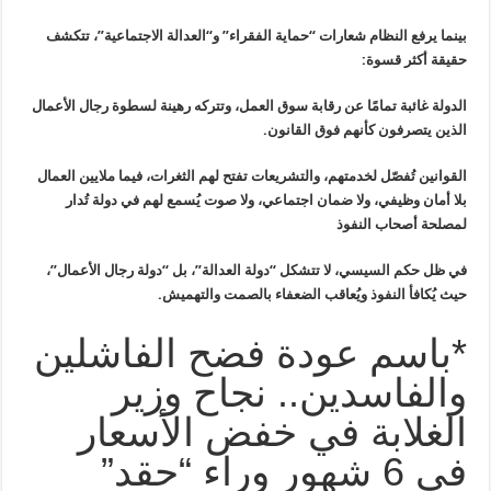
بينما يرفع النظام شعارات “حماية الفقراء” و“العدالة الاجتماعية”، تتكشف
حقيقة أكثر قسوة:
الدولة غائبة تمامًا عن رقابة سوق العمل، وتتركه رهينة لسطوة رجال الأعمال
الذين يتصرفون كأنهم فوق القانون.
القوانين تُفصّل لخدمتهم، والتشريعات تفتح لهم الثغرات، فيما ملايين العمال
بلا أمان وظيفي، ولا ضمان اجتماعي، ولا صوت يُسمع لهم في دولة تُدار
لمصلحة أصحاب النفوذ
في ظل حكم السيسي، لا تتشكل “دولة العدالة”، بل “دولة رجال الأعمال”،
حيث يُكافأ النفوذ ويُعاقب الضعفاء بالصمت والتهميش.
*باسم عودة فضح الفاشلين
والفاسدين.. نجاح وزير
الغلابة في خفض الأسعار
في 6 شهور وراء “حقد”