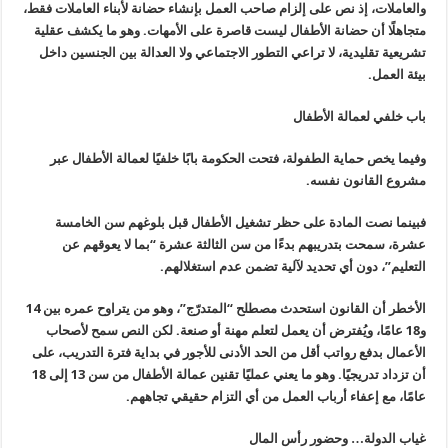
والعاملات، إذ نص على إلزام صاحب العمل بإنشاء حضانة لأبناء العاملات فقط،
متجاهلًا أن حضانة الأطفال ليست قاصرة على الأمهات. وهو ما يكشف عقلية
تشريعية تقليدية، لا تراعي التطور الاجتماعي ولا العدالة بين الجنسين داخل
بيئة العمل.
باب خلفي لعمالة الأطفال
وفيما يخص حماية الطفولة، فتحت الحكومة بابًا خلفيًا لعمالة الأطفال عبر
مشروع القانون نفسه.
فبينما نصت المادة على حظر تشغيل الأطفال قبل بلوغهم سن الخامسة
عشرة، سمحت بتدريبهم بدءًا من سن الثالثة عشرة “بما لا يعوقهم عن
التعليم”، دون أي تحديد لآلية تضمن عدم استغلالهم.
الأخطر أن القانون استحدث مصطلح “المتدرّج”، وهو من يتراوح عمره بين 14
و18 عامًا، ويُفترض أن يعمل لتعلم مهنة أو صنعة. لكن النص سمح لأصحاب
الأعمال بدفع رواتب أقل من الحد الأدنى للأجور في بداية فترة التدريب، على
أن تزداد تدريجيًا. وهو ما يعني عمليًا تقنين عمالة الأطفال من سن 13 إلى 18
عامًا، مع إعفاء أرباب العمل من أي التزام حقيقي تجاههم.
غياب الدولة… وحضور رأس المال