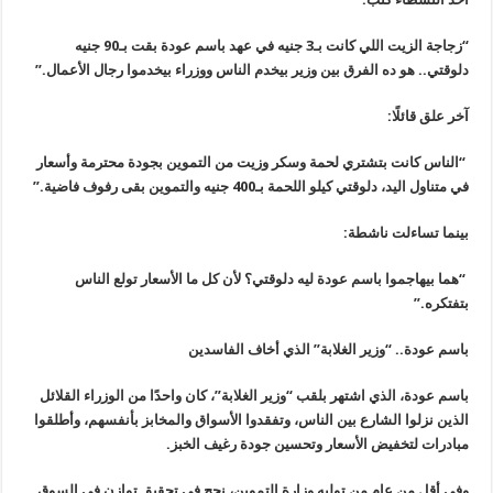
“زجاجة الزيت اللي كانت بـ3 جنيه في عهد باسم عودة بقت بـ90 جنيه
دلوقتي.. هو ده الفرق بين وزير بيخدم الناس ووزراء بيخدموا رجال الأعمال.”
آخر علق قائلًا:
“الناس كانت بتشتري لحمة وسكر وزيت من التموين بجودة محترمة وأسعار
في متناول اليد، دلوقتي كيلو اللحمة بـ400 جنيه والتموين بقى رفوف فاضية.”
بينما تساءلت ناشطة:
“هما بيهاجموا باسم عودة ليه دلوقتي؟ لأن كل ما الأسعار تولع الناس
بتفتكره.”
باسم عودة.. “وزير الغلابة” الذي أخاف الفاسدين
باسم عودة، الذي اشتهر بلقب “وزير الغلابة”، كان واحدًا من الوزراء القلائل
الذين نزلوا الشارع بين الناس، وتفقدوا الأسواق والمخابز بأنفسهم، وأطلقوا
مبادرات لتخفيض الأسعار وتحسين جودة رغيف الخبز.
وفى أقل من عام من توليه وزارة التموين، نجح فى تحقيق توازن فى السوق