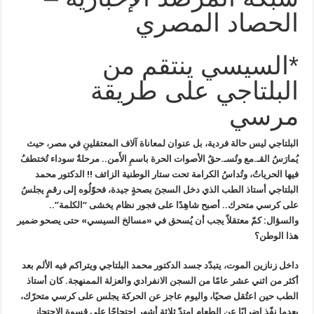
الحصاد المصري
*السيسي ينتقم من
البلتاجي على طريقة
مرسي
البلتاجي
ليس حالة فردية، بل عنوان لمعاناة آلاف المعتقلينِ في
مصر
، حيث
يُمارَسُ القـ.مع وتُسـ.حقُ الأصوات الحرة باسمِ الأَمن.. مرحلةٌ سوداء تُختطفُ
فيها الحرياتُ، وتُداسُ الكرامة تحت ستار الوطنية الزائف
!!
الدكتور
محمد
البلتاجي
أستاذ الطب الذي دخل السجنَ بصحةٍ جيدة، فحوّلُوه إلى رقمٍ يجلسُ
على كرسي متحرك.. أصبح شاهِدًا على فجور نظام يخشى “الكلمة”..
والسؤال: كمّ معتقلاً يجب أن يُسحق في «مسالخ
السيسي
»
حتى يصحو ضمير
هذا الوطن؟
داخل زنازين الموت، يتبدّد جسد
الدكتور محمد البلتاجي
ويتراكم فيه الألم بعد
أكثر من اثني عشر عامًا من السجن الانفرادي والعزلة
الممنهجة. كان أستاذ
الطب حين اعتُقل صحيًا، واليوم عاجز عن الحركة يجلس
على كرسي متحرّك،
بعدما نفّذ إضرابًا عن الطعام امتدّ ثلاثة أشهر احتجاجًا
على قسوة الاحتجاز