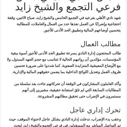
فرعي التجمع والشيخ زايد
شهد نادي الأهلي بفرعيه في
التجمع الخامس
والشيخ زايد، صباح الاثنين،
وقفة
احتجاجية وإضرابًا عن العمل
نفذها عدد من العمال والعاملات، للمطالبة
بتحسين أوضاعهم المالية وتطبيق الحد الأدنى للأجور
.
مطالب العمال
طالب المحتجون إدارة النادي بسرعة
تطبيق الحد الأدنى للأجور
أسوة ببقية
المؤسسات، مؤكدين أن رواتبهم الحالية لا تتناسب مع حجم الجهد
المبذول، ولا
مع الأوضاع المعيشية المتزايدة الصعوبة. كما شددوا على ضرورة
تحسين
ظروف العمل وتعديل اللوائح الداخلية
بما يضمن حقوقهم المالية والإدارية
.
وأكد العاملون المشاركون في الوقفة أن تحركاتهم جاءت بعد سلسلة من
المطالبات السابقة التي لم تلقَ استجابة حقيقية، مشيرين إلى أنهم
مستمرون
في الإضراب حتى تحقيق مطالبهم المشروعة
.
تحرك إداري عاجل
وعقب بدء الإضراب، تدخلت إدارة النادي بشكل عاجل لاحتواء الموقف، حيث
تم
التواصل المباشر مع المسؤولين في فرعي التجمع والشيخ زايد
، لبحث