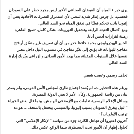
يرى خبراء المياه أن الفيضان الصناعي الأخير ليس مجرد خطر على السودان
فحسب، بل جرس إنذار شديد لمصر، لأن استمرار التصرفات الأحادية يعني أن
إثيوبيا باتت تتحكم فعليًا في تدفق المياه نحو السد العالي.
ومع اكتمال التعبئة الرابعة وتشغيل التوربينات بشكل كامل، تصبح القاهرة
رهينة لقرارات أديس أبابا.
الخبير الهيدرولوجي محمد حافظ حذر من أن أي تصريف غير منسّق أو فتح
مفاجئ للبوابات قد يؤدي إلى تغيّر مفاجئ في منسوب النيل داخل مصر
نفسها خلال السنوات المقبلة، مما يهدد الأمن الغذائي والزراعي ويُربك إدارة
السد العالي.
تجاهل رسمي وغضب شعبي
ورغم هذه التحذيرات، لم يُعقد اجتماع طارئ لمجلس الأمن القومي، ولم يصدر
بيان من رئاسة الجمهورية، وكأن الأمر لا يعني الدولة المصرية.
وسائل الإعلام الرسمية تعاملت مع الأزمة في الهامش، بينما قال بعض الخبراء
“النيل بيغرق السودان بسبب إثيوبيا، والسيسي بيحتفل بالمتحف… هو ده
ترتيب الأولويات؟”
آخرون اعتبروا أن تجاهل الكارثة جزء من سياسة “الإنكار الإعلامي” التي
تُحاول إظهار أن الأمور تحت السيطرة، بينما الواقع عكس ذلك.