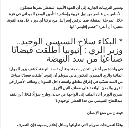
وتشير
الترتيبات الجارية إلى أن القوة الأمنية المنتظر نشرها ستتكون
بالأساس من
عناصر من دول عربية وإسلامية لتأمين الوضع الميداني في غزة
خلال المرحلة
المقبلة، فيما ترفض إسرائيل منح تركيا أي دور داخل هذه القوة،
معتبرة أن
أنقرة “خصم إقليمي” لها
.
* البكاء سلاح السيسي الوحيد..
وزير الري : إثيوبيا أطلقت فيضانًا
صناعيًا من سد النهضة
في واحدة من أخطر التحذيرات منذ بدء أزمة سد النهضة، كشف وزير الموارد
المائية والري المصري الدكتور هاني سويلم أن إثيوبيا أطلقت فيضانًا صناعيًا
من السد تسبّب في إغراق مناطق واسعة داخل السودان وتفاقم الأضرار في
القرى والمدن الواقعة على ضفاف النيل الأزرق.
تصريح الوزير أعاد الملف إلى الواجهة من جديد، وطرح سؤالًا مُلحًا: أين يقف
عبدالفتاح السيسي من هذا الخطر الوجودي؟
فيضان من صنع الإنسان
وفقًا لتصريحات سويلم التي تداولتها وسائل إعلام رسمية، فإن التصرف