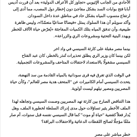
الأحادي من الجانب الإثيوبي «تجاوز كل الأعراف الدولية» بعد أن قررت أديس
أبابا فتح بوابات السد بشكل مفاجئ دون إخطار دول المصب، مما أدى إلى
ارتفاع منسوب المياه بشكل حاد في مناطق عدة داخل السودان.
وأكد سويلم أن هذا السلوك يمثل «فيضانًا صناعيًا متعمّدًا»، وليس ظاهرة
طبيعية، وأن تدفق المياه بتلك الكميات المفاجئة «يُعرّض حياة الآلاف للخطر
ويهدد البنية التحتية ومشروعات الري والزراعة».
بينما مصر مقبلة على كارثة السيسي في واد اخر
لكن بينما كان وزير الري يطلق تحذيرات تُنذر بالخطر، كان عبد الفتاح
السيسي مشغولًا بالاستعداد لاحتفالات المتاحف والمشروعات التجميلية.
في الوقت الذي تغرق فيه قرى سودانية بالمياه القادمة من سد النهضة،
يتحدث السيسي أمام الكاميرات عن “المتحف هدية مصر للعالم”، وكأن حياة
المصريين ومصير نيلهم ليست أولوية.
هذا التناقض الصارخ بين كارثة تهد المصريين وصمت السيسي وتجاهله لهذا
الملف الأخطر يثير تساؤلات حول مدى إدراك السلطة لخطورة الملف، وهل
يُدار فعلاً كقضية “حياة أو موت” كما قال السيسي نفسه قبل سنوات، أم صار
ملفًا مؤجلًا لصالح اللقطات الدعائية والاحتفالات البراقة؟
خطر مباشر على مصر