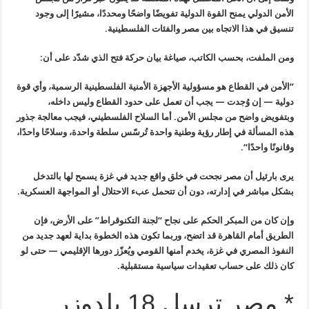
الأمن
الدولي يمنح القوة الدولية تفويضًا واضحًا ومحددًا، مشيرًا إلى وجود
تنسيق
في هذا الاتجاه بين مصر والفئات الفلسطينية
.
ومن الملفت، بحسب الكاتب، صياغة بيان حركة فتح الذي شدّد على أن
:
“
الأمن في القطاع هو مسؤولية الأجهزة الأمنية الفلسطينية الرسمية، وأي
قوة
دولية — إن وُجدت — يجب أن تعمل على حدود القطاع وليس داخله،
وبتفويض
واضح من مجلس الأمن. أما السلاح الفلسطيني، فيجب معالجة جذور
هذه المسألة
في إطار رؤية وطنية واحدة تُرسّس سلطة واحدة، وسلاحًا واحدًا،
وقانونًا
واحدًا
“.
يرى بارئيل أن مصر نجحت في خلق واقع جديد في غزة يسمح لها بالتدخل
بشكل
مباشر في إدارته، دون أن تتحمل عبء الاحتلال أو المواجهة العسكرية
.
وإن كان من المبكر الحكم على نجاح “لجنة التكنوقراط” على الأرض، فإن
الطريق أمام القاهرة قد اتضح، وربما تكون هذه الخطوة بداية لعهد جديد من
النفوذ المصري في غزة، يخدم أمنها القومي ويُعزّز دورها الإقليمي — حتى لو
كان ذلك على حساب تعقيدات سياسية مستقبلية
.
* مصر ترسل 18 بلدوزر