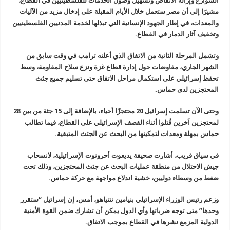
الشوارع وإزالة
الأنقاض وتسهيل وصول الخدمات للفلسطينيين في القطاع،
مشيرًا إلى أن مصر
ستعمل خلال الأيام المقبلة على إدخال مزيد من الآليات
والمعدات، في إطار
الجهود الإنسانية التي تبذلها لخدمة المدنيين الفلسطينيين
وتخفيف آثار
الدمار في القطاع
.
وتشمل
المرحلة الثانية من الاتفاق الذي أعلنه ترامب في وقت سابق من
الشهر الجاري،
مفاوضات حول إدارة قطاع غزة ونزع سلاح المقاومة، وسط
تحفظ إسرائيلي على
استكمال مراحل الاتفاق حتى تسليم جميع جثث
المحتجزين لدى حماس
.
وحتى الآن
تسلمت إسرائيل 20 محتجزًا أحياء، بالإضافة إلى 15 جثة من بين 28
لمحتجزين
آخرين قُتلوا أثناء القصف الإسرائيلي على القطاع، فيما تطالب
حماس بمهلة
ومعدات لتمكينها من البحث عن الجثث المتبقية
.
في سياق
قريب، أشارت صحيفة يديعوت أحرونوت الإسرائيلية، لانسحاب
جيش الاحتلال من
منطقة عمليات البحث عن جثث المحتجزين، وذلك تحت
ضغط من وسطاء دوليين، خشية
اندلاع مواجهة مع حركة حماس
.
وزعم رئيس
الوزراء الإسرائيلي بنيامين نتنياهو، أمس، إن إسرائيل “ستقرر
وحدها” متى
توجه ضرباتها وأي الدول يمكن أن تشارك ضمن القوة الأمنية
الدولية المزمع
نشرها في القطاع بموجب الاتفاق
.