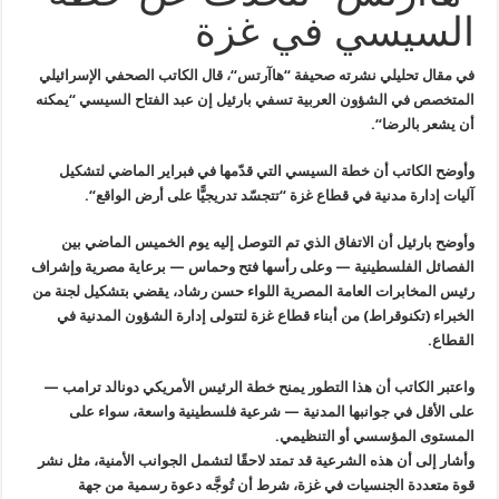
السيسي في غزة
في مقال تحليلي نشرته صحيفة “هاآرتس
“
،
قال الكاتب الصحفي الإسرائيلي
المتخصص في الشؤون العربية تسفي بارئيل إن عبد الفتاح السيسي “يمكنه
أن يشعر بالرضا
“.
وأوضح الكاتب أن خطة السيسي التي قدّمها في فبراير الماضي لتشكيل
آليات إدارة مدنية في قطاع غزة “تتجسّد تدريجيًّا على أرض الواقع
“.
وأوضح
بارئيل أن الاتفاق الذي تم التوصل إليه يوم الخميس الماضي بين
الفصائل
الفلسطينية — وعلى رأسها فتح وحماس — برعاية مصرية وإشراف
رئيس المخابرات
العامة المصرية اللواء حسن رشاد، يقضي بتشكيل لجنة من
الخبراء (تكنوقراط
)
من أبناء قطاع غزة لتتولى إدارة الشؤون المدنية في
القطاع
.
واعتبر
الكاتب أن هذا التطور يمنح خطة الرئيس الأمريكي دونالد ترامب —
على الأقل
في جوانبها المدنية — شرعية فلسطينية واسعة، سواء على
المستوى المؤسسي أو
التنظيمي
.
وأشار إلى أن هذه الشرعية قد تمتد لاحقًا لتشمل الجوانب
الأمنية، مثل نشر
قوة متعددة الجنسيات في غزة، شرط أن تُوجَّه دعوة رسمية
من جهة