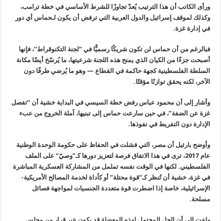
ورأى الكاتب أن هذا الترتيب يُعدّ تجاوزًا للشرط الأساسي في خطة ترامب،
وكذلك لموقف إسرائيل والدول العربية التي ترفض أن يكون لـحماس أي دور
في
إدارة غزة
.
فبالرغم من أن حماس لن تكون شريكًا رسميًّا في “لجنة التكنوقراط”، فإنها
أصبحت جزءًا من الكيان الذي يمنح هذه اللجنة شرعيتها، ما يُرسّخ أيضًا
مكانة
السلطة الفلسطينية كجهة حاكمة في القطاع — وهو ما يُرضي طرفًا دون
الآخر، لكنه يحقق توازنًا مؤقتًا
.
وأشار إلى أن محمود عباس رفض خطة السيسي في البداية خشية أن “تفصل
غزة
عن الضفة”، في حين سارعت حماس إلى تبنيها، آملة الخروج من عبء
الإدارة دون
التفريط في نفوذها
.
وأوضح بارئيل أن مصر، التي فشلت في الحفاظ على حكومة الوحدة الوطنية
عام
2017
، ترى في هذا الاتفاق فرصة لتعزيز دورها كـ”وصيّ” على الملف
الفلسطيني. لكنها في الوقت نفسه تململ من المشاركة العسكرية المباشرة
في
غزة، خشية أن تُنظر كـ”قوة محتلة” أو كأداة لخدمة المصالح
الأمريكية-
الإسرائيلية، خاصة إذا اضطرت قوة متعددة الجنسيات لمواجهة فصائل
مسلحة
.
ولفت إلى أن الحل المحتمل لهذه المعضلة قد يكون عبر قرار من مجلس