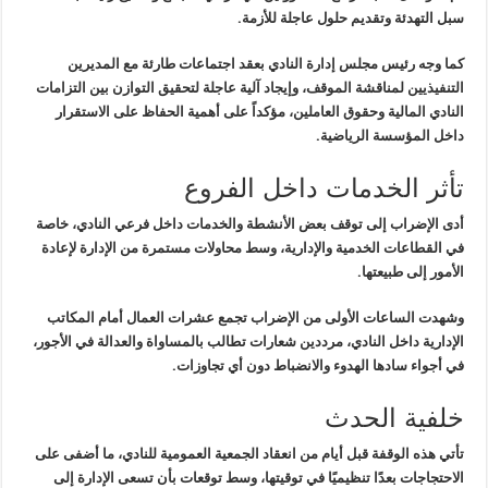
سبل التهدئة وتقديم حلول عاجلة للأزمة
.
كما وجه
رئيس مجلس إدارة النادي
بعقد اجتماعات طارئة مع المديرين
التنفيذيين لمناقشة الموقف، وإيجاد آلية عاجلة
لتحقيق التوازن بين التزامات
النادي المالية وحقوق العاملين
، مؤكداً على أهمية الحفاظ على الاستقرار
داخل المؤسسة الرياضية
.
تأثر الخدمات داخل الفروع
أدى الإضراب إلى
توقف بعض الأنشطة والخدمات
داخل فرعي النادي، خاصة
في القطاعات الخدمية والإدارية، وسط محاولات مستمرة من الإدارة لإعادة
الأمور إلى طبيعتها
.
وشهدت الساعات الأولى من الإضراب
تجمع عشرات العمال أمام المكاتب
الإدارية
داخل النادي، مرددين شعارات تطالب بالمساواة والعدالة في الأجور،
في أجواء سادها الهدوء والانضباط دون أي تجاوزات
.
خلفية الحدث
تأتي هذه الوقفة
قبل أيام من انعقاد الجمعية العمومية للنادي
،
ما أضفى على
الاحتجاجات بعدًا تنظيميًا في توقيتها، وسط توقعات بأن تسعى
الإدارة إلى