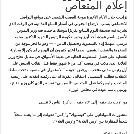
إعلام المتعاص
تزايدت خلال الأيام الأخيرة موجة الغضب الشعبي على مواقع التواصل
الاجتماعي بسبب الارتفاع الجنوني في أسعار السلع الغذائية، في الوقت الذى
نشرت فيه صحيفة اليوم السابع تقريرًا موسعًا هاجمت فيه وزير التموين
الأسبق باسم عودة، أحد أبرز وجوه حكومة الرئيس الشهيد الدكتور محمد
مرسي، متهمةً إياه بالشعبوية و«تضليل الناس» — وهو ما فجر موجة من
السخرية والغضب الشعبي، بعدما اعتبر كثيرون أن الهجوم لم يكن إلا محاولة
للتغطية على فشل المنظومة الحالية فى ضبط الأسواق، في مقابل نجاح وزير
الغلابة الذى مكث في منصبه أقل من 6 شهور فقط قبل انقلاب الجيش على
أول رئيس مدنى منتخب ، ورفض “عودة ” الاستمرار في منصبه ، تحت سلطة
الانقلاب فطلب السيسى اعتقاله ، عقوبة له على رفضه انقلابه على رئيسه
المنتخب وليس كما فعل المتعاص “السيسى” نفسه , الذى كان وزير دفاع ،
وزميل باسم عودة في مجلس الوزراء .
من “زيت بـ3 جنيه” إلى “90 جنيه”.. ذاكرة الناس لا تنسى
منشورات المواطنين على “فيسبوك” و”إكس” تحولت إلى ما يشبه سجلاً
شعبياً للمقارنة بين “زمن الغلابة” و“زمن الغلاء”.
أحد النشطاء كتب: