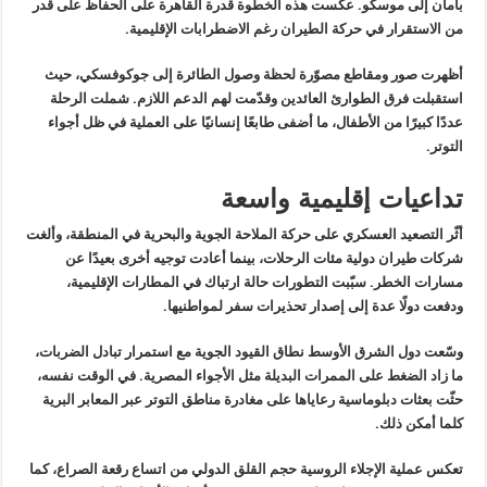
بأمان إلى موسكو
.
عكست هذه الخطوة قدرة القاهرة على الحفاظ على قدر
من الاستقرار في حركة
الطيران رغم الاضطرابات الإقليمية
.
أظهرت
صور ومقاطع مصوّرة لحظة وصول الطائرة إلى جوكوفسكي، حيث
استقبلت فرق
الطوارئ العائدين وقدّمت لهم الدعم اللازم. شملت الرحلة
عددًا كبيرًا من
الأطفال، ما أضفى طابعًا إنسانيًا على العملية في ظل أجواء
التوتر
.
تداعيات إقليمية واسعة
أثّر
التصعيد العسكري على حركة الملاحة الجوية والبحرية في المنطقة، وألغت
شركات
طيران دولية مئات الرحلات، بينما أعادت توجيه أخرى بعيدًا عن
مسارات
الخطر. سبّبت التطورات حالة ارتباك في المطارات الإقليمية،
ودفعت دولًا عدة
إلى إصدار تحذيرات سفر لمواطنيها
.
وسّعت
دول الشرق الأوسط نطاق القيود الجوية مع استمرار تبادل الضربات،
ما زاد
الضغط على الممرات البديلة مثل الأجواء المصرية. في الوقت نفسه،
حثّت بعثات
دبلوماسية رعاياها على مغادرة مناطق التوتر عبر المعابر البرية
كلما أمكن
ذلك
.
تعكس
عملية الإجلاء الروسية حجم القلق الدولي من اتساع رقعة الصراع، كما