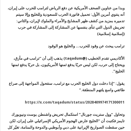
وبدا من عناوين الصحف الأمريكية عن دفع الرياض لترامب للحرب على إيران،
أنه ينتوي أمرين الأول: تحميل فاتورة الحرب للسعودية وللخليج وإلا سيتم
تدميره بمزيد من كشف ظهر المشايخ والأمراء والملوك لإيران، والثاني:
تحريش الدول التي تنأى بنفسها عن المشاركة إلى المشاركة في حرب
(إسلامية إسلامية)
ترامب يبحث عن وقود للحرب… والخليج هو الوقود
الأكاديمي تقدم الخطيب (@
taqadum
) يذهب إلى أن “ترامب في مأزق،
ويحتاج إلى حرب، لكن ليس حربًا يدفع ثمنها الأمريكيون، بل حربًا يدفع ثمنها
الخليج”.
يقول: “إذا دخلت دول الخليج الحرب مع ترامب، ستتحول المواجهة إلى صراع
طائفي واسع يلتهم المنطقة.”
https://x.com/taqadum/status/2028409974171300011
وتحاول “وول ستريت جورنال” استكمال تحريض واشنطن بوست ونيويورك
تايمز فكتبت أن “الخليج عارض الهجوم الأمريكي الإسرائيلي على إيران، لكن
حين سقطت الصواريخ الإيرانية على دبي وأبوظبي والدوحة والمنامة، تغيّر كل