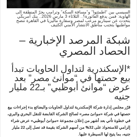
السيسي بين “اطمئنوا” و”مسافة السكة” وترامب يجرّ المنطقة إلى
الهاوية: فمن يدفع الفاتورة؟.. الثلاثاء 3 مارس 2026.. بنك أمريكي
يتحدث عن سيناريو مرعب لمصر وسفارة ماليزيا في القاهرة تنصح
مواطنيها بتجنب مناطق الانتشار الأمني الكثيف
شبكة المرصد الإخبارية –
الحصاد المصري
*الإسكندرية لتداول الحاويات تبدأ
بيع حصتها في “موانئ مصر” بعد
عرض “موانئ أبوظبي” بـ22 مليار
جنيه
قرّر مجلس إدارة شركة الإسكندرية لتداول الحاويات والبضائع بدء إجراءات بيع
حصتها في شركة «موانئ مصر» لصالح الشركة القابضة للنقل البحري والبري،
في خطوة تأتي بعد أشهر من إعلان مجموعة «موانئ أبوظبي» عرض شراء
إلزامي للاستحواذ على 32% من أسهم الشركة بقيمة قد تصل إلى 22 مليار
جنيه، بما يتيح لها السيطرة عليها.