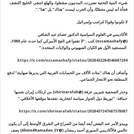
شيء، البنية التحتية تضررت، المدنيون سقطوا، والهلع انتشر، الخليج اكتشف
فجأة أنه ليس محصّنًا، وأن الحرب ليست “هناك” بل “هنا”.”.
لا تكونوا وقودًا لترامب وإسرائيل
الأكاديمي في العلوم السياسية الدكتور عصام عبد الشافي
(@
essamashafy
) كتب : “لا تقعوا في الفخ الأميركي كما حدث عام 1980،
المستفيد الأول هو الكيان الصهيوني والولايات المتحدة.”
https://x.com/essamashafy/status/2028432284546687294
وأضاف أن هناك “مئات الآلاف من الحسابات العربية التي يديرها صهاينة” لدفع
المنطقة نحو الانتحار الجماعي.
وحذر الصحفية شيرين عرفة (@
shirinarafah
) من ارتكاب إيران نفسها
حماقة: “توريط دول الجوار سياسة انتحارية، تفقدها موقفها الأخلاقي.”
https://x.com/shirinarafah/status/2028437247687578087
ويبدو الأمر عند البعض أبعد أيضا من الصراع في الشرق الأوسط إلى أن يكون
عالمي فالأكاديمي السوري أحمد رمضان (@
AhmedRamadan_SY
) يصف