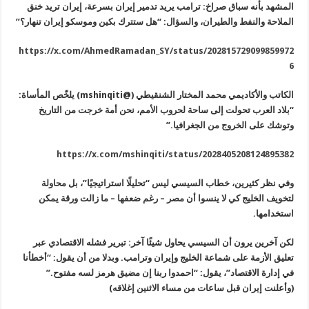
المشهد بأنه سباق صراخ: ترامب يريد تدمير إيران بسرعة، إيران تريد خنق
الملاحة والنفط والطيران، والسؤال: “هل ستترك بكين وموسكو إيران تنهار؟”
https://x.com/AhmedRamadan_SY/status/202815729099859972
6
الكاتب والأكاديمي محمد المختار الشنقيطي (@
mshinqiti
) يلخّص المأساة:
“بلاد العرب تحولت إلى ساحة لحروب الأمم، نحن أمة خرجت من التاريخ
وتوشك على الخروج من الجغرافيا.”
https://x.com/mshinqiti/status/2028405208124895382
وفي نظر كثيرين، خطاب السيسي ليس “تحليلًا استراتيجيًا”، بل محاولة
لتخويف الخليج كي لا ينسوا أن مصر – رغم ضعفها – ما زالت ورقة يمكن
استخدامها.
لكن آخرين يرون أن السيسي يحاول شيئًا آخر: تبرير فشله الاقتصادي عبر
تعليق الأزمة على شماعة الخليج وإيران وترامب. وبدلا من أن يقول: “أخطأنا
في إدارة الاقتصاد”، يقول: “احمدوا ربنا إن مضيق هرمز لسه مفتوح.”
(وأعلنت إيران قبل ساعات من مساء الاثنين إغلاقه)