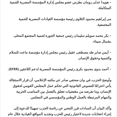
–
هويدا عدلى رومان بطرس عضو مجلس إدارة المؤسسة المصرية للتنمية
المتكاملة
.
مى إبراهيم محمود التلاوى رئيسة مؤسسة القيادات المصرية للتنمية
المجتمعية
.
–
بكر محمد سويلم سليمان رئيس جمعية الجورة لتنمية المجتمع المحلى
بشمال سيناء
.
–
أيمن صابر طه مصطفى عقيل رئيس مجلس إدارة مؤسسة ماعت للسلام
والتنمية وحقوق الإنسان
–
أحمد بدوى محمود بكرى رئيس المؤسسة المصرية لدعم اللاجئين
(EFRR).
وأوضح
الحزب، في بيان صحفي صادر عن مكتبه الإعلامي، أن قرار الاستقالة
يأتي
احترامًا للنصوص القانونية التي تحكم عمل المجلس القومي لحقوق
الإنسان، وما
تفرضه من مقتضيات تتعلق بالفصل بين المناصب الحزبية
والمهام المرتبطة
بالعمل الوطني والمؤسسي في المجلس
.
وأكد البيان أن السادات قرر
التنحي عن رئاسة الحزب تمهيدًا للدعوة إلى
إجراء انتخابات جديدة لاختيار
رئيس للحزب وتجديد المواقع القيادية خلال عام