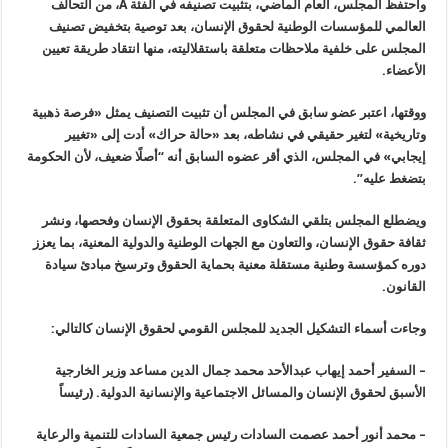
واحتفظ
المجلس، العام الماضي، بتثبيت تصنيفه في الفئة
A
، من التحالف
العالمي
للمؤسسات الوطنية لحقوق الإنسان، بعد توصية بتخفيض تصنيف
المجلس على خلفية
ملاحظات متعلقة باستقلاليته، منها انتقاد طريقة تعيين
الأعضاء
.
ووقتها،
اعتبر عضو سابق في المجلس أن تثبيت التصنيف يمثل «فرصة ذهبية
وتاريخية
»
لتغير حقيقي في نشاطه، بعد «حالة حراك» أدت إلى «تغيير
إيجابي» في المجلس،
الذي أقر عضوه السابق أنه “أصلًا ضعيف، لأن الحكومة
بتضغط عليه
”.
ويضطلع
المجلس بتلقي الشكاوى المتعلقة بحقوق الإنسان وفحصها، ونشر
ثقافة حقوق
الإنسان، والتعاون مع الجهات الوطنية والدولية المعنية، بما يعزز
دوره
كمؤسسة وطنية مستقلة معنية بحماية الحقوق وترسيخ مبادئ سيادة
القانون
.
وجاءت أسماء التشكيل الجديد للمجلس القومي لحقوق الإنسان كالتالي
:
–
السفير
أحمد إيهاب عبدالأحد محمد جمال الدين مساعد وزير الخارجية
الأسبق لحقوق
الإنسان والمسائل الاجتماعية والإنسانية الدولية. (رئيساً
–
محمد أنور
أحمد عصمت السادات رئيس جمعية السادات للتنمية والرعاية