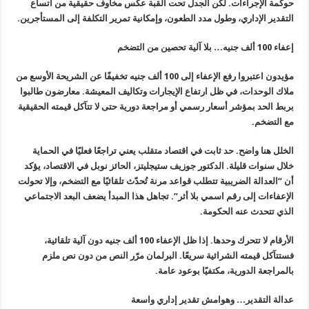
حوكمة الإجراءات. لكن الجدل تحت القبة عكس مخاوف حقيقية من اتساع
التقدير الإداري، وطول مدد الطعون، وإمكانية تمرير التكلفة إلى المستأجرين.
إعفاء 100 ألف جنيه… بلا آلية تحصين من التضخم
مؤيدون اعتبروا رفع الإعفاء إلى 100 ألف جنيه تخفيفًا عن الشريحة الأوسع من
ملاك الوحدات، في ظل ارتفاع الإيجارات وتكاليف المعيشة. معارضون طالبوا
بربط الحد بمؤشر أسعار رسمي أو مراجعة دورية حتى لا تتآكل قيمته الحقيقية
مع التضخم.
الخلل هنا واضح. حد ثابت في اقتصاد متقلب يعني تراجعًا فعليًا في الحماية
خلال سنوات قليلة. الدكتور جوزيف ستيجليتز، الحائز نوبل في الاقتصاد، يؤكد
أن “العدالة الضريبية تتطلب قواعد مرنة تُحدّث تلقائيًا مع التضخم، وإلا تحولت
الإعفاءات إلى رقم اسمي بلا أثر”. تجاهل هذا المبدأ يضعف البعد الاجتماعي
الذي تتحدث عنه الحكومة.
الأرقام لا تتحرك وحدها. إذا ظل الإعفاء 100 ألف جنيه دون آلية تلقائية،
فستتآكل قيمته الشرائية سريعًا. البرلمان مرّر النص من دون نص ملزم
بالمراجعة الدورية، مكتفيًا بوعود عامة.
عدالة التقدير… وهوامش تقدير إداري واسعة