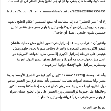
حساباتها، وأنه ما كان ينبغي لها أن تهاجم الخليج بغض النظر عن أي أسباب”.
https://x.com/themariamwahba/status/2028262318677557451
إلا أن “منير الخطير” عاد إلى مطالبته أن يمنع السيسي “حكام الخليج بالقوة
إنهم ميحاربوش إيران مع أمريكا وإسرائيل يقولهم مصر مش هتقدر تشيل
خمسين مليون خليجي ، يعمل أي حاجة”.
واعتبر أن “..ترامب بيساعد إسرائيل في تدمير الخليج مش حمايته علشان
يلهفوا الكويت ونص السعودية والعراق وخلاص سوريا تحت رجلهم ومش
هيتبقى على
خريطة إسرائيل الكبرى إلا مصر ، طرد القواعد الأمريكية هو
الحل مش دخول حرب
مع أمريكا وإسرائيل هدفها تدمير الدول العربية
وسيطرة إسرائيل عليها
لإنشاء دولتها المزعومة
“.
وأضافت بسمة @
Basma119273
“إيران أكبر قوة في الشرق الأوسط بعدها
مصر، وأنا سمعت أصوات بتطالب السيسي بأنه يبعت فرق من الجيش يدعم
دول الخليج، لو دا حصل يبقا مصر هي كمان تدمرت، إحنا سكتنا وصمدنا كتير
وحافظنا على حدودنا لو السيسي وزع الجيش على دول الخليج عشان سواد
عيونهم مصر هتبقى حرفياً عريانة وإسرائيل هتدخلها”.
توريط في الحرب