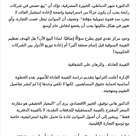
الدكتورة سهر الدماطي، الخبيرة المصرفية، تؤكد أن “بيع حصص في شركات
رابحة يجب أن يكون جزءًا من استراتيجية واضحة لإعادة استثمار العائد، لا
مجرد سد فجوة تمويلية مؤقتة”. وتضيف أن الموانئ تمثل عصب التجارة، وأي
تغيير في هيكل ملكيتها يجب أن يخضع لنقاش عام أوسع.
وجود مركز نقدي قوي يطرح سؤالًا إضافيًا: لماذا البيع الآن؟ هل الهدف تعظيم
القيمة السوقية قبل إتمام صفقة أكبر؟ أم إعادة توزيع الأدوار بين الشركات
الحكومية؟
القيمة العادلة.. والرهان على الشفافية
الإدارة أعلنت التزامها بتقديم دراسة القيمة العادلة للأسهم. هذه الخطوة
أساسية لحماية حقوق المساهمين. لكنها لا تكفي وحدها إذا لم تُنشر تفاصيل
التقييم ومنهجيته.
الدكتور هاني توفيق، الخبير الاقتصادي، يرى أن “المعيار الحقيقي هو مقارنة
السعر المقترح بالقيمة المستقبلية للتدفقات النقدية، لا بالقيمة الدفترية
فقط”. ويشير إلى أن أصول الموانئ عادة ما تحمل علاوة استراتيجية، خاصة
مع توسع التجارة الإقليمية.