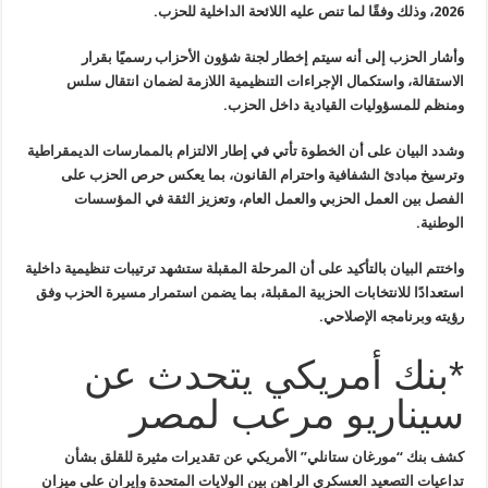
2026، وذلك وفقًا لما تنص
عليه اللائحة الداخلية للحزب
.
وأشار الحزب إلى أنه سيتم إخطار لجنة
شؤون الأحزاب رسميًا بقرار
الاستقالة، واستكمال الإجراءات التنظيمية
اللازمة لضمان انتقال سلس
ومنظم للمسؤوليات القيادية داخل الحزب
.
وشدد
البيان على أن الخطوة تأتي في إطار الالتزام بالممارسات الديمقراطية
وترسيخ مبادئ الشفافية واحترام القانون، بما يعكس حرص الحزب على
الفصل بين
العمل الحزبي والعمل العام، وتعزيز الثقة في المؤسسات
الوطنية
.
واختتم
البيان بالتأكيد على أن المرحلة المقبلة ستشهد ترتيبات تنظيمية داخلية
استعدادًا للانتخابات الحزبية المقبلة، بما يضمن استمرار مسيرة الحزب وفق
رؤيته وبرنامجه الإصلاحي
.
*بنك أمريكي يتحدث عن
سيناريو مرعب لمصر
كشف بنك “مورغان ستانلي” الأمريكي عن تقديرات مثيرة للقلق بشأن
تداعيات التصعيد العسكري الراهن بين الولايات المتحدة وإيران على ميزان