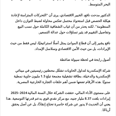
البحر المتوسط.
الدكتور مدحت نافع، الخبير الاقتصادي، يرى أن “التحركات المتزامنة لإعادة
هيكلة الحصص قبل استحواذ محتمل تعكس محاولة لضبط التوازن داخل
المنظومة”. لكنه يحذر من أن غياب الشفافية الكاملة حول نسب البيع
وتفاصيل التقييم قد يثير تساؤلات حول عدالة التسعير.
نافع يشير إلى أن قطاع الموانئ يمثل أصلًا استراتيجيًا، ليس فقط من حيث
الإيرادات، بل من حيث الأمن الاقتصادي وسلاسل الإمداد.
أصول رابحة في لحظة سيولة ضاغطة
شركة الإسكندرية لتداول الحاويات تشغّل محطتين رئيسيتين في مينائي
الإسكندرية والدخيلة، بطاقة تشغيلية مجمعة تبلغ 1.5 مليون حاوية نمطية
سنويًا. هذه الأرقام تضعها ضمن أهم حلقات التجارة الخارجية المصرية.
على مستوى الأداء المالي، حققت الشركة خلال السنة المالية 2024–2025
إيرادات بلغت 8.37 مليار جنيه، مع مركز نقدي قوي يدعم قدرتها التوسعية. هذا
يعني أن الحديث لا يدور عن شركة خاسرة تحتاج إنقاذًا، بل عن أصل يحقق
أرباحًا.