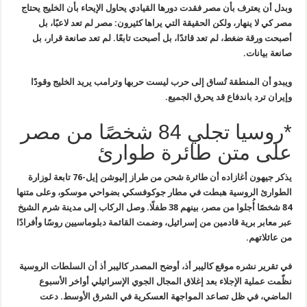
وبدل أن يعترف بأن مصر فقدت دورها القيادي يحاول الإيحاء بأن الخليج يحتاج
مصر كي لا ينهار، ولكن الحقيقة التي يراها كثيرون: مصر لم تعد لاعبًا، بل
أصبحت ورقة ضغط، لم تعد قائدًا، بل أصبحت تابعًا. لم تعد صانعة قرار، بل
صانعة بيانات.
ويبدو أن المنطقة تُساق إلى حرب ليست حربها وترامب يريد الخليج وقودًا
وإيران ترد باندفاع قد يحرق الجميع.
*روسيا تجلي 84 شخصًا من مصر
على متن طائرة طوارئ
يذكر
جيهون أغازاده أن طائرة شحن من طراز إليوشن إيل-76 تابعة لوزارة
الطوارئ
الروسية هبطت في مطار جوكوفسكي بضواحي موسكو، وعلى متنها
84 شخصًا أُجلوا
من مصر، بينهم 38 طفلًا. وصل الركاب إلى مدينة شرم الشيخ
عبر معابر برية
قادمين من إسرائيل، وضمت القائمة دبلوماسيين روسًا وأفرادًا
من عائلاتهم
.
في تقرير
نشره موقع كاليبر أذ، أوضح المصدر كاليبر أذ أن السلطات الروسية
نظّمت
عملية الإجلاء بعد إغلاق المجال الجوي الإسرائيلي أواخر الأسبوع
الماضي، في
ظل تصاعد المواجهة العسكرية في الشرق الأوسط. دعت