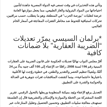
وتأتي هذه التحذيرات في وقت تسعى فيه الدولة المصرية جاهدة لتأمين
احتياجاتها من المواد البترولية والغاز الطبيعي، مما يجعل موازنتها العامة
عرضة لتقلبات “بورصة الحرب” في المنطقة، وهو ما يتطلب، حسب مراقبين،
تحركات
استباقية للتحوط ضد مخاطر القفزات المفاجئة في أسعار الخام
العالمي
.
*برلمان السيسي يمرّر تعديلات
“الضريبة العقارية” بلا ضمانات
كافية
أقرّ مجلس النواب نهائيًا تعديلات الحكومة على قانون الضريبة على العقارات
المبنية رقم 196 لسنة 2008، رافعًا حد الإعفاء إلى 100 ألف جنيه بدلًا من 24
ألفًا، ومُعيدًا تنظيم الحصر والتقدير والطعن، في خطوة روّجت لها الأغلبية
باعتبارها «اجتماعية»، بينما كشفت المناقشات ثغرات جوهرية في العدالة
والحوكمة والقدرة على التطبيق.
التعديل يرفع الإعفاء ويَعِد بميكنة المنظومة وربطها بالتحول الرقمي. تقرير
اللجنة المشتركة من الخطة والموازنة والإسكان والتشريعية قال إن الفلسفة
تستهدف معالجة سلبيات التطبيق، وتحسين التحصيل وتقليل المنازعات عبر