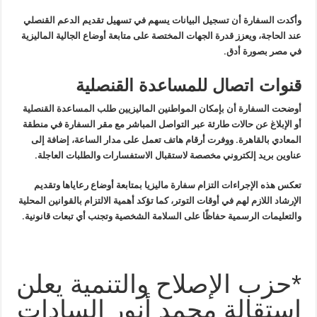
وأكدت السفارة أن تسجيل البيانات
يسهم في تسهيل تقديم الدعم القنصلي
عند الحاجة، ويعزز قدرة الجهات المختصة
على متابعة أوضاع الجالية الماليزية
في مصر بصورة أدق
.
قنوات اتصال للمساعدة القنصلية
أوضحت السفارة أن بإمكان المواطنين
الماليزيين طلب المساعدة القنصلية
أو الإبلاغ عن حالات طارئة عبر التواصل
المباشر مع مقر السفارة في منطقة
المعادي بالقاهرة. ووفرت أرقام هاتف تعمل
على مدار الساعة، إضافة إلى
عناوين بريد إلكتروني مخصصة لاستقبال
الاستفسارات والطلبات العاجلة
.
تعكس
هذه الإجراءات التزام سفارة ماليزيا بمتابعة أوضاع رعاياها وتقديم
الإرشاد
اللازم لهم في أوقات التوتر، كما تؤكد أهمية الالتزام بالقوانين المحلية
والتعليمات الرسمية حفاظًا على السلامة الشخصية وتجنب أي تبعات قانونية
.
*حزب الإصلاح والتنمية يعلن
استقالة محمد أنور السادات