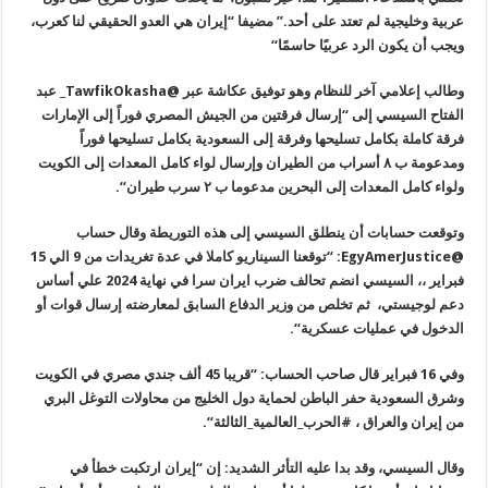
عربية
وخليجية لم تعتد على أحد.” مضيفا “إيران هي العدو الحقيقي لنا كعرب،
ويجب
أن يكون الرد عربيًا حاسمًا
“
وطالب إعلامي آخر للنظام وهو توفيق عكاشة عبر
@TawfikOkasha_
عبد
الفتاح السيسي إلى “إرسال فرقتين من الجيش المصري فوراً إلى الإمارات
فرقة كاملة بكامل تسليحها وفرقة إلى السعودية بكامل تسليحها فوراً
ومدعومة ب
٨
أسراب من الطيران وإرسال لواء كامل المعدات إلى الكويت
ولواء كامل
المعدات إلى البحرين مدعوما ب ٢ سرب طيران
“.
وتوقعت حسابات أن ينطلق السيسي إلى هذه التوريطة وقال حساب
@EgyAmerJustice: “
توقعنا السيناريو كاملا في عدة تغريدات من 9 الي 15
فبراير ،، السيسي
انضم تحالف ضرب ايران سرا في نهاية 2024 علي أساس
دعم لوجيستي، ثم تخلص من
وزير الدفاع السابق لمعارضته إرسال قوات أو
الدخول في عمليات عسكرية
“.
وفي 16 فبراير قال صاحب الحساب: “قريبا 45 ألف جندي مصري في الكويت
وشرق
السعودية حفر الباطن لحماية دول الخليج من محاولات التوغل البري
من إيران
والعراق ، #الحرب_العالمية_الثالثة
“.
وقال السيسي، وقد بدا عليه التأثر الشديد: إن “إيران ارتكبت خطأ في