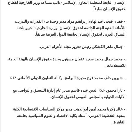
الإنسان التابعة
لمنظمة التعاون الإسلامي- نائب مساعد وزير الخارجية لقطاع
حقوق الإنسان
سابقاً
.
–
ففيان فتحى
عبدالهادى إبراهيم مراد مدير وحدة بناء القدرات والتدريب
بالأمانة الفنية
للجنة الدائمة لحقوق الإنسان بوزارة الخارجية- خبير بلجنة
الميثاق العربى
لحقوق الإنسان بجامعة الدول العربية سابقاً
.
–
جمال ماهر الكشكي رئيس تحرير مجلة الأهرام العربى
.
–
محمد جمال محمد سعيد عثمان مسؤول وحدة حقوق الإنسان بالهيئة العامة
للاستعلامات
.
–
شيرين خلف محمد فرج مديرة البرامج بوكالة التعاون الدولى الألمانى
GIZ.
–
يارا محمود علاء الدين عبده قاسم مدير عام إدارة التنسيق والتواصل مع
الآليات الدولية بالمجلس القومى لحقوق الإنسان
.
–
خالد زكريا
محمد أمين أبوالذهب مدير مركز السياسات الاقتصادية الكلية
بمعهد التخطيط
القومي- أستاذ بكلية الاقتصاد والعلوم السياسية بجامعة
القاهرة
.