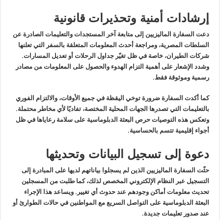
إرشادات أمنية وتحذيرات قانونية
دعت السفارة الماليزيين إلى متابعة
آخر المستجدات والتعليمات الصادرة عن
السلطات المصرية، ومراجعة أحدث
المعلومات المتعلقة بالسفر التي تعلنها
شركات الطيران، خاصة في ظل تغيّر
جداول الرحلات أو تعديل المسارات.
وشدد الإشعار على أهمية التزام الهدوء
والحصول على المعلومات من مصادر
رسمية وموثوقة فقط
.
كما أكدت السفارة ضرورة توخي اليقظة
في جميع الأوقات، والالتزام الفوري
بالتعليمات التي تصدرها الجهات المحلية
المختصة، تفاديًا لأي مخاطر محتملة.
وتعكس هذه التوصيات حرص البعثة
الدبلوماسية على سلامة رعاياها في ظل
أجواء إقليمية تتسم بالحساسية
.
دعوة إلى تسجيل البيانات وتحديثها
حثّت السفارة الماليزيين الذين لم
يسجلوا بياناتهم لديها على المبادرة إلى
التسجيل عبر النظام الإلكتروني
المخصص لذلك، كما طلبت من المسجلين
تحديث معلومات أماكن وجودهم عند حدوث أي
تغيير. ويساعد هذا الإجراء
البعثة الدبلوماسية على التواصل السريع مع
المواطنين في حالات الطوارئ أو
عند صدور تعليمات جديدة
.