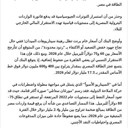
الطاقة في مصر.
وحذر من أن استمرار التوترات الجيوسياسية قد يدفع فاتورة الواردات
البترولية المصرية إلى مستويات قياسية تهدد الاستقرار المالي الخارجي
للبلاد
.
وأوضح البنك أن أسعار خام برنت تظل رهينة سيناريوهات الميدان؛ ففي حال
نجاح جهود خفض التصعيد أو الاكتفاء بـ “ردود محدودة”، من المتوقع أن تتأرجح
الأسعار بين 60 و75 دولاراً للبرميل خلال عام 2026. ومع ذلك، فإن هذا
الاستقرار النسبي لن يعفي القاهرة من ضغوط إضافية، إذ يتوقع البنك أن
يتسع
عجز الطاقة المصري بمقدار يتراوح بين 400 و600 مليون دولار فوق خط
الأساس
المقدر بـ 17.3 مليار دولار لعام 2026
.
أما في “السيناريو الأسوأ” الذي يتمثل في مواجهة مطولة واضطرابات في
حركة الملاحة الدولية، فقد رسم “مورغان ستانلي” صورة أكثر قتامة، حيث قد
تعود أسعار النفط إلى مستويات عام 2022 المرتفعة، أو تستقر في نطاق 75-
80
دولاراً للبرميل. هذا المسار التصاعدي من شأنه أن يرفع قيمة واردات مصر
من
الطاقة بمبالغ ضخمة تتراوح بين مليار و2.4 مليار دولار خلال الفترة
المتبقية من عام 2026، مما يضع ضغوطاً حادة على ميزان المدفوعات
المصري
واحتياطيات النقد الأجنبي
.