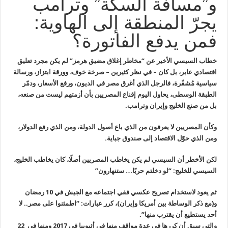
و”مسافة السكة” وترامب
يجرّ المنطقة إلى الهاوية:
فمن يدفع الفاتورة؟
خطاب السيسي الأخير عن “مخاطر إغلاق مضيق هرمز” لم يكن مجرد تعليق
اقتصادي عابر، بل كان – في نظر كثيرين – صرخة خوف، وورقة ابتزاز، ورسالة
سياسية مُشفّرة، فالرجل الذي أغرق مصر في الديون، ورفع الأسعار، ودمّر
الطبقة الوسطى، يحاول اليوم إقناع المصريين بأن أزمتهم ليست من صنعه،
بل من صنع الخليج وإيران وترامب.
وكأن المصريين لا يعرفون من الذي باع أصول الدولة، ومن الذي رفع الدولار،
ومن الذي حوّل الاقتصاد إلى صندوق جباية
.
لكن الأخطر أن السيسي لم يكن يخاطب المصريين أصلًا، كان يخاطب الخليج،
السيسي للخليج: “لو دخلتم حربًا… ستنهارون”
ثم يعود لاستخدام تصريح عكسي ففي اجتماعه مع الجيش في 10 رمضان
و(مع ذكر الوساطة بين أمريكا وإيران)، كرر عبارات: “اطمئنوا على مصر.. لا
أحد يستطيع أن يقترب منها”.
والتي سبق أن كررها في عدة مواقف منها في أثيوبيا في 2017 ومنها في 22