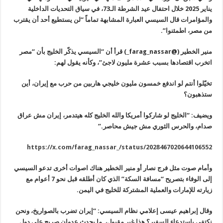
يناير 2025 خلال احتفال عيد الشرطة الـ73، في سياق التحديات الداخلية
والمؤامرات قال السيسي العبارة المشابهة تماماً “لن يستطيع أحد أن يقترب
من مصر، اطمئنوا”.
منير الخطير (@
farag_nassar
_) قرأ أن “السيسي يذكّر الخليج بأن “مصر
اتخرب اقتصادها بسبب عشرة مليون لاجئ”، وكأنه يقول لهم:
تخيّلوا أنتم لو اندفع خمسون مليون خليجي هاربين من حرب مع إيران، أين
ستذهبون؟
ويضيف: “الخليج لو شاركوا أمريكا والله الخليج كله هيتدمر، إيران مش عراق
صدام، والحرس الثوري مش جيش محاصر.”
https://x.com/farag_nassar_/status/2028467020644106552
وأمام صوت مثل فرج نصار أو منير الخطير هناك اصوات أخرى تدعو السيسي
إلى
الوفاء بتصريح “مسافة السكة” الذي كان أطلقه قبل نحو 7 أعوام مع
زيارته
للإمارات والعملية المشتركة للخليج في اليمن
.
وقال إبراهيم عيسى إعلامي نظام السيسي: “إيران تضرب بالصواريخ، ونحن
نكتفي باستدعاء السفير؟ هذا غير مقبول، ما يحدث عدوان صريح على دول