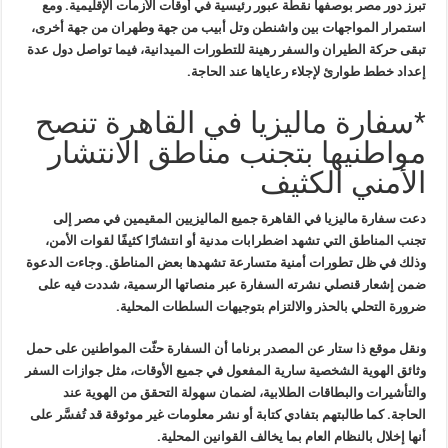
تبرز
دور مصر بوصفها نقطة عبور رئيسية في أوقات الأزمات الإقليمية. ومع
استمرار
المواجهات بين واشنطن وتل أبيب من جهة وطهران من جهة أخرى،
تبقى حركة
الطيران والسفر رهينة للتطورات الميدانية، فيما تواصل دول عدة
إعداد خطط
طوارئ لإجلاء رعاياها عند الحاجة
.
*سفارة ماليزيا في القاهرة تنصح
مواطنيها بتجنب مناطق الانتشار
الأمني الكثيف
دعت سفارة ماليزيا في القاهرة جميع
الماليزيين المقيمين في مصر إلى
تجنب المناطق التي تشهد اضطرابات مدنية أو
انتشارًا كثيفًا لقوات الأمن،
وذلك في ظل تطورات أمنية متسارعة تشهدها بعض
المناطق. وجاءت الدعوة
ضمن إشعار قنصلي نشرته السفارة عبر منصاتها الرسمية،
شددت فيه على
ضرورة التحلي بالحذر والالتزام بتوجيهات السلطات المحلية
.
ونقل موقع ذا ستار عن المصدر برناما أن
السفارة حثّت المواطنين على حمل
وثائق الهوية الشخصية سارية المفعول في
جميع الأوقات، مثل جوازات السفر
والتأشيرات والبطاقات الطلابية، لضمان
سهولة التحقق من الهوية عند
الحاجة. كما طالبتهم بتفادي كتابة أو نشر
معلومات غير موثوقة قد تُفسَّر على
أنها إخلال بالنظام العام بما يخالف
القوانين المحلية
.