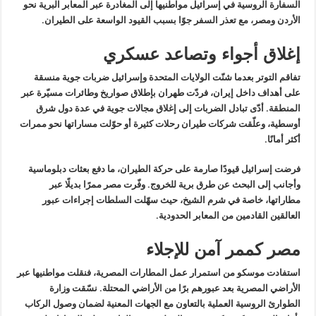
السفارة الروسية في
إسرائيل مواطنيها إلى المغادرة عبر المعابر البرية نحو
الأردن ومصر، مع
تعذر السفر جوًا بسبب القيود الواسعة على الطيران
.
إغلاق أجواء وتصاعد عسكري
تفاقم
التوتر بعدما شنّت الولايات المتحدة وإسرائيل ضربات جوية منسقة
على أهداف
داخل إيران، فردّت طهران بإطلاق صواريخ وطائرات مسيّرة عبر
المنطقة. أدّى
تبادل الضربات إلى إغلاق مجالات جوية في عدة دول شرق
أوسطية، وعلّقت شركات
طيران رحلات كثيرة أو حوّلت مساراتها نحو ممرات
أكثر أمانًا
.
فرضت
إسرائيل قيودًا صارمة على حركة الطيران، ما دفع بعثات دبلوماسية
وأجانب إلى
البحث عن طرق برية للخروج. وفّرت مصر ممرًا بديلًا عبر
مطاراتها، خاصة في
شرم الشيخ، حيث سهّلت السلطات إجراءات عبور
العالقين القادمين من المعابر
الحدودية
.
مصر كممر آمن للإجلاء
استفادت
موسكو من استمرار عمل المطارات المصرية، فنقلت مواطنيها عبر
الأراضي
المصرية بعد عبورهم برًا من الأراضي المحتلة. نسّقت وزارة
الطوارئ الروسية
العملية بالتعاون مع الجهات المعنية لضمان وصول الركاب