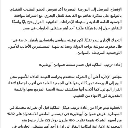
الإفصاح المرسل إلى البورصة المصرية أكد تفويض العضو المنتدب التنفيذي
بالتوقيع على مذكرة تفاهم مع القابضة للنقل البحري، مع اشتراط موافقة
الجمعية العامة العادية واستيفاء الإجراءات القانونية. القرار يفتح بابًا واسعًا
للنقاش حول إعادة هيكلة ملكية أحد أهم مشغلي الحاويات في مصر.
التحرك الإداري يبدو تقنيًا. لكن توقيته سياسي واقتصادي بامتياز. خاصة في
ظل ضغوط تمويلية تواجه الدولة، وتصاعد شهية المستثمرين الأجانب للأصول
اللوجستية المرتبطة بالموانئ.
إعادة ترتيب الملكية قبل حسم صفقة «موانئ أبوظبي»
مجلس الإدارة أعلن أن الشركة ستتقدم بدراسة القيمة العادلة للأسهم محل
البيع إلى البورصة، تمهيدًا لعرضها على الجمعية العامة في أقرب اجتماع لاتخاذ
القرار النهائي. كما أكدت أنها ستكشف نسبة الحصة المزمع بيعها والقيمة
التقديرية فور الانتهاء من التقييم.
الخطوة تبدو جزءًا من إعادة ترتيب هيكل الملكية قبل أي تغيرات محتملة في
السيطرة. عرض «موانئ أبوظبي» في ديسمبر الماضي للاستحواذ على 32%
من أسهم الشركة بقيمة تقارب 465 مليون دولار (22 مليار جنيه) منح
المجموعة الإماراتية إمكانية النفاذ إلى إدارة أحد أهم مشغلي الحاويات في