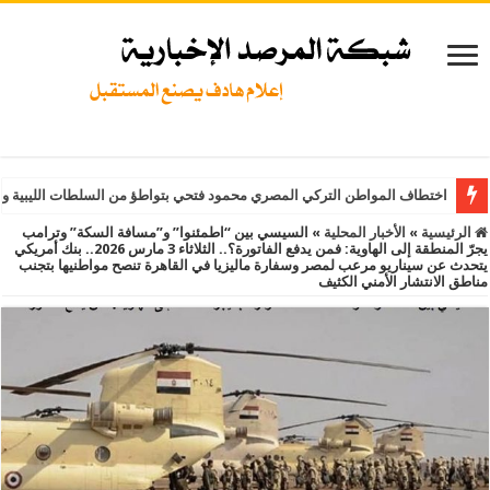
اختطاف المواطن التركي المصري محمود فتحي بتواطؤ من السلطات الليبية و
الرئيسية
»
الأخبار المحلية
»
السيسي بين “اطمئنوا” و”مسافة السكة” وترامب
يجرّ المنطقة إلى الهاوية: فمن يدفع الفاتورة؟.. الثلاثاء 3 مارس 2026.. بنك أمريكي
يتحدث عن سيناريو مرعب لمصر وسفارة ماليزيا في القاهرة تنصح مواطنيها بتجنب
مناطق الانتشار الأمني الكثيف