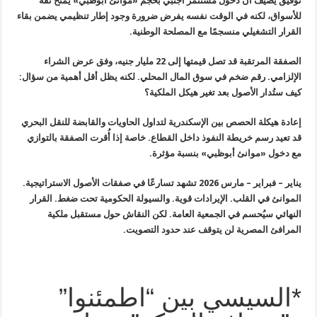
توفيق يضيف أن دخول مستثمر أجنبي بحجم «موانئ أبوظبي» يمنح ثقة
للأسواق، لكنه في الوقت نفسه يفرض ضرورة وجود إطار تنظيمي يضمن بقاء
القرار التشغيلي منسجمًا مع المصلحة الوطنية.
الصفقة المرتقبة قد تصل قيمتها إلى 22 مليار جنيه، وفق عرض الشراء
الإلزامي. رقم ضخم في سوق المال المحلي. لكنه يظل أقل أهمية من سؤال:
كيف ستُدار الأصول بعد تغير هيكل الملكية؟
إعادة هيكلة الحصص بين الإسكندرية لتداول الحاويات والقابضة للنقل البحري
قد تعيد رسم خريطة النفوذ داخل القطاع. خاصة إذا أُقرت الصفقة بالتوازي
مع دخول «موانئ أبوظبي» بنسبة مؤثرة.
يناير – فبراير – مارس 2026 تشهد تسارعًا في صفقات الأصول الاستراتيجية.
الموانئ في القلب. الإيرادات قوية. والسيولة الحكومية تحت ضغط. القرار
النهائي سيُحسم في الجمعية العامة. لكن النقاش حول مستقبل ملكية
المرافئ المصرية لن يتوقف عند حدود التصويت.
*السيسي بين “اطمئنوا”