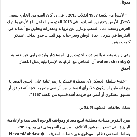
مدونًا:
“الأسوأ من نكسة 1967 انقلاب 2013 .. في 67 كان العدو من الخارج يسعى
لاحتلال الأرض وتدنيس السيادة.. في 2013 العدو من الداخل باع الأرض وانتهك
العرض وسفك دماء الشعب وتنازل عن ثرواته ومقدراته وتعاون مع أعدائه في
التفريط في شريان حياة الوطن وسر حياته نهر النيل.. عدو الداخل عسكر
كامب ديفيد”.
وفي زاوية متصلة بالسيادة والحدود، يرى المستشار وليد شرابي عبر حسابه
@
waleedsharaby
أن التماهي مع الرغبات الإسرائيلية يمثل انكسارًا
أعمق:
“خنوع سلطة العسكر لأي سيطرة عسكرية إسرائيلية على الحدود المصرية
مع فلسطين لن يكون حلا، وأي انسحاب من أراضي مصرية بحجة أنه توافق أو
تنسيق عسكري أو أمني هو هزيمة أشد قسوة من نكسة 1967”.
تفكك تحالفات المشهد الانقلابي
يفرد التقرير مساحة منطقية لتتبع مصائر ومواقف الوجوه السياسية والإعلامية
البارزة التي تصدرت مشهد الائتلاف المدني والتحريضي في يونيو 2013،
يسلط الصحفي نظام المهداوي عبر حسابه المعرف بـ @
NezamMahdawi