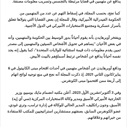
يدافع عن متهمين في قضايا مرتبطة بالتجسس
وتسريب معلومات مصنفة
.
كما نجح، بحسب المجلة، في إسقاط التهم
عن عدد من المتهمين من
الحكومة الفيدرالية الأميركية، وقال للمجلة إن بعض
القضايا التي يتولاها تتعلق
بأسرار عسكرية ومجتمع الاستخبارات الأميركي في
الدول الأجنبية
.
ويفتخر أوبرهايدن بأنه يقوم أحياناً
بدور الوسيط بين الحكومة والمتهمين، وأنه
في بعض الأحيان “يساهم في تحويل
الأشخاص السيئين والمتهمين إلى مصدر
ثمين يقدم معلومات ذات قيمة استثنائية
للولايات المتحدة”، كما يقول إنه يجد
نفسه أحياناً يدافع عن أشخاص ترتبط
أسماؤهم بالبيت الأبيض
.
ودافع أوبرهايدن عن أشخاص متهمين في
أحداث اقتحام مبنى الكابيتول في 6
يناير/كانون الثاني 2021، إذ ذكرت المجلة
أنه نجح في منع توجيه لوائح اتهام
إلى أربعة ممن اقتحموا مبنى الكونغرس
.
وفي 3 أكتوبر/تشرين الأول 2023، أعلن
مكتبه انضمام مايك بومبيو، وزير
الخارجية الأميركي الأسبق ومدير وكالة
الاستخبارات المركزية (سي آي إيه)
الأسبق، وجون راتكليف، المدير الحالي
للوكالة في إدارة ترامب، وتري غودي،
عضو الكونغرس السابق، بصفتهم مستشارين
استراتيجيين للمكتب للاستفادة
من خبراتهم وعلاقاتهم
.