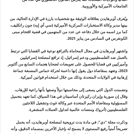
الجامعات الأميركية والأوروبية
.
ويُعرف أوبرهايدن بعلاقاته الوثيقة مع
شخصيات بارزة في الإدارة الحالية، من
بينها مدير وكالة الاستخبارات
المركزية الأميركية (سي آي إيه) جون راتكليف،
كما برز اسمه من خلال دفاعه
عن عدد من المتهمين في قضية اقتحام مبنى
الكونغرس في السادس من يناير 2021
.
واشتهر أوبرهايدن في مجال المحاماة
بالترافع نوعية في القضايا التي ترتبط
بالعمل ضد الفلسطينيين ودعم إسرائيل،
إذ ترافع لمصلحة إسرائيليين
وأميركيين في قضايا للحصول على تعويضات لضحايا
هجمات السابع من أكتوبر
2023، وتعهد بمقاضاة دول يقول إنها داعمة لحركة
حماس المصنفة جماعة
إرهابية في الولايات المتحدة، وذلك من خلال استخدام
قوانين أميركية
.
وتضمنت الدول التي يسعى إلى محاسبتها
دولاً وصفها بأنها راعية للإرهاب،
وقال إن سورية وإيران ركيزتان أساسيتان
في هذا السياق، كما تعهد بتحميل
المسؤولية ومقاضاة الأمم المتحدة عبر وكالة
غوث وتشغيل اللاجئين
الفلسطينيين (أنروا)، ومنصات عالمية لتداول العملات
المشفرة
.
وذكرت مجلة “دي”، في مادة بدت ترويجية
لمصلحة أوبرهايدن، أنه يحمل
تصريحاً أمنياً رفيع المستوى لا يسمح له بإخبار
الآخرين بمسماه الدقيق، وأنه