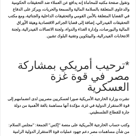
وتقول صفحة مكتبه للمحاماة إنه يدافع عن
العملاء ضد التحقيقات الحكومية
والدعاوى المتعلقة بالسلامة المالية
والسمعة والحريات، ويركز على الدفاع
في القضايا المتعلقة بالأمن القومي
والتحقيقات الداخلية والجنائية، ومع مكتب
التحقيقات الفيدرالي، إضافة إلى
قضايا الجرائم الاقتصادية وهيئة الأوراق
المالية والبورصات، وإدارة الغذاء
والدواء، ولجنة الاتصالات الفيدرالية، ولجنة
الانتخابات الفيدرالية،
والبيتكوين وتقنية البلوك تشين
.
*ترحيب أمريكي بمشاركة
مصر في قوة غزة
العسكرية
نشرت
وزارة الخارجية الأمريكية صورا لعسكريين مصريين لدى انضمامهم إلى
قوة
الاستقرار الدولية في غزة، مؤكدة أنها مساهمة بالغة الأهمية من دولة
جارة
للقطاع الفلسطيني
.
وكتب حساب الخارجية الأمريكية على منصة “إكس” الجمعة: “مجلس
السلام:
من شأن مساهمات مصر دعم جهود عمليات قوة الاستقرار الدولية الرامية