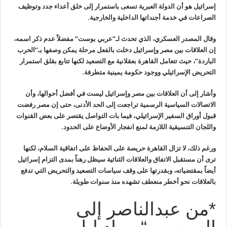
إسرائيل هو أن الدولة العبرية تسعى باستمرار إلى خلق أعداء جدد وتوظيف
الصراعات في خدمة أجنداتها الداخلية والخارجية
.
وقال المصدر العسكري، الذي تحدث لـ”عربي بوست” مفضلاً عدم ذكر اسمه،
إن
العلاقات بين مصر وإسرائيل دخلت بالفعل مرحلة يمكن وصفها بـ”الحرب
الباردة”، حيث تتعامل القاهرة بعقلانية مع التصعيد لكنها تتابع بقلق
استمرار
التحريض الإسرائيلي ووجود حكومة يمينية متطرفة
.
وأشار إلى أن العلاقات بين مصر وإسرائيل ليست في أفضل أحوالها، وأن
الاتصالات السياسية الرسمية تراجعت إلى الحد الأدنى، حتى إن مصر رفضت
قبول
أوراق السفير الإسرائيلي، فيما بات التواصل يقتصر على بعض القنوات
واللجان
التنسيقية اللازمة لمنع انفجار الأوضاع على الحدود
.
ورغم ذلك، لا تزال القاهرة حريصة على الحفاظ على اتفاقية السلام، لكنها
ترى أن مستقبل الاتفاق والعلاقات الثنائية سيظل رهناً بمدى التزام إسرائيل
أيضاً بمقتضياته، وبقدرتها على وقف سياسات التصعيد والتحريض التي تدفع
بالعلاقات نحو أخطر منعطف تشهده منذ سنوات طويلة
.
*من عبدالناصر إلى