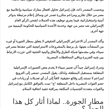
وبحسب المصدر ذاته، فإن إسرائيل تحاول افتعال معارك سياسية وإعلامية مع
مصر من خلال تقارير ومزاعم متكررة تصدر عن وسائل إعلام مرتبطة بدوائر
أمنية
واستخباراتية، فيما يجري توظيف هذه الحملات لشحن الرأي العام
الإسرائيلي
ضد مصر من جهة، وخدمة الأجندة السياسية للحكومة اليمينية من
جهة أخرى
.
وأكد المصدر أن الاعتراض الإسرائيلي الحقيقي لا يتعلق بمطار الجورة أو
غيره
من المنشآت بعينها، بل يرتبط بالمشروعات الاستراتيجية التي تنفذها مصر
في
سيناء، وفي مقدمتها شبكة الطرق والأنفاق والبنية التحتية التي عززت
الارتباط
بين شبه الجزيرة وباقي المحافظات المصرية
.
وتدرك إسرائيل جيداً أن تعمير سيناء لا يخدم بعض التصورات الإسرائيلية
المتعلقة بمستقبل المنطقة، ولذلك، يقول المصدر، تسعى إلى الترويج
لمزاعم لا
تستند إلى وقائع حقيقية، لافتاً إلى أن أي تعديلات أو زيادات في
حجم
القوات المصرية داخل المنطقة “ج” تمت بالتوافق الكامل مع إسرائيل
والقوات
متعددة الجنسيات المكلفة بمراقبة تنفيذ اتفاقية السلام
.
مطار الجورة.. لماذا أثار كل هذا
الجدل؟