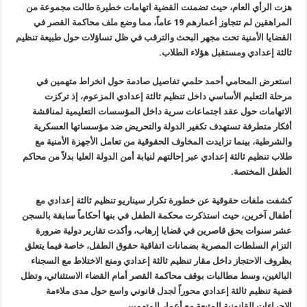
هزت الرأي العام، حيث تضمنت القضية اتهامات خطيرة طالت مجموعة
من
المراهقين لم تتجاوز أعمارهم 19 عاماً، مما وضع ملف محاكمة القصر في
القضايا الأمنية تحت مجهر البحث والترقب في ظل تساؤلات حول طبيعة تنظيم
ثالثة إعدادي ومستقبل هؤلاء الطلاب
.
استعرض
المحامي أحمد حلمي تفاصيل صادمة حول انخراط متهمين في
مرحلة التعليم
الأساسي داخل تنظيم ثالثة إعدادي المزعوم، إذ تركزت
الاتهامات حول عقد
اجتماعات سرية داخل المؤسسات التعليمية لمناقشة
أفكار متطرفة تستهدف تكفير
الدولة والتحريض ضد مؤسساتها العسكرية
والشرطية، بينما تزايدت المخاوف
الحقوقية من تعامل الأجهزة الأمنية مع
طلاب تنظيم ثالثة إعدادي عبر إحالتهم
لنيابة أمن الدولة العليا بدلاً من محاكم
الطفل المختصة
.
كشفت
ملفات حقوقية عن خطورة تكرار سيناريو تنظيم ثالثة إعدادي مع
أطفال آخرين،
حيث استذكرت محكمة الطفل في بنها أحكاماً سابقة بالسجن
عشر سنوات بحق
قاصرين في قضايا إرهاب، وأكدت تقارير دولية ضرورة
التزام السلطات المصرية
بضمانات اتفاقية حقوق الطفل، خاصة فيما يتعلق
بظروف الاحتجاز داخل مقار
تنظيم ثالثة إعدادي ومنع الاختلاط مع السجناء
البالغين، وسط مطالبات بوقف
محاكمة القصر أمام القضاء الاستثنائي، وتظل
قضية تنظيم ثالثة إعدادي محوراً
لجدل قانوني واسع حول مدى ملاءمة
الإجراءات القانونية المتبعة مع أعمار
المتهمين
.