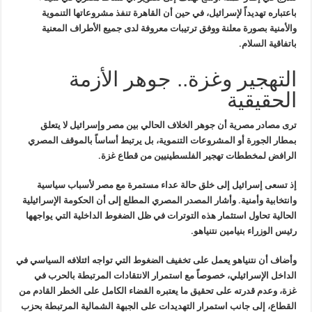
باعتباره
تهديداً لإسرائيل، في حين أن القاهرة تنفذ مشروعاتها التنموية
والأمنية
بصورة معلنة ووفق ترتيبات معروفة لدى جميع الأطراف المعنية
باتفاقية
السلام
.
التهجير وغزة.. جوهر الأزمة
الحقيقية
ترى مصادر مصرية أن جوهر الخلاف الحالي بين مصر وإسرائيل لا يتعلق
بمطار
الجورة أو المشروعات التنموية، بل يرتبط أساساً بالموقف المصري
الرافض
لمخططات
تهجير الفلسطينيين من قطاع غزة
.
إذ تسعى إسرائيل إلى خلق حالة عداء مستمرة مع مصر لأسباب سياسية
وانتخابية وأمنية. وأشار المصدر المصري المطلع إلى أن الحكومة الإسرائيلية
الحالية تحاول استثمار هذه التوترات في ظل الضغوط الداخلية التي يواجهها
رئيس الوزراء بنيامين نتنياهو
.
وأضاف أن نتنياهو يعمل على تخفيف الضغوط التي تواجه ائتلافه السياسي في
الداخل الإسرائيلي، خصوصاً مع استمرار الانتقادات المرتبطة بالحرب في
غزة،
وعدم قدرته على تحقيق ما يعتبره القضاء الكامل على الخطر القادم من
القطاع،
إلى جانب استمرار التهديدات على الجبهة الشمالية المرتبطة بحزب