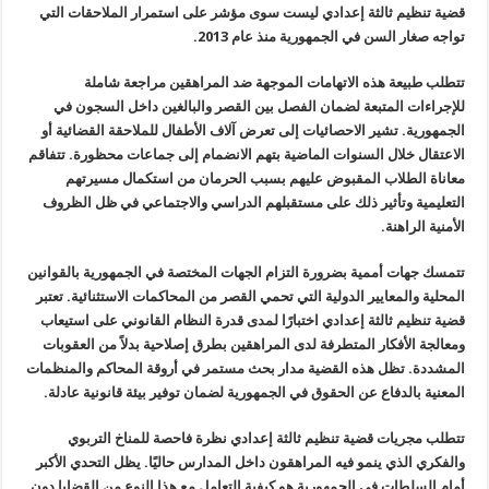
قضية تنظيم
ثالثة إعدادي ليست سوى مؤشر على استمرار الملاحقات التي
تواجه صغار السن في
الجمهورية منذ عام 2013
.
تتطلب طبيعة
هذه الاتهامات الموجهة ضد المراهقين مراجعة شاملة
للإجراءات المتبعة لضمان
الفصل بين القصر والبالغين داخل السجون في
الجمهورية. تشير الاحصائيات إلى
تعرض آلاف الأطفال للملاحقة القضائية أو
الاعتقال خلال السنوات الماضية
بتهم الانضمام إلى جماعات محظورة. تتفاقم
معاناة الطلاب المقبوض عليهم بسبب
الحرمان من استكمال مسيرتهم
التعليمية وتأثير ذلك على مستقبلهم الدراسي
والاجتماعي في ظل الظروف
الأمنية الراهنة
.
تتمسك
جهات أممية بضرورة التزام الجهات المختصة في الجمهورية بالقوانين
المحلية
والمعايير الدولية التي تحمي القصر من المحاكمات الاستثنائية. تعتبر
قضية
تنظيم ثالثة إعدادي اختبارًا لمدى قدرة النظام القانوني على استيعاب
ومعالجة الأفكار المتطرفة لدى المراهقين بطرق إصلاحية بدلاً من العقوبات
المشددة. تظل هذه القضية مدار بحث مستمر في أروقة المحاكم والمنظمات
المعنية بالدفاع عن الحقوق في الجمهورية لضمان توفير بيئة قانونية عادلة
.
تتطلب
مجريات قضية تنظيم ثالثة إعدادي نظرة فاحصة للمناخ التربوي
والفكري الذي
ينمو فيه المراهقون داخل المدارس حاليًا. يظل التحدي الأكبر
أمام السلطات
في الجمهورية هو كيفية التعامل مع هذا النوع من القضايا دون