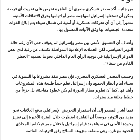
من جانبه، أكد مصدر عسكري مصري أن القاهرة تحرص على تفويت أي فرصة
يمكن
أن تستغلها إسرائيل لمهاجمة مصر أو اتهامها بخرق الاتفاقات الأمنية،
مشيراً
إلى أن أي تحركات عسكرية أو أمنية في شمال سيناء يتم إبلاغ القوات
متعددة
الجنسيات بها وفق الآليات المعمول بها
.
وأضاف أن التنسيق الأمني بين مصر وإسرائيل لم يتوقف حتى الآن رغم حالة
التوتر السياسي، لكن الحملات الإعلامية المتواصلة تكشف عن رغبة لدى بعض
الدوائر الإسرائيلية في توجيه الرأي العام الداخلي نحو ما تسميه “الخطر
القادم من سيناء
“.
وحسب المصدر العسكري المصري، فإن مصر تنفذ مشروعاتها التنموية في
سيناء
أمام أنظار الجميع، وأن إسرائيل تعلم جيداً طبيعة هذه المشروعات
وأهدافها،
كما أن تطوير مطار الجورة لم يكن خطوة مفاجئة، بل جزءاً من
خطط معلنة منذ
سنوات
.
فيما أشار المصدر إلى أن استمرار التحريض الإسرائيلي يدفع العلاقات نحو
مزيد من التوتر، موضحاً أن القاهرة اضطرت خلال الفترة الأخيرة إلى تعزيز
وجودها الأمني في سيناء بعد قيام إسرائيل باحتلال ممر فيلادلفيا المحاذي
للحدود مع غزة، وهي منطقة منزوعة السلاح وفق الترتيبات القائمة
.