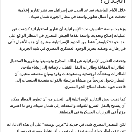
خلال الأيام الماضية، تصاعد الجدل في إسرائيل بعد نشر تقارير إعلامية
تحدثت عن أعمال تطوير واسعة في مطار الجورة شمال سيناء
.
وزعمت منصة “ناتسيف نت” الإسرائيلية أن تقارير استخباراتية كشفت عن
عمليات إصلاح وتحديث واسعة نفذها الجيش المصري في المطار الواقع على
بعد
نحو 12 كيلومتراً فقط من الحدود الإسرائيلية، معتبرة أن هذه الأعمال تأتي
في إطار ما وصفته بتعزيز الوجود العسكري المصري في شبه الجزيرة
.
وتحدثت التقارير الإسرائيلية عن إطالة المدارج وتوسيعها وتطويرها
لاستقبال
الطائرات المقاتلة وطائرات النقل الثقيل، بالإضافة إلى إنشاء
ملاجئ
للطائرات ومنشآت لوجستية ومستودعات وقود ومبانٍ محصنة، معتبرة أن
المطار يتحول تدريجياً من منشأة مرتبطة بالقوات متعددة الجنسيات إلى
قاعدة
جوية نشطة لسلاح الجو المصري
.
كما ذهبت بعض التقارير الإسرائيلية إلى التحذير من أن تطوير المطار يمكن
أن يسمح بالنقل السريع للقوات والمعدات إلى شمال سيناء، وهو ما اعتبرته
مؤثراً في التوازنات العسكرية في المنطقة
.
لكن المصدر المصري شدد في حديثه لـ”عربي بوست” على أن هذه الادعاءات
تندرج في إطار حملة أوسع تهدف إلى تصوير أي نشاط مصري في سيناء