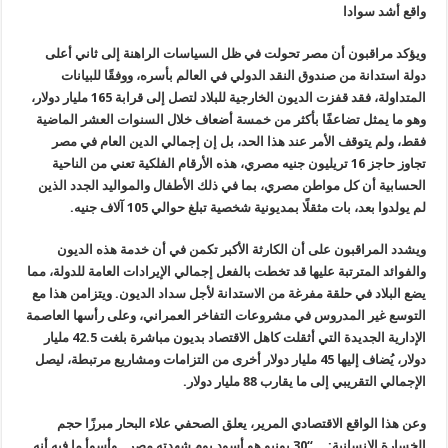
واقع أشد سوادا
ويؤكد مراقبون أن مصر تحولت في ظل السياسات الراهنة إلى ثاني أعلى
دولة
استدانة من صندوق النقد الدولي في العالم بأسره، ووفقًا للبيانات
المتداولة، فقد قفزت الديون الخارجية للبلاد لتصل إلى قرابة 165 مليار
دولار،
وهو ما يمثل تضاعفًا بأكثر من خمسة أضعاف خلال السنوات العشر
الماضية
فقط، ولم يتوقف الأمر عند هذا الحد، بل إن إجمالي الدين العام في
مصر
تجاوز حاجز 16 تريليون جنيه مصري، هذه الأرقام الفلكية تعني من الناحية
الحسابية أن كل مواطن مصري، بما في ذلك الأطفال والمواليد الجدد الذين
لم
يولدوا بعد، بات مثقلًا بمديونية شخصية تبلغ حوالي 105 آلاف جنيه
.
ويشدد المراقبون على أن الكارثة الأكبر تكمن في أن خدمة هذه الديون
والفوائد المترتبة عليها قد تخطت بالفعل إجمالي الإيرادات العامة للدولة، مما
يضع البلاد في حلقة مفرغة من الاستدانة لأجل سداد الديون. ويتزامن هذا مع
التوسع غير المدروس في مشروعات التفاخر العمراني، وعلى رأسها العاصمة
الإدارية الجديدة التي أثقلت كاهل الاقتصاد بديون مباشرة بلغت 42.5 مليار
دولار، يُضاف إليها 45 مليار دولار أخرى من التزامات ومشاريع مرتبطة، ليصل
الإجمالي التقريبي إلى ما يقارب 88 مليار دولار.
وعن هذا الواقع الاقتصادي المرير، يعلق الصحفي علاء البحار مبرزًا حجم
الخسارة الإنسانية: “30 يونيو هو أسود يوم شهدته مصر.. وأسوأ ما فيه أنه