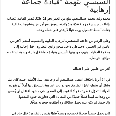
السيسي بتهمة “قيادة جماعة
إرهابية”
محمد وليد محمد عبدالمنعم، يبلغ من العمر
نحو 21 عامًا. قصير القامة، مُصاب
بإعاقات جسدية مزمنة عدّة منذ ولادته،
يعيش مع أمراض وتشوهات خلقية
جعلت أبسط تفاصيل يومه عبئًا لا يقدر على حمله
وحده
.
وعلى الرغم من حاجته المستمرة للرعاية
الطبية والنفسية، أمضى أكثر من
عامين في الحبس الاحتياطي داخل سجن وادي
النطرون، قبل إحالته إلى
محكمة الجنايات بتهم، من بينها تأسيس وقيادة جماعة
إرهابية، وسوء استخدام
مواقع التواصل
.
أكثر من عامين على اعتقاله
في 24 أبريل 2024، اعتقل عبدالمنعم أمام
جامعة النيل الأهلية، حيث كان على
وشك أن يخطو عابرًا الطريق نحو بوابات
الجامعة، ليلتحلق بها آملاً أن تقوده
للحياة، لتتحوّل خطواته فجأة لتقوده
إلى السجن، في مشهد اعتقال لن يُمحى
من وجدانه، ليبدأ فصلاً جديدًا من
المعاناة التي تجاوزت حدود المعقول
والرحمة. لم تكن يده تحمل سلاحًا، ولا
أطلقت حنجرته هتافًا
.
كان يحمل جسداً ضعيفًا فحسب، وسجلاً طبيًا
يفيض بالتقارير؛ خلل حاد في