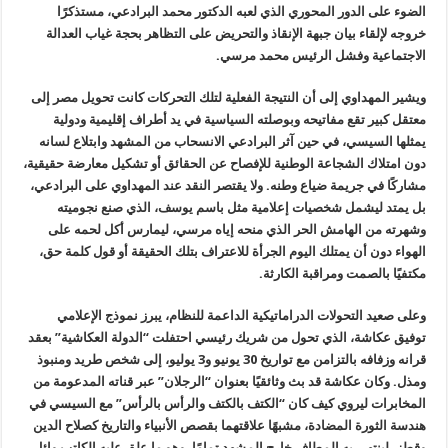
الضوء على الدور المحوري الذي لعبه الدكتور محمد البرادعي، مستذكرًا
خروجه لإلقاء بيان جبهة الإنقاذ والتحريض على التظاهر بحجة غياب العدالة
الاجتماعية وفشل الرئيس محمد مرسي.
ويشير المهداوي إلى أن النتيجة الفعلية لتلك التحركات كانت تحويل مصر إلى
معتقل كبير تقع مفاتيحه وبوصلته السياسية في يد أطراف إقليمية ودولية
يمثلها السيسي، في حين آثر البرادعي الانسحاب من المشهد وابتلاع لسانه
دون امتلاك الشجاعة الوطنية للإفصاح عن الحقائق أو تشكيل معارضة حقيقية،
مشاركًا في جريمة ضياع وطنه. ولا يقتصر النقد عند المهداوي على البرادعي،
بل يمتد ليشمل شخصيات إعلامية مثل باسم يوسف، الذي صنع نجوميته
وشهرته من الهامش الحر الذي منحه إياه مرسي، ليمارس أكل لحمه على
الهواء دون أن يمتلك اليوم الجرأة للاعتراف بتلك الحقيقة أو قول كلمة حق،
مكتفيًا بالصمت ومراقبة الكارثة.
وعلى صعيد التحولات الدراماتيكية الداعمة للنظام، يبرز نموذج الإعلامي
توفيق عكاشة، الذي تحول من شريك رئيسي احتفلت “الدولة العكاشية” بعقد
قرانه وزفافه بالتزامن مع تواريخ 30 يونيو و3 يوليو، إلى شخص طريد ومنبوذ
ومذل. وكان عكاشة قد بث وثائقيًا بعنوان “الرجلان” عبر قناته المدعومة من
المخابرات ليروي كيف كان “الكتف بالكتف والرأس بالرأس” مع السيسي في
هندسة الثورة المضادة، مشبهًا علاقتهما بقصص الأنبياء والتاريخ كصلاح الدين
وقطز، لينتهي به المطاف خارج المشهد تمامًا، وهو ما علق عليه الكاتب وائل