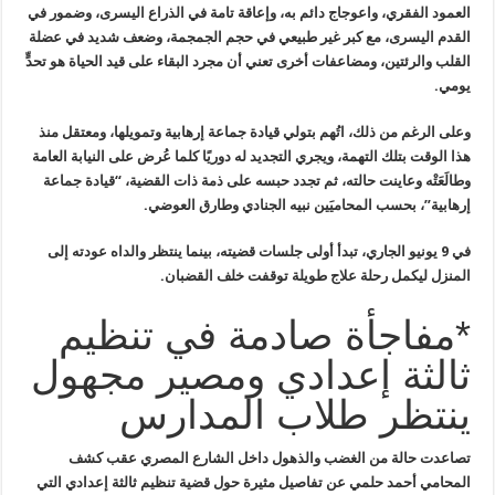
العمود الفقري، واعوجاج دائم به، وإعاقة تامة
في الذراع اليسرى، وضمور في
القدم اليسرى، مع كبر غير طبيعي في حجم
الجمجمة، وضعف شديد في عضلة
القلب والرئتين، ومضاعفات أخرى تعني أن مجرد
البقاء على قيد الحياة هو تحدٍّ
يومي
.
وعلى الرغم من ذلك، اتُهم بتولي قيادة
جماعة إرهابية وتمويلها، ومعتقل منذ
هذا الوقت بتلك التهمة، ويجري التجديد
له دوريًا كلما عُرض على النيابة العامة
وطالَعَتْه وعاينت حالته، ثم تجدد
حبسه على ذمة ذات القضية، “قيادة جماعة
إرهابية”، بحسب المحاميَين نبيه
الجنادي وطارق العوضي
.
في 9 يونيو الجاري، تبدأ أولى جلسات قضيته، بينما ينتظر والداه عودته إلى
المنزل ليكمل رحلة علاج طويلة توقفت خلف القضبان
.
*مفاجأة صادمة في تنظيم
ثالثة إعدادي ومصير مجهول
ينتظر طلاب المدارس
تصاعدت حالة من الغضب والذهول داخل الشارع
المصري عقب كشف
المحامي أحمد حلمي عن تفاصيل مثيرة حول قضية تنظيم ثالثة
إعدادي التي