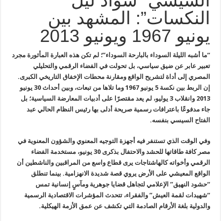
السيسي “سواد ليل
النكسات”: المشهد بين
يونيو 1967 ويونيو 2013
“ما أشبه الليلة السوداء بالبارحة السوداء”؛ لم تكن هذه العبارة المأثورة مجرد
تعبير عابر عن ضيق سياسي، بل تحولت في الفضاء الرقمي والتحليلي
المصري إلى أداة لتشريح الواقع ومقارنة محطات الإخفاق التاريخي الكبرى.
إن الربط بين نكسة 5 يونيو 1967 وما تلاها من تبعات، وبين أحداث 30 يونيو
2013 وانقلاب 3 يوليو، لم يعد مقتصرًا على أدبيات المعارضة السياسية؛ بل
جاء مدفوعًا باعترافات رسمية صريحة أدلى بها رئيس النظام الحالي عبد
الفتاح السيسي بنفسه.
وفي الوقت الذي تستنفر فيه أجهزة التوجيه المعنوي والشؤون المعنوية في
مصر كافة طاقاتها للحشد والاحتفال بذكرى 30 يونيو، مستخدمة الفضاء
الرقمي وأخواته كالهاشتاجات يرى قطاع واسع من المراقبين والناشطين أن
الواقع المعيشي على الأرض يروي قصة شديدة الانهزامية. بينما تنطلق
“حشود النهيق” الإعلامي لتجاهل قضايا جوهرية ومآسٍ إنسانية تمس
“شهيدات لقمة العيش” والفقراء، تتحدث المؤشرات الاقتصادية الرسمية
والدولية بلغة الأرقام الصادمة التي تكشف عن عمق الأزمة الهيكلية.