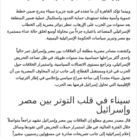
وبينما تؤكد القاهرة أن ما تنفذه في شبه جزيرة سيناء يندرج ضمن خطط
تنموية وأمنية معلنة تستهدف حماية الحدود واستكمال عملية تعمير المنطقة
بعد
سنوات من الحرب على الإرهاب، تنظر دوائر مصرية إلى الخطاب
الإسرائيلي
المتصاعد باعتباره جزءاً من محاولة أوسع لخلق حالة عداء مستمرة
مع مصر
وتبرير سياسات الحكومة الإسرائيلية اليمينية
.
وكشفت مصادر مصرية مطلعة أن العلاقات بين مصر وإسرائيل تمر حالياً
بإحدى
أكثر مراحلها حساسية منذ سنوات طويلة، في ظل تصاعد التحريض
الإسرائيلي،
وتراجع مستوى الاتصالات السياسية، واستمرار الخلافات حول
الحرب في غزة
ومستقبل القطاع، إلى جانب تزايد المخاوف المصرية من أن
تتحول سيناء مجدداً
إلى ساحة صراع سياسي وإعلامي في إطار الترتيبات
الإقليمية التي تحاول
إسرائيل فرضها بعد الحرب
.
سيناء في قلب التوتر بين مصر
وإسرائيل
قال مصدر مصري مطلع إن العلاقات بين مصر وإسرائيل تشهد تراجعاً متواصلاً
خلال الفترة الحالية، في ظل استمرار
حملات التحريض
التي تقودها وسائل
إعلام إسرائيلية إلى جانب تصريحات صادرة عن مسؤولين
رسميين، مشيراً