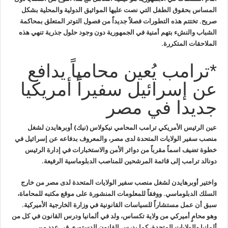
المساس بحقوق
الطفل التي نصت عليها المواثيق الدولية والمحلية بشكل
صريح. تختتم هذه
التطورات فصلاً جديداً من فصول التوتر المتعلق بمحاكمة
الشباب والنشء بتهم
أمنية في الجمهورية دون وجود حلول جذرية تنهي هذه
الملاحقات المتكررة
.
*ترامب يُعين محامياً يدافع
عن إسرائيل سفيراً أمريكيا
جديدا في مصر
عين الرئيس الأمريكي ترامب المحامي
نيكولاس (نيك) أوبرهايدن لشغل
منصب سفير الولايات المتحدة لدى مصر،
والمعروف بدفاعه عن إسرائيل في
خطوة تضيف اسماً مقرباً من دوائر الأمن
والاستخبارات في إدارة الرئيس
دونالد ترامب إلى قائمة المرشحين للمناصب
الدبلوماسية الرفيعة
.
واختير أوبرهايدن لشغل منصب سفير
الولايات المتحدة لدى مصر من خارج
السلك الدبلوماسي. ووفقاً للمعلومات
المنشورة على موقع مكتبه للمحاماة،
سبق أن عمل مستشاراً للسياسات القانونية
في وزارة الخارجية الأميركية.
وهو محامٍ أميركي من ولاية تكساس، ولد في
ألمانيا ودرس القانون في كل من
ألمانيا والولايات المتحدة، كما يدرس
القانون الدستوري في عدد من