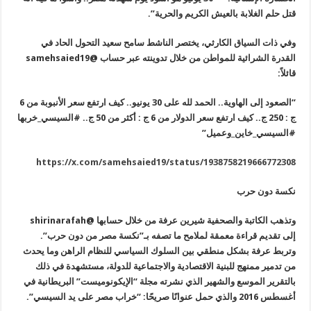
قتل حلم الغلابة بالعيش الكريم والحرية”.
وفي ذات السياق الكارثي، يختصر الناشط سامح سعيد التحول الحاد في
القدرة الشرائية للمواطن من خلال تدوينته عبر حساب @
samehsaied19
قائلاً:
“الصعود إلى الهاوية.. الحمد لله على 30 يونيو.. كيف ارتفع سعر الأنبوبة من 6
ج : 250 ج.. كيف ارتفع سعر الدولار من 6 ج : أكثر من 50 ج.. #السيسي_خربها
#السيسي_خاين_وعميل”
https://x.com/samehsaied19/status/1938758219666772308
نكسة دون حرب
وتذهب الكاتبة والصحفية شيرين عرفة من خلال حسابها @
shirinarafah
إلى تقديم قراءة معمقة لملامح ما تصفه بـ”نكسة مصر من دون حرب”.
وتربط عرفة بشكل منطقي بين السلوك السياسي للنظام الراهن وما يحدث
من تدمير ممنهج للبنية الاقتصادية والاجتماعية للدولة، مستشهدة في ذلك
بالتقرير الموسع والشهير الذي نشرته مجلة “الإيكونوميست” البريطانية في
أغسطس 2016 والذي حمل عنوانًا صريحًا: “خراب مصر على يد السيسي”.