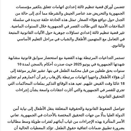
تتضمن
أوراق قضية تنظيم ثالثة إعدادي اتهامات تتعلق بتكفير مؤسسات
الجمهورية
والتحريض ضد عناصر الجيش والشرطة مما أدى إلى حالة من
الجدل حول دوافع
هؤلاء الصغار. تمثل هذه الحادثة حلقة جديدة في سلسلة
الملاحقات الأمنية
التي طالت القصر في الجمهورية خلال السنوات الماضية.
تثير قضية تنظيم ثالثة
إعدادي تساؤلات جوهرية حول الآليات القانونية المتبعة
في التعامل مع
المتهمين الأطفال والشباب في مراحل التعليم الأساسي
والثانوي
.
تستمر
التداعيات المرتبطة بهذه القضية مع استحضار سوابق قانونية مشابهة
شهدتها
الجمهورية في يونيو 2025 حيث صدرت أحكام بالسجن لمدة 10
سنوات بحق طفلين من
قبل محكمة الطفل في بنها. تشير تقارير موثقة إلى
أن هؤلاء الأطفال واجهوا
اتهامات مرتبطة بالإرهاب رغم أن أعمارهم لم تتجاوز
18 عامًا وقت القبض
عليهم. تعيد هذه الوقائع التذكير بملفات المحاكمات التي
تجري للقصر في
الجمهورية والتي أثارت انتقادات واسعة بشأن إجراءات
التحقيق القانونية
.
تتواصل
الضغوط القانونية والحقوقية المتعلقة بنقل الأطفال إلى نيابة أمن
الدولة
العليا بدلًا من جهات التحقيق المختصة بالأحداث في الجمهورية. تعاني
الأسر
المتأثرة بهذه الإجراءات من غياب أبنائهم لفترات طويلة وسط مطالبات
بضرورة
تطبيق ضمانات اتفاقية حقوق الطفل. تؤكد المعطيات الحالية أن