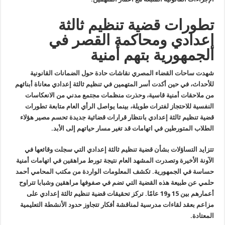
تطورات قضية تنظيم ثالثة
إعدادي ومحاكمة القصر في
الجمهورية بتهم أمنية
شهدت
ساحات القضاء المصري نقاشات حادة حول الضمانات القانونية
للأحداث، في حين
أكدت أسر المتهمين في تنظيم ثالثة إعدادي معاناة أبنائهم
من ملاحقات أمنية
قاسية، وحذرت منظمات مجتمع مدني من الانعكاسات
النفسية للاحتجاز لفترات
طويلة، بينما يواصل الرأي العام متابعة تطورات
قضية تنظيم ثالثة إعدادي
بانتظار قرارات قضائية جديدة تحسم مصير هؤلاء
الطلاب المتورطين في اتهامات
قد تغير مسار حياتهم إلى الأبد
.
تتزايد
التساؤلات بشأن قضية تنظيم ثالثة إعدادي التي سجلت وقائعها في
الآونة
الأخيرة وتصدرت المشهد العام نتيجة تورط مراهقين في اتهامات أمنية
حساسة في
الجمهورية. تكشف المعلومات الواردة من مكتب المحامي أحمد
حلمي عن طبيعة
هذه القضية التي تضم في صفوفها مراهقين وشبابا تتراوح
أعمارهم بين 15 و19
عامًا. تركز تحقيقات قضية تنظيم ثالثة إعدادي على
مزاعم بعقد لقاءات مدرسية
لمناقشة أفكار تتجاوز حدود الأنشطة التعليمية
المعتادة
.