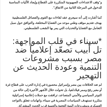
و”وقف الاعتداءات الصهيونية المتكررة على القطاع وإيجاد الآليات المناسبة
للدخول في المرحلة الثانية من الاتفاق
“.
كما أشارت إلى أنه سيجري عقد لقاءات مع القوى والفصائل الفلسطينية
بهدف
تقديم موقف وطني موحد من القضايا المختلفة، والتوافق حول سبل
التعامل مع
القضايا والتحديات التي يمر بها الشعب الفلسطيني
.
*سيناء في قلب المواجهة:
تل أبيب تصعّد إعلامياً ضد
مصر بسبب مشروعات
التنمية وعودة الحديث عن
التهجير
لم تعد الخلافات بين مصر وإسرائيل محصورة في إدارة الحرب على قطاع غزة
أو معبر رفح وممر فيلادلفيا، بل تحولت خلال الأشهر الأخيرة إلى حالة من
التوتر السياسي والأمني المتصاعد، ترافقت مع حملات إعلامية إسرائيلية
متكررة تستهدف السياسات المصرية في سيناء، واتهامات تتعلق بالتواجد
العسكري
ومشروعات البنية التحتية والتنمية قرب الحدود المشتركة
.