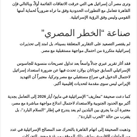
وترى مصر أن إسرائيل هي التي خرقت الاتفاقات القائمة أولاً، وبالتالي
فإن
القاهرة تتعامل مع التطورات الحدودية وفق ما تراه ضرورياً لحماية أمنها
القومي وليس وفق الرؤية الإسرائيلية
.
صناعة “الخطر المصري”
لم يقتصر التصعيد على التقارير المتعلقة بسيناء، بل امتد إلى تحذيرات
إسرائيلية متكررة من احتمال مواجهة مستقبلية مع مصر
.
فقد أثار تقرير عبري جدلاً واسعاً بعد تداول تصريحات منسوبة للجاسوس
الإسرائيلي السابق جوناثان بولارد تحدث فيها عن ضرورة استعداد إسرائيل
لاحتمال الدخول في صراع مستقبلي مع مصر وتركيا، معتبراً أن التهديد
الإيراني ليس سوى مقدمة لتحديات إقليمية أكبر
.
كما دعت صحيفة “معاريف” الإسرائيلية في مايو/ أيار 2026 إلى التعامل
بجدية
أكبر مع الحدود الجنوبية والاستعداد لاحتمال اندلاع مواجهة مباشرة مع
مصر،
معتبرة أن ما يجري بين البلدين لم يعد يندرج في إطار “السلام
البارد”، بل
يقترب من حالة “الحرب الباردة
“.
وذهبت الصحيفة إلى اتهام القاهرة بالتحرك ضد المصالح الإسرائيلية في عدد
من الملفات الإقليمية، بما في ذلك الموقف من غزة وبعض التحركات