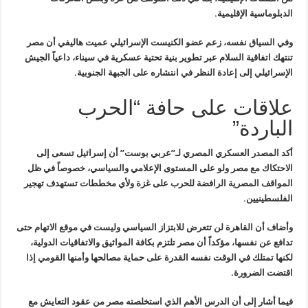
الدبلوماسية الإقليمية
.
وفي السياق نفسه، زعم عضو الكنيست الإسرائيلي عميت هاليفي أن مصر
تنتهك
اتفاقية السلام عبر تطوير بنية تحتية عسكرية في سيناء، داعياً الجيش
الإسرائيلي إلى إعادة النظر في انتشاره على الجبهة الجنوبية
.
علاقات على حافة “الحرب
الباردة”
أكد المصدر العسكري المصري لـ”عربي بوست” أن إسرائيل تسعى إلى
الاحتكاك
مع مصر ولو على المستوى الإعلامي والسياسي، خصوصاً في ظل
المواقف المصرية
الرافضة للحرب على غزة ولأي مخططات تستهدف تهجير
الفلسطينيين
.
وأضاف أن القاهرة لن تتعرض للابتزاز السياسي وليست في موقع الاتهام حتى
تدافع عن نفسها، مؤكداً أن مصر تلتزم بكافة المواثيق والاتفاقيات الدولية،
لكنها تمتلك في الوقت نفسه القدرة على حماية مصالحها وأمنها القومي إذا
اقتضت الضرورة
.
فيما أشار إلى أن الدرس الأهم الذي استخلصته مصر من عقود التعايش مع