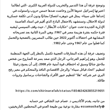
وتوضح عرفة أن هذا التدمير والتخريب للدولة العربية الكبرى -التي لطالما
اعتبرتها إسرائيل عدوها الأبرز وخاضت ضدها خمس حروب واستولت في
إحداها على سيناء- يمثل في جوهره انتصارًا مجانيًا ودون أدنى تكلفة عسكرية
لدولة الاحتلال، وتستشهد بالاحتفال الباذخ الذي أقيم في استاد العاصمة
الإدارية الجديدة تحت عنوان “حكايات الأبطال”، حيث وقف السيسي ليشبه
فترة حكمه بفترة هزيمة مصر في 1967، وهي المرة الثانية بعد تصريحاته
المشابهة في احتفالات أكتوبر 2022 حين طالب المصريين بالتضحية والتحمل
كما فعلوا من عام 1967 وحتى عام 1982.
وتضيف عرفة أن هذه المفارقات العجيبة تكتمل بالنظر إلى الجهة المنظمة
للحفل، وهو إبراهيم العرجاني، الرجل الذي صعد بسرعة الصاروخ من شخص
ملاحق جنائيًا وسبق له اختطاف قوة أمنية عام 2008، إلى أن يصبح زعيمًا
لتنظيم “اتحاد قبائل سيناء” والرجل الاقتصادي النافذ والمتحكم في معبر رفح
البري عبر شركته “هلا” لتنظيم عبور الأفراد والشاحنات برساميل وثروات
طائلة.
https://x.com/shirinarafah/status/1854634263855219051
من جانبه، يقدم الأكاديمي د. عصام عبد الشافي عبر حسابه
@
essamashafy
مقارنة نوعية بين طبيعة العدو في المحطتين التاريخيتين،