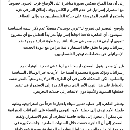
إلى أن هذا المناخ ينعكس بصورة مباشرة على الأوضاع قرب
الحدود، خصوصاً
مع استمرار إسرائيل في عدم الالتزام الكامل بوقف إطلاق
النار في غزة
واستمرار القيود المفروضة على حركة الفلسطينيين من وإلى
القطاع
.
وأوضح المصدر في تصريح لـ”عربي بوست”، مفضلاً عدم ذكر اسمه لحساسية
الموضوع، أن القاهرة تلاحظ اتجاهاً إسرائيلياً متزايداً للتعامل مع أي
مشروع
تنموي أو أمني تنفذه مصر في سيناء باعتباره خطوة عدائية موجهة ضد
إسرائيل، وهو ما يخلق حالة استنفار دائمة تتزامن مع عودة الحديث
الإسرائيلي
عن مخططات تهجير الفلسطينيين
.
غير أن مصر، يقول المصدر، ليست لديها رغبة في تصعيد التوترات مع
إسرائيل، وتؤكد بصورة مستمرة أهمية حل الأزمات عبر الوسائل السياسية
والسلمية، لكن المشكلة تكمن في أن الطرف الآخر لا يبدو معنياً بالقدر نفسه
بالحفاظ على هذا النهج، الأمر الذي يدفع القاهرة إلى الاستمرار في تنفيذ
خططها التنموية والأمنية دون الالتفات إلى حملات التحريض
.
وتنظر القاهرة إلى عملية تعمير سيناء باعتبارها جزءاً من استراتيجية
وطنية
طويلة الأمد تهدف إلى حماية الأمن القومي والقضاء على الفراغات
الجغرافية
التي يمكن أن تتحول إلى بيئات حاضنة للتطرف أو عدم الاستقرار
.
ولفت
المصدر إلى أن القاهرة حققت خلال السنوات الماضية نجاحات كبيرة في
مواجهة الإرهاب والحد من نشاط التنظيمات المتطرفة بصورة شبه كاملة
.