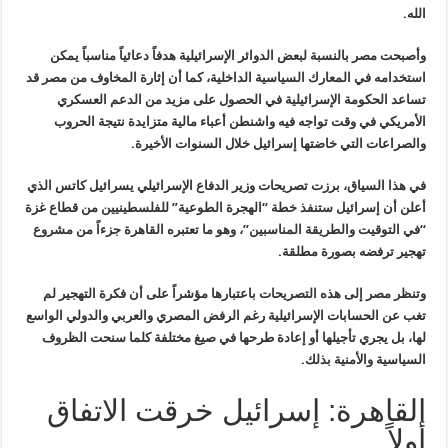
الله
.
وأصبحت مصر بالنسبة لبعض الدوائر الإسرائيلية هدفاً دعائياً مناسباً
يمكن
استخدامه في المعارك السياسية الداخلية، كما أن إثارة المخاوف من مصر
قد
تساعد الحكومة الإسرائيلية في الحصول على مزيد من الدعم العسكري
الأمريكي في وقت تواجه فيه واشنطن أعباء مالية متزايدة نتيجة الحروب
والصراعات التي خاضتها إسرائيل خلال السنوات الأخيرة
.
في هذا السياق، برزت تصريحات وزير الدفاع الإسرائيلي يسرائيل كاتس الذي
أعلن أن إسرائيل ستنفذ خطة “الهجرة الطوعية” للفلسطينيين من قطاع غزة
“في
التوقيت والطريقة المناسبين”، وهو ما تعتبره القاهرة جزءاً من مشروع
تهجير
ترفضه بصورة مطلقة
.
وتنظر مصر إلى هذه التصريحات باعتبارها مؤشراً على أن فكرة التهجير لم
تغب عن الحسابات الإسرائيلية رغم الرفض المصري والعربي والدولي الواسع
لها،
بل يجري تأجيلها أو إعادة طرحها في صيغ مختلفة كلما سنحت الظروف
السياسية
والأمنية بذلك
.
القاهرة: إسرائيل خرقت الاتفاق
أولاً