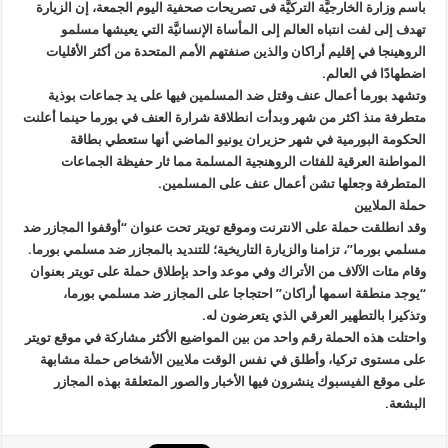
باسم وزارة الخارجيَّة التركيَّة فى تصريحات صحفية اليوم الجمعة، إن الزيارة
تهدف إلى لفت انتباه العالم إلى المأساة الإنسانيَّة التي يعيشها مسلمو
الروهينجا في إقليم أراكان والذين صنفتهم الأمم المتحدة من أكثر الأقليات
اضطهادًا في العالم.
وتشهد بورما أعمال عنف وقتل ضد المسلمين فيها على يد جماعات بوذية
متطرفة منذ اكثر من شهر وبدأت انطلاقة شرارة العنف في بورما حينما أعلنت
الحكومة البورمية في شهر حزيران يونيو الماضي أنها ستعطي بطاقة
المواطنة العرقية للفئات الروهنجية المسلمة مما ثار حفيظة الجماعات
المتطرفة وجعلها تشن أعمال عنف على المسلمين.
حملة الملايين
وقد انطلقت حملة على الانترنت وموقع تويتر تحت عنوان “أوقفوا المجازر ضد
مسلمي بورما”، تزامنا والزيارة التاريخية؛ للتنديد بالمجازر ضد مسلمي بورما.
وقام مئات الآلاف من الأتراك وفي موعد واحد بإطلاق حملة على تويتر بعنوان
“يوجد منطقة اسمها أراكان” احتجاجا على المجازر ضد مسلمي بورما،
وتذكيرا بالتطهير العرقي الذي يتعرضون له.
واحتلت هذه الحملة رقم واحد من بين المواضيع الأكثر مشاركة في موقع تويتر
على مستوى تركيا، وأطلق في نفس الوقت ملايين الأشخاص حملة مشابهة
على موقع الفيسبوك ينشرون فيها الأخبار والصور المتعلقة بهذه المجازر
البشعة.