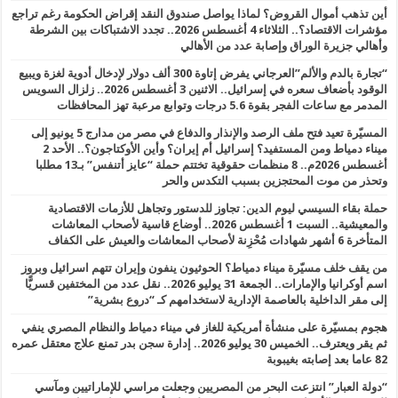
أين تذهب أموال القروض؟ لماذا يواصل صندوق النقد إقراض الحكومة رغم تراجع
مؤشرات الاقتصاد؟.. الثلاثاء 4 أغسطس 2026.. تجدد الاشتباكات بين الشرطة
وأهالي جزيرة الوراق وإصابة عدد من الأهالي
“تجارة بالدم والألم”العرجاني يفرض إتاوة 300 ألف دولار لإدخال أدوية لغزة ويبيع
الوقود بأضعاف سعره في إسرائيل.. الاثنين 3 أغسطس 2026.. زلزال السويس
المدمر مع ساعات الفجر بقوة 5.6 درجات وتوابع مرعبة تهز المحافظات
المسيّرة تعيد فتح ملف الرصد والإنذار والدفاع في مصر من مدارج 5 يونيو إلى
ميناء دمياط ومن المستفيد؟ إسرائيل أم إيران؟ وأين الأوكتاجون؟.. الأحد 2
أغسطس 2026م.. 8 منظمات حقوقية تختتم حملة “عايز أتنفس” بـ13 مطلبا
وتحذر من موت المحتجزين بسبب التكدس والحر
حملة بقاء السيسي ليوم الدين: تجاوز للدستور وتجاهل للأزمات الاقتصادية
والمعيشية.. السبت 1 أغسطس 2026.. أوضاع قاسية لأصحاب المعاشات
المتأخرة 6 أشهر شهادات مُحْزِنة لأصحاب المعاشات والعيش على الكفاف
من يقف خلف مسيّرة ميناء دمياط؟ الحوثيون ينفون وإيران تتهم اسرائيل وبروز
اسم أوكرانيا والإمارات.. الجمعة 31 يوليو 2026.. نقل عدد من المختفين قسريًّا
إلى مقر الداخلية بالعاصمة الإدارية لاستخدامهم كـ “دروع بشرية”
هجوم بمسيّرة على منشأة أمريكية للغاز في ميناء دمياط والنظام المصري ينفي
ثم يقر ويعترف.. الخميس 30 يوليو 2026.. إدارة سجن بدر تمنع علاج معتقل عمره
82 عاما بعد إصابته بغيبوبة
“دولة العبار” انتزعت البحر من المصريين وجعلت مراسي للإماراتيين ومآسي