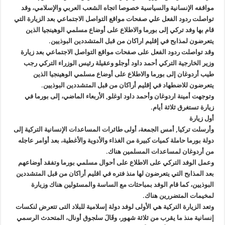
مواقفه الإنسانية والسياسية خصوصا اتجاه الشعب العربي والإسلامي، وقد
تواصلت ردود الفعل علي صفحات مواقع التواصل الاجتماعي بعد الزيارة التي
قام بها وفد تركي إلى بورما والاطلاع على أوضاع مسلمي الوهينجيا الذين
يتعرضون لمذابح في إقليم اراكان من قبل المتشددين البوذيين.
وقد تواصلت ردود الفعل على صفحات مواقع التواصل الاجتماعي بعد زيارة
وزير الخارجية التركي أحمد داود أوجلو وعقيلة رئيس الوزراء التركي رجب
طيب أردوغان إلى بورما والاطلاع على أوضاع مسلمي الوهينجيا الذين
يتعرضون للاضطهاد في إقليم أراكان من قبل المتشددين البوذيين.
وتوجهت أمينة اردوغان وأحمد داود اوغلو, الأربعاء الماضي، إلى بورما في
زيارة تستغرق ثلاثة أيام.
أول زيارة
وأرسلت تركيا, أمس الجمعة، أولى طائرات المساعدات الإنسانية التركية إلى
دولة بورما حاملة كميات كبيرة من الغذاء والأدوية والأغطية، بعد أوامر عاجله
من أردوغان لمساعدات المسلمين هناك.
وعمل الوفد التركي على الاطلاع على أحوال مسلمي بورما وتفقد أوضاعهم
بعد المذابح التي يتعرضون لها منذ فتره في اقليم أراكان من قبل المتشددين
البوذيين، كما قام الوفد بمباحثات مع الساسة والمسئولين هناك وزيارة
لمخيمات المتضررين هناك.
وتعد الزيارة التركية هي الأولى لوفد دولة إسلامية للبلاد التى تتعرض لنكسات
إنسانية منذ ما يقرب من ثلاثة شهور، وقَالَ سلجوق أونال، المتحدث الرسمي