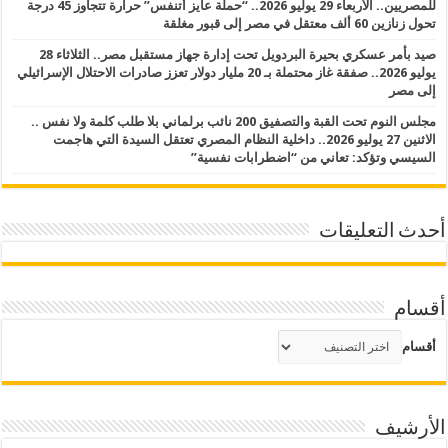
للمصريين.. الأربعاء 29 يوليو 2026.. “حملة عايز أتنفس” حرارة تتجاوز 45 درجة
تحول زنازين 60 ألف معتقل في مصر إلى قبور مغلقة
صيد بأمر عسكري بحيرة البردويل تحت إدارة جهاز مستقبل مصر.. الثلاثاء 28
يوليو 2026.. صفقة غاز محتملة بـ 20 مليار دولار تعزز صادرات الاحتلال الإسرائيلي
إلى مصر
مجلس النوم تحت القبة والتصفيق 200 نائب برلماني بلا طلب كلمة ولا نفس ..
الاثنين 27 يوليو 2026.. داخلية النظام المصري تعتقل السيدة التي هاجمت
السيسي وتؤكد: تعاني من “اضطرابات نفسية”
أحدث التعليقات
أقسام
أقسام
الأرشيف