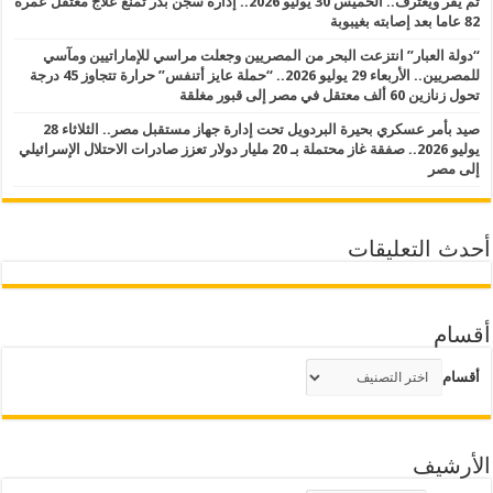
ثم يقر ويعترف.. الخميس 30 يوليو 2026.. إدارة سجن بدر تمنع علاج معتقل عمره
82 عاما بعد إصابته بغيبوبة
“دولة العبار” انتزعت البحر من المصريين وجعلت مراسي للإماراتيين ومآسي
للمصريين.. الأربعاء 29 يوليو 2026.. “حملة عايز أتنفس” حرارة تتجاوز 45 درجة
تحول زنازين 60 ألف معتقل في مصر إلى قبور مغلقة
صيد بأمر عسكري بحيرة البردويل تحت إدارة جهاز مستقبل مصر.. الثلاثاء 28
يوليو 2026.. صفقة غاز محتملة بـ 20 مليار دولار تعزز صادرات الاحتلال الإسرائيلي
إلى مصر
أحدث التعليقات
أقسام
أقسام
الأرشيف