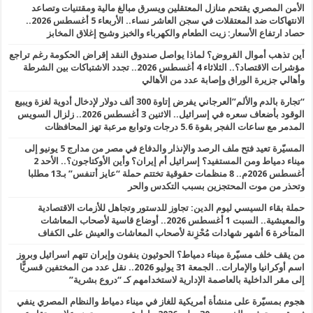
الأمن المصري يقتحم منازل المعتقلين ويسرق مبالغ مالية ومقتنيات وتصاعد
الانتهاكات ضد المعتقلات في سجن العاشر نساء.. الأربعاء 5 أغسطس 2026..
حصاد ارتفاع الأسعار: زيت الطعام والكهرباء والخبز وشبح إغلاق المخابز
أين تذهب أموال القروض؟ لماذا يواصل صندوق النقد إقراض الحكومة رغم تراجع
مؤشرات الاقتصاد؟.. الثلاثاء 4 أغسطس 2026.. تجدد الاشتباكات بين الشرطة
وأهالي جزيرة الوراق وإصابة عدد من الأهالي
“تجارة بالدم والألم”العرجاني يفرض إتاوة 300 ألف دولار لإدخال أدوية لغزة ويبيع
الوقود بأضعاف سعره في إسرائيل.. الاثنين 3 أغسطس 2026.. زلزال السويس
المدمر مع ساعات الفجر بقوة 5.6 درجات وتوابع مرعبة تهز المحافظات
المسيّرة تعيد فتح ملف الرصد والإنذار والدفاع في مصر من مدارج 5 يونيو إلى
ميناء دمياط ومن المستفيد؟ إسرائيل أم إيران؟ وأين الأوكتاجون؟.. الأحد 2
أغسطس 2026م.. 8 منظمات حقوقية تختتم حملة “عايز أتنفس” بـ13 مطلبا
وتحذر من موت المحتجزين بسبب التكدس والحر
حملة بقاء السيسي ليوم الدين: تجاوز للدستور وتجاهل للأزمات الاقتصادية
والمعيشية.. السبت 1 أغسطس 2026.. أوضاع قاسية لأصحاب المعاشات
المتأخرة 6 أشهر شهادات مُحْزِنة لأصحاب المعاشات والعيش على الكفاف
من يقف خلف مسيّرة ميناء دمياط؟ الحوثيون ينفون وإيران تتهم اسرائيل وبروز
اسم أوكرانيا والإمارات.. الجمعة 31 يوليو 2026.. نقل عدد من المختفين قسريًّا
إلى مقر الداخلية بالعاصمة الإدارية لاستخدامهم كـ “دروع بشرية”
هجوم بمسيّرة على منشأة أمريكية للغاز في ميناء دمياط والنظام المصري ينفي