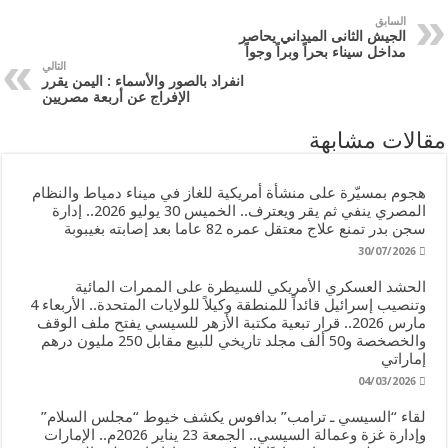
السابق
الجيش الثانى الميداني يحاصر
مداخل سيناء بحراً وبراً وجواً
التالي
انفراد بالصور والأسماء : اليمن يقرر
الإفراج عن أربعة مصريين
مقالات مشابهة
هجوم بمسيّرة على منشأة أمريكية للغاز في ميناء دمياط والنظام
المصري ينفي ثم يقر ويعترف.. الخميس 30 يوليو 2026.. إدارة
سجن بدر تمنع علاج معتقل عمره 82 عاما بعد إصابته بغيبوبة
30/07/2026
الحشد العسكري الأمريكي للسيطرة على الممرات المائية
وتنصيب إسرائيل قائداً للمنطقة وكيلاً للولايات المتحدة.. الأربعاء 4
مارس 2026.. قرار تبعية مكتبة الأزهر للسيسي يفتح ملف الوقف
والخصخصة و50 ألف مجلد تاريخي للبيع مقابل 250 مليون درهم
إماراتي
04/03/2026
لقاء “السيسي ـ ترامب” بدافوس يكشف خيوط “مجلس السلام”
وإدارة غزة وعمالة السيسي.. الجمعة 23 يناير 2026م.. الإمارات