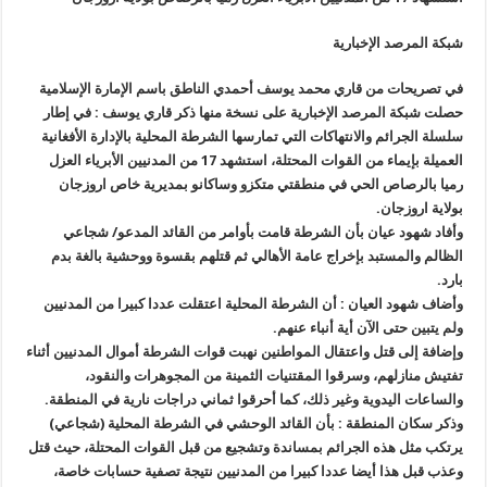
شبكة المرصد الإخبارية
في تصريحات من قاري محمد يوسف أحمدي الناطق باسم الإمارة الإسلامية
حصلت شبكة المرصد الإخبارية على نسخة منها ذكر قاري يوسف : في إطار
سلسلة الجرائم والانتهاكات التي تمارسها الشرطة المحلية بالإدارة الأفغانية
العميلة بإيماء من القوات المحتلة، استشهد 17 من المدنيين الأبرياء العزل
رميا بالرصاص الحي في منطقتي متكزو وساكانو بمديرية خاص اروزجان
بولاية اروزجان.
وأفاد شهود عيان بأن الشرطة قامت بأوامر من القائد المدعو/ شجاعي
الظالم والمستبد بإخراج عامة الأهالي ثم قتلهم بقسوة ووحشية بالغة بدم
بارد.
وأضاف شهود العيان : أن الشرطة المحلية اعتقلت عددا كبيرا من المدنيين
ولم يتبين حتى الآن أية أنباء عنهم.
وإضافة إلى قتل واعتقال المواطنين نهبت قوات الشرطة أموال المدنيين أثناء
تفتيش منازلهم، وسرقوا المقتنيات الثمينة من المجوهرات والنقود،
والساعات اليدوية وغير ذلك، كما أحرقوا ثماني دراجات نارية في المنطقة.
وذكر سكان المنطقة : بأن القائد الوحشي في الشرطة المحلية (شجاعي)
يرتكب مثل هذه الجرائم بمساندة وتشجيع من قبل القوات المحتلة، حيث قتل
وعذب قبل هذا أيضا عددا كبيرا من المدنيين نتيجة تصفية حسابات خاصة،