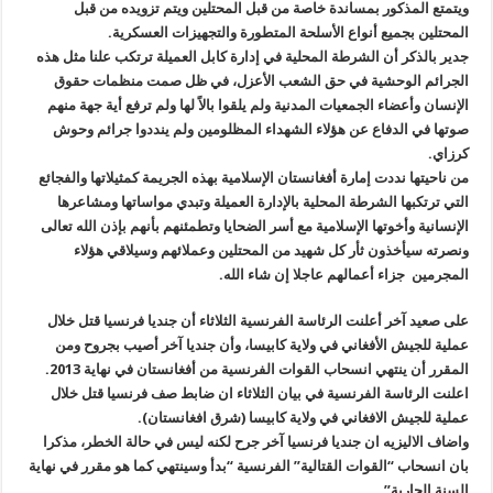
ويتمتع المذكور بمساندة خاصة من قبل المحتلين ويتم تزويده من قبل
المحتلين بجميع أنواع الأسلحة المتطورة والتجهيزات العسكرية.
جدير بالذكر أن الشرطة المحلية في إدارة كابل العميلة ترتكب علنا مثل هذه
الجرائم الوحشية في حق الشعب الأعزل، في ظل صمت منظمات حقوق
الإنسان وأعضاء الجمعيات المدنية ولم يلقوا بالاً لها ولم ترفع أية جهة منهم
صوتها في الدفاع عن هؤلاء الشهداء المظلومين ولم ينددوا جرائم وحوش
كرزاي.
من ناحيتها نددت إمارة أفغانستان الإسلامية بهذه الجريمة كمثيلاتها والفجائع
التي ترتكبها الشرطة المحلية بالإدارة العميلة وتبدي مواساتها ومشاعرها
الإنسانية وأخوتها الإسلامية مع أسر الضحايا وتطمئنهم بأنهم بإذن الله تعالى
ونصرته سيأخذون ثأر كل شهيد من المحتلين وعملائهم وسيلاقي هؤلاء
المجرمين جزاء أعمالهم عاجلا إن شاء الله.
على صعيد آخر أعلنت الرئاسة الفرنسية الثلاثاء أن جنديا فرنسيا قتل خلال
عملية للجيش الأفغاني في ولاية كابيسا، وأن جنديا آخر أصيب بجروح ومن
المقرر أن ينتهي انسحاب القوات الفرنسية من أفغانستان في نهاية 2013.
اعلنت الرئاسة الفرنسية في بيان الثلاثاء ان ضابط صف فرنسيا قتل خلال
عملية للجيش الافغاني في ولاية كابيسا (شرق افغانستان).
واضاف الاليزيه ان جنديا فرنسيا آخر جرح لكنه ليس في حالة الخطر، مذكرا
بان انسحاب “القوات القتالية” الفرنسية “بدأ وسينتهي كما هو مقرر في نهاية
السنة الجارية”.