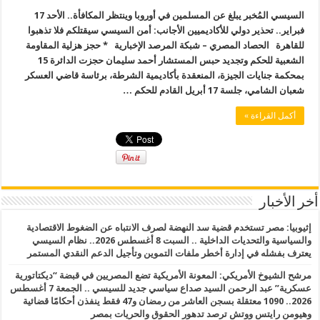
السيسي المُخبر يبلغ عن المسلمين في أوروبا وينتظر المكافأة.. الأحد 17
فبراير.. تحذير دولي للأكاديميين الأجانب: أمن السيسي سيقتلكم فلا تذهبوا
للقاهرة الحصاد المصري – شبكة المرصد الإخبارية * حجز هزلية المقاومة
الشعبية للحكم وتجديد حبس المستشار أحمد سليمان حجزت الدائرة 15
بمحكمة جنايات الجيزة، المنعقدة بأكاديمية الشرطة، برئاسة قاضي العسكر
شعبان الشامي، جلسة 17 أبريل القادم للحكم …
أكمل القراءة »
أخر الأخبار
إثيوبيا: مصر تستخدم قضية سد النهضة لصرف الانتباه عن الضغوط الاقتصادية
والسياسية والتحديات الداخلية .. السبت 8 أغسطس 2026.. نظام السيسي
يعترف بفشله في إدارة أخطر ملفات التموين وتأجيل الدعم النقدي المستمر
مرشح الشيوخ الأمريكي: المعونة الأمريكية تضع المصريين في قبضة “ديكتاتورية
عسكرية” عبد الرحمن السيد صداع سياسي جديد للسيسي .. الجمعة 7 أغسطس
2026.. 1090 معتقلة بسجن العاشر من رمضان و47 فقط ينفذن أحكامًا قضائية
وهيومن رايتس ووتش ترصد تدهور الحقوق والحريات بمصر