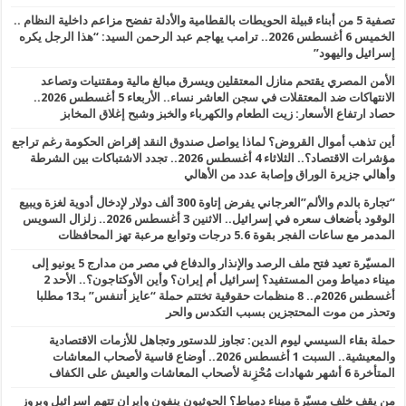
تصفية 5 من أبناء قبيلة الحويطات بالقطامية والأدلة تفضح مزاعم داخلية النظام ..
الخميس 6 أغسطس 2026.. ترامب يهاجم عبد الرحمن السيد: “هذا الرجل يكره
إسرائيل واليهود”
الأمن المصري يقتحم منازل المعتقلين ويسرق مبالغ مالية ومقتنيات وتصاعد
الانتهاكات ضد المعتقلات في سجن العاشر نساء.. الأربعاء 5 أغسطس 2026..
حصاد ارتفاع الأسعار: زيت الطعام والكهرباء والخبز وشبح إغلاق المخابز
أين تذهب أموال القروض؟ لماذا يواصل صندوق النقد إقراض الحكومة رغم تراجع
مؤشرات الاقتصاد؟.. الثلاثاء 4 أغسطس 2026.. تجدد الاشتباكات بين الشرطة
وأهالي جزيرة الوراق وإصابة عدد من الأهالي
“تجارة بالدم والألم”العرجاني يفرض إتاوة 300 ألف دولار لإدخال أدوية لغزة ويبيع
الوقود بأضعاف سعره في إسرائيل.. الاثنين 3 أغسطس 2026.. زلزال السويس
المدمر مع ساعات الفجر بقوة 5.6 درجات وتوابع مرعبة تهز المحافظات
المسيّرة تعيد فتح ملف الرصد والإنذار والدفاع في مصر من مدارج 5 يونيو إلى
ميناء دمياط ومن المستفيد؟ إسرائيل أم إيران؟ وأين الأوكتاجون؟.. الأحد 2
أغسطس 2026م.. 8 منظمات حقوقية تختتم حملة “عايز أتنفس” بـ13 مطلبا
وتحذر من موت المحتجزين بسبب التكدس والحر
حملة بقاء السيسي ليوم الدين: تجاوز للدستور وتجاهل للأزمات الاقتصادية
والمعيشية.. السبت 1 أغسطس 2026.. أوضاع قاسية لأصحاب المعاشات
المتأخرة 6 أشهر شهادات مُحْزِنة لأصحاب المعاشات والعيش على الكفاف
من يقف خلف مسيّرة ميناء دمياط؟ الحوثيون ينفون وإيران تتهم اسرائيل وبروز